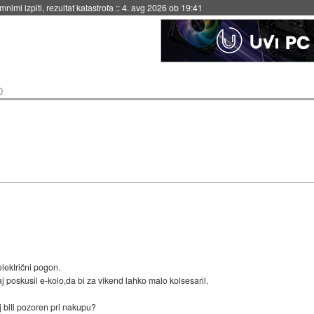
eto za večkratno uporabo
::
4. avg 2026 ob 19:41
o
ektrični pogon.
j poskusil e-kolo,da bi za vikend lahko malo kolsesaril.
biti pozoren pri nakupu?