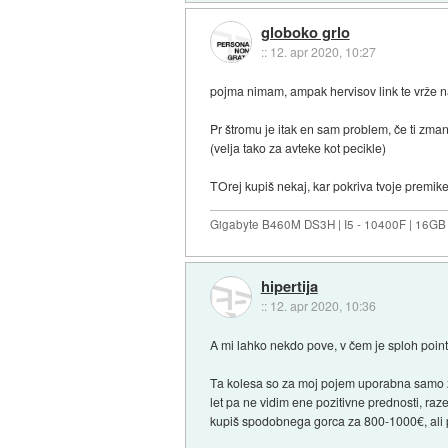
globoko grlo
::
12. apr 2020, 10:27
pojma nimam, ampak hervisov link te vrže na
Pr štromu je itak en sam problem, če ti zman
(velja tako za avteke kot pecikle)
TOrej kupiš nekaj, kar pokriva tvoje premike 
Gigabyte B460M DS3H | I5 - 10400F | 16GB
hipertija
::
12. apr 2020, 10:36
A mi lahko nekdo pove, v čem je sploh point, d
Ta kolesa so za moj pojem uporabna samo za k
let pa ne vidim ene pozitivne prednosti, raze
kupiš spodobnega gorca za 800-1000€, ali p