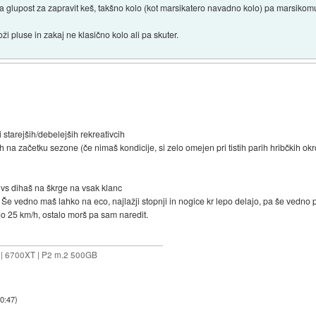
 glupost za zapravit keš, takšno kolo (kot marsikatero navadno kolo) pa marsikomu č
oži pluse in zakaj ne klasično kolo ali pa skuter.
 starejših/debelejših rekreativcih
 na začetku sezone (če nimaš kondicije, si zelo omejen pri tistih parih hribčkih ok
 vs dihaš na škrge na vsak klanc
e. Še vedno maš lahko na eco, najlažji stopnji in nogice kr lepo delajo, pa še vedno 
do 25 km/h, ostalo morš pa sam naredit.
 | 6700XT | P2 m.2 500GB
10:47
)