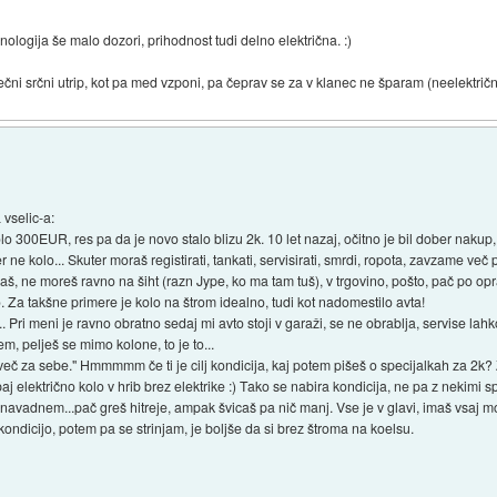
ologija še malo dozori, prihodnost tudi delno električna. :)
čni srčni utrip, kot pa med vzponi, pa čeprav se za v klanec ne šparam (neelektričn
 vselic-a:
lo 300EUR, res pa da je novo stalo blizu 2k. 10 let nazaj, očitno je bil dober nakup
r ne kolo... Skuter moraš registirati, tankati, servisirati, smrdi, ropota, zavzame več 
š, ne moreš ravno na šiht (razn Jype, ko ma tam tuš), v trgovino, pošto, pač po opr
. Za takšne primere je kolo na štrom idealno, tudi kot nadomestilo avta!
... Pri meni je ravno obratno sedaj mi avto stoji v garaži, se ne obrablja, servise lahk
m, pelješ se mimo kolone, to je to...
jveč za sebe." Hmmmmm če ti je cilj kondicija, kaj potem pišeš o specijalkah za 2k?
j električno kolo v hrib brez elektrike :) Tako se nabira kondicija, ne pa z nekimi sp
i navadnem...pač greš hitreje, ampak švicaš pa nič manj. Vse je v glavi, imaš vsaj 
ondicijo, potem pa se strinjam, je boljše da si brez štroma na koelsu.