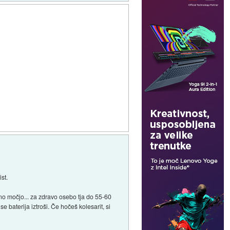
st.
tno močjo... za zdravo osebo tja do 55-60
e baterija iztroši. Če hočeš kolesarit, si