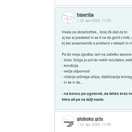
hipertija
::
12. apr 2020, 11:03
Hvala za obrazložitve... torej 2k daš za to:
a) ker si predebel in se ti ne da gonit v hrib,
b) ker posamezniki s problemi v sklepih in 
Pa še moja zgodba: lani na začetku sezone se
- Izola. Dolga je pot do nekih rezultatov, ve
- kondicija
- večja odpornost
- nižanje srčnega utripa, stabilizacija krvne
- in še in še...
- na koncu pa ugotoviš, da lahko brez vsa
hitro ali pa na lažji način.
globoko grlo
::
12. apr 2020, 11:09