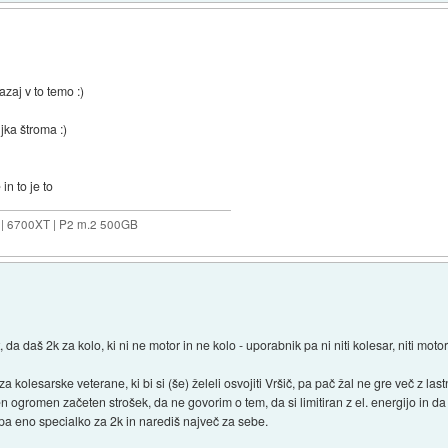
zaj v to temo :)
jka štroma :)
in to je to
 | 6700XT | P2 m.2 500GB
a daš 2k za kolo, ki ni ne motor in ne kolo - uporabnik pa ni niti kolesar, niti motori
olesarske veterane, ki bi si (še) želeli osvojiti Vršič, pa pač žal ne gre več z las
n ogromen začeten strošek, da ne govorim o tem, da si limitiran z el. energijo in da s
a eno specialko za 2k in narediš največ za sebe.