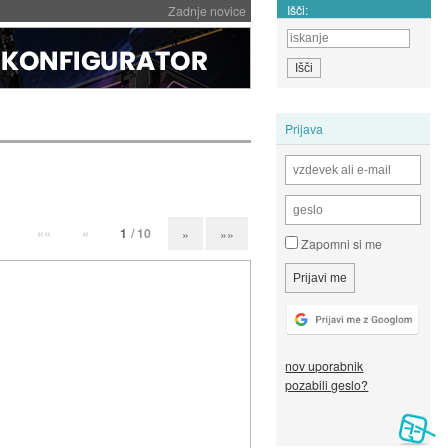
Išči:
Zadnje novice
Prijava
««
«
1
/ 10
»
»»
Zapomni si me
nov uporabnik
pozabili geslo?