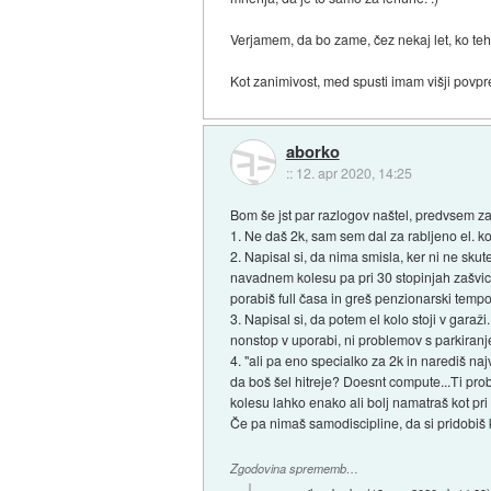
Verjamem, da bo zame, čez nekaj let, ko tehn
Kot zanimivost, med spusti imam višji povpre
aborko
::
12. apr 2020, 14:25
Bom še jst par razlogov naštel, predvsem za
1. Ne daš 2k, sam sem dal za rabljeno el. ko
2. Napisal si, da nima smisla, ker ni ne skute
navadnem kolesu pa pri 30 stopinjah zašvica
porabiš full časa in greš penzionarski tempo
3. Napisal si, da potem el kolo stoji v garaži
nonstop v uporabi, ni problemov s parkiranje
4. "ali pa eno specialko za 2k in narediš na
da boš šel hitreje? Doesnt compute...Ti proba
kolesu lahko enako ali bolj namatraš kot pr
Če pa nimaš samodiscipline, da si pridobiš k
Zgodovina sprememb…