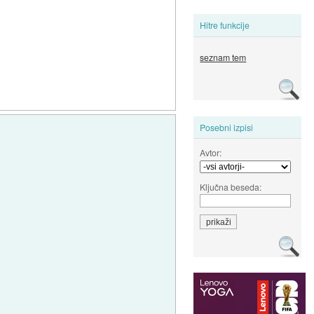
Hitre funkcije
seznam tem
Posebni izpisi
Avtor:
Ključna beseda: