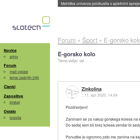
Evropska vesoljska agencija razvija svojo rak
Forum
»
Šport
»
E-gorsko kol
Novice
E-gorsko kolo
arhiv
Temo vidijo: vsi
Forum
mali oglasi
teme zadnjih 24h
Članki
Zinkolina
::
11. apr 2020, 14:04
Zaposlitve
brskaj
Pozdravljeni!
Ostalo
pravila
Zanimam se za nakup gorskega kolesa na el
Do sedaj sem bil brez kolesa,vendar bi seda
Ponudbe je ogromno,zato me zanima na kaj 