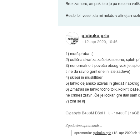
Brez zamere, ampak tole je pa res ena velika
Res bi bil vesel, da mi nekdo v alinejah razl
globoko grlo
::
12. apr 2020, 10:46
1) morš probat :)
2) odlična stvar za začetek sezone, sploh pri
3) nenormalno ti poveča obseg vožnje, sploh
ti ne da ravno gont ene in iste zadeve)
4) sklepi in musklfiber
5) lahko dejansko uživaš in gledaš naokrog
6) Zmatraš se lahko točno tolk, kolkr ti paš
ne crkneš zravn. Če je lockan gre itak sam 
7) zihr še kj
Gigabyte B460M DS3H | I5 - 10400F | 16GB
Zgodovina sprememb…
spremenilo:
globoko grlo
(
12. apr 2020 ob 