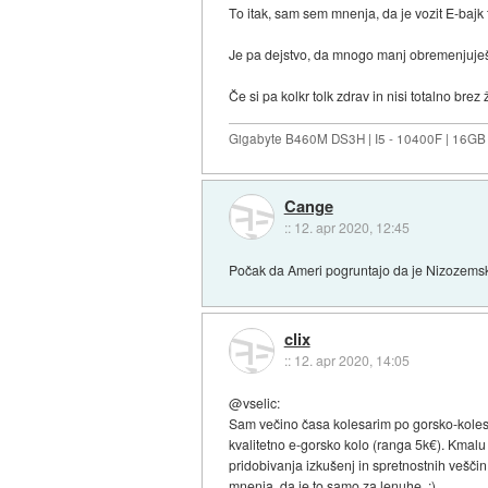
To itak, sam sem mnenja, da je vozit E-bajk 
Je pa dejstvo, da mnogo manj obremenjuješ s
Če si pa kolkr tolk zdrav in nisi totalno brez 
Gigabyte B460M DS3H | I5 - 10400F | 16GB
Cange
::
12. apr 2020, 12:45
Počak da Ameri pogruntajo da je Nizozemski
clix
::
12. apr 2020, 14:05
@vselic:
Sam večino časa kolesarim po gorsko-kolesars
kvalitetno e-gorsko kolo (ranga 5k€). Kmalu u
pridobivanja izkušenj in spretnostnih veščin
mnenja, da je to samo za lenuhe. :)