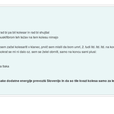
 rad bi pa bil kolesar in rad bi shujšal
musklfibrom teh težav na tem kolesu nimajo
m začel kolesariti v klanec, prvič sem mislil da bom umrl, 2. tudi itd. itd. itd. na 
likokrat se mi ni dalo oz. sem se želel obrniti, samo na koncu sami plusi:
ga tlaka
ke dodatne energije prevoziš Slovenijo in da so tile kvazi kolesa samo za lenu