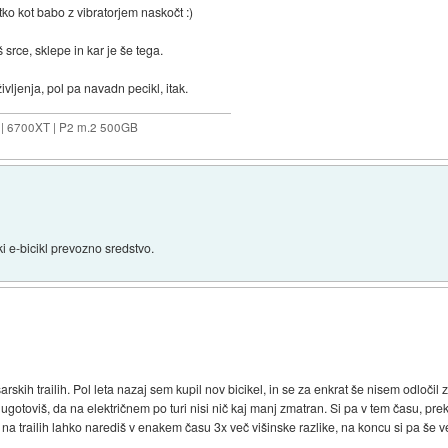
tko kot babo z vibratorjem naskočt :)
rce, sklepe in kar je še tega.
življenja, pol pa navadn pecikl, itak.
 | 6700XT | P2 m.2 500GB
 e-bicikl prevozno sredstvo.
kih trailih. Pol leta nazaj sem kupil nov bicikel, in se za enkrat še nisem odločil z
gotoviš, da na električnem po turi nisi nič kaj manj zmatran. Si pa v tem času, preko
 na trailih lahko narediš v enakem času 3x več višinske razlike, na koncu si pa še 