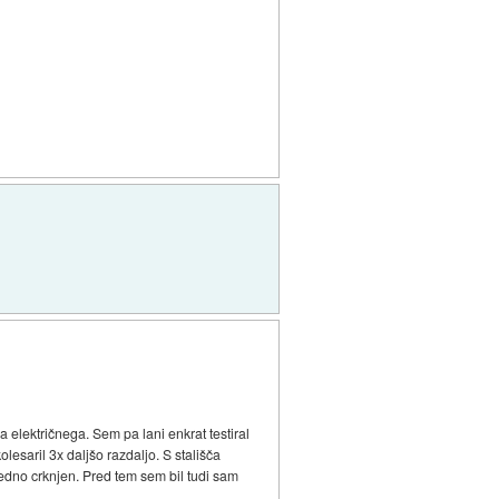
a električnega. Sem pa lani enkrat testiral
lesaril 3x daljšo razdaljo. S stališča
vedno crknjen. Pred tem sem bil tudi sam