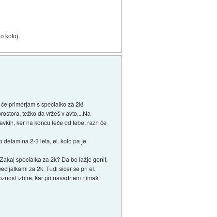
o kolo).
, če primerjam s specialko za 2k!
prostora, težko da vržeš v avto,...Na
avkih, ker na koncu teče od tebe, razn če
o delam na 2-3 leta, el. kolo pa je
 Zakaj specialka za 2k? Da bo lažje gonit,
ecijalkami za 2k. Tudi sicer se pri el.
možnost izbire, kar pri navadnem nimaš.