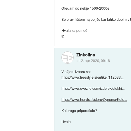
Gledam do nekje 1500-2000e.
Se pravi iščem najboljše kar lahko dobim 
Hvala za pomoč
lp
Zinkolina
::
12. apr 2020, 09:18
V ožjem izboru so:
https://www.freestyle.si/artikel/112033...
https://www.evozilo.com/izdelek/elektri...
https://www.hervis.si/store/Oprema/Kole...
Katerega priporočate?
Hvala