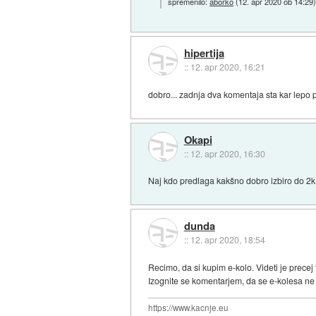
spremenilo:
aborko
(
12. apr 2020 ob 14:29
hipertija
::
12. apr 2020, 16:21
dobro... zadnja dva komentaja sta kar lepo p
Okapi
::
12. apr 2020, 16:30
Naj kdo predlaga kakšno dobro izbiro do 2k
dunda
::
12. apr 2020, 18:54
Recimo, da si kupim e-kolo. Videti je prece
Izognite se komentarjem, da se e-kolesa ne 
https://www.kacnje.eu