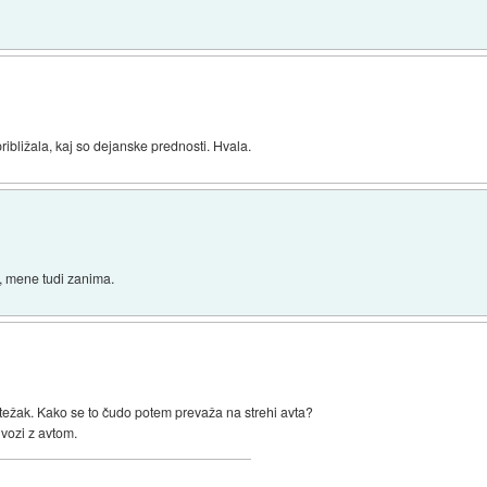
)
ribližala, kaj so dejanske prednosti. Hvala.
, mene tudi zanima.
j težak. Kako se to čudo potem prevaža na strehi avta?
vozi z avtom.