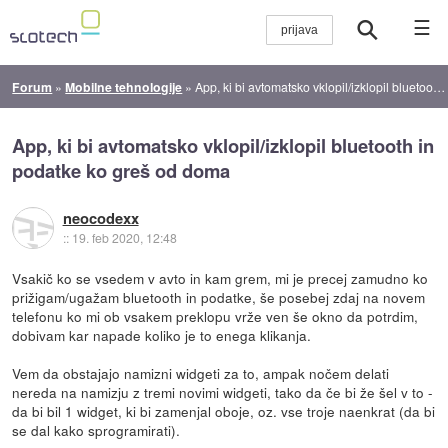
☰
Forum
»
Mobilne tehnologije
»
App, ki bi avtomatsko vklopil/izklopil bluetooth in podatke ko greš od doma
App, ki bi avtomatsko vklopil/izklopil bluetooth in
podatke ko greš od doma
neocodexx
::
19. feb 2020, 12:48
Vsakič ko se vsedem v avto in kam grem, mi je precej zamudno ko
prižigam/ugažam bluetooth in podatke, še posebej zdaj na novem
telefonu ko mi ob vsakem preklopu vrže ven še okno da potrdim,
dobivam kar napade koliko je to enega klikanja.
Vem da obstajajo namizni widgeti za to, ampak nočem delati
nereda na namizju z tremi novimi widgeti, tako da če bi že šel v to -
da bi bil 1 widget, ki bi zamenjal oboje, oz. vse troje naenkrat (da bi
se dal kako sprogramirati).