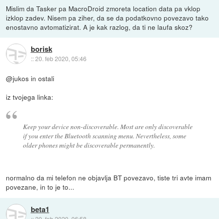
Mislim da Tasker pa MacroDroid zmoreta location data pa vklop
izklop zadev. Nisem pa ziher, da se da podatkovno povezavo tako
enostavno avtomatizirat. A je kak razlog, da ti ne laufa skoz?
borisk
::
20. feb 2020, 05:46
@jukos in ostali
iz tvojega linka:
Keep your device non-discoverable. Most are only discoverable
if you enter the Bluetooth scanning menu. Nevertheless, some
older phones might be discoverable permanently.
normalno da mi telefon ne objavlja BT povezavo, tiste tri avte imam
povezane, in to je to...
beta1
::
20. feb 2020, 06:58