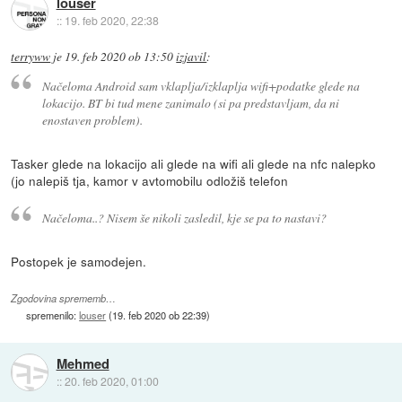
louser
::
19. feb 2020, 22:38
terryww
je
19. feb 2020 ob 13:50
izjavil
:
Načeloma Android sam vklaplja/izklaplja wifi+podatke glede na
lokacijo. BT bi tud mene zanimalo (si pa predstavljam, da ni
enostaven problem).
Tasker glede na lokacijo ali glede na wifi ali glede na nfc nalepko
(jo nalepiš tja, kamor v avtomobilu odložiš telefon
Načeloma..? Nisem še nikoli zasledil, kje se pa to nastavi?
Postopek je samodejen.
Zgodovina sprememb…
spremenilo:
louser
(
19. feb 2020 ob 22:39
)
Mehmed
::
20. feb 2020, 01:00