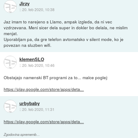
Jirzy
::
20. feb 2020, 10:38
Jaz imam to narejeno s Llamo, ampak izgleda, da ni vec
vzdrzevana. Meni sicer dela super in dokler bo delala, ne mislim
menjat.
Uporabljam pa, da gre telefon avtomatsko v silent mode, ko je
povezan na sluzben wifi.
klemenSLO
::
20. feb 2020, 10:46
Obstajajo namenski BT programi za to... malce poglej:
https://play.google.com/store/apps/deta...
urbybaby
::
20. feb 2020, 11:31
https://play.google.com/store/apps/deta...
Zgodovina sprememb…