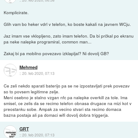
Komplicirate.
Glih vam bo heker vdrl v telefon, ko boste kakali na javnem WCju.
Jaz imam vse vklopljeno, zato imam telefon. Da bi prčkal po ekranu
pa neke nalepke programiral, common man...
Zakaj bi pa mobilno povezavo izklapljal? Ni dovolj GB?
Mehmed
::
20. feb 2020, 07:13
Ce zeli nekdo sparati baterijo pa se ne izpostavljati prek povezav
so to povsem legitimne zelje.
Meni osebno je stalno vzgan nfc pa nalepke overkill za tole. Ima
smisel, ce zelis da se recimo telefon obnasa drugace na mizi kot v
preostanku sobe. Ampak za vecino stvari sta recimo domaca
bazna postaja ali pa domaci wifi dovolj dobra triggerja.
GRT
::
20. feb 2020, 07:13