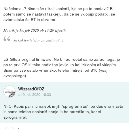
Načeloma..? Nisem še nikoli zasledil, kje se pa to nastavi? Bi
potem samo še nastavil taskerju, da če se vklopijo podatki, se
avtomatsko še BT in obratno.
Mavrik
je
19. feb 2020 ob 13:29
izjavil
:
Ja kakšen telefon pa maš no? :)
LG G8s z original firmware. Ne bi rad rootal samo zaradi tega, je
pa to prvi OS ki tako nadležno javlja ko kaj izklopim ali vklopim.
Sicer pa vse ostalo vrhunsko, telefon hitrejši od S10 (vsaj
evropskega).
WizzardOfOZ
::
19. feb 2020, 18:33
NFC. Kupiš par nfc nalepk in jih "sprogramiraš", pa daš eno v avto
in samo telefon nasloniš nanjo in bo naredilo to, kar si
sprogramiral.