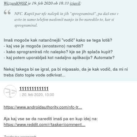
WizzardOfOZ
je
19. feb 2020 ob 18:33
izjavil
:
NFC. Kupiš par nfc nalepk in jih "sprogramiraš", pa daš eno v
avto in samo telefon nasloniš nanjo in bo naredilo to, kar si
sprogramiral.
Imaš mogoče kak natančnejši "vodič" kako se tega lotiš?
- kaj vse je mogoče (enostavno) narediti?
- kako sprogramiraš nfc nalepko? kje se jih splača kupit?
- kaj potem uporabljaš kot nadaljno aplikacijo? Automate?
Nekaj takega bi se igral, pa bi mipasalo, da je kak vodič, da mi ni
treba čisto tople vode odkrivat...
111111111111
::
20. feb 2020, 10:00
https://www.androidauthority.com/nfc-tr...
Aja kaj vse se da narediti imaš pa en kup idej na:
https://www.reddit.com/r/tasker/comment...
Zgodovina sprememb…