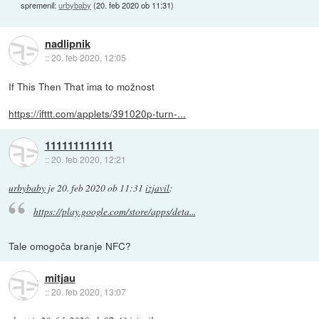
spremenil:
urbybaby
(
20. feb 2020 ob 11:31
)
nadlipnik
::
20. feb 2020, 12:05
If This Then That ima to možnost
https://ifttt.com/applets/391020p-turn-...
111111111111
::
20. feb 2020, 12:21
urbybaby
je
20. feb 2020 ob 11:31
izjavil
:
https://play.google.com/store/apps/deta...
Tale omogoča branje NFC?
mitjau
::
20. feb 2020, 13:07