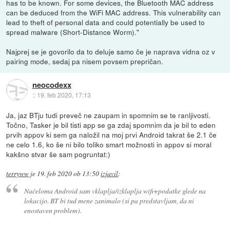
has to be known. For some devices, the Bluetooth MAC address
can be deduced from the WiFi MAC address. This vulnerability can
lead to theft of personal data and could potentially be used to
spread malware (Short-Distance Worm)."
Najprej se je govorilo da to deluje samo če je naprava vidna oz v
pairing mode, sedaj pa nisem povsem prepričan.
neocodexx
::
19. feb 2020, 17:13
Ja, jaz BTju tudi preveč ne zaupam in spomnim se te ranljivosti.
Točno, Tasker je bil tisti app se ga zdaj spomnim da je bil to eden
prvih appov ki sem ga naložil na moj prvi Android takrat še 2.1 če
ne celo 1.6, ko še ni bilo toliko smart možnosti in appov si moral
kakšno stvar še sam pogruntat:)
terryww
je
19. feb 2020 ob 13:50
izjavil
:
Načeloma Android sam vklaplja/izklaplja wifi+podatke glede na
lokacijo. BT bi tud mene zanimalo (si pa predstavljam, da ni
enostaven problem).