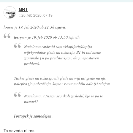
GRT
::
20. feb 2020, 07:19
louser
je
19. feb 2020 ob 22:38
izjavil
:
terryww
je
19. feb 2020 ob 13:50
izjavil
:
Načeloma Android sam vklaplja/izklaplja
wifi+podatke glede na lokacijo. BT bi tud mene
zanimalo (si pa predstavljam, da ni enostaven
problem).
Tasker glede na lokacijo ali glede na wifi ali glede na nfc
nalepko (jo nalepiš tja, kamor v avtomobilu odložiš telefon
Načeloma..? Nisem še nikoli zasledil, kje se pa to
nastavi?
Postopek je samodejen.
To seveda ni res.