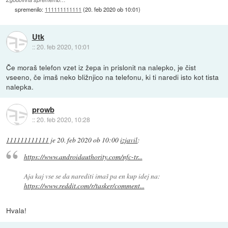
spremenilo:
111111111111
(
20. feb 2020 ob 10:01
)
Utk
::
20. feb 2020, 10:01
Če moraš telefon vzet iz žepa in prislonit na nalepko, je čist
vseeno, če imaš neko bližnjico na telefonu, ki ti naredi isto kot tista
nalepka.
prowb
::
20. feb 2020, 10:28
111111111111
je
20. feb 2020 ob 10:00
izjavil
:
https://www.androidauthority.com/nfc-tr...
Aja kaj vse se da narediti imaš pa en kup idej na:
https://www.reddit.com/r/tasker/comment...
Hvala!