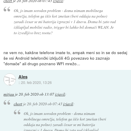
chort
je
20. feb 2020 ob 07:43
izjavil
:
Ok, js imam soroden problem - doma nimam mobilnega
omrežja, telefon ga išče kot zmešan (beri oddaja na polno)
zaradi česar se mi baterija izprazni v 1 dnevu. Doma bi zato rad
izklapljal mobilni radio, trigger bi lahko bil domači WLAN. Je
to izvedljivo brez roota?
ne vem no, kakšne telefone imate to, ampak meni so in se do sedaj
še vsi Android telefončki izključili 4G povezavo ko zaznajo
"domače" ali drugo poznano WFI mrežo...
Ales
::
20. feb 2020, 13:26
mitjau
je
20. feb 2020 ob 13:07
izjavil
:
chort
je
20. feb 2020 ob 07:43
izjavil
:
Ok, js imam soroden problem - doma nimam
mobilnega omrežja, telefon ga išče kot zmešan (beri
oddaja na polno) zaradi česar se mi baterija
izprazni v 1 dnevu. Doma bi zato rad izklapljal