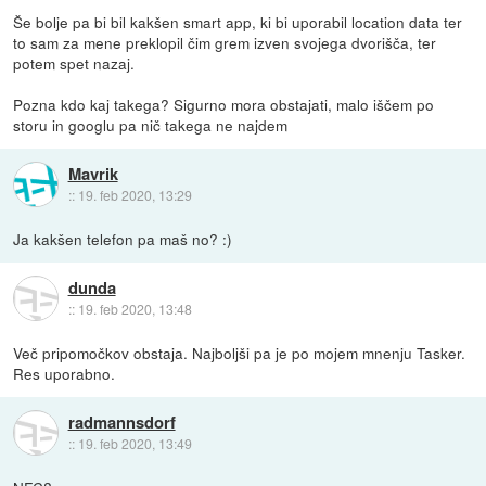
Še bolje pa bi bil kakšen smart app, ki bi uporabil location data ter
to sam za mene preklopil čim grem izven svojega dvorišča, ter
potem spet nazaj.
Pozna kdo kaj takega? Sigurno mora obstajati, malo iščem po
storu in googlu pa nič takega ne najdem
Mavrik
::
19. feb 2020, 13:29
Ja kakšen telefon pa maš no? :)
dunda
::
19. feb 2020, 13:48
Več pripomočkov obstaja. Najboljši pa je po mojem mnenju Tasker.
Res uporabno.
radmannsdorf
::
19. feb 2020, 13:49