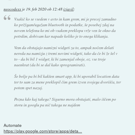
neocodexx
je
19. feb 2020 ob 12:48
izjavil
:
Vsakič ko se vsedem v avto in kam grem, mi je precej zamudno
ko prižigam/ugažam bluetooth in podatke, še posebej zdaj na
novem telefonu ko mi ob vsakem preklopu vrže ven še okno da
potrdim, dobivam kar napade koliko je to enega klikanja.
Vem da obstajajo namizni widgeti za to, ampak nočem delati
nereda na namizju z tremi novimi widgeti, tako da če bi že šel v
to - da bi bil 1 widget, ki bi zamenjal oboje, oz. vse troje
naenkrat (da bi se dal kako sprogramirati).
Še bolje pa bi bil kakšen smart app, ki bi uporabil location data
ter to sam za mene preklopil čim grem izven svojega dvorišča, ter
potem spet nazaj.
Pozna kdo kaj takega? Sigurno mora obstajati, malo iščem po
storu in googlu pa nič takega ne najdem
Automate
https://play.google.com/store/apps/deta...