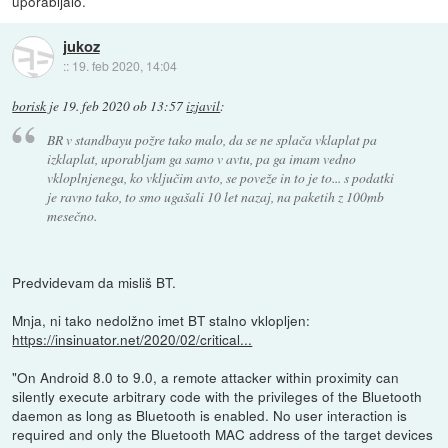
uporabljalo.
jukoz
::
19. feb 2020, 14:04
borisk
je
19. feb 2020 ob 13:57
izjavil
:
BR v standbayu požre tako malo, da se ne splača vklaplat pa
izklaplat, uporabljam ga samo v avtu, pa ga imam vedno
vkloplnjenega, ko vključim avto, se poveže in to je to... s podatki
je ravno tako, to smo ugašali 10 let nazaj, na paketih z 100mb
mesečno.
Predvidevam da misliš BT.
Mnja, ni tako nedolžno imet BT stalno vklopljen:
https://insinuator.net/2020/02/critical...
"On Android 8.0 to 9.0, a remote attacker within proximity can
silently execute arbitrary code with the privileges of the Bluetooth
daemon as long as Bluetooth is enabled. No user interaction is
required and only the Bluetooth MAC address of the target devices