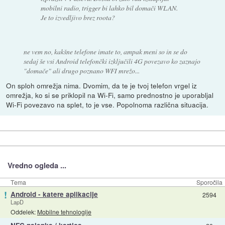
mobilni radio, trigger bi lahko bil domači WLAN.
Je to izvedljivo brez roota?
ne vem no, kakšne telefone imate to, ampak meni so in se do
sedaj še vsi Android telefončki izključili 4G povezavo ko zaznajo
"domače" ali drugo poznano WFI mrežo...
On sploh omrežja nima. Dvomim, da te je tvoj telefon vrgel iz
omrežja, ko si se priklopil na Wi-Fi, samo prednostno je uporabljal
Wi-Fi povezavo na splet, to je vse. Popolnoma različna situacija.
Vredno ogleda ...
Tema
Sporočila
!
Android - katere aplikacije
2594
LapD
Oddelek:
Mobilne tehnologije