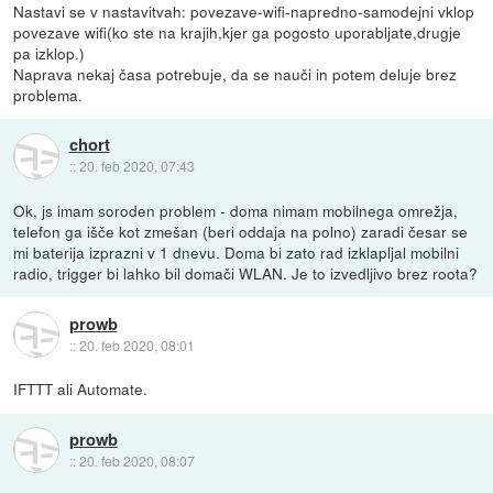
Nastavi se v nastavitvah: povezave-wifi-napredno-samodejni vklop
povezave wifi(ko ste na krajih,kjer ga pogosto uporabljate,drugje
pa izklop.)
Naprava nekaj časa potrebuje, da se nauči in potem deluje brez
problema.
chort
::
20. feb 2020, 07:43
Ok, js imam soroden problem - doma nimam mobilnega omrežja,
telefon ga išče kot zmešan (beri oddaja na polno) zaradi česar se
mi baterija izprazni v 1 dnevu. Doma bi zato rad izklapljal mobilni
radio, trigger bi lahko bil domači WLAN. Je to izvedljivo brez roota?
prowb
::
20. feb 2020, 08:01
IFTTT ali Automate.
prowb
::
20. feb 2020, 08:07