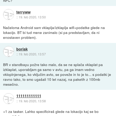
NFC?
terryww
::
19. feb 2020, 13:50
Načeloma Android sam vklaplja/izklaplja wifi+podatke glede na
lokacijo. BT bi tud mene zanimalo (si pa predstavljam, da ni
enostaven problem).
borisk
::
19. feb 2020, 13:57
BR v standbayu požre tako malo, da se ne splača vklaplat pa
izklaplat, uporabljam ga samo v avtu, pa ga imam vedno
vkloplnjenega, ko vključim avto, se poveže in to je to... s podatki je
ravno tako, to smo ugašali 10 let nazaj, na paketih z 100mb
mesečno.
111111111111
::
19. feb 2020, 13:58
+1 za tasker. Lahko specificiraš glede na lokacijo kaj se bo