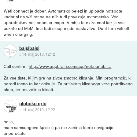
Wefi connect je dober. Avtomatsko belezi in uploada hotspote
kadar si na wifi ter se na njih tudi povezuje avtomatsko. Vec
uporabnikov bolj popolna mapa. V mbju to extra cool ker je vse
pokrito od MoM. Ima tudi sleep mode nastavitve. Dont turn wifi off
when charging.
bajsibajsi
::
14. maj 2010, 12:12
Call confirm.
http://www.appbrain.com/app/net.nanabit...
Za vse tiste, ki jim gre na zivce zmotno klicanje. Mini programcic, ki
naredi tocno to kar opisuje. Za pritiskom klicanega vrze potrditveno
okno, ce res zelimo klicati.
globoko grlo
::
14. maj 2010, 12:22
holla,
mam samsungovo špico :) pa me zanima ktero navigacijo
priporočate