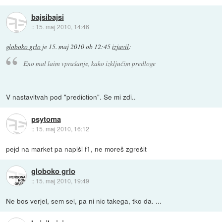
bajsibajsi
::
15. maj 2010, 14:46
globoko grlo
je
15. maj 2010 ob 12:45
izjavil
:
Eno mal laim vprašanje, kako izključim predloge
V nastavitvah pod "prediction". Se mi zdi..
psytoma
::
15. maj 2010, 16:12
pejd na market pa napiši f1, ne moreš zgrešit
globoko grlo
::
15. maj 2010, 19:49
Ne bos verjel, sem sel, pa ni nic takega, tko da. ...