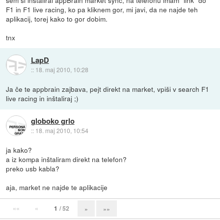
sem si inštaliral appBrain market sync, na telefonu imam "link" do
F1 in F1 live racing, ko pa kliknem gor, mi javi, da ne najde teh
aplikacij, torej kako to gor dobim.
tnx
LapD
::
18. maj 2010, 10:28
Ja če te appbrain zajbava, pejt direkt na market, vpiši v search F1
live racing in inštaliraj ;)
globoko grlo
::
18. maj 2010, 10:54
ja kako?
a iz kompa inštaliram direkt na telefon?
preko usb kabla?
aja, market ne najde te aplikacije
««
«
1
/ 52
»
»»