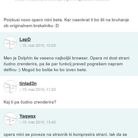
Poizkusi novo opero mini beta. Kar naenkrat ti bo šli na bruhanje
ob originalnem brskalniku :D
LapD
::
15. mar 2010, 10:23
Men je Dolphin še vseeno najboljši browser. Opera mi dost strani
čudno zrenderira, pa še par funkcij preveč pogrešam napram
delfinu :) Mogoč bo bolše ko bo izven bete.
tinlad3n
::
15. mar 2010, 11:23
Kaj ti pa čudno zrenderira?
Yaqwsx
::
15. mar 2010, 13:42
opera mini se poveze na streznik ki kompresira strani. tak da se