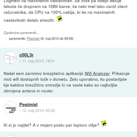
Logmein na maximalnih nastavitvah. Še zvok pa videjo deluje
tekoče če dropnem na 16Bit barve, če nebi imel tako zanič client
računalnika, da CPU na 100% nabija, bi še na maximalnih
nastavitvah delalo smooth.
Zgodovina sprememb…
spremenilo:
Pesimist
(
8. maj 2010 ob 09:55
)
c00L3r
::
11. maj 2010, 18:01
Našel sem zanimivo brezplačno aplikacijo
Wifi Analyzer
. Prikazuje
moč wifi dostopnih točk v dometu. Zelo uporabno, ko postavljate
kje kakšno brezžično omrežje in ne veste kako so najboljše
obrnjene antene in router.
Pesimist
::
12. maj 2010, 00:20
Ki si jo najdel? A v mojem postu par topicov višje?