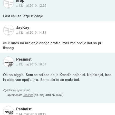
krop
::
13. maj 2010, 12:25
Fast call-za lažje klicanje
JayKay
::
13. maj 2010, 14:38
če klikneš na urejanje enega profila imaš vse opcije kot so pri
ffmpeg
Pesimist
::
13. maj 2010, 16:51
Ok no biggie. Sem se odloco da je Xmedia najbolsi. Najhitrejsi, free
in cisto vse opcije ima. Samo skrite so malo bol.
Zgodovina sprememb…
spremenilo:
Pesimist
(
13. maj 2010 ob 16:52
)
Pesimist
::
14. maj 2010, 08:19