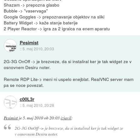
Shazam -> prepozna glasbo
Bubble -> "vaservaga"
Google Goggles -> prepoznavanje objektov na sliki
Battery Widget -> kaže stanje baterije
2 Player Reactor -> igra za 2 igralca na enem aparatu
Pesimist
::
5. maj 2010, 20:03
2G-3G OnOff -> je brezveze, da si instaliral ker je tak widget ze v
osnovnem Desiru noter.
Remote RDP Lite-> meni ni uspelo enejblat. RealVNC server mam
pa se noce povezat.
c00L3r
::
5. maj 2010, 20:28
Pesimist
je
5. maj 2010 ob 20:03
izjavil
:
2G-3G OnOff -> je brezveze, da si instaliral ker je tak widget ze
v osnovnem Desiru noter.