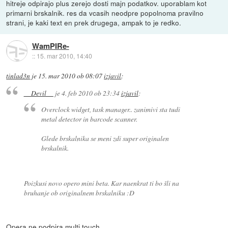
hitreje odpirajo plus zerejo dosti majn podatkov. uporablam kot
primarni brskalnik. res da vcasih neodpre popolnoma pravilno
strani, je kaki text en prek drugega, ampak to je redko.
WamPIRe-
::
15. mar 2010, 14:40
tinlad3n
je
15. mar 2010 ob 08:07
izjavil
:
__Devil__
je
4. feb 2010 ob 23:34
izjavil
:
Overclock widget, task manager.. zanimivi sta tudi
metal detector in barcode scanner.
Glede brskalnika se meni zdi super originalen
brskalnik.
Poizkusi novo opero mini beta. Kar naenkrat ti bo šli na
bruhanje ob originalnem brskalniku :D
Opera ne podpira multi touch...