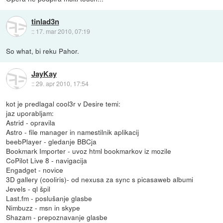
tinlad3n
::
17. mar 2010, 07:19
So what, bi reku Pahor.
JayKay
::
29. apr 2010, 17:54
kot je predlagal cool3r v Desire temi:
jaz uporabljam:
Astrid - opravila
Astro - file manager in namestilnik aplikacij
beebPlayer - gledanje BBCja
Bookmark Importer - uvoz html bookmarkov iz mozile
CoPilot Live 8 - navigacija
Engadget - novice
3D gallery (cooliris)- od nexusa za sync s picasaweb albumi
Jevels - ql špil
Last.fm - poslušanje glasbe
Nimbuzz - msn in skype
Shazam - prepoznavanje glasbe