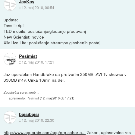
JayKay
::
12. maj 2010, 00:54
update:
Toss it: špil
TED mobile: poslušanje/gledanje predavanj
New Scientist: novice
XiiaLive Lite: poslušanje streamov glasbenih postaj
Pesimist
::
12. maj 2010, 17:21
Jaz uporablam Handbrake da pretvorim 350MB .AVI Tv showse v
350MB m4v. Cirka 10min na del.
Zgodovina sprememb…
spremenilo:
Pesimist
(
12. maj 2010 ob 17:21
)
bajsibajsi
::
12. maj 2010, 22:30
http://www.appbrain.com/app/org.cohorto...
Zakon, uglasevalec res