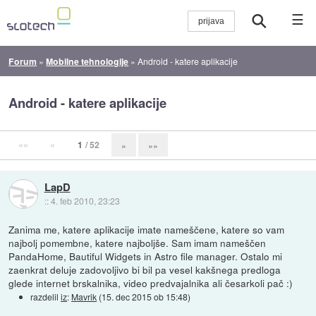
☰
Forum
»
Mobilne tehnologije
»
Android - katere aplikacije
Android - katere aplikacije
««
«
1
/ 52
»
»»
LapD
::
4. feb 2010, 23:23
Zanima me, katere aplikacije imate nameščene, katere so vam
najbolj pomembne, katere najboljše. Sam imam nameščen
PandaHome, Bautiful Widgets in Astro file manager. Ostalo mi
zaenkrat deluje zadovoljivo bi bil pa vesel kakšnega predloga
glede internet brskalnika, video predvajalnika ali česarkoli pač :)
razdelil
iz
:
Mavrik
(
15. dec 2015 ob 15:48
)