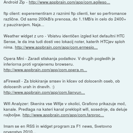
Android Zip -
http://www.appbrain.com/app/com.agileso...
ftp client: experementiram z raznimi ftp clienti, ker so perfromance
različne. Od samo 200kB/s prenosa, do 1.1MB/s in celo do 2400+
z pauziranjem. Naja...
Weather widget z uro - Vbistvu identičen izgled kot defaultni HTC
Sense, le da ima tudi dosti vec lokacij noter, katerih HTCjev sploh
nima.
http://www.appbrain.com/app/com.ermesjo...
Opera Mini - Zaradi stiskanja podatkov. V drugih pogledih je
inferiorna proti vgrajenemu browseru.
http://www.appbrain.com/app/com.opera.m...
aFirewall - Za blokiranje smsev in klicev od dolocenih oseb, ob
dolocenih urah in dnevih. :)
http://www.appbrain.com/app/com.lianyun...
Wifi Analyzer: Skenira vse Wifije v okolici, Graficno prikazuje moč,
kanale. Predlaga na kateri kanal preklopit wifi, sosednje, da deluje
najboljse.
http://www.appbrain.com/app/com.farproc...
Imam se en RSS in widget program za F1 news, Svetovno
prvenstvo 2010...