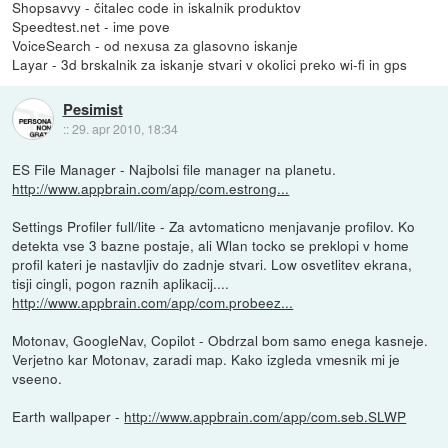
Shopsavvy - čitalec code in iskalnik produktov
Speedtest.net - ime pove
VoiceSearch - od nexusa za glasovno iskanje
Layar - 3d brskalnik za iskanje stvari v okolici preko wi-fi in gps
Pesimist
::
29. apr 2010, 18:34
ES File Manager - Najbolsi file manager na planetu.
http://www.appbrain.com/app/com.estrong...
Settings Profiler full/lite - Za avtomaticno menjavanje profilov. Ko
detekta vse 3 bazne postaje, ali Wlan tocko se preklopi v home
profil kateri je nastavljiv do zadnje stvari. Low osvetlitev ekrana,
tisji cingli, pogon raznih aplikacij....
http://www.appbrain.com/app/com.probeez...
Motonav, GoogleNav, Copilot - Obdrzal bom samo enega kasneje.
Verjetno kar Motonav, zaradi map. Kako izgleda vmesnik mi je
vseeno.
Earth wallpaper -
http://www.appbrain.com/app/com.seb.SLWP