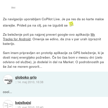
tnx
Za navigacijo uporabljam CoPilot Live. Je pa res da so karte malce
starejše. Prideš pa na cilj, pa ne izgubiš se
Za beleženje poti pa najprej preveri google-ovo aplikacijo
My
Tracks for Android
. Omenja se edino, da zna v par urah izpraznit
baterijo.
Sam imam pripravljen en prototip aplikacije za GPS beleženje, ki je
dosti manj energijsko požrešen. Če bo čas bom v mescu dni (zelo
odvisno od službe), jo dodelal in dal na Market. O podrobnostih pa
še žal ne morem govorit...
globoko grlo
::
14. maj 2010, 16:38
cool...
bajsibajsi
::
15. maj 2010, 03:40