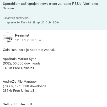
Uporabljam tudi vgrajeni news client za razne RSSje. Vecinoma
Siolove.
Zgodovina sprememb…
spremenilo:
Pesimist
(
29. apr 2010 ob 18:58
)
Pesimist
::
29. apr 2010, 19:45
Cela lista, kere je appbrain zaznal.
AppBrain Market Sync
(932), 50,000 downloads
149kb Free Uninstall
AndroZip File Manager
(7339), >250,000 downloads
287kb Free Uninstall
Setting Profiles Full