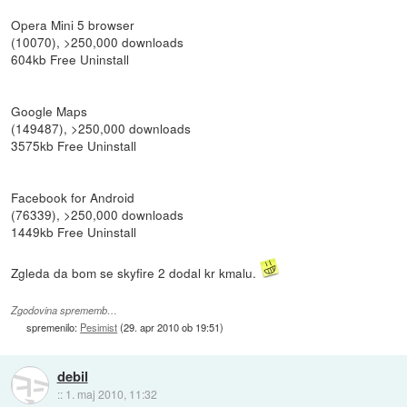
Opera Mini 5 browser
(10070), >250,000 downloads
604kb Free Uninstall
Google Maps
(149487), >250,000 downloads
3575kb Free Uninstall
Facebook for Android
(76339), >250,000 downloads
1449kb Free Uninstall
Zgleda da bom se skyfire 2 dodal kr kmalu.
Zgodovina sprememb…
spremenilo:
Pesimist
(
29. apr 2010 ob 19:51
)
debil
::
1. maj 2010, 11:32