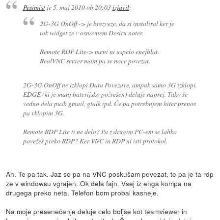
Pesimist
je
5. maj 2010 ob 20:03
izjavil
:
2G-3G OnOff -> je brezveze, da si instaliral ker je
tak widget ze v osnovnem Desiru noter.
Remote RDP Lite-> meni ni uspelo enejblat.
RealVNC server mam pa se noce povezat.
2G-3G OnOff ne izklopi Data Povezave, ampak samo 3G izklopi.
EDGE (ki je manj baterijsko požrešen) deluje naprej. Tako še
vedno dela push gmail, gtalk ipd. Če pa potrebujem hiter prenos
pa vklopim 3G.
Remote RDP Lite ti ne dela? Pa z drugim PC-em se lahko
povežeš preko RDP? Ker VNC in RDP ni isti protokol.
Ah. Te pa tak. Jaz se pa na VNC poskušam povezat, te pa je ta rdp
ze v windowsu vgrajen. Ok dela fajn. Vsej iz enga kompa na
drugega preko neta. Telefon bom probal kasneje.
Na moje presenečenje deluje celo boljše kot teamviewer in