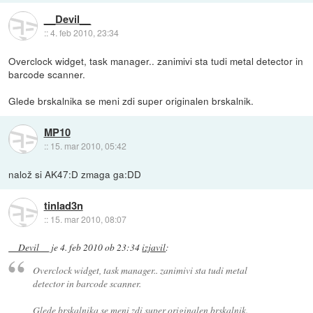
__Devil__
::
4. feb 2010, 23:34
Overclock widget, task manager.. zanimivi sta tudi metal detector in
barcode scanner.
Glede brskalnika se meni zdi super originalen brskalnik.
MP10
::
15. mar 2010, 05:42
nalož si AK47:D zmaga ga:DD
tinlad3n
::
15. mar 2010, 08:07
__Devil__
je
4. feb 2010 ob 23:34
izjavil
:
Overclock widget, task manager.. zanimivi sta tudi metal
detector in barcode scanner.
Glede brskalnika se meni zdi super originalen brskalnik.