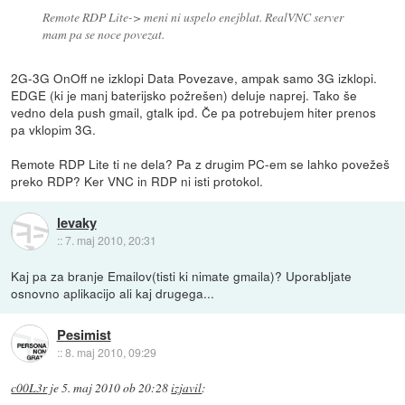
Remote RDP Lite-> meni ni uspelo enejblat. RealVNC server
mam pa se noce povezat.
2G-3G OnOff ne izklopi Data Povezave, ampak samo 3G izklopi.
EDGE (ki je manj baterijsko požrešen) deluje naprej. Tako še
vedno dela push gmail, gtalk ipd. Če pa potrebujem hiter prenos
pa vklopim 3G.
Remote RDP Lite ti ne dela? Pa z drugim PC-em se lahko povežeš
preko RDP? Ker VNC in RDP ni isti protokol.
levaky
::
7. maj 2010, 20:31
Kaj pa za branje Emailov(tisti ki nimate gmaila)? Uporabljate
osnovno aplikacijo ali kaj drugega...
Pesimist
::
8. maj 2010, 09:29
c00L3r
je
5. maj 2010 ob 20:28
izjavil
: