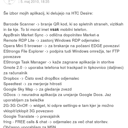
::
5. maj 2010, 18:35
Še izbor mojih aplikacij, ki delujejo na HTC Desire:
Barcode Scanner -> branje QR kod, ki so spletnih straneh, vizitkah
in še kje. To bi moral imet
mobilni telefon.
vsak
AppBrain Market Sync -> odlična dopolnitev Market-a
Remote RDP Lite -> zastonj Windows RDP odjemalec
Opera Mini 5 browser -> za brskanje na počasni EDGE povezavi
EStrongs File Explorer -> podpira tudi Windows omrežja, ter FTP
povezave
EStrongs Task Manager -> kaže zagnane aplikacije in storitve
Gmote 2.0 -> uporaba telefona kot trackpad in tipkovnico (daljinec)
za računalnik
Dropbox -> Čisto svež dropBox odjemalec
Speedtest -> za merjenje hitrosti
Google Sky Map -> za gledanje zvezd
GDocs -> neuradna aplikacija za urejanje Google Docs. Jaz
uporabljam za beležke
2G-3G OnOff -> widget, ki odpre settings-e tam kjer je možno
vklopit/izklopit 3G povezavo
Google Translate -> prevajalnik
fring - FREE calls & chat -> odjemalec za več chat storitev.
Občasno uporabljam za MSN