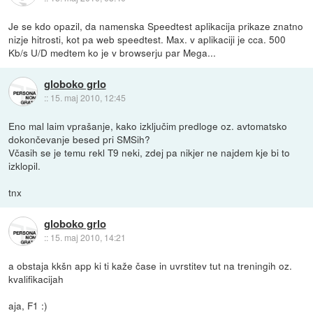
Je se kdo opazil, da namenska Speedtest aplikacija prikaze znatno
nizje hitrosti, kot pa web speedtest. Max. v aplikaciji je cca. 500
Kb/s U/D medtem ko je v browserju par Mega...
globoko grlo
::
15. maj 2010, 12:45
Eno mal laim vprašanje, kako izključim predloge oz. avtomatsko
dokončevanje besed pri SMSih?
Včasih se je temu rekl T9 neki, zdej pa nikjer ne najdem kje bi to
izklopil.
tnx
globoko grlo
::
15. maj 2010, 14:21
a obstaja kkšn app ki ti kaže čase in uvrstitev tut na treningih oz.
kvalifikacijah
aja, F1 :)