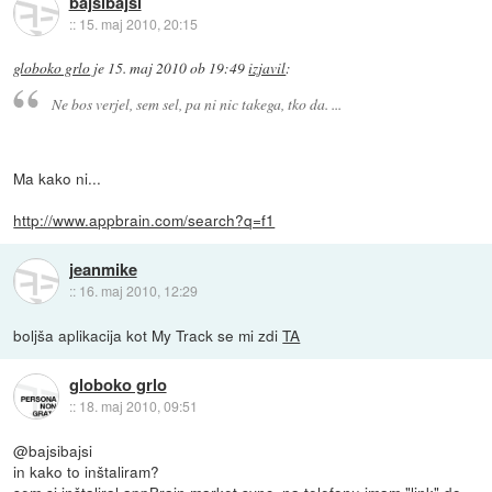
bajsibajsi
::
15. maj 2010, 20:15
globoko grlo
je
15. maj 2010 ob 19:49
izjavil
:
Ne bos verjel, sem sel, pa ni nic takega, tko da. ...
Ma kako ni...
http://www.appbrain.com/search?q=f1
jeanmike
::
16. maj 2010, 12:29
boljša aplikacija kot My Track se mi zdi
TA
globoko grlo
::
18. maj 2010, 09:51
@bajsibajsi
in kako to inštaliram?