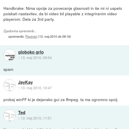
Handbrake: Nima opcije za povecanje glasnosti in še mi ni uspelo
poiskati nastavitev, da bi video bil playable z integriranim video
playerom. Dela za 3rd party.
Zgodovina sprememb…
spremenilo:
Pesimist
(
13. maj 2010 ob 09:16
)
globoko grlo
::
13. maj 2010, 09:54
spam
JayKay
::
13. maj 2010, 10:47
probaj winFF ki je dejansko gui za ffmpeg. ta ma ogromno opcij.
Ted
::
13. maj 2010, 11:51