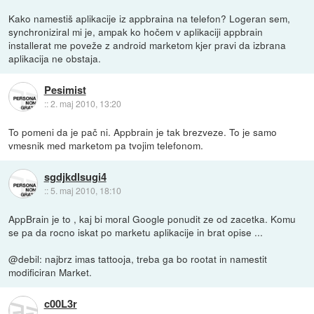
Kako namestiš aplikacije iz appbraina na telefon? Logeran sem,
synchroniziral mi je, ampak ko hočem v aplikaciji appbrain
installerat me poveže z android marketom kjer pravi da izbrana
aplikacija ne obstaja.
Pesimist
::
2. maj 2010, 13:20
To pomeni da je pač ni. Appbrain je tak brezveze. To je samo
vmesnik med marketom pa tvojim telefonom.
sgdjkdlsugi4
::
5. maj 2010, 18:10
AppBrain je to , kaj bi moral Google ponudit ze od zacetka. Komu
se pa da rocno iskat po marketu aplikacije in brat opise ...
@debil: najbrz imas tattooja, treba ga bo rootat in namestit
modificiran Market.
c00L3r