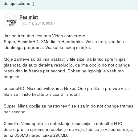
deluje solidno :)
Pesimist
::
13. maj 2010, 09:07
Jaz pa trenutno testiram Video convertere.
Super, EncodeHD, XMedia in Handbrake. Vsi so free, vendar ni
idealnega programa. Vsakemu nekaj manjka.
Moje zahteve so da ima nastavljiv file size, da lahko spreminjas
glasnost, da auto detekta resolucijo, da ima opcijo do not change
resolution in frames per second. Doben ne izpolnjuje vseh teh
pogojev.
encodeHD: Nic nastavitev, ima Nexus One profile in pretvori v isti
file size in isto kvaliteto v cca 5 minutah
Super: Nima opcije za nastavitev filse siza in do not change frames
per second.
Xmedia: Nima opcije za detektanje resolucije in defaultni HTC
desire profile spremeni resolucijo na visjo, tudi ce je v sourcu nizja,
ter iz 350MB naredi cirka 290MB.