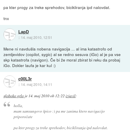
pa kter progy za treke sprehodov, bicikliranja ipd nalovdat.
tnx
LapD
::
14. maj 2010, 12:51
Mene ni navdušla nobena navigacija ... al ima katastrofo od
zemljevidov (copilot, sygic) al se redno sesuva (iGo) al je pa vse
skp katastrofa (navigon). Če bi že moral zbirat bi reku da probaj
iGo. Dokler laufa je kar kul :)
c00L3r
::
14. maj 2010, 14:11
globoko grlo
je
14. maj 2010 ob 12:22
izjavil
:
holla,
mam samsungovo špico :) pa me zanima ktero navigacijo
priporočate
pa kter progy za treke sprehodov, bicikliranja ipd nalovdat.