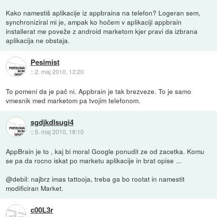
Kako namestiš aplikacije iz appbraina na telefon? Logeran sem,
synchroniziral mi je, ampak ko hočem v aplikaciji appbrain
installerat me poveže z android marketom kjer pravi da izbrana
aplikacija ne obstaja.
Pesimist
::
2. maj 2010, 13:20
To pomeni da je pač ni. Appbrain je tak brezveze. To je samo
vmesnik med marketom pa tvojim telefonom.
sgdjkdlsugi4
::
5. maj 2010, 18:10
AppBrain je to , kaj bi moral Google ponudit ze od zacetka. Komu
se pa da rocno iskat po marketu aplikacije in brat opise ...
@debil: najbrz imas tattooja, treba ga bo rootat in namestit
modificiran Market.
c00L3r