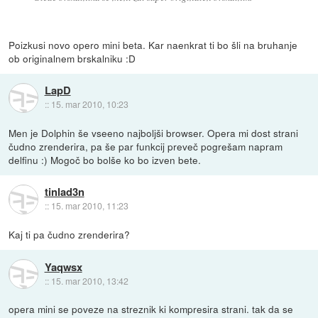
Poizkusi novo opero mini beta. Kar naenkrat ti bo šli na bruhanje
ob originalnem brskalniku :D
LapD
::
15. mar 2010, 10:23
Men je Dolphin še vseeno najboljši browser. Opera mi dost strani
čudno zrenderira, pa še par funkcij preveč pogrešam napram
delfinu :) Mogoč bo bolše ko bo izven bete.
tinlad3n
::
15. mar 2010, 11:23
Kaj ti pa čudno zrenderira?
Yaqwsx
::
15. mar 2010, 13:42
opera mini se poveze na streznik ki kompresira strani. tak da se