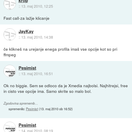
krop
::
13. maj 2010, 12:25
Fast call-za lažje klicanje
JayKay
::
13. maj 2010, 14:38
če klikneš na urejanje enega profila imaš vse opcije kot so pri
ffmpeg
Pesimist
::
13. maj 2010, 16:51
Ok no biggie. Sem se odloco da je Xmedia najbolsi. Najhitrejsi, free
in cisto vse opcije ima. Samo skrite so malo bol.
Zgodovina sprememb…
spremenilo:
Pesimist
(
13. maj 2010 ob 16:52
)
Pesimist
::
14. maj 2010, 08:19