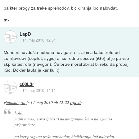
pa kter progy za treke sprehodov, bicikliranja ipd nalovdat.
tnx
LapD
::
14. maj 2010, 12:51
Mene ni navdušla nobena navigacija ... al ima katastrofo od
zemljevidov (copilot, sygic) al se redno sesuva (iGo) al je pa vse
skp katastrofa (navigon). Če bi že moral zbirat bi reku da probaj
iGo. Dokler laufa je kar kul :)
c00L3r
::
14. maj 2010, 14:11
globoko grlo
je
14. maj 2010 ob 12:22
izjavil
:
holla,
mam samsungovo špico :) pa me zanima ktero navigacijo
priporočate
pa kter progy za treke sprehodov, bicikliranja ipd nalovdat.