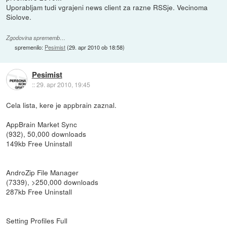
Uporabljam tudi vgrajeni news client za razne RSSje. Vecinoma
Siolove.
Zgodovina sprememb…
spremenilo:
Pesimist
(
29. apr 2010 ob 18:58
)
Pesimist
::
29. apr 2010, 19:45
Cela lista, kere je appbrain zaznal.
AppBrain Market Sync
(932), 50,000 downloads
149kb Free Uninstall
AndroZip File Manager
(7339), >250,000 downloads
287kb Free Uninstall
Setting Profiles Full