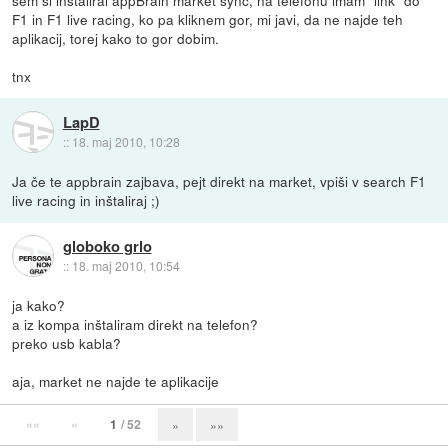
sem si inštaliral appBrain market sync, na telefonu imam "link" do
F1 in F1 live racing, ko pa kliknem gor, mi javi, da ne najde teh
aplikacij, torej kako to gor dobim.
tnx
LapD
::
18. maj 2010, 10:28
Ja če te appbrain zajbava, pejt direkt na market, vpiši v search F1
live racing in inštaliraj ;)
globoko grlo
::
18. maj 2010, 10:54
ja kako?
a iz kompa inštaliram direkt na telefon?
preko usb kabla?
aja, market ne najde te aplikacije
««
«
1
/ 52
»
»»