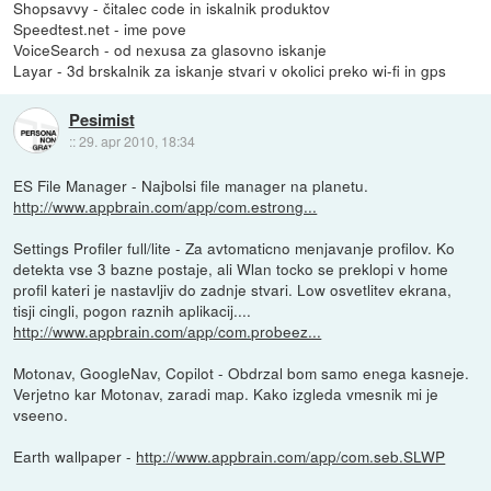
Shopsavvy - čitalec code in iskalnik produktov
Speedtest.net - ime pove
VoiceSearch - od nexusa za glasovno iskanje
Layar - 3d brskalnik za iskanje stvari v okolici preko wi-fi in gps
Pesimist
::
29. apr 2010, 18:34
ES File Manager - Najbolsi file manager na planetu.
http://www.appbrain.com/app/com.estrong...
Settings Profiler full/lite - Za avtomaticno menjavanje profilov. Ko
detekta vse 3 bazne postaje, ali Wlan tocko se preklopi v home
profil kateri je nastavljiv do zadnje stvari. Low osvetlitev ekrana,
tisji cingli, pogon raznih aplikacij....
http://www.appbrain.com/app/com.probeez...
Motonav, GoogleNav, Copilot - Obdrzal bom samo enega kasneje.
Verjetno kar Motonav, zaradi map. Kako izgleda vmesnik mi je
vseeno.
Earth wallpaper -
http://www.appbrain.com/app/com.seb.SLWP