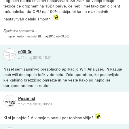
Logmein na maximalnih nastavitvah. Še zvok pa videjo deluje
tekoče če dropnem na 16Bit barve, če nebi imel tako zanič client
računalnika, da CPU na 100% nabija, bi še na maximalnih
nastavitvah delalo smooth.
Zgodovina sprememb…
spremenilo:
Pesimist
(
8. maj 2010 ob 09:55
)
c00L3r
::
11. maj 2010, 18:01
Našel sem zanimivo brezplačno aplikacijo
Wifi Analyzer
. Prikazuje
moč wifi dostopnih točk v dometu. Zelo uporabno, ko postavljate
kje kakšno brezžično omrežje in ne veste kako so najboljše
obrnjene antene in router.
Pesimist
::
12. maj 2010, 00:20
Ki si jo najdel? A v mojem postu par topicov višje?