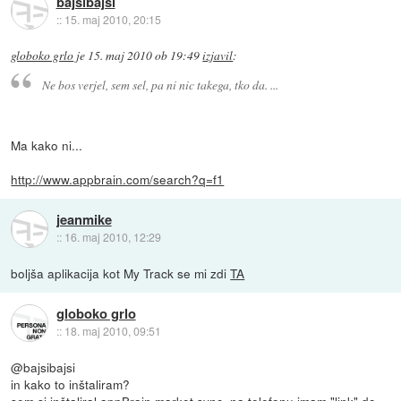
bajsibajsi
::
15. maj 2010, 20:15
globoko grlo
je
15. maj 2010 ob 19:49
izjavil
:
Ne bos verjel, sem sel, pa ni nic takega, tko da. ...
Ma kako ni...
http://www.appbrain.com/search?q=f1
jeanmike
::
16. maj 2010, 12:29
boljša aplikacija kot My Track se mi zdi
TA
globoko grlo
::
18. maj 2010, 09:51
@bajsibajsi
in kako to inštaliram?