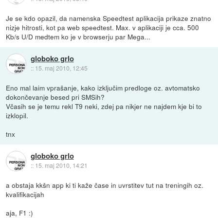
Je se kdo opazil, da namenska Speedtest aplikacija prikaze znatno
nizje hitrosti, kot pa web speedtest. Max. v aplikaciji je cca. 500
Kb/s U/D medtem ko je v browserju par Mega...
globoko grlo
::
15. maj 2010, 12:45
Eno mal laim vprašanje, kako izključim predloge oz. avtomatsko
dokončevanje besed pri SMSih?
Včasih se je temu rekl T9 neki, zdej pa nikjer ne najdem kje bi to
izklopil.
tnx
globoko grlo
::
15. maj 2010, 14:21
a obstaja kkšn app ki ti kaže čase in uvrstitev tut na treningih oz.
kvalifikacijah
aja, F1 :)