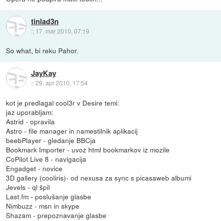
tinlad3n
::
17. mar 2010, 07:19
So what, bi reku Pahor.
JayKay
::
29. apr 2010, 17:54
kot je predlagal cool3r v Desire temi:
jaz uporabljam:
Astrid - opravila
Astro - file manager in namestilnik aplikacij
beebPlayer - gledanje BBCja
Bookmark Importer - uvoz html bookmarkov iz mozile
CoPilot Live 8 - navigacija
Engadget - novice
3D gallery (cooliris)- od nexusa za sync s picasaweb albumi
Jevels - ql špil
Last.fm - poslušanje glasbe
Nimbuzz - msn in skype
Shazam - prepoznavanje glasbe