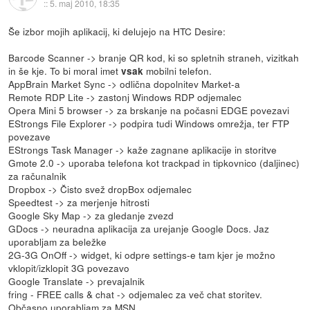
::
5. maj 2010, 18:35
Še izbor mojih aplikacij, ki delujejo na HTC Desire:
Barcode Scanner -> branje QR kod, ki so spletnih straneh, vizitkah
in še kje. To bi moral imet
mobilni telefon.
vsak
AppBrain Market Sync -> odlična dopolnitev Market-a
Remote RDP Lite -> zastonj Windows RDP odjemalec
Opera Mini 5 browser -> za brskanje na počasni EDGE povezavi
EStrongs File Explorer -> podpira tudi Windows omrežja, ter FTP
povezave
EStrongs Task Manager -> kaže zagnane aplikacije in storitve
Gmote 2.0 -> uporaba telefona kot trackpad in tipkovnico (daljinec)
za računalnik
Dropbox -> Čisto svež dropBox odjemalec
Speedtest -> za merjenje hitrosti
Google Sky Map -> za gledanje zvezd
GDocs -> neuradna aplikacija za urejanje Google Docs. Jaz
uporabljam za beležke
2G-3G OnOff -> widget, ki odpre settings-e tam kjer je možno
vklopit/izklopit 3G povezavo
Google Translate -> prevajalnik
fring - FREE calls & chat -> odjemalec za več chat storitev.
Občasno uporabljam za MSN