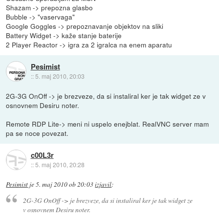
Shazam -> prepozna glasbo
Bubble -> "vaservaga"
Google Goggles -> prepoznavanje objektov na sliki
Battery Widget -> kaže stanje baterije
2 Player Reactor -> igra za 2 igralca na enem aparatu
Pesimist
::
5. maj 2010, 20:03
2G-3G OnOff -> je brezveze, da si instaliral ker je tak widget ze v
osnovnem Desiru noter.
Remote RDP Lite-> meni ni uspelo enejblat. RealVNC server mam
pa se noce povezat.
c00L3r
::
5. maj 2010, 20:28
Pesimist
je
5. maj 2010 ob 20:03
izjavil
:
2G-3G OnOff -> je brezveze, da si instaliral ker je tak widget ze
v osnovnem Desiru noter.