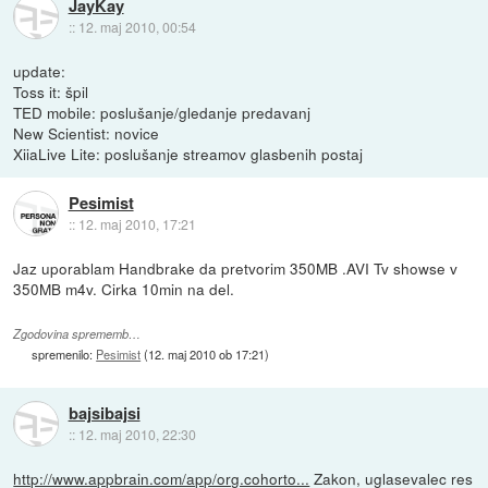
JayKay
::
12. maj 2010, 00:54
update:
Toss it: špil
TED mobile: poslušanje/gledanje predavanj
New Scientist: novice
XiiaLive Lite: poslušanje streamov glasbenih postaj
Pesimist
::
12. maj 2010, 17:21
Jaz uporablam Handbrake da pretvorim 350MB .AVI Tv showse v
350MB m4v. Cirka 10min na del.
Zgodovina sprememb…
spremenilo:
Pesimist
(
12. maj 2010 ob 17:21
)
bajsibajsi
::
12. maj 2010, 22:30
http://www.appbrain.com/app/org.cohorto...
Zakon, uglasevalec res