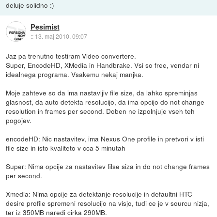
deluje solidno :)
Pesimist
::
13. maj 2010, 09:07
Jaz pa trenutno testiram Video convertere.
Super, EncodeHD, XMedia in Handbrake. Vsi so free, vendar ni
idealnega programa. Vsakemu nekaj manjka.
Moje zahteve so da ima nastavljiv file size, da lahko spreminjas
glasnost, da auto detekta resolucijo, da ima opcijo do not change
resolution in frames per second. Doben ne izpolnjuje vseh teh
pogojev.
encodeHD: Nic nastavitev, ima Nexus One profile in pretvori v isti
file size in isto kvaliteto v cca 5 minutah
Super: Nima opcije za nastavitev filse siza in do not change frames
per second.
Xmedia: Nima opcije za detektanje resolucije in defaultni HTC
desire profile spremeni resolucijo na visjo, tudi ce je v sourcu nizja,
ter iz 350MB naredi cirka 290MB.