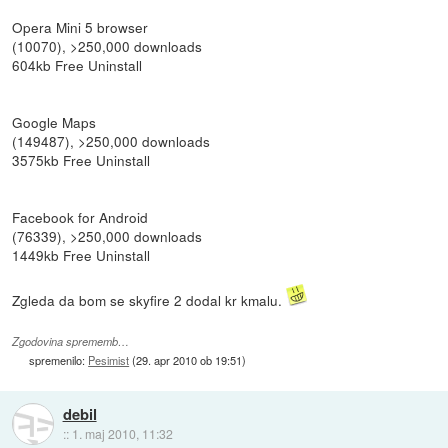
Opera Mini 5 browser
(10070), >250,000 downloads
604kb Free Uninstall
Google Maps
(149487), >250,000 downloads
3575kb Free Uninstall
Facebook for Android
(76339), >250,000 downloads
1449kb Free Uninstall
Zgleda da bom se skyfire 2 dodal kr kmalu.
Zgodovina sprememb…
spremenilo:
Pesimist
(
29. apr 2010 ob 19:51
)
debil
::
1. maj 2010, 11:32