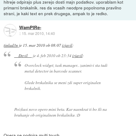
hitreje odpirajo plus zerejo dosti majn podatkov. uporablam kot
primarni brskalnik. res da vcasih neodpre popolnoma pravilno
strani, je kaki text en prek drugega, ampak to je redko.
WamPIRe-
::
15. mar 2010, 14:40
tinlad3n
je
15. mar 2010 ob 08:07
izjavil
:
__Devil__
je
4. feb 2010 ob 23:34
izjavil
:
Overclock widget, task manager.. zanimivi sta tudi
metal detector in barcode scanner.
Glede brskalnika se meni zdi super originalen
brskalnik.
Poizkusi novo opero mini beta. Kar naenkrat ti bo šli na
bruhanje ob originalnem brskalniku :D
Opera ne podpira multi touch...