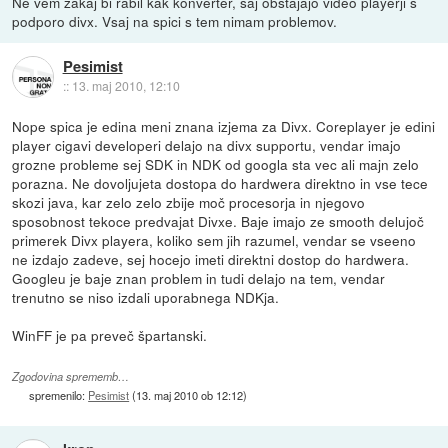
Ne vem zakaj bi rabil kak konverter, saj obstajajo video playerji s
podporo divx. Vsaj na spici s tem nimam problemov.
Pesimist
::
13. maj 2010, 12:10
Nope spica je edina meni znana izjema za Divx. Coreplayer je edini
player cigavi developeri delajo na divx supportu, vendar imajo
grozne probleme sej SDK in NDK od googla sta vec ali majn zelo
porazna. Ne dovoljujeta dostopa do hardwera direktno in vse tece
skozi java, kar zelo zelo zbije moč procesorja in njegovo
sposobnost tekoce predvajat Divxe. Baje imajo ze smooth delujoč
primerek Divx playera, koliko sem jih razumel, vendar se vseeno
ne izdajo zadeve, sej hocejo imeti direktni dostop do hardwera.
Googleu je baje znan problem in tudi delajo na tem, vendar
trenutno se niso izdali uporabnega NDKja.
WinFF je pa preveč špartanski.
Zgodovina sprememb…
spremenilo:
Pesimist
(
13. maj 2010 ob 12:12
)