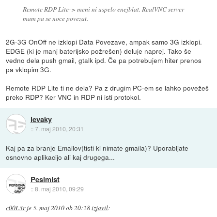
Remote RDP Lite-> meni ni uspelo enejblat. RealVNC server
mam pa se noce povezat.
2G-3G OnOff ne izklopi Data Povezave, ampak samo 3G izklopi.
EDGE (ki je manj baterijsko požrešen) deluje naprej. Tako še
vedno dela push gmail, gtalk ipd. Če pa potrebujem hiter prenos
pa vklopim 3G.
Remote RDP Lite ti ne dela? Pa z drugim PC-em se lahko povežeš
preko RDP? Ker VNC in RDP ni isti protokol.
levaky
::
7. maj 2010, 20:31
Kaj pa za branje Emailov(tisti ki nimate gmaila)? Uporabljate
osnovno aplikacijo ali kaj drugega...
Pesimist
::
8. maj 2010, 09:29
c00L3r
je
5. maj 2010 ob 20:28
izjavil
: