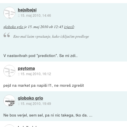
bajsibajsi
::
15. maj 2010, 14:46
globoko grlo
je
15. maj 2010 ob 12:45
izjavil
:
Eno mal laim vprašanje, kako izključim predloge
V nastavitvah pod "prediction". Se mi zdi..
psytoma
::
15. maj 2010, 16:12
pejd na market pa napiši f1, ne moreš zgrešit
globoko grlo
::
15. maj 2010, 19:49
Ne bos verjel, sem sel, pa ni nic takega, tko da. ...