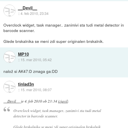
__Devil__
::
4. feb 2010, 23:34
Overclock widget, task manager.. zanimivi sta tudi metal detector in
barcode scanner.
Glede brskalnika se meni zdi super originalen brskalnik.
MP10
::
15. mar 2010, 05:42
nalož si AK47:D zmaga ga:DD
tinlad3n
::
15. mar 2010, 08:07
__Devil__
je
4. feb 2010 ob 23:34
izjavil
:
Overclock widget, task manager.. zanimivi sta tudi metal
detector in barcode scanner.
Glede brskalnika se meni zdi super originalen brskalnik.