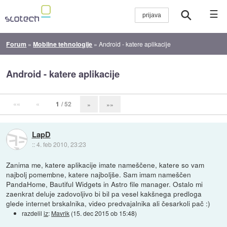
☰
Forum
»
Mobilne tehnologije
»
Android - katere aplikacije
Android - katere aplikacije
««
«
1
/ 52
»
»»
LapD
::
4. feb 2010, 23:23
Zanima me, katere aplikacije imate nameščene, katere so vam
najbolj pomembne, katere najboljše. Sam imam nameščen
PandaHome, Bautiful Widgets in Astro file manager. Ostalo mi
zaenkrat deluje zadovoljivo bi bil pa vesel kakšnega predloga
glede internet brskalnika, video predvajalnika ali česarkoli pač :)
razdelil
iz
:
Mavrik
(
15. dec 2015 ob 15:48
)