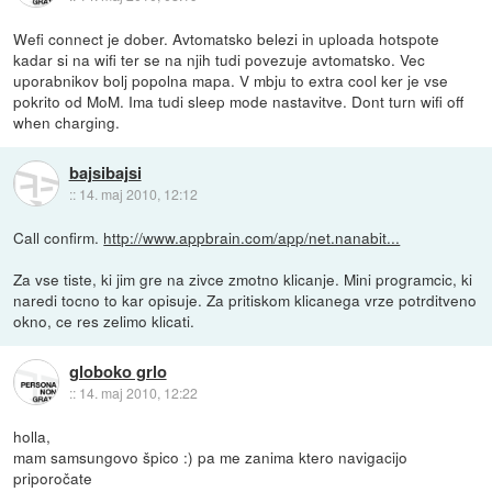
Wefi connect je dober. Avtomatsko belezi in uploada hotspote
kadar si na wifi ter se na njih tudi povezuje avtomatsko. Vec
uporabnikov bolj popolna mapa. V mbju to extra cool ker je vse
pokrito od MoM. Ima tudi sleep mode nastavitve. Dont turn wifi off
when charging.
bajsibajsi
::
14. maj 2010, 12:12
Call confirm.
http://www.appbrain.com/app/net.nanabit...
Za vse tiste, ki jim gre na zivce zmotno klicanje. Mini programcic, ki
naredi tocno to kar opisuje. Za pritiskom klicanega vrze potrditveno
okno, ce res zelimo klicati.
globoko grlo
::
14. maj 2010, 12:22
holla,
mam samsungovo špico :) pa me zanima ktero navigacijo
priporočate