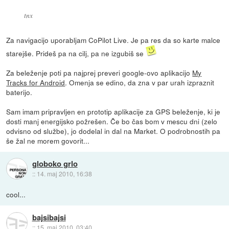
tnx
Za navigacijo uporabljam CoPilot Live. Je pa res da so karte malce
starejše. Prideš pa na cilj, pa ne izgubiš se
Za beleženje poti pa najprej preveri google-ovo aplikacijo
My
Tracks for Android
. Omenja se edino, da zna v par urah izpraznit
baterijo.
Sam imam pripravljen en prototip aplikacije za GPS beleženje, ki je
dosti manj energijsko požrešen. Če bo čas bom v mescu dni (zelo
odvisno od službe), jo dodelal in dal na Market. O podrobnostih pa
še žal ne morem govorit...
globoko grlo
::
14. maj 2010, 16:38
cool...
bajsibajsi
::
15. maj 2010, 03:40