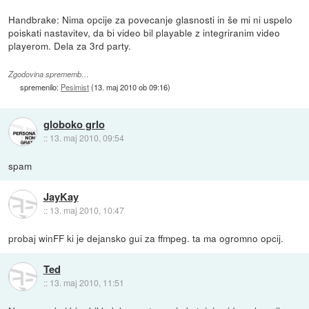
Handbrake: Nima opcije za povecanje glasnosti in še mi ni uspelo
poiskati nastavitev, da bi video bil playable z integriranim video
playerom. Dela za 3rd party.
Zgodovina sprememb…
spremenilo:
Pesimist
(
13. maj 2010 ob 09:16
)
globoko grlo
::
13. maj 2010, 09:54
spam
JayKay
::
13. maj 2010, 10:47
probaj winFF ki je dejansko gui za ffmpeg. ta ma ogromno opcij.
Ted
::
13. maj 2010, 11:51