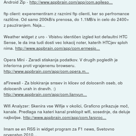
Android Zip -
http://www.appbrain.com/app/com.agileso...
ftp client: experementiram z raznimi ftp clienti, ker so perfromance
različne. Od samo 200kB/s prenosa, do 1.1MB/s in celo do 2400+
z pauziranjem. Naja...
Weather widget z uro - Vbistvu identičen izgled kot defaultni HTC
Sense, le da ima tudi dosti vec lokacij noter, katerih HTCjev sploh
nima.
http://www.appbrain.com/app/com.ermesjo...
Opera Mini - Zaradi stiskanja podatkov. V drugih pogledih je
inferiorna proti vgrajenemu browseru.
http://www.appbrain.com/app/com.opera.m...
aFirewall - Za blokiranje smsev in klicev od dolocenih oseb, ob
dolocenih urah in dnevih. :)
http://www.appbrain.com/app/com.lianyun...
Wifi Analyzer: Skenira vse Wifije v okolici, Graficno prikazuje moč,
kanale. Predlaga na kateri kanal preklopit wifi, sosednje, da deluje
najboljse.
http://www.appbrain.com/app/com.farproc...
Imam se en RSS in widget program za F1 news, Svetovno
prvenstvo 2010...