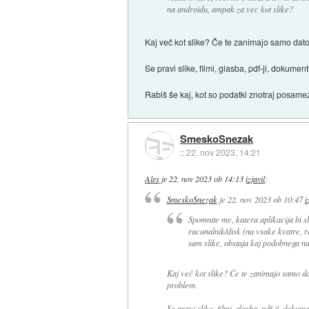
na androidu, ampak za vec kot slike?
Kaj več kot slike? Če te zanimajo samo dato
Se pravi slike, filmi, glasba, pdf-ji, dokument
Rabiš še kaj, kot so podatki znotraj posamez
SmeskoSnezak
::
22. nov 2023, 14:21
Ales
je
22. nov 2023 ob 14:13
izjavil
:
SmeskoSnezak
je
22. nov 2023 ob 10:47
i
Spomnite me, katera aplikacija bi sl
racunalnik/disk (na vsake kvatre,
sam slike, obstaja kaj podobnega n
Kaj več kot slike? Če te zanimajo samo da
problem.
Se pravi slike, filmi, glasba, pdf-ji, dokume