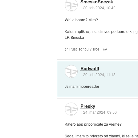
SmeskoSnezak
::
20. feb 2024, 10:42
White board? Miro?
Katera aplikacija za cimvec podpore e-knjiga
LP, Smeska
@ Pusti soncu v srce... @
Badwolff
::
20. feb 2024, 11:18
Js mam moonreader
Presky
::
24. mar 2024, 09:56
Katero app priporočate za vreme?
Sedaj imam to privzeto od xiaomi, ki se je 