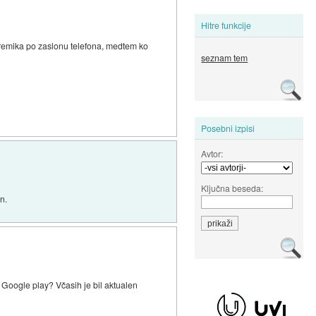
Hitre funkcije
 premika po zaslonu telefona, medtem ko
seznam tem
Posebni izpisi
Avtor:
Ključna beseda:
n.
a Google play? Včasih je bil aktualen