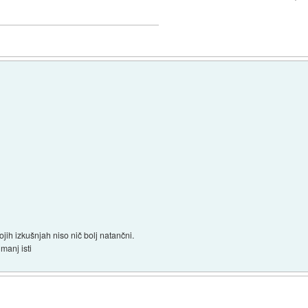
ih izkušnjah niso nič bolj natančni.
manj isti