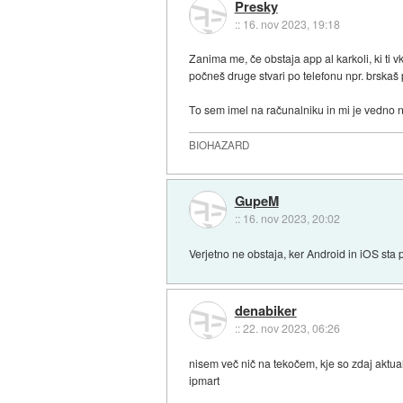
Presky
::
16. nov 2023, 19:18
Zanima me, če obstaja app al karkoli, ki ti
počneš druge stvari po telefonu npr. brskaš 
To sem imel na računalniku in mi je vedno n
BIOHAZARD
GupeM
::
16. nov 2023, 20:02
Verjetno ne obstaja, ker Android in iOS sta p
denabiker
::
22. nov 2023, 06:26
nisem več nič na tekočem, kje so zdaj aktual
ipmart