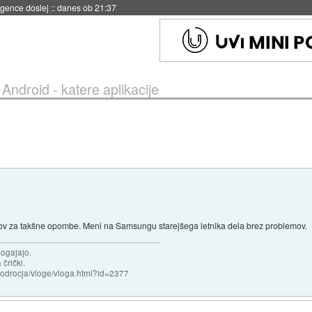
igence doslej
::
danes ob 21:37
»
Android - katere aplikacije
aslov za takšne opombe. Meni na Samsungu starejšega letnika dela brez problemov.
dogajajo.
 črički.
i/podrocja/vloge/vloga.html?id=2377