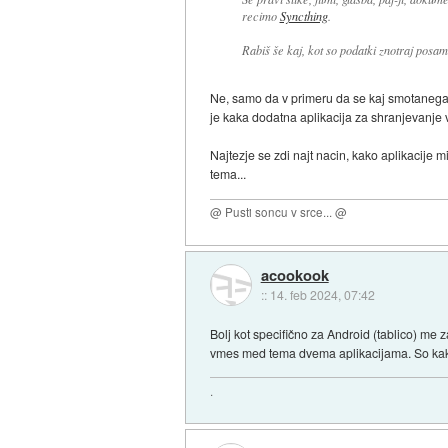
recimo
Syncthing
.
Rabiš še kaj, kot so podatki znotraj posam
Ne, samo da v primeru da se kaj smotanega 
je kaka dodatna aplikacija za shranjevanje ver
Najtezje se zdi najt nacin, kako aplikacije m
tema...
@ Pusti soncu v srce... @
acookook
::
14. feb 2024, 07:42
Bolj kot specifično za Android (tablico) me 
vmes med tema dvema aplikacijama. So kake 
.