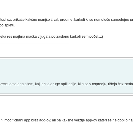
 vklopi oz. prikaže kakšno manjšo žival, predmet,karkoli ki se nemoteče samodejno
po spletu.
eka res majhna mačka vijugala po zaslonu karkoli sem počel...;)
recej omejena s tem, kaj lahko druge aplikacije, ki niso v ospredju, rišejo čez zaslo
ni modificirani app brez add-ov, ali pa kakšne verzije app-ov kateri se ne dobijo n