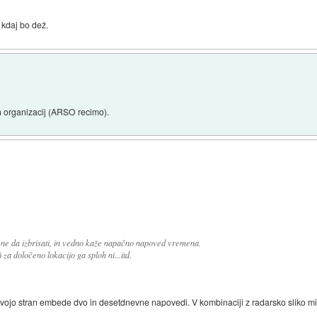
 kdaj bo dež.
ih organizacij (ARSO recimo).
e ne da izbrisati, in vedno kaže napačno napoved vremena.
 za določeno lokacijo ga sploh ni...itd.
ojo stran embede dvo in desetdnevne napovedi. V kombinaciji z radarsko sliko mi j