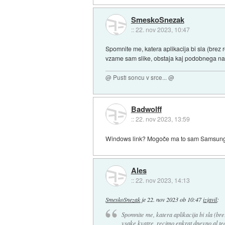
SmeskoSnezak
::
22. nov 2023, 10:47
Spomnite me, katera aplikacija bi sla (brez 
vzame sam slike, obstaja kaj podobnega na
@ Pusti soncu v srce... @
Badwolff
::
22. nov 2023, 13:59
Windows link? Mogoče ma to sam Samsun
Ales
::
22. nov 2023, 14:13
SmeskoSnezak
je
22. nov 2023 ob 10:47
izjavil
:
Spomnite me, katera aplikacija bi sla (bre
vsake kvatre, recimo enkrat dnevno al te