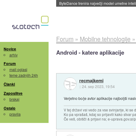
ByteDance trenira največji model umetne intel
Forum
»
Mobilne tehnologije
Novice
Android - katere aplikacije
arhiv
Forum
mali oglasi
teme zadnjih 24h
recmajkemi
Članki
::
24. sep 2023, 19:54
Zaposlitve
Verjetno bo/je avtor aplikacije najboljši n
brskaj
Ostalo
V tej državi vsi vedo za vse svinjarije, ki se 
pravila
Ko pa vprašaš, kdaj so prijavili kako stvar pa
Če veš, obišči & prijavi na; e-uprava.gov.s