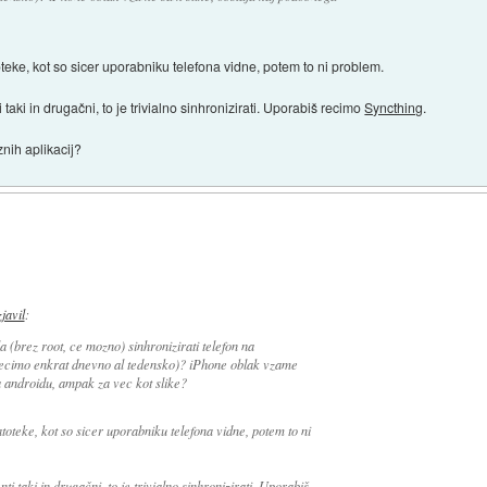
teke, kot so sicer uporabniku telefona vidne, potem to ni problem.
i taki in drugačni, to je trivialno sinhronizirati. Uporabiš recimo
Syncthing
.
nih aplikacij?
zjavil
:
a (brez root, ce mozno) sinhronizirati telefon na
 recimo enkrat dnevno al tedensko)? iPhone oblak vzame
a androidu, ampak za vec kot slike?
toteke, kot so sicer uporabniku telefona vidne, potem to ni
nti taki in drugačni, to je trivialno sinhronizirati. Uporabiš