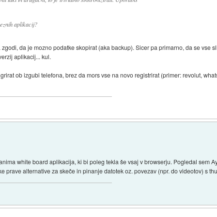
eznih aplikacij?
zgodi, da je mozno podatke skopirat (aka backup). Sicer pa primarno, da se vse s
zij aplikacij... kul.
igrirat ob izgubi telefona, brez da mors vse na novo registrirat (primer: revolut, what
zanima white board aplikacija, ki bi poleg tekla še vsaj v browserju. Pogledal sem A
prave alternative za skeče in pinanje datotek oz. povezav (npr. do videotov) s th