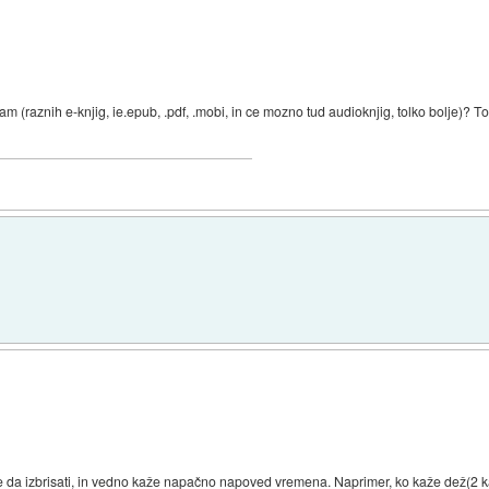
m (raznih e-knjig, ie.epub, .pdf, .mobi, in ce mozno tud audioknjig, tolko bolje)? T
ne da izbrisati, in vedno kaže napačno napoved vremena. Naprimer, ko kaže dež(2 kap