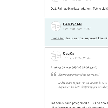
Dež. Fajn aplikacija z radarjem. Točno vidiš
PARTyZAN
::
24. mar 2024, 10:59
Izvoli čtivo
. Jaz bi se držal napovedi lokaln
CaqKa
::
10. apr 2024, 23:44
Presky
je
24. mar 2024 ob 09:56
izjavil
:
Katero app priporočate za vreme?
Sedaj imam to privzeto od xiaomi, ki se j
Naprimer, ko kaže dež(2 kapljici na slikci)
Jaz sem si skup potegnil od ARSO na eno sv
https://www.novicenapredka.si/vrememb/