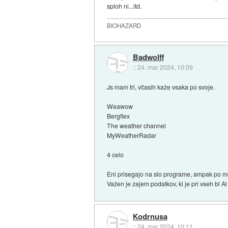
sploh ni...itd.
BIOHAZARD
Badwolff
::
24. mar 2024, 10:09
Js mam tri, včasih kaže vsaka po svoje.
Weawow
Bergflex
The weather channel
MyWeatherRadar
4 celo
Eni prisegajo na slo programe, ampak po moj
Važen je zajem podatkov, ki je pri vseh bl Al 
Kodrnusa
::
24. mar 2024, 10:11