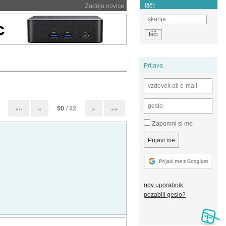
Išči:
Zadnje novice
Prijava
50
/ 52
««
«
»
»»
Zapomni si me
nov uporabnik
pozabili geslo?