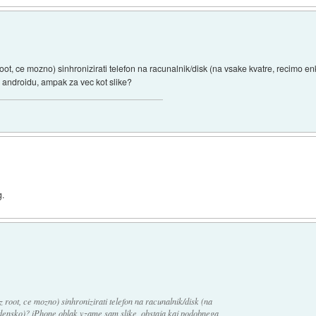
root, ce mozno) sinhronizirati telefon na racunalnik/disk (na vsake kvatre, recimo 
 androidu, ampak za vec kot slike?
g.
z root, ce mozno) sinhronizirati telefon na racunalnik/disk (na
densko)? iPhone oblak vzame sam slike, obstaja kaj podobnega