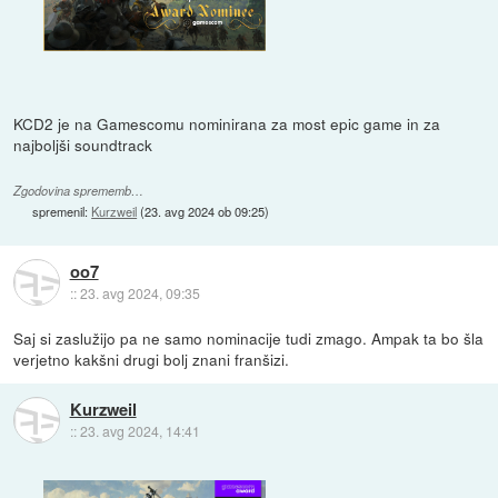
KCD2 je na Gamescomu nominirana za most epic game in za
najboljši soundtrack
Zgodovina sprememb…
spremenil:
Kurzweil
(
23. avg 2024 ob 09:25
)
oo7
::
23. avg 2024, 09:35
Saj si zaslužijo pa ne samo nominacije tudi zmago. Ampak ta bo šla
verjetno kakšni drugi bolj znani franšizi.
Kurzweil
::
23. avg 2024, 14:41