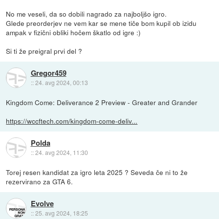
No me veseli, da so dobili nagrado za najboljšo igro.
Glede preorderjev ne vem kar se mene tiče bom kupil ob izidu
ampak v fizični obliki hočem škatlo od igre :)
Si ti že preigral prvi del ?
Gregor459
::
24. avg 2024, 00:13
Kingdom Come: Deliverance 2 Preview - Greater and Grander
https://wccftech.com/kingdom-come-deliv...
Polda
::
24. avg 2024, 11:30
Torej resen kandidat za igro leta 2025 ? Seveda če ni to že
rezervirano za GTA 6.
Evolve
::
25. avg 2024, 18:25