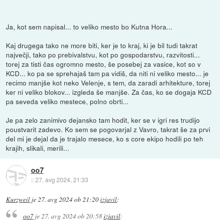
Ja, kot sem napisal... to veliko mesto bo Kutna Hora...
Kaj drugega tako ne more biti, ker je to kraj, ki je bil tudi takrat
največji, tako po prebivalstvu, kot po gospodarstvu, razvitosti...
torej za tisti čas ogromno mesto, še posebej za vasice, kot so v
KCD... ko pa se sprehajaš tam pa vidiš, da niti ni veliko mesto... je
recimo manjše kot neko Velenje, s tem, da zaradi arhitekture, torej
ker ni veliko blokov... izgleda še manjše. Za čas, ko se dogaja KCD
pa seveda veliko mestece, polno obrti...
Je pa zelo zanimivo dejansko tam hodit, ker se v igri res trudijo
poustvarit zadevo. Ko sem se pogovarjal z Vavro, takrat še za prvi
del mi je dejal da je trajalo mesece, ko s core ekipo hodili po teh
krajih, slikali, merili...
oo7
::
27. avg 2024, 21:33
Kurzweil
je
27. avg 2024 ob 21:20
izjavil
:
oo7
je
27. avg 2024 ob 20:58
izjavil
: