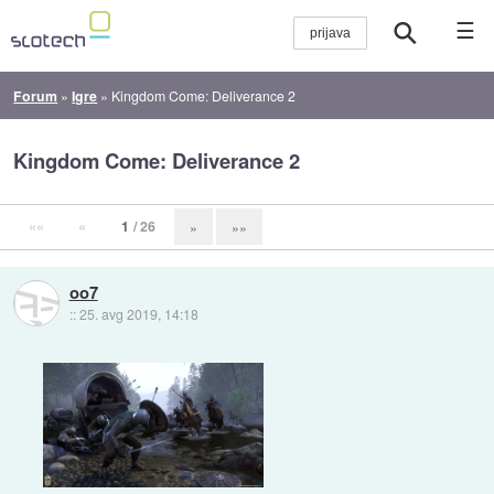
☰
Forum
»
Igre
»
Kingdom Come: Deliverance 2
Kingdom Come: Deliverance 2
««
«
1
/ 26
»
»»
oo7
::
25. avg 2019, 14:18