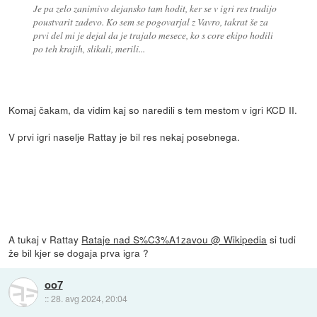
Je pa zelo zanimivo dejansko tam hodit, ker se v igri res trudijo
poustvarit zadevo. Ko sem se pogovarjal z Vavro, takrat še za
prvi del mi je dejal da je trajalo mesece, ko s core ekipo hodili
po teh krajih, slikali, merili...
Komaj čakam, da vidim kaj so naredili s tem mestom v igri KCD II.
V prvi igri naselje Rattay je bil res nekaj posebnega.
A tukaj v Rattay
Rataje nad S%C3%A1zavou @ Wikipedia
si tudi
že bil kjer se dogaja prva igra ?
oo7
::
28. avg 2024, 20:04