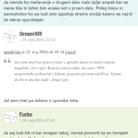
Ja menda bo mečevanje v drugem delu malo lažje ampak kar se
mene tiče bi lahko bilo enako kot v prvem delu. Poleg lokov in
samostrelov bo pa tudi zelo zgodnje strelno orožje katero se naj bi
že takrat uporabljalo.
Gregor459
::
25. avg 2024, 23:12
sparklyslo
je
25. avg 2024 ob 18:34
izjavil
:
Jaz sem imel kar precej težav z uprabo meča in mečevanjem
nasploh v prvi igri. Končal sem jo tako, da sem v 99%
nasprotnike pokončal z lokom, pogosto povsem od blizu. Upam,
da bo to možno tudi v drugi igri.
Jst sem imel pa težavo z uporabo loka.
Furbo
::
26. avg 2024, 07:41
Ja saj tudi lok ni kar snajper takoj, moraš pomoriti za en komplet