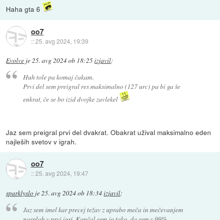
Haha gta 6
oo7
::
25. avg 2024, 19:39
Evolve
je
25. avg 2024 ob 18:25
izjavil
:
Huh tole pa komaj čakam.
Prvi del sem preigral res maksimalno (127 urc) pa bi ga še
enkrat, če se bo izid dvojke zavlekel
Jaz sem preigral prvi del dvakrat. Obakrat užival maksimalno eden
najleših svetov v igrah.
oo7
::
25. avg 2024, 19:47
sparklyslo
je
25. avg 2024 ob 18:34
izjavil
:
Jaz sem imel kar precej težav z uprabo meča in mečevanjem
nasploh v prvi igri. Končal sem jo tako, da sem v 99%