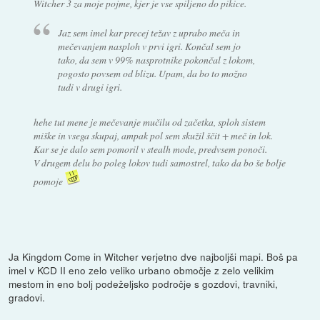
Witcher 3 za moje pojme, kjer je vse spiljeno do pikice.
Jaz sem imel kar precej težav z uprabo meča in
mečevanjem nasploh v prvi igri. Končal sem jo
tako, da sem v 99% nasprotnike pokončal z lokom,
pogosto povsem od blizu. Upam, da bo to možno
tudi v drugi igri.
hehe tut mene je mečevanje mučilu od začetka, sploh sistem
miške in vsega skupaj, ampak pol sem skužil ščit + meč in lok.
Kar se je dalo sem pomoril v stealh mode, predvsem ponoči.
V drugem delu bo poleg lokov tudi samostrel, tako da bo še bolje
pomoje
Ja Kingdom Come in Witcher verjetno dve najboljši mapi. Boš pa
imel v KCD II eno zelo veliko urbano območje z zelo velikim
mestom in eno bolj podeželjsko področje s gozdovi, travniki,
gradovi.