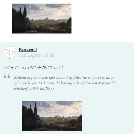
Kurzweil
::
27. avg 2024, 21:20
oo7
je
27. avg 2024 ob 20:58
izjavil
:
Kuttenberg bo mesto kjer se bo dogajalo. Vavra je rekel, da je
zelo veliko mesto. Upam, da bo vsaj tako dobro kot Novigrad v
witcherju ali še boljše :)