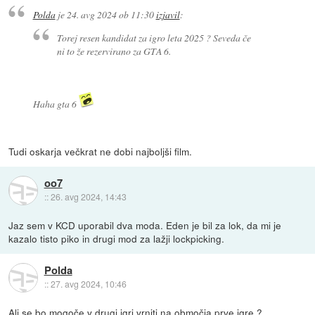
Polda
je
24. avg 2024 ob 11:30
izjavil
:
Torej resen kandidat za igro leta 2025 ? Seveda če
ni to že rezervirano za GTA 6.
Haha gta 6
Tudi oskarja večkrat ne dobi najboljši film.
oo7
::
26. avg 2024, 14:43
Jaz sem v KCD uporabil dva moda. Eden je bil za lok, da mi je
kazalo tisto piko in drugi mod za lažji lockpicking.
Polda
::
27. avg 2024, 10:46
Ali se bo mogoče v drugi igri vrniti na območja prve igre ?