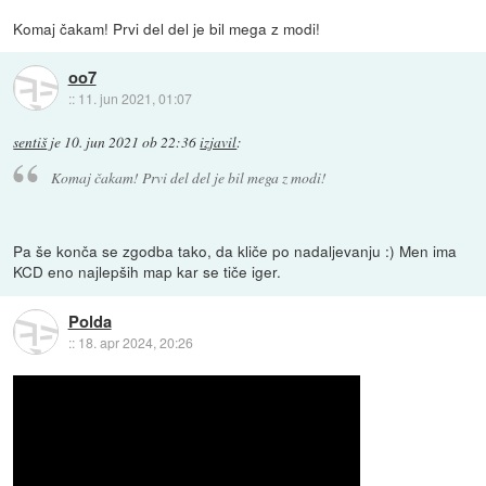
Komaj čakam! Prvi del del je bil mega z modi!
oo7
::
11. jun 2021, 01:07
sentiš
je
10. jun 2021 ob 22:36
izjavil
:
Komaj čakam! Prvi del del je bil mega z modi!
Pa še konča se zgodba tako, da kliče po nadaljevanju :) Men ima
KCD eno najlepših map kar se tiče iger.
Polda
::
18. apr 2024, 20:26