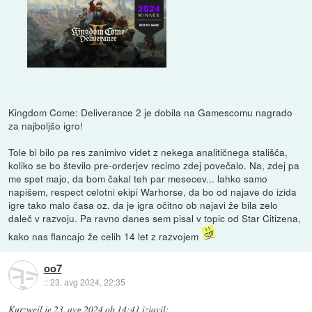
Kingdom Come: Deliverance 2 je dobila na Gamescomu nagrado
za najboljšo igro!
Tole bi bilo pa res zanimivo videt z nekega analitičnega stališča,
koliko se bo število pre-orderjev recimo zdej povečalo. Na, zdej pa
me spet majo, da bom čakal teh par mesecev... lahko samo
napišem, respect celotni ekipi Warhorse, da bo od najave do izida
igre tako malo časa oz. da je igra očitno ob najavi že bila zelo
daleč v razvoju. Pa ravno danes sem pisal v topic od Star Citizena,
kako nas flancajo že celih 14 let z razvojem
oo7
::
23. avg 2024, 22:35
Kurzweil
je
23. avg 2024 ob 14:41
izjavil
: