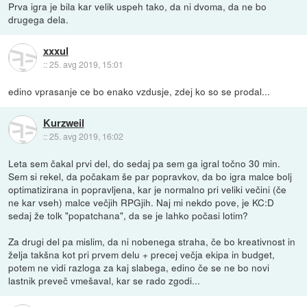
Prva igra je bila kar velik uspeh tako, da ni dvoma, da ne bo
drugega dela.
xxxul
::
25. avg 2019, 15:01
edino vprasanje ce bo enako vzdusje, zdej ko so se prodal...
Kurzweil
::
25. avg 2019, 16:02
Leta sem čakal prvi del, do sedaj pa sem ga igral točno 30 min.
Sem si rekel, da počakam še par popravkov, da bo igra malce bolj
optimatizirana in popravljena, kar je normalno pri veliki večini (če
ne kar vseh) malce večjih RPGjih. Naj mi nekdo pove, je KC:D
sedaj že tolk "popatchana", da se je lahko počasi lotim?
Za drugi del pa mislim, da ni nobenega straha, če bo kreativnost in
želja takšna kot pri prvem delu + precej večja ekipa in budget,
potem ne vidi razloga za kaj slabega, edino če se ne bo novi
lastnik preveč vmešaval, kar se rado zgodi...