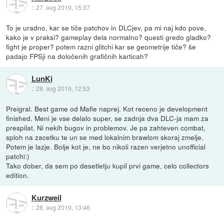
::
27. avg 2019, 15:37
To je uradno, kar se tiče patchov in DLCjev, pa mi naj kdo pove,
kako je v praksi? gameplay dela normalno? questi gredo gladko?
fight je proper? potem razni glitchi kar se geometrije tiče? še
padajo FPSji na določenih grafičnih karticah?
LunKi
::
28. avg 2019, 12:53
Preigral. Best game od Mafie naprej. Kot receno je development
finished. Meni je vse delalo super, se zadnja dva DLC-ja mam za
prespilat. Ni nekih bugov in problemov. Je pa zahteven combat,
sploh na zacetku te un se med lokalnim brawlom skoraj zmelje.
Potem je lazje. Bolje kot je, ne bo nikoli razen verjetno unofficial
patchi:)
Tako dober, da sem po desetletju kupil prvi game, celo collectors
edition.
Kurzweil
::
28. avg 2019, 13:46