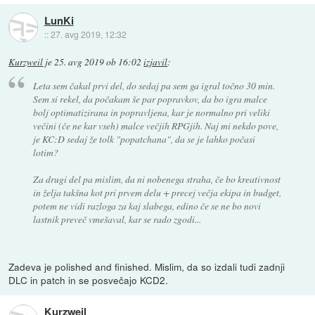
LunKi
::
27. avg 2019, 12:32
Kurzweil
je
25. avg 2019 ob 16:02
izjavil
:
Leta sem čakal prvi del, do sedaj pa sem ga igral točno 30 min.
Sem si rekel, da počakam še par popravkov, da bo igra malce
bolj optimatizirana in popravljena, kar je normalno pri veliki
večini (če ne kar vseh) malce večjih RPGjih. Naj mi nekdo pove,
je KC:D sedaj že tolk "popatchana", da se je lahko počasi
lotim?
Za drugi del pa mislim, da ni nobenega straha, če bo kreativnost
in želja takšna kot pri prvem delu + precej večja ekipa in budget,
potem ne vidi razloga za kaj slabega, edino če se ne bo novi
lastnik preveč vmešaval, kar se rado zgodi...
Zadeva je polished and finished. Mislim, da so izdali tudi zadnji
DLC in patch in se posvečajo KCD2.
Kurzweil