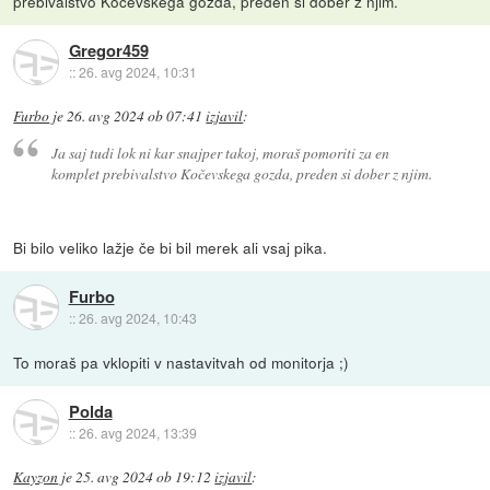
prebivalstvo Kočevskega gozda, preden si dober z njim.
Gregor459
::
26. avg 2024, 10:31
Furbo
je
26. avg 2024 ob 07:41
izjavil
:
Ja saj tudi lok ni kar snajper takoj, moraš pomoriti za en
komplet prebivalstvo Kočevskega gozda, preden si dober z njim.
Bi bilo veliko lažje če bi bil merek ali vsaj pika.
Furbo
::
26. avg 2024, 10:43
To moraš pa vklopiti v nastavitvah od monitorja ;)
Polda
::
26. avg 2024, 13:39
Kayzon
je
25. avg 2024 ob 19:12
izjavil
: