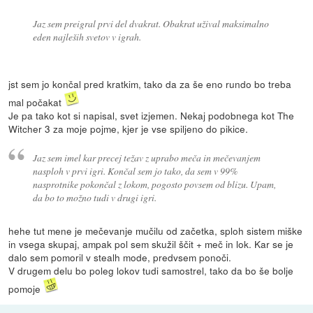
Jaz sem preigral prvi del dvakrat. Obakrat užival maksimalno
eden najleših svetov v igrah.
jst sem jo končal pred kratkim, tako da za še eno rundo bo treba
mal počakat
Je pa tako kot si napisal, svet izjemen. Nekaj podobnega kot The
Witcher 3 za moje pojme, kjer je vse spiljeno do pikice.
Jaz sem imel kar precej težav z uprabo meča in mečevanjem
nasploh v prvi igri. Končal sem jo tako, da sem v 99%
nasprotnike pokončal z lokom, pogosto povsem od blizu. Upam,
da bo to možno tudi v drugi igri.
hehe tut mene je mečevanje mučilu od začetka, sploh sistem miške
in vsega skupaj, ampak pol sem skužil ščit + meč in lok. Kar se je
dalo sem pomoril v stealh mode, predvsem ponoči.
V drugem delu bo poleg lokov tudi samostrel, tako da bo še bolje
pomoje