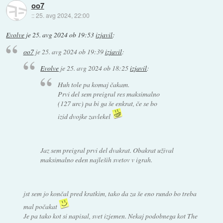
oo7
::
25. avg 2024, 22:00
Evolve
je
25. avg 2024 ob 19:53
izjavil
:
oo7
je
25. avg 2024 ob 19:39
izjavil
:
Evolve
je
25. avg 2024 ob 18:25
izjavil
:
Huh tole pa komaj čakam.
Prvi del sem preigral res maksimalno
(127 urc) pa bi ga še enkrat, če se bo
izid dvojke zavlekel
Jaz sem preigral prvi del dvakrat. Obakrat užival
maksimalno eden najleših svetov v igrah.
jst sem jo končal pred kratkim, tako da za še eno rundo bo treba
mal počakat
Je pa tako kot si napisal, svet izjemen. Nekaj podobnega kot The