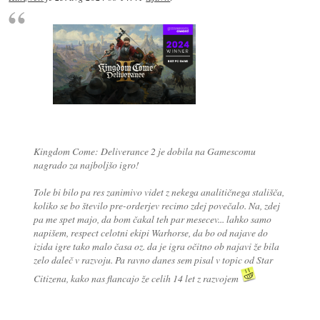
Kingdom Come: Deliverance 2 je dobila na Gamescomu
nagrado za najboljšo igro!
Tole bi bilo pa res zanimivo videt z nekega analitičnega stališča,
koliko se bo število pre-orderjev recimo zdej povečalo. Na, zdej
pa me spet majo, da bom čakal teh par mesecev... lahko samo
napišem, respect celotni ekipi Warhorse, da bo od najave do
izida igre tako malo časa oz. da je igra očitno ob najavi že bila
zelo daleč v razvoju. Pa ravno danes sem pisal v topic od Star
Citizena, kako nas flancajo že celih 14 let z razvojem