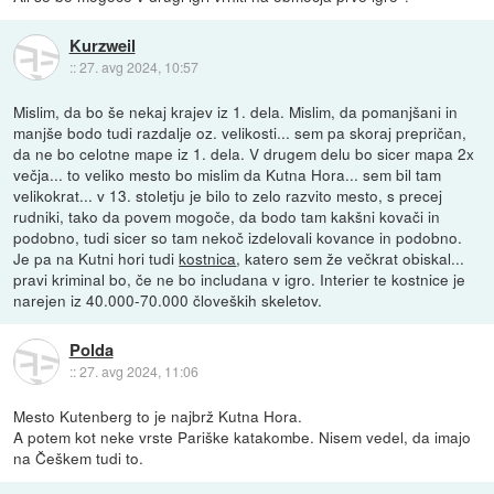
Kurzweil
::
27. avg 2024, 10:57
Mislim, da bo še nekaj krajev iz 1. dela. Mislim, da pomanjšani in
manjše bodo tudi razdalje oz. velikosti... sem pa skoraj prepričan,
da ne bo celotne mape iz 1. dela. V drugem delu bo sicer mapa 2x
večja... to veliko mesto bo mislim da Kutna Hora... sem bil tam
velikokrat... v 13. stoletju je bilo to zelo razvito mesto, s precej
rudniki, tako da povem mogoče, da bodo tam kakšni kovači in
podobno, tudi sicer so tam nekoč izdelovali kovance in podobno.
Je pa na Kutni hori tudi
kostnica
, katero sem že večkrat obiskal...
pravi kriminal bo, če ne bo includana v igro. Interier te kostnice je
narejen iz 40.000-70.000 človeških skeletov.
Polda
::
27. avg 2024, 11:06
Mesto Kutenberg to je najbrž Kutna Hora.
A potem kot neke vrste Pariške katakombe. Nisem vedel, da imajo
na Češkem tudi to.