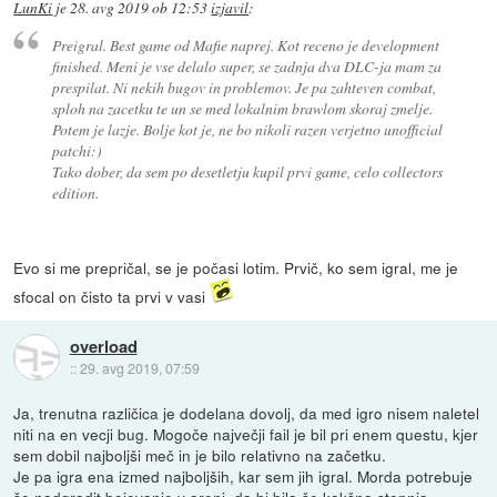
LunKi
je
28. avg 2019 ob 12:53
izjavil
:
Preigral. Best game od Mafie naprej. Kot receno je development
finished. Meni je vse delalo super, se zadnja dva DLC-ja mam za
prespilat. Ni nekih bugov in problemov. Je pa zahteven combat,
sploh na zacetku te un se med lokalnim brawlom skoraj zmelje.
Potem je lazje. Bolje kot je, ne bo nikoli razen verjetno unofficial
patchi:)
Tako dober, da sem po desetletju kupil prvi game, celo collectors
edition.
Evo si me prepričal, se je počasi lotim. Prvič, ko sem igral, me je
sfocal on čisto ta prvi v vasi
overload
::
29. avg 2019, 07:59
Ja, trenutna različica je dodelana dovolj, da med igro nisem naletel
niti na en vecji bug. Mogoče največji fail je bil pri enem questu, kjer
sem dobil najboljši meč in je bilo relativno na začetku.
Je pa igra ena izmed najboljših, kar sem jih igral. Morda potrebuje
še nadgradit bojevanje v areni, da bi bila še kakšna stopnja