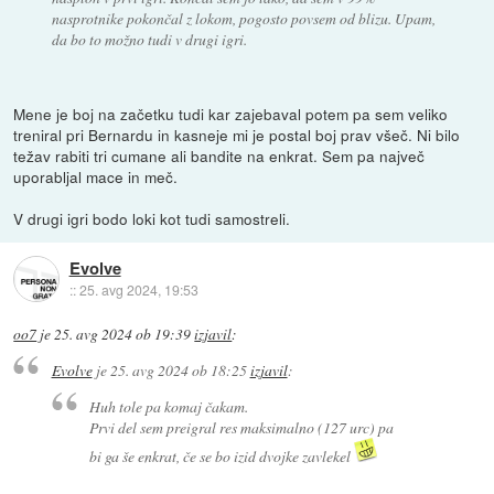
nasprotnike pokončal z lokom, pogosto povsem od blizu. Upam,
da bo to možno tudi v drugi igri.
Mene je boj na začetku tudi kar zajebaval potem pa sem veliko
treniral pri Bernardu in kasneje mi je postal boj prav všeč. Ni bilo
težav rabiti tri cumane ali bandite na enkrat. Sem pa največ
uporabljal mace in meč.
V drugi igri bodo loki kot tudi samostreli.
Evolve
::
25. avg 2024, 19:53
oo7
je
25. avg 2024 ob 19:39
izjavil
:
Evolve
je
25. avg 2024 ob 18:25
izjavil
:
Huh tole pa komaj čakam.
Prvi del sem preigral res maksimalno (127 urc) pa
bi ga še enkrat, če se bo izid dvojke zavlekel