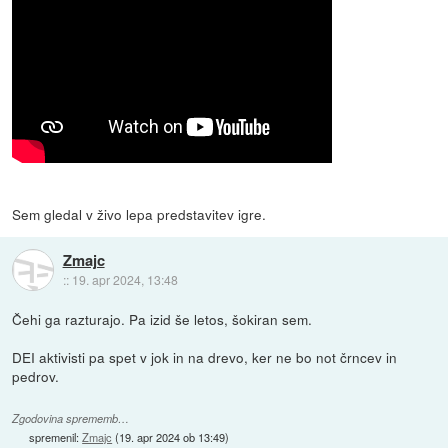
Sem gledal v živo lepa predstavitev igre.
Zmajc
::
19. apr 2024, 13:48
Čehi ga razturajo. Pa izid še letos, šokiran sem.
DEI aktivisti pa spet v jok in na drevo, ker ne bo not črncev in
pedrov.
Zgodovina sprememb…
spremenil:
Zmajc
(
19. apr 2024 ob 13:49
)