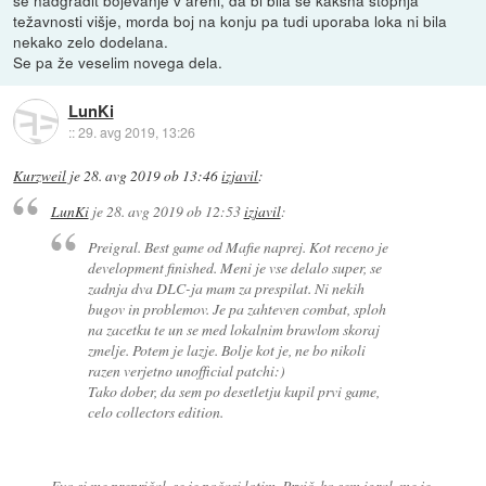
težavnosti višje, morda boj na konju pa tudi uporaba loka ni bila
nekako zelo dodelana.
Se pa že veselim novega dela.
LunKi
::
29. avg 2019, 13:26
Kurzweil
je
28. avg 2019 ob 13:46
izjavil
:
LunKi
je
28. avg 2019 ob 12:53
izjavil
:
Preigral. Best game od Mafie naprej. Kot receno je
development finished. Meni je vse delalo super, se
zadnja dva DLC-ja mam za prespilat. Ni nekih
bugov in problemov. Je pa zahteven combat, sploh
na zacetku te un se med lokalnim brawlom skoraj
zmelje. Potem je lazje. Bolje kot je, ne bo nikoli
razen verjetno unofficial patchi:)
Tako dober, da sem po desetletju kupil prvi game,
celo collectors edition.
Evo si me prepričal, se je počasi lotim. Prvič, ko sem igral, me je