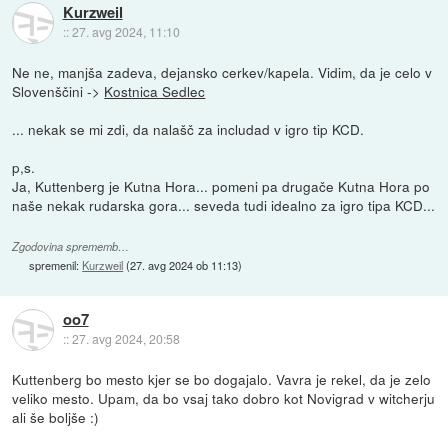
Kurzweil
::
27. avg 2024, 11:10
Ne ne, manjša zadeva, dejansko cerkev/kapela. Vidim, da je celo v
Slovenščini ->
Kostnica Sedlec
... nekak se mi zdi, da nalašč za includad v igro tip KCD.
p,s.
Ja, Kuttenberg je Kutna Hora... pomeni pa drugače Kutna Hora po
naše nekak rudarska gora... seveda tudi idealno za igro tipa KCD...
Zgodovina sprememb…
spremenil:
Kurzweil
(
27. avg 2024 ob 11:13
)
oo7
::
27. avg 2024, 20:58
Kuttenberg bo mesto kjer se bo dogajalo. Vavra je rekel, da je zelo
veliko mesto. Upam, da bo vsaj tako dobro kot Novigrad v witcherju
ali še boljše :)