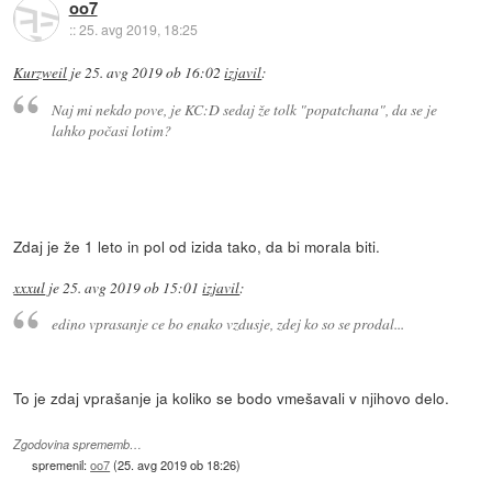
oo7
::
25. avg 2019, 18:25
Kurzweil
je
25. avg 2019 ob 16:02
izjavil
:
Naj mi nekdo pove, je KC:D sedaj že tolk "popatchana", da se je
lahko počasi lotim?
Zdaj je že 1 leto in pol od izida tako, da bi morala biti.
xxxul
je
25. avg 2019 ob 15:01
izjavil
:
edino vprasanje ce bo enako vzdusje, zdej ko so se prodal...
To je zdaj vprašanje ja koliko se bodo vmešavali v njihovo delo.
Zgodovina sprememb…
spremenil:
oo7
(
25. avg 2019 ob 18:26
)