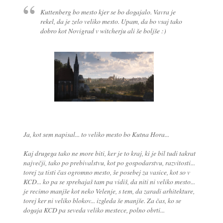
Kuttenberg bo mesto kjer se bo dogajalo. Vavra je
rekel, da je zelo veliko mesto. Upam, da bo vsaj tako
dobro kot Novigrad v witcherju ali še boljše :)
Ja, kot sem napisal... to veliko mesto bo Kutna Hora...
Kaj drugega tako ne more biti, ker je to kraj, ki je bil tudi takrat
največji, tako po prebivalstvu, kot po gospodarstvu, razvitosti...
torej za tisti čas ogromno mesto, še posebej za vasice, kot so v
KCD... ko pa se sprehajaš tam pa vidiš, da niti ni veliko mesto...
je recimo manjše kot neko Velenje, s tem, da zaradi arhitekture,
torej ker ni veliko blokov... izgleda še manjše. Za čas, ko se
dogaja KCD pa seveda veliko mestece, polno obrti...