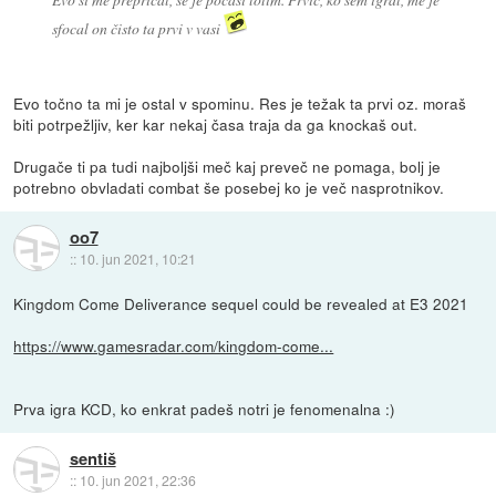
sfocal on čisto ta prvi v vasi
Evo točno ta mi je ostal v spominu. Res je težak ta prvi oz. moraš
biti potrpežljiv, ker kar nekaj časa traja da ga knockaš out.
Drugače ti pa tudi najboljši meč kaj preveč ne pomaga, bolj je
potrebno obvladati combat še posebej ko je več nasprotnikov.
oo7
::
10. jun 2021, 10:21
Kingdom Come Deliverance sequel could be revealed at E3 2021
https://www.gamesradar.com/kingdom-come...
Prva igra KCD, ko enkrat padeš notri je fenomenalna :)
sentiš
::
10. jun 2021, 22:36