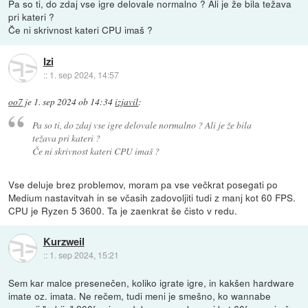
Pa so ti, do zdaj vse igre delovale normalno ? Ali je že bila težava
pri kateri ?
Če ni skrivnost kateri CPU imaš ?
Izi
::
1. sep 2024, 14:57
oo7
je
1. sep 2024 ob 14:34
izjavil
:
Pa so ti, do zdaj vse igre delovale normalno ? Ali je že bila
težava pri kateri ?
Če ni skrivnost kateri CPU imaš ?
Vse deluje brez problemov, moram pa vse večkrat posegati po
Medium nastavitvah in se včasih zadovoljiti tudi z manj kot 60 FPS.
CPU je Ryzen 5 3600. Ta je zaenkrat še čisto v redu.
Kurzweil
::
1. sep 2024, 15:21
Sem kar malce presenečen, koliko igrate igre, in kakšen hardware
imate oz. imata. Ne rečem, tudi meni je smešno, ko wannabe