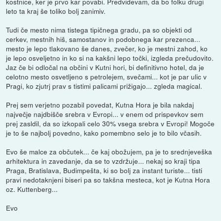
kostnice, ker je prvo kar povabi. Predvidevam, da bo folku drugi
leto ta kraj še toliko bolj zanimiv.
Tudi če mesto nima tistega tipičnega gradu, pa so objekti od
cerkev, mestnih hiš, samostanov in podobnega kar prezenca...
mesto je lepo tlakovano še danes, zvečer, ko je mestni zahod, ko
je lepo osveljetno in ko si na kakšni lepo točki, izgleda prečudovito.
Jaz če bi odločal na občini v Kutni hori, bi definitivno hotel, da je
celotno mesto osvetljeno s petrolejem, svečami... kot je par ulic v
Pragi, ko zjutrj prav s tistimi palicami prižigajo... zgleda magical.
Prej sem verjetno pozabil povedat, Kutna Hora je bila nakdaj
največje najdbišče srebra v Evropi... v enem od prispevkov sem
prej zasldil, da so izkopali celo 30% vsega srebra v Evropi! Mogoče
je to še najbolj povedno, kako pomembno selo je to bilo včasih.
Evo še malce za občutek... če kaj obožujem, pa je to srednjeveška
arhitektura in zavedanje, da se to vzdržuje... nekaj so kraji tipa
Praga, Bratislava, Budimpešta, ki so bolj za instant turiste... tisti
pravi nedotaknjeni biseri pa so takšna mesteca, kot je Kutna Hora
oz. Kuttenberg...
Evo