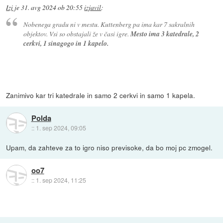
Izi
je
31. avg 2024 ob 20:55
izjavil
:
Nobenega gradu ni v mestu. Kuttenberg pa ima kar 7 sakralnih
objektov. Vsi so obstajali že v časi igre.
Mesto ima 3 katedrale, 2
cerkvi, 1 sinagogo in 1 kapelo.
Zanimivo kar tri katedrale in samo 2 cerkvi in samo 1 kapela.
Polda
::
1. sep 2024, 09:05
Upam, da zahteve za to igro niso previsoke, da bo moj pc zmogel.
oo7
::
1. sep 2024, 11:25