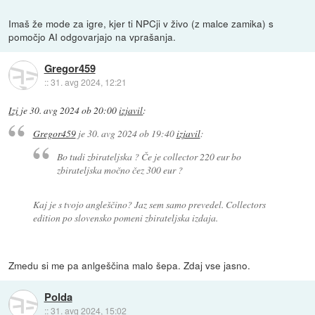
Imaš že mode za igre, kjer ti NPCji v živo (z malce zamika) s
pomočjo AI odgovarjajo na vprašanja.
Gregor459
::
31. avg 2024, 12:21
Izi
je
30. avg 2024 ob 20:00
izjavil
:
Gregor459
je
30. avg 2024 ob 19:40
izjavil
:
Bo tudi zbirateljska ? Če je collector 220 eur bo
zbirateljska močno čez 300 eur ?
Kaj je s tvojo angleščino? Jaz sem samo prevedel. Collectors
edition po slovensko pomeni zbirateljska izdaja.
Zmedu si me pa anlgeščina malo šepa. Zdaj vse jasno.
Polda
::
31. avg 2024, 15:02