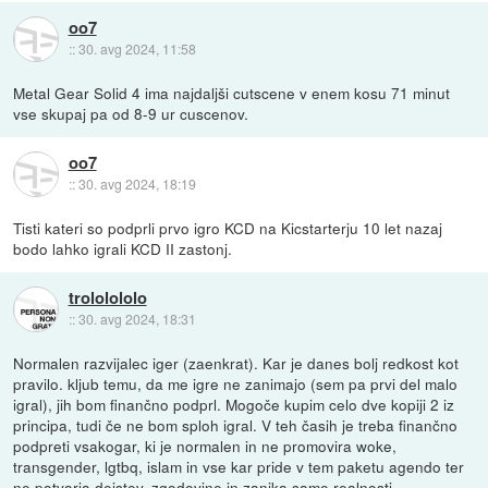
oo7
::
30. avg 2024, 11:58
Metal Gear Solid 4 ima najdaljši cutscene v enem kosu 71 minut
vse skupaj pa od 8-9 ur cuscenov.
oo7
::
30. avg 2024, 18:19
Tisti kateri so podprli prvo igro KCD na Kicstarterju 10 let nazaj
bodo lahko igrali KCD II zastonj.
trololololo
::
30. avg 2024, 18:31
Normalen razvijalec iger (zaenkrat). Kar je danes bolj redkost kot
pravilo. kljub temu, da me igre ne zanimajo (sem pa prvi del malo
igral), jih bom finančno podprl. Mogoče kupim celo dve kopiji 2 iz
principa, tudi če ne bom sploh igral. V teh časih je treba finančno
podpreti vsakogar, ki je normalen in ne promovira woke,
transgender, lgtbq, islam in vse kar pride v tem paketu agendo ter
ne potvarja dejstev, zgodovine in zanika same realnosti.