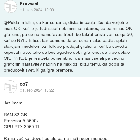
Kurzweil
::
1. sep 2024, 12:00
@Polda, mislim, da kar se rama, diska in cpuja tiče, da verjetno
imaš OK, ker to je tudi sicer nek minimum danes, če pa nimaš OK
grafične, pa če ne nameravaš trošit, bo takrat prišla ven serija 50,
kar se NVIDIE tiče, kar pomeni, da bo cena malce padla, sploh
starejšim modelom oz. folk bo prodajal grafične, ker bo seveda
kupoval nove, tako da boš ugodno dobil grafično, da ti bo delalo
OK. Pri KCD je res zelo pomembno, da imaš vse ali pa večino
grafičnih nastavitev naxitih na max oz. blizu temu, da dobiš ta
prečudovit svet, ki ga igra premore.
oo7
::
1. sep 2024, 13:22
Jaz imam
RAM 32 GB
Procesor 5 5600x
GPU RTX 3060 TI
Rama več kot dovolj ostalo pa na meji recommended.