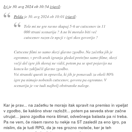
Izi
je
30. avg 2024 ob 10:54
izjavil
:
Polda
je
30. avg 2024 ob 10:01
izjavil
:
Tole mi ne gre ravno skupaj 5-6 ur cutscenov in 11
000 strani scenarija ? A ne bi moralo biti več
cutscenov razen če npcji v igri skos govorijo ?
Cutscene filmi so samo skozi glavno zgodbo. Na začetku jih je
ogromno, v prvih urah igranja gledaš pretežno samo filme, skozi
večji del igre jih skoraj ne vidiš, potem pa se spet pojavijo na
koncu ko zaključiš glavno zgodbo.
Vsi stranski questi in opravila, ki jih je ponavadi za okoli 80%
igre pa nimajo nobenih cutscenov, govora pa ogromno. V
scenariju je vse tudi najbolj obstranske naloge.
Kar je prav... na začetku te morajo itak spravit na premiso in vpeljat
v zgodbo, še kakšno stvar razložit... potem pa seveda stvar začne
utrujat... jasno zgodba mora štimat, odvečnega balasta pa ni treba.
Pa ne vem, če nisem ravno tu nekje na ST zasledil za eno igro, pa
mislim, da je tudi RPG, da je res grozno moteče, ker je teh