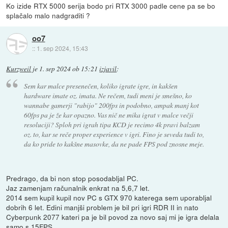
Ko izide RTX 5000 serija bodo pri RTX 3000 padle cene pa se bo
splačalo malo nadgraditi ?
oo7
::
1. sep 2024, 15:43
Kurzweil
je
1. sep 2024 ob 15:21
izjavil
:
Sem kar malce presenečen, koliko igrate igre, in kakšen
hardware imate oz. imata. Ne rečem, tudi meni je smešno, ko
wannabe gamerji "rabijo" 200fps in podobno, ampak manj kot
60fps pa je že kar opazno. Vas nič ne mika igrat v malce večji
resoluciji? Sploh pri igrah tipa KCD je recimo 4k pravi balzam
oz. to, kar se reče proper experience v igri. Fino je seveda tudi to,
da ko pride to kakšne masovke, da ne pade FPS pod znosne meje.
Predrago, da bi non stop posodabljal PC.
Jaz zamenjam računalnik enkrat na 5,6,7 let.
2014 sem kupil kupil nov PC s GTX 970 katerega sem uporabljal
dobrih 6 let. Edini manjši problem je bil pri igri RDR II in nato
Cyberpunk 2077 kateri pa je bil povod za novo saj mi je igra delala
samo s 15FPS.