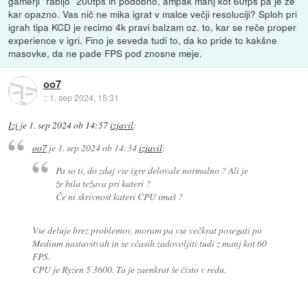
gamerji "rabijo" 200fps in podobno, ampak manj kot 60fps pa je že
kar opazno. Vas nič ne mika igrat v malce večji resoluciji? Sploh pri
igrah tipa KCD je recimo 4k pravi balzam oz. to, kar se reče proper
experience v igri. Fino je seveda tudi to, da ko pride to kakšne
masovke, da ne pade FPS pod znosne meje.
oo7
::
1. sep 2024, 15:31
Izi
je
1. sep 2024 ob 14:57
izjavil
:
oo7
je
1. sep 2024 ob 14:34
izjavil
:
Pa so ti, do zdaj vse igre delovale normalno ? Ali je
že bila težava pri kateri ?
Če ni skrivnost kateri CPU imaš ?
Vse deluje brez problemov, moram pa vse večkrat posegati po
Medium nastavitvah in se včasih zadovoljiti tudi z manj kot 60
FPS.
CPU je Ryzen 5 3600. Ta je zaenkrat še čisto v redu.