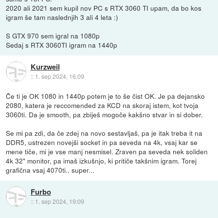
2020 ali 2021 sem kupil nov PC s RTX 3060 TI upam, da bo kos
igram še tam naslednjih 3 ali 4 leta :)
S GTX 970 sem igral na 1080p
Sedaj s RTX 3060TI igram na 1440p
Kurzweil
::
1. sep 2024, 16:09
Če ti je OK 1080 in 1440p potem je to še čist OK. Je pa dejansko
2080, katera je reccomended za KCD na skoraj istem, kot tvoja
3060ti. Da je smooth, pa zbiješ mogoče kakšno stvar in si dober.
Se mi pa zdi, da če zdej na novo sestavljaš, pa je itak treba it na
DDR5, ustrezen novejši socket in pa seveda na 4k, vsaj kar se
mene tiče, mi je vse manj nesmisel. Zraven pa seveda nek soliden
4k 32" monitor, pa imaš izkušnjo, ki pritiče takšnim igram. Torej
grafična vsaj 4070ti.. super...
Furbo
::
1. sep 2024, 19:09