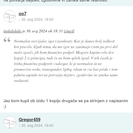
oo7
::
30. avg 2024, 18:50
trololololo
je
30. avg 2024 ob 18:31
izjavil
:
Normalen razvijalec iger (zaenkrat). Kar je danes bolj redkost
kot pravilo. kljub temu, da me igre ne zanimajo (sem pa prvi del
malo igral), jih bom finančno podprl. Mogoče kupim celo dve
kopiji 2 iz principa, tudi če ne bom sploh igral. V teh časih je
treba finančno podpreti vsakogar, ki je normalen in ne
promovira woke, transgender, lgtbq, islam in vse kar pride v tem
paketu agendo ter ne potvarja dejstev, zgodovine in zanika same
realnosti.
Jaz bom kupil ob izidu 1 kopijo drugače se pa strinjam z napisanim
;)
Gregor459
::
30. avg 2024, 19:40