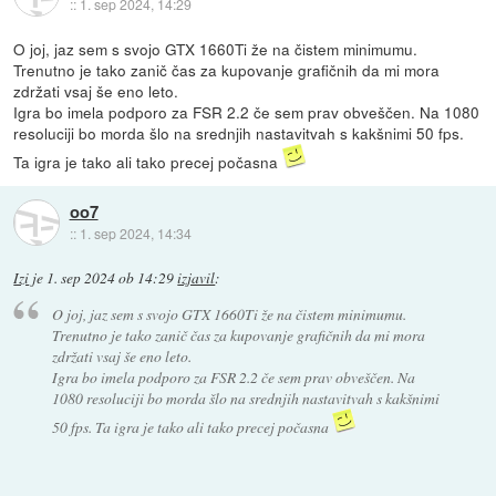
::
1. sep 2024, 14:29
O joj, jaz sem s svojo GTX 1660Ti že na čistem minimumu.
Trenutno je tako zanič čas za kupovanje grafičnih da mi mora
zdržati vsaj še eno leto.
Igra bo imela podporo za FSR 2.2 če sem prav obveščen. Na 1080
resoluciji bo morda šlo na srednjih nastavitvah s kakšnimi 50 fps.
Ta igra je tako ali tako precej počasna
oo7
::
1. sep 2024, 14:34
Izi
je
1. sep 2024 ob 14:29
izjavil
:
O joj, jaz sem s svojo GTX 1660Ti že na čistem minimumu.
Trenutno je tako zanič čas za kupovanje grafičnih da mi mora
zdržati vsaj še eno leto.
Igra bo imela podporo za FSR 2.2 če sem prav obveščen. Na
1080 resoluciji bo morda šlo na srednjih nastavitvah s kakšnimi
50 fps. Ta igra je tako ali tako precej počasna