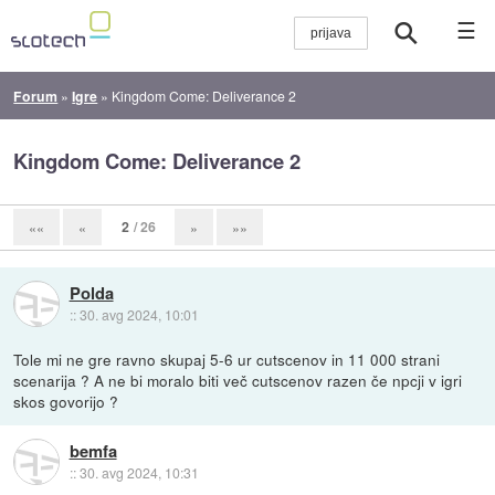
☰
Forum
»
Igre
»
Kingdom Come: Deliverance 2
Kingdom Come: Deliverance 2
2
/ 26
««
«
»
»»
Polda
::
30. avg 2024, 10:01
Tole mi ne gre ravno skupaj 5-6 ur cutscenov in 11 000 strani
scenarija ? A ne bi moralo biti več cutscenov razen če npcji v igri
skos govorijo ?
bemfa
::
30. avg 2024, 10:31