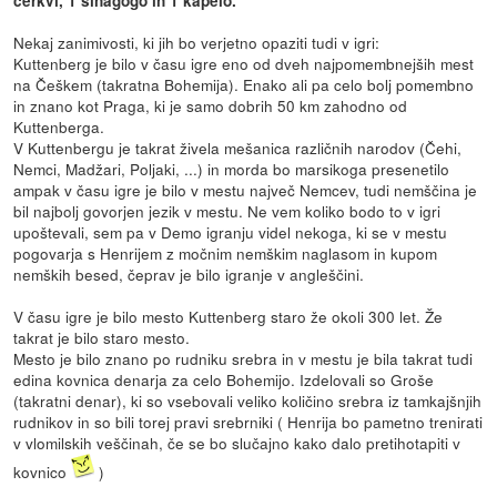
cerkvi, 1 sinagogo in 1 kapelo.
Nekaj zanimivosti, ki jih bo verjetno opaziti tudi v igri:
Kuttenberg je bilo v času igre eno od dveh najpomembnejših mest
na Češkem (takratna Bohemija). Enako ali pa celo bolj pomembno
in znano kot Praga, ki je samo dobrih 50 km zahodno od
Kuttenberga.
V Kuttenbergu je takrat živela mešanica različnih narodov (Čehi,
Nemci, Madžari, Poljaki, ...) in morda bo marsikoga presenetilo
ampak v času igre je bilo v mestu največ Nemcev, tudi nemščina je
bil najbolj govorjen jezik v mestu. Ne vem koliko bodo to v igri
upoštevali, sem pa v Demo igranju videl nekoga, ki se v mestu
pogovarja s Henrijem z močnim nemškim naglasom in kupom
nemških besed, čeprav je bilo igranje v angleščini.
V času igre je bilo mesto Kuttenberg staro že okoli 300 let. Že
takrat je bilo staro mesto.
Mesto je bilo znano po rudniku srebra in v mestu je bila takrat tudi
edina kovnica denarja za celo Bohemijo. Izdelovali so Groše
(takratni denar), ki so vsebovali veliko količino srebra iz tamkajšnjih
rudnikov in so bili torej pravi srebrniki ( Henrija bo pametno trenirati
v vlomilskih veščinah, če se bo slučajno kako dalo pretihotapiti v
kovnico
)