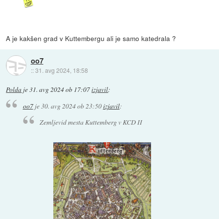
A je kakšen grad v Kuttembergu ali je samo katedrala ?
oo7
::
31. avg 2024, 18:58
Polda
je
31. avg 2024 ob 17:07
izjavil
:
oo7
je
30. avg 2024 ob 23:50
izjavil
:
Zemljevid mesta Kuttemberg v KCD II