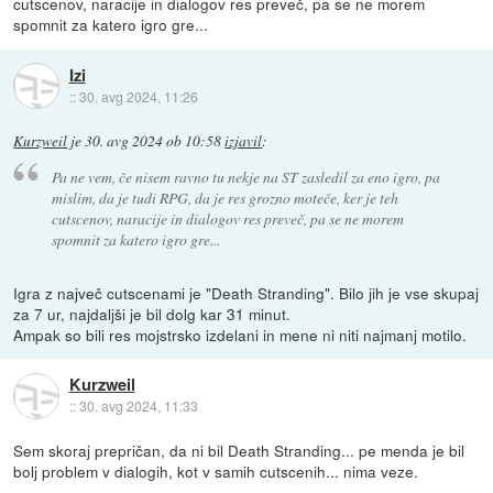
cutscenov, naracije in dialogov res preveč, pa se ne morem
spomnit za katero igro gre...
Izi
::
30. avg 2024, 11:26
Kurzweil
je
30. avg 2024 ob 10:58
izjavil
:
Pa ne vem, če nisem ravno tu nekje na ST zasledil za eno igro, pa
mislim, da je tudi RPG, da je res grozno moteče, ker je teh
cutscenov, naracije in dialogov res preveč, pa se ne morem
spomnit za katero igro gre...
Igra z največ cutscenami je "Death Stranding". Bilo jih je vse skupaj
za 7 ur, najdaljši je bil dolg kar 31 minut.
Ampak so bili res mojstrsko izdelani in mene ni niti najmanj motilo.
Kurzweil
::
30. avg 2024, 11:33
Sem skoraj prepričan, da ni bil Death Stranding... pe menda je bil
bolj problem v dialogih, kot v samih cutscenih... nima veze.