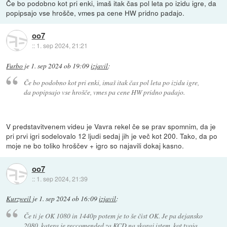
Če bo podobno kot pri enki, imaš itak čas pol leta po izidu igre, da
popipsajo vse hrošče, vmes pa cene HW pridno padajo.
oo7
::
1. sep 2024, 21:21
Furbo
je
1. sep 2024 ob 19:09
izjavil
:
Če bo podobno kot pri enki, imaš itak čas pol leta po izidu igre,
da popipsajo vse hrošče, vmes pa cene HW pridno padajo.
V predstavitvenem videu je Vavra rekel če se prav spomnim, da je
pri prvi igri sodelovalo 12 ljudi sedaj jih je več kot 200. Tako, da po
moje ne bo toliko hroščev + igro so najavili dokaj kasno.
oo7
::
1. sep 2024, 21:39
Kurzweil
je
1. sep 2024 ob 16:09
izjavil
:
Če ti je OK 1080 in 1440p potem je to še čist OK. Je pa dejansko
2080, katera je reccomended za KCD na skoraj istem, kot tvoja