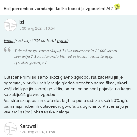
Bolj pomembno vprašanje: koliko besed je zgeneriral AI?
Izi
::
30. avg 2024, 10:54
Polda
je
30. avg 2024 ob 10:01
izjavil
:
Tole mi ne gre ravno skupaj 5-6 ur cutscenov in 11 000 strani
scenarija ? A ne bi moralo biti več cutscenov razen če npcji v
igri skos govorijo ?
Cutscene filmi so samo skozi glavno zgodbo. Na začetku jih je
ogromno, v prvih urah igranja gledaš pretežno samo filme, skozi
večji del igre jih skoraj ne vidiš, potem pa se spet pojavijo na koncu
ko zaključiš glavno zgodbo.
Vsi stranski questi in opravila, ki jih je ponavadi za okoli 80% igre
pa nimajo nobenih cutscenov, govora pa ogromno. V scenariju je
vse tudi najbolj obstranske naloge.
Kurzweil
::
30. avg 2024, 10:58