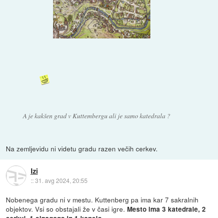
A je kakšen grad v Kuttembergu ali je samo katedrala ?
Na zemljevidu ni videtu gradu razen večih cerkev.
Izi
::
31. avg 2024, 20:55
Nobenega gradu ni v mestu. Kuttenberg pa ima kar 7 sakralnih
objektov. Vsi so obstajali že v časi igre.
Mesto ima 3 katedrale, 2