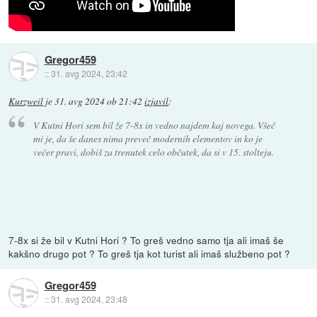
Gregor459
::
31. avg 2024, 23:42
Kurzweil
je
31. avg 2024 ob 21:42
izjavil
:
V Kutni Hori sem bil že 7-8x in vedno najdem kaj novega. Všeč
mi je, da še danes nima preveč modernih elementov in ko je
večer pravi, dobiš za trenutek celo občutek, da si v 15. stolteju.
7-8x si že bil v Kutni Hori ? To greš vedno samo tja ali imaš še
kakšno drugo pot ? To greš tja kot turist ali imaš službeno pot ?
Gregor459
::
31. avg 2024, 23:48