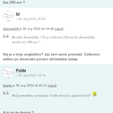
čez 300 eur ?
Izi
::
30. avg 2024, 20:00
Gregor459
je
30. avg 2024 ob 19:40
izjavil
:
Bo tudi zbirateljska ? Če je collector 220 eur bo zbirateljska
močno čez 300 eur ?
Kaj je s tvojo angleščino? Jaz sem samo prevedel. Collectors
edition po slovensko pomeni zbirateljska izdaja.
Polda
::
30. avg 2024, 23:18
bemfa
je
30. avg 2024 ob 10:31
izjavil
:
Bolj pomembno vprašanje: koliko besed je zgeneriral AI?
A to se že dogaja ?