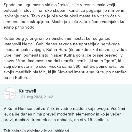
Spodaj na jugu mesta vidimo "reko", ki je v resnici malo večji
potoček in številni na roko skopani kanali za poganjanje mlinov in
izpiranje rude. Tako da je bila voda okoli mesta že v tistih časih
smrtonosno zastrupljena. Mesto je imelo zato ločene vodnjake kot
edino pitno vodo.
Kuttenberg je originalno nemško ime mesta, ker so ga tudi
ustanovili Nemci. Čehi danes seveda ne uporabljajo nemškega
imena ampak svojega, Kutná Hora (če bo kdo iskal na zemljevidu).
Obe imeni pomenita isto in sicer Kutna gora, če bi ime prevedli v
slovenščino. Ime mestu so dali nemški menihi, ki so to "goro", ki
stoji ob mestu in je sicer visoka samo 360 metrov, poimenovali po
svojih meniških plaščih, ki jih Slovenci imenujemo Kute, po nemško
pa so Kutten.
Kurzweil
::
31. avg 2024, 21:42
V Kutni Hori sem bil že 7-8x in vedno najdem kaj novega. Všeč mi
je, da še danes nima preveč modernih elementov in ko je večer
pravi, dobiš za trenutek celo občutek, da si v 15. stolteju.
Teh sakralin objektov je cel shitload...