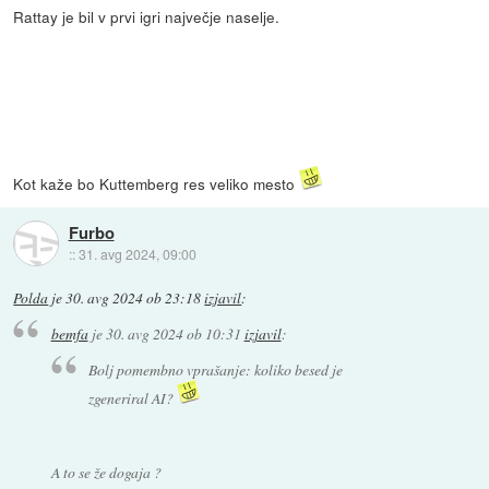
Rattay je bil v prvi igri največje naselje.
Kot kaže bo Kuttemberg res veliko mesto
Furbo
::
31. avg 2024, 09:00
Polda
je
30. avg 2024 ob 23:18
izjavil
:
bemfa
je
30. avg 2024 ob 10:31
izjavil
:
Bolj pomembno vprašanje: koliko besed je
zgeneriral AI?
A to se že dogaja ?