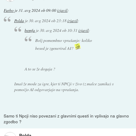
Furbo
je
31. avg 2024 ob 09:00
izjavil
:
Polda
je
30. avg 2024 ob 23:18
izjavil
:
bemfa
je
30. avg 2024 ob 10:31
izjavil
:
Bolj pomembno vprašanje: koliko
besed je zgeneriral AI?
A to se že dogaja ?
Imaš že mode za igre, kjer ti NPCji v živo (z malce zamika) s
pomočjo AI odgovarjajo na vprašanja.
Samo ti Npcji niso povezani z glavnimi questi in vplivajo na glavno
zgodbo ?
Polda