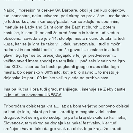
Najbolj impresionira cerkev Sv. Barbare, okoli je cel kup objektov,
tudi samostan, neka univerza, poti okrog so pravljične... markantna
je tudi cerkev, bom kar copy/pastal, ker se zdejle ne spomnim,
imenuje se Lady and Saint John the Baptist church... potem
kostnice, ki sem jih omenil že pred časom in katere tudi vedno
obiščem... seveda se je v 14. stoletju mesta močno dotaknila tudi
kuga, kar se je igra že tako v 1. delu navezovala... tudi o močni
rudarski in obrtniški tradiciji sem že govoril... mestece ima tudi
glavni trg, kjer se bo precej dogajalo v tej igri predvidevam...
večino stvari imate spodaj na tem linku
.. pač selo idealno za igro
tipa KCD... sicer pa če boste pogledali google maps sliko tega
mesta, bo dejansko v 80% isto, kot je bilo davno... to mesto je
dejansko že par 100 let isto veliko glede na prebivalstvo.
Ima pa Kutna Hora tudi grad, manjšega... imenuje se Žleby castle
in je tudi na seznamu UNESCA
Priporočam obisk tega kraja... jaz ga bom verjetno ponovno obiskal
prihodnje leto, takrat ga bom zaradi igre mogoče videl malce
drugače, kot sem ga do sedaj... je pa ta kraj obiskalo že kar nekaj
Slovencev, tam okrog se dogaja kar nekaj festivalov, kjer tudi
srečujem Vavro, tako da gre vsak na obisk tega kraja že zaradi