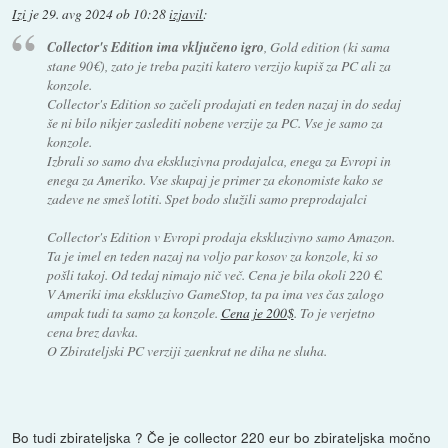
Izi
je
29. avg 2024 ob 10:28
izjavil
:
Collector's Edition ima vključeno igro
, Gold edition (ki sama
stane 90€), zato je treba paziti katero verzijo kupiš za PC ali za
konzole.
Collector's Edition so začeli prodajati en teden nazaj in do sedaj
še ni bilo nikjer zaslediti nobene verzije za PC. Vse je samo za
konzole.
Izbrali so samo dva ekskluzivna prodajalca, enega za Evropi in
enega za Ameriko. Vse skupaj je primer za ekonomiste kako se
zadeve ne smeš lotiti. Spet bodo služili samo preprodajalci
Collector's Edition v Evropi prodaja ekskluzivno samo Amazon.
Ta je imel en teden nazaj na voljo par kosov za konzole, ki so
pošli takoj. Od tedaj nimajo nič več. Cena je bila okoli 220 €.
V Ameriki ima ekskluzivo GameStop, ta pa ima ves čas zalogo
ampak tudi ta samo za konzole.
Cena je 200$
. To je verjetno
cena brez davka.
O Zbirateljski PC verziji zaenkrat ne diha ne sluha.
Bo tudi zbirateljska ? Če je collector 220 eur bo zbirateljska močno