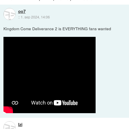
oo7
::
1. sep 2024, 14:06
Kingdom Come Deliverance 2 is EVERYTHING fans wanted
Izi