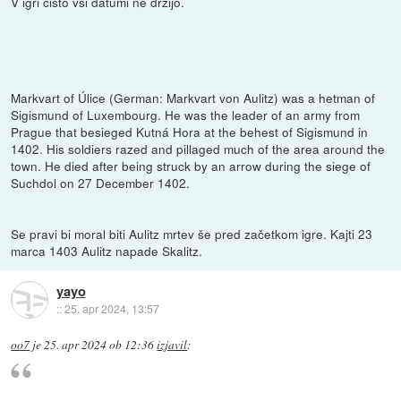
V igri čisto vsi datumi ne držijo.
Markvart of Úlice (German: Markvart von Aulitz) was a hetman of
Sigismund of Luxembourg. He was the leader of an army from
Prague that besieged Kutná Hora at the behest of Sigismund in
1402. His soldiers razed and pillaged much of the area around the
town. He died after being struck by an arrow during the siege of
Suchdol on 27 December 1402.
Se pravi bi moral biti Aulitz mrtev še pred začetkom igre. Kajti 23
marca 1403 Aulitz napade Skalitz.
yayo
::
25. apr 2024, 13:57
oo7
je
25. apr 2024 ob 12:36
izjavil
: