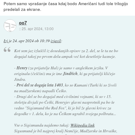
Potem samo vprašanje časa kdaj bodo Američani tudi tole trilogijo
predelali za ekrane.
oo7
::
25. apr 2024, 13:00
Izi
je
24. apr 2024 ob 10:39
izjavil
:
Kot sem jaz izluščil iz dosedanjih opisov za 2. del, se le ta ne bo
dogajal takoj po prvem delu ampak več kot desetletje kasneje.
-
Henry
(za prijatelje Hal) je samo v angleškem jeziku. V
originalu (češčini) mu je ime
Jindřich
, ki ga prijatelji kličejo
Jindra.
-
Prvi del se dogaja leta 1403
, ko so Kumani (Turki ki so živeli
na madžarskem) napadli Češko.
- Drugi del se bo dogajal med civilnimi vojnami, ki so v 15.
stoletju divjali po Češki, Henryjev glavni nasprotnik pa bo še
vedno "Sigismund the Red Fox", ki je bil že glavni krivec za
dogodke v 1. delu, ko je na Češkem ugrabil svojega polbrata...
Vse o Sigismundu najdemo tukaj:
Wikipedia link
Sigusmund je bil najprej kralj Nemčije, Madžarske in Hrvaške,