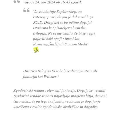
yayo
je
24. apr 2024 ob 16:43
izjavil
:
Vavra obožuje Sapkowskega za
katerega pravi, da mu je dal navdih za
KC:D. Drugi del se bo očitno dogajal
istočasno kot pisateljeva husitska
trilogija. Ne bi me čudilo, če bi se v igri
pojavili kaki npcji z imeni kot
Rajnevan,Šarlej ali Samson Medič.
Husitska trilogija to je bolj realistična stvar ali
fantazija kot Witcher ?
Zgodovinski roman z elementi fantazije. Dogaja se v realni
zgodovini vendar se notri pojavljajo magična bitja, demoni,
čarovniki... Je pa tega bolj malo, vecinoma je dogajanje
umeščeno v realne zgodovinske okoliščine in dogodke.