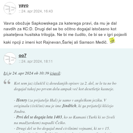
yayo
::
24. apr 2024, 16:43
Vavra obožuje Sapkowskega za katerega pravi, da mu je dal
navdih za KC:D. Drugi del se bo očitno dogajal istočasno kot
pisateljeva husitska trilogija. Ne bi me čudilo, če bi se v igri pojavili
kaki npcji z imeni kot Rajnevan,Šarlej ali Samson Medič.
oo7
::
24. apr 2024, 18:11
Izi
je
24. apr 2024 ob 10:39
izjavil
:
Kot sem jaz izluščil iz dosedanjih opisov za 2. del, se le ta ne bo
dogajal takoj po prvem delu ampak več kot desetletje kasneje.
-
Henry
(za prijatelje Hal) je samo v angleškem jeziku. V
originalu (češčini) mu je ime
Jindřich
, ki ga prijatelji kličejo
Jindra.
-
Prvi del se dogaja leta 1403
, ko so Kumani (Turki ki so živeli
na madžarskem) napadli Češko.
- Drugi del se bo dogajal med civilnimi vojnami, ki so v 15.