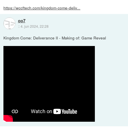
https://wccftech.com/kingdom-come-deliv...
oo7
::
4. jun 2024, 22:28
Kingdom Come: Deliverance II - Making of: Game Reveal