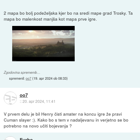
2 mapa bo bolj podeželjska kjer bo na sredi mape grad Trosky. Ta
mapa bo malenkost manjša kot mapa prve igre.
Zgodovina sprememb…
spremenil:
oo7
(
19. apr 2024 ob 08:33
)
oo7
::
20. apr 2024, 11:41
V prvem delu je bil Henry čisti amater na koncu igre že pravi
Cuman slayer :). Kako bo s tem v nadaljevanu in verjetno se bo
potrebno na novo učiti bojevanja ?
Furbo