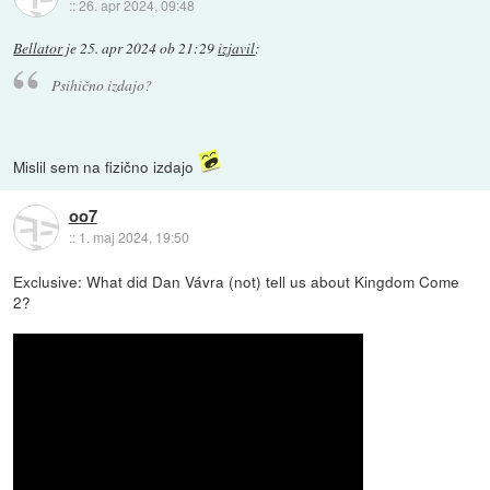
::
26. apr 2024, 09:48
Bellator
je
25. apr 2024 ob 21:29
izjavil
:
Psihično izdajo?
Mislil sem na fizično izdajo
oo7
::
1. maj 2024, 19:50
Exclusive: What did Dan Vávra (not) tell us about Kingdom Come
2?