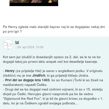
Pa Henry zgleda malo starejši čeprav naj bi se dogajalao nekaj dni
po prvi igri ?
Izi
::
24. apr 2024, 10:39
Kot sem jaz izluščil iz dosedanjih opisov za 2. del, se le ta ne bo
dogajal takoj po prvem delu ampak več kot desetletje kasneje.
-
(za prijatelje Hal) je samo v angleškem jeziku. V originalu
Henry
(češčini) mu je ime
, ki ga prijatelji kličejo Jindra.
Jindřich
-
, ko so Kumani (Turki ki so živeli na
Prvi del se dogaja leta 1403
madžarskem) napadli Češko.
- Drugi del se bo dogajal med civilnimi vojnami, ki so v 15. stoletju
divjali po Češki, Henryjev glavni nasprotnik pa bo še vedno
"Sigismund the Red Fox", ki je bil že glavni krivec za dogodke v 1.
delu, ko je na Češkem ugrabil svojega polbrata...