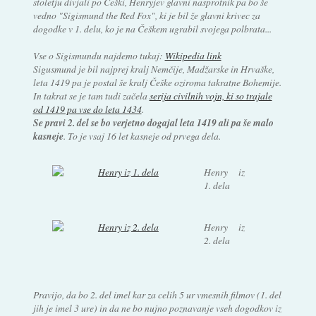
stoletju divjali po Češki, Henryjev glavni nasprotnik pa bo še
vedno "Sigismund the Red Fox", ki je bil že glavni krivec za
dogodke v 1. delu, ko je na Češkem ugrabil svojega polbrata...
Vse o Sigismundu najdemo tukaj:
Wikipedia link
Sigusmund je bil najprej kralj Nemčije, Madžarske in Hrvaške,
leta 1419 pa je postal še kralj Češke oziroma takratne Bohemije.
In takrat se je tam tudi začela
serija civilnih vojn, ki so trajale
od 1419 pa vse do leta 1434
.
Se pravi 2. del se bo verjetno dogajal leta 1419 ali pa še malo
kasneje
. To je vsaj 16 let kasneje od prvega dela.
Henry iz
1. dela
Henry iz
2. dela
Pravijo, da bo 2. del imel kar za celih 5 ur vmesnih filmov (1. del
jih je imel 3 ure) in da ne bo nujno poznavanje vseh dogodkov iz