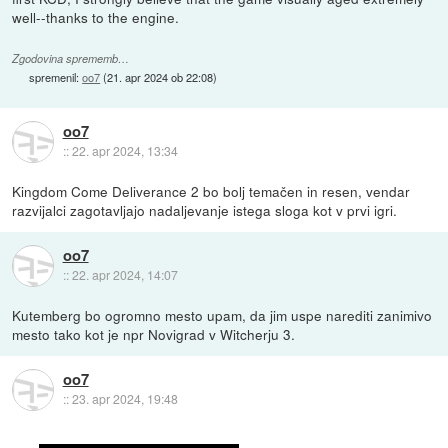
well--thanks to the engine.
Zgodovina sprememb…
spremenil:
oo7
(
21. apr 2024 ob 22:08
)
oo7
::
22. apr 2024, 13:34
Kingdom Come Deliverance 2 bo bolj temačen in resen, vendar
razvijalci zagotavljajo nadaljevanje istega sloga kot v prvi igri.
oo7
::
22. apr 2024, 14:07
Kutemberg bo ogromno mesto upam, da jim uspe narediti zanimivo
mesto tako kot je npr Novigrad v Witcherju 3.
oo7
::
23. apr 2024, 19:48