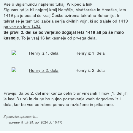
Vse o Sigismundu najdemo tukaj:
Wikipedia link
Sigusmund je bil najprej kralj Nemčije, Madžarske in Hrvaške, leta
1419 pa je postal še kralj Češke oziroma takratne Bohemije. In
takrat se je tam tudi začela
serija civilnih vojn, ki so trajale od 1419
pa vse do leta 1434
.
Se pravi 2. del se bo verjetno dogajal leta 1419 ali pa še malo
. To je vsaj 16 let kasneje od prvega dela.
kasneje
Henry iz 1. dela
Henry iz 2. dela
Pravijo, da bo 2. del imel kar za celih 5 ur vmesnih filmov (1. del jih
je imel 3 ure) in da ne bo nujno poznavanje vseh dogodkov iz 1.
dela, ker bo vse potrebno ponovno razloženo in prikazano.
Zgodovina sprememb…
spremenil:
Izi
(
24. apr 2024 ob 10:47
)