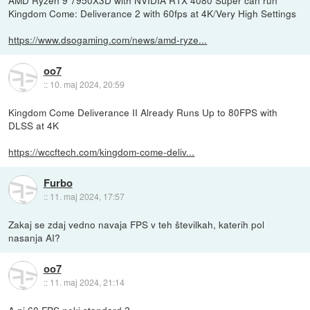
Kingdom Come: Deliverance 2 with 60fps at 4K/Very High Settings
https://www.dsogaming.com/news/amd-ryze...
oo7
::
10. maj 2024, 20:59
Kingdom Come Deliverance II Already Runs Up to 80FPS with
DLSS at 4K
https://wccftech.com/kingdom-come-deliv...
Furbo
::
11. maj 2024, 17:57
Zakaj se zdaj vedno navaja FPS v teh številkah, katerih pol
nasanja AI?
oo7
::
11. maj 2024, 21:14
A ni 60 FPS neki standard ?