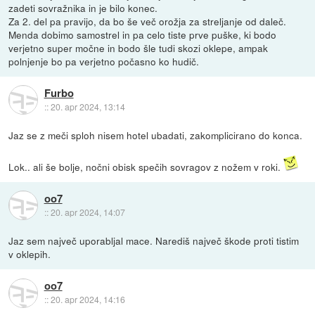
zadeti sovražnika in je bilo konec.
Za 2. del pa pravijo, da bo še več orožja za streljanje od daleč.
Menda dobimo samostrel in pa celo tiste prve puške, ki bodo
verjetno super močne in bodo šle tudi skozi oklepe, ampak
polnjenje bo pa verjetno počasno ko hudič.
Furbo
::
20. apr 2024, 13:14
Jaz se z meči sploh nisem hotel ubadati, zakomplicirano do konca.
Lok.. ali še bolje, nočni obisk spečih sovragov z nožem v roki.
oo7
::
20. apr 2024, 14:07
Jaz sem največ uporabljal mace. Narediš največ škode proti tistim
v oklepih.
oo7
::
20. apr 2024, 14:16