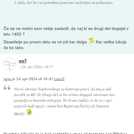
1. dela, ker bo vse potrebno ponovno razloženo in prikazano.
Če se ne motim sem nekje zasledil, da naj bi se drugi del dogajal v
letu 1403 ?
Desetletje po prvem delu se mi zdi kar dolgo
Kar velika luknja
če bo tako.
oo7
::
24. apr 2024, 18:17
yayo
je
24. apr 2024 ob 16:43
izjavil
:
Vavra obožuje Sapkowskega za katerega pravi, da mu je dal
navdih za KC:D. Drugi del se bo očitno dogajal istočasno kot
pisateljeva husitska trilogija. Ne bi me čudilo, če bi se v igri
pojavili kaki npcji z imeni kot Rajnevan,Šarlej ali Samson
Medič.
Husitska trilogija to je bolj realistična stvar ali fantazija kot Witcher