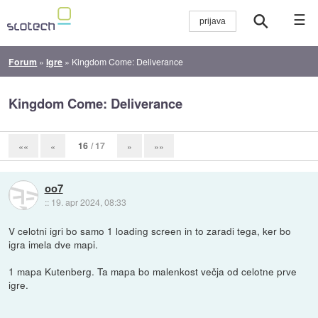
☰
Forum
»
Igre
»
Kingdom Come: Deliverance
Kingdom Come: Deliverance
16
/ 17
««
«
»
»»
oo7
::
19. apr 2024, 08:33
V celotni igri bo samo 1 loading screen in to zaradi tega, ker bo
igra imela dve mapi.
1 mapa Kutenberg. Ta mapa bo malenkost večja od celotne prve
igre.