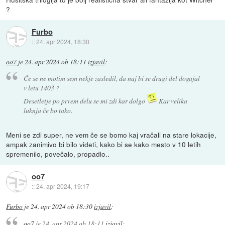
?
Furbo
::
24. apr 2024, 18:30
oo7
je
24. apr 2024 ob 18:11
izjavil
:
Če se ne motim sem nekje zasledil, da naj bi se drugi del dogajal
v letu 1403 ?
Desetletje po prvem delu se mi zdi kar dolgo
Kar velika
luknja če bo tako.
Meni se zdi super, ne vem če se bomo kaj vračali na stare lokacije,
ampak zanimivo bi bilo videti, kako bi se kako mesto v 10 letih
spremenilo, povečalo, propadlo..
oo7
::
24. apr 2024, 19:17
Furbo
je
24. apr 2024 ob 18:30
izjavil
:
oo7
je
24. apr 2024 ob 18:11
izjavil
: