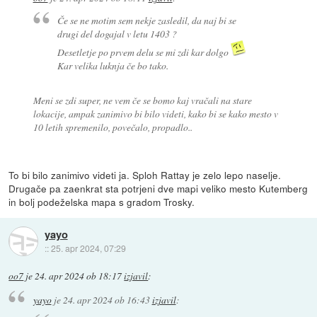
Če se ne motim sem nekje zasledil, da naj bi se
drugi del dogajal v letu 1403 ?
Desetletje po prvem delu se mi zdi kar dolgo
Kar velika luknja če bo tako.
Meni se zdi super, ne vem če se bomo kaj vračali na stare
lokacije, ampak zanimivo bi bilo videti, kako bi se kako mesto v
10 letih spremenilo, povečalo, propadlo..
To bi bilo zanimivo videti ja. Sploh Rattay je zelo lepo naselje.
Drugače pa zaenkrat sta potrjeni dve mapi veliko mesto Kutemberg
in bolj podeželska mapa s gradom Trosky.
yayo
::
25. apr 2024, 07:29
oo7
je
24. apr 2024 ob 18:17
izjavil
:
yayo
je
24. apr 2024 ob 16:43
izjavil
: