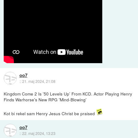
oo7
::
21. maj 2024, 21:08
Kingdom Come 2 Is '50 Levels Up' From KCD. Actor Playing Henry
Finds Warhorse's New RPG 'Mind-Blowing'
Kot bi rekel sam Henry Jesus Christ be praised
oo7
::
22. maj 2024, 13:23