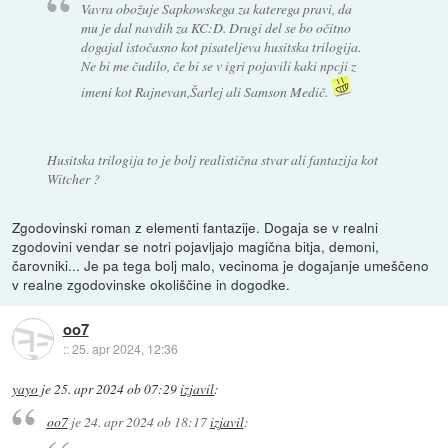
Vavra obožuje Sapkowskega za katerega pravi, da
mu je dal navdih za KC:D. Drugi del se bo očitno
dogajal istočasno kot pisateljeva husitska trilogija.
Ne bi me čudilo, če bi se v igri pojavili kaki npcji z
imeni kot Rajnevan,Šarlej ali Samson Medič.
Husitska trilogija to je bolj realistična stvar ali fantazija kot
Witcher ?
Zgodovinski roman z elementi fantazije. Dogaja se v realni
zgodovini vendar se notri pojavljajo magična bitja, demoni,
čarovniki... Je pa tega bolj malo, vecinoma je dogajanje umeščeno
v realne zgodovinske okoliščine in dogodke.
oo7
::
25. apr 2024, 12:36
yayo
je
25. apr 2024 ob 07:29
izjavil
:
oo7
je
24. apr 2024 ob 18:17
izjavil
: