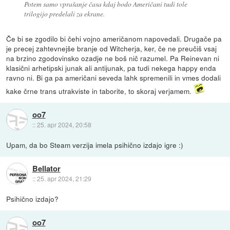
Potem samo vprašanje časa kdaj bodo Američani tudi tole
trilogijo predelali za ekrane.
Če bi se zgodilo bi čehi vojno američanom napovedali. Drugače pa
je precej zahtevnejše branje od Witcherja, ker, če ne preučiš vsaj
na brzino zgodovinsko ozadje ne boš nič razumel. Pa Reinevan ni
klasični arhetipski junak ali antijunak, pa tudi nekega happy enda
ravno ni. Bi ga pa američani seveda lahk spremenili in vmes dodali
kake črne trans utrakviste in taborite, to skoraj verjamem.
oo7
::
25. apr 2024, 20:58
Upam, da bo Steam verzija imela psihično izdajo igre :)
Bellator
::
25. apr 2024, 21:29
Psihično izdajo?
oo7