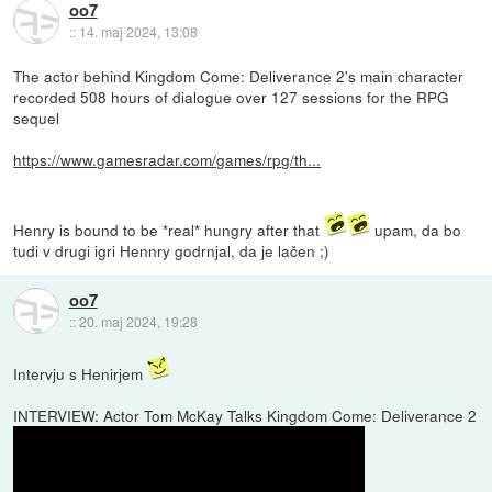
oo7
::
14. maj 2024, 13:08
The actor behind Kingdom Come: Deliverance 2's main character
recorded 508 hours of dialogue over 127 sessions for the RPG
sequel
https://www.gamesradar.com/games/rpg/th...
Henry is bound to be *real* hungry after that
upam, da bo
tudi v drugi igri Hennry godrnjal, da je lačen ;)
oo7
::
20. maj 2024, 19:28
Intervju s Henirjem
INTERVIEW: Actor Tom McKay Talks Kingdom Come: Deliverance 2