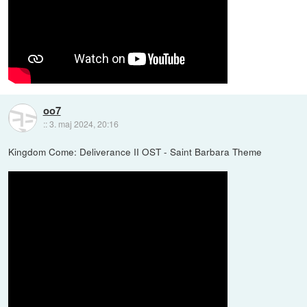
oo7
::
3. maj 2024, 20:16
Kingdom Come: Deliverance II OST - Saint Barbara Theme