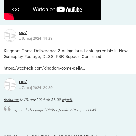
oo7
::
6. maj 2024, 19:23
Kingdom Come Deliverance 2 Animations Look Incredible in New
Gameplay Footage; DLSS, FSR Support Confirmed
https://wccftech.com/kingdom-come-deliv...
oo7
::
7. maj 2024, 20:29
rkobarov
je
18. apr 2024 ob 21:29
izjavil
:
upam da bo moja 3080ti iztisnila 60fps na x1440
AMD Ryzen 9 7950X3D with NVIDIA RTX 4080 Super can run