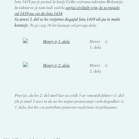
leta 1419 pa je postal še kralj Češke oziroma takratne Bohemije.
In takrat se je tam tudi začela
serija civilnih vojn, ki so trajale
od 1419 pa vse do leta 1434
.
Se pravi 2. del se bo verjetno dogajal leta 1419 ali pa še malo
kasneje
. To je vsaj 16 let kasneje od prvega dela.
Henry iz
1. dela
Henry iz
2. dela
Pravijo, da bo 2. del imel kar za celih 5 ur vmesnih filmov (1. del
jih je imel 3 ure) in da ne bo nujno poznavanje vseh dogodkov iz
1. dela, ker bo vse potrebno ponovno razloženo in prikazano.