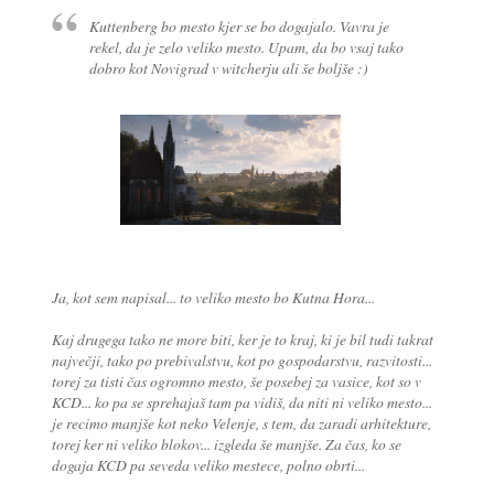
Kuttenberg bo mesto kjer se bo dogajalo. Vavra je
rekel, da je zelo veliko mesto. Upam, da bo vsaj tako
dobro kot Novigrad v witcherju ali še boljše :)
Ja, kot sem napisal... to veliko mesto bo Kutna Hora...
Kaj drugega tako ne more biti, ker je to kraj, ki je bil tudi takrat
največji, tako po prebivalstvu, kot po gospodarstvu, razvitosti...
torej za tisti čas ogromno mesto, še posebej za vasice, kot so v
KCD... ko pa se sprehajaš tam pa vidiš, da niti ni veliko mesto...
je recimo manjše kot neko Velenje, s tem, da zaradi arhitekture,
torej ker ni veliko blokov... izgleda še manjše. Za čas, ko se
dogaja KCD pa seveda veliko mestece, polno obrti...