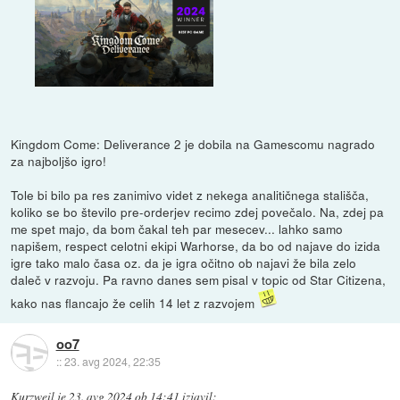
Kingdom Come: Deliverance 2 je dobila na Gamescomu nagrado
za najboljšo igro!
Tole bi bilo pa res zanimivo videt z nekega analitičnega stališča,
koliko se bo število pre-orderjev recimo zdej povečalo. Na, zdej pa
me spet majo, da bom čakal teh par mesecev... lahko samo
napišem, respect celotni ekipi Warhorse, da bo od najave do izida
igre tako malo časa oz. da je igra očitno ob najavi že bila zelo
daleč v razvoju. Pa ravno danes sem pisal v topic od Star Citizena,
kako nas flancajo že celih 14 let z razvojem
oo7
::
23. avg 2024, 22:35
Kurzweil
je
23. avg 2024 ob 14:41
izjavil
: