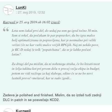
LunKi
::
27. avg 2019, 12:32
Kurzweil
je
25. avg 2019 ob 16:02
izjavil
:
Leta sem čakal prvi del, do sedaj pa sem ga igral točno 30 min.
Sem si rekel, da počakam še par popravkov, da bo igra malce
bolj optimatizirana in popravljena, kar je normalno pri veliki
večini (če ne kar vseh) malce večjih RPGjih. Naj mi nekdo pove,
je KC:D sedaj že tolk "popatchana", da se je lahko počasi
lotim?
Za drugi del pa mislim, da ni nobenega straha, če bo kreativnost
in želja takšna kot pri prvem delu + precej večja ekipa in budget,
potem ne vidi razloga za kaj slabega, edino če se ne bo novi
lastnik preveč vmešaval, kar se rado zgodi...
Zadeva je polished and finished. Mislim, da so izdali tudi zadnji
DLC in patch in se posvečajo KCD2.
Kurzweil