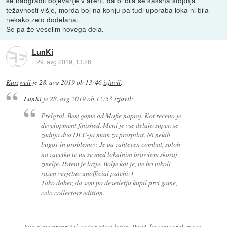
težavnosti višje, morda boj na konju pa tudi uporaba loka ni bila
nekako zelo dodelana.
Se pa že veselim novega dela.
LunKi
::
29. avg 2019, 13:26
Kurzweil
je
28. avg 2019 ob 13:46
izjavil
:
LunKi
je
28. avg 2019 ob 12:53
izjavil
:
Preigral. Best game od Mafie naprej. Kot receno je
development finished. Meni je vse delalo super, se
zadnja dva DLC-ja mam za prespilat. Ni nekih
bugov in problemov. Je pa zahteven combat, sploh
na zacetku te un se med lokalnim brawlom skoraj
zmelje. Potem je lazje. Bolje kot je, ne bo nikoli
razen verjetno unofficial patchi:)
Tako dober, da sem po desetletju kupil prvi game,
celo collectors edition.
Evo si me prepričal, se je počasi lotim. Prvič, ko sem igral, me je