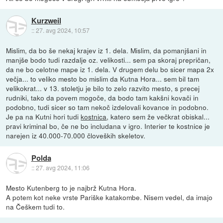
Kurzweil
::
27. avg 2024, 10:57
Mislim, da bo še nekaj krajev iz 1. dela. Mislim, da pomanjšani in
manjše bodo tudi razdalje oz. velikosti... sem pa skoraj prepričan,
da ne bo celotne mape iz 1. dela. V drugem delu bo sicer mapa 2x
večja... to veliko mesto bo mislim da Kutna Hora... sem bil tam
velikokrat... v 13. stoletju je bilo to zelo razvito mesto, s precej
rudniki, tako da povem mogoče, da bodo tam kakšni kovači in
podobno, tudi sicer so tam nekoč izdelovali kovance in podobno.
Je pa na Kutni hori tudi
kostnica
, katero sem že večkrat obiskal...
pravi kriminal bo, če ne bo includana v igro. Interier te kostnice je
narejen iz 40.000-70.000 človeških skeletov.
Polda
::
27. avg 2024, 11:06
Mesto Kutenberg to je najbrž Kutna Hora.
A potem kot neke vrste Pariške katakombe. Nisem vedel, da imajo
na Češkem tudi to.