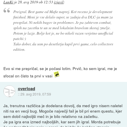
LunKi
je
28. avg 2019 ob 12:53
izjavil
:
Preigral. Best game od Mafie naprej. Kot receno je development
finished. Meni je vse delalo super, se zadnja dva DLC-ja mam za
prespilat. Ni nekih bugov in problemov. Je pa zahteven combat,
sploh na zacetku te un se med lokalnim brawlom skoraj zmelje.
Potem je lazje. Bolje kot je, ne bo nikoli razen verjetno unofficial
patchi:)
Tako dober, da sem po desetletju kupil prvi game, celo collectors
edition.
Evo si me prepričal, se je počasi lotim. Prvič, ko sem igral, me je
sfocal on čisto ta prvi v vasi
overload
::
29. avg 2019, 07:59
Ja, trenutna različica je dodelana dovolj, da med igro nisem naletel
niti na en vecji bug. Mogoče največji fail je bil pri enem questu, kjer
sem dobil najboljši meč in je bilo relativno na začetku.
Je pa igra ena izmed najboljših, kar sem jih igral. Morda potrebuje
še nadgradit bojevanje v areni, da bi bila še kakšna stopnja