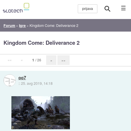
☰
Forum
»
Igre
»
Kingdom Come: Deliverance 2
Kingdom Come: Deliverance 2
««
«
1
/ 26
»
»»
oo7
::
25. avg 2019, 14:18