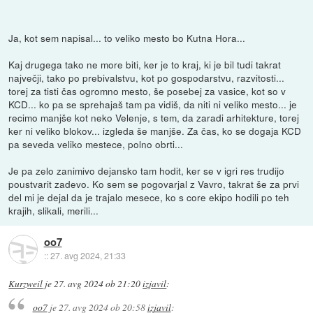
Ja, kot sem napisal... to veliko mesto bo Kutna Hora...
Kaj drugega tako ne more biti, ker je to kraj, ki je bil tudi takrat
največji, tako po prebivalstvu, kot po gospodarstvu, razvitosti...
torej za tisti čas ogromno mesto, še posebej za vasice, kot so v
KCD... ko pa se sprehajaš tam pa vidiš, da niti ni veliko mesto... je
recimo manjše kot neko Velenje, s tem, da zaradi arhitekture, torej
ker ni veliko blokov... izgleda še manjše. Za čas, ko se dogaja KCD
pa seveda veliko mestece, polno obrti...
Je pa zelo zanimivo dejansko tam hodit, ker se v igri res trudijo
poustvarit zadevo. Ko sem se pogovarjal z Vavro, takrat še za prvi
del mi je dejal da je trajalo mesece, ko s core ekipo hodili po teh
krajih, slikali, merili...
oo7
::
27. avg 2024, 21:33
Kurzweil
je
27. avg 2024 ob 21:20
izjavil
:
oo7
je
27. avg 2024 ob 20:58
izjavil
: