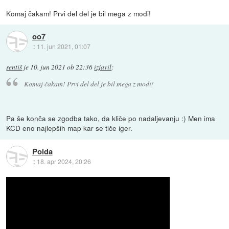
Komaj čakam! Prvi del del je bil mega z modi!
oo7
::
11. jun 2021, 01:07
sentiš
je
10. jun 2021 ob 22:36
izjavil
:
Komaj čakam! Prvi del del je bil mega z modi!
Pa še konča se zgodba tako, da kliče po nadaljevanju :) Men ima
KCD eno najlepših map kar se tiče iger.
Polda
::
18. apr 2024, 20:26