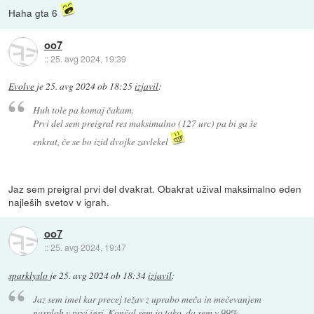
Haha gta 6
oo7
::
25. avg 2024, 19:39
Evolve
je
25. avg 2024 ob 18:25
izjavil
:
Huh tole pa komaj čakam.
Prvi del sem preigral res maksimalno (127 urc) pa bi ga še
enkrat, če se bo izid dvojke zavlekel
Jaz sem preigral prvi del dvakrat. Obakrat užival maksimalno eden
najleših svetov v igrah.
oo7
::
25. avg 2024, 19:47
sparklyslo
je
25. avg 2024 ob 18:34
izjavil
:
Jaz sem imel kar precej težav z uprabo meča in mečevanjem
nasploh v prvi igri. Končal sem jo tako, da sem v 99%