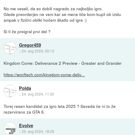
No me veseli, da so dobili nagrado za najboljšo igro.
Glede preorderjev ne vem kar se mene tiče bom kupil ob izidu
ampak v fizični obliki hočem škatlo od igre :)
Si ti že preigral prvi del ?
Gregor459
::
24. avg 2024, 00:13
Kingdom Come: Deliverance 2 Preview - Greater and Grander
https://wccftech.com/kingdom-come-deliv...
Polda
::
24. avg 2024, 11:30
Torej resen kandidat za igro leta 2025 ? Seveda če ni to že
rezervirano za GTA 6.
Evolve
::
25. avg 2024, 18:25