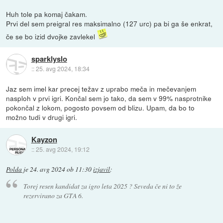
Huh tole pa komaj čakam.
Prvi del sem preigral res maksimalno (127 urc) pa bi ga še enkrat,
če se bo izid dvojke zavlekel
sparklyslo
::
25. avg 2024, 18:34
Jaz sem imel kar precej težav z uprabo meča in mečevanjem
nasploh v prvi igri. Končal sem jo tako, da sem v 99% nasprotnike
pokončal z lokom, pogosto povsem od blizu. Upam, da bo to
možno tudi v drugi igri.
Kayzon
::
25. avg 2024, 19:12
Polda
je
24. avg 2024 ob 11:30
izjavil
:
Torej resen kandidat za igro leta 2025 ? Seveda če ni to že
rezervirano za GTA 6.