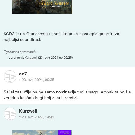
KCD2 je na Gamescomu nominirana za most epic game in za
najboljši soundtrack
Zgodovina sprememb…
spremenil:
Kurzweil
(
23. avg 2024 ob 09:25
)
oo7
::
23. avg 2024, 09:35
Saj si zaslužijo pa ne samo nominacije tudi zmago. Ampak ta bo šla
verjetno kakšni drugi bolj znani franšizi.
Kurzweil
::
23. avg 2024, 14:41