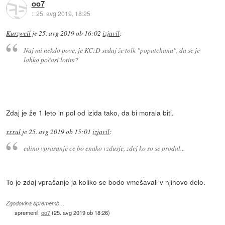
oo7
::
25. avg 2019, 18:25
Kurzweil
je
25. avg 2019 ob 16:02
izjavil
:
Naj mi nekdo pove, je KC:D sedaj že tolk "popatchana", da se je
lahko počasi lotim?
Zdaj je že 1 leto in pol od izida tako, da bi morala biti.
xxxul
je
25. avg 2019 ob 15:01
izjavil
:
edino vprasanje ce bo enako vzdusje, zdej ko so se prodal...
To je zdaj vprašanje ja koliko se bodo vmešavali v njihovo delo.
Zgodovina sprememb…
spremenil:
oo7
(
25. avg 2019 ob 18:26
)