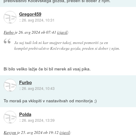
prebivalstvo Kočevskega gozda, preden si dober z njim.
Gregor459
::
26. avg 2024, 10:31
Furbo
je
26. avg 2024 ob 07:41
izjavil
:
Ja saj tudi lok ni kar snajper takoj, moraš pomoriti za en
komplet prebivalstvo Kočevskega gozda, preden si dober z njim.
Bi bilo veliko lažje če bi bil merek ali vsaj pika.
Furbo
::
26. avg 2024, 10:43
To moraš pa vklopiti v nastavitvah od monitorja ;)
Polda
::
26. avg 2024, 13:39
Kayzon
je
25. avg 2024 ob 19:12
izjavil
: