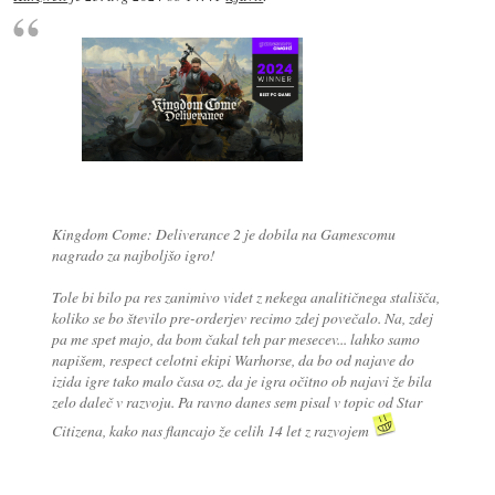
Kingdom Come: Deliverance 2 je dobila na Gamescomu
nagrado za najboljšo igro!
Tole bi bilo pa res zanimivo videt z nekega analitičnega stališča,
koliko se bo število pre-orderjev recimo zdej povečalo. Na, zdej
pa me spet majo, da bom čakal teh par mesecev... lahko samo
napišem, respect celotni ekipi Warhorse, da bo od najave do
izida igre tako malo časa oz. da je igra očitno ob najavi že bila
zelo daleč v razvoju. Pa ravno danes sem pisal v topic od Star
Citizena, kako nas flancajo že celih 14 let z razvojem