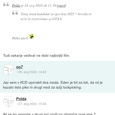
Polda
je
24. avg 2024 ob 11:30
izjavil
:
Torej resen kandidat za igro leta 2025 ? Seveda če
ni to že rezervirano za GTA 6.
Haha gta 6
Tudi oskarja večkrat ne dobi najboljši film.
oo7
::
26. avg 2024, 14:43
Jaz sem v KCD uporabil dva moda. Eden je bil za lok, da mi je
kazalo tisto piko in drugi mod za lažji lockpicking.
Polda
::
27. avg 2024, 10:46
Ali se bo mogoče v drugi igri vrniti na območja prve igre ?