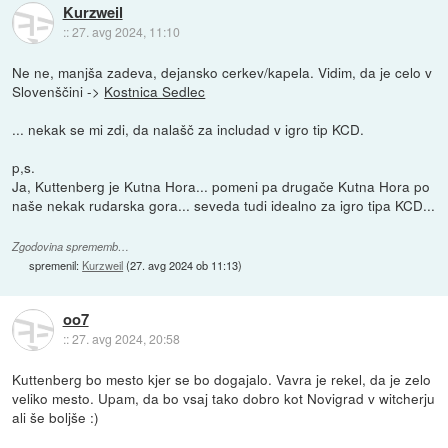
Kurzweil
::
27. avg 2024, 11:10
Ne ne, manjša zadeva, dejansko cerkev/kapela. Vidim, da je celo v
Slovenščini ->
Kostnica Sedlec
... nekak se mi zdi, da nalašč za includad v igro tip KCD.
p,s.
Ja, Kuttenberg je Kutna Hora... pomeni pa drugače Kutna Hora po
naše nekak rudarska gora... seveda tudi idealno za igro tipa KCD...
Zgodovina sprememb…
spremenil:
Kurzweil
(
27. avg 2024 ob 11:13
)
oo7
::
27. avg 2024, 20:58
Kuttenberg bo mesto kjer se bo dogajalo. Vavra je rekel, da je zelo
veliko mesto. Upam, da bo vsaj tako dobro kot Novigrad v witcherju
ali še boljše :)