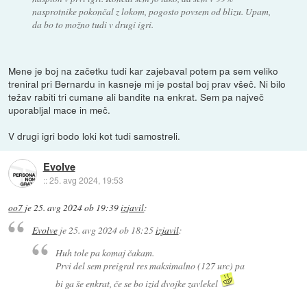
nasprotnike pokončal z lokom, pogosto povsem od blizu. Upam,
da bo to možno tudi v drugi igri.
Mene je boj na začetku tudi kar zajebaval potem pa sem veliko
treniral pri Bernardu in kasneje mi je postal boj prav všeč. Ni bilo
težav rabiti tri cumane ali bandite na enkrat. Sem pa največ
uporabljal mace in meč.
V drugi igri bodo loki kot tudi samostreli.
Evolve
::
25. avg 2024, 19:53
oo7
je
25. avg 2024 ob 19:39
izjavil
:
Evolve
je
25. avg 2024 ob 18:25
izjavil
:
Huh tole pa komaj čakam.
Prvi del sem preigral res maksimalno (127 urc) pa
bi ga še enkrat, če se bo izid dvojke zavlekel