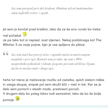
Jaz sem preigral prvi del dvakrat. Obakrat užival maksimalno
eden najleših svetov v igrah.
jst sem jo končal pred kratkim, tako da za še eno rundo bo treba
mal počakat
Je pa tako kot si napisal, svet izjemen. Nekaj podobnega kot The
Witcher 3 za moje pojme, kjer je vse spiljeno do pikice.
Jaz sem imel kar precej težav z uprabo meča in mečevanjem
nasploh v prvi igri. Končal sem jo tako, da sem v 99%
nasprotnike pokončal z lokom, pogosto povsem od blizu. Upam,
da bo to možno tudi v drugi igri.
hehe tut mene je mečevanje mučilu od začetka, sploh sistem miške
in vsega skupaj, ampak pol sem skužil ščit + meč in lok. Kar se je
dalo sem pomoril v stealh mode, predvsem ponoči.
V drugem delu bo poleg lokov tudi samostrel, tako da bo še bolje
pomoje