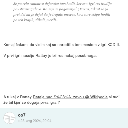
Je pa zelo zanimivo dejansko tam hodit, ker se v igri res trudijo
poustvarit zadevo. Ko sem se pogovarjal z Vavro, takrat še za
prvi del mi je dejal da je trajalo mesece, ko s core ekipo hodili
po teh krajih, slikali, merili...
Komaj čakam, da vidim kaj so naredili s tem mestom v igri KCD II.
V prvi igri naselje Rattay je bil res nekaj posebnega.
A tukaj v Rattay
Rataje nad S%C3%A1zavou @ Wikipedia
si tudi
že bil kjer se dogaja prva igra ?
oo7
::
28. avg 2024, 20:04