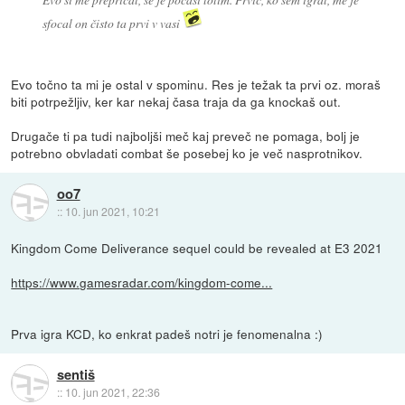
sfocal on čisto ta prvi v vasi
Evo točno ta mi je ostal v spominu. Res je težak ta prvi oz. moraš
biti potrpežljiv, ker kar nekaj časa traja da ga knockaš out.
Drugače ti pa tudi najboljši meč kaj preveč ne pomaga, bolj je
potrebno obvladati combat še posebej ko je več nasprotnikov.
oo7
::
10. jun 2021, 10:21
Kingdom Come Deliverance sequel could be revealed at E3 2021
https://www.gamesradar.com/kingdom-come...
Prva igra KCD, ko enkrat padeš notri je fenomenalna :)
sentiš
::
10. jun 2021, 22:36