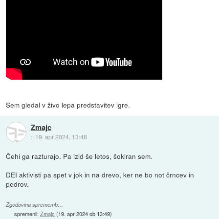
Sem gledal v živo lepa predstavitev igre.
Zmajc
::
19. apr 2024, 13:48
Čehi ga razturajo. Pa izid še letos, šokiran sem.
DEI aktivisti pa spet v jok in na drevo, ker ne bo not črncev in
pedrov.
Zgodovina sprememb…
spremenil:
Zmajc
(
19. apr 2024 ob 13:49
)