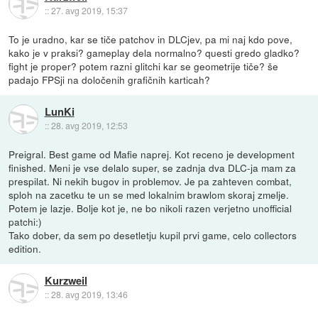
::
27. avg 2019, 15:37
To je uradno, kar se tiče patchov in DLCjev, pa mi naj kdo pove,
kako je v praksi? gameplay dela normalno? questi gredo gladko?
fight je proper? potem razni glitchi kar se geometrije tiče? še
padajo FPSji na določenih grafičnih karticah?
LunKi
::
28. avg 2019, 12:53
Preigral. Best game od Mafie naprej. Kot receno je development
finished. Meni je vse delalo super, se zadnja dva DLC-ja mam za
prespilat. Ni nekih bugov in problemov. Je pa zahteven combat,
sploh na zacetku te un se med lokalnim brawlom skoraj zmelje.
Potem je lazje. Bolje kot je, ne bo nikoli razen verjetno unofficial
patchi:)
Tako dober, da sem po desetletju kupil prvi game, celo collectors
edition.
Kurzweil
::
28. avg 2019, 13:46