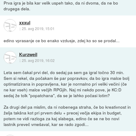
Prva igra je bila kar velik uspeh tako, da ni dvoma, da ne bo
drugega dela.
xxxul
::
25. avg 2019, 15:01
edino vprasanje ce bo enako vzdusje, zdej ko so se prodal...
Kurzweil
::
25. avg 2019, 16:02
Leta sem čakal prvi del, do sedaj pa sem ga igral točno 30 min.
Sem si rekel, da počakam še par popravkov, da bo igra malce bolj
optimatizirana in popravljena, kar je normalno pri veliki večini (če
ne kar vseh) malce večjih RPGjih. Naj mi nekdo pove, je KC:D
sedaj že tolk "popatchana", da se je lahko počasi lotim?
Za drugi del pa mislim, da ni nobenega straha, če bo kreativnost in
želja takšna kot pri prvem delu + precej večja ekipa in budget,
potem ne vidi razloga za kaj slabega, edino če se ne bo novi
lastnik preveč vmešaval, kar se rado zgodi...