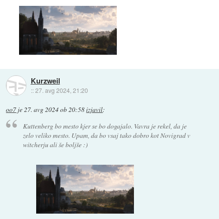
Kurzweil
::
27. avg 2024, 21:20
oo7
je
27. avg 2024 ob 20:58
izjavil
:
Kuttenberg bo mesto kjer se bo dogajalo. Vavra je rekel, da je
zelo veliko mesto. Upam, da bo vsaj tako dobro kot Novigrad v
witcherju ali še boljše :)