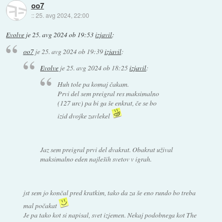
oo7
::
25. avg 2024, 22:00
Evolve
je
25. avg 2024 ob 19:53
izjavil
:
oo7
je
25. avg 2024 ob 19:39
izjavil
:
Evolve
je
25. avg 2024 ob 18:25
izjavil
:
Huh tole pa komaj čakam.
Prvi del sem preigral res maksimalno
(127 urc) pa bi ga še enkrat, če se bo
izid dvojke zavlekel
Jaz sem preigral prvi del dvakrat. Obakrat užival
maksimalno eden najleših svetov v igrah.
jst sem jo končal pred kratkim, tako da za še eno rundo bo treba
mal počakat
Je pa tako kot si napisal, svet izjemen. Nekaj podobnega kot The