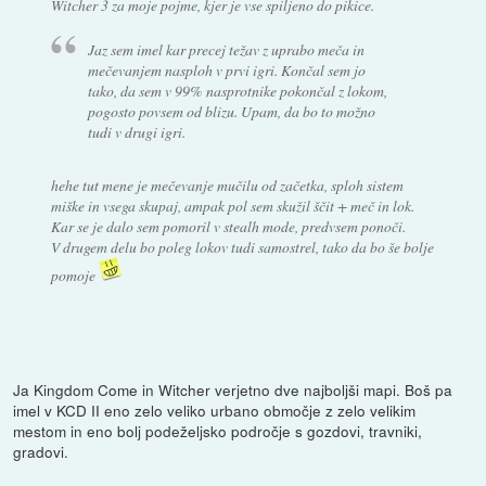
Witcher 3 za moje pojme, kjer je vse spiljeno do pikice.
Jaz sem imel kar precej težav z uprabo meča in
mečevanjem nasploh v prvi igri. Končal sem jo
tako, da sem v 99% nasprotnike pokončal z lokom,
pogosto povsem od blizu. Upam, da bo to možno
tudi v drugi igri.
hehe tut mene je mečevanje mučilu od začetka, sploh sistem
miške in vsega skupaj, ampak pol sem skužil ščit + meč in lok.
Kar se je dalo sem pomoril v stealh mode, predvsem ponoči.
V drugem delu bo poleg lokov tudi samostrel, tako da bo še bolje
pomoje
Ja Kingdom Come in Witcher verjetno dve najboljši mapi. Boš pa
imel v KCD II eno zelo veliko urbano območje z zelo velikim
mestom in eno bolj podeželjsko področje s gozdovi, travniki,
gradovi.