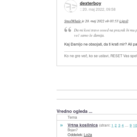
dexterboy
::
20. maj 2022, 09:58
SmolWhale
je
20. maj 2022 ob 03:53
izjavil
:
Da mi kosi travo sosed na praznik bi mu p
več samo še đamija.
Kaj Đamijo ne obsojaš, da ti krati mir? Ali 
Ko ne gre več, ko se ustavi, RESET Vas spet 
Vredno ogleda ...
Tema
»
Vrtna kosilnica
(strani:
1
2
3
4
…
9
1
Bojan7
Oddelek:
Loža