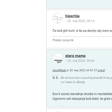
hipertija
::
20. maj 2022, 08:14
Če boš glih kuril, si še pa đamijo dej zram 
Prekle za kurnk
stara mama
::
20. maj 2022, 09:34
SmolWhale
je
20. maj 2022 ob 03:53
izjavil
:
Da mi kosi travo sosed na praznik bi mu p
več samo še đamija.
Evo ti vzorec današnje družbe in mentalitete
Ogromno več obsojanja boš dobil, če greš o 