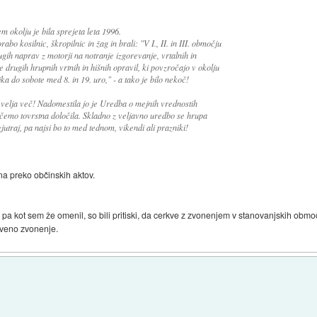
 okolju je bila sprejeta leta 1996.
bo kosilnic, škropilnic in žag in brali: "V I., II. in III. območju
ugih naprav z motorji na notranje izgorevanje, vrtalnih in
je drugih hrupnih vrtnih in hišnih opravil, ki povzročajo v okolju
a do sobote med 8. in 19. uro," - a tako je bilo nekoč!
velja več! Nadomestila jo je Uredba o mejnih vrednostih
ščemo tovrstna določila. Skladno z veljavno uredbo se hrupa
jutraj, pa najsi bo to med tednom, vikendi ali prazniki!
a preko občinskih aktov.
, pa kot sem že omenil, so bili pritiski, da cerkve z zvonenjem v stanovanjskih obm
kveno zvonenje.