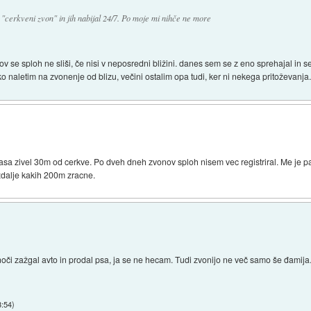
 "cerkveni zvon" in jih nabijal 24/7. Po moje mi nihče ne more
ov se sploh ne sliši, če nisi v neposredni bližini. danes sem se z eno sprehajal in
ko naletim na zvonenje od blizu, večini ostalim opa tudi, ker ni nekega pritoževanja
sa zivel 30m od cerkve. Po dveh dneh zvonov sploh nisem vec registriral. Me je pa
zdalje kakih 200m zracne.
oči zažgal avto in prodal psa, ja se ne hecam. Tudi zvonijo ne več samo še đamija
3:54
)