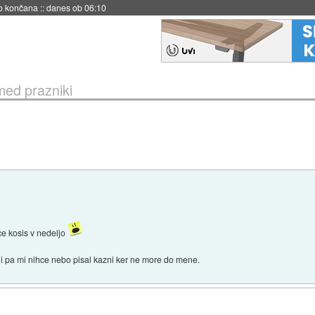
no končana
::
danes ob 06:10
med prazniki
ce kosis v nedeljo
eli pa mi nihce nebo pisal kazni ker ne more do mene.