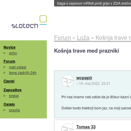
Saga s cepivom mRNA proti gripi v ZDA sreč
Forum
»
Loža
»
Košnja trave 
Novice
Košnja trave med prazniki
arhiv
Forum
mali oglasi
teme zadnjih 24h
wcpapir
Članki
::
19. maj 2022, 22:21
Zaposlitve
brskaj
Pri nas imamo nek odlok da je 80eur kazni 
Ostalo
Dokler bodo traktorji bom jaz, na moji parc
pravila
Tomas 33