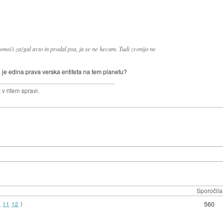
onoči zažgal avto in prodal psa, ja se ne hecam. Tudi zvonijo ne
pa je edina prava verska entiteta na tem planetu?
v ritem spravi.
Sporočila
0
11
12
)
560