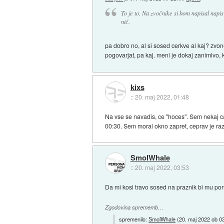
To je to. Na zvočnike si bom napisal napis
nič.
pa dobro no, al si sosed cerkve al kaj? zvon
pogovarjat, pa kaj. meni je dokaj zanimivo, 
kixs
::
20. maj 2022, 01:48
Na vse se navadis, ce "hoces". Sem nekaj ca
00:30. Sem moral okno zapret, ceprav je ra
SmolWhale
::
20. maj 2022, 03:53
Da mi kosi travo sosed na praznik bi mu pon
Zgodovina sprememb…
spremenilo:
SmolWhale
(
20. maj 2022 ob 0