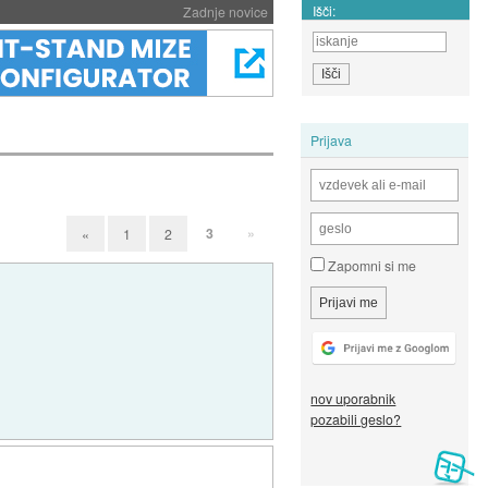
Išči:
Zadnje novice
Prijava
3
»
«
1
2
Zapomni si me
nov uporabnik
pozabili geslo?