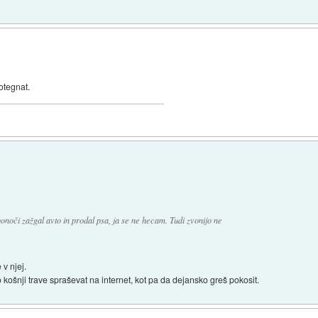
potegnat.
onoči zažgal avto in prodal psa, ja se ne hecam. Tudi zvonijo ne
 v njej.
košnji trave spraševat na internet, kot pa da dejansko greš pokosit.