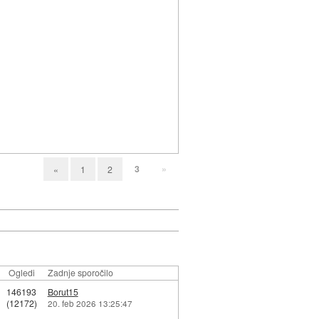
3
»
«
1
2
Ogledi
Zadnje sporočilo
146193
Borut15
(12172)
20. feb 2026 13:25:47