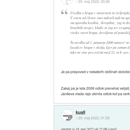
::
20. maj 2022, 00:26
Uredba o hrupu v naravnem in življenjskem
V enem od členov smo naleteli tudi na upora
sta uporaba kosilnic, škropilnic, žag in dr
brusilnih strojev, kladiv in žag ter izvajan
visoke ravni hrupa, dovoljena od ponedeljk
Ta uredba od 1. januarja 2006 namreč ne 
kazalcev hrupa v okolju, kjer pa zaman i
tako ne sme povzročati med 22. in 6. uro z
Je pa prepoved v nekaterih občinah določen
Zakaj pa je leta 2006 odlok prenehal veljati
Janševa vlada raje ukinila odlok kot pa cer
kuall
::
20. maj 2022, 01:25
starfotr
je
19. maj 2022 ob 22:06
izjavil
: