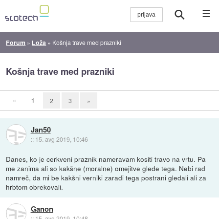
☰
Forum
»
Loža
»
Košnja trave med prazniki
Košnja trave med prazniki
«
1
2
3
»
Jan50
::
15. avg 2019, 10:46
Danes, ko je cerkveni praznik nameravam kositi travo na vrtu. Pa
me zanima ali so kakšne (moralne) omejitve glede tega. Nebi rad
namreč, da mi be kakšni verniki zaradi tega postrani gledali ali za
hrbtom obrekovali.
Ganon
::
15. avg 2019, 10:48