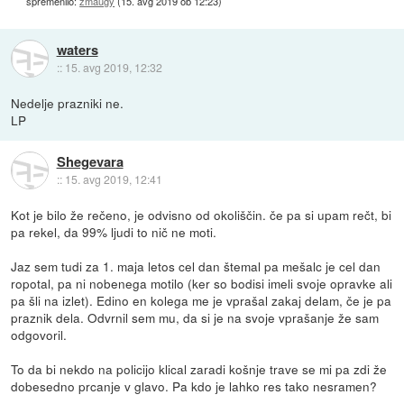
spremenilo:
zmaugy
(
15. avg 2019 ob 12:23
)
waters
::
15. avg 2019, 12:32
Nedelje prazniki ne.
LP
Shegevara
::
15. avg 2019, 12:41
Kot je bilo že rečeno, je odvisno od okoliščin. če pa si upam rečt, bi
pa rekel, da 99% ljudi to nič ne moti.
Jaz sem tudi za 1. maja letos cel dan štemal pa mešalc je cel dan
ropotal, pa ni nobenega motilo (ker so bodisi imeli svoje opravke ali
pa šli na izlet). Edino en kolega me je vprašal zakaj delam, če je pa
praznik dela. Odvrnil sem mu, da si je na svoje vprašanje že sam
odgovoril.
To da bi nekdo na policijo klical zaradi košnje trave se mi pa zdi že
dobesedno prcanje v glavo. Pa kdo je lahko res tako nesramen?