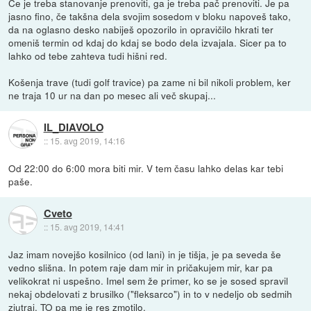
Če je treba stanovanje prenoviti, ga je treba pač prenoviti. Je pa
jasno fino, če takšna dela svojim sosedom v bloku napoveš tako,
da na oglasno desko nabiješ opozorilo in opravičilo hkrati ter
omeniš termin od kdaj do kdaj se bodo dela izvajala. Sicer pa to
lahko od tebe zahteva tudi hišni red.
Košenja trave (tudi golf travice) pa zame ni bil nikoli problem, ker
ne traja 10 ur na dan po mesec ali več skupaj...
IL_DIAVOLO
::
15. avg 2019, 14:16
Od 22:00 do 6:00 mora biti mir. V tem času lahko delas kar tebi
paše.
Cveto
::
15. avg 2019, 14:41
Jaz imam novejšo kosilnico (od lani) in je tišja, je pa seveda še
vedno slišna. In potem raje dam mir in pričakujem mir, kar pa
velikokrat ni uspešno. Imel sem že primer, ko se je sosed spravil
nekaj obdelovati z brusilko ("fleksarco") in to v nedeljo ob sedmih
zjutraj. TO pa me je res zmotilo.