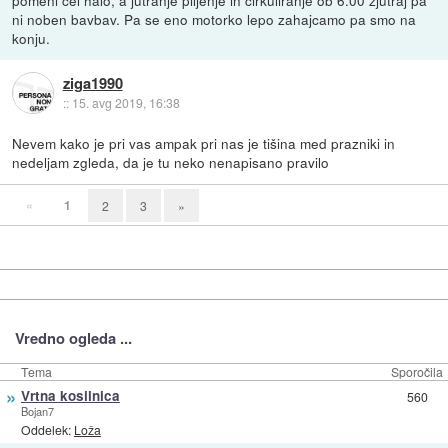
ni noben bavbav. Pa se eno motorko lepo zahajcamo pa smo na
konju.
ziga1990
::
15. avg 2019, 16:38
Nevem kako je pri vas ampak pri nas je tišina med prazniki in
nedeljam zgleda, da je tu neko nenapisano pravilo
«
1
2
3
»
Vredno ogleda ...
Tema
Sporočila
»
Vrtna kosilnica
560
Bojan7
Oddelek:
Loža