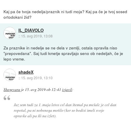
Kaj pa če tvoja nedelja/praznik ni tudi moja? Kaj pa če je tvoj sosed
ortodoksni žid?
IL_DIAVOLO
::
15. avg 2019, 13:08
Za praznike in nedelje se ne dela v zemlji, ostala opravila niso
"prepovedana". Saj tudi kmetje spravljajo seno ob nedeljah, če je
lepo vreme.
shadeX
::
15. avg 2019, 13:10
Shegevara
je
15. avg 2019 ob 12:41
izjavil
:
Jaz sem tudi za 1. maja letos cel dan štemal pa mešalc je cel dan
ropotal, pa ni nobenega motilo (ker so bodisi imeli svoje
opravke ali pa šli na izlet).