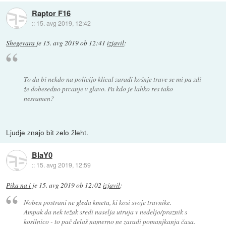
Raptor F16
::
15. avg 2019, 12:42
Shegevara
je
15. avg 2019 ob 12:41
izjavil
:
To da bi nekdo na policijo klical zaradi košnje trave se mi pa zdi
že dobesedno prcanje v glavo. Pa kdo je lahko res tako
nesramen?
Ljudje znajo bit zelo žleht.
BlaY0
::
15. avg 2019, 12:59
Pika na i
je
15. avg 2019 ob 12:02
izjavil
:
Noben postrani ne gleda kmeta, ki kosi svoje travnike.
Ampak da nek težak sredi naselja utruja v nedeljo/praznik s
kosilnico - to pač delaš namerno ne zaradi pomanjkanja časa.