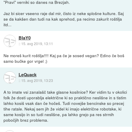
"Pravi" verniki so danes na Brezjah.
Jaz bi sicer vseeno raje dal mir, čisto iz neke splošne kulture. Saj
se da kakšen dan tudi na kak sprehod, pa recimo zakurit roštilja
itd...
BlaY0
::
15. avg 2019, 13:11
Ne moreš kurit roštilja!!!! Kaj pa če je sosed vegan? Edino če boš
samo bučke gor vrgel ;)
LeQuack
::
15. avg 2019, 13:23
A to imate vsi zanalašč take glasne kosilnice? Ker vidim tu v okolici
folk že dosti uporablja električne ki so praktično neslišne in s tistim
lahko kosiš vsak dan če hočeš. Tudi novejše bencinske so precej
tihe ratale. Nekaj sem jih že videl ki imajo električne robotske, ki
same kosijo in so tudi neslišne, pa lahko grejo pa res strmih
pobočjih brez problema.