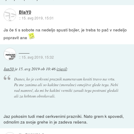
BlaY0
::
15. avg 2019, 15:01
Ja če ti s sobote na nedeljo spusti bojler, je treba to pač v nedeljo
popravit ane
::
15. avg 2019, 15:32
Jan50
je
15. avg 2019 ob 10:46
izjavil
:
Danes, ko je cerkveni praznik nameravam kositi travo na vrtu.
Pa me zanima ali so kakšne (moralne) omejitve glede tega. Nebi
rad namreč, da mi be kakšni verniki zaradi tega postrani gledali
ali za hrbtom obrekovali.
Jaz pokosim tudi med cerkvenimi prazniki. Nato grem k spovedi,
odmolim za svoje grehe in je zadeva rešena.