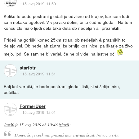
::
15. avg 2019, 11:50
Koliko te bodo postrani gledali je odvisno od krajev, kar sem tudi
sam nekako ugotovil. V vipavski dolini, bi te čudno gledali. Na tem
koncu zlo malo ljudi dela taka dela ob nedeljah ali praznikih.
Prideš na goriški konec 25km stran, ob nedeljah & praznikih to
delajo vsi. Ob nedeljah zjutraj že brnijo kosilnice, pa škarje za živo
mejo, ipd. Še sam ne bi verjel, če ne bi videl na lastne oči
starfotr
::
15. avg 2019, 11:51
Bolj kot verniki, te bodo postrani gledali tisti, ki si želijo miru,
počitka.
FormerUser
::
15. avg 2019, 12:01
Jan50
je
15. avg 2019 ob 10:46
izjavil
:
Danes, ko je cerkveni praznik nameravam kositi travo na vrtu.