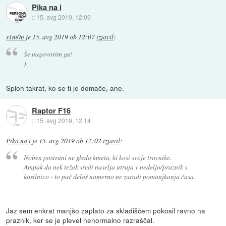
Pika na i
::
15. avg 2019, 12:09
s1m0n
je
15. avg 2019 ob 12:07
izjavil
:
Še nagovorim ga!
)
Sploh takrat, ko se ti je domače, ane.
Raptor F16
::
15. avg 2019, 12:14
Pika na i
je
15. avg 2019 ob 12:02
izjavil
:
Noben postrani ne gleda kmeta, ki kosi svoje travnike.
Ampak da nek težak sredi naselja utruja v nedeljo/praznik s
kosilnico - to pač delaš namerno ne zaradi pomanjkanja časa.
Jaz sem enkrat manjšo zaplato za skladiščem pokosil ravno na
praznik, ker se je plevel nenormalno razraščal.