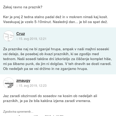
Zakaj ravno na praznik?
Ker je prej 2 tedna stalno padal dež in v mokrem nimaš kaj kosit.
Vseskupaj je vzelo 5-10minut. Naslednji dan... je bil oa spet dež.
Cruz
::
15. avg 2019, 12:21
Za praznike naj ne bi zganjal hrupa, ampak v naši majhni soseski
vsi delajo, še posebej ob
praznikih, ki se zgodijo med
kvazi
tednom. Naši sosedi takšne dni izkoristijo za čiščenje komplet hiše,
mi pa šibamo punk, da jim ni dolgčas. V teh dnevih se dosti naredi.
Ob nedeljah pa se vsi držimo in ne zganjamo hrupa.
zmaugy
::
15. avg 2019, 12:23
Jaz zaradi obzirnosti do sosedov ne kosim ob nedeljah ali
praznikih, je pa že bila kakšna izjema zaradi vremena.
Zgodovina sprememb…