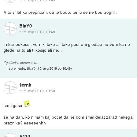
V to si lahko prepričan, da te bodo, temu se ne boš izognil.
BlaY0
::
15. avg 2019, 10:48
Ti kar pokosi... verniki tako ali tako postrani gledajo ne-vernika ne
glede na to ali ti kosijo ali ne...
Zgodovina sprememb…
spremenilo:
BlaY0
(
15. avg 2019 ob 10:49
)
šernk
::
15. avg 2019, 10:50
sam gasa
še na dan, ko nimam kaj počet da ne bom smel delat zarad nekega
praznika? eeeeeehhh
A110