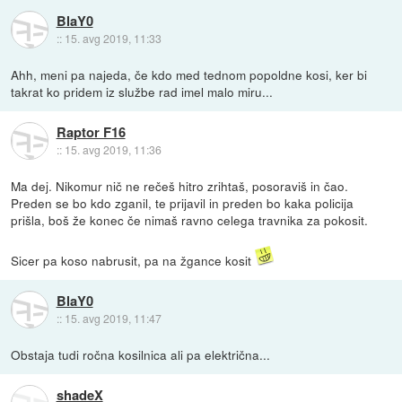
BlaY0
::
15. avg 2019, 11:33
Ahh, meni pa najeda, če kdo med tednom popoldne kosi, ker bi
takrat ko pridem iz službe rad imel malo miru...
Raptor F16
::
15. avg 2019, 11:36
Ma dej. Nikomur nič ne rečeš hitro zrihtaš, posoraviš in čao.
Preden se bo kdo zganil, te prijavil in preden bo kaka policija
prišla, boš že konec če nimaš ravno celega travnika za pokosit.
Sicer pa koso nabrusit, pa na žgance kosit
BlaY0
::
15. avg 2019, 11:47
Obstaja tudi ročna kosilnica ali pa električna...
shadeX