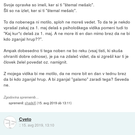
Svoje opravke so imeli, ker si ti "štemal mešalc".
Šli so na izlet, ker si ti "štemal mešalc".
To da nobenega ni motilo, sploh ne moreš vedet. To da te je nekdo
vprašal zakaj za 1. maj delaš s psihološkega vidika pomeni tudi to
"Kaj kur*c delaš za 1. maj. A ne more iti en dan mimo brez da ne bi
kdo zganjal hrup??".
Ampak dobesedno ti tega noben ne bo reku (vsaj tisti, ki skuša
ohraniti dobre odnose), je pa na zdaleč videt, da si zgrešil kar ti je
človek želel povedat oz. namignit.
Z mojega vidika bi me motilo, da ne more bit en dan v tednu brez
da bi kdo zganjal hrup. A bi zganjal "galamo" zaradi tega? Seveda
ne.
Zgodovina sprememb…
spremenil:
shadeX
(
15. avg 2019 ob 13:11
)
Cveto
::
15. avg 2019, 13:10