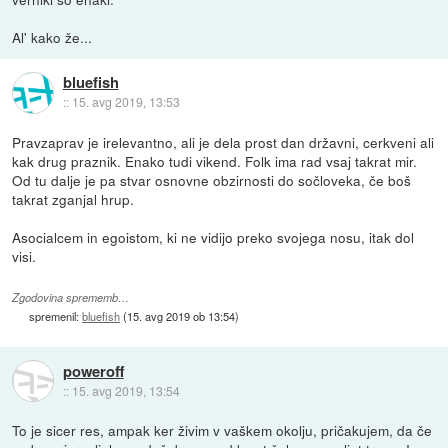
Al' kako že...
bluefish
::
15. avg 2019, 13:53
Pravzaprav je irelevantno, ali je dela prost dan državni, cerkveni ali
kak drug praznik. Enako tudi vikend. Folk ima rad vsaj takrat mir.
Od tu dalje je pa stvar osnovne obzirnosti do sočloveka, če boš
takrat zganjal hrup.
Asocialcem in egoistom, ki ne vidijo preko svojega nosu, itak dol
visi.
Zgodovina sprememb…
spremenil:
bluefish
(
15. avg 2019 ob 13:54
)
poweroff
::
15. avg 2019, 13:54
To je sicer res, ampak ker živim v vaškem okolju, pričakujem, da če