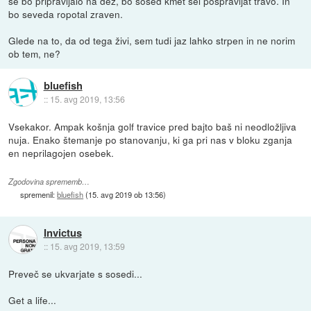
se bo pripravljalo na dež, bo sosed kmet šel pospravljat travo. In
bo seveda ropotal zraven.
Glede na to, da od tega živi, sem tudi jaz lahko strpen in ne norim
ob tem, ne?
bluefish
::
15. avg 2019, 13:56
Vsekakor. Ampak košnja golf travice pred bajto baš ni neodložljiva
nuja. Enako štemanje po stanovanju, ki ga pri nas v bloku zganja
en neprilagojen osebek.
Zgodovina sprememb…
spremenil:
bluefish
(
15. avg 2019 ob 13:56
)
Invictus
::
15. avg 2019, 13:59
Preveč se ukvarjate s sosedi...
Get a life...