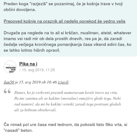
Preden koga "razjeziš" se pozanimaj, če je košnja trave v tvoji
občini dovoljena.
Prepoved košnje na praznik ali nedeljo ponekod še vedno velja
Drugače pa neglede na to ali si krščan, musliman, ateist, whatever
imamo vsi radi mir ob dela prostih dnevih, res pa je, da zaradi
čedalje večjega kroničnega pomanjkanja časa vikend edini čas, ko
se lahko lotimo hišnih opravil.
Pika na i
::
15. avg 2019, 11:25
Jan50
je
15. avg 2019 ob 10:46
izjavil
:
Danes, ko je cerkveni praznik nameravam kositi travo na vrtu.
Pa me zanima ali so kakšne (moralne) omejitve glede tega. Nebi
rad namreč, da mi be kakšni verniki zaradi tega postrani gledali
ali za hrbtom obrekovali.
Če nimaš pol ure časa med tednom, da pokosiš tisto fliko vrta, si
"nasadi" beton.