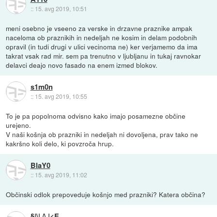
::
15. avg 2019, 10:51
meni osebno je vseeno za verske in drzavne praznike ampak
naceloma ob praznikih in nedeljah ne kosim in delam podobnih
opravil (in tudi drugi v ulici vecinoma ne) ker verjamemo da ima
takrat vsak rad mir. sem pa trenutno v ljubljanu in tukaj ravnokar
delavci deajo novo fasado na enem izmed blokov.
s1m0n
::
15. avg 2019, 10:55
To je pa popolnoma odvisno kako imajo posamezne občine
urejeno.
V naši košnja ob prazniki in nedeljah ni dovoljena, prav tako ne
kakršno koli delo, ki povzroča hrup.
BlaY0
::
15. avg 2019, 11:02
Občinski odlok prepoveduje košnjo med prazniki? Katera občina?
§|\| /\ |<E