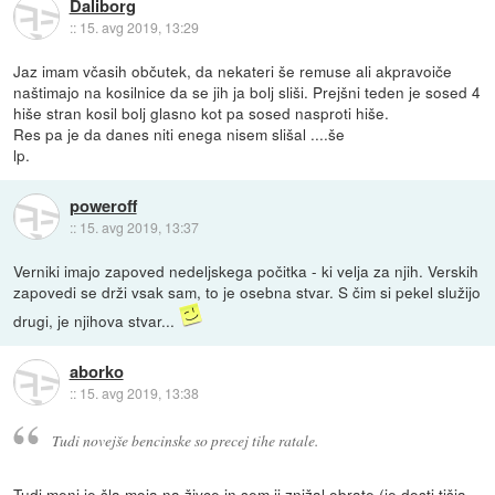
Daliborg
::
15. avg 2019, 13:29
Jaz imam včasih občutek, da nekateri še remuse ali akpravoiče
naštimajo na kosilnice da se jih ja bolj sliši. Prejšni teden je sosed 4
hiše stran kosil bolj glasno kot pa sosed nasproti hiše.
Res pa je da danes niti enega nisem slišal ....še
lp.
poweroff
::
15. avg 2019, 13:37
Verniki imajo zapoved nedeljskega počitka - ki velja za njih. Verskih
zapovedi se drži vsak sam, to je osebna stvar. S čim si pekel služijo
drugi, je njihova stvar...
aborko
::
15. avg 2019, 13:38
Tudi novejše bencinske so precej tihe ratale.
Tudi meni je šla moja na živce in sem ji znižal obrate (je dosti tišja