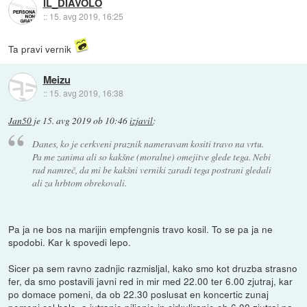
IL_DIAVOLO
::
15. avg 2019, 16:25
Ta pravi vernik
Meizu
::
15. avg 2019, 16:38
Jan50
je
15. avg 2019 ob 10:46
izjavil
:
Danes, ko je cerkveni praznik nameravam kositi travo na vrtu.
Pa me zanima ali so kakšne (moralne) omejitve glede tega. Nebi
rad namreč, da mi be kakšni verniki zaradi tega postrani gledali
ali za hrbtom obrekovali.
Pa ja ne bos na marijin empfengnis travo kosil. To se pa ja ne
spodobi. Kar k spovedi lepo.
Sicer pa sem ravno zadnjic razmisljal, kako smo kot druzba strasno
fer, da smo postavili javni red in mir med 22.00 ter 6.00 zjutraj, kar
po domace pomeni, da ob 22.30 poslusat en koncertic zunaj
pomeni cel halo, a jutranje piljenje in cirkuliranje ob 6.00 zjutraj pa