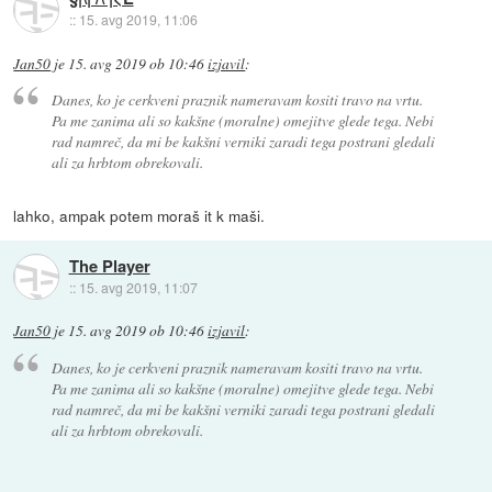
::
15. avg 2019, 11:06
Jan50
je
15. avg 2019 ob 10:46
izjavil
:
Danes, ko je cerkveni praznik nameravam kositi travo na vrtu.
Pa me zanima ali so kakšne (moralne) omejitve glede tega. Nebi
rad namreč, da mi be kakšni verniki zaradi tega postrani gledali
ali za hrbtom obrekovali.
lahko, ampak potem moraš it k maši.
The Player
::
15. avg 2019, 11:07
Jan50
je
15. avg 2019 ob 10:46
izjavil
:
Danes, ko je cerkveni praznik nameravam kositi travo na vrtu.
Pa me zanima ali so kakšne (moralne) omejitve glede tega. Nebi
rad namreč, da mi be kakšni verniki zaradi tega postrani gledali
ali za hrbtom obrekovali.