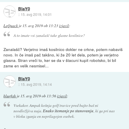
BlaY0
::
15. avg 2019, 14:01
LeQuack
je
15. avg 2019 ob 13:23
izjavil
:
A to imate vsi zanalašč take glasne kosilnice?
Zanalašč? Verjetno imaš kosilnico dokler ne crkne, potem nabaviš
novo. In če imaš pač takšno, ki že 20 let dela, potem je verjetno
glasna. Stran vreči to, ker se da v štacuni kupit robotsko, bi bil
zame en velik nesmisel...
BlaY0
::
15. avg 2019, 14:14
bluefish
je
15. avg 2019 ob 13:56
izjavil
:
Vsekakor. Ampak košnja golf travice pred bajto baš ni
neodložljiva nuja.
Enako štemanje po stanovanju
, ki ga pri nas
v bloku zganja en neprilagojen osebek.