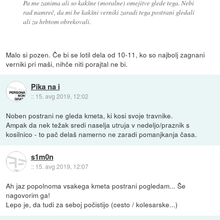
Pa me zanima ali so kakšne (moralne) omejitve glede tega. Nebi
rad namreč, da mi be kakšni verniki zaradi tega postrani gledali
ali za hrbtom obrekovali.
Malo si pozen. Če bi se lotil dela od 10-11, ko so najbolj zagnani
verniki pri maši, nihče niti porajtal ne bi.
Pika na i
::
15. avg 2019, 12:02
Noben postrani ne gleda kmeta, ki kosi svoje travnike.
Ampak da nek težak sredi naselja utruja v nedeljo/praznik s
kosilnico - to pač delaš namerno ne zaradi pomanjkanja časa.
s1m0n
::
15. avg 2019, 12:07
Ah jaz popolnoma vsakega kmeta postrani pogledam... Še
nagovorim ga!
Lepo je, da tudi za seboj počistijo (cesto / kolesarske...)