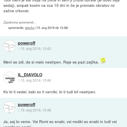
sedaj), ampak kosim na cca 10 dni in če je premalo obratov mi
začne crkovat.
Zgodovina sprememb…
spremenilo:
aborko
(
15. avg 2019 ob 13:38
)
poweroff
::
15. avg 2019, 13:42
Meni se zdi, da si malo nestrpen. Raje se pazi zajčka.
IL_DIAVOLO
::
15. avg 2019, 13:46
Ko bi ti vedel, kaki so ti verniki, bi ti tudi bil nestrpen.
poweroff
::
15. avg 2019, 13:48
Ja, saj to vemo. Vsi Romi so enaki, vsi moški so enaki in tudi vsi
verniki so enaki.