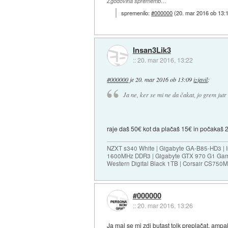
Zgodovina sprememb…
spremenilo:
#000000
(
20. mar 2016 ob 13:
Insan3Lik3
::
20. mar 2016, 13:22
#000000
je
20. mar 2016 ob 13:09
izjavil
:
Ja ne, ker se mi ne da čakat, jo grem jut
raje daš 50€ kot da plačaš 15€ in počakaš 
NZXT s340 White | Gigabyte GA-B85-HD3 | I
1600MHz DDR3 | Gigabyte GTX 970 G1 Gam
Western Digital Black 1TB | Corsair CS75
#000000
::
20. mar 2016, 13:26
Ja mal se mi zdi butast tolk preplačat, am