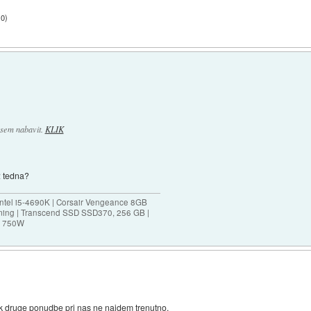
10
)
r sem nabavit.
KLIK
2 tedna?
ntel i5-4690K | Corsair Vengeance 8GB
ing | Transcend SSD SSD370, 256 GB |
0M 750W
pak druge ponudbe pri nas ne najdem trenutno.