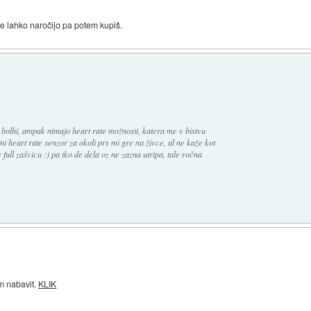
 če lahko naročijo pa potem kupiš.
bolhi, ampak nimajo heart rate možnosti, katera me v bistvu
ajni heart rate senzor za okoli prs mi gre na živce, al ne kaže kot
full zašvicu :) pa tko de dela oz ne zazna utripa, tale ročna
em nabavit.
KLIK