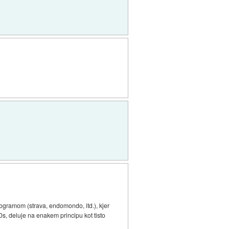
rogramom (strava, endomondo, itd.), kjer
10s, deluje na enakem principu kot tisto