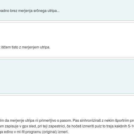
adno brez merjenja srčnega utripa...
t iščem tisto z merjenjem utripa.
im da merjenje utripa ni primerljivo s pasom. Pas sinhroniziraš z nekim športnim p
am zapisuje v gpx sled, pri teji zapestnici, če hočeš izmeriti pulz to traja kakšnih 5-
 edino v mi-fit programu (original) izmeri.