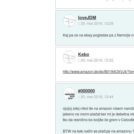
loveJDM
::
20. mar 2016, 13:29
Kaj pa ce na ebay pogledas pa z Nemcije nar
Kebo
::
20. mar 2016, 13:32
http://www.amazon.de/dp/B0194OXVJ4/?smi
#000000
::
20. mar 2016, 13:44
ojojoj zdej nikol še na amazon nisem naroč
jebeno ne morm plačat ker mi je debetna visa
tko da resnično bo boljše če grem v Celovšk
BTW na kak način se plačuje na amazonu ? k