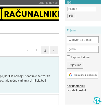
Išči:
Zadnje novice
Prijava
«
1
2
»
Zapomni si me
, ker tisti običajni heart rate senzor za
pa, tale ročna varijanta bi mi bla bolj
nov uporabnik
pozabili geslo?