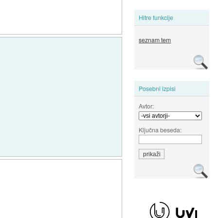
Hitre funkcije
seznam tem
Posebni izpisi
Avtor:
Ključna beseda: