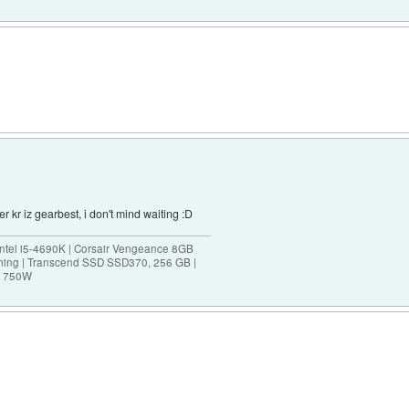
r kr iz gearbest, i don't mind waiting :D
ntel i5-4690K | Corsair Vengeance 8GB
ing | Transcend SSD SSD370, 256 GB |
0M 750W