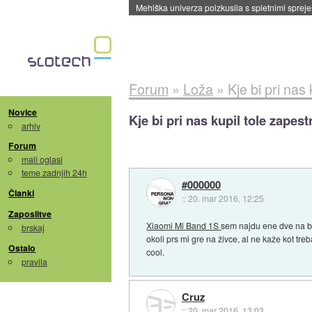
Forum
»
Loža
»
Kje bi pri nas
Novice
Kje bi pri nas kupil tole zapest
arhiv
Forum
mali oglasi
teme zadnjih 24h
#000000
Članki
::
20. mar 2016, 12:25
Zaposlitve
Xiaomi Mi Band 1S
sem najdu ene dve na bol
brskaj
okoli prs mi gre na živce, al ne kaže kot treb
Ostalo
cool.
pravila
Cruz
::
20. mar 2016, 13:03