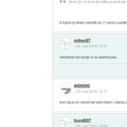
Ja ne, ker se mi ne da čakat, jo grem jut
Iz tujine jo lahko naročiš za 11 evrov s pošt
mihec87
::
20. mar 2016, 14:31
Gearbest ma opcijo iz eu warehouse..
#000000
::
20. mar 2016, 15:11
evo naj jo en naroči ker jest nisem v stanj
bond007
::
20. mar 2016, 15:38