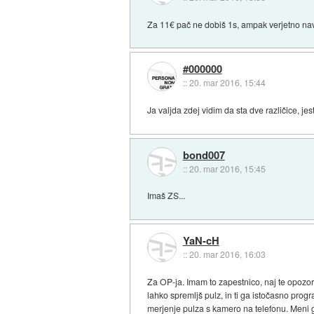
Za 11€ pač ne dobiš 1s, ampak verjetno nav
#000000
::
20. mar 2016, 15:44
Ja valjda zdej vidim da sta dve različice, jes
bond007
::
20. mar 2016, 15:45
Imaš ZS...
YaN-cH
::
20. mar 2016, 16:03
Za OP-ja. Imam to zapestnico, naj te opozor
lahko spremljš pulz, in ti ga istočasno progr
merjenje pulza s kamero na telefonu. Meni ga