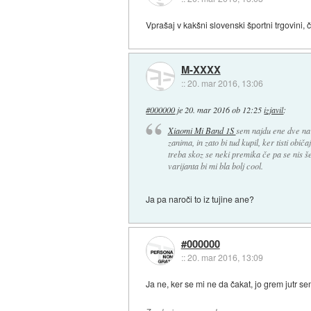
Vprašaj v kakšni slovenski športni trgovini,
M-XXXX
::
20. mar 2016, 13:06
#000000
je
20. mar 2016 ob 12:25
izjavil
:
Xiaomi Mi Band 1S
sem najdu ene dve na 
zanima, in zato bi tud kupil, ker tisti obič
treba skoz se neki premika če pa se nis še 
varijanta bi mi bla bolj cool.
Ja pa naroči to iz tujine ane?
#000000
::
20. mar 2016, 13:09
Ja ne, ker se mi ne da čakat, jo grem jutr s