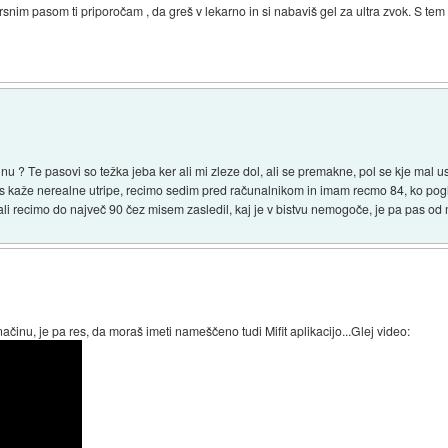
nim pasom ti priporočam , da greš v lekarno in si nabaviš gel za ultra zvok. S t
nu ? Te pasovi so težka jeba ker ali mi zleze dol, ali se premakne, pol se kje mal
s kaže nerealne utripe, recimo sedim pred računalnikom in imam recmo 84, ko pogl
i recimo do največ 90 čez misem zasledil, kaj je v bistvu nemogoče, je pa pas od 
ačinu, je pa res, da moraš imeti nameščeno tudi Mifit aplikacijo...Glej video: