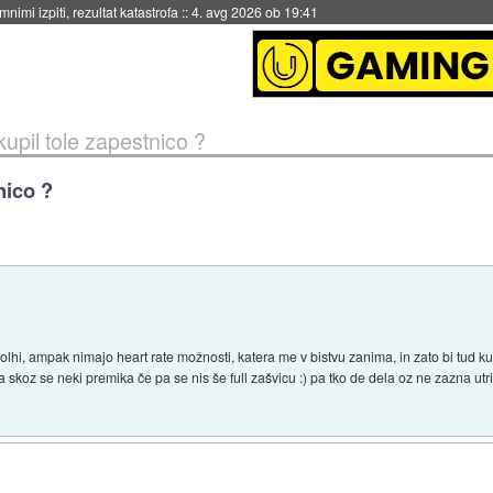
4. avg 2026 ob 19:41
 kupil tole zapestnico ?
nico ?
hi, ampak nimajo heart rate možnosti, katera me v bistvu zanima, in zato bi tud kupil
a skoz se neki premika če pa se nis še full zašvicu :) pa tko de dela oz ne zazna utri