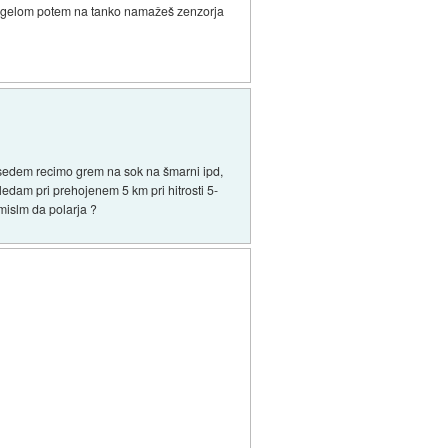
em gelom potem na tanko namažeš zenzorja
 usedem recimo grem na sok na šmarni ipd,
edam pri prehojenem 5 km pri hitrosti 5-
mislm da polarja ?