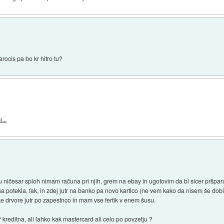
ocis pa bo kr hitro tu?
...
u ničesar sploh nimam računa pri njih, grem na ebay in ugotovim da bi sicer pršpa
 potekla, fak, in zdej jutr na banko pa novo kartico (ne vem kako da nisem še dobil
e drvore jutr po zapestnco in mam vse fertik v enem šusu.
reditna, ali lahko kak mastercard ali celo po povzetju ?