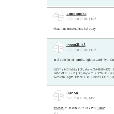
Looooooka
::
20. mar 2016, 14:06
visa, mastercard...isto kot ebay.
Insan3Lik3
::
20. mar 2016, 14:25
to si bom še jst naroču, zgleda zanimivo, sice
NZXT s340 White | Gigabyte GA-B85-HD3 | I
1600MHz DDR3 | Gigabyte GTX 970 G1 Gam
Western Digital Black 1TB | Corsair CS75
Ganon
::
20. mar 2016, 14:25
#000000
je
20. mar 2016 ob 13:09
izjavil
: