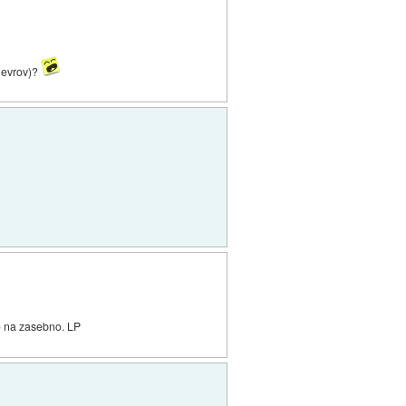
0 evrov)?
lo na zasebno. LP