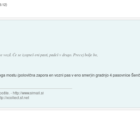
6:12
)
 se vozil. Če se izogneš eni pasti, padeš v drugo. Precej bolje bo,
ga mostu (polovična zapora en vozni pas v eno smer)in gradnjo 4 pasovnice Šenču
šte. - http://www.simail.si
tp://xcollect.sf.net