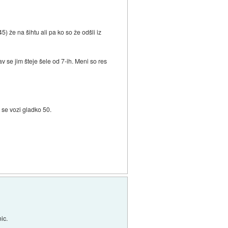
) že na šihtu ali pa ko so že odšli iz
v se jim šteje šele od 7-ih. Meni so res
 se vozi gladko 50.
ic.