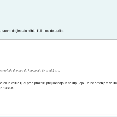
upam, da jim rata zrihtat tisti most do aprila.
zposelnih, dvomim da kdo konča že pred 2 uro.
 petek in veliko ljudi pred prazniki prej končajo in nakupujejo. Da ne omenjam da ima
ob 13:40h.