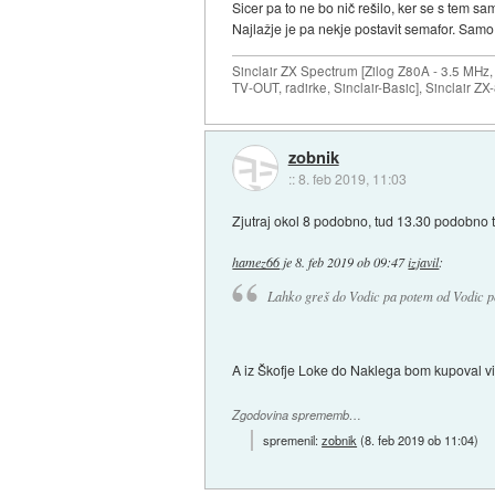
Sicer pa to ne bo nič rešilo, ker se s tem s
Najlažje je pa nekje postavit semafor. Samo 
Sinclair ZX Spectrum [Zilog Z80A - 3.5 MHz,
TV-OUT, radirke, Sinclair-Basic], Sinclair Z
zobnik
::
8. feb 2019, 11:03
Zjutraj okol 8 podobno, tud 13.30 podobno tk
hamez66
je
8. feb 2019 ob 09:47
izjavil
:
Lahko greš do Vodic pa potem od Vodic po
A iz Škofje Loke do Naklega bom kupoval vi
Zgodovina sprememb…
spremenil:
zobnik
(
8. feb 2019 ob 11:04
)