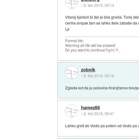
::
8. feb 2019, 09:14
Včeraj kjerkoli bi šel je bila gneča. Torej
centra ampak tam se lahko šele zabaše da 
Lp
Format life:
Warning all life will be erased!
Do you want to continue?(y/n) Y_
zobnik
::
8. feb 2019, 09:18
Zgleda kot da je polovica Kranjčanov brezp
hamez66
::
8. feb 2019, 09:47
Lahko greš do Vodic pa potem od Vodic po 