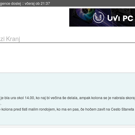
 umetne inteligence
::
včeraj ob 21:23
zi Kranj
 je bla ura okol 14.00, ko naj bi večina še delala, ampak kolona se je nabrala skor
.
e kolona pred tisti malim rondojem, ko ma en pas, če hočem zavit na Cesto Staneta