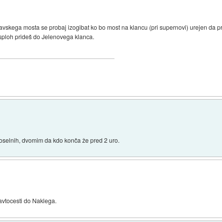
 delavskega mosta se probaj izogibat ko bo most na klancu (pri supernovi) urejen da
sploh prideš do Jelenovega klanca.
oselnih, dvomim da kdo konča že pred 2 uro.
avtocesti do Naklega.