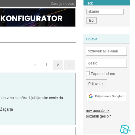
Išči:
Zadnje novice
Prijava
«
1
2
»
Zapomni si me
aj do vrha klančka, Ljubljanske ceste do
 Žagarja
nov uporabnik
pozabili geslo?