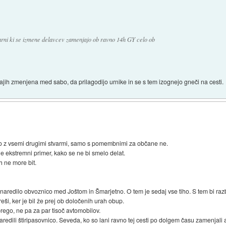
arni ki se izmene delavcev zamenjajo ob ravno 14h GY celo ob
krajih zmenjena med sabo, da prilagodijo urnike in se s tem izognejo gneči na cesti.
ajo z vsemi drugimi stvarmi, samo s pomembnimi za občane ne.
 je ekstremni primer, kako se ne bi smelo delat.
 ne more bit.
 naredilo obvoznico med Joštom in Šmarjetno. O tem je sedaj vse tiho. S tem bi raz
i, ker je bil že prej ob določenih urah obup.
rego, ne pa za par tisoč avtomobilov.
edili štiripasovnico. Seveda, ko so lani ravno tej cesti po dolgem času zamenjali a