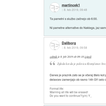
martincek1
::
8. feb 2019, 09:48
Ta pametni s službo začnejo ob 6:00.
Ni pametne alternative do Naklega, jaz samo 
Daliborg
::
8. feb 2019, 09:58
zobnik
je
8. feb 2019 ob 09:18
izjavil
:
Zgleda kot da je polovica Kranjčanov bre
Danes je praznik zato se je včeraj štelo kot
delavcev zamenjajo ob ravno 14h GY celo 
Format life:
Warning all life will be erased!
Do you want to continue?(y/n) Y_