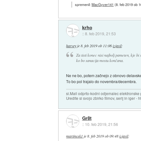
spremenil:
MacGyver141
(
8. feb 2019 ob 1
krho
::
8. feb 2019, 21:53
harvey
je
8. feb 2019 ob 11:06
izjavil
:
Za tisti konec nisi najbolj pameten, kje bi
ko bo sanacija mostu končana.
Ne ne bo, potem začnejo z obnovo delavske
To bo pol trajalo do novembra/decembra.
si.Mail odprto-kodni odjemalec elektronske po
Uredite si svojo zbirko filmov, serij in iger - ht
Gr8t
::
10. feb 2019, 21:56
martincek1
je
8. feb 2019 ob 09:48
izjavil
: