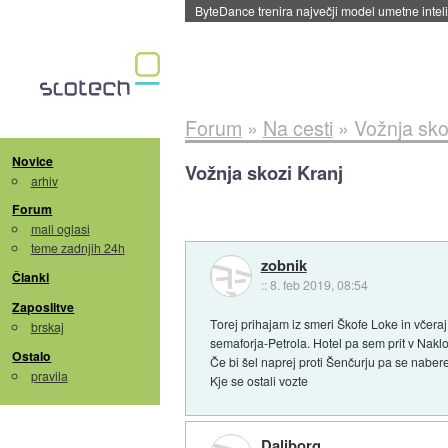
Spletne strani začele streči oglase za agente
Forum
»
Na cesti
»
Vožnja sko
Novice
Vožnja skozi Kranj
arhiv
Forum
mali oglasi
teme zadnjih 24h
zobnik
Članki
::
8. feb 2019, 08:54
Zaposlitve
Torej prihajam iz smeri Škofe Loke in včeraj
brskaj
semaforja-Petrola. Hotel pa sem prit v Naklo
Ostalo
Če bi šel naprej proti Šenčurju pa se naber
pravila
Kje se ostali vozte
Daliborg