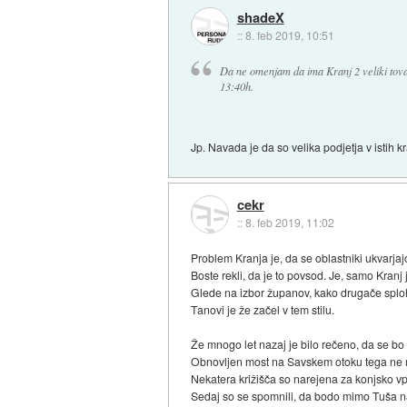
shadeX
::
8. feb 2019, 10:51
Da ne omenjam da ima Kranj 2 veliki tov
13:40h.
Jp. Navada je da so velika podjetja v istih 
cekr
::
8. feb 2019, 11:02
Problem Kranja je, da se oblastniki ukvarj
Boste rekli, da je to povsod. Je, samo Kranj
Glede na izbor županov, kako drugače sploh
Tanovi je že začel v tem stilu.
Že mnogo let nazaj je bilo rečeno, da se bo
Obnovljen most na Savskem otoku tega ne reš
Nekatera križišča so narejena za konjsko vp
Sedaj so se spomnili, da bodo mimo Tuša nar