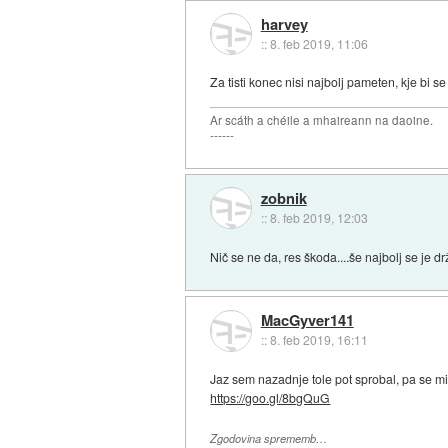
harvey
::
8. feb 2019, 11:06
Za tisti konec nisi najbolj pameten, kje bi 
Ar scáth a chéile a mhaireann na daoine.
------
zobnik
::
8. feb 2019, 12:03
Nič se ne da, res škoda....še najbolj se je d
MacGyver141
::
8. feb 2019, 16:11
Jaz sem nazadnje tole pot sprobal, pa se mi z
https://goo.gl/8bgQuG
Zgodovina sprememb…