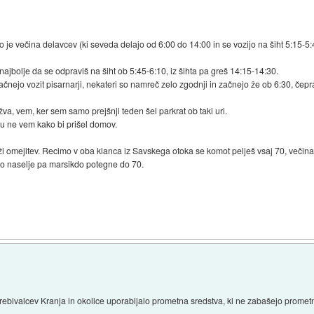
 je večina delavcev (ki seveda delajo od 6:00 do 14:00 in se vozijo na šiht 5:15-5:45
 najbolje da se odpraviš na šiht ob 5:45-6:10, iz šihta pa greš 14:15-14:30.
čnejo vozit pisarnarji, nekateri so namreč zelo zgodnji in začnejo že ob 6:30, čepra
a, vem, ker sem samo prejšnji teden šel parkrat ob taki uri.
ju ne vem kako bi prišel domov.
ži omejitev. Recimo v oba klanca iz Savskega otoka se komot pelješ vsaj 70, večina
no naselje pa marsikdo potegne do 70.
 prebivalcev Kranja in okolice uporabljalo prometna sredstva, ki ne zabašejo prometn