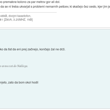
amo premakne kolono za par metrov gor ali dol.
da se ni treba ukvarjat s problemi nemarnih pešcev, ki skačejo čez cesto, kjer jim je
 48kB, dvojni kasetofon,
X-81 [Z80A, 3.25MHZ, 1kB]
o da tist da eni prej začnejo, končajo žal ne drži.
 avtocesti do Naklega.
njeto, zato da bom okol hodil