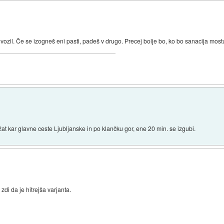
se vozil. Če se izogneš eni pasti, padeš v drugo. Precej bolje bo, ko bo sanacija mos
ržat kar glavne ceste Ljubljanske in po klančku gor, ene 20 min. se izgubi.
di da je hitrejša varjanta.