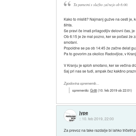
Ta pametni s službo začnejo ob 6:00.
Kako to misliš? Najmanj gužve na cesti je, ko
šihta.
Se pravi če imaš prilagodljiv delovni čas, je
Ob 6:15 je že mal pozno, ker se počasi že za
smotani.
Popoldne se pa ob 14:45 že začne delat gužv
Pa to govorim za okolico Radovljice, v Kran
V Kranju je sploh smotano, ker se večina dr
Saj pri nas se tudi, ampak čez kakšno praz
Zgodovina sprememb…
spremenilo:
Gr8t
(
10. feb 2019 ob 22:01
)
jype
::
10. feb 2019, 22:00
Za prevoz na take razdalje bi lahko tričetrt