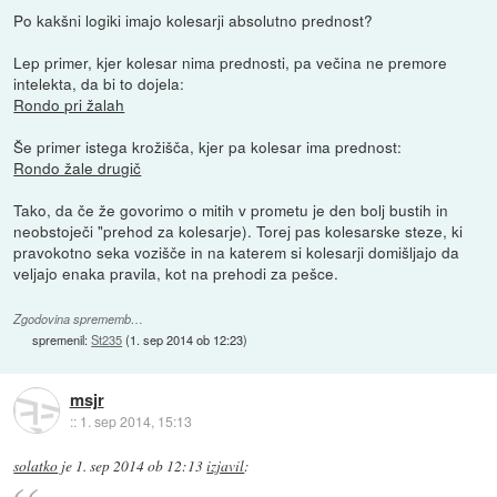
Po kakšni logiki imajo kolesarji absolutno prednost?
Lep primer, kjer kolesar nima prednosti, pa večina ne premore
intelekta, da bi to dojela:
Rondo pri žalah
Še primer istega krožišča, kjer pa kolesar ima prednost:
Rondo žale drugič
Tako, da če že govorimo o mitih v prometu je den bolj bustih in
neobstoječi "prehod za kolesarje). Torej pas kolesarske steze, ki
pravokotno seka vozišče in na katerem si kolesarji domišljajo da
veljajo enaka pravila, kot na prehodi za pešce.
Zgodovina sprememb…
spremenil:
St235
(
1. sep 2014 ob 12:23
)
msjr
::
1. sep 2014, 15:13
solatko
je
1. sep 2014 ob 12:13
izjavil
: