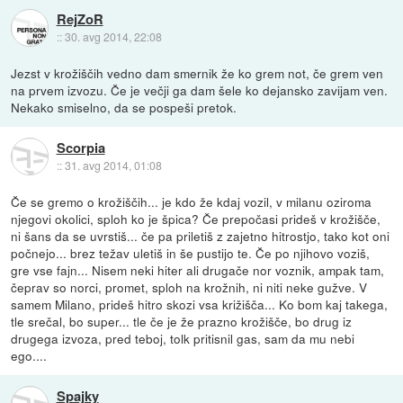
RejZoR
::
30. avg 2014, 22:08
Jezst v krožiščih vedno dam smernik že ko grem not, če grem ven
na prvem izvozu. Če je večji ga dam šele ko dejansko zavijam ven.
Nekako smiselno, da se pospeši pretok.
Scorpia
::
31. avg 2014, 01:08
Če se gremo o krožiščih... je kdo že kdaj vozil, v milanu oziroma
njegovi okolici, sploh ko je špica? Če prepočasi prideš v krožišče,
ni šans da se uvrstiš... če pa priletiš z zajetno hitrostjo, tako kot oni
počnejo... brez težav uletiš in še pustijo te. Če po njihovo voziš,
gre vse fajn... Nisem neki hiter ali drugače nor voznik, ampak tam,
čeprav so norci, promet, sploh na krožnih, ni niti neke gužve. V
samem Milano, prideš hitro skozi vsa križišča... Ko bom kaj takega,
tle srečal, bo super... tle če je že prazno krožišče, bo drug iz
drugega izvoza, pred teboj, tolk pritisnil gas, sam da mu nebi
ego....
Spajky