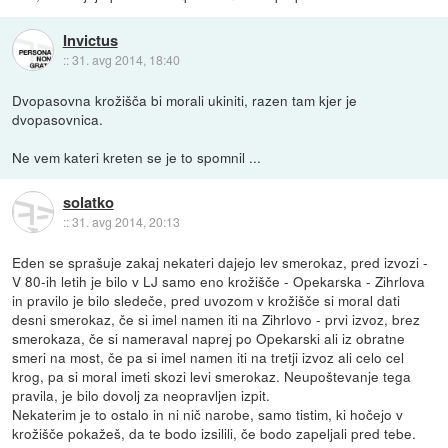
Invictus
::
31. avg 2014, 18:40
Dvopasovna krožišča bi morali ukiniti, razen tam kjer je
dvopasovnica.
Ne vem kateri kreten se je to spomnil ...
solatko
::
31. avg 2014, 20:13
Eden se sprašuje zakaj nekateri dajejo lev smerokaz, pred izvozi -
V 80-ih letih je bilo v LJ samo eno krožišče - Opekarska - Zihrlova
in pravilo je bilo sledeče, pred uvozom v krožišče si moral dati
desni smerokaz, če si imel namen iti na Zihrlovo - prvi izvoz, brez
smerokaza, če si nameraval naprej po Opekarski ali iz obratne
smeri na most, če pa si imel namen iti na tretji izvoz ali celo cel
krog, pa si moral imeti skozi levi smerokaz. Neupoštevanje tega
pravila, je bilo dovolj za neopravljen izpit.
Nekaterim je to ostalo in ni nič narobe, samo tistim, ki hočejo v
krožišče pokažeš, da te bodo izsilili, če bodo zapeljali pred tebe.