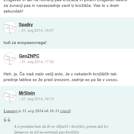
za zunanji pas in navsezadnje zavil iz krožišča. Vse to v dveh
sekundah!
Spajky
::
31. avg 2014, 16:47
tudi za enopasovnega!
GenZNPC
::
31. avg 2014, 17:33
Heh, ja. Če maš malo večji avto. Je v nekaterih krožiščih tak:
prednje tablice so že pred izvozom, zadnje so pa še v uvozu.
MrStein
::
31. avg 2014, 18:15
Lonsarg
je
31. avg 2014 ob 16:31
izjavil
:
A si predstavlate da bi se vključil v krožišče, potem dal lev
žmigavec in šel na notranji pas krožišča