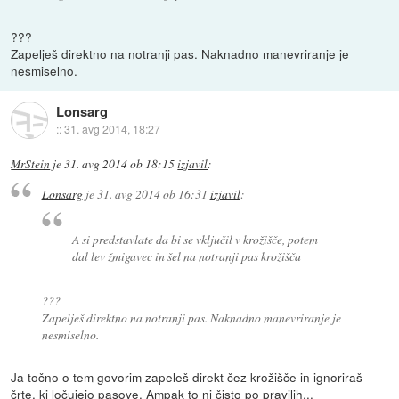
???
Zapelješ direktno na notranji pas. Naknadno manevriranje je
nesmiselno.
Lonsarg
::
31. avg 2014, 18:27
MrStein
je
31. avg 2014 ob 18:15
izjavil
:
Lonsarg
je
31. avg 2014 ob 16:31
izjavil
:
A si predstavlate da bi se vključil v krožišče, potem
dal lev žmigavec in šel na notranji pas krožišča
???
Zapelješ direktno na notranji pas. Naknadno manevriranje je
nesmiselno.
Ja točno o tem govorim zapeleš direkt čez krožišče in ignoriraš
črte, ki ločujejo pasove. Ampak to ni čisto po pravilih...