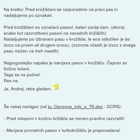
Na kratko: Pred krožiščem se razporedimo na pravi pas in
nadaljujemo po oznakah.
Pred krožiščem so označeni pasovi, kateri zavija kam. (skoraj
enako kot razvrstitveni pasovi na navadnih križiščih)
Nadaljujemo po izbranem pasu v krožišče, le ena odločitev je še:
izvoz na prvem ali drugem izvozu. (oziroma včasih je izvoz z enega
pasu možen na treh mestih)
Najpogostejša napaka je menjava pasov v krožišču. Čeprav so
fizično ločeni.
Tega se ne počne!
Res ne.
Ja, Andrej, tebe gledam.
Še nekaj namigov (od
tu: Osnovne_info_o_TK.doc
- DCRS):
- Pred vstopom v krožno križišče se moram pravilno razvrstiti!
- Menjava prometnih pasov v turbokrižišču je prepovedana!