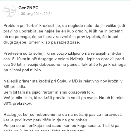
GenZNPC
::
30. avg 2014, 20:54
Problem pri "turbo" kroziscih je, da neglede nato, da jih veliko ljudi
pravilno uporablja, se najde še en kup drugih, ki jih ne in potem ti
nč ne pomaga, če se ti prav razvrstiš in prav izpelješ, če te pol
drugi zajebe. Smerniki so pa razred zase.
Predvsem so to šoferji, ki se vozijo izključno na relacijah šiht-dom
cca. 5-10km in nič drugega v celem življenju. Izpit so opravili pred
cca 30 leti in vozijo dobesedno na pamet. Takrat še tega krožnega
na njihovi poti ni bilo.
Najlepši primer sta krožni pri Štuku v MB in relativno nov krožni v
MS pri Lidlu.
Sem bil tam na pijači "artur" in smo opazovali folk.
Več je bilo tistih, ki so kršili pravila in vozili po svoje. Na uč bi rekel
80% prekrškov.
Razlog je, ker se nobenemu ne da na notranji pas za naravnost,
ker je prvi izvoz parkirišče in tja ne gre noben.
Pol pa se uni prčkajo med sabo, keri bo koga spustu. Tisti ki pa
hoče na 3. izvoz pa zadaj čaka za brezveze.