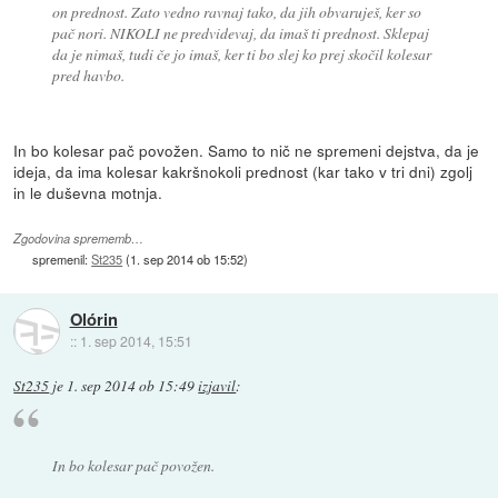
on prednost. Zato vedno ravnaj tako, da jih obvaruješ, ker so
pač nori. NIKOLI ne predvidevaj, da imaš ti prednost. Sklepaj
da je nimaš, tudi če jo imaš, ker ti bo slej ko prej skočil kolesar
pred havbo.
In bo kolesar pač povožen. Samo to nič ne spremeni dejstva, da je
ideja, da ima kolesar kakršnokoli prednost (kar tako v tri dni) zgolj
in le duševna motnja.
Zgodovina sprememb…
spremenil:
St235
(
1. sep 2014 ob 15:52
)
Olórin
::
1. sep 2014, 15:51
St235
je
1. sep 2014 ob 15:49
izjavil
:
In bo kolesar pač povožen.