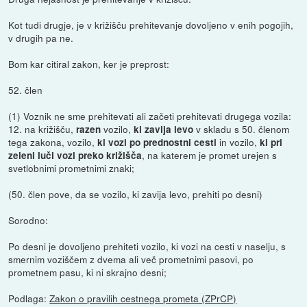
Kot tudi drugje, je v križišču prehitevanje dovoljeno v enih pogojih,
v drugih pa ne.
Bom kar citiral zakon, ker je preprost:
52. člen
(1) Voznik ne sme prehitevati ali začeti prehitevati drugega vozila:
12. na križišču,
vozilo,
v skladu s 50. členom
razen
ki zavija levo
tega zakona, vozilo,
in vozilo,
ki vozi po prednostni cesti
ki pri
, na katerem je promet urejen s
zeleni luči vozi preko križišča
svetlobnimi prometnimi znaki;
(50. člen pove, da se vozilo, ki zavija levo, prehiti po desni)
Sorodno:
Po desni je dovoljeno prehiteti vozilo, ki vozi na cesti v naselju, s
smernim voziščem z dvema ali več prometnimi pasovi, po
prometnem pasu, ki ni skrajno desni;
Podlaga:
Zakon o pravilih cestnega prometa (ZPrCP)