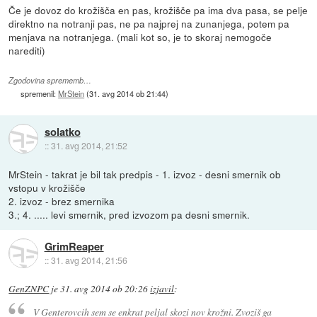
Če je dovoz do krožišča en pas, krožišče pa ima dva pasa, se pelje
direktno na notranji pas, ne pa najprej na zunanjega, potem pa
menjava na notranjega. (mali kot so, je to skoraj nemogoče
narediti)
Zgodovina sprememb…
spremenil:
MrStein
(
31. avg 2014 ob 21:44
)
solatko
::
31. avg 2014, 21:52
MrStein - takrat je bil tak predpis - 1. izvoz - desni smernik ob
vstopu v krožišče
2. izvoz - brez smernika
3.; 4. ..... levi smernik, pred izvozom pa desni smernik.
GrimReaper
::
31. avg 2014, 21:56
GenZNPC
je
31. avg 2014 ob 20:26
izjavil
:
V Genterovcih sem se enkrat peljal skozi nov krožni. Zvoziš ga