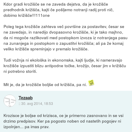
Kdor gradi krožišče se ne zaveda dejstva, da je krožišče
predhodnik križišča, kajti če pošljemo notranji radij proti nič,
dobimo križišče!!!111one
Poleg tega krožišče zahteva več površine za postavitev, česar se
ne zavedajo, in naredijo dvopasovno krožišče, ki je tako majhno,
da ni mogoče razlikovati med postopkom izvoza iz notranjega pasu
na zunanjega in postopkom o zapustitvi krožišča; ali pa že komaj
veliko križišče spreminjajo v premalo krožišče.
Tudi vožnja ni ekološka in ekonomska, kajti ljudje, ki nameravajo
krožišče izpustiti blizu antipodne točke, krožijo, česar jim v križišču
ni potrebno storiti.
Mit je, da je krožišče boljše od križišča, pa ni.
Tezaab
::
30. avg 2014, 18:53
Krozisce je boljse od krizisca, ce je primerno zasnovano in se vsi
drzimo predpisov. Ker pa pogosto noben od nastetih pogojev ni
izpolnjen... pa imas prav.