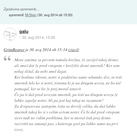
Zgodovina sprememb…
spremenil:
MrStein
(
30. avg 2014 ob 15:33
)
galu
::
30. avg 2014, 15:39
GrimReaper
je
30. avg 2014 ob 15:14
izjavil
:
Mene zanima za povsem tamala krožna, če zaviješ takoj desno,
ali smeš dat že pred vstopom v krožišče desni smernik? Ker sem
nekaj slišal, da nebi smel dajat.
Ker bodimo iskreni, notri si praktično samo sekundo, dve, in tisti
smernik šele ko si notri, tistemu ki je na drugem uvozu, ne bo nič
pomagal, ker se bo že prej moral ustavit.
Če pa ti daš pred uvozom smernik, pa tisti na drugem uvozu že
lahko zapelje noter. Ali pa jest kaj tukaj ne razumem?
Za dvopasovna zastopim, tista so dovolj velika, da daš lahko
smernik takoj ko si s celim avtom noter. Če bi dal pred vstopom
sicer tudi ne vidim problema, ker se moraš itak prej desno
razvrstit na zunanji pas, s katerega greš pa lahko samo na prvi
izvoz.