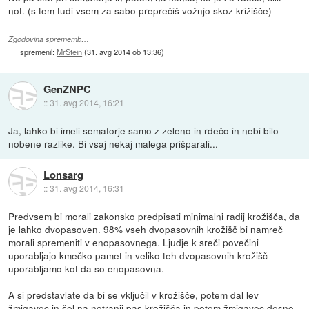
not. (s tem tudi vsem za sabo preprečiš vožnjo skoz križišče)
Zgodovina sprememb…
spremenil:
MrStein
(
31. avg 2014 ob 13:36
)
GenZNPC
::
31. avg 2014, 16:21
Ja, lahko bi imeli semaforje samo z zeleno in rdečo in nebi bilo
nobene razlike. Bi vsaj nekaj malega prišparali...
Lonsarg
::
31. avg 2014, 16:31
Predvsem bi morali zakonsko predpisati minimalni radij krožišča, da
je lahko dvopasoven. 98% vseh dvopasovnih krožišč bi namreč
morali spremeniti v enopasovnega. Ljudje k sreči povečini
uporabljajo kmečko pamet in veliko teh dvopasovnih krožišč
uporabljamo kot da so enopasovna.
A si predstavlate da bi se vključil v krožišče, potem dal lev
žmigavec in šel na notranji pas krožišča in potem žmigavec desno