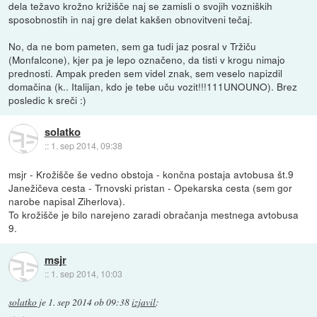
dela težavo krožno križišče naj se zamisli o svojih vozniških
sposobnostih in naj gre delat kakšen obnovitveni tečaj.
No, da ne bom pameten, sem ga tudi jaz posral v Tržiču
(Monfalcone), kjer pa je lepo označeno, da tisti v krogu nimajo
prednosti. Ampak preden sem videl znak, sem veselo napizdil
domačina (k.. Italijan, kdo je tebe uču vozit!!!111UNOUNO). Brez
posledic k sreči :)
solatko
::
1. sep 2014, 09:38
msjr - Krožišče še vedno obstoja - končna postaja avtobusa št.9
Janežičeva cesta - Trnovski pristan - Opekarska cesta (sem gor
narobe napisal Ziherlova).
To krožišče je bilo narejeno zaradi obračanja mestnega avtobusa
9.
msjr
::
1. sep 2014, 10:03
solatko
je
1. sep 2014 ob 09:38
izjavil
: