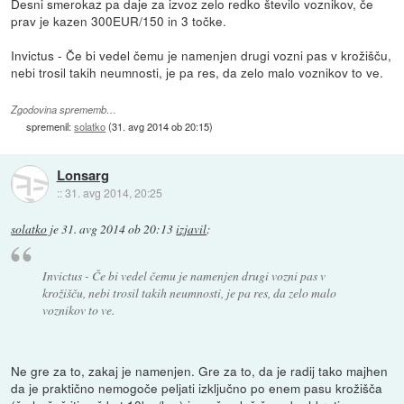
Desni smerokaz pa daje za izvoz zelo redko število voznikov, če
prav je kazen 300EUR/150 in 3 točke.
Invictus - Če bi vedel čemu je namenjen drugi vozni pas v krožišču,
nebi trosil takih neumnosti, je pa res, da zelo malo voznikov to ve.
Zgodovina sprememb…
spremenil:
solatko
(
31. avg 2014 ob 20:15
)
Lonsarg
::
31. avg 2014, 20:25
solatko
je
31. avg 2014 ob 20:13
izjavil
:
Invictus - Če bi vedel čemu je namenjen drugi vozni pas v
krožišču, nebi trosil takih neumnosti, je pa res, da zelo malo
voznikov to ve.
Ne gre za to, zakaj je namenjen. Gre za to, da je radij tako majhen
da je praktično nemogoče peljati izključno po enem pasu krožišča