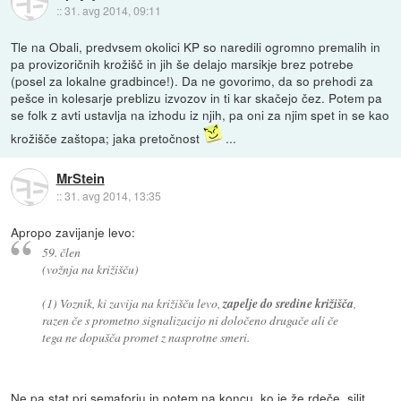
::
31. avg 2014, 09:11
Tle na Obali, predvsem okolici KP so naredili ogromno premalih in
pa provizoričnih krožišč in jih še delajo marsikje brez potrebe
(posel za lokalne gradbince!). Da ne govorimo, da so prehodi za
pešce in kolesarje preblizu izvozov in ti kar skačejo čez. Potem pa
se folk z avti ustavlja na izhodu iz njih, pa oni za njim spet in se kao
krožišče zaštopa; jaka pretočnost
...
MrStein
::
31. avg 2014, 13:35
Apropo zavijanje levo:
59. člen
(vožnja na križišču)
(1) Voznik, ki zavija na križišču levo,
zapelje do sredine križišča
,
razen če s prometno signalizacijo ni določeno drugače ali če
tega ne dopušča promet z nasprotne smeri.
Ne pa stat pri semaforju in potem na koncu, ko je že rdeče, silit