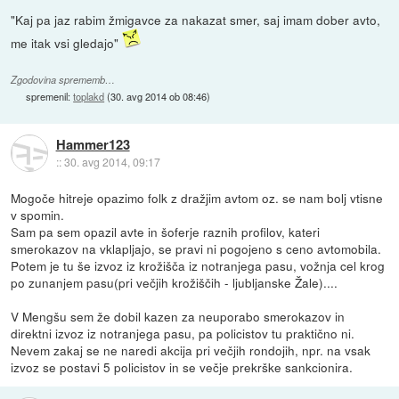
"Kaj pa jaz rabim žmigavce za nakazat smer, saj imam dober avto,
me itak vsi gledajo"
Zgodovina sprememb…
spremenil:
toplakd
(
30. avg 2014 ob 08:46
)
Hammer123
::
30. avg 2014, 09:17
Mogoče hitreje opazimo folk z dražjim avtom oz. se nam bolj vtisne
v spomin.
Sam pa sem opazil avte in šoferje raznih profilov, kateri
smerokazov na vklapljajo, se pravi ni pogojeno s ceno avtomobila.
Potem je tu še izvoz iz krožišča iz notranjega pasu, vožnja cel krog
po zunanjem pasu(pri večjih krožiščih - ljubljanske Žale)....
V Mengšu sem že dobil kazen za neuporabo smerokazov in
direktni izvoz iz notranjega pasu, pa policistov tu praktično ni.
Nevem zakaj se ne naredi akcija pri večjih rondojih, npr. na vsak
izvoz se postavi 5 policistov in se večje prekrške sankcionira.