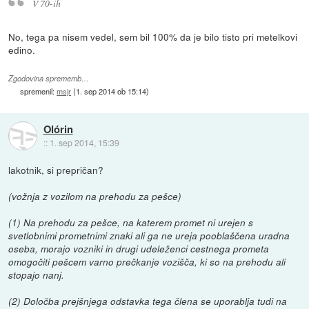
V 70-ih
No, tega pa nisem vedel, sem bil 100% da je bilo tisto pri metelkovi
edino.
Zgodovina sprememb…
spremenil:
msjr
(
1. sep 2014 ob 15:14
)
Olórin
::
1. sep 2014, 15:39
lakotnik, si prepričan?
(vožnja z vozilom na prehodu za pešce)
(1) Na prehodu za pešce, na katerem promet ni urejen s
svetlobnimi prometnimi znaki ali ga ne ureja pooblaščena uradna
oseba, morajo vozniki in drugi udeleženci cestnega prometa
omogočiti pešcem varno prečkanje vozišča, ki so na prehodu ali
stopajo nanj.
(2) Določba prejšnjega odstavka tega člena se uporablja tudi na