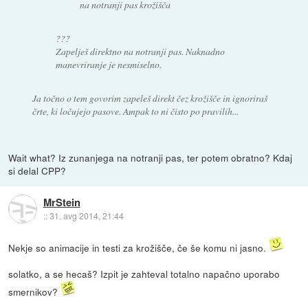
na notranji pas krožišča
???
Zapelješ direktno na notranji pas. Naknadno
manevriranje je nesmiselno.
Ja točno o tem govorim zapeleš direkt čez krožišče in ignoriraš
črte, ki ločujejo pasove. Ampak to ni čisto po pravilih...
Wait what? Iz zunanjega na notranji pas, ter potem obratno? Kdaj
si delal CPP?
MrStein
::
31. avg 2014, 21:44
Nekje so animacije in testi za krožišče, če še komu ni jasno.
solatko, a se hecaš? Izpit je zahteval totalno napačno uporabo
smernikov?