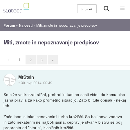
☰
Forum
»
Na cesti
»
Miti, zmote in nepoznavanje predpisov
Miti, zmote in nepoznavanje predpisov
«
1
2
3
»
MrStein
::
30. avg 2014, 00:49
Sem že velikokrat slišal, prebral in tudi na cesti videl, da komu niso
jasna pravila za kako prometno situacijo. Zato bi tule opisal(i) nekaj
teh.
Začel bom s takoimenovanimi turbo krožišči. So bolj nova zadeva
in zato nekaterim ne najbolj jasna, čeprav je stvar v bistvu še bolj
preprosta od "starih", klasičnih krožišč.