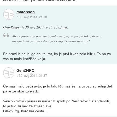
matonson
::
30. avg 2014, 21:18
GrimReaper
je
30. avg 2014 ob 15:14
izjavil
:
Mene zanima za povsem tamala krožna, če zaviješ takoj desno,
ali smeš dat že pred vstopom v krožišče desni smernik?
Po pravilih naj bi ga dal takrat, ko je prvi izvoz zelo blizu. To pa za
vsa ta mala krožišča velja.
GenZNPC
::
30. avg 2014, 21:37
Če maš malo večji avto, je to tak. Rit maš še na uvozu sprednji del
pa je že skor izven :D
Veliko krožnih prinas ni narjenih sploh po Neufretovih standardih,
to je tudi krivec za zmešnjave.
Glavni trg, koroška cesta...