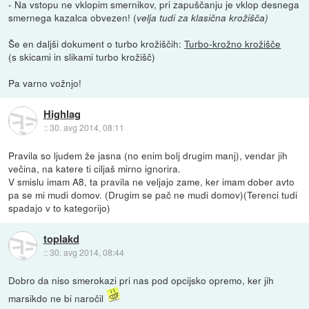
- Na vstopu ne vklopim smernikov, pri zapuščanju je vklop desnega
smernega kazalca obvezen! (
velja tudi za klasična krožišča)
Še en daljši dokument o turbo krožiščih:
Turbo-krožno krožišče
(s skicami in slikami turbo krožišč)
Pa varno vožnjo!
Highlag
::
30. avg 2014, 08:11
Pravila so ljudem že jasna (no enim bolj drugim manj), vendar jih
večina, na katere ti ciljaš mirno ignorira.
V smislu imam A8, ta pravila ne veljajo zame, ker imam dober avto
pa se mi mudi domov. (Drugim se pač ne mudi domov)(Terenci tudi
spadajo v to kategorijo)
toplakd
::
30. avg 2014, 08:44
Dobro da niso smerokazi pri nas pod opcijsko opremo, ker jih
marsikdo ne bi naročil