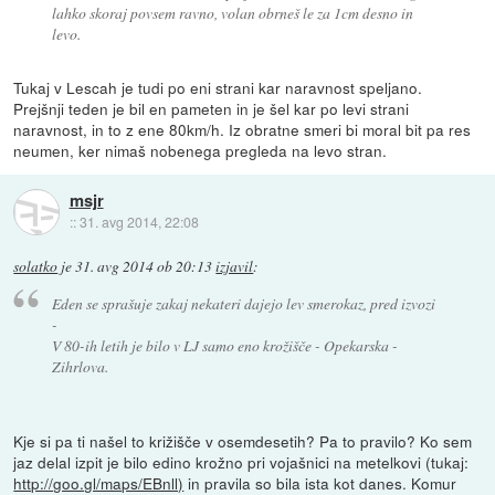
lahko skoraj povsem ravno, volan obrneš le za 1cm desno in
levo.
Tukaj v Lescah je tudi po eni strani kar naravnost speljano.
Prejšnji teden je bil en pameten in je šel kar po levi strani
naravnost, in to z ene 80km/h. Iz obratne smeri bi moral bit pa res
neumen, ker nimaš nobenega pregleda na levo stran.
msjr
::
31. avg 2014, 22:08
solatko
je
31. avg 2014 ob 20:13
izjavil
:
Eden se sprašuje zakaj nekateri dajejo lev smerokaz, pred izvozi
-
V 80-ih letih je bilo v LJ samo eno krožišče - Opekarska -
Zihrlova.
Kje si pa ti našel to križišče v osemdesetih? Pa to pravilo? Ko sem
jaz delal izpit je bilo edino krožno pri vojašnici na metelkovi (tukaj:
http://goo.gl/maps/EBnll)
in pravila so bila ista kot danes. Komur