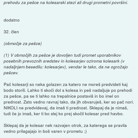
prehodu za pešce na kolesarski stezi ali drugi prometni površini.
dodatno
32. člen
(območje za pešce)
(1) V območjih za pešce je dovoljen tudi promet uporabnikov
posebnih prevoznih sredstev in kolesarjev oziroma kolesark (v
nadaljnjem besedilu: kolesarjev), vendar le tako, da ne ogrožajo
pešcev.
Pač kolesarji so neka golazen za katero ne moreš predvideti kaj
bodo storili. Lahko ti skoči dol s kolesa in peš nadaljuje po prehodi
za pešce, pa se ti lahko na trepalnice postaviš in bo imel on
prednost. Zato vedno ravnaj tako, da jih obvaruješ, ker so pač nori.
NIKOLI ne predvidevaj, da imaš ti prednost. Sklepaj da je nimaš,
tudi če jo imaš, ker ti bo slej ko prej skočil kolesar pred havbo.
Sklepaj da je kolesar nek razvajen otrok, za katerega se pravila
vedno prilagajajo in boš varen v prometu ;)