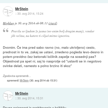
MrStein
::
30. avg 2014, 15:24
Highlag
je
30. avg 2014 ob 08:11
izjavil
:
Pravila so ljudem že jasna (no enim bolj drugim manj), vendar
jih večina, na katere ti ciljaš mirno ignorira.
Dvomim. Če ima pred sabo ravno (no, malo ukrivljeno) cesto,
prednost in to ve, zakaj se ustavi, zmedeno pogleda levo-desno in
potem previdno čez betonski ločilnik zapelje na sosednji pas?
Objestnost pa spet ni, saj to nasprotje od "ustaviti se in negotovo
ovinke delati, namesto s polno brzino iti skoz"
Zgodovina sprememb…
spremenil:
MrStein
(
30. avg 2014 ob 15:31
)
MrStein
::
30. avg 2014, 15:31
Druga nejasnost je prehitevanje v križišču.