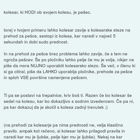
kolesar, ki HODI ob svojem kolesu, je pešec.
torej v tvojem primeru lahko kolesar zavije s kolesarske steze na
prehod za pešce, sestopi iz kolesa, kar naredi v največ 5
sekundah in dobi sudo prednost.
In na prehod za pešce brez problema lahko zavije, če s tem ne
ogroža pešcev. Še po pločniku lahko pelje če mu je volja, nikjer ne
piše da mora NUJNO uporabiti kolesarsko stezo. Še več, v členu ki
si ga citiral, piše da LAHKO uporablja pločnike, prehode za pešce
in sploh VSE površine namenjene pešcem.
Ti pa se postavi na trepalnice, kriv boš ti. Razen če bo kolesar še
sedel na kolesu, kar bo dokazljivo s sodnim izvedencem. Če pa ni,
pa kar dokazuj da je skočil s kolesa zadnji trenutek ;)
(na prehodi za kolesarje pa nima prednosti ne, velja klasično
pravilo. ampak kot rečeno, si kolesar lahko prilagodi pravila in
naredi kar mu je ljubše, pelje kjer mu je ljubše). Nekaj na kar