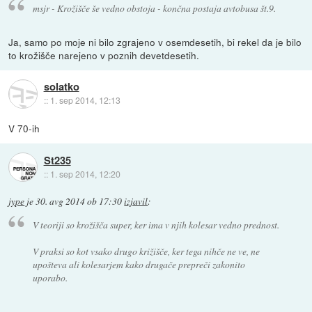
msjr - Krožišče še vedno obstoja - končna postaja avtobusa št.9.
Ja, samo po moje ni bilo zgrajeno v osemdesetih, bi rekel da je bilo
to krožišče narejeno v poznih devetdesetih.
solatko
::
1. sep 2014, 12:13
V 70-ih
St235
::
1. sep 2014, 12:20
jype
je
30. avg 2014 ob 17:30
izjavil
:
V teoriji so krožišča super, ker ima v njih kolesar vedno prednost.
V praksi so kot vsako drugo križišče, ker tega nihče ne ve, ne
upošteva ali kolesarjem kako drugače prepreči zakonito
uporabo.