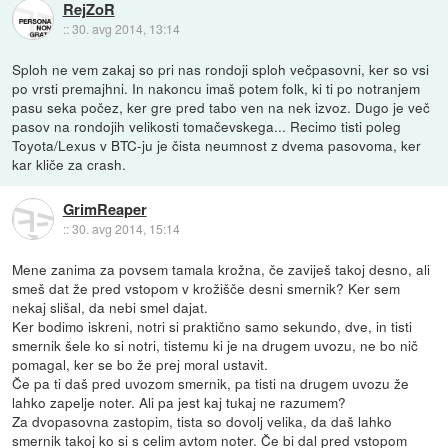
RejZoR
::
30. avg 2014, 13:14
Sploh ne vem zakaj so pri nas rondoji sploh večpasovni, ker so vsi
po vrsti premajhni. In nakoncu imaš potem folk, ki ti po notranjem
pasu seka počez, ker gre pred tabo ven na nek izvoz. Dugo je več
pasov na rondojih velikosti tomačevskega... Recimo tisti poleg
Toyota/Lexus v BTC-ju je čista neumnost z dvema pasovoma, ker
kar kliče za crash.
GrimReaper
::
30. avg 2014, 15:14
Mene zanima za povsem tamala krožna, če zaviješ takoj desno, ali
smeš dat že pred vstopom v krožišče desni smernik? Ker sem
nekaj slišal, da nebi smel dajat.
Ker bodimo iskreni, notri si praktično samo sekundo, dve, in tisti
smernik šele ko si notri, tistemu ki je na drugem uvozu, ne bo nič
pomagal, ker se bo že prej moral ustavit.
Če pa ti daš pred uvozom smernik, pa tisti na drugem uvozu že
lahko zapelje noter. Ali pa jest kaj tukaj ne razumem?
Za dvopasovna zastopim, tista so dovolj velika, da daš lahko
smernik takoj ko si s celim avtom noter. Če bi dal pred vstopom