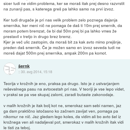
sicer tudi ne vidim problema, ker se moraš itak prej desno razvrstit
na zunanji pas, s katerega greš pa lahko samo na prvi izvoz.
Ker tudi drugače je pri nas velik problem zelo poznega dajanja
smernika, ker meni nič ne pomaga če daš ti 10m prej smernik, da
moram potem bremzat, če bi dal 50m prej bi pa lahko vmes že
prestavil v tretjo in drugo brez bremz.
Kjer je več ulic zastopim, da moraš bit za kak avto mimo prejšnje,
preden daš smernik. Če je možen samo en izvoz seveda tudi ne
moreš dajat 500m prej smernika, ampak 200m pa komot.
šernk
::
30. avg 2014, 15:18
Teorija v krožnih je eno, praksa pa drugo. Isto je z ustvarjanjem
reševalnega pasu na avtocestah pri nas. V teoriji je vse lepo videt,
v praksi se pa vse skupaj zalomi, zaradi butaste zakonodaje.
v malih krožnih je itak bolj kot ne, smerokaz sam sebi namen, jaz
ga dam praktično istočasno ko začnem zavijat ven, pomaga pa
nikomur ne nič. Jaz gledam lego koles, da vidim ali bo avto šel iz
krožnega ven ali nadaljeval pot, smerokaz v malih krožnih itak vidi
le tisti za teboj.