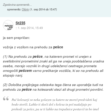
Zgodovina sprememb…
spremenilo:
Olórin
(
1. sep 2014 ob 15:47
)
St235
::
1. sep 2014, 15:49
ja sem prepričan:
vožnja z vozilom na prehodu za
pešce
(1) Na prehodu za
pešce
, na katerem promet ni urejen s
svetlobnimi prometnimi znaki ali ga ne ureja pooblaščena uradna
oseba, morajo vozniki in drugi udeleženci cestnega prometa
omogočiti
pešcem
varno prečkanje vozišča, ki so na prehodu ali
stopajo nanj.
(2) Določba prejšnjega odstavka tega člena se uporablja tudi na
prehodu za
pešce
na kolesarski stezi ali drugi prometni površini.
Pač kolesarji so neka golazen za katero ne moreš predvideti kaj
bodo storili. Lahko ti skoči dol s kolesa in peš nadaljuje po
prehodi za pešce, pa se ti lahko na trepalnice postaviš in bo imel