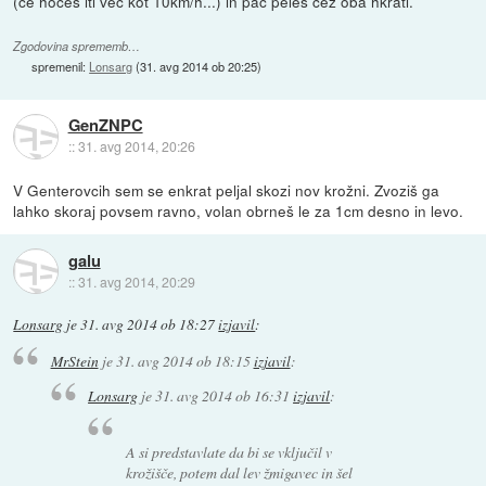
(če hočeš iti več kot 10km/h...) in pač peleš čez oba hkrati.
Zgodovina sprememb…
spremenil:
Lonsarg
(
31. avg 2014 ob 20:25
)
GenZNPC
::
31. avg 2014, 20:26
V Genterovcih sem se enkrat peljal skozi nov krožni. Zvoziš ga
lahko skoraj povsem ravno, volan obrneš le za 1cm desno in levo.
galu
::
31. avg 2014, 20:29
Lonsarg
je
31. avg 2014 ob 18:27
izjavil
:
MrStein
je
31. avg 2014 ob 18:15
izjavil
:
Lonsarg
je
31. avg 2014 ob 16:31
izjavil
:
A si predstavlate da bi se vključil v
krožišče, potem dal lev žmigavec in šel