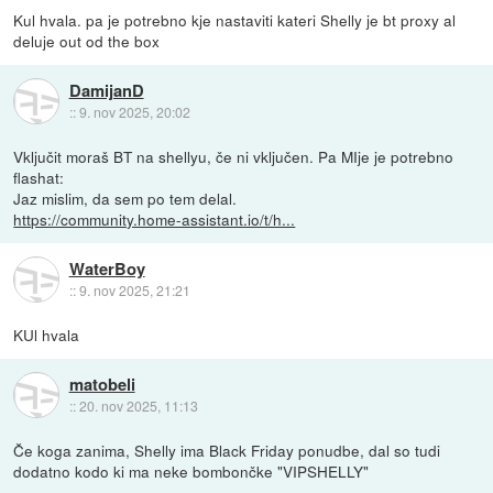
Kul hvala. pa je potrebno kje nastaviti kateri Shelly je bt proxy al
deluje out od the box
DamijanD
::
9. nov 2025, 20:02
Vključit moraš BT na shellyu, če ni vključen. Pa MIje je potrebno
flashat:
Jaz mislim, da sem po tem delal.
https://community.home-assistant.io/t/h...
WaterBoy
::
9. nov 2025, 21:21
KUl hvala
matobeli
::
20. nov 2025, 11:13
Če koga zanima, Shelly ima Black Friday ponudbe, dal so tudi
dodatno kodo ki ma neke bombončke "VIPSHELLY"