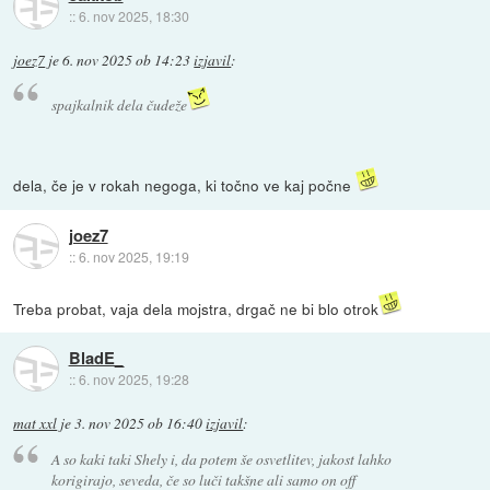
::
6. nov 2025, 18:30
joez7
je
6. nov 2025 ob 14:23
izjavil
:
spajkalnik dela čudeže
dela, če je v rokah negoga, ki točno ve kaj počne
joez7
::
6. nov 2025, 19:19
Treba probat, vaja dela mojstra, drgač ne bi blo otrok
BladE_
::
6. nov 2025, 19:28
mat xxl
je
3. nov 2025 ob 16:40
izjavil
:
A so kaki taki Shely i, da potem še osvetlitev, jakost lahko
korigirajo, seveda, če so luči takšne ali samo on off