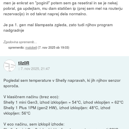
men je enkrat en "poginil" potem sem ga resetiral in se je nekej
pobral, ga updejtam, mu dam statičen ip (prej sem mel na routerju
rezervacijo) in od takrat naprej dela normalno.
Je pa 1. gen mal šlampasta zgleda, zato tudi njihov program
nadgradnje
Zgodovina sprememb…
spremenilo:
matobeli
(
7. nov 2025 ob 19:03
)
tilz0R
::
7. nov 2025, 21:47
Pogledal sem temperature v Shelly napravah, ki jih njihov senzor
sporoča.
V klasičnem načinu (brez eco):
Shelly 1 mini Gen3, izhod izklopljen = 54°C, izhod vklopljen = 62°C
Shelly 1 Plus 1PM (gen2 HW), izhod izklopljen: 48°C, izhod
vklopljen: 56°C
V eco načinu, sem izklopil izhode: