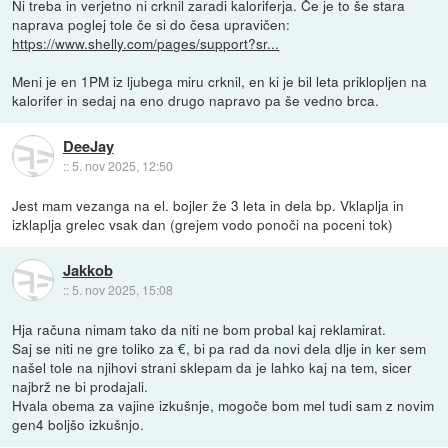
Ni treba in verjetno ni crknil zaradi kaloriferja. Če je to še stara
naprava poglej tole če si do česa upravičen:
https://www.shelly.com/pages/support?sr...
Meni je en 1PM iz ljubega miru crknil, en ki je bil leta priklopljen na
kalorifer in sedaj na eno drugo napravo pa še vedno brca.
DeeJay
::
5. nov 2025, 12:50
Jest mam vezanga na el. bojler že 3 leta in dela bp. Vklaplja in
izklaplja grelec vsak dan (grejem vodo ponoči na poceni tok)
Jakkob
::
5. nov 2025, 15:08
Hja računa nimam tako da niti ne bom probal kaj reklamirat.
Saj se niti ne gre toliko za €, bi pa rad da novi dela dlje in ker sem
našel tole na njihovi strani sklepam da je lahko kaj na tem, sicer
najbrž ne bi prodajali.
Hvala obema za vajine izkušnje, mogoče bom mel tudi sam z novim
gen4 boljšo izkušnjo.