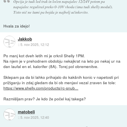
Opcija je tudi led trak in ločen napajalec 12/24V potem pa
napajalec reguliraš preko 0-10V vhoda (ima tudi shelly modul).
Tisto nič ne šumi pa bojda je najbolj učinkovito.
Hvala za idejo!
Jakkob
::
5. nov 2025, 12:12
Po manj kot dveh letih mi je crknil Shelly 1PM.
Na njem je v prehodnem obdobju nekajkrat na leto po nekaj ur na
dan laufal en el. kalorifer (8A). Torej pol obremenitve.
Sklepam pa da bi lahko prihajalo do kakšnih konic v napetosti pri
prižiganju in zdaj gledam da bi ob menjavi vezal zraven še tole:
https://www.shelly.com/products/rc-snub...
Razmišljam prav? Je kdo že počel kaj takega?
matobeli
::
5. nov 2025, 12:40