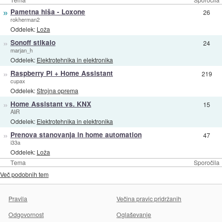
»
Pametna hiša - Loxone
26
rokherman2
Oddelek:
Loža
»
Sonoff stikalo
24
marjan_h
Oddelek:
Elektrotehnika in elektronika
»
Raspberry Pi + Home Assistant
219
cupax
Oddelek:
Strojna oprema
»
Home Assistant vs. KNX
15
AliR
Oddelek:
Elektrotehnika in elektronika
»
Prenova stanovanja in home automation
47
i33a
Oddelek:
Loža
Tema
Sporočila
Več podobnih tem
Pravila
Večina pravic pridržanih
Odgovornost
Oglaševanje