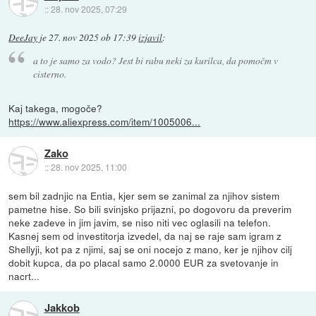
::
28. nov 2025, 07:29
DeeJay
je
27. nov 2025 ob 17:39
izjavil
:
a to je samo za vodo? Jest bi rabu neki za kurilca, da pomočm v
cisterno.
Kaj takega, mogoče?
https://www.aliexpress.com/item/1005006...
Zako
::
28. nov 2025, 11:00
sem bil zadnjic na Entia, kjer sem se zanimal za njihov sistem
pametne hise. So bili svinjsko prijazni, po dogovoru da preverim
neke zadeve in jim javim, se niso niti vec oglasili na telefon.
Kasnej sem od investitorja izvedel, da naj se raje sam igram z
Shellyji, kot pa z njimi, saj se oni nocejo z mano, ker je njihov cilj
dobit kupca, da po placal samo 2.0000 EUR za svetovanje in
nacrt...
Jakkob