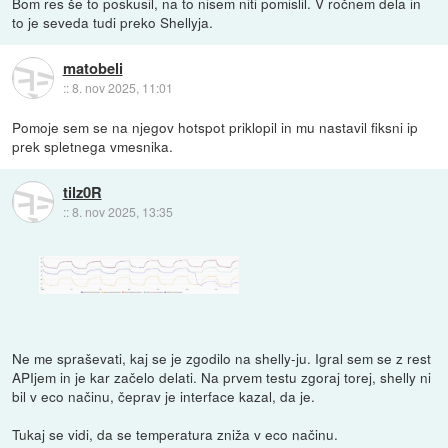
Bom res še to poskusil, na to nisem niti pomislil. V ročnem dela in
to je seveda tudi preko Shellyja.
matobeli
::
8. nov 2025, 11:01
Pomoje sem se na njegov hotspot priklopil in mu nastavil fiksni ip
prek spletnega vmesnika.
tilz0R
::
8. nov 2025, 13:35
Ne me spraševati, kaj se je zgodilo na shelly-ju. Igral sem se z rest
APIjem in je kar začelo delati. Na prvem testu zgoraj torej, shelly ni
bil v eco načinu, čeprav je interface kazal, da je.
Tukaj se vidi, da se temperatura zniža v eco načinu.