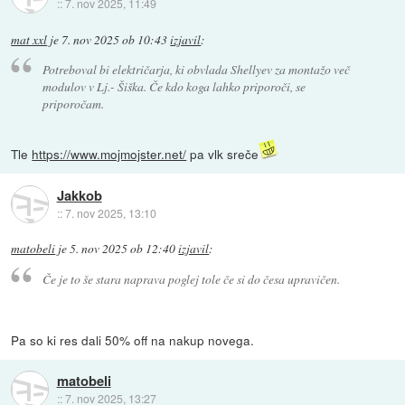
::
7. nov 2025, 11:49
mat xxl
je
7. nov 2025 ob 10:43
izjavil
:
Potreboval bi električarja, ki obvlada Shellyev za montažo več
modulov v Lj.- Šiška. Če kdo koga lahko priporoči, se
priporočam.
Tle
https://www.mojmojster.net/
pa vlk sreče
Jakkob
::
7. nov 2025, 13:10
matobeli
je
5. nov 2025 ob 12:40
izjavil
:
Če je to še stara naprava poglej tole če si do česa upravičen.
Pa so ki res dali 50% off na nakup novega.
matobeli
::
7. nov 2025, 13:27