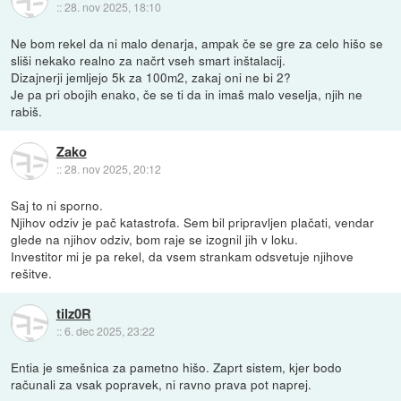
::
28. nov 2025, 18:10
Ne bom rekel da ni malo denarja, ampak če se gre za celo hišo se
sliši nekako realno za načrt vseh smart inštalacij.
Dizajnerji jemljejo 5k za 100m2, zakaj oni ne bi 2?
Je pa pri obojih enako, če se ti da in imaš malo veselja, njih ne
rabiš.
Zako
::
28. nov 2025, 20:12
Saj to ni sporno.
Njihov odziv je pač katastrofa. Sem bil pripravljen plačati, vendar
glede na njihov odziv, bom raje se izognil jih v loku.
Investitor mi je pa rekel, da vsem strankam odsvetuje njihove
rešitve.
tilz0R
::
6. dec 2025, 23:22
Entia je smešnica za pametno hišo. Zaprt sistem, kjer bodo
računali za vsak popravek, ni ravno prava pot naprej.