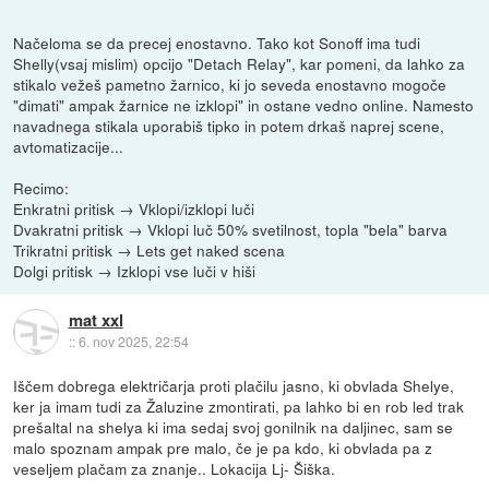
Načeloma se da precej enostavno. Tako kot Sonoff ima tudi
Shelly(vsaj mislim) opcijo "Detach Relay", kar pomeni, da lahko za
stikalo vežeš pametno žarnico, ki jo seveda enostavno mogoče
"dimati" ampak žarnice ne izklopi" in ostane vedno online. Namesto
navadnega stikala uporabiš tipko in potem drkaš naprej scene,
avtomatizacije...
Recimo:
Enkratni pritisk → Vklopi/izklopi luči
Dvakratni pritisk → Vklopi luč 50% svetilnost, topla "bela" barva
Trikratni pritisk → Lets get naked scena
Dolgi pritisk → Izklopi vse luči v hiši
mat xxl
::
6. nov 2025, 22:54
Iščem dobrega električarja proti plačilu jasno, ki obvlada Shelye,
ker ja imam tudi za Žaluzine zmontirati, pa lahko bi en rob led trak
prešaltal na shelya ki ima sedaj svoj gonilnik na daljinec, sam se
malo spoznam ampak pre malo, če je pa kdo, ki obvlada pa z
veseljem plačam za znanje.. Lokacija Lj- Šiška.