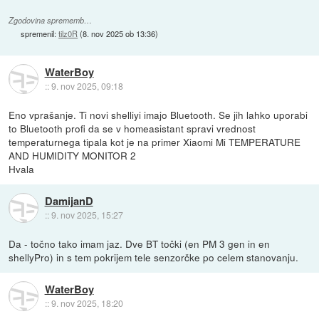
Zgodovina sprememb…
spremenil:
tilz0R
(
8. nov 2025 ob 13:36
)
WaterBoy
::
9. nov 2025, 09:18
Eno vprašanje. Ti novi shelliyi imajo Bluetooth. Se jih lahko uporabi
to Bluetooth profi da se v homeasistant spravi vrednost
temperaturnega tipala kot je na primer Xiaomi Mi TEMPERATURE
AND HUMIDITY MONITOR 2
Hvala
DamijanD
::
9. nov 2025, 15:27
Da - točno tako imam jaz. Dve BT točki (en PM 3 gen in en
shellyPro) in s tem pokrijem tele senzorčke po celem stanovanju.
WaterBoy
::
9. nov 2025, 18:20