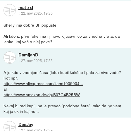
mat xxl
::
22. nov 2025, 19:36
Shelly ima dobre BF popuste.
Ali kdo iz prve roke ima njihovo ključavnico za vhodna vrata, da
lahko, kaj več o njej pove?
DamijanD
::
27. nov 2025, 17:33
A je kdo v zadnjem času (letu) kupil kakšno tipalo za nivo vode?
Kot npr.
https://www.aliexpress.com/item/1005004...
ali
https://www.amazon.de/dp/B07G4B25BW
Nekaj bi rad kupil, pa je preveč "podobne šare", tako da ne vem
kaj je ok in kaj ne...
DeeJay
::
27. nov 2025, 17:39