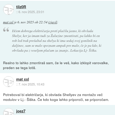
tilz0R
::
6. nov 2025, 23:01
mat xxl
je
6. nov 2025 ob 22:54
izjavil
:
Iščem dobrega električarja proti plačilu jasno, ki obvlada
Shelye, ker ja imam tudi za Žaluzine zmontirati, pa lahko bi en
rob led trak prešaltal na shelya ki ima sedaj svoj gonilnik na
daljinec, sam se malo spoznam ampak pre malo, če je pa kdo, ki
obvlada pa z veseljem plačam za znanje.. Lokacija Lj- Šiška.
Realno to lahko zmontiraš sam, če le veš, kako izklopit varovalke,
preden se tega lotiš.
mat xxl
::
7. nov 2025, 10:43
Potreboval bi električarja, ki obvlada Shellyev za montažo več
modulov v Lj.- Šiška. Če kdo koga lahko priporoči, se priporočam.
joez7