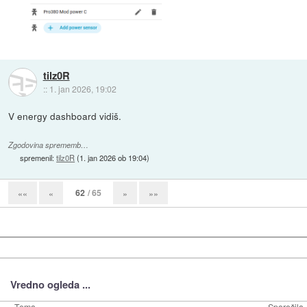
tilz0R
::
1. jan 2026, 19:02
V energy dashboard vidiš.
Zgodovina sprememb…
spremenil:
tilz0R
(
1. jan 2026 ob 19:04
)
62
/ 65
««
«
»
»»
Vredno ogleda ...
Tema
Sporočila