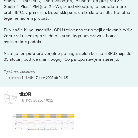
Shelly 1 mini Gen3, izhod izklopljen, temperatura gre proti 32°C
Shelly 1 Plus 1PM (gen2 HW), izhod vklopljen, temperatura gre
proti 38°C, v primeru izklopa sklepam, da bi šla proti 30. Trenutno
tega ne morem probati.
Eko način bi naj zmanjšal CPU frekvenco ter omejil delovanje wifija.
Zaenkrat nisem opazil, da bi zaradi tega povezava z home
assistantom padala.
Nižanje temperature verjetno pomaga, sploh ker so ESP32 čipi do
85 stopinj pod idealnimi pogoji. So pa izpostavljeni staranju.
Zgodovina sprememb…
spremenil:
tilz0R
(
7. nov 2025 ob 21:48
)
tilz0R
::
8. nov 2025, 10:32