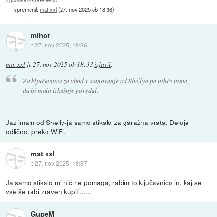
Zgodovina sprememb…
spremenil:
mat xxl
(
27. nov 2025 ob 18:36
)
mihor
::
27. nov 2025, 18:36
mat xxl
je
27. nov 2025 ob 18:33
izjavil
:
Za ključavnice za vhod v stanovanje od Shellya pa nihče nima,
da bi malo izkušnje povedal.
Jaz imam od Shelly-ja samo stikalo za garažna vrata. Deluje
odlično, preko WiFi.
mat xxl
::
27. nov 2025, 18:37
Ja samo stikalo mi nič ne pomaga, rabim to ključavnico in, kaj se
vse še rabi zraven kupiti......
GupeM