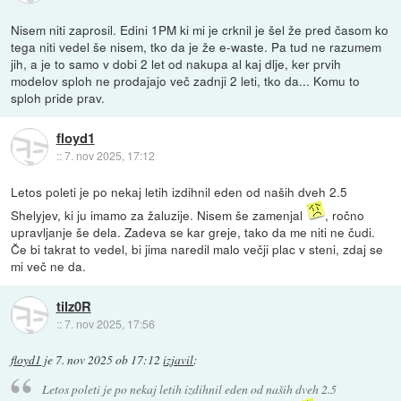
Nisem niti zaprosil. Edini 1PM ki mi je crknil je šel že pred časom ko
tega niti vedel še nisem, tko da je že e-waste. Pa tud ne razumem
jih, a je to samo v dobi 2 let od nakupa al kaj dlje, ker prvih
modelov sploh ne prodajajo več zadnji 2 leti, tko da... Komu to
sploh pride prav.
floyd1
::
7. nov 2025, 17:12
Letos poleti je po nekaj letih izdihnil eden od naših dveh 2.5
Shelyjev, ki ju imamo za žaluzije. Nisem še zamenjal
, ročno
upravljanje še dela. Zadeva se kar greje, tako da me niti ne čudi.
Če bi takrat to vedel, bi jima naredil malo večji plac v steni, zdaj se
mi več ne da.
tilz0R
::
7. nov 2025, 17:56
floyd1
je
7. nov 2025 ob 17:12
izjavil
:
Letos poleti je po nekaj letih izdihnil eden od naših dveh 2.5