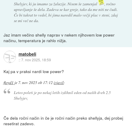
Shelyjev, ki ju imamo za žaluzije. Nisem še zamenjal
, ročno
upravljanje še dela. Zadeva se kar greje, tako da me niti ne čudi.
Če bi takrat to vedel, bi jima naredil malo večji plac v steni, zdaj
se mi več ne da.
Jaz imam večino shelly naprav v nekem njihovem low power
načinu, temperatura je rahlo nižja.
matobeli
::
7. nov 2025, 18:59
Kaj pa v praksi nardi low power?
floyd1
je
7. nov 2025 ob 17:12
izjavil
:
Letos poleti je po nekaj letih izdihnil eden od naših dveh 2.5
Shelyjev,
Če dela ročni način in če je ročni način preko shellyja, dej probej
resetirat zadevo.