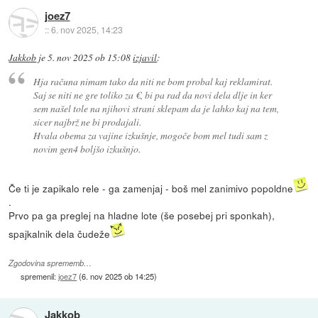
joez7
::
6. nov 2025, 14:23
Jakkob
je
5. nov 2025 ob 15:08
izjavil
:
Hja računa nimam tako da niti ne bom probal kaj reklamirat.
Saj se niti ne gre toliko za €, bi pa rad da novi dela dlje in ker
sem našel tole na njihovi strani sklepam da je lahko kaj na tem,
sicer najbrž ne bi prodajali.
Hvala obema za vajine izkušnje, mogoče bom mel tudi sam z
novim gen4 boljšo izkušnjo.
Če ti je zapikalo rele - ga zamenjaj - boš mel zanimivo popoldne
.
Prvo pa ga preglej na hladne lote (še posebej pri sponkah),
spajkalnik dela čudeže
Zgodovina sprememb…
spremenil:
joez7
(
6. nov 2025 ob 14:25
)
Jakkob