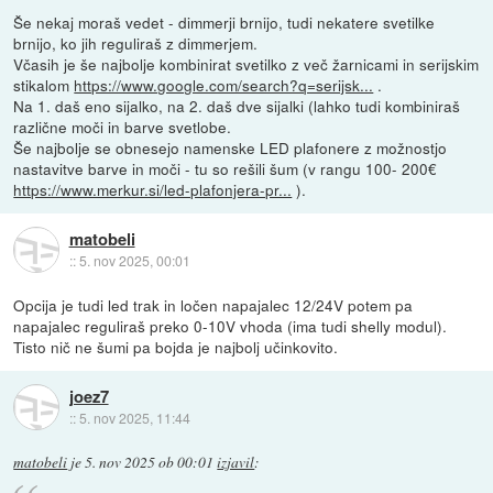
Še nekaj moraš vedet - dimmerji brnijo, tudi nekatere svetilke
brnijo, ko jih reguliraš z dimmerjem.
Včasih je še najbolje kombinirat svetilko z več žarnicami in serijskim
stikalom
https://www.google.com/search?q=serijsk...
.
Na 1. daš eno sijalko, na 2. daš dve sijalki (lahko tudi kombiniraš
različne moči in barve svetlobe.
Še najbolje se obnesejo namenske LED plafonere z možnostjo
nastavitve barve in moči - tu so rešili šum (v rangu 100- 200€
https://www.merkur.si/led-plafonjera-pr...
).
matobeli
::
5. nov 2025, 00:01
Opcija je tudi led trak in ločen napajalec 12/24V potem pa
napajalec reguliraš preko 0-10V vhoda (ima tudi shelly modul).
Tisto nič ne šumi pa bojda je najbolj učinkovito.
joez7
::
5. nov 2025, 11:44
matobeli
je
5. nov 2025 ob 00:01
izjavil
: