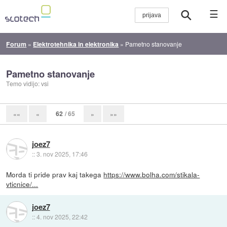
☰
Forum
»
Elektrotehnika in elektronika
»
Pametno stanovanje
Pametno stanovanje
Temo vidijo: vsi
62
/ 65
««
«
»
»»
joez7
::
3. nov 2025, 17:46
Morda ti pride prav kaj takega
https://www.bolha.com/stikala-
vticnice/...
joez7
::
4. nov 2025, 22:42