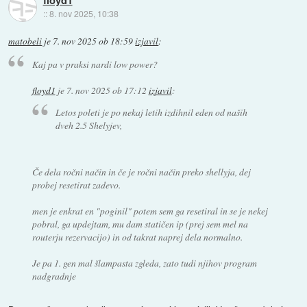
floyd1
::
8. nov 2025, 10:38
matobeli
je
7. nov 2025 ob 18:59
izjavil
:
Kaj pa v praksi nardi low power?
floyd1
je
7. nov 2025 ob 17:12
izjavil
:
Letos poleti je po nekaj letih izdihnil eden od naših
dveh 2.5 Shelyjev,
Če dela ročni način in če je ročni način preko shellyja, dej
probej resetirat zadevo.
men je enkrat en "poginil" potem sem ga resetiral in se je nekej
pobral, ga updejtam, mu dam statičen ip (prej sem mel na
routerju rezervacijo) in od takrat naprej dela normalno.
Je pa 1. gen mal šlampasta zgleda, zato tudi njihov program
nadgradnje