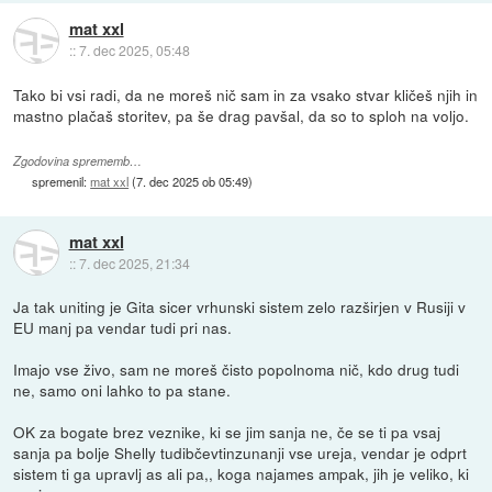
mat xxl
::
7. dec 2025, 05:48
Tako bi vsi radi, da ne moreš nič sam in za vsako stvar kličeš njih in
mastno plačaš storitev, pa še drag pavšal, da so to sploh na voljo.
Zgodovina sprememb…
spremenil:
mat xxl
(
7. dec 2025 ob 05:49
)
mat xxl
::
7. dec 2025, 21:34
Ja tak uniting je Gita sicer vrhunski sistem zelo razširjen v Rusiji v
EU manj pa vendar tudi pri nas.
Imajo vse živo, sam ne moreš čisto popolnoma nič, kdo drug tudi
ne, samo oni lahko to pa stane.
OK za bogate brez veznike, ki se jim sanja ne, če se ti pa vsaj
sanja pa bolje Shelly tudibčevtinzunanji vse ureja, vendar je odprt
sistem ti ga upravlj as ali pa,, koga najames ampak, jih je veliko, ki