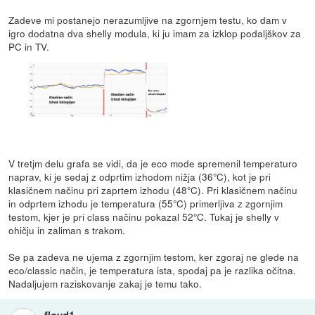
Zadeve mi postanejo nerazumljive na zgornjem testu, ko dam v
igro dodatna dva shelly modula, ki ju imam za izklop podaljškov za
PC in TV.
V tretjm delu grafa se vidi, da je eco mode spremenil temperaturo
naprav, ki je sedaj z odprtim izhodom nižja (36°C), kot je pri
klasičnem načinu pri zaprtem izhodu (48°C). Pri klasičnem načinu
in odprtem izhodu je temperatura (55°C) primerljiva z zgornjim
testom, kjer je pri class načinu pokazal 52°C. Tukaj je shelly v
ohičju in zaliman s trakom.
Se pa zadeva ne ujema z zgornjim testom, ker zgoraj ne glede na
eco/classic način, je temperatura ista, spodaj pa je razlika očitna.
Nadaljujem raziskovanje zakaj je temu tako.