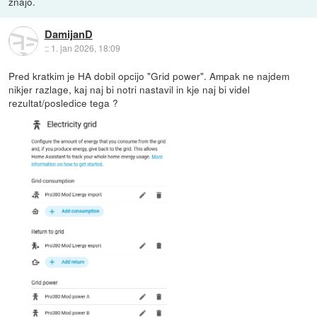
znajo.
DamijanD
::
1. jan 2026, 18:09
Pred kratkim je HA dobil opcijo "Grid power". Ampak ne najdem
nikjer razlage, kaj naj bi notri nastavil in kje naj bi videl
rezultat/posledice tega ?