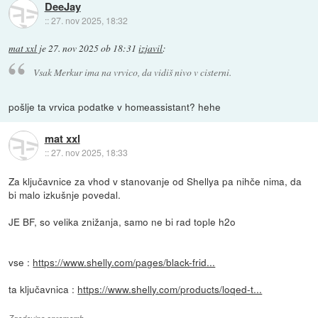
DeeJay
::
27. nov 2025, 18:32
mat xxl
je
27. nov 2025 ob 18:31
izjavil
:
Vsak Merkur ima na vrvico, da vidiš nivo v cisterni.
pošlje ta vrvica podatke v homeassistant? hehe
mat xxl
::
27. nov 2025, 18:33
Za ključavnice za vhod v stanovanje od Shellya pa nihče nima, da
bi malo izkušnje povedal.
JE BF, so velika znižanja, samo ne bi rad tople h2o
vse :
https://www.shelly.com/pages/black-frid...
ta ključavnica :
https://www.shelly.com/products/loqed-t...