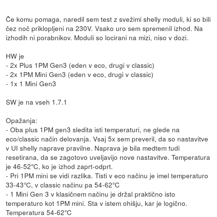
Če komu pomaga, naredil sem test z svežimi shelly moduli, ki so bili
čez noč priklopljeni na 230V. Vsako uro sem spremenil izhod. Na
izhodih ni porabnikov. Moduli so locirani na mizi, niso v dozi.
HW je
- 2x Plus 1PM Gen3 (eden v eco, drugi v classic)
- 2x 1PM Mini Gen3 (eden v eco, drugi v classic)
- 1x 1 Mini Gen3
SW je na vseh 1.7.1
Opažanja:
- Oba plus 1PM gen3 sledita isti temperaturi, ne glede na
eco/classic način delovanja. Vsaj 5x sem preveril, da so nastavitve
v UI shelly naprave pravilne. Naprava je bila medtem tudi
resetirana, da se zagotovo uveljavijo nove nastavitve. Temperatura
je 46-52°C, ko je izhod zaprt-odprt.
- Pri 1PM mini se vidi razlika. Tisti v eco načinu je imel temperaturo
33-43°C, v classic načinu pa 54-62°C
- 1 Mini Gen 3 v klasičnem načinu je držal praktično isto
temperaturo kot 1PM mini. Sta v istem ohišju, kar je logično.
Temperatura 54-62°C