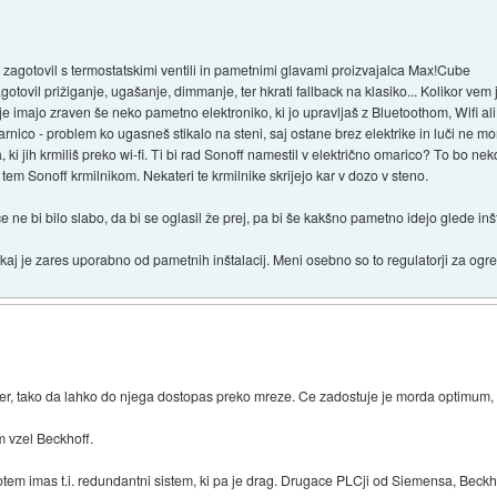
i) zagotovil s termostatskimi ventili in pametnimi glavami proizvajalca Max!Cube
gotovil prižiganje, ugašanje, dimmanje, ter hkrati fallback na klasiko... Kolikor ve
je imajo zraven še neko pametno elektroniko, ki jo upravljaš z Bluetoothom, Wifi al
žarnico - problem ko ugasneš stikalo na steni, saj ostane brez elektrike in luči ne m
a, ki jih krmiliš preko wi-fi. Ti bi rad Sonoff namestil v električno omarico? To bo
tem Sonoff krmilnikom. Nekateri te krmilnike skrijejo kar v dozo v steno.
 ne bi bilo slabo, da bi se oglasil že prej, pa bi še kakšno pametno idejo glede inšta
kaj je zares uporabno od pametnih inštalacij. Meni osebno so to regulatorji za ogrev
r, tako da lahko do njega dostopas preko mreze. Ce zadostuje je morda optimum, 
 vzel Beckhoff.
tem imas t.i. redundantni sistem, ki pa je drag. Drugace PLCji od Siemensa, Beckhof