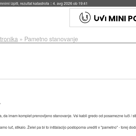
eto za večkratno uporabo
::
4. avg 2026 ob 19:41
tronika
»
Pametno stanovanje
?
a, da imam komplet prenovljeno stanovanje. Vsi kabli gredo od posamezne luči / stik
mo luč, stikalo. Želel pa bi to inštalacijo postopoma urediti v "pametno" - torej do