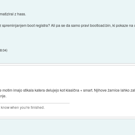
matiziral z hass.
 spreminjanjem boot registra? Ali pa se da samo pravi bootload.bin, ki pokaze na us
18:04
)
motim imajo stikala katera delujejo kot klasična + smart. Njihove žarnice lahko za
nje.
r know when you're finished.