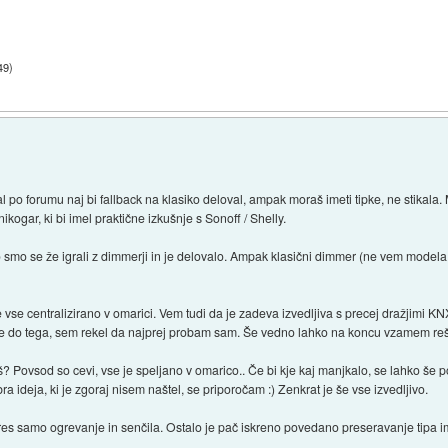
49
)
ral po forumu naj bi fallback na klasiko deloval, ampak moraš imeti tipke, ne stikala
kogar, ki bi imel praktične izkušnje s Sonoff / Shelly.
smo se že igrali z dimmerji in je delovalo. Ampak klasični dimmer (ne vem modela, n
a je vse centralizirano v omarici. Vem tudi da je zadeva izvedljiva s precej dražjimi
je do tega, sem rekel da najprej probam sam. Še vedno lahko na koncu vzamem reši
š? Povsod so cevi, vse je speljano v omarico.. Če bi kje kaj manjkalo, se lahko še
a ideja, ki je zgoraj nisem naštel, se priporočam :) Zenkrat je še vse izvedljivo.
o res samo ogrevanje in senčila. Ostalo je pač iskreno povedano preseravanje tipa 