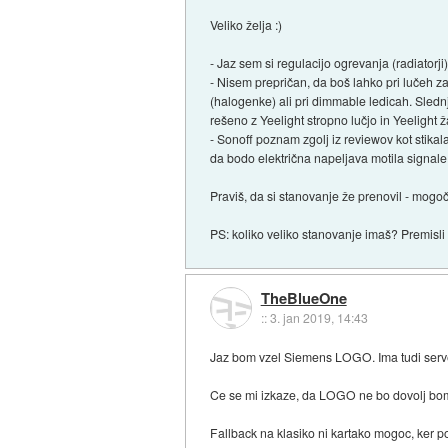
Veliko želja :)
- Jaz sem si regulacijo ogrevanja (radiatorj
- Nisem prepričan, da boš lahko pri lučeh za
(halogenke) ali pri dimmable ledicah. Sledn
rešeno z Yeelight stropno lučjo in Yeelight 
- Sonoff poznam zgolj iz reviewov kot stikal
da bodo električna napeljava motila signale 
Praviš, da si stanovanje že prenovil - mogoče
PS: koliko veliko stanovanje imaš? Premisli 
TheBlueOne
::
3. jan 2019, 14:43
Jaz bom vzel Siemens LOGO. Ima tudi serve
Ce se mi izkaze, da LOGO ne bo dovolj bom
Fallback na klasiko ni kartako mogoc, ker po