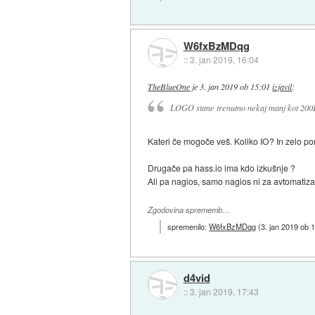
W6fxBzMDqg
::
3. jan 2019, 16:04
TheBlueOne
je
3. jan 2019 ob 15:01
izjavil
:
LOGO stane trenutno nekaj manj kot 20
Kateri če mogoče veš. Koliko IO? In zelo po
Drugače pa hass.io ima kdo izkušnje ?
Ali pa nagios, samo nagios ni za avtomatiza
Zgodovina sprememb…
spremenilo:
W6fxBzMDqg
(
3. jan 2019 ob 
d4vid
::
3. jan 2019, 17:43