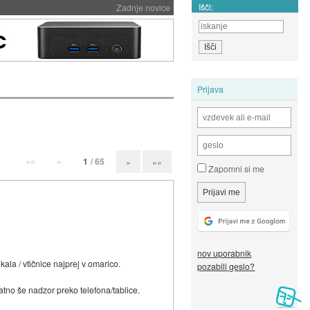
Išči:
Zadnje novice
Prijava
««
«
1
/ 65
»
»»
Zapomni si me
nov uporabnik
ala / vtičnice najprej v omarico.
pozabili geslo?
datno še nadzor preko telefona/tablice.