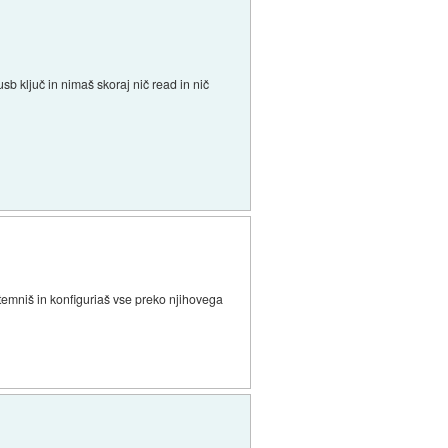
b ključ in nimaš skoraj nič read in nič
temniš in konfiguriaš vse preko njihovega