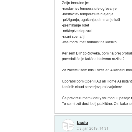
Želja trenutno je:
-nastavitev temperature ogrevanje
-nastavitev temperature hlajenja
-prižiganje, ugašanje, dimmanje luči
-premikanje rolet
-odklep/zaklep vrat
-razni scenariji
-vse mora imeti fallback na klasiko
Ker sem DIY tip človeka, bom najprej probal 
povedati če je kakšna bistvena razlika?
Za začetek sem mislil vzeti en 4 kanalni modul
Uporabil bom OpenHAB ali Home Assistant - 
kakšnih cloud serverjev proizvajalcev.
Če prav razumem Shelly vsi moduli pašejo t
To se mi zdi dosti bolj praktično. Oz. kako s
bsslo
::
3. jan 2019, 14:31