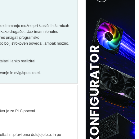
m je dimmanje možno pri klasičnih žarnicah
i kako drugače... Jaz imam trenutno
oreš prižgati programsko.
 nekdo bolj strokoven povedal, ampak možno,
lacij lahko realiziral.
anje in dvig/spust rolet.
ker je za PLC poceni.
fa itn. praviloma delujejo b.p. in po