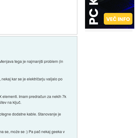
. Menjava tega je najmanjši problem (in
ekaj kar se je električarju valjalo po
 KNX elementi. Imam predračun za nekih 7k
tev na ključ.
 potegne dodatne kable. Stanovanje je
ima se, može se :) Pa pač nekaj geeka v