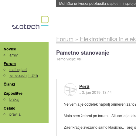
Evropska vesoljska agencija razvija svojo rak
Forum
»
Elektrotehnika in elek
Novice
Pametno stanovanje
arhiv
Temo vidijo: vsi
Forum
mali oglasi
teme zadnjih 24h
Članki
PerS
::
3. jan 2019, 13:44
Zaposlitve
brskaj
Ne vem a je oddelek najbolj primeren za to
Ostalo
pravila
Malo sem že bral po forumu. Situacija je tak
Zaenkrat je zvezano samo klasično.. Torej sa