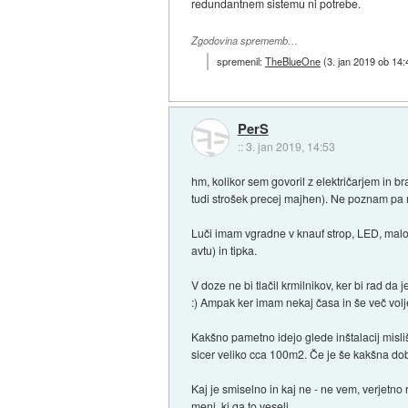
redundantnem sistemu ni potrebe.
Zgodovina sprememb…
spremenil:
TheBlueOne
(
3. jan 2019 ob 14:
PerS
::
3. jan 2019, 14:53
hm, kolikor sem govoril z električarjem in b
tudi strošek precej majhen). Ne poznam pa ni
Luči imam vgradne v knauf strop, LED, malo 
avtu) in tipka.
V doze ne bi tlačil krmilnikov, ker bi rad d
:) Ampak ker imam nekaj časa in še več vol
Kakšno pametno idejo glede inštalacij misli
sicer veliko cca 100m2. Če je še kakšna dobr
Kaj je smiselno in kaj ne - ne vem, verjetn
meni, ki ga to veseli.