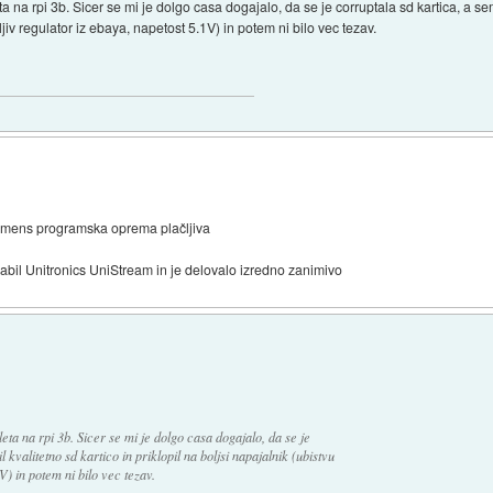
a na rpi 3b. Sicer se mi je dolgo casa dogajalo, da se je corruptala sd kartica, a se
ljiv regulator iz ebaya, napetost 5.1V) in potem ni bilo vec tezav.
 simens programska oprema plačljiva
rabil Unitronics UniStream in je delovalo izredno zanimivo
eta na rpi 3b. Sicer se mi je dolgo casa dogajalo, da se je
kvalitetno sd kartico in priklopil na boljsi napajalnik (ubistvu
V) in potem ni bilo vec tezav.