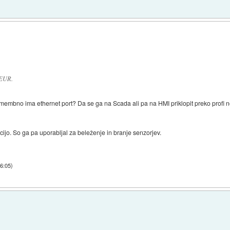
0EUR.
membno ima ethernet port? Da se ga na Scada ali pa na HMI priklopit preko profi n
cijo. So ga pa uporabljal za beleženje in branje senzorjev.
16:05
)