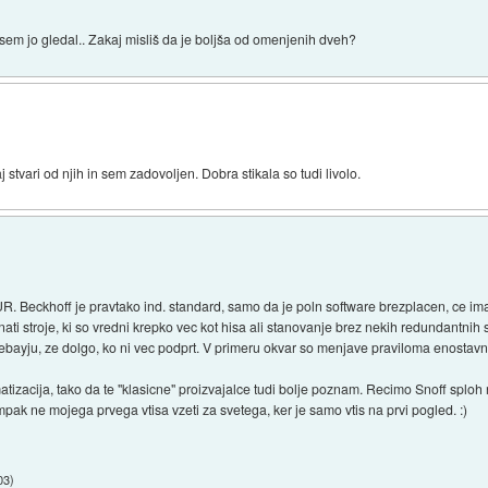
em jo gledal.. Zakaj misliš da je boljša od omenjenih dveh?
 stvari od njih in sem zadovoljen. Dobra stikala so tudi livolo.
 Beckhoff je pravtako ind. standard, samo da je poln software brezplacen, ce imas
gnati stroje, ki so vredni krepko vec kot hisa ali stanovanje brez nekih redundantnih s
ebayju, ze dolgo, ko ni vec podprt. V primeru okvar so menjave praviloma enostavn
atizacija, tako da te "klasicne" proizvajalce tudi bolje poznam. Recimo Snoff spl
mpak ne mojega prvega vtisa vzeti za svetega, ker je samo vtis na prvi pogled. :)
03
)