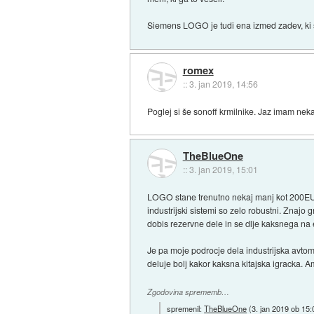
Siemens LOGO je tudi ena izmed zadev, ki s
romex
::
3. jan 2019, 14:56
Poglej si še sonoff krmilnike. Jaz imam nekaj
TheBlueOne
::
3. jan 2019, 15:01
LOGO stane trenutno nekaj manj kot 200EUR.
industrijski sistemi so zelo robustni. Znajo 
dobis rezervne dele in se dlje kaksnega na 
Je pa moje podrocje dela industrijska avtom
deluje bolj kakor kaksna kitajska igracka. A
Zgodovina sprememb…
spremenil:
TheBlueOne
(
3. jan 2019 ob 15: