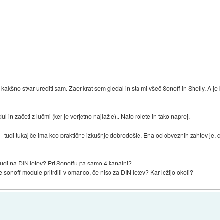
kakšno stvar urediti sam. Zaenkrat sem gledal in sta mi všeč Sonoff in Shelly. A je k
 in začeti z lučmi (ker je verjetno najlažje).. Nato rolete in tako naprej.
tudi tukaj če ima kdo praktične izkušnje dobrodošle. Ena od obveznih zahtev je, d
udi na DIN letev? Pri Sonoffu pa samo 4 kanalni?
te sonoff module pritrdili v omarico, če niso za DIN letev? Kar ležijo okoli?