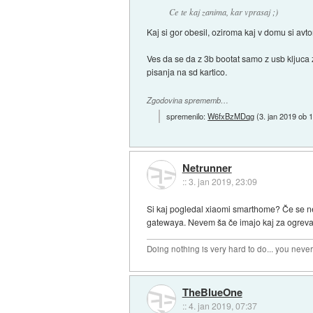
Ce te kaj zanima, kar vprasaj ;)
Kaj si gor obesil, oziroma kaj v domu si avto
Ves da se da z 3b bootat samo z usb kljuca z
pisanja na sd kartico.
Zgodovina sprememb…
spremenilo:
W6fxBzMDqg
(
3. jan 2019 ob 
Netrunner
::
3. jan 2019, 23:09
Si kaj pogledal xiaomi smarthome? Če se ne 
gatewaya. Nevem ša če imajo kaj za ogreva
Doing nothing is very hard to do... you neve
TheBlueOne
::
4. jan 2019, 07:37