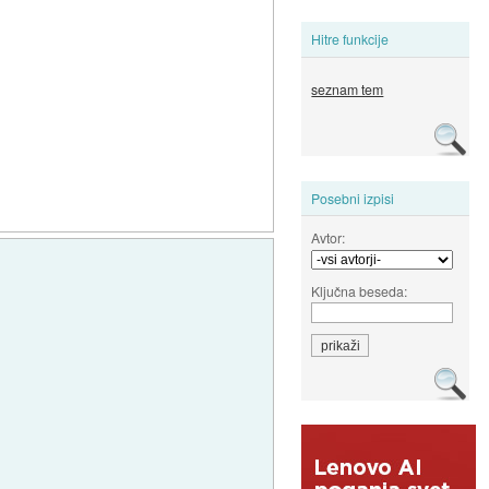
Hitre funkcije
seznam tem
Posebni izpisi
Avtor:
Ključna beseda: