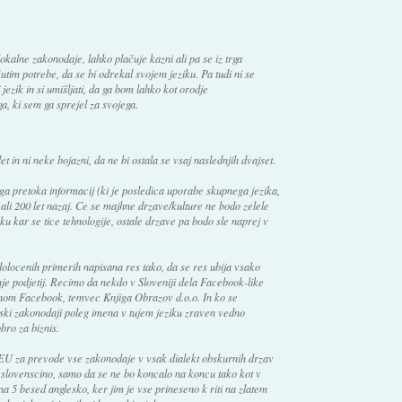
okalne zakonodaje, lahko plačuje kazni ali pa se iz trga
tim potrebe, da se bi odrekal svojem jeziku. Pa tudi ni se
 jezik in si umišljati, da ga bom lahko kot orodje
ga, ki sem ga sprejel za svojega.
et in ni neke bojazni, da ne bi ostala se vsaj naslednjih dvajset.
ega pretoka informacij (ki je posledica uporabe skupnega jezika,
0 ali 200 let nazaj. Ce se majhne drzave/kulture ne bodo zelele
ku kar se tice tehnologije, ostale drzave pa bodo sle naprej v
dolocenih primerih napisana res tako, da se res ubija vsako
je podjetij. Recimo da nekdo v Sloveniji dela Facebook-like
menom Facebook, temvec Knjiga Obrazov d.o.o. In ko se
nski zakonodaji poleg imena v tujem jeziku zraven vedno
bro za biznis.
EU za prevode vse zakonodaje v vsak dialekt obskurnih drzav
 slovenscino, samo da se ne bo koncalo na koncu tako kot v
 zna 5 besed anglesko, ker jim je vse prineseno k riti na zlatem