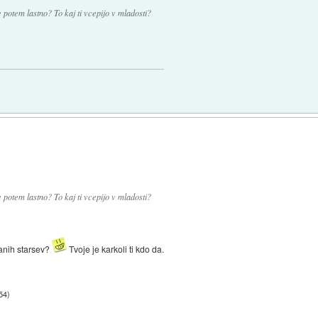
 potem lastno? To kaj ti vcepijo v mladosti?
 potem lastno? To kaj ti vcepijo v mladosti?
anih starsev?
Tvoje je karkoli ti kdo da.
:54
)