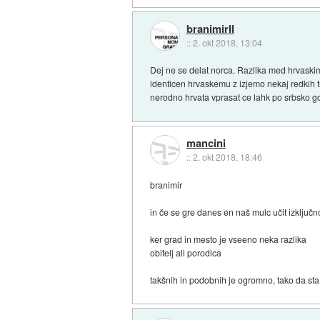
branimirII
::
2. okt 2018, 13:04
Dej ne se delat norca. Razlika med hrvaskim 
identicen hrvaskemu z izjemo nekaj redkih t
nerodno hrvata vprasat ce lahk po srbsko go
mancini
::
2. okt 2018, 18:46
branimir
in če se gre danes en naš mulc učit izključ
ker grad in mesto je vseeno neka razlika
obitelj ali porodica
takšnih in podobnih je ogromno, tako da sta 