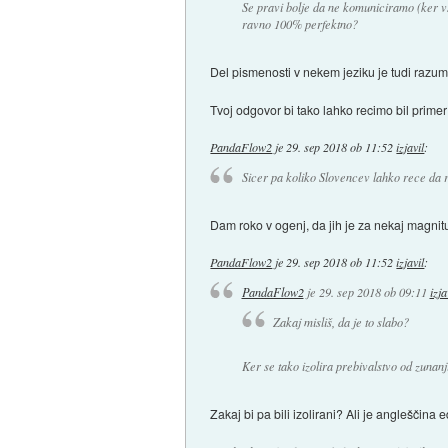
Se pravi bolje da ne komuniciramo (ker v
ravno 100% perfektno?
Del pismenosti v nekem jeziku je tudi razu
Tvoj odgovor bi tako lahko recimo bil primer
PandaFlow2
je
29. sep 2018 ob 11:52
izjavil
:
Sicer pa koliko Slovencev lahko rece da 
Dam roko v ogenj, da jih je za nekaj magnitud
PandaFlow2
je
29. sep 2018 ob 11:52
izjavil
:
PandaFlow2
je
29. sep 2018 ob 09:11
izja
Zakaj misliš, da je to slabo?
Ker se tako izolira prebivalstvo od zunanji
Zakaj bi pa bili izolirani? Ali je angleščina 