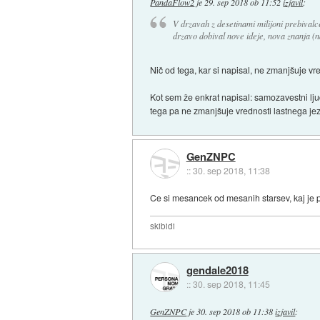
PandaFlow2
je
29. sep 2018 ob 11:52
izjavil
:
V drzavah z desetinami milijoni prebivalce
drzavo dobival nove ideje, nova znanja (na
Nič od tega, kar si napisal, ne zmanjšuje vr
Kot sem že enkrat napisal: samozavestni ljudj
tega pa ne zmanjšuje vrednosti lastnega jezik
GenZNPC
::
30. sep 2018, 11:38
Ce si mesancek od mesanih starsev, kaj je p
skibidi
gendale2018
::
30. sep 2018, 11:45
GenZNPC
je
30. sep 2018 ob 11:38
izjavil
: