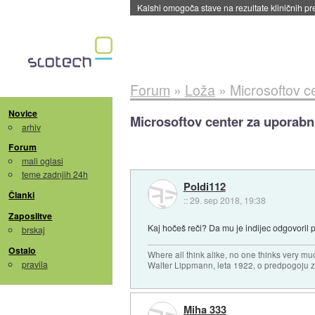
Sandisk že prodal več kot polovico SSD-jev za 
Forum
»
Loža
»
Microsoftov c
Novice
Microsoftov center za uporabni
arhiv
Forum
mali oglasi
teme zadnjih 24h
Poldi112
Članki
::
29. sep 2018, 19:38
Zaposlitve
Kaj hočeš reči? Da mu je indijec odgovoril
brskaj
Ostalo
Where all think alike, no one thinks very mu
pravila
Walter Lippmann, leta 1922, o predpogoju 
Miha 333