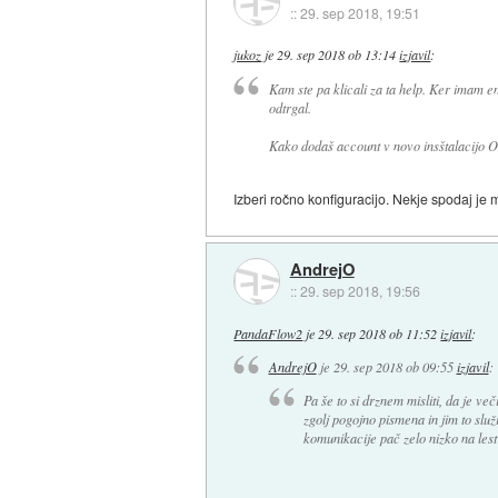
::
29. sep 2018, 19:51
jukoz
je
29. sep 2018 ob 13:14
izjavil
:
Kam ste pa klicali za ta help. Ker imam 
odtrgal.
Kako dodaš account v novo insštalacijo O
Izberi ročno konfiguracijo. Nekje spodaj je 
AndrejO
::
29. sep 2018, 19:56
PandaFlow2
je
29. sep 2018 ob 11:52
izjavil
:
AndrejO
je
29. sep 2018 ob 09:55
izjavil
:
Pa še to si drznem misliti, da je ve
zgolj pogojno pismena in jim to služi
komunikacije pač zelo nizko na les