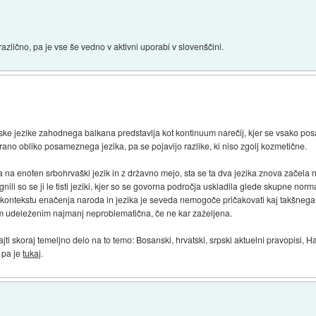
 različno, pa je vse še vedno v aktivni uporabi v slovenščini.
vanske jezike zahodnega balkana predstavlja kot kontinuum narečij, kjer se vsako po
rano obliko posameznega jezika, pa se pojavijo razlike, ki niso zgolj kozmetične.
a enoten srbohrvaški jezik in z državno mejo, sta se ta dva jezika znova začela nar
nili so se ji le tisti jeziki, kjer so se govorna področja uskladila glede skupne n
v kontekstu enačenja naroda in jezika je seveda nemogoče pričakovati kaj takšne
 vsem udeleženim najmanj neproblematična, če ne kar zaželjena.
jti skoraj temeljno delo na to temo: Bosanski, hrvatski, srpski aktuelni pravopisi, H
e pa je
tukaj
.