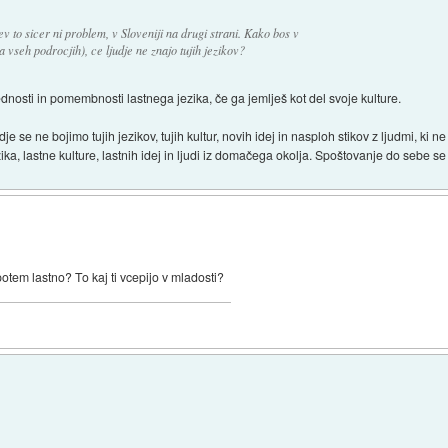
v to sicer ni problem, v Sloveniji na drugi strani. Kako bos v
 vseh podrocjih), ce ljudje ne znajo tujih jezikov?
ednosti in pomembnosti lastnega jezika, če ga jemlješ kot del svoje kulture.
e se ne bojimo tujih jezikov, tujih kultur, novih idej in nasploh stikov z ljudmi, ki 
a, lastne kulture, lastnih idej in ljudi iz domačega okolja. Spoštovanje do sebe se z
otem lastno? To kaj ti vcepijo v mladosti?