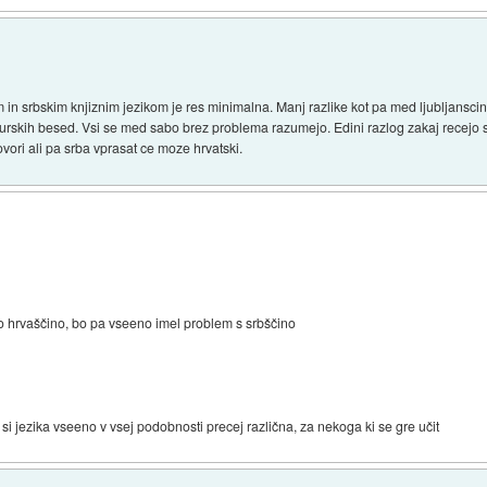
in srbskim knjiznim jezikom je res minimalna. Manj razlike kot pa med ljubljanscino
urskih besed. Vsi se med sabo brez problema razumejo. Edini razlog zakaj recejo sr
vori ali pa srba vprasat ce moze hrvatski.
no hrvaščino, bo pa vseeno imel problem s srbščino
si jezika vseeno v vsej podobnosti precej različna, za nekoga ki se gre učit