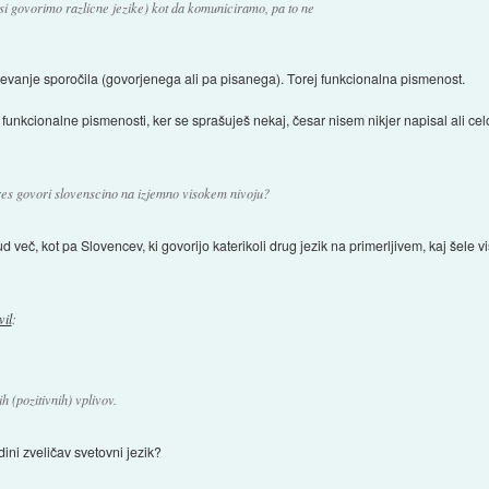
si govorimo razlicne jezike) kot da komuniciramo, pa to ne
mevanje sporočila (govorjenega ali pa pisanega). Torej funkcionalna pismenost.
 funkcionalne pismenosti, ker se sprašuješ nekaj, česar nisem nikjer napisal ali cel
res govori slovenscino na izjemno visokem nivoju?
 več, kot pa Slovencev, ki govorijo katerikoli drug jezik na primerljivem, kaj šele v
vil
:
h (pozitivnih) vplivov.
edini zveličav svetovni jezik?