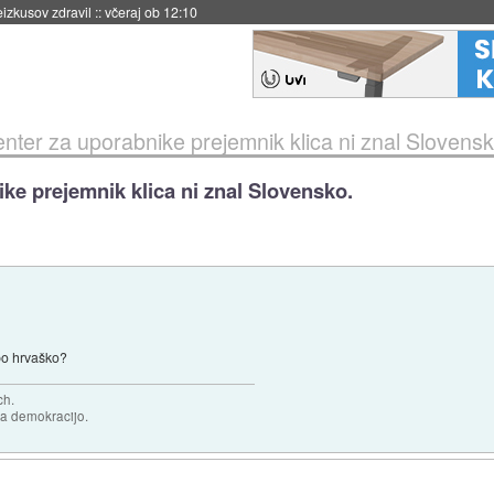
naslednji dve leti
::
včeraj ob 11:37
enter za uporabnike prejemnik klica ni znal Slovensk
ke prejemnik klica ni znal Slovensko.
 po hrvaško?
ch.
za demokracijo.