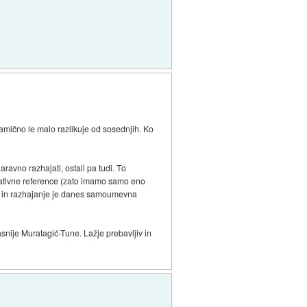
samično le malo razlikuje od sosednjih. Ko
avno razhajati, ostali pa tudi. To
ormativne reference (zato imamo samo eno
ga in razhajanje je danes samoumevna
asnije Muratagić-Tune. Lažje prebavljiv in