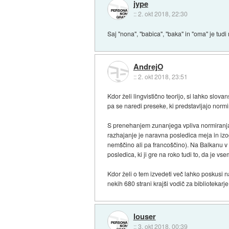
jype
::
2. okt 2018, 22:30
Saj "nona", "babica", "baka" in "oma" je tudi
AndrejO
::
2. okt 2018, 23:51
Kdor želi lingvistično teorijo, si lahko slo
pa se naredi preseke, ki predstavljajo normi
S prenehanjem zunanjega vpliva normiranja n
razhajanje je naravna posledica meja in izog
nemščino ali pa francoščino). Na Balkanu 
posledica, ki ji gre na roko tudi to, da je
Kdor želi o tem izvedeti več lahko poskusi na
nekih 680 strani krajši vodič za bibliotekarj
louser
::
3. okt 2018, 00:39