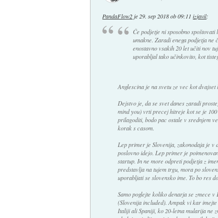
PandaFlow2
je
29. sep 2018 ob 09:11
izjavil
:
Če podjetje ni sposobno spoštovati l
umakne. Zaradi enega podjetja ne ču
enostavno vsakih 20 let učiti nov tuj
uporabljal tako učinkovito, kot tiste
Anglescina je na svetu ze vec kot dvajset l
Dejstvo je, da se svet danes zaradi prost
mind you) vrti precej hitreje kot se je 10
prilagoditi, bodo pac ostale v srednjem ve
korak s casom.
Lep primer je Slovenija, zakonodaja je v 
poslovno idejo. Lep primer je poimenovan
startup. In ne more odpreti podjetja z i
predstavlja na tujem trgu, mora po slove
uporabljati se slovensko ime. To bo res do
Samo poglejte koliko denarja se zmece v 
(Slovenija included). Ampak vi kar imejte
Italiji ali Spaniji, ko 20-letna mularija ne