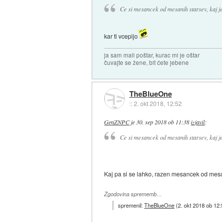
Ce si mesancek od mesanih starsev, kaj je
kar ti vcepijo
ja sam mali poštar, kurac mi je oštar
čuvajte se žene, bit ćete jebene
TheBlueOne
::
2. okt 2018, 12:52
GenZNPC
je
30. sep 2018 ob 11:38
izjavil
:
Ce si mesancek od mesanih starsev, kaj je
Kaj pa si se lahko, razen mesancek od mes
Zgodovina sprememb…
spremenil:
TheBlueOne
(
2. okt 2018 ob 12