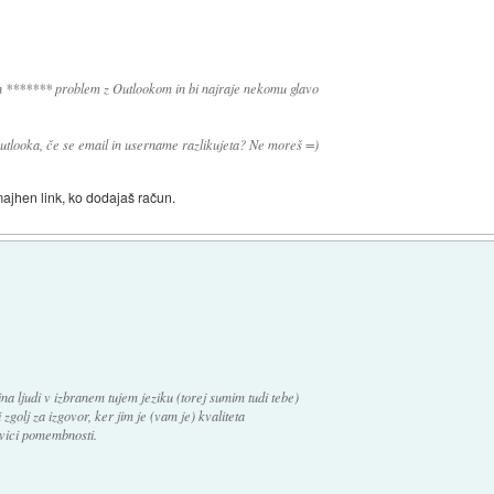
en ******* problem z Outlookom in bi najraje nekomu glavo
utlooka, če se email in username razlikujeta? Ne moreš =)
majhen link, ko dodajaš račun.
čina ljudi v izbranem tujem jeziku (torej sumim tudi tebe)
 zgolj za izgovor, ker jim je (vam je) kvaliteta
tvici pomembnosti.