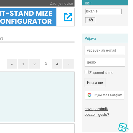
Išči:
Zadnje novice
o.
Prijava
3
«
1
2
4
»
Zapomni si me
nov uporabnik
pozabili geslo?