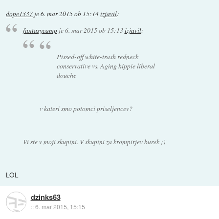
dope1337
je
6. mar 2015 ob 15:14
izjavil
:
fantasycamp
je
6. mar 2015 ob 15:13
izjavil
:
Pissed-off white-trash redneck
conservative vs. Aging hippie liberal
douche
v kateri smo potomci priseljencev?
Vi ste v moji skupini. V skupini za krompirjev burek ;)
LOL
dzinks63
::
6. mar 2015, 15:15