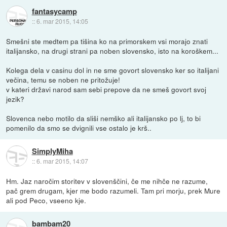
fantasycamp
::
6. mar 2015, 14:05
Smešni ste medtem pa tišina ko na primorskem vsi morajo znati
italijansko, na drugi strani pa noben slovensko, isto na koroškem...
Kolega dela v casinu dol in ne sme govort slovensko ker so italijani
večina, temu se noben ne pritožuje!
v kateri državi narod sam sebi prepove da ne smeš govort svoj
jezik?
Slovenca nebo motilo da sliši nemško ali italijansko po lj, to bi
pomenilo da smo se dvignili vse ostalo je krš..
SimplyMiha
::
6. mar 2015, 14:07
Hm. Jaz naročim storitev v slovenščini, če me nihče ne razume,
pač grem drugam, kjer me bodo razumeli. Tam pri morju, prek Mure
ali pod Peco, vseeno kje.
bambam20