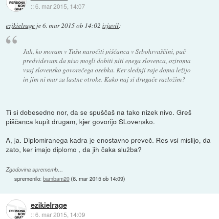
::
6. mar 2015, 14:07
ezikielrage
je
6. mar 2015 ob 14:02
izjavil
:
Jah, ko moram v Tušu naročiti piščanca v Srbohrvaščini, pač
predvidevam da niso mogli dobiti niti enega slovenca, oziroma
vsaj slovensko govorečega osebka. Ker slednji raje doma ležijo
in jim ni mar za lastne otroke. Kako naj si drugače razložim?
Ti si dobesedno nor, da se spuščaš na tako nizek nivo. Greš
piščanca kupit drugam, kjer govorijo SLovensko.
A, ja. Diplomiranega kadra je enostavno preveč. Res vsi mislijo, da
zato, ker imajo diplomo , da jih čaka služba?
Zgodovina sprememb…
spremenilo:
bambam20
(
6. mar 2015 ob 14:09
)
ezikielrage
::
6. mar 2015, 14:09