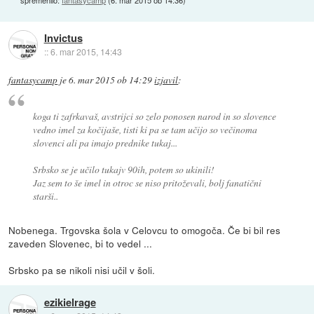
Invictus
::
6. mar 2015, 14:43
fantasycamp
je
6. mar 2015 ob 14:29
izjavil
:
koga ti zafrkavaš, avstrijci so zelo ponosen narod in so slovence
vedno imel za kočijaše, tisti ki pa se tam učijo so večinoma
slovenci ali pa imajo prednike tukaj...
Srbsko se je učilo tukajv 90ih, potem so ukinili!
Jaz sem to še imel in otroc se niso pritoževali, bolj fanatični
starši..
Nobenega. Trgovska šola v Celovcu to omogoča. Če bi bil res
zaveden Slovenec, bi to vedel ...
Srbsko pa se nikoli nisi učil v šoli.
ezikielrage