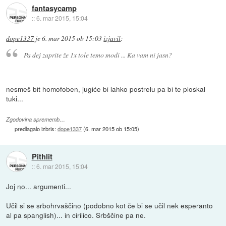
fantasycamp
::
6. mar 2015, 15:04
dope1337
je
6. mar 2015 ob 15:03
izjavil
:
Pa dej zaprite že 1x tole temo modi ... Ka vam ni jasn?
nesmeš bit homofoben, jugiće bi lahko postrelu pa bi te ploskal
tuki...
Zgodovina sprememb…
predlagalo izbris:
dope1337
(
6. mar 2015 ob 15:05
)
Pithlit
::
6. mar 2015, 15:04
Joj no... argumenti...
Učil si se srbohrvaščino (podobno kot če bi se učil nek esperanto
al pa spanglish)... in cirilico. Srbščine pa ne.