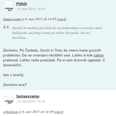
Pithlit
::
6. mar 2015, 14:10
fantasycamp
je
6. mar 2015 ob 14:05
izjavil
:
Smešni ste medtem pa tišina ko na primorskem vsi morajo znati
italijansko, na drugi strani pa noben slovensko, isto na
koroškem...
Zanimivo. Po Čedadu, Gorici in Trstu še nisem imela groznih
problemov. Da ne omenjam okoliških vasi. Lahko si kak
cajtng
prebereš. Lahko radio poslušaš. Pa si celo dnevnik ogledaš. V
slovenščini.
Isto v avstriji.
Zanimivo ane?
fantasycamp
::
6. mar 2015, 14:10
ezikielrage
je
6. mar 2015 ob 14:09
izjavil
: