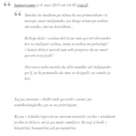
fantasycamp
je
6. mar 2015 ob 14:05
izjavil
:
Smešni ste medtem pa tišina ko na primorskem vsi
morajo znati italijansko, na drugi strani pa noben
slovensko, isto na koroškem...
Kolega dela v casinu dol in ne sme govort slovensko
ker so italijani večina, temu se noben ne pritožuje!
v kateri državi narod sam sebi prepove da ne smeš
govort svoj jezik?
Slovenca nebo motilo da sliši nemško ali italijansko
po lj, to bi pomenilo da smo se dvignili vse ostalo je
krš..
Saj jaz moram v službi tudi govoriti z nemci po
nemško/angleško, pa se ne pritožujem.
Ko pa v lokalni trgovini ne morem naročiti zrezka v uradnem
jeziku te države, mi je pa malo sumljivo. Pa naj si bodi v
kitajščini, bosanščini ali pa nemščini.