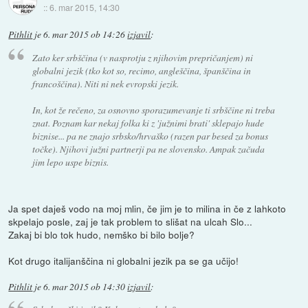
::
6. mar 2015, 14:30
Pithlit
je
6. mar 2015 ob 14:26
izjavil
:
Zato ker srbščina (v nasprotju z njihovim prepričanjem) ni
globalni jezik (tko kot so, recimo, angleščina, španščina in
francoščina). Niti ni nek evropski jezik.
In, kot že rečeno, za osnovno sporazumevanje ti srbščine ni treba
znat. Poznam kar nekaj folka ki z 'južnimi brati' sklepajo hude
biznise... pa ne znajo srbsko/hrvaško (razen par besed za bonus
točke). Njihovi južni partnerji pa ne slovensko. Ampak začuda
jim lepo uspe biznis.
Ja spet daješ vodo na moj mlin, če jim je to milina in če z lahkoto
skpelajo posle, zaj je tak problem to slišat na ulcah Slo...
Zakaj bi blo tok hudo, nemško bi bilo bolje?
Kot drugo italijanščina ni globalni jezik pa se ga učijo!
Pithlit
je
6. mar 2015 ob 14:30
izjavil
: