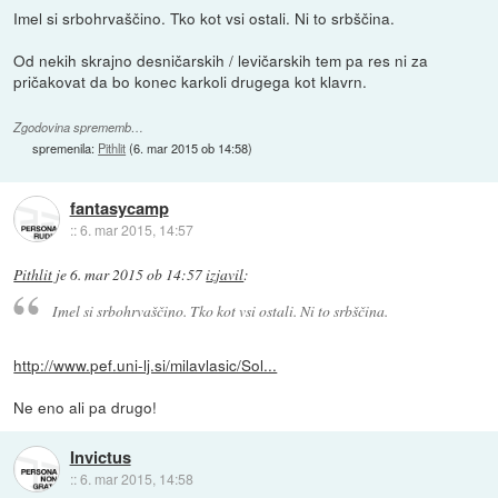
Imel si srbohrvaščino. Tko kot vsi ostali. Ni to srbščina.
Od nekih skrajno desničarskih / levičarskih tem pa res ni za
pričakovat da bo konec karkoli drugega kot klavrn.
Zgodovina sprememb…
spremenila:
Pithlit
(
6. mar 2015 ob 14:58
)
fantasycamp
::
6. mar 2015, 14:57
Pithlit
je
6. mar 2015 ob 14:57
izjavil
:
Imel si srbohrvaščino. Tko kot vsi ostali. Ni to srbščina.
http://www.pef.uni-lj.si/milavlasic/Sol...
Ne eno ali pa drugo!
Invictus
::
6. mar 2015, 14:58