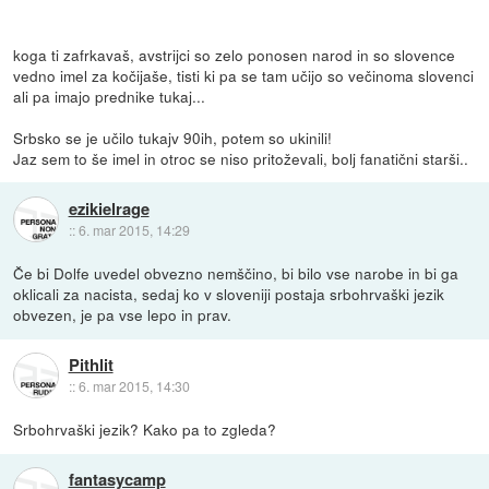
koga ti zafrkavaš, avstrijci so zelo ponosen narod in so slovence
vedno imel za kočijaše, tisti ki pa se tam učijo so večinoma slovenci
ali pa imajo prednike tukaj...
Srbsko se je učilo tukajv 90ih, potem so ukinili!
Jaz sem to še imel in otroc se niso pritoževali, bolj fanatični starši..
ezikielrage
::
6. mar 2015, 14:29
Če bi Dolfe uvedel obvezno nemščino, bi bilo vse narobe in bi ga
oklicali za nacista, sedaj ko v sloveniji postaja srbohrvaški jezik
obvezen, je pa vse lepo in prav.
Pithlit
::
6. mar 2015, 14:30
Srbohrvaški jezik? Kako pa to zgleda?
fantasycamp