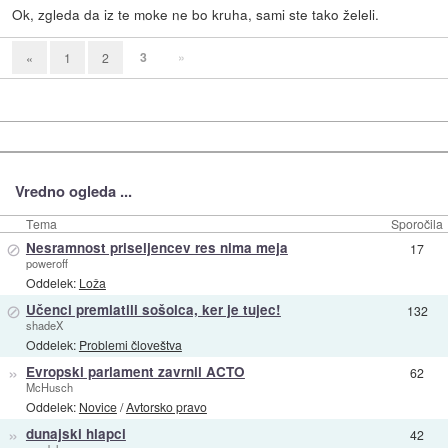
Ok, zgleda da iz te moke ne bo kruha, sami ste tako želeli.
3
»
«
1
2
Vredno ogleda ...
Tema
Sporočila
⊘
Nesramnost priseljencev res nima meja
17
poweroff
Oddelek:
Loža
⊘
Učenci premlatili sošolca, ker je tujec!
132
shadeX
Oddelek:
Problemi človeštva
»
Evropski parlament zavrnil ACTO
62
McHusch
Oddelek:
Novice
/
Avtorsko pravo
»
dunajski hlapci
42