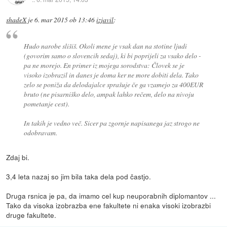
shadeX
je
6. mar 2015 ob 13:46
izjavil
:
Hudo narobe slišiš. Okoli mene je vsak dan na stotine ljudi
(govorim samo o slovencih sedaj), ki bi poprijeli za vsako delo -
pa ne morejo. En primer iz mojega sorodstva: Človek se je
visoko izobrazil in danes je doma ker ne more dobiti dela. Tako
zelo se poniža da delodajalce sprašuje če ga vzamejo za 400EUR
bruto (ne pisarniško delo, ampak lahko rečem, delo na nivoju
pometanje cest).
In takih je vedno več. Sicer pa zgornje napisanega jaz strogo ne
odobravam.
Zdaj bi.
3,4 leta nazaj so jim bila taka dela pod častjo.
Druga rsnica je pa, da imamo cel kup neuporabnih diplomantov ...
Tako da visoka izobrazba ene fakultete ni enaka visoki izobrazbi
druge fakultete.