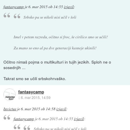
fantasycamp
je
6. mar 2015 ob 14:55
izjavil
:
Srbsko pa se nikoli nisi učil v šoli
Imel v petem razredu, očitno si froc, še cirilico smo se učili!
Za mano so eno al pa dve generaciji kasneje ukinili!
Očitno nimaš pojma o multikulturi in tujih jezikih. Sploh ne o
sosednjih ...
Takrat smo se učili srbskohrvaško.
fantasycamp
::
6. mar 2015, 14:59
Invictus
je
6. mar 2015 ob 14:58
izjavil
:
fantasycamp
je
6. mar 2015 ob 14:55
izjavil
:
Srbsko pa se nikoli nisi učil v šoli