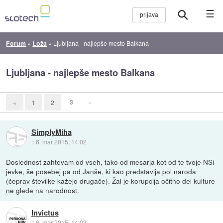
☰
Forum
»
Loža
»
Ljubljana - najlepše mesto Balkana
Ljubljana - najlepše mesto Balkana
3
»
«
1
2
SimplyMiha
::
6. mar 2015, 14:02
Doslednost zahtevam od vseh, tako od mesarja kot od te tvoje NSi-
jevke, še posebej pa od Janše, ki kao predstavlja pol naroda
(čeprav številke kažejo drugače). Žal je korupcija očitno del kulture
ne glede na narodnost.
Invictus
::
6. mar 2015, 14:03