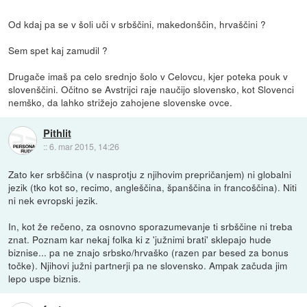
Od kdaj pa se v šoli uči v srbščini, makedonščin, hrvaščini ?
Sem spet kaj zamudil ?
Drugače imaš pa celo srednjo šolo v Celovcu, kjer poteka pouk v
slovenščini. Očitno se Avstrijci raje naučijo slovensko, kot Slovenci
nemško, da lahko strižejo zahojene slovenske ovce.
Pithlit
::
6. mar 2015, 14:26
Zato ker srbščina (v nasprotju z njihovim prepričanjem) ni globalni
jezik (tko kot so, recimo, angleščina, španščina in francoščina). Niti
ni nek evropski jezik.
In, kot že rečeno, za osnovno sporazumevanje ti srbščine ni treba
znat. Poznam kar nekaj folka ki z 'južnimi brati' sklepajo hude
biznise... pa ne znajo srbsko/hrvaško (razen par besed za bonus
točke). Njihovi južni partnerji pa ne slovensko. Ampak začuda jim
lepo uspe biznis.