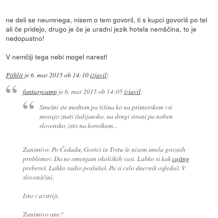
ne deli se neumnega, nisem o tem govoril, ti s kupci govoriš po tel
ali če pridejo, drugo je če je uradni jezik hotela nemščina, to je
nedopustno!
V nemčiji tega nebi mogel narest!
Pithlit
je
6. mar 2015 ob 14:10
izjavil
:
fantasycamp
je
6. mar 2015 ob 14:05
izjavil
:
Smešni ste medtem pa tišina ko na primorskem vsi
morajo znati italijansko, na drugi strani pa noben
slovensko, isto na koroškem...
Zanimivo. Po Čedadu, Gorici in Trstu še nisem imela groznih
problemov. Da ne omenjam okoliških vasi. Lahko si kak
cajtng
prebereš. Lahko radio poslušaš. Pa si celo dnevnik ogledaš. V
slovenščini.
Isto v avstriji.
Zanimivo ane?