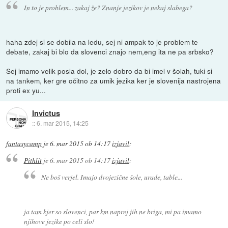
In to je problem... zakaj že? Znanje jezikov je nekaj slabega?
haha zdej si se dobila na ledu, sej ni ampak to je problem te
debate, zakaj bi blo da slovenci znajo nem,eng ita ne pa srbsko?
Sej imamo velik posla dol, je zelo dobro da bi imel v šolah, tuki si
na tankem, ker gre očitno za umik jezika ker je slovenija nastrojena
proti ex yu...
Invictus
::
6. mar 2015, 14:25
fantasycamp
je
6. mar 2015 ob 14:17
izjavil
:
Pithlit
je
6. mar 2015 ob 14:17
izjavil
:
Ne boš verjel. Imajo dvojezične šole, urade, table...
ja tam kjer so slovenci, par km naprej jih ne briga, mi pa imamo
njihove jezike po celi slo!