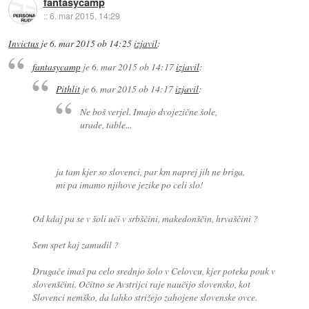
fantasycamp
::
6. mar 2015, 14:29
Invictus
je
6. mar 2015 ob 14:25
izjavil
:
fantasycamp
je
6. mar 2015 ob 14:17
izjavil
:
Pithlit
je
6. mar 2015 ob 14:17
izjavil
:
Ne boš verjel. Imajo dvojezične šole,
urade, table...
ja tam kjer so slovenci, par km naprej jih ne briga,
mi pa imamo njihove jezike po celi slo!
Od kdaj pa se v šoli uči v srbščini, makedonščin, hrvaščini ?
Sem spet kaj zamudil ?
Drugače imaš pa celo srednjo šolo v Celovcu, kjer poteka pouk v
slovenščini. Očitno se Avstrijci raje naučijo slovensko, kot
Slovenci nemško, da lahko strižejo zahojene slovenske ovce.