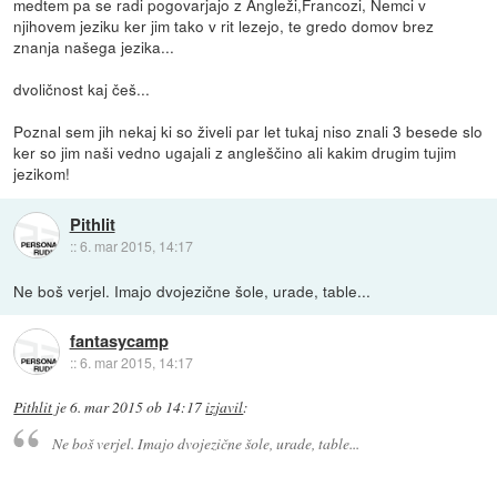
medtem pa se radi pogovarjajo z Angleži,Francozi, Nemci v
njihovem jeziku ker jim tako v rit lezejo, te gredo domov brez
znanja našega jezika...
dvoličnost kaj češ...
Poznal sem jih nekaj ki so živeli par let tukaj niso znali 3 besede slo
ker so jim naši vedno ugajali z angleščino ali kakim drugim tujim
jezikom!
Pithlit
::
6. mar 2015, 14:17
Ne boš verjel. Imajo dvojezične šole, urade, table...
fantasycamp
::
6. mar 2015, 14:17
Pithlit
je
6. mar 2015 ob 14:17
izjavil
:
Ne boš verjel. Imajo dvojezične šole, urade, table...