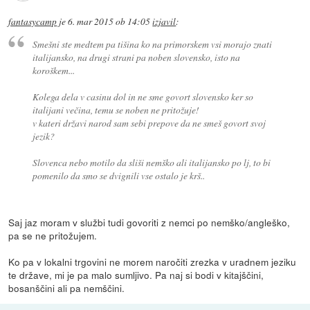
fantasycamp
je
6. mar 2015 ob 14:05
izjavil
:
Smešni ste medtem pa tišina ko na primorskem vsi morajo znati
italijansko, na drugi strani pa noben slovensko, isto na
koroškem...
Kolega dela v casinu dol in ne sme govort slovensko ker so
italijani večina, temu se noben ne pritožuje!
v kateri državi narod sam sebi prepove da ne smeš govort svoj
jezik?
Slovenca nebo motilo da sliši nemško ali italijansko po lj, to bi
pomenilo da smo se dvignili vse ostalo je krš..
Saj jaz moram v službi tudi govoriti z nemci po nemško/angleško,
pa se ne pritožujem.
Ko pa v lokalni trgovini ne morem naročiti zrezka v uradnem jeziku
te države, mi je pa malo sumljivo. Pa naj si bodi v kitajščini,
bosanščini ali pa nemščini.