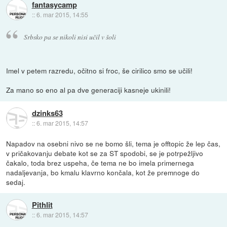
fantasycamp
::
6. mar 2015, 14:55
Srbsko pa se nikoli nisi učil v šoli
Imel v petem razredu, očitno si froc, še cirilico smo se učili!
Za mano so eno al pa dve generaciji kasneje ukinili!
dzinks63
::
6. mar 2015, 14:57
Napadov na osebni nivo se ne bomo šli, tema je offtopic že lep čas,
v pričakovanju debate kot se za ST spodobi, se je potrpežljivo
čakalo, toda brez uspeha, če tema ne bo imela primernega
nadaljevanja, bo kmalu klavrno končala, kot že premnoge do
sedaj.
Pithlit
::
6. mar 2015, 14:57