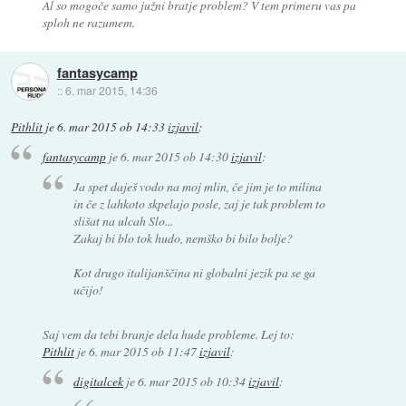
Al so mogoče samo južni bratje problem? V tem primeru vas pa
sploh ne razumem.
fantasycamp
::
6. mar 2015, 14:36
Pithlit
je
6. mar 2015 ob 14:33
izjavil
:
fantasycamp
je
6. mar 2015 ob 14:30
izjavil
:
Ja spet daješ vodo na moj mlin, če jim je to milina
in če z lahkoto skpelajo posle, zaj je tak problem to
slišat na ulcah Slo...
Zakaj bi blo tok hudo, nemško bi bilo bolje?
Kot drugo italijanščina ni globalni jezik pa se ga
učijo!
Saj vem da tebi branje dela hude probleme. Lej to:
Pithlit
je
6. mar 2015 ob 11:47
izjavil
:
digitalcek
je
6. mar 2015 ob 10:34
izjavil
: