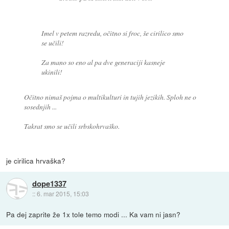
Imel v petem razredu, očitno si froc, še cirilico smo
se učili!
Za mano so eno al pa dve generaciji kasneje
ukinili!
Očitno nimaš pojma o multikulturi in tujih jezikih. Sploh ne o
sosednjih ...
Takrat smo se učili srbskohrvaško.
je cirilica hrvaška?
dope1337
::
6. mar 2015, 15:03
Pa dej zaprite že 1x tole temo modi ... Ka vam ni jasn?