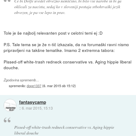
Če bi Dolfe uvedel obvezno nemščino, bi bilo vse narobe in bi ga
oklicali za nacista, sedaj ko v sloveniji postaja srbohrvaški jezik
obvezen, je pa vse lepo in prav.
Tole je še najbolj relevanten post v celotni temi ej :D
P.S. Tale tema se je že n-tič izkazala, da na forumaški ravni nismo
pripravljeni na takšne tematike. Imamo 2 extremna tabora:
Pissed-off white-trash redneck conservative vs. Aging hippie liberal
douche.
Zgodovina sprememb…
spremenilo:
dope1337
(
6. mar 2015 ob 15:12
)
fantasycamp
::
6. mar 2015, 15:13
Pissed-off white-trash redneck conservative vs. Aging hippie
liberal douche