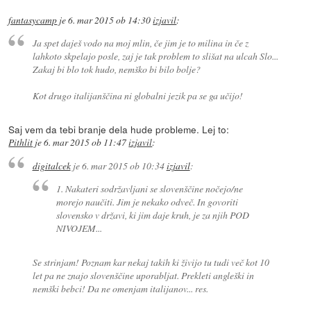
fantasycamp
je
6. mar 2015 ob 14:30
izjavil
:
Ja spet daješ vodo na moj mlin, če jim je to milina in če z
lahkoto skpelajo posle, zaj je tak problem to slišat na ulcah Slo...
Zakaj bi blo tok hudo, nemško bi bilo bolje?
Kot drugo italijanščina ni globalni jezik pa se ga učijo!
Saj vem da tebi branje dela hude probleme. Lej to:
Pithlit
je
6. mar 2015 ob 11:47
izjavil
:
digitalcek
je
6. mar 2015 ob 10:34
izjavil
:
1. Nakateri sodržavljani se slovenščine nočejo/ne
morejo naučiti. Jim je nekako odveč. In govoriti
slovensko v državi, ki jim daje kruh, je za njih POD
NIVOJEM...
Se strinjam! Poznam kar nekaj takih ki živijo tu tudi več kot 10
let pa ne znajo slovenščine uporabljat. Prekleti angleški in
nemški bebci! Da ne omenjam italijanov... res.