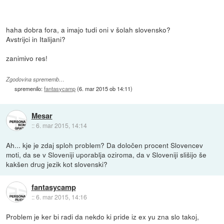
haha dobra fora, a imajo tudi oni v šolah slovensko?
Avstrijci in Italijani?
zanimivo res!
Zgodovina sprememb…
spremenilo:
fantasycamp
(
6. mar 2015 ob 14:11
)
Mesar
::
6. mar 2015, 14:14
Ah... kje je zdaj sploh problem? Da določen procent Slovencev
moti, da se v Sloveniji uporablja oziroma, da v Sloveniji slišijo še
kakšen drug jezik kot slovenski?
fantasycamp
::
6. mar 2015, 14:16
Problem je ker bi radi da nekdo ki pride iz ex yu zna slo takoj,