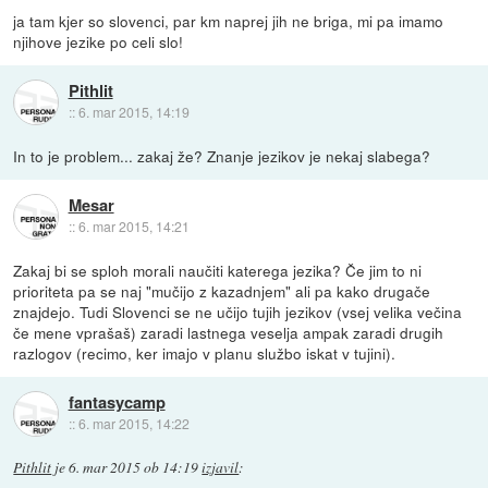
ja tam kjer so slovenci, par km naprej jih ne briga, mi pa imamo
njihove jezike po celi slo!
Pithlit
::
6. mar 2015, 14:19
In to je problem... zakaj že? Znanje jezikov je nekaj slabega?
Mesar
::
6. mar 2015, 14:21
Zakaj bi se sploh morali naučiti katerega jezika? Če jim to ni
prioriteta pa se naj "mučijo z kazadnjem" ali pa kako drugače
znajdejo. Tudi Slovenci se ne učijo tujih jezikov (vsej velika večina
če mene vprašaš) zaradi lastnega veselja ampak zaradi drugih
razlogov (recimo, ker imajo v planu službo iskat v tujini).
fantasycamp
::
6. mar 2015, 14:22
Pithlit
je
6. mar 2015 ob 14:19
izjavil
: