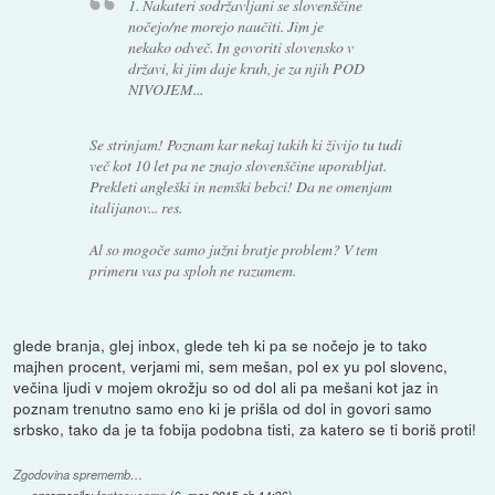
1. Nakateri sodržavljani se slovenščine
nočejo/ne morejo naučiti. Jim je
nekako odveč. In govoriti slovensko v
državi, ki jim daje kruh, je za njih POD
NIVOJEM...
Se strinjam! Poznam kar nekaj takih ki živijo tu tudi
več kot 10 let pa ne znajo slovenščine uporabljat.
Prekleti angleški in nemški bebci! Da ne omenjam
italijanov... res.
Al so mogoče samo južni bratje problem? V tem
primeru vas pa sploh ne razumem.
glede branja, glej inbox, glede teh ki pa se nočejo je to tako
majhen procent, verjami mi, sem mešan, pol ex yu pol slovenc,
večina ljudi v mojem okrožju so od dol ali pa mešani kot jaz in
poznam trenutno samo eno ki je prišla od dol in govori samo
srbsko, tako da je ta fobija podobna tisti, za katero se ti boriš proti!
Zgodovina sprememb…
spremenilo:
fantasycamp
(
6. mar 2015 ob 14:36
)