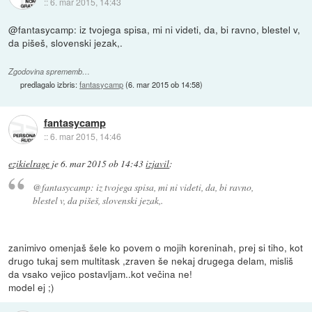
::
6. mar 2015, 14:43
@fantasycamp: iz tvojega spisa, mi ni videti, da, bi ravno, blestel v,
da pišeš, slovenski jezak,.
Zgodovina sprememb…
predlagalo izbris:
fantasycamp
(
6. mar 2015 ob 14:58
)
fantasycamp
::
6. mar 2015, 14:46
ezikielrage
je
6. mar 2015 ob 14:43
izjavil
:
@fantasycamp: iz tvojega spisa, mi ni videti, da, bi ravno,
blestel v, da pišeš, slovenski jezak,.
zanimivo omenjaš šele ko povem o mojih koreninah, prej si tiho, kot
drugo tukaj sem multitask ,zraven še nekaj drugega delam, misliš
da vsako vejico postavljam..kot večina ne!
model ej ;)