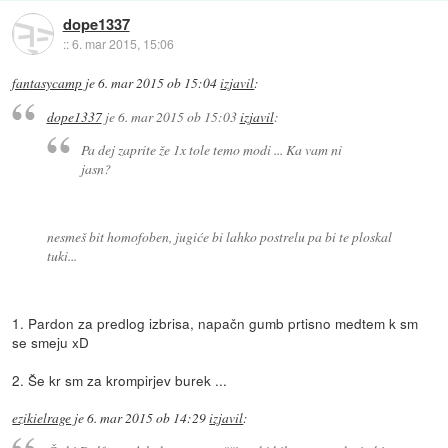
dope1337
::
6. mar 2015, 15:06
fantasycamp
je
6. mar 2015 ob 15:04
izjavil
:
dope1337
je
6. mar 2015 ob 15:03
izjavil
:
Pa dej zaprite že 1x tole temo modi ... Ka vam ni
jasn?
nesmeš bit homofoben, jugiće bi lahko postrelu pa bi te ploskal
tuki...
1. Pardon za predlog izbrisa, napačn gumb prtisno medtem k sm
se smeju xD
2. Še kr sm za krompirjev burek ...
ezikielrage
je
6. mar 2015 ob 14:29
izjavil
: