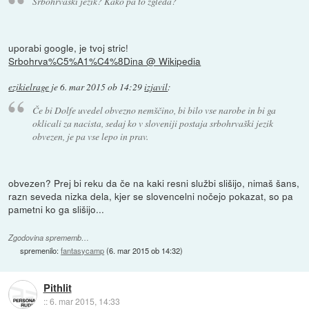
Srbohrvaški jezik? Kako pa to zgleda?
uporabi google, je tvoj stric!
Srbohrva%C5%A1%C4%8Dina @ Wikipedia
ezikielrage
je
6. mar 2015 ob 14:29
izjavil
:
Če bi Dolfe uvedel obvezno nemščino, bi bilo vse narobe in bi ga
oklicali za nacista, sedaj ko v sloveniji postaja srbohrvaški jezik
obvezen, je pa vse lepo in prav.
obvezen? Prej bi reku da če na kaki resni službi slišijo, nimaš šans,
razn seveda nizka dela, kjer se slovencelni nočejo pokazat, so pa
pametni ko ga slišijo...
Zgodovina sprememb…
spremenilo:
fantasycamp
(
6. mar 2015 ob 14:32
)
Pithlit
::
6. mar 2015, 14:33