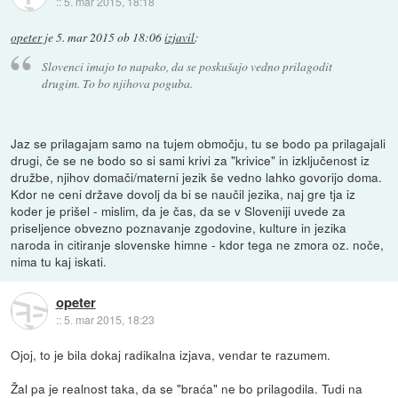
::
5. mar 2015, 18:18
opeter
je
5. mar 2015 ob 18:06
izjavil
:
Slovenci imajo to napako, da se poskušajo vedno prilagodit
drugim. To bo njihova poguba.
Jaz se prilagajam samo na tujem območju, tu se bodo pa prilagajali
drugi, če se ne bodo so si sami krivi za "krivice" in izključenost iz
družbe, njihov domači/materni jezik še vedno lahko govorijo doma.
Kdor ne ceni države dovolj da bi se naučil jezika, naj gre tja iz
koder je prišel - mislim, da je čas, da se v Sloveniji uvede za
priseljence obvezno poznavanje zgodovine, kulture in jezika
naroda in citiranje slovenske himne - kdor tega ne zmora oz. noče,
nima tu kaj iskati.
opeter
::
5. mar 2015, 18:23
Ojoj, to je bila dokaj radikalna izjava, vendar te razumem.
Žal pa je realnost taka, da se "braća" ne bo prilagodila. Tudi na