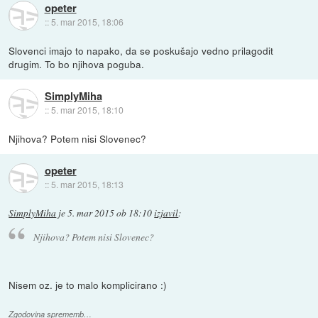
opeter
::
5. mar 2015, 18:06
Slovenci imajo to napako, da se poskušajo vedno prilagodit
drugim. To bo njihova poguba.
SimplyMiha
::
5. mar 2015, 18:10
Njihova? Potem nisi Slovenec?
opeter
::
5. mar 2015, 18:13
SimplyMiha
je
5. mar 2015 ob 18:10
izjavil
:
Njihova? Potem nisi Slovenec?
Nisem oz. je to malo komplicirano :)
Zgodovina sprememb…