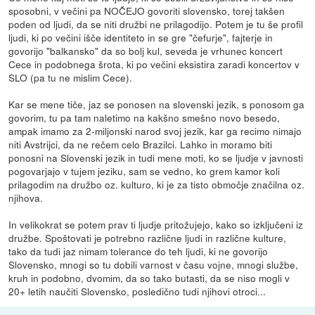
sposobni, v večini pa NOČEJO govoriti slovensko, torej takšen
poden od ljudi, da se niti družbi ne prilagodijo. Potem je tu še profil
ljudi, ki po večini išče identiteto in se gre "čefurje", fajterje in
govorijo "balkansko" da so bolj kul, seveda je vrhunec koncert
Cece in podobnega šrota, ki po večini eksistira zaradi koncertov v
SLO (pa tu ne mislim Cece).
Kar se mene tiče, jaz se ponosen na slovenski jezik, s ponosom ga
govorim, tu pa tam naletimo na kakšno smešno novo besedo,
ampak imamo za 2-miljonski narod svoj jezik, kar ga recimo nimajo
niti Avstrijci, da ne rečem celo Brazilci. Lahko in moramo biti
ponosni na Slovenski jezik in tudi mene moti, ko se ljudje v javnosti
pogovarjajo v tujem jeziku, sam se vedno, ko grem kamor koli
prilagodim na družbo oz. kulturo, ki je za tisto območje značilna oz.
njihova.
In velikokrat se potem prav ti ljudje pritožujejo, kako so izključeni iz
družbe. Spoštovati je potrebno različne ljudi in različne kulture,
tako da tudi jaz nimam tolerance do teh ljudi, ki ne govorijo
Slovensko, mnogi so tu dobili varnost v času vojne, mnogi službe,
kruh in podobno, dvomim, da so tako butasti, da se niso mogli v
20+ letih naučiti Slovensko, posledično tudi njihovi otroci...