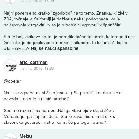
::
5. mar 2015, 18:29
Naj ti povem eno kratko "zgodbico" na to temo. Znanka, ki živi v
ZDA, točneje v Kaliforniji je doživela nekaj podobnega, ko je
nakupovala v trgovini in so jo prodajalci ogovorili v španščini.
Ker je bolj jezikave sorte, je naredila točno ta korak, katerega ti nisi
želel: šel je do poslovodje in omenil situacije. In kaj misliš, kaj je
bila reakcija?
Naj se nauči španščine.
eric_cartman
::
5. mar 2015, 18:33
@opeter
Nauk te zgodbe mi ni čisto jasen. :) Se pa sliši, kot da si želel
povedati, da s tem ni nič narobe?
Spet ne razumi me narobe..Naj ga vtaknejo v skladišče v
Mercatorju, pa naj tam dela.. Samo zakaj more imet stik s
slovensko govorečimi strankami, če pa tega ne zna?
Meizu