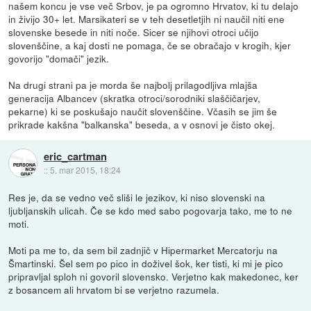
našem koncu je vse več Srbov, je pa ogromno Hrvatov, ki tu delajo
in živijo 30+ let. Marsikateri se v teh desetletjih ni naučil niti ene
slovenske besede in niti noče. Sicer se njihovi otroci učijo
slovenščine, a kaj dosti ne pomaga, če se obračajo v krogih, kjer
govorijo "domači" jezik.
Na drugi strani pa je morda še najbolj prilagodljiva mlajša
generacija Albancev (skratka otroci/sorodniki slaščičarjev,
pekarne) ki se poskušajo naučit slovenščine. Včasih se jim še
prikrade kakšna "balkanska" beseda, a v osnovi je čisto okej.
eric_cartman
::
5. mar 2015, 18:24
Res je, da se vedno več sliši le jezikov, ki niso slovenski na
ljubljanskih ulicah. Če se kdo med sabo pogovarja tako, me to ne
moti.
Moti pa me to, da sem bil zadnjič v Hipermarket Mercatorju na
Šmartinski. Šel sem po pico in doživel šok, ker tisti, ki mi je pico
pripravljal sploh ni govoril slovensko. Verjetno kak makedonec, ker
z bosancem ali hrvatom bi se verjetno razumela.