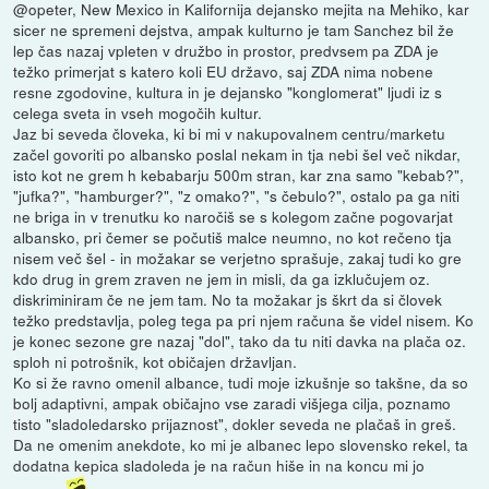
@opeter, New Mexico in Kalifornija dejansko mejita na Mehiko, kar
sicer ne spremeni dejstva, ampak kulturno je tam Sanchez bil že
lep čas nazaj vpleten v družbo in prostor, predvsem pa ZDA je
težko primerjat s katero koli EU državo, saj ZDA nima nobene
resne zgodovine, kultura in je dejansko "konglomerat" ljudi iz s
celega sveta in vseh mogočih kultur.
Jaz bi seveda človeka, ki bi mi v nakupovalnem centru/marketu
začel govoriti po albansko poslal nekam in tja nebi šel več nikdar,
isto kot ne grem h kebabarju 500m stran, kar zna samo "kebab?",
"jufka?", "hamburger?", "z omako?", "s čebulo?", ostalo pa ga niti
ne briga in v trenutku ko naročiš se s kolegom začne pogovarjat
albansko, pri čemer se počutiš malce neumno, no kot rečeno tja
nisem več šel - in možakar se verjetno sprašuje, zakaj tudi ko gre
kdo drug in grem zraven ne jem in misli, da ga izklučujem oz.
diskriminiram če ne jem tam. No ta možakar js škrt da si človek
težko predstavlja, poleg tega pa pri njem računa še videl nisem. Ko
je konec sezone gre nazaj "dol", tako da tu niti davka na plača oz.
sploh ni potrošnik, kot običajen državljan.
Ko si že ravno omenil albance, tudi moje izkušnje so takšne, da so
bolj adaptivni, ampak običajno vse zaradi višjega cilja, poznamo
tisto "sladoledarsko prijaznost", dokler seveda ne plačaš in greš.
Da ne omenim anekdote, ko mi je albanec lepo slovensko rekel, ta
dodatna kepica sladoleda je na račun hiše in na koncu mi jo