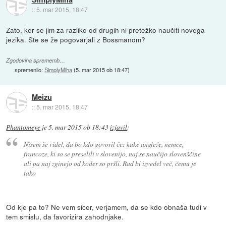
::
5. mar 2015, 18:47
Zato, ker se jim za razliko od drugih ni pretežko naučiti novega
jezika. Ste se že pogovarjali z Bossmanom?
Zgodovina sprememb…
spremenilo:
SimplyMiha
(
5. mar 2015 ob 18:47
)
Meizu
::
5. mar 2015, 18:47
Phantomeye
je
5. mar 2015 ob 18:43
izjavil
:
Nisem še videl, da bo kdo govoril čez kake angleže, nemce,
francoze, ki so se preselili v slovenijo, naj se naučijo slovenščine
ali pa naj zginejo od koder so pršli. Rad bi izvedel več, čemu je
tako
Od kje pa to? Ne vem sicer, verjamem, da se kdo obnaša tudi v
tem smislu, da favorizira zahodnjake.