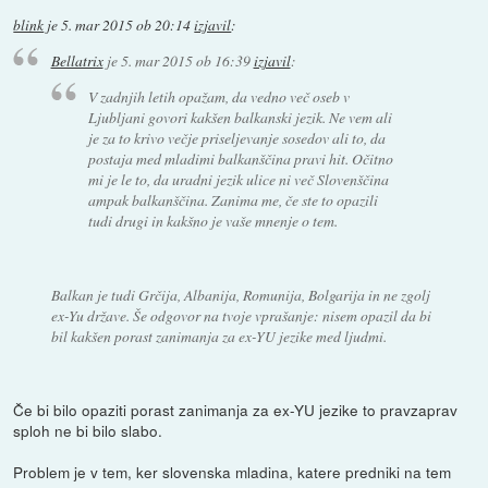
blink
je
5. mar 2015 ob 20:14
izjavil
:
Bellatrix
je
5. mar 2015 ob 16:39
izjavil
:
V zadnjih letih opažam, da vedno več oseb v
Ljubljani govori kakšen balkanski jezik. Ne vem ali
je za to krivo večje priseljevanje sosedov ali to, da
postaja med mladimi balkanščina pravi hit. Očitno
mi je le to, da uradni jezik ulice ni več Slovenščina
ampak balkanščina. Zanima me, če ste to opazili
tudi drugi in kakšno je vaše mnenje o tem.
Balkan je tudi Grčija, Albanija, Romunija, Bolgarija in ne zgolj
ex-Yu države. Še odgovor na tvoje vprašanje: nisem opazil da bi
bil kakšen porast zanimanja za ex-YU jezike med ljudmi.
Če bi bilo opaziti porast zanimanja za ex-YU jezike to pravzaprav
sploh ne bi bilo slabo.
Problem je v tem, ker slovenska mladina, katere predniki na tem