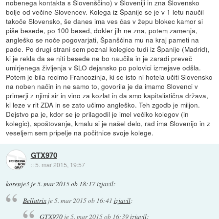
nobenega kontakta s Slovenščino) v Sloveniji in zna Slovensko
bolje od večine Slovencev. Kolega iz Španije se je v 1 letu naučil
takoče Slovensko, še danes ima ves čas v žepu blokec kamor si
piše besede, po 100 besed, dokler jih ne zna, potem zamenja,
angleško se noče pogovarjati, Španščina mu na kraj pameti na
pade. Po drugi strani sem poznal kolegico tudi iz Španije (Madrid),
ki je rekla da se niti besede ne bo naučila in je zaradi preveč
umirjenega življenja v SLO dejansko po polovici izmejave odšla.
Potem je bila recimo Francozinja, ki se isto ni hotela učiti Slovensko
na noben način in ne samo to, govorila je da imamo Slovenci v
primerji z njimi sir in vino za kozlat in da smo kapitalistična država,
ki leze v rit ZDA in se zato učimo angleško. Teh zgodb je miljon.
Dejstvo pa je, kdor se je prilagodil je imel večiko kolegov (in
kolegic), spoštovanje, kmalu si je našel delo, rad ima Slovenijo in z
veseljem sem pripelje na počitnice svoje kolege.
GTX970
::
5. mar 2015, 19:57
korenje3
je
5. mar 2015 ob 18:17
izjavil
:
Bellatrix
je
5. mar 2015 ob 16:41
izjavil
:
GTX970
je
5. mar 2015 ob 16:39
izjavil
: