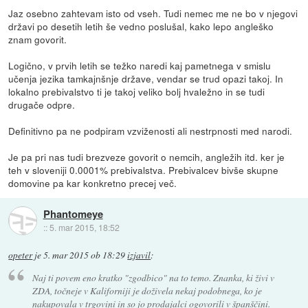
Jaz osebno zahtevam isto od vseh. Tudi nemec me ne bo v njegovi
državi po desetih letih še vedno poslušal, kako lepo angleško
znam govorit.
Logično, v prvih letih se težko naredi kaj pametnega v smislu
učenja jezika tamkajnšnje države, vendar se trud opazi takoj. In
lokalno prebivalstvo ti je takoj veliko bolj hvaležno in se tudi
drugače odpre.
Definitivno pa ne podpiram vzviženosti ali nestrpnosti med narodi.
Je pa pri nas tudi brezveze govorit o nemcih, angležih itd. ker je
teh v sloveniji 0.0001% prebivalstva. Prebivalcev bivše skupne
domovine pa kar konkretno precej več.
Phantomeye
::
5. mar 2015, 18:52
opeter
je
5. mar 2015 ob 18:29
izjavil
:
Naj ti povem eno kratko "zgodbico" na to temo. Znanka, ki živi v
ZDA, točneje v Kaliforniji je doživela nekaj podobnega, ko je
nakupovala v trgovini in so jo prodajalci ogovorili v španščini.