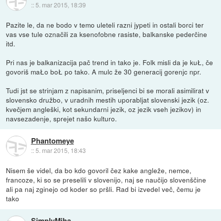
::
5. mar 2015, 18:39
Pazite le, da ne bodo v temo uleteli razni jypeti in ostali borci ter
vas vse tule označili za ksenofobne rasiste, balkanske pederčine
itd.
Pri nas je balkanizacija pač trend in tako je. Folk misli da je kuŁ, če
govoriš maŁo boŁ po tako. A mulc že 30 generacij gorenjc npr.
Tudi jst se strinjam z napisanim, priseljenci bi se morali asimilirat v
slovensko družbo, v uradnih mestih uporabljat slovenski jezik (oz.
kvečjem angleški, kot sekundarni jezik, oz jezik vseh jezikov) in
navsezadenje, sprejet našo kulturo.
Phantomeye
::
5. mar 2015, 18:43
Nisem še videl, da bo kdo govoril čez kake angleže, nemce,
francoze, ki so se preselili v slovenijo, naj se naučijo slovenščine
ali pa naj zginejo od koder so pršli. Rad bi izvedel več, čemu je
tako
SimplyMiha