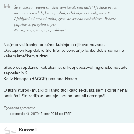
Še v vsakem velemestu, kjer sem taval, sem našel kje kaka braća,
da so mi povedali, kje je najboljša lokalna čevapdžinica. V
Ljubljani mi tega ni treba, grem do soseda na baklavo. Pečene
paprike so pa sploh super.
Ne razumem, v čem je problem?
Nis(m)o vsi freaky na južno kuhinjo in njihove navade.
Obstaja en kup dobre Slo hrane, vendar jo lahko dobiš samo na
kakem kmečkem turizmu.
Glede čevapdžinic, kebabžinic, si kdaj opazoval higienske navade
zaposlenih ?
Ko iz Hasapa (HACCP) nastane Hasan.
O južni (turbo) muziki bi lahko tudi kako rekli, jaz sem skoraj nehal
poslušati Slo radijske postaje, ker so postali nemogoči.
Zgodovina sprememb…
spremenilo:
GTX970
(
5. mar 2015 ob 17:52
)
Kurzweil