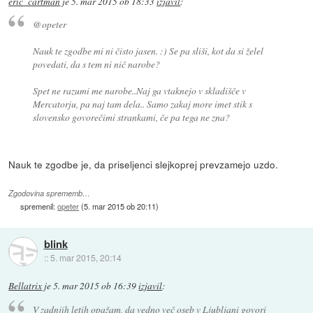
eric_cartman
je
5. mar 2015 ob 18:33
izjavil
:
@opeter
Nauk te zgodbe mi ni čisto jasen. :) Se pa sliši, kot da si želel
povedati, da s tem ni nič narobe?
Spet ne razumi me narobe..Naj ga vtaknejo v skladišče v
Mercatorju, pa naj tam dela.. Samo zakaj more imet stik s
slovensko govorečimi strankami, če pa tega ne zna?
Nauk te zgodbe je, da priseljenci slejkoprej prevzamejo uzdo.
Zgodovina sprememb…
spremenil:
opeter
(
5. mar 2015 ob 20:11
)
blink
::
5. mar 2015, 20:14
Bellatrix
je
5. mar 2015 ob 16:39
izjavil
:
V zadnjih letih opažam, da vedno več oseb v Ljubljani govori