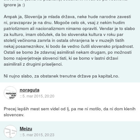
ignore ja :)
Ampak ja, Slovenija je mlada država, neke hude narodne zavesti
ni, pravzaprav je na dnu. Mogoče celo ok, vsaj z nekim hudim
patriotizmom ali nacionalizmom nimamo opraviti. Vendar je to slabo
za kulturo, imam občutek, da bo slovenska kultura v roku par
stoletij večinoma zamrla in ostala ohranjena le v muzejih tistih
nekaj posameznikov, ki bodo še vedno čutili slovensko pripadnost.
Ostali se bomo že zdavnaj asimilirali nekam drugam, po možnosti
bomo najverjetneje slovenci tisti, ki se bomo v lastni državi
asimilirali z drugimi priseljenci.
Ni nujno slabo, za obstanek trenutne države pa kapitaŁno.
noraguta
::
5. mar 2015, 20:20
Precej lepših mest sem videl od lj, pa me ni motilo, da ni dom klenih
slovencev.
Meizu
::
5. mar 2015, 20:23