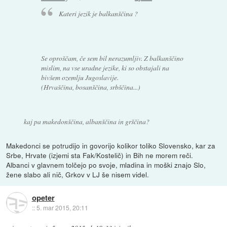
Kateri jezik je balkanščina ?
Se oproščam, če sem bil nerazumljiv. Z balkanščino
mislim, na vse uradne jezike, ki so obstajali na
bivšem ozemlju Jugoslavije.
(Hrvaščina, bosanščina, srbščina...)
kaj pa makedonščina, albanščina in grščina?
Makedonci se potrudijo in govorijo kolikor toliko Slovensko, kar za
Srbe, Hrvate (izjemi sta Fak/Kostelič) in Bih ne morem reči.
Albanci v glavnem tolčejo po svoje, mladina in moški znajo Slo,
žene slabo ali nič, Grkov v LJ še nisem videl.
opeter
::
5. mar 2015, 20:11