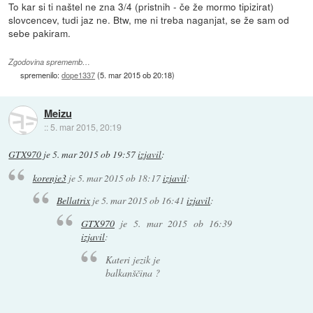
To kar si ti naštel ne zna 3/4 (pristnih - če že mormo tipizirat)
slovcencev, tudi jaz ne. Btw, me ni treba naganjat, se že sam od
sebe pakiram.
Zgodovina sprememb…
spremenilo:
dope1337
(
5. mar 2015 ob 20:18
)
Meizu
::
5. mar 2015, 20:19
GTX970
je
5. mar 2015 ob 19:57
izjavil
:
korenje3
je
5. mar 2015 ob 18:17
izjavil
:
Bellatrix
je
5. mar 2015 ob 16:41
izjavil
:
GTX970
je
5. mar 2015 ob 16:39
izjavil
:
Kateri jezik je
balkanščina ?