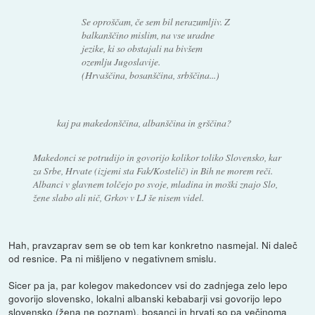
Se oproščam, če sem bil nerazumljiv. Z
balkanščino mislim, na vse uradne
jezike, ki so obstajali na bivšem
ozemlju Jugoslavije.
(Hrvaščina, bosanščina, srbščina...)
kaj pa makedonščina, albanščina in grščina?
Makedonci se potrudijo in govorijo kolikor toliko Slovensko, kar
za Srbe, Hrvate (izjemi sta Fak/Kostelič) in Bih ne morem reči.
Albanci v glavnem tolčejo po svoje, mladina in moški znajo Slo,
žene slabo ali nič, Grkov v LJ še nisem videl.
Hah, pravzaprav sem se ob tem kar konkretno nasmejal. Ni daleč
od resnice. Pa ni mišljeno v negativnem smislu.
Sicer pa ja, par kolegov makedoncev vsi do zadnjega zelo lepo
govorijo slovensko, lokalni albanski kebabarji vsi govorijo lepo
slovensko (žena ne poznam), bosanci in hrvati so pa večinoma