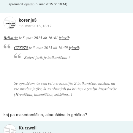
spremenil:
opeter
(
5. mar 2015 ob 18:14
)
korenje3
::
5. mar 2015, 18:17
Bellatrix
je
5. mar 2015 ob 16:41
izjavil
:
GTX970
je
5. mar 2015 ob 16:39
izjavil
:
Kateri jezik je balkanščina ?
Se oproščam, če sem bil nerazumljiv. Z balkanščino mislim, na
vse uradne jezike, ki so obstajali na bivšem ozemlju Jugoslavije.
(Hrvaščina, bosanščina, srbščina...)
kaj pa makedonščina, albanščina in grščina?
Kurzweil