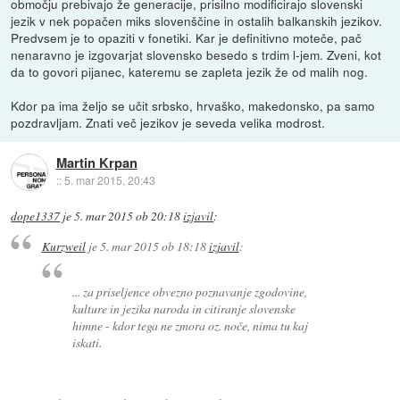
območju prebivajo že generacije, prisilno modificirajo slovenski
jezik v nek popačen miks slovenščine in ostalih balkanskih jezikov.
Predvsem je to opaziti v fonetiki. Kar je definitivno moteče, pač
nenaravno je izgovarjat slovensko besedo s trdim l-jem. Zveni, kot
da to govori pijanec, kateremu se zapleta jezik že od malih nog.
Kdor pa ima željo se učit srbsko, hrvaško, makedonsko, pa samo
pozdravljam. Znati več jezikov je seveda velika modrost.
Martin Krpan
::
5. mar 2015, 20:43
dope1337
je
5. mar 2015 ob 20:18
izjavil
:
Kurzweil
je
5. mar 2015 ob 18:18
izjavil
:
... za priseljence obvezno poznavanje zgodovine,
kulture in jezika naroda in citiranje slovenske
himne - kdor tega ne zmora oz. noče, nima tu kaj
iskati.