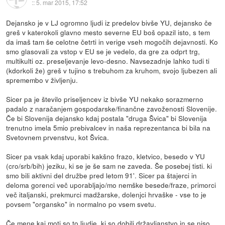
::
5. mar 2015, 17:52
Dejansko je v LJ ogromno ljudi iz predelov bivše YU, dejansko če
greš v katerokoli glavno mesto severne EU boš opazil isto, s tem
da imaš tam še celotne četrti in verige vseh mogočih dejavnosti. Ko
smo glasovali za vstop v EU se je vedelo, da gre za odprt trg,
multikulti oz. preseljevanje levo-desno. Navsezadnje lahko tudi ti
(kdorkoli že) greš v tujino s trebuhom za kruhom, svojo ljubezen ali
spremembo v življenju.
Sicer pa je število priseljencev iz bivše YU nekako sorazmerno
padalo z naračanjem gospodarske/finančne zavoženosti Slovenije.
Če bi Slovenija dejansko kdaj postala "druga Švica" bi Slovenija
trenutno imela 5mio prebivalcev in naša reprezentanca bi bila na
Svetovnem prvenstvu, kot Švica.
Sicer pa vsak kdaj uporabi kakšno frazo, kletvico, besedo v YU
(cro/srb/bih) jeziku, ki se je še sam ne zaveda. Še posebej tisti. ki
smo bili aktivni del družbe pred letom 91'. Sicer pa štajerci in
deloma gorenci več uporabljajo/mo nemške besede/fraze, primorci
več italjanski, prekmurci madžarske, dolenjci hrvaške - vse to je
povsem "organsko" in normalno po vsem svetu.
Če mene kaj moti so to ljudje, ki so dobili državljanstvo in se niso