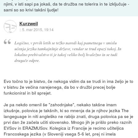
njimi, v isti sapi pa jokaš, da te družba ne tolerira in te izključuje -
sami so so krivi takšni ljudje!
Kurzweil
::
5. mar 2015, 19:14
Logično, v prvih letih se težko naredi kaj pametnega v smislu
učenja jezika tamkajnšnje države, vendar se trud opazi takoj. In
lokalno prebivalstvo ti je takoj veliko bolj hvaležno in se tudi
drugače odpre.
Evo točno to je bistvo, če nekoga vidim da se trudi in ima željo je to
v bistvu že večina narejenega, da bo v družbi precej bolje
funkcioniral in bil sprejet.
Je pa nekdo omenil še "zahodnjake", nekako takšne imam
izkušnje, polovica je takšnih, ki so mnenja da je njihov jezika The
langeguage in niti angleško ne rabijo znati, druga polovica pa se je
prvi dan že začela učiti slovensko. Mnogo jih je prišlo preko raznih
EVSov in ERAZMUSov. Kolegica iz Francije je recimo učiteljica
Francoskega jezika (v Sloveniji vsega 5-6 let, prej ni imela