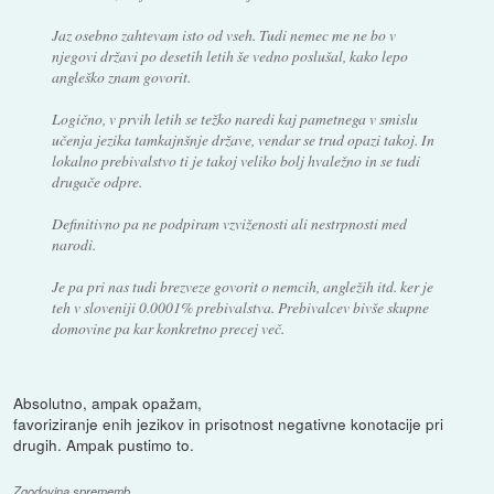
Jaz osebno zahtevam isto od vseh. Tudi nemec me ne bo v
njegovi državi po desetih letih še vedno poslušal, kako lepo
angleško znam govorit.
Logično, v prvih letih se težko naredi kaj pametnega v smislu
učenja jezika tamkajnšnje države, vendar se trud opazi takoj. In
lokalno prebivalstvo ti je takoj veliko bolj hvaležno in se tudi
drugače odpre.
Definitivno pa ne podpiram vzviženosti ali nestrpnosti med
narodi.
Je pa pri nas tudi brezveze govorit o nemcih, angležih itd. ker je
teh v sloveniji 0.0001% prebivalstva. Prebivalcev bivše skupne
domovine pa kar konkretno precej več.
Absolutno, ampak opažam,
favoriziranje enih jezikov in prisotnost negativne konotacije pri
drugih. Ampak pustimo to.
Zgodovina sprememb…