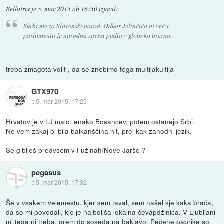
Bellatrix
je
5. mar 2015 ob 16:50
izjavil
:
Skrbi me za Slovenski narod. Odkar Jelinčiča ni več v
parlamentu je narodna zavest padla v globoko brezno.
treba zmagota volit , da se znebimo tega multijakultija
GTX970
::
5. mar 2015, 17:25
Hrvatov je v LJ malo, enako Bosancev, potem ostanejo Srbi.
Ne vem zakaj bi bila balkanščina hit, prej kak zahodni jezik.
Se giblješ predvsem v Fužinah/Nove Jarše ?
pegasus
::
5. mar 2015, 17:32
Še v vsakem velemestu, kjer sem taval, sem našel kje kaka braća,
da so mi povedali, kje je najboljša lokalna čevapdžinica. V Ljubljani
mi tega ni treba, grem do soseda na baklavo. Pečene paprike so