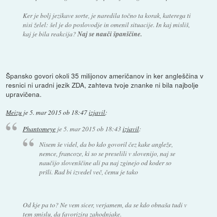
Ker je bolj jezikave sorte, je naredila točno ta korak, katerega ti
nisi želel: šel je do poslovodje in omenil situacije. In kaj misliš,
kaj je bila reakcija?
Naj se nauči španščine.
Špansko govori okoli 35 milijonov američanov in ker angleščina v
resnici ni uradni jezik ZDA, zahteva tvoje znanke ni bila najbolje
upravičena.
Meizu
je
5. mar 2015 ob 18:47
izjavil
:
Phantomeye
je
5. mar 2015 ob 18:43
izjavil
:
Nisem še videl, da bo kdo govoril čez kake angleže,
nemce, francoze, ki so se preselili v slovenijo, naj se
naučijo slovenščine ali pa naj zginejo od koder so
pršli. Rad bi izvedel več, čemu je tako
Od kje pa to? Ne vem sicer, verjamem, da se kdo obnaša tudi v
tem smislu, da favorizira zahodnjake.