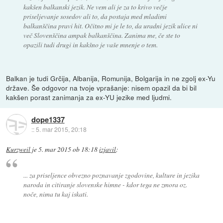
kakšen balkanski jezik. Ne vem ali je za to krivo večje
priseljevanje sosedov ali to, da postaja med mladimi
balkanščina pravi hit. Očitno mi je le to, da uradni jezik ulice ni
več Slovenščina ampak balkanščina. Zanima me, če ste to
opazili tudi drugi in kakšno je vaše mnenje o tem.
Balkan je tudi Grčija, Albanija, Romunija, Bolgarija in ne zgolj ex-Yu
države. Še odgovor na tvoje vprašanje: nisem opazil da bi bil
kakšen porast zanimanja za ex-YU jezike med ljudmi.
dope1337
::
5. mar 2015, 20:18
Kurzweil
je
5. mar 2015 ob 18:18
izjavil
:
... za priseljence obvezno poznavanje zgodovine, kulture in jezika
naroda in citiranje slovenske himne - kdor tega ne zmora oz.
noče, nima tu kaj iskati.