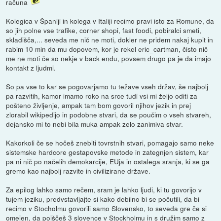
računa
Kolegica v Španiji in kolega v Italiji recimo pravi isto za Romune, da
so jih polne vse trafike, corner shopi, fast foodi, pobiralci smeti,
skladišča,... seveda me nič ne moti, dokler ne pridem nakaj kupit in
rabim 10 min da mu dopovem, kor je rekel eric_cartman, čisto nič
me ne moti če so nekje v back endu, povsem drugo pa je da imajo
kontakt z ljudmi.
So pa vse to kar se pogovarjamo tu težave vseh držav, še najbolj
pa razvitih, kamor imamo roko na srce tudi vsi mi željo oditi za
pošteno življenje, ampak tam bom govoril njihov jezik in prej
zlorabil wikipedijo in podobne stvari, da se poučim o vseh stvareh,
dejansko mi to nebi bila muka ampak zelo zanimiva stvar.
Kakorkoli če se hočeš znebiti tovrstnih stvari, pomagajo samo neke
sistemske hardcore gestapovske metode in zategnjen sistem, kar
pa ni nič po načelih demokarcije, EUja in ostalega sranja, ki se ga
gremo kao najbolj razvite in civilizirane države.
Za epilog lahko samo rečem, sram je lahko ljudi, ki tu govorijo v
tujem jeziku, predvstavljajte si kako debilno bi se počutili, da bi
recimo v Stocholmu govorili samo Slovensko, to seveda gre če si
omejen, da poiščeš 3 slovence v Stockholmu in s družim samo z