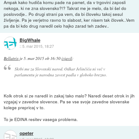
Ampak kako hudiča komu pade na pamet, da v trgovini zaposli
nekoga, ki ne zna slovensko?!? Takrat me je melo, da bi šel do
poslovodje.. Po drugi strani pa vem, da bi človeku takoj sesul
življenje. Pa je verjetno ravno to slabost, ker nisem tak človek..Vem
pa da bi kdo drug naredil celo hajko zarad teh zadev..
BigWhale
::
5. mar 2015, 18:27
Bellatrix
je
5. mar 2015 ob 16:50
izjavil
:
Skrbi me za Slovenski narod. Odkar Jelinčiča ni več v
parlamentu je narodna zavest padla v globoko brezno.
Kolk otrok si ze naredil in zakaj tako malo? Naredi deset otrok in jih
vzgajaj v zavedne slovence. Pa se vse svoje zavedne slovenske
kolege prepricaj v to.
To je EDINA resitev vasega problema.
opeter