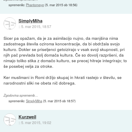
spremenilo:
Phantomeye
(
5. mar 2015 ob 18:56
)
SimplyMiha
::
5. mar 2015, 18:57
Sicer pa opažam, da je za asimilacijo nujno, da manjšina nima
zadostnega števila oziroma koncentracije, da bi obdržala svojo
kulturo. Dokler se priseljenci getoizirajo v vsak svoji skupnosti, pri
njih pač prevlada bolj domača kultura. Če so dovolj razpršeni, da
nimajo toliko stika z domačo kulturo, se precej hitreje integrirajo; to
še posebej velja za otroke.
Ker muslimani in Romi držijo skupaj in hkrati rastejo v številu, se
narodnostni sliki ne obeta nič dobrega.
Zgodovina sprememb…
spremenilo:
SimplyMiha
(
5. mar 2015 ob 18:57
)
Kurzweil
::
5. mar 2015, 19:02