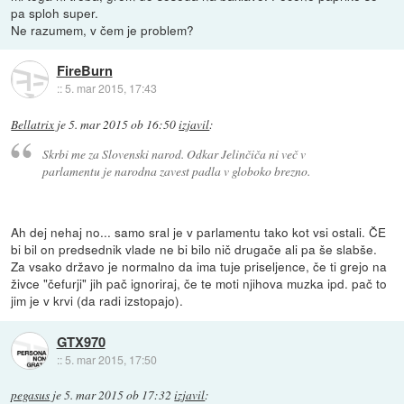
pa sploh super.
Ne razumem, v čem je problem?
FireBurn
::
5. mar 2015, 17:43
Bellatrix
je
5. mar 2015 ob 16:50
izjavil
:
Skrbi me za Slovenski narod. Odkar Jelinčiča ni več v
parlamentu je narodna zavest padla v globoko brezno.
Ah dej nehaj no... samo sral je v parlamentu tako kot vsi ostali. ČE
bi bil on predsednik vlade ne bi bilo nič drugače ali pa še slabše.
Za vsako državo je normalno da ima tuje priseljence, če ti grejo na
živce "čefurji" jih pač ignoriraj, če te moti njihova muzka ipd. pač to
jim je v krvi (da radi izstopajo).
GTX970
::
5. mar 2015, 17:50
pegasus
je
5. mar 2015 ob 17:32
izjavil
: