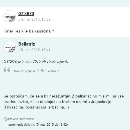
GTX970
::
5. mar 2015, 16:39
Kateri jezik je balkanščina ?
Bellatrix
::
5. mar 2015, 16:41
GTX970
je
5. mar 2015 ob 16:39
izjavil
:
Kateri jezik je balkanščina ?
Se oproščam, če sem bil nerazumljiv. Z balkanščino mislim, na vse
uradne jezike, ki so obstajali na bivšem ozemlju Jugoslavije.
(Hrvaščina, bosanščina, srbščina...)
Zgodovina sprememb…
spremenil:
Bellatrix
(
5. mar 2015 ob 16:42
)