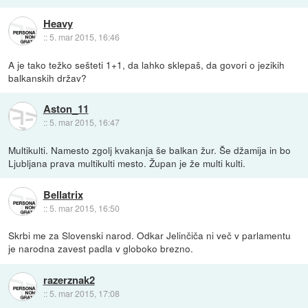
Heavy
::
5. mar 2015, 16:46
A je tako težko sešteti 1+1, da lahko sklepaš, da govori o jezikih
balkanskih držav?
Aston_11
::
5. mar 2015, 16:47
Multikulti. Namesto zgolj kvakanja še balkan žur. Še džamija in bo
Ljubljana prava multikulti mesto. Župan je že multi kulti.
Bellatrix
::
5. mar 2015, 16:50
Skrbi me za Slovenski narod. Odkar Jelinčiča ni več v parlamentu
je narodna zavest padla v globoko brezno.
razerznak2
::
5. mar 2015, 17:08