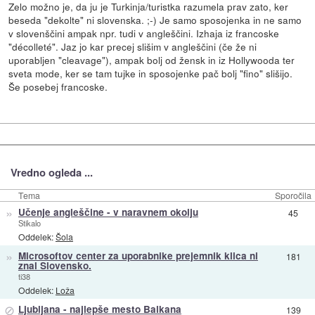
Zelo možno je, da ju je Turkinja/turistka razumela prav zato, ker
beseda "dekolte" ni slovenska. ;-) Je samo sposojenka in ne samo
v slovenščini ampak npr. tudi v angleščini. Izhaja iz francoske
"décolleté". Jaz jo kar precej slišim v angleščini (če že ni
uporabljen "cleavage"), ampak bolj od žensk in iz Hollywooda ter
sveta mode, ker se tam tujke in sposojenke pač bolj "fino" slišijo.
Še posebej francoske.
Vredno ogleda ...
Tema
Sporočila
»
Učenje angleščine - v naravnem okolju
45
Stikalo
Oddelek:
Šola
»
Microsoftov center za uporabnike prejemnik klica ni
181
znal Slovensko.
ti38
Oddelek:
Loža
⊘
Ljubljana - najlepše mesto Balkana
139