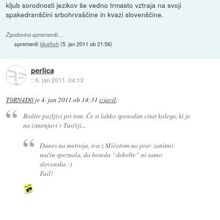
kljub sorodnosti jezikov še vedno trmasto vztraja na svoji
spakedranščini srbohrvaščine in kvazi slovenščine.
Zgodovina sprememb…
spremenil:
bluefish
(
5. jan 2011 ob 21:56
)
perlica
::
6. jan 2011, 04:13
T0RN4D0
je
4. jan 2011 ob 14:31
izjavil
:
Bodite pazljivi pri tem. Če si lahko sposodim citat kolega, ki je
na izmenjavi v Turčiji...
Danes na metroju, sva z Mičotom na prav zanimiv
način spoznala, da beseda “dekolte” ni samo
slovenska :)
Fail!