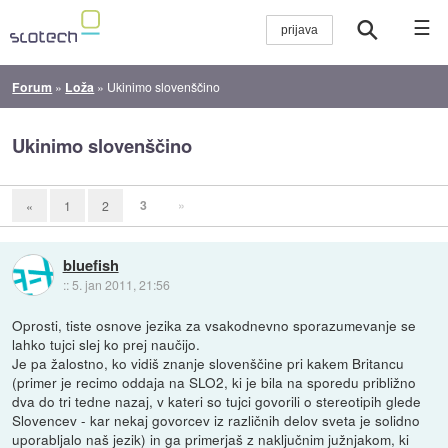
☰
Forum
»
Loža
»
Ukinimo slovenščino
Ukinimo slovenščino
3
»
«
1
2
bluefish
::
5. jan 2011, 21:56
Oprosti, tiste osnove jezika za vsakodnevno sporazumevanje se
lahko tujci slej ko prej naučijo.
Je pa žalostno, ko vidiš znanje slovenščine pri kakem Britancu
(primer je recimo oddaja na SLO2, ki je bila na sporedu približno
dva do tri tedne nazaj, v kateri so tujci govorili o stereotipih glede
Slovencev - kar nekaj govorcev iz različnih delov sveta je solidno
uporabljalo naš jezik) in ga primerjaš z naključnim južnjakom, ki