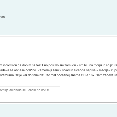
rnas
e LG v comtron ga dobim na test.Eno posilko sm zamudu k sm biu na morju in so jih r
zadeva se obnese odlično. Zamerm ji sam 2 stvari in sicer da nepiše + medijev in p
verburna CDje kar do 99min!!! Pac mal pocasnej snema CDje 16x. Sam zadeva res d
omilja alkohola se učasih po krvi mi