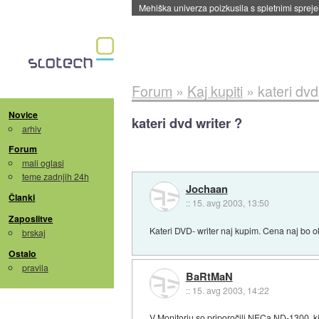
Evropska vesoljska agencija razvija svojo rak
Forum
»
Kaj kupiti
»
kateri dvd
Novice
kateri dvd writer ?
arhiv
Forum
mali oglasi
teme zadnjih 24h
Jochaan
Članki
::
15. avg 2003, 13:50
Zaposlitve
Kateri DVD- writer naj kupim. Cena naj bo o
brskaj
Ostalo
pravila
BaRtMaN
::
15. avg 2003, 14:22
V Monitorju so priporočili
NECa ND-1300
, 