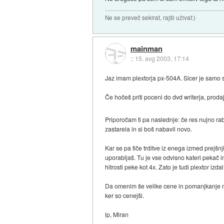
Ne se preveč sekirat, rajši uživat:)
mainman
::
15. avg 2003, 17:14
Jaz imam plextorja px-504A. Sicer je sam
Če hočeš priti poceni do dvd writerja, proda
Priporočam ti pa naslednje: če res nujno r
zastarela in si boš nabavil novo.
Kar se pa tiče trditve iz enega izmed prejš
uporabljaš. Tu je vse odvisno kateri pekač in
hitrosti peke kot 4x. Zato je tudi plextor izd
Da omenim še velike cene in pomanjkanje me
ker so cenejši.
lp, Miran