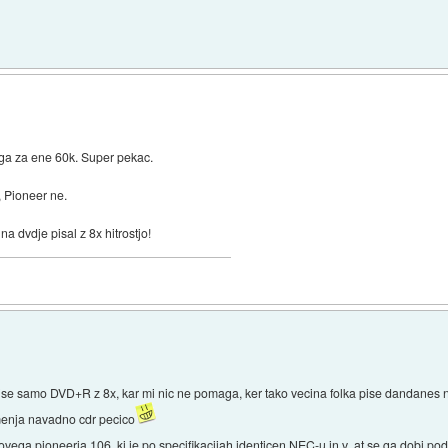
 ga za ene 60k. Super pekac.
, Pioneer ne.
a dvdje pisal z 8x hitrostjo!
l pise samo DVD+R z 8x, kar mi nic ne pomaga, ker tako vecina folka pise dandanes
t menja navadno cdr pecico
vega pioneerja 106, ki je po specifikacijah identicen NEC-u in v .at se ga dobi po