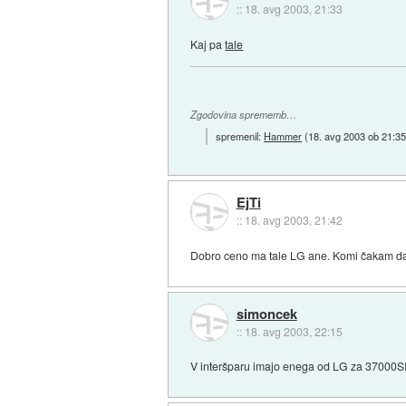
::
18. avg 2003, 21:33
Kaj pa
tale
Zgodovina sprememb…
spremenil:
Hammer
(
18. avg 2003 ob 21:3
EjTi
::
18. avg 2003, 21:42
Dobro ceno ma tale LG ane. Komi čakam da
simoncek
::
18. avg 2003, 22:15
V interšparu imajo enega od LG za 37000SI