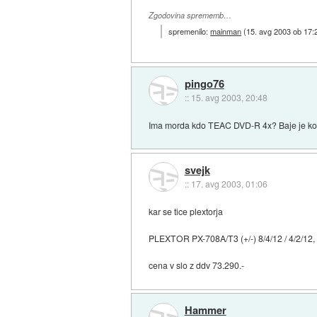
Zgodovina sprememb…
spremenilo:
mainman
(
15. avg 2003 ob 17:
pingo76
::
15. avg 2003, 20:48
Ima morda kdo TEAC DVD-R 4x? Baje je kopi
svejk
::
17. avg 2003, 01:06
kar se tice plextorja
PLEXTOR PX-708A/T3 (+/-) 8/4/12 / 4/2/12, E-
cena v slo z ddv 73.290.-
Hammer