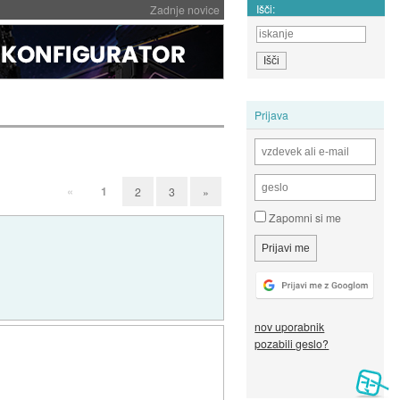
Išči:
Zadnje novice
Prijava
«
1
2
3
»
Zapomni si me
nov uporabnik
pozabili geslo?