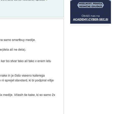
ma samo smartbuy medije.
e(dela ali ne dela).
 ker bo stvar tako ali tako v enem letu
enake in je čisto vseeno katerega
ni sprejet standard, ki bi podpiral višje
x medije. Včasih še kake, ki so samo 2x