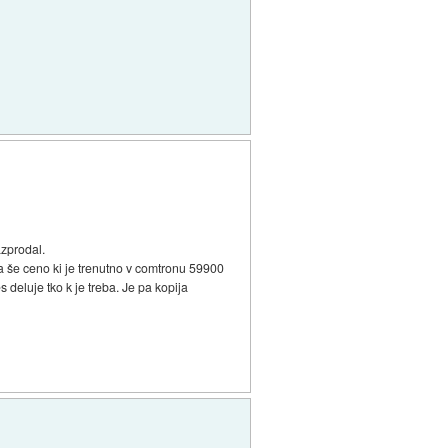
azprodal.
a še ceno ki je trenutno v comtronu 59900
eluje tko k je treba. Je pa kopija