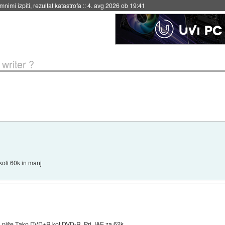
eto za večkratno uporabo
::
4. avg 2026 ob 19:41
 writer ?
koli 60k in manj
ki piše Tako DVD+R kot DVD-R. Pri
JAE
za 62k.