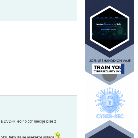
 na DVD-R, edino cdr medije pise z
d 50k, tako da se vsekakor splaca