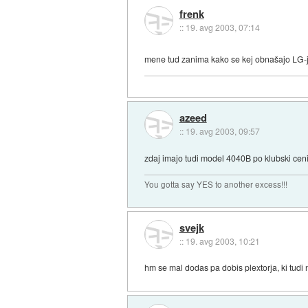
frenk
::
19. avg 2003, 07:14
mene tud zanima kako se kej obnašajo LG-ji,
azeed
::
19. avg 2003, 09:57
zdaj imajo tudi model 4040B po klubski ceni
You gotta say YES to another excess!!!
svejk
::
19. avg 2003, 10:21
hm se mal dodas pa dobis plextorja, ki tudi n