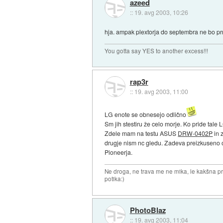
azeed
::
19. avg 2003, 10:26
hja. ampak plextorja do septembra ne bo p
You gotta say YES to another excess!!!
rap3r
::
19. avg 2003, 11:00
LG enote se obnesejo odlično
Sm jih stestiru že celo morje. Ko pride tal
Zdele mam na testu ASUS
DRW-0402P
in 
drugje nism nc gledu. Zadeva preizkuseno o
Pioneerja.
Ne droga, ne trava me ne mika, le kakšna pr
potika:)
PhotoBlaz
::
19. avg 2003, 11:04