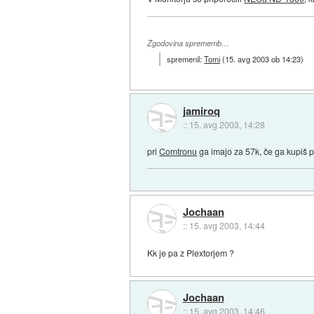
Zgodovina sprememb…
spremenil:
Tomi
(
15. avg 2003 ob 14:23
)
jamiroq
::
15. avg 2003, 14:28
pri
Comtronu
ga imajo za 57k, če ga kupiš pr
Jochaan
::
15. avg 2003, 14:44
Kk je pa z Plextorjem ?
Jochaan
::
15. avg 2003, 14:46