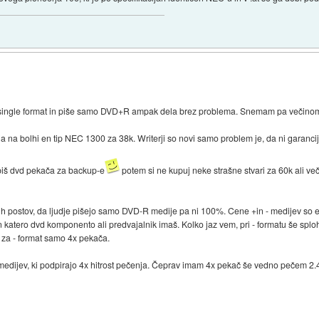
o single format in piše samo DVD+R ampak dela brez problema. Snemam pa večino
ja na bolhi en tip NEC 1300 za 38k. Writerji so novi samo problem je, da ni garancij
abiš dvd pekača za backup-e
potem si ne kupuj neke strašne stvari za 60k ali več
njih postov, da ljudje pišejo samo DVD-R medije pa ni 100%. Cene +in - medijev so 
 katero dvd komponento ali predvajalnik imaš. Kolko jaz vem, pri - formatu še sploh 
al za - format samo 4x pekača.
dijev, ki podpirajo 4x hitrost pečenja. Čeprav imam 4x pekač še vedno pečem 2.4