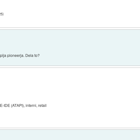
25
)
ja pioneerja. Dela to?
IDE (ATAPI), interni, retail