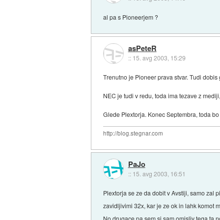
al pa s Pioneerjem ?
asPeteR
::
15. avg 2003, 15:29
Trenutno je Pioneer prava stvar. Tudi dobis
NEC je tudi v redu, toda ima tezave z mediji
Glede Plextorja. Konec Septembra, toda bo n
http://blog.stegnar.com
PaJo
::
15. avg 2003, 16:51
Plextorja se ze da dobit v Avstiji, samo za
zavidljivimi 32x, kar je ze ok in lahk komo
No drugace pa sem si sam omisliv tega ta no