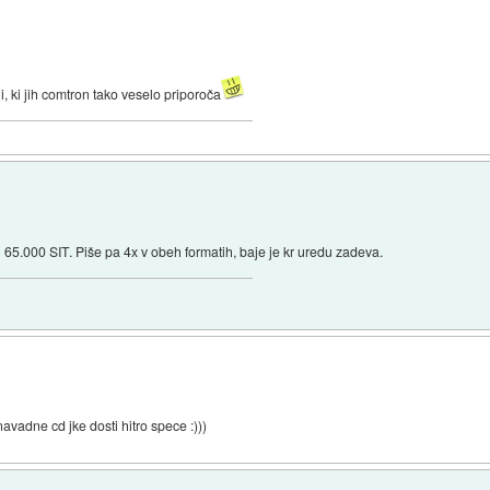
 ki jih comtron tako veselo priporoča
 65.000 SIT. Piše pa 4x v obeh formatih, baje je kr uredu zadeva.
avadne cd jke dosti hitro spece :)))