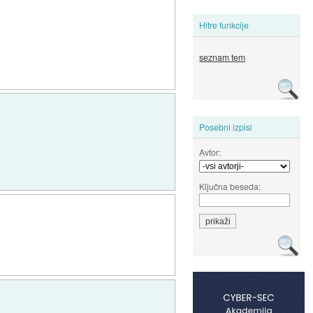
Hitre funkcije
seznam tem
Posebni izpisi
Avtor:
Ključna beseda: