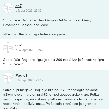
oo7
::
5. apr 2023, 22:33
God of War Ragnarok New Game+ Out Now, Fresh Gear,
Revamped Bosses, and More
https://wccftech.com/god-of-war-ragnaro...
oo7
::
24. apr 2023, 21:47
God of War Ragnarok igra je stala 200 mio $ kar je 5x več kot igra
God of War 3.
Magic1
::
24. apr 2023, 22:19
Samo ni primerjave. Trojka je bila na PS3, tehnologija na dosti
nižjem levelu, narejen praktično med gospodarsko krizo. Petka
ravno nasprotno, na čist novi platformi, delovna sila vrednotena v
nebo, kovid neefiktivnost,... Pa še cela branža se je ogromno
povečala.