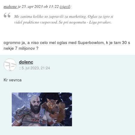
mahone
je
25. apr 2023 ob 13:22
izjavil
:
Me zanima koliko so zapravili za marketing. Oglas za igro si
videl prakticno vsepovsod. Se pri nogometu - Liga prvakov.
ogromno ja, a niso celo mel oglas med Superbowlom, k je tam 30 s
nekje 7 milijonov ?
dolenc
::
5. jul 2023, 21:24
Kr vevrca