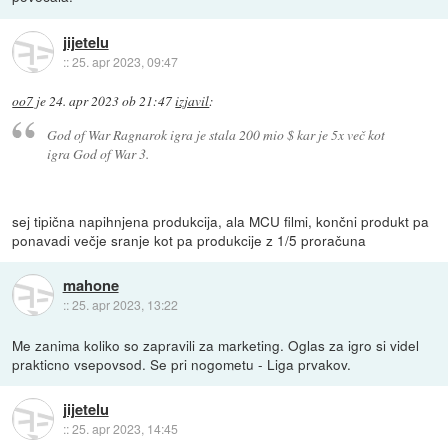
jijetelu
::
25. apr 2023, 09:47
oo7
je
24. apr 2023 ob 21:47
izjavil
:
God of War Ragnarok igra je stala 200 mio $ kar je 5x več kot
igra God of War 3.
sej tipična napihnjena produkcija, ala MCU filmi, končni produkt pa
ponavadi večje sranje kot pa produkcije z 1/5 proračuna
mahone
::
25. apr 2023, 13:22
Me zanima koliko so zapravili za marketing. Oglas za igro si videl
prakticno vsepovsod. Se pri nogometu - Liga prvakov.
jijetelu
::
25. apr 2023, 14:45