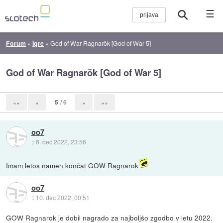
☰
Forum
»
Igre
»
God of War Ragnarök [God of War 5]
God of War Ragnarök [God of War 5]
5
/ 6
««
«
»
»»
oo7
::
6. dec 2022, 23:56
Imam letos namen končat GOW Ragnarok
oo7
::
10. dec 2022, 00:51
GOW Ragnarok je dobil nagrado za najboljšo zgodbo v letu 2022.