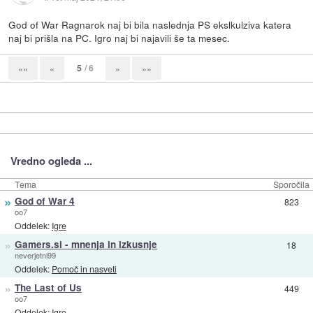
God of War Ragnarok naj bi bila naslednja PS ekslkulziva katera
naj bi prišla na PC. Igro naj bi najavili še ta mesec.
5
/ 6
««
«
»
»»
Vredno ogleda ...
Tema
Sporočila
»
God of War 4
823
oo7
Oddelek:
Igre
»
Gamers.si - mnenja in izkusnje
18
neverjetni99
Oddelek:
Pomoč in nasveti
»
The Last of Us
449
oo7
Oddelek:
Igre