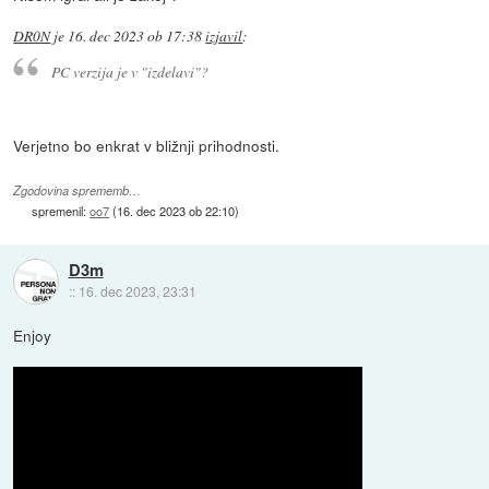
DR0N
je
16. dec 2023 ob 17:38
izjavil
:
PC verzija je v "izdelavi"?
Verjetno bo enkrat v bližnji prihodnosti.
Zgodovina sprememb…
spremenil:
oo7
(
16. dec 2023 ob 22:10
)
D3m
::
16. dec 2023, 23:31
Enjoy