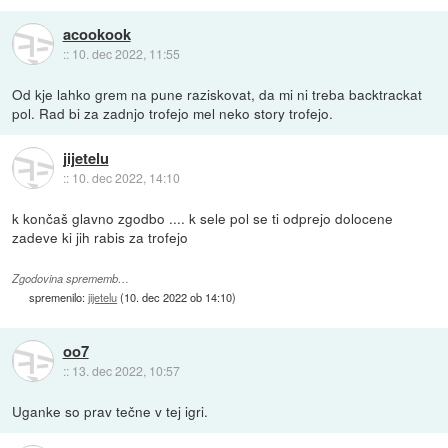
acookook
::
10. dec 2022, 11:55
Od kje lahko grem na pune raziskovat, da mi ni treba backtrackat
pol. Rad bi za zadnjo trofejo mel neko story trofejo.
jijetelu
::
10. dec 2022, 14:10
k končaš glavno zgodbo .... k sele pol se ti odprejo dolocene
zadeve ki jih rabis za trofejo
Zgodovina sprememb…
spremenilo:
jijetelu
(
10. dec 2022 ob 14:10
)
oo7
::
13. dec 2022, 10:57
Uganke so prav tečne v tej igri.