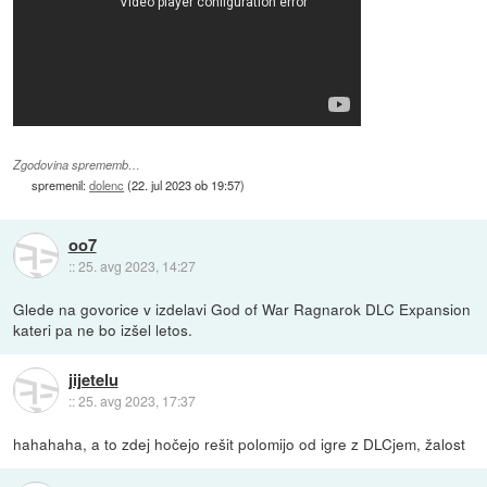
Zgodovina sprememb…
spremenil:
dolenc
(
22. jul 2023 ob 19:57
)
oo7
::
25. avg 2023, 14:27
Glede na govorice v izdelavi God of War Ragnarok DLC Expansion
kateri pa ne bo izšel letos.
jijetelu
::
25. avg 2023, 17:37
hahahaha, a to zdej hočejo rešit polomijo od igre z DLCjem, žalost