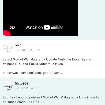
oo7
::
19. dec 2023, 22:52
Latest God of War Ragnarok Update Nerfs Tyr Boss Fight in
Valhalla DLC and Packs Numerous Fixes
https://wccftech.com/latest-god-of-war-...
Mato989
::
23. feb 2024, 10:19
Evo, ta vikend bo poizkusil God of War V Ragnarok ki ga imam že
od konca 2022... na PS4...