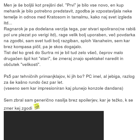
Men je še boljši kot prejšni del. "Prvi" je bilo vse novo, en kup
mehanik je bilo potrebno predstavit, zgodba je vzpostavljala neke
temelje in odnos med Kratosom in tamalmu, kako naj svet izgleda
itd...
Ragnarok je pa dodelana verzija tega, par stvari spolirano(ne rabiš
pol ure plezat po verigi itd), rage velik bolj uporaben, več povdarka
na zgodbi, sam svet tudi bolj razgiban, sploh Vanaheim, sem kar
brez kompasa pičil, pa je skos dogajalo.
Tist del ko greš do Surtra mi je bil tud zelo všeč, čeprov malo
drugačen špil kot "stari", še zmeraj znajo spektakel naredit in
občutek "velikosti".
Ps5 par tehničnih primanjklajov, ki jih bo? PC imel, al jebiga, razlog
za še kašno rundo čez par let.
(vseeno sem kar impresioniran kaj plunejo konzole dandans)
Sem zbral sam generično nasilja brez spoilerjev, kar je težko, k se
zmer kej zgodi