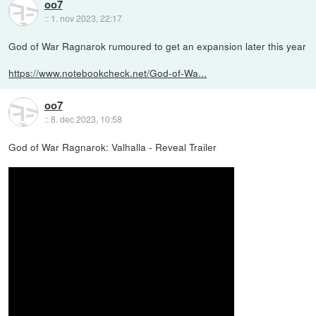
oo7
::
1. nov 2023, 22:17
God of War Ragnarok rumoured to get an expansion later this year
https://www.notebookcheck.net/God-of-Wa...
oo7
::
8. dec 2023, 10:58
God of War Ragnarok: Valhalla - Reveal Trailer