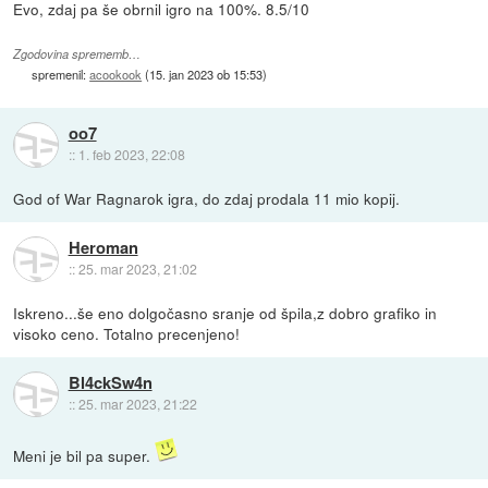
Evo, zdaj pa še obrnil igro na 100%. 8.5/10
Zgodovina sprememb…
spremenil:
acookook
(
15. jan 2023 ob 15:53
)
oo7
::
1. feb 2023, 22:08
God of War Ragnarok igra, do zdaj prodala 11 mio kopij.
Heroman
::
25. mar 2023, 21:02
Iskreno...še eno dolgočasno sranje od špila,z dobro grafiko in
visoko ceno. Totalno precenjeno!
Bl4ckSw4n
::
25. mar 2023, 21:22
Meni je bil pa super.