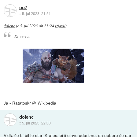
oo7
::
5. jul 2023, 21:51
dolenc
je
5. jul 2023 ob 21:24
izjavil
:
Kr vevrca
Ja -
Ratatoskr @ Wikipedia
dolenc
::
5. jul 2023, 22:00
Vidš, če bi bil to stari Kratos, bi ji glavo odgriznu, da pobere še par