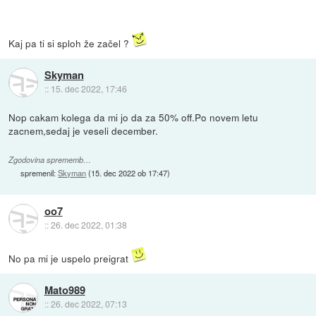
Kaj pa ti si sploh že začel ?
Skyman
::
15. dec 2022, 17:46
Nop cakam kolega da mi jo da za 50% off.Po novem letu
zacnem,sedaj je veseli december.
Zgodovina sprememb…
spremenil:
Skyman
(
15. dec 2022 ob 17:47
)
oo7
::
26. dec 2022, 01:38
No pa mi je uspelo preigrat
Mato989
::
26. dec 2022, 07:13