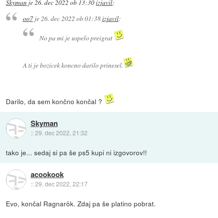
Skyman
je
26. dec 2022 ob 13:30
izjavil
:
oo7
je
26. dec 2022 ob 01:38
izjavil
:
No pa mi je uspelo preigrat
A ti je bozicek koncno darilo prinesel.
Darilo, da sem končno končal ?
Skyman
::
29. dec 2022, 21:32
tako je... sedaj si pa še ps5 kupi ni izgovorov!!
acookook
::
29. dec 2022, 22:17
Evo, končal Ragnarök. Zdaj pa še platino pobrat.