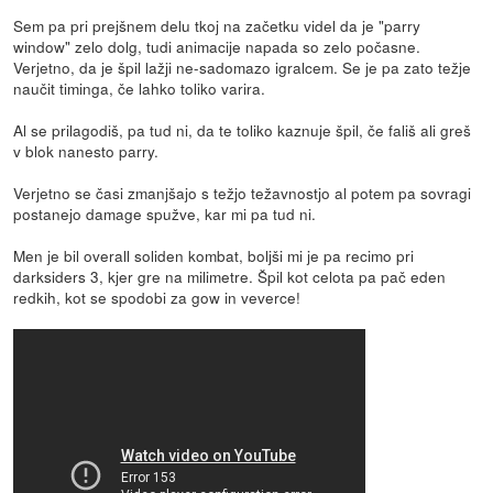
Sem pa pri prejšnem delu tkoj na začetku videl da je "parry
window" zelo dolg, tudi animacije napada so zelo počasne.
Verjetno, da je špil lažji ne-sadomazo igralcem. Se je pa zato težje
naučit timinga, če lahko toliko varira.
Al se prilagodiš, pa tud ni, da te toliko kaznuje špil, če fališ ali greš
v blok nanesto parry.
Verjetno se časi zmanjšajo s težjo težavnostjo al potem pa sovragi
postanejo damage spužve, kar mi pa tud ni.
Men je bil overall soliden kombat, boljši mi je pa recimo pri
darksiders 3, kjer gre na milimetre. Špil kot celota pa pač eden
redkih, kot se spodobi za gow in veverce!