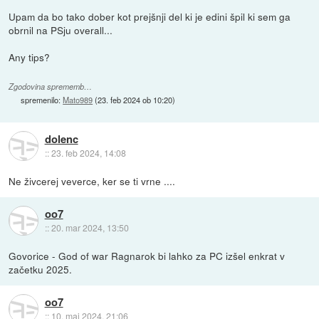
Upam da bo tako dober kot prejšnji del ki je edini špil ki sem ga
obrnil na PSju overall...
Any tips?
Zgodovina sprememb…
spremenilo:
Mato989
(
23. feb 2024 ob 10:20
)
dolenc
::
23. feb 2024, 14:08
Ne živcerej veverce, ker se ti vrne ....
oo7
::
20. mar 2024, 13:50
Govorice - God of war Ragnarok bi lahko za PC izšel enkrat v
začetku 2025.
oo7
::
10. maj 2024, 21:06