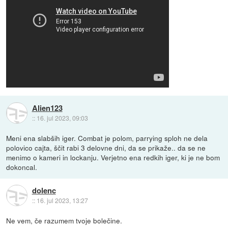
Alien123
::
16. jul 2023, 09:03
Meni ena slabših iger. Combat je polom, parrying sploh ne dela
polovico cajta, ščit rabi 3 delovne dni, da se prikaže.. da se ne
menimo o kameri in lockanju. Verjetno ena redkih iger, ki je ne bom
dokoncal.
dolenc
::
16. jul 2023, 13:27
Ne vem, če razumem tvoje bolečine.