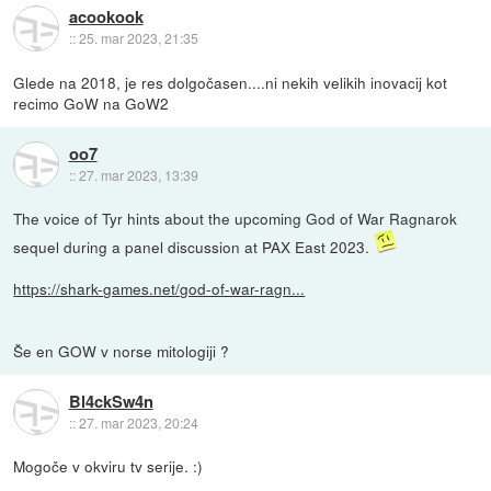
acookook
::
25. mar 2023, 21:35
Glede na 2018, je res dolgočasen....ni nekih velikih inovacij kot
recimo GoW na GoW2
oo7
::
27. mar 2023, 13:39
The voice of Tyr hints about the upcoming God of War Ragnarok
sequel during a panel discussion at PAX East 2023.
https://shark-games.net/god-of-war-ragn...
Še en GOW v norse mitologiji ?
Bl4ckSw4n
::
27. mar 2023, 20:24
Mogoče v okviru tv serije. :)