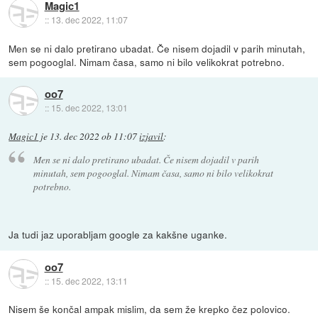
Magic1
::
13. dec 2022, 11:07
Men se ni dalo pretirano ubadat. Če nisem dojadil v parih minutah,
sem pogooglal. Nimam časa, samo ni bilo velikokrat potrebno.
oo7
::
15. dec 2022, 13:01
Magic1
je
13. dec 2022 ob 11:07
izjavil
:
Men se ni dalo pretirano ubadat. Če nisem dojadil v parih
minutah, sem pogooglal. Nimam časa, samo ni bilo velikokrat
potrebno.
Ja tudi jaz uporabljam google za kakšne uganke.
oo7
::
15. dec 2022, 13:11
Nisem še končal ampak mislim, da sem že krepko čez polovico.