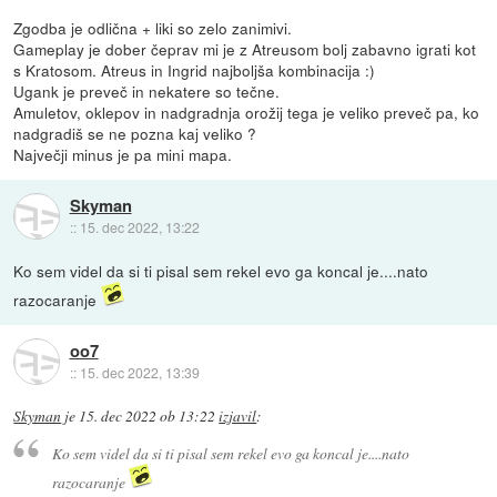
Zgodba je odlična + liki so zelo zanimivi.
Gameplay je dober čeprav mi je z Atreusom bolj zabavno igrati kot
s Kratosom. Atreus in Ingrid najboljša kombinacija :)
Ugank je preveč in nekatere so tečne.
Amuletov, oklepov in nadgradnja orožij tega je veliko preveč pa, ko
nadgradiš se ne pozna kaj veliko ?
Največji minus je pa mini mapa.
Skyman
::
15. dec 2022, 13:22
Ko sem videl da si ti pisal sem rekel evo ga koncal je....nato
razocaranje
oo7
::
15. dec 2022, 13:39
Skyman
je
15. dec 2022 ob 13:22
izjavil
:
Ko sem videl da si ti pisal sem rekel evo ga koncal je....nato
razocaranje