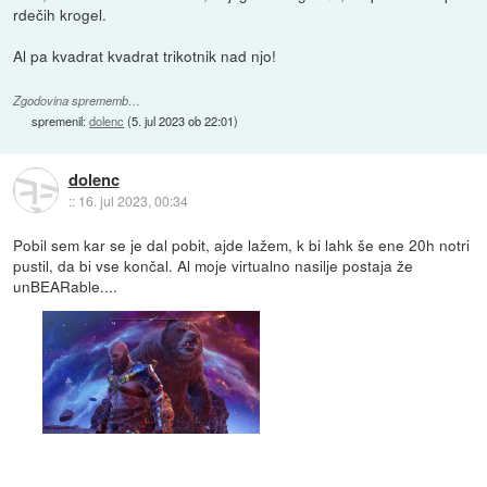
rdečih krogel.
Al pa kvadrat kvadrat trikotnik nad njo!
Zgodovina sprememb…
spremenil:
dolenc
(
5. jul 2023 ob 22:01
)
dolenc
::
16. jul 2023, 00:34
Pobil sem kar se je dal pobit, ajde lažem, k bi lahk še ene 20h notri
pustil, da bi vse končal. Al moje virtualno nasilje postaja že
unBEARable....