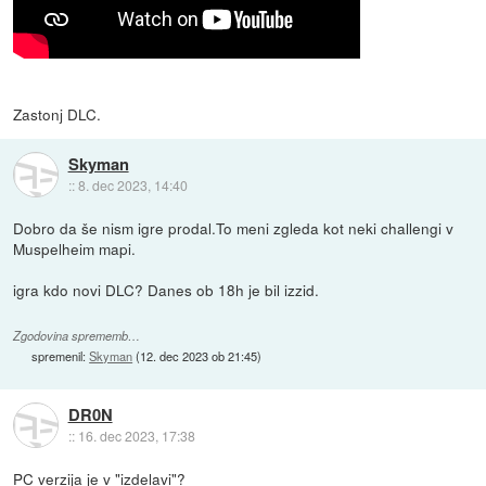
Zastonj DLC.
Skyman
::
8. dec 2023, 14:40
Dobro da še nism igre prodal.To meni zgleda kot neki challengi v
Muspelheim mapi.
igra kdo novi DLC? Danes ob 18h je bil izzid.
Zgodovina sprememb…
spremenil:
Skyman
(
12. dec 2023 ob 21:45
)
DR0N
::
16. dec 2023, 17:38
PC verzija je v "izdelavi"?