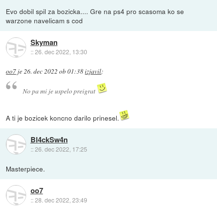
Evo dobil spil za bozicka.... Gre na ps4 pro scasoma ko se
warzone navelicam s cod
Skyman
::
26. dec 2022, 13:30
oo7
je
26. dec 2022 ob 01:38
izjavil
:
No pa mi je uspelo preigrat
A ti je bozicek koncno darilo prinesel.
Bl4ckSw4n
::
26. dec 2022, 17:25
Masterpiece.
oo7
::
28. dec 2022, 23:49