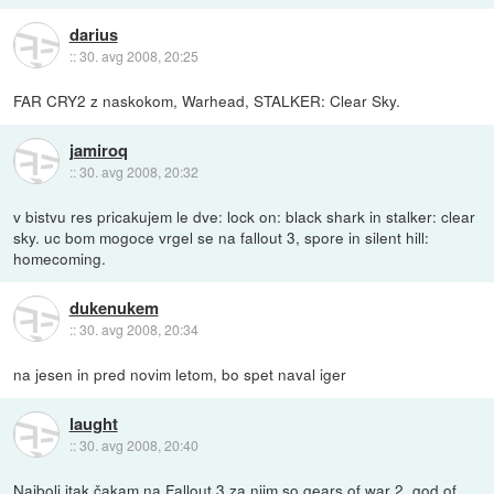
darius
::
30. avg 2008, 20:25
FAR CRY2 z naskokom, Warhead, STALKER: Clear Sky.
jamiroq
::
30. avg 2008, 20:32
v bistvu res pricakujem le dve: lock on: black shark in stalker: clear
sky. uc bom mogoce vrgel se na fallout 3, spore in silent hill:
homecoming.
dukenukem
::
30. avg 2008, 20:34
na jesen in pred novim letom, bo spet naval iger
laught
::
30. avg 2008, 20:40
Najbolj itak čakam na Fallout 3,za njim so gears of war 2, god of