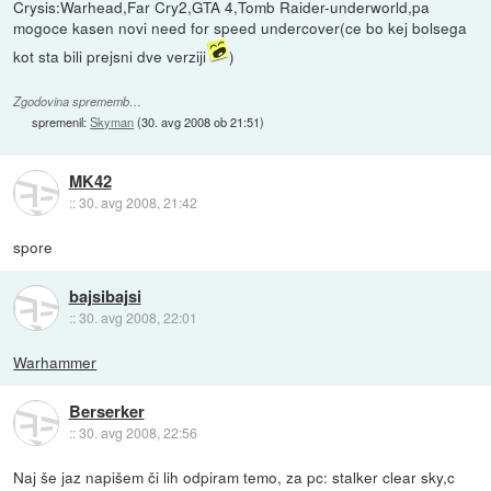
Crysis:Warhead,Far Cry2,GTA 4,Tomb Raider-underworld,pa
mogoce kasen novi need for speed undercover(ce bo kej bolsega
kot sta bili prejsni dve verziji
)
Zgodovina sprememb…
spremenil:
Skyman
(
30. avg 2008 ob 21:51
)
MK42
::
30. avg 2008, 21:42
spore
bajsibajsi
::
30. avg 2008, 22:01
Warhammer
Berserker
::
30. avg 2008, 22:56
Naj še jaz napišem či lih odpiram temo, za pc: stalker clear sky,c