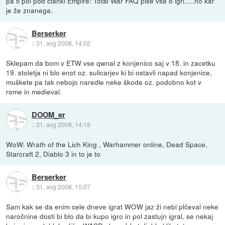
pa ti pol pod članki Empire: Total War FAQ piše vse o igri.....no kar
je že znanega.
Berserker
::
31. avg 2008, 14:02
Sklepam da bom v ETW vse qwnal z konjenico saj v 18. in zacetku
19. stoletja ni blo enot oz. sulicarjev ki bi ostavli napad konjenice,
muškete pa tak nebojo naredle neke škode oz. podobno kot v
rome in medieval.
DOOM_er
::
31. avg 2008, 14:19
WoW: Wrath of the Lich King , Warhammer online, Dead Space,
Starcraft 2, Diablo 3 in to je to
Berserker
::
31. avg 2008, 15:07
Sam kak se da enim cele dneve igrat WOW jaz ži nebi plčeval neke
naročnine dosti bi blo da bi kupo igro in pol zastujn igral, se nekaj