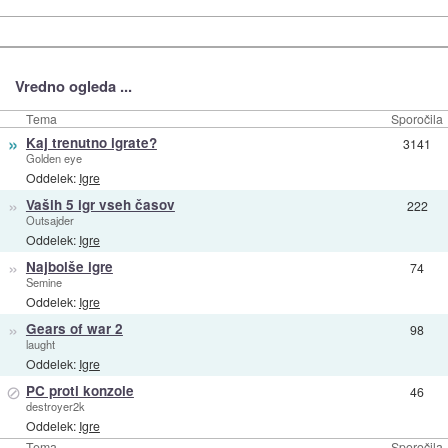
Vredno ogleda ...
Tema
Sporočila
»
Kaj trenutno igrate?
3141
Golden eye
Oddelek:
Igre
»
Vaših 5 igr vseh časov
222
Outsajder
Oddelek:
Igre
»
Najbolše igre
74
Semine
Oddelek:
Igre
»
Gears of war 2
98
laught
Oddelek:
Igre
⊘
PC proti konzole
46
destroyer2k
Oddelek:
Igre
Tema
Sporočila