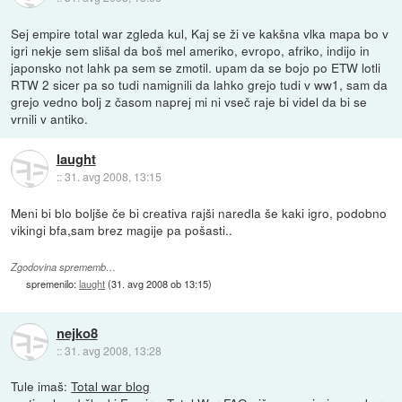
Sej empire total war zgleda kul, Kaj se ži ve kakšna vlka mapa bo v
igri nekje sem slišal da boš mel ameriko, evropo, afriko, indijo in
japonsko not lahk pa sem se zmotil. upam da se bojo po ETW lotli
RTW 2 sicer pa so tudi namignili da lahko grejo tudi v ww1, sam da
grejo vedno bolj z časom naprej mi ni vseč raje bi videl da bi se
vrnili v antiko.
laught
::
31. avg 2008, 13:15
Meni bi blo boljše če bi creativa rajši naredla še kaki igro, podobno
vikingi bfa,sam brez magije pa pošasti..
Zgodovina sprememb…
spremenilo:
laught
(
31. avg 2008 ob 13:15
)
nejko8
::
31. avg 2008, 13:28
Tule imaš:
Total war blog