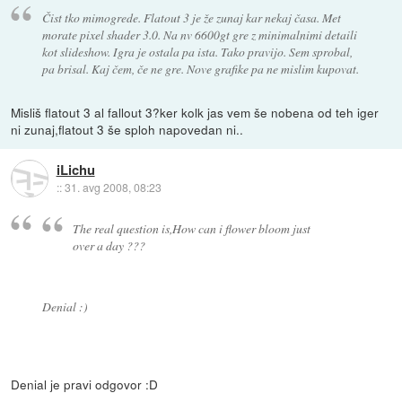
Čist tko mimogrede. Flatout 3 je že zunaj kar nekaj časa. Met
morate pixel shader 3.0. Na nv 6600gt gre z minimalnimi detaili
kot slideshow. Igra je ostala pa ista. Tako pravijo. Sem sprobal,
pa brisal. Kaj čem, če ne gre. Nove grafike pa ne mislim kupovat.
Misliš flatout 3 al fallout 3?ker kolk jas vem še nobena od teh iger
ni zunaj,flatout 3 še sploh napovedan ni..
iLichu
::
31. avg 2008, 08:23
The real question is,How can i flower bloom just
over a day ???
Denial :)
Denial je pravi odgovor :D