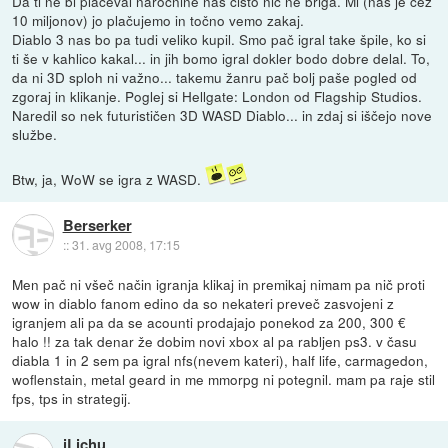
Da ti ne bi plačeval naročnine nas čisto nič ne briga. Mi (nas je čez
10 miljonov) jo plačujemo in točno vemo zakaj.
Diablo 3 nas bo pa tudi veliko kupil. Smo pač igral take špile, ko si
ti še v kahlico kakal... in jih bomo igral dokler bodo dobre delal. To,
da ni 3D sploh ni važno... takemu žanru pač bolj paše pogled od
zgoraj in klikanje. Poglej si Hellgate: London od Flagship Studios.
Naredil so nek futurističen 3D WASD Diablo... in zdaj si iščejo nove
službe.
Btw, ja, WoW se igra z WASD.
Berserker
::
31. avg 2008, 17:15
Men pač ni všeč način igranja klikaj in premikaj nimam pa nič proti
wow in diablo fanom edino da so nekateri preveč zasvojeni z
igranjem ali pa da se acounti prodajajo ponekod za 200, 300 €
halo !! za tak denar že dobim novi xbox al pa rabljen ps3. v času
diabla 1 in 2 sem pa igral nfs(nevem kateri), half life, carmagedon,
woflenstain, metal geard in me mmorpg ni potegnil. mam pa raje stil
fps, tps in strategij.
iLichu