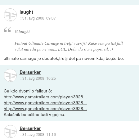
laught
::
31. avg 2008, 09:07
@laught
Flatout Ultimate Carnage ni tretji v seriji? Kako sem pa tist fall
v flat naredil pa ne vem... LOL. Dobr, da si me popravil. :)
ultimate carnage je dodatek,tretji del pa nevem kdaj bo,če bo.
Berserker
::
31. avg 2008, 10:25
Če kdo dvomi o fallout 3:
http://www.gametrailers.com/player/3928...
http://www.gametrailers.com/player/3928...
http://www.gametrailers.com/player/3928...
Kalašnik bo očitno tudi v gejmu.
Berserker
::
31. avg 2008, 11:16