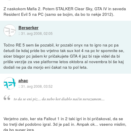
Z naskokom Mafia 2. Potem STALKER Clear Sky, GTA IV in seveda
Resident Evil 5 na PC (samo se bojim, da bo to nekje 2012).
Berserker
::
31. avg 2008, 02:05
Točno RE 5 sem še pozabil, kr pozabi onyx na to igro na pc pa
četudi če kdaj pride bo vrjetno tak sux kot 4 na pc kr spomnite se,
sicer blagor pc jašem kr pričakujete GTA 4 jaz bi raje videl da bi
prišle verzije za vse platforme letos oktobra al novembra bi še kaj
dodali ne pa da morjo eni čakat na to pol leta.
ahac
::
31. avg 2008, 03:52
to da se eni piz.... da nebo kot diablo način nerazumem....
Verjetno zato, ker sta Fallout 1 in 2 taki igri in bi pričakoval, da se
bo tretji del podobno igral. 3d je pač in. Ampak ok... vseeno mislim,
da bo super igra.