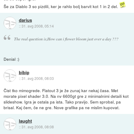
Še za Diablo 3 so pizdili, ker je rahlo bolj barvit kot 1 in 2 del.
darius
::
31. avg 2008, 05:14
The real question is,How can i flower bloom just over a day ???
Denial :)
bibip
::
31. avg 2008, 08:03
Čist tko mimogrede. Flatout 3 je že zunaj kar nekaj časa. Met
morate pixel shader 3.0. Na nv 6600gt gre z minimalnimi detaili kot
slideshow. Igra je ostala pa ista. Tako pravijo. Sem sprobal, pa
brisal. Kaj čem, če ne gre. Nove grafike pa ne mislim kupovat.
laught
::
31. avg 2008, 08:08