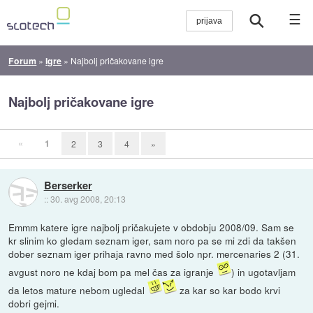
☰
Forum
»
Igre
»
Najbolj pričakovane igre
Najbolj pričakovane igre
«
1
2
3
4
»
Berserker
::
30. avg 2008, 20:13
Emmm katere igre najbolj pričakujete v obdobju 2008/09. Sam se
kr slinim ko gledam seznam iger, sam noro pa se mi zdi da takšen
dober seznam iger prihaja ravno med šolo npr. mercenaries 2 (31.
avgust noro ne kdaj bom pa mel čas za igranje
) in ugotavljam
da letos mature nebom ugledal
za kar so kar bodo krvi
dobri gejmi.