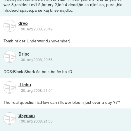
war 3,resident evil 5,far cry 2,left 4 dead,še za njimi so, pure ,bia
hh,dead space,pa še kaj bi se najdlo..
drvo
::
30. avg 2008, 20:49
Tomb raider Underworld.(november)
Dripc
::
30. avg 2008, 20:56
DCS:Black Shark če bo k bo če bo :D
iLichu
::
30. avg 2008, 21:04
The real question is,How can i flower bloom just over a day ???
Skyman
::
30. avg 2008, 21:30