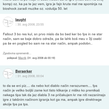
komp) oz. ka pa te jaz vem, igra je fajn kruta mal me spominja na
bioshock zaradi muzike oz. vzdušja 50. let
laught
::
30. avg 2008, 23:55
Fallout 3 bo res kul, sn prvo mislo da bo bed ker bo fps in ne star
način, sam se baje dobro odreže, pa še lahk boš meu v 3ji osebi
pa še en pogled bo sam ne na star način, ampak podobn..
Zgodovina sprememb…
polepsal:
Mavrik
(
31. avg 2008 ob 00:19
)
Berserker
::
31. avg 2008, 00:04
to da se eni piz.... da nebo kot diablo način nerazumem.... fps
način je veliko boljši zame kot tisto klikanje z miško ko premikaš
nekega tipa tak da jaz diabla 3 ne pričakujem kr me niti nezanimajo
igre z takšnim načinom igranja kot ga ma, ampak igre direktnege
akcije fps pa tps.