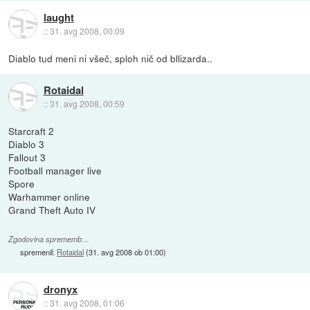
laught
::
31. avg 2008, 00:09
Diablo tud meni ni všeč, sploh nič od bllizarda..
Rotaidal
::
31. avg 2008, 00:59
Starcraft 2
Diablo 3
Fallout 3
Football manager live
Spore
Warhammer online
Grand Theft Auto IV
Zgodovina sprememb…
spremenil:
Rotaidal
(
31. avg 2008 ob 01:00
)
dronyx
::
31. avg 2008, 01:06