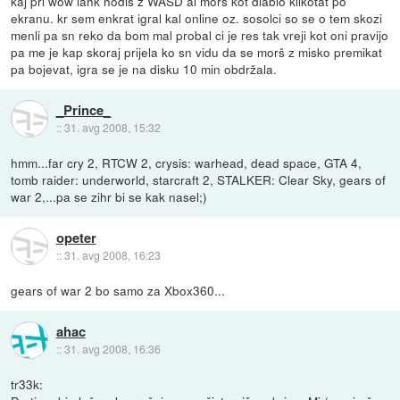
kaj pri wow lahk hodiš z WASD al morš kot diablo klikotat po
ekranu. kr sem enkrat igral kal online oz. sosolci so se o tem skozi
menli pa sn reko da bom mal probal ci je res tak vreji kot oni pravijo
pa me je kap skoraj prijela ko sn vidu da se morš z misko premikat
pa bojevat, igra se je na disku 10 min obdržala.
_Prince_
::
31. avg 2008, 15:32
hmm...far cry 2, RTCW 2, crysis: warhead, dead space, GTA 4,
tomb raider: underworld, starcraft 2, STALKER: Clear Sky, gears of
war 2,...pa se zihr bi se kak nasel;)
opeter
::
31. avg 2008, 16:23
gears of war 2 bo samo za Xbox360...
ahac
::
31. avg 2008, 16:36
tr33k: