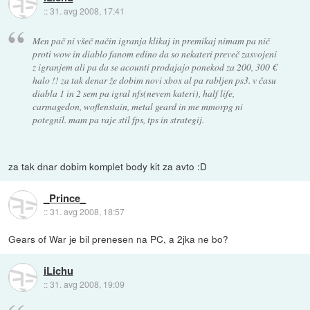
::
31. avg 2008, 17:41
Men pač ni všeč način igranja klikaj in premikaj nimam pa nič
proti wow in diablo fanom edino da so nekateri preveč zasvojeni
z igranjem ali pa da se acounti prodajajo ponekod za 200, 300 €
halo !! za tak denar že dobim novi xbox al pa rabljen ps3. v času
diabla 1 in 2 sem pa igral nfs(nevem kateri), half life,
carmagedon, woflenstain, metal geard in me mmorpg ni
potegnil. mam pa raje stil fps, tps in strategij.
za tak dnar dobim komplet body kit za avto :D
_Prince_
::
31. avg 2008, 18:57
Gears of War je bil prenesen na PC, a 2jka ne bo?
iLichu
::
31. avg 2008, 19:09