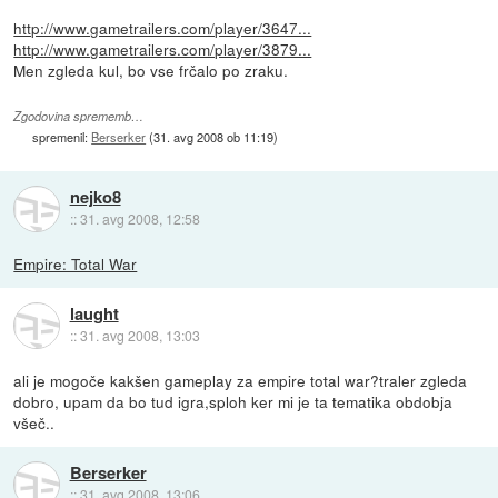
http://www.gametrailers.com/player/3647...
http://www.gametrailers.com/player/3879...
Men zgleda kul, bo vse frčalo po zraku.
Zgodovina sprememb…
spremenil:
Berserker
(
31. avg 2008 ob 11:19
)
nejko8
::
31. avg 2008, 12:58
Empire: Total War
laught
::
31. avg 2008, 13:03
ali je mogoče kakšen gameplay za empire total war?traler zgleda
dobro, upam da bo tud igra,sploh ker mi je ta tematika obdobja
všeč..
Berserker
::
31. avg 2008, 13:06