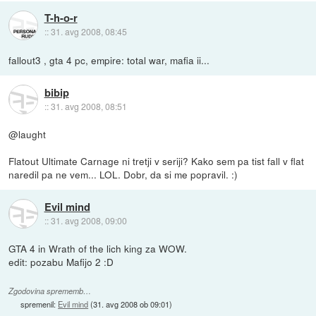
T-h-o-r
::
31. avg 2008, 08:45
fallout3 , gta 4 pc, empire: total war, mafia ii...
bibip
::
31. avg 2008, 08:51
@laught
Flatout Ultimate Carnage ni tretji v seriji? Kako sem pa tist fall v flat
naredil pa ne vem... LOL. Dobr, da si me popravil. :)
Evil mind
::
31. avg 2008, 09:00
GTA 4 in Wrath of the lich king za WOW.
edit: pozabu Mafijo 2 :D
Zgodovina sprememb…
spremenil:
Evil mind
(
31. avg 2008 ob 09:01
)