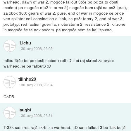
warhead, dawn of war 2, mogoče fallout 3(če bo pc za to dosti
močen) pa mogoče ofp2 in arma 2( mogoče bom rajši na ps3 igral),
za xbox 360: gears of war 2, pure, end of war in mogoče če pride
ven splinter cell convinction al kak, za ps3: farcry 2, god of war 3,
prototyp, red faction guerrila, motorstorm 2, ressistance 2, killzone
in mogoče še ta nov socom. pa mogoče sem še kaj izpusto.
iLichu
::
30. avg 2008, 23:03
fallout3(če bo pc dosti močen) rofl :D ti bi raj skrbel za crysis
warhead,ne pa fallout3 :D
tilinho20
::
30. avg 2008, 23:04
CoD5.
laught
::
30. avg 2008, 23:31
Tr33k sam res rajš skrbi za warhead..,:D sam fallout 3 bo itak boljši