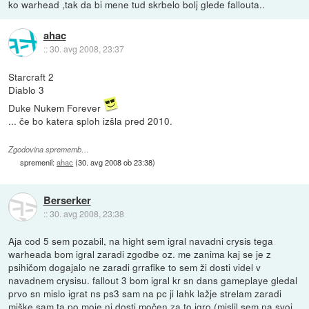
ko warhead ,tak da bi mene tud skrbelo bolj glede fallouta..
ahac
::
30. avg 2008, 23:37
Starcraft 2
Diablo 3
Duke Nukem Forever
... če bo katera sploh izšla pred 2010.
Zgodovina sprememb…
spremenil:
ahac
(
30. avg 2008 ob 23:38
)
Berserker
::
30. avg 2008, 23:38
Aja cod 5 sem pozabil, na hight sem igral navadni crysis tega
warheada bom igral zaradi zgodbe oz. me zanima kaj se je z
psihičom dogajalo ne zaradi grrafike to sem ži dosti videl v
navadnem crysisu. fallout 3 bom igral kr sn dans gameplaye gledal
prvo sn mislo igrat ns ps3 sam na pc ji lahk lažje strelam zaradi
miške sam ta po moje ni dosti močen za to igro (mislil sem na svoj