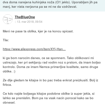
dva doma narejena kuhinjska noža (O1 jeklo). Uporabljam jih pa
manj, ker nista nerjavna pa se mi ne da vzdrževat.
TheBlueOne
::
13. mar 2018, 09:54
Meni ne pase ta oblika, kjer je na koncu spicast.
Tile:
https://www.aliexpress.com/item/XYj-Han...
ki ga bom narocim danes, ce se spomnem. Tako oblikovani mi
ustrezajo, ker pri sekljanju rad vodim noz s prstom, da imam boljso
kontrolo. Doma ze imam Nemca primerljive kvalitete, samo druge
oblike. :)
Ze dlje gledam te kitajce in bo pac treba enkrat preizkusiti. Bolj iz
firbca.
Ce kdo najde boljsega kitajce podobne oblike iz super jekla, si
lahko se premislim. Bom pa na vsak nacin porocal kako se bo
obnesel.