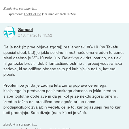
Zgodovina sprememb…
spremenil:
TheBlueOne
(
13. mar 2018 ob 09:56
)
Samael
::
13. mar 2018, 15:52
Če je nož (iz prve objave zgoraj) res japonski VG-10 (by Takefu
special steel, Ltd) je jeklo solidno in nož načeloma vreden te cene.
Meni osebno je VG-10 zelo ljub. Relativno ok drži ostrino, ne rjavi,
ni ga težko brusiti, dobiš fantastično ostrino ... precej vsestranska
zadeva, ki se odlično obnese tako pri kuhinjskih nožih, kot tudi
pipcih.
Problem pa je, da je zadnja leta zunaj poplava cenenega
kitajskega in predvsem pakistanskega damascus jekla izredno
slabe toplotne obdelave in da je, kot je že nekdo zgoraj omenil,
izredno težko oz. praktično nemogoče pri no name
prodajalcih/proizvajalcih vedeti, če je to, kar oglašujejo res to kar
tudi prodajajo. Sam dizajn (na sliki) mi je všeč.
Zgodovina sprememb…