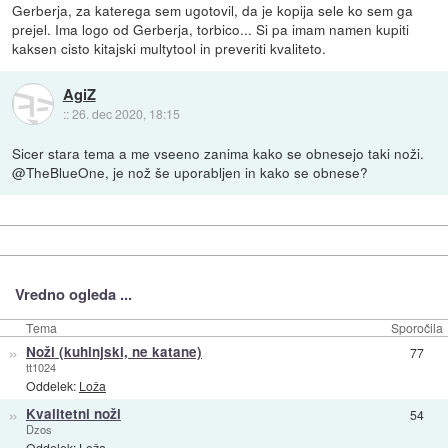
Gerberja, za katerega sem ugotovil, da je kopija sele ko sem ga
prejel. Ima logo od Gerberja, torbico... Si pa imam namen kupiti
kaksen cisto kitajski multytool in preveriti kvaliteto.
AgiZ
::
26. dec 2020, 18:15
Sicer stara tema a me vseeno zanima kako se obnesejo taki noži.
@TheBlueOne, je nož še uporabljen in kako se obnese?
Vredno ogleda ...
Tema
Sporočila
»
Noži (kuhinjski, ne katane)
77
tt1024
Oddelek:
Loža
»
Kvalitetni noži
54
Dzos
Oddelek:
Loža