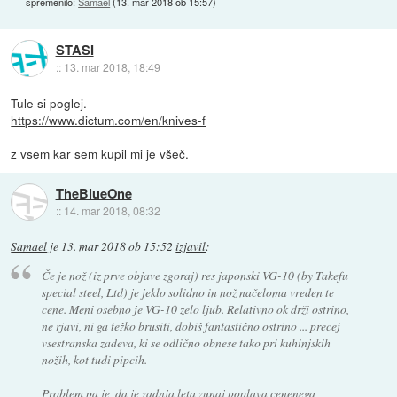
spremenilo:
Samael
(
13. mar 2018 ob 15:57
)
STASI
::
13. mar 2018, 18:49
Tule si poglej.
https://www.dictum.com/en/knives-f
z vsem kar sem kupil mi je všeč.
TheBlueOne
::
14. mar 2018, 08:32
Samael
je
13. mar 2018 ob 15:52
izjavil
:
Če je nož (iz prve objave zgoraj) res japonski VG-10 (by Takefu
special steel, Ltd) je jeklo solidno in nož načeloma vreden te
cene. Meni osebno je VG-10 zelo ljub. Relativno ok drži ostrino,
ne rjavi, ni ga težko brusiti, dobiš fantastično ostrino ... precej
vsestranska zadeva, ki se odlično obnese tako pri kuhinjskih
nožih, kot tudi pipcih.
Problem pa je, da je zadnja leta zunaj poplava cenenega