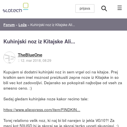
☰
Forum
»
Loža
»
Kuhinjski noz iz Kitajske Ali...
Kuhinjski noz iz Kitajske Ali...
TheBlueOne
::
12. mar 2018, 08:29
Kupujem si dodatni kuhinjski noz in sem vrgel oci na kitajce. Prej
kratkim sem imel moznost preizkusiti zepne noze iz Kitajske in so
bili vec kot zadovoljivi. Dejansko so pokopirali najboljse od vseh za
smesno ceno. :)
Sedaj gledam kuhinjske noze kakor recimo tale:
https://www.aliexpress.com/item/FINDKIN...
Torej relativno velik noz, ki naj bi bil narejen iz jekla VG10?! Za
manj kot 50USD bi je skoraj se je skoraj tezko upreti skusnjavi. :)