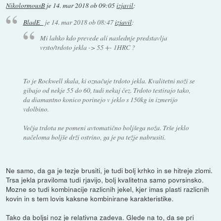
NikolormousB
je
14. mar 2018 ob 09:05
izjavil
:
BladE_
je
14. mar 2018 ob 08:47
izjavil
:
Mi lahko kdo prevede ali naslednje predstavlja
vrsto/trdoto jekla -> 55 +- 1HRC ?
To je Rockwell skala, ki označuje trdoto jekla. Kvalitetni noži se
gibajo od nekje 55 do 60, tudi nekaj čez. Trdoto testirajo tako,
da diamantno konico porinejo v jeklo s 150kg in izmerijo
vdolbino.
Večja trdota ne pomeni avtomatično boljšega noža. Trše jeklo
načeloma boljše drži ostrino, ga je pa težje nabrusiti.
Ne samo, da ga je tezje brusiti, je tudi bolj krhko in se hitreje zlomi.
Trsa jekla praviloma tudi rjavijo, bolj kvalitetna samo povrsinsko.
Mozne so tudi kombinacije razlicnih jekel, kjer imas plasti razlicnih
kovin in s tem lovis kaksne kombinirane karakteristike.
Tako da boljsi noz je relativna zadeva. Glede na to, da se pri