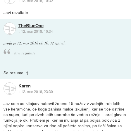
::
12. mar 2018, 10:32
Javi rezultate
TheBlueOne
::
12. mar 2018, 10:34
profii
je
12. mar 2018 ob 10:32
izjavil
:
Javi rezultate
Se razume. :)
Karen
::
12. mar 2018, 23:30
Jaz sem od kitajcev nabavil že ene 15 nožev v zadnjih treh letih,
vse keramične, če koga zanima malce izkušenj: kar se tiče ostrine
so super, tudi po dveh letih uporabe še vedno režejo - torej glavna
funkcija je ok. Problem je, ker mi mularija al pa boljša polovica z
njimi odpira konzerve za ribe ali paštete recimo, pa tlači špico za
haklce in jo seveda zlomi... druga opcija je rezanje ledenega