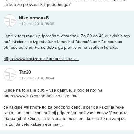
Je kdo ze poiskusil kaj podobnega?
NikolormousB
::
12. mar 2018, 08:38
Jaz ti v tem rangu priporočam victorinox. Za 30 do 40 eur dobiš top
nož, ki sicer ne izgleda tako fancy kot "damaščanski" ampak se
obnese odlično. Pa še dobiš ga praktično na vsakem koraku.
https://www.kraljzara.si/kuharski-noz-v...
Tac20
::
12. mar 2018, 08:44
Glede na to da je 50€ + vse dajatve, si poglej npr na
https://www.knivesandtools.co.uk/en/ct/...
če kakšne wusthofe itd za podobno ceno, sicer pa kakor je rekel
Ninja, tudi sam imam najbolj priporočan nož vseh časov Victornixo
Fibrox (chef 20cm), na knivesandtools sem dal cca 30 eu zanj se
mi zdi da celo kakšen eur manj.