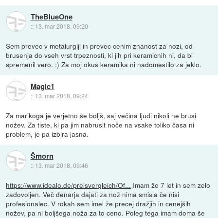
TheBlueOne
::
13. mar 2018, 09:20
Sem prevec v metalurgiji in prevec cenim znanost za nozi, od
brusenja do vseh vrst trpeznosti, ki jih pri keramicnih ni, da bi
spremenil vero. :) Za moj okus keramika ni nadomestilo za jeklo.
Magic1
::
13. mar 2018, 09:24
Za marikoga je verjetno še boljš, saj večina ljudi nikoli ne brusi
nožev. Za tiste, ki pa jim nabrusit noče na vsake toliko časa ni
problem, je pa izbira jasna.
Šmorn
::
13. mar 2018, 09:46
https://www.idealo.de/preisvergleich/Of...
Imam že 7 let in sem zelo
zadovoljen. Več denarja dajati za nož nima smisla če nisi
profesionalec. V rokah sem imel že precej dražjih in cenejših
nožev, pa ni boljšega noža za to ceno. Poleg tega imam doma še