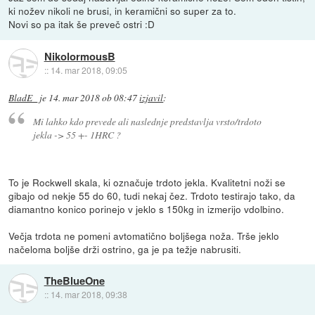
ki nožev nikoli ne brusi, in keramični so super za to.
Novi so pa itak še preveč ostri :D
NikolormousB
::
14. mar 2018, 09:05
BladE_
je
14. mar 2018 ob 08:47
izjavil
:
Mi lahko kdo prevede ali naslednje predstavlja vrsto/trdoto
jekla -> 55 +- 1HRC ?
To je Rockwell skala, ki označuje trdoto jekla. Kvalitetni noži se
gibajo od nekje 55 do 60, tudi nekaj čez. Trdoto testirajo tako, da
diamantno konico porinejo v jeklo s 150kg in izmerijo vdolbino.
Večja trdota ne pomeni avtomatično boljšega noža. Trše jeklo
načeloma boljše drži ostrino, ga je pa težje nabrusiti.
TheBlueOne
::
14. mar 2018, 09:38