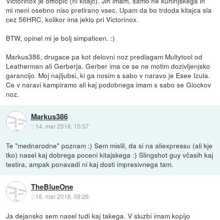
Victorinox je offtopic (ni kitajc). Jih imam, samo ne kuhinjskega in
mi meni osebno niso pretirano vsec. Upam da bo trdoda kitajca sla
cez 56HRC, kolikor ima jeklo pri Victorinox.
BTW, opinel mi je bolj simpaticen. :)
Markus386, drugace pa kot delovni noz predlagam Multytool od
Leatherman ali Gerberja. Gerber ima ce se ne motim dozivljenjsko
garancijo. Moj najljubsi, ki ga nosim s sabo v naravo je Esee Izula.
Ce v naravi kampiramo ali kaj podobnega imam s sabo se Glockov
noz.
Markus386
::
14. mar 2018, 15:37
Te "mednarodne" poznam :) Sem mislil, da si na aliexpressu (ali kje
tko) nasel kaj dobrega poceni kitajskega :) Slingshot guy včasih kaj
testira, ampak ponavadi ni kaj dosti impresivnega tam.
TheBlueOne
::
16. mar 2018, 08:26
Ja dejansko sem nasel tudi kaj takega. V sluzbi imam kopijo