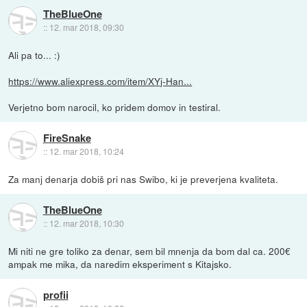
TheBlueOne
::
12. mar 2018, 09:30
Ali pa to... :)
https://www.aliexpress.com/item/XYj-Han...
Verjetno bom narocil, ko pridem domov in testiral.
FireSnake
::
12. mar 2018, 10:24
Za manj denarja dobiš pri nas Swibo, ki je preverjena kvaliteta.
TheBlueOne
::
12. mar 2018, 10:30
Mi niti ne gre toliko za denar, sem bil mnenja da bom dal ca. 200€
ampak me mika, da naredim eksperiment s Kitajsko.
profii