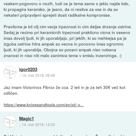
vsakem pogovoru o nozih, tudi ce je tema samo o jeklu najde kdo,
ki propagira keramiko, je jasno, da ni resitve za vse in da so
nekateri pripravljeni sprejeti dosti radikalne kompromise.
Praviloma je bil cilj cim vecja trpeznost in cim daljse drzanje ostrine.
Sedaj je recimo pri keramicnih trpeznost prakticno nicna in vseeno
imas dovolj ljudi, ki jih uporabljajo, pri jeklih, ki so mehkejsa pa je
izguba ostrine hitra ampak so vecna in ponovno imas ogromno
ljudi, ki jih uporablja. Obojna so poceni ampak niso nobena
znanost in niso niti malo zanimiva tema v smislu inzeniringa. :)
igor0203
::
14. mar 2018, 09:48
Jaz imam Victorinox Fibrox že cca. 2 leti in je za teh 30€ več kot
odličen.
https://www.knivesandtools.com/en/pt/-v...
Magic1
::
14. mar 2018, 14:00