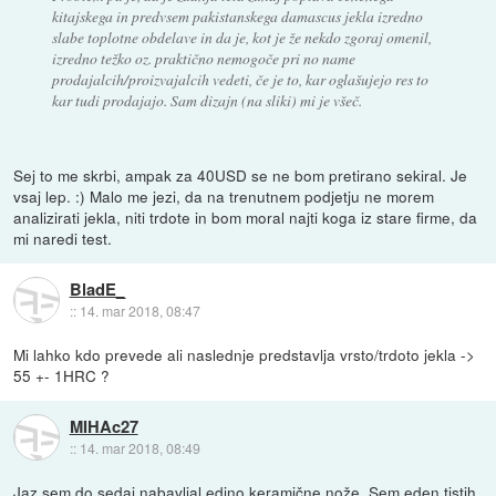
kitajskega in predvsem pakistanskega damascus jekla izredno
slabe toplotne obdelave in da je, kot je že nekdo zgoraj omenil,
izredno težko oz. praktično nemogoče pri no name
prodajalcih/proizvajalcih vedeti, če je to, kar oglašujejo res to
kar tudi prodajajo. Sam dizajn (na sliki) mi je všeč.
Sej to me skrbi, ampak za 40USD se ne bom pretirano sekiral. Je
vsaj lep. :) Malo me jezi, da na trenutnem podjetju ne morem
analizirati jekla, niti trdote in bom moral najti koga iz stare firme, da
mi naredi test.
BladE_
::
14. mar 2018, 08:47
Mi lahko kdo prevede ali naslednje predstavlja vrsto/trdoto jekla ->
55 +- 1HRC ?
MIHAc27
::
14. mar 2018, 08:49
Jaz sem do sedaj nabavljal edino keramične nože. Sem eden tistih,