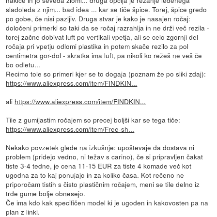
sladoleda z njim... bad idea ... kar se tiče špice. Torej, špice gredo
po gobe, če nisi pazljiv. Druga stvar je kako je nasajen ročaj:
določeni primerki so taki da se ročaj razrahlja in ne drži več rezila -
torej začne dobivat luft po vertikali vpetja, ali se celo zgornji del
ročaja pri vpetju odlomi plastika in potem skače rezilo za pol
centimetra gor-dol - skratka ima luft, pa nikoli ko režeš ne veš če
bo odletu...
Recimo tole so primeri kjer se to dogaja (poznam že po sliki zdaj):
https://www.aliexpress.com/item/FINDKIN...
ali
https://www.aliexpress.com/item/FINDKIN...
Tile z gumijastim ročajem so precej boljši kar se tega tiče:
https://www.aliexpress.com/item/Free-sh...
Nekako povzetek glede na izkušnje: upoštevaje da dostava ni
problem (pridejo vedno, ni težav s carino), če si pripravljen čakat
tiste 3-4 tedne, je cena 11-15 EUR za tiste 4 komade več kot
ugodna za to kaj ponujajo in za koliko časa. Kot rečeno ne
priporočam tistih s čisto plastičnim ročajem, meni se tile delno iz
trde gume bolje obnesejo.
Če ima kdo kak specifičen model ki je ugoden in kakovosten pa na
plan z linki.