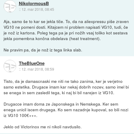
NikolormousB
::
12. mar 2018, 08:45
Aja, samo še to kar se jekla tiče. To, da na aliexpressu piše zraven
VG10 ne pomeni dosti. Kitajcem ni problem napisati VG10, tudi, če
je nož iz kartona. Poleg tega pa je pri nožih vsaj toliko kot sestava
jekla pomembna končna obdelava (heat treatment).
Ne pravim pa, da je nož iz tega linka slab.
TheBlueOne
::
12. mar 2018, 08:59
Tisto, da je damascnaski me niti ne tako zanima, ker je verjetno
samo estetika. Drugace imam kar nekaj dobrih nozev, samo imel bi
se enega in sem zasledil tega, ki naj bi bil narejen iz VG10.
Drugacce imam doma ze Japonskega in Nemskega. Ker sem
enega unicil iscem drugega. Ko sem nazadnje kupoval, so bili nozi
iz VG10 100€+++.
Jeklo od Victorinox me ni nikoli navdusilo.