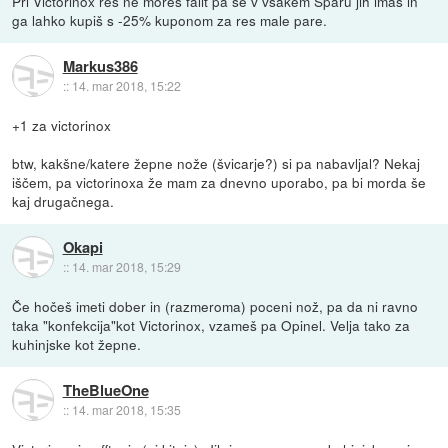
Pri Victorinox res ne moreš falit pa še v vsakem Šparu jih imaš in
ga lahko kupiš s -25% kuponom za res male pare.
Markus386
::
14. mar 2018, 15:22
+1 za victorinox
btw, kakšne/katere žepne nože (švicarje?) si pa nabavljal? Nekaj
iščem, pa victorinoxa že mam za dnevno uporabo, pa bi morda še
kaj drugačnega.
Okapi
::
14. mar 2018, 15:29
Če hočeš imeti dober in (razmeroma) poceni nož, pa da ni ravno
taka "konfekcija"kot Victorinox, vzameš pa Opinel. Velja tako za
kuhinjske kot žepne.
TheBlueOne
::
14. mar 2018, 15:35