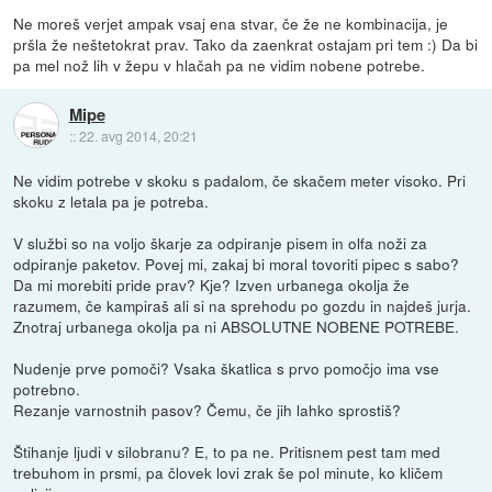
Ne moreš verjet ampak vsaj ena stvar, če že ne kombinacija, je
pršla že neštetokrat prav. Tako da zaenkrat ostajam pri tem :) Da bi
pa mel nož lih v žepu v hlačah pa ne vidim nobene potrebe.
Mipe
::
22. avg 2014, 20:21
Ne vidim potrebe v skoku s padalom, če skačem meter visoko. Pri
skoku z letala pa je potreba.
V službi so na voljo škarje za odpiranje pisem in olfa noži za
odpiranje paketov. Povej mi, zakaj bi moral tovoriti pipec s sabo?
Da mi morebiti pride prav? Kje? Izven urbanega okolja že
razumem, če kampiraš ali si na sprehodu po gozdu in najdeš jurja.
Znotraj urbanega okolja pa ni ABSOLUTNE NOBENE POTREBE.
Nudenje prve pomoči? Vsaka škatlica s prvo pomočjo ima vse
potrebno.
Rezanje varnostnih pasov? Čemu, če jih lahko sprostiš?
Štihanje ljudi v silobranu? E, to pa ne. Pritisnem pest tam med
trebuhom in prsmi, pa človek lovi zrak še pol minute, ko kličem