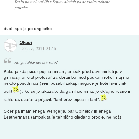
Da bi pa mel nož lih v žepu v hlačah pa ne vidim nobene
potrebe.
duct tape je po angleško
Okapi
::
22. avg 2014, 21:45
Ali ga lahko neseš v šolo?
Kako je zdaj sicer pojma nimam, ampak pred davnimi leti je v
gimnaziji enkrat profesor za obrambo med poukom rekel, naj mu
nekdo posodi nož (sem pozabil zakaj, mogoče je hotel svinčnik
ošilit
). Ko se je izkazalo, da ga nihče nima, je skrajno resno in
rahlo razočarano prijavil, "fant brez pipca ni fant".
Sicer pa imam enega Wengerja, par Opinelov in enega
Leathermana (ampak ta je tehnično gledano orodje, ne nož).