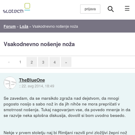
☰
Forum
»
Loža
»
Vsakodnevno nošenje noža
Vsakodnevno nošenje noža
«
1
2
3
4
»
TheBlueOne
::
22. avg 2014, 18:49
Se zavedam, da se marsikdo zgraža nad dejstvom, da mnogi
pogosto nosijo s sabo nož in da jih nihče ne mora prepričati v
smotrnost nošenja. Tukaj nagovarjam vse, da povedo mnenje in da
se razvije neka splošna diskusija, dovolil si bom uvodno besedo.
Nekje v prvem stoletju naj bi Rimljani razvili prvi zložljivi žepni nož