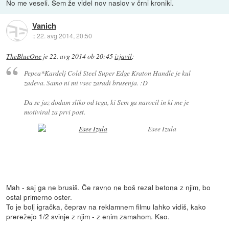
No me veseli. Sem že videl nov naslov v črni kroniki.
Vanich
::
22. avg 2014, 20:50
TheBlueOne
je
22. avg 2014 ob 20:45
izjavil
:
Pepca*Kardelj
Cold Steel Super Edge Kraton Handle
je kul
zadeva. Samo ni mi vsec zaradi brusenja. :D
Da se jaz dodam sliko od tega, ki Sem ga narocil in ki me je
motiviral za prvi post.
Esee Izula
Mah - saj ga ne brusiš. Če ravno ne boš rezal betona z njim, bo
ostal primerno oster.
To je bolj igračka, čeprav na reklamnem filmu lahko vidiš, kako
prerežejo 1/2 svinje z njim - z enim zamahom. Kao.