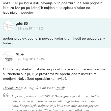
noza. Ker po logiki izkljucevanja bi to poemnilo, da sem pogosto
idiot za kar pa po kriterijih najdenih na spletu nikakor ne
izpolnjujem pogojev.
gddr85
::
22. avg 2014, 19:24
gerber prodigy, vedno in povsod kadar grem hodit po gozdu oz. v
hribe itd.
Mipe
::
22. avg 2014, 19:24
Odpiranje paketov in škatel se praviloma vrši v domačem oziroma
službenem okolju, ki je praviloma že opremljeno z ustreznim
orodjem. Največkrat uporabim kar izvijač.
TheBlueOne
je
22. avg 2014 ob 19:23
izjavil
:
Mipe en zob stane okoli 2000€. Da ne govorimo, da so poskodbe
bolece. Jaz Sem preprican, da so tudi drugi razlogi za nosenje
noza. Ker po logiki izkljucevanja bi to poemnilo, da sem pogosto
idiot za kar pa po kriterijih najdenih na spletu nikakor ne