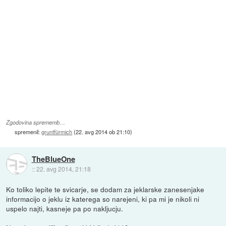
Zgodovina sprememb…
spremenil:
gruntfürmich
(
22. avg 2014 ob 21:10
)
TheBlueOne
::
22. avg 2014, 21:18
Ko toliko lepite te svicarje, se dodam za jeklarske zanesenjake
informacijo o jeklu iz katerega so narejeni, ki pa mi je nikoli ni
uspelo najti, kasneje pa po nakljucju.