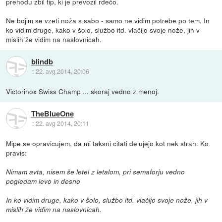
prehodu zbil tip, ki je prevozil rdečo.
Ne bojim se vzeti noža s sabo - samo ne vidim potrebe po tem. In
ko vidim druge, kako v šolo, službo itd. vlačijo svoje nože, jih v
mislih že vidim na naslovnicah.
blindb
::
22. avg 2014, 20:06
Victorinox Swiss Champ ... skoraj vedno z menoj.
TheBlueOne
::
22. avg 2014, 20:11
Mipe se opravicujem, da mi taksni citati delujejo kot nek strah. Ko
pravis:
Nimam avta, nisem še letel z letalom, pri semaforju vedno
pogledam levo in desno
In ko vidim druge, kako v šolo, službo itd. vlačijo svoje nože, jih v
mislih že vidim na naslovnicah.