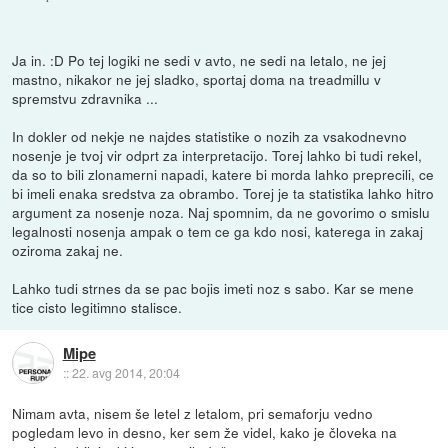
Ja in. :D Po tej logiki ne sedi v avto, ne sedi na letalo, ne jej
mastno, nikakor ne jej sladko, sportaj doma na treadmillu v
spremstvu zdravnika ...
In dokler od nekje ne najdes statistike o nozih za vsakodnevno
nosenje je tvoj vir odprt za interpretacijo. Torej lahko bi tudi rekel,
da so to bili zlonamerni napadi, katere bi morda lahko preprecili, ce
bi imeli enaka sredstva za obrambo. Torej je ta statistika lahko hitro
argument za nosenje noza. Naj spomnim, da ne govorimo o smislu
legalnosti nosenja ampak o tem ce ga kdo nosi, katerega in zakaj
oziroma zakaj ne.
Lahko tudi strnes da se pac bojis imeti noz s sabo. Kar se mene
tice cisto legitimno stalisce.
Mipe
::
22. avg 2014, 20:04
Nimam avta, nisem še letel z letalom, pri semaforju vedno
pogledam levo in desno, ker sem že videl, kako je človeka na