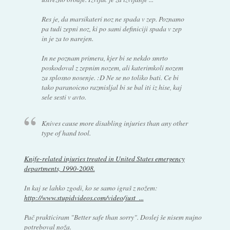
Res je, da marsikateri noz ne spada v zep. Poznamo
pa tudi zepni noz, ki po sami definiciji spada v zep
in je za to narejen.
In ne poznam primera, kjer bi se nekdo smrto
poskodoval z zepnim nozem, ali katerimkoli nozem
za splosno nosenje. :D Ne se no toliko bati. Ce bi
tako paranoicno razmisljal bi se bal iti iz hise, kaj
sele sesti v avto.
Knives cause more disabling injuries than any other
type of hand tool.
Knife-related injuries treated in United States emergency
departments, 1990-2008.
In kaj se lahko zgodi, ko se samo igraš z nožem:
http://www.stupidvideos.com/video/just_...
Pač prakticiram "
Better safe than sorry
". Doslej še nisem nujno
potreboval noža.