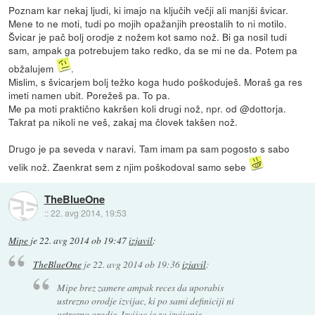
Poznam kar nekaj ljudi, ki imajo na ključih večji ali manjši švicar.
Mene to ne moti, tudi po mojih opažanjih preostalih to ni motilo.
Švicar je pač bolj orodje z nožem kot samo nož. Bi ga nosil tudi
sam, ampak ga potrebujem tako redko, da se mi ne da. Potem pa
obžalujem
.
Mislim, s švicarjem bolj težko koga hudo poškoduješ. Moraš ga res
imeti namen ubit. Porežeš pa. To pa.
Me pa moti praktično kakršen koli drugi nož, npr. od @dottorja.
Takrat pa nikoli ne veš, zakaj ma človek takšen nož.
Drugo je pa seveda v naravi. Tam imam pa sam pogosto s sabo
velik nož. Zaenkrat sem z njim poškodoval samo sebe
TheBlueOne
::
22. avg 2014, 19:53
Mipe
je
22. avg 2014 ob 19:47
izjavil
:
TheBlueOne
je
22. avg 2014 ob 19:36
izjavil
:
Mipe brez zamere ampak reces da uporabis
ustrezno orodje izvijac, ki po sami definiciji ni
ustrezno orodje. Izvijac je za izvijanje ...