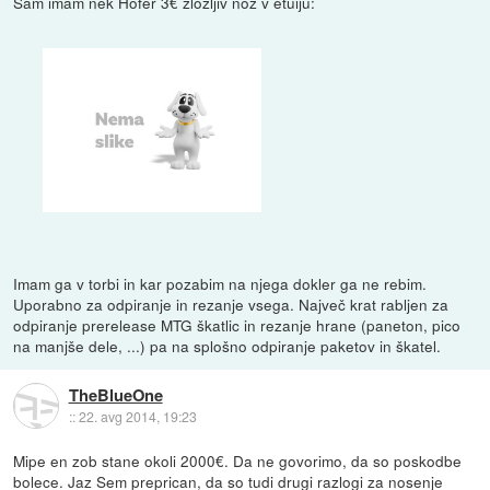
Sam imam nek Hofer 3€ zložljiv nož v etuiju:
Imam ga v torbi in kar pozabim na njega dokler ga ne rebim.
Uporabno za odpiranje in rezanje vsega. Največ krat rabljen za
odpiranje prerelease MTG škatlic in rezanje hrane (paneton, pico
na manjše dele, ...) pa na splošno odpiranje paketov in škatel.
TheBlueOne
::
22. avg 2014, 19:23
Mipe en zob stane okoli 2000€. Da ne govorimo, da so poskodbe
bolece. Jaz Sem preprican, da so tudi drugi razlogi za nosenje