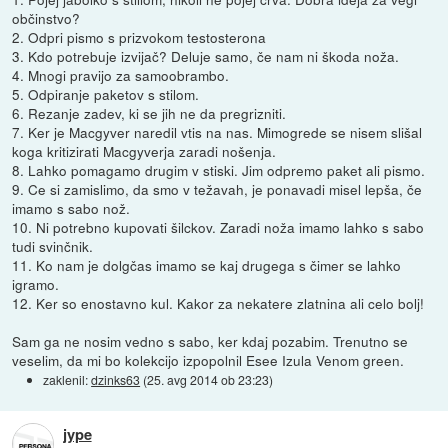
občinstvo?
2. Odpri pismo s prizvokom testosterona
3. Kdo potrebuje izvijač? Deluje samo, če nam ni škoda noža.
4. Mnogi pravijo za samoobrambo.
5. Odpiranje paketov s stilom.
6. Rezanje zadev, ki se jih ne da pregrizniti.
7. Ker je Macgyver naredil vtis na nas. Mimogrede se nisem slišal
koga kritizirati Macgyverja zaradi nošenja.
8. Lahko pomagamo drugim v stiski. Jim odpremo paket ali pismo.
9. Ce si zamislimo, da smo v težavah, je ponavadi misel lepša, če
imamo s sabo nož.
10. Ni potrebno kupovati šilckov. Zaradi noža imamo lahko s sabo
tudi svinčnik.
11. Ko nam je dolgčas imamo se kaj drugega s čimer se lahko
igramo.
12. Ker so enostavno kul. Kakor za nekatere zlatnina ali celo bolj!
Sam ga ne nosim vedno s sabo, ker kdaj pozabim. Trenutno se
veselim, da mi bo kolekcijo izpopolnil Esee Izula Venom green.
zaklenil:
dzinks63
(
25. avg 2014 ob 23:23
)
jype