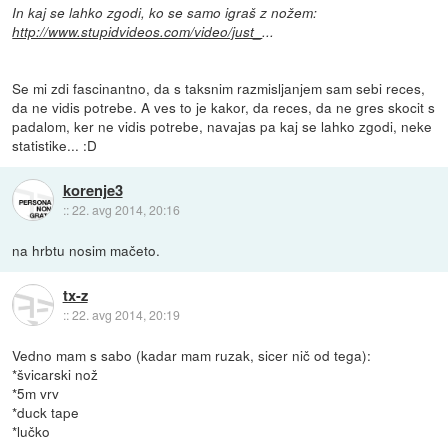
In kaj se lahko zgodi, ko se samo igraš z nožem:
http://www.stupidvideos.com/video/just_
...
Se mi zdi fascinantno, da s taksnim razmisljanjem sam sebi reces,
da ne vidis potrebe. A ves to je kakor, da reces, da ne gres skocit s
padalom, ker ne vidis potrebe, navajas pa kaj se lahko zgodi, neke
statistike... :D
korenje3
::
22. avg 2014, 20:16
na hrbtu nosim mačeto.
tx-z
::
22. avg 2014, 20:19
Vedno mam s sabo (kadar mam ruzak, sicer nič od tega):
*švicarski nož
*5m vrv
*duck tape
*lučko