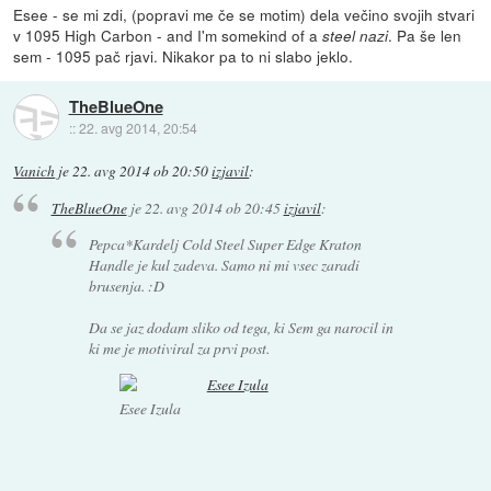
Esee - se mi zdi, (popravi me če se motim) dela večino svojih stvari
v 1095 High Carbon - and I'm somekind of a
. Pa še len
steel nazi
sem - 1095 pač rjavi. Nikakor pa to ni slabo jeklo.
TheBlueOne
::
22. avg 2014, 20:54
Vanich
je
22. avg 2014 ob 20:50
izjavil
:
TheBlueOne
je
22. avg 2014 ob 20:45
izjavil
:
Pepca*Kardelj
Cold Steel Super Edge Kraton
Handle
je kul zadeva. Samo ni mi vsec zaradi
brusenja. :D
Da se jaz dodam sliko od tega, ki Sem ga narocil in
ki me je motiviral za prvi post.
Esee Izula