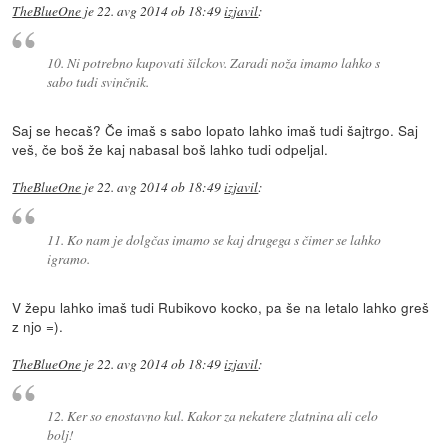
TheBlueOne
je
22. avg 2014 ob 18:49
izjavil
:
10. Ni potrebno kupovati šilckov. Zaradi noža imamo lahko s
sabo tudi svinčnik.
Saj se hecaš? Če imaš s sabo lopato lahko imaš tudi šajtrgo. Saj
veš, če boš že kaj nabasal boš lahko tudi odpeljal.
TheBlueOne
je
22. avg 2014 ob 18:49
izjavil
:
11. Ko nam je dolgčas imamo se kaj drugega s čimer se lahko
igramo.
V žepu lahko imaš tudi Rubikovo kocko, pa še na letalo lahko greš
z njo =).
TheBlueOne
je
22. avg 2014 ob 18:49
izjavil
:
12. Ker so enostavno kul. Kakor za nekatere zlatnina ali celo
bolj!