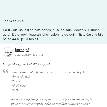
That's so 80's.
Da ti vidiš, kakšni so noži danes, bi se še sam Crocodile Dundee
usral. Da o novih legurah jekel, sploh ne govorim. Tiste čase je bilo
pa še 440C jeklo top šit.
korenje3
::
22. avg 2014, 21:42
tx-z
je
22. avg 2014 ob 20:19
izjavil
:
Vedno mam s sabo (kadar mam ruzak, sicer nič od tega):
*švicarski nož
*5m vrv
*duck tape
*lučko
Ne moreš verjet ampak vsaj ena stvar, če že ne kombinacija, je
pršla že neštetokrat prav. Tako da zaenkrat ostajam pri tem :)