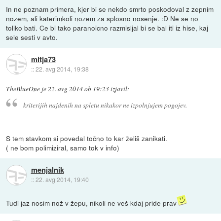
In ne poznam primera, kjer bi se nekdo smrto poskodoval z zepnim
nozem, ali katerimkoli nozem za splosno nosenje. :D Ne se no
toliko bati. Ce bi tako paranoicno razmisljal bi se bal iti iz hise, kaj
sele sesti v avto.
mitja73
::
22. avg 2014, 19:38
TheBlueOne
je
22. avg 2014 ob 19:23
izjavil
:
kriterijih najdenih na spletu nikakor ne izpolnjujem pogojev.
S tem stavkom si povedal točno to kar želiš zanikati.
( ne bom polimiziral, samo tok v info)
menjalnik
::
22. avg 2014, 19:40
Tudi jaz nosim nož v žepu, nikoli ne veš kdaj pride prav