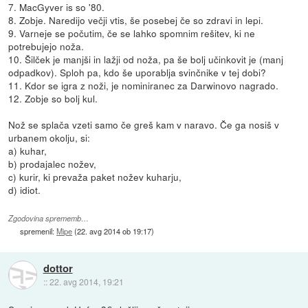
7. MacGyver is so '80.
8. Zobje. Naredijo večji vtis, še posebej če so zdravi in lepi.
9. Varneje se počutim, če se lahko spomnim rešitev, ki ne
potrebujejo noža.
10. Šilček je manjši in lažji od noža, pa še bolj učinkovit je (manj
odpadkov). Sploh pa, kdo še uporablja svinčnike v tej dobi?
11. Kdor se igra z noži, je nominiranec za Darwinovo nagrado.
12. Zobje so bolj kul.
Nož se splača vzeti samo če greš kam v naravo. Če ga nosiš v
urbanem okolju, si:
a) kuhar,
b) prodajalec nožev,
c) kurir, ki prevaža paket nožev kuharju,
d) idiot.
Zgodovina sprememb…
spremenil:
Mipe
(
22. avg 2014 ob 19:17
)
dottor
::
22. avg 2014, 19:21