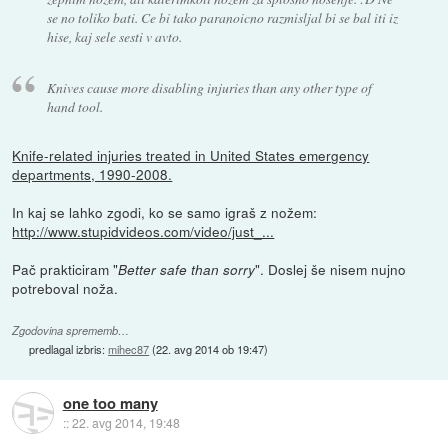
se no toliko bati. Ce bi tako paranoicno razmisljal bi se bal iti iz
hise, kaj sele sesti v avto.
Knives cause more disabling injuries than any other type of
hand tool.
Knife-related injuries treated in United States emergency
departments, 1990-2008.
In kaj se lahko zgodi, ko se samo igraš z nožem:
http://www.stupidvideos.com/video/just_...
Pač prakticiram "
". Doslej še nisem nujno
Better safe than sorry
potreboval noža.
Zgodovina sprememb…
predlagal izbris:
mihec87
(
22. avg 2014 ob 19:47
)
one too many
::
22. avg 2014, 19:48