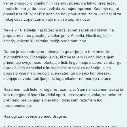
kar je omogočilo vojakom in raziskovalcem, da lahko brez težav
nosijo to, kar je do takrat veljalo za nujno opremo. Kasneje naj bi
postali nezložljivi noži z nožnico bolj popularna izbira, kar naj bi za
nekaj časa zopet zamenjalo manjše žepne nože.
Nekje v 16 stoletju naj bi žepni noži zopet zaceli pridobivati na
popularnost, še posebej v kolonijah v Ameriki. Nosili naj bi jih
kmetje, odvetniki, skratka možje vseh statusov.
Danes je vsakodnevno nošenje in govorjenje o tem nekoliko
stigmatizirano. Obstajajo ljudje, ki z veseljem in občudovanjem
primerjajo svoje nože, obstajajo tisti, ki ga imajo s sabo, vendar ga
opravičujejo z raznimi njim logičnimi razlogi za nošenje, ki so
pogosto vsaj malo nelogični, nekateri ga opišejo kot obesek,
ostajajo seveda tudi ljudje, ki tega nikakor ne morajo razumeti.
Razumem tudi tiste, ki tega ne razumejo. Sam ne razumem zakaj bi
kdo raje gledal šport ko delal sport, ne razumem, zakaj se nekateri
pretirano preluknjajo s piersingi, torej sam razumem tudi
nerazumevanje.
Razlogi za nosenje so med drugimi:
1. Pojej jabolko s stiliom, nikoli ne pojej črva. Dobra ideja za vegi