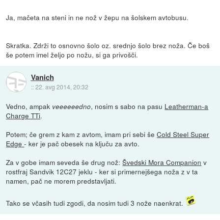
Ja, mačeta na steni in ne nož v žepu na šolskem avtobusu.
Skratka. Zdrži to osnovno šolo oz. srednjo šolo brez noža. Če boš
še potem imel željo po nožu, si ga privošči.
Vanich
::
22. avg 2014, 20:32
Vedno, ampak
, nosim s sabo na pasu
Leatherman-a
veeeeeedno
Charge TTi
.
Potem; če grem z kam z avtom, imam pri sebi še
Cold Steel Super
Edge
- ker je pač obesek na ključu za avto.
Za v gobe imam seveda še drug nož:
Švedski Mora Companion
v
rostfraj Sandvik 12C27 jeklu - ker si primernejšega noža z v ta
namen, pač ne morem predstavljati.
Tako se včasih tudi zgodi, da nosim tudi 3 nože naenkrat.