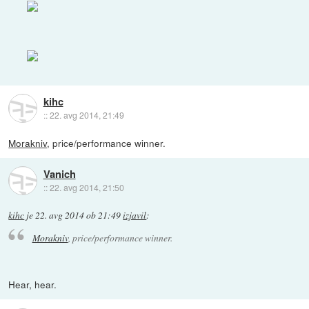
kihc
::
22. avg 2014, 21:49
Morakniv
, price/performance winner.
Vanich
::
22. avg 2014, 21:50
kihc
je
22. avg 2014 ob 21:49
izjavil
:
Morakniv
, price/performance winner.
Hear, hear.