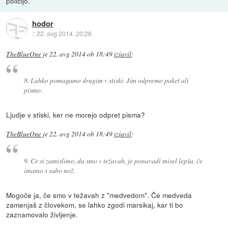
policijo.
hodor
::
22. avg 2014, 20:26
TheBlueOne
je
22. avg 2014 ob 18:49
izjavil
:
8. Lahko pomagamo drugim v stiski. Jim odpremo paket ali
pismo.
Ljudje v stiski, ker ne morejo odpret pisma?
TheBlueOne
je
22. avg 2014 ob 18:49
izjavil
:
9. Ce si zamislimo, da smo v težavah, je ponavadi misel lepša, če
imamo s sabo nož.
Mogoče ja, če smo v težavah z "medvedom". Če medveda
zamenjaš z človekom, se lahko zgodi marsikaj, kar ti bo
zaznamovalo življenje.