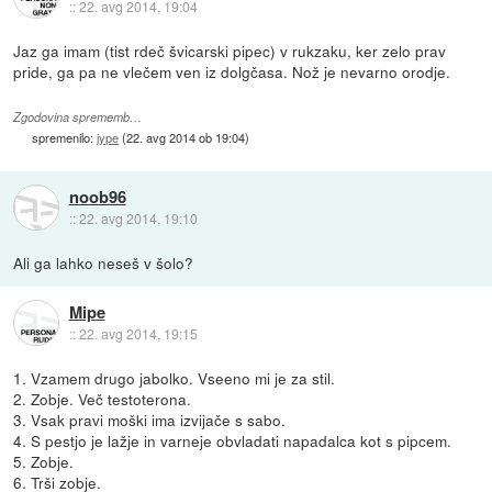
::
22. avg 2014, 19:04
Jaz ga imam (tist rdeč švicarski pipec) v rukzaku, ker zelo prav
pride, ga pa ne vlečem ven iz dolgčasa. Nož je nevarno orodje.
Zgodovina sprememb…
spremenilo:
jype
(
22. avg 2014 ob 19:04
)
noob96
::
22. avg 2014, 19:10
Ali ga lahko neseš v šolo?
Mipe
::
22. avg 2014, 19:15
1. Vzamem drugo jabolko. Vseeno mi je za stil.
2. Zobje. Več testoterona.
3. Vsak pravi moški ima izvijače s sabo.
4. S pestjo je lažje in varneje obvladati napadalca kot s pipcem.
5. Zobje.
6. Trši zobje.