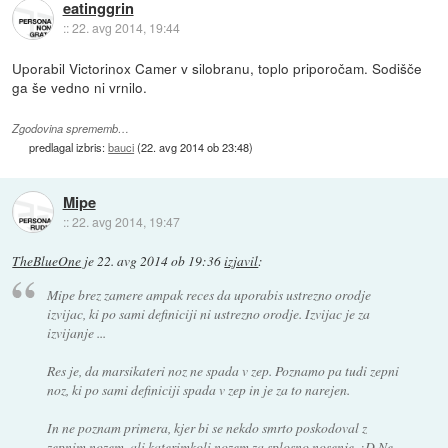
eatinggrin
::
22. avg 2014, 19:44
Uporabil Victorinox Camer v silobranu, toplo priporočam. Sodišče
ga še vedno ni vrnilo.
Zgodovina sprememb…
predlagal izbris:
bauci
(
22. avg 2014 ob 23:48
)
Mipe
::
22. avg 2014, 19:47
TheBlueOne
je
22. avg 2014 ob 19:36
izjavil
:
Mipe brez zamere ampak reces da uporabis ustrezno orodje
izvijac, ki po sami definiciji ni ustrezno orodje. Izvijac je za
izvijanje ...
Res je, da marsikateri noz ne spada v zep. Poznamo pa tudi zepni
noz, ki po sami definiciji spada v zep in je za to narejen.
In ne poznam primera, kjer bi se nekdo smrto poskodoval z
zepnim nozem, ali katerimkoli nozem za splosno nosenje. :D Ne