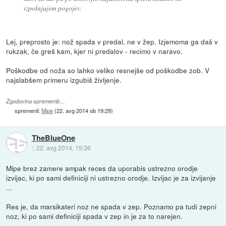
izpolnjujem pogojev.
Lej, preprosto je: nož spada v predal, ne v žep. Izjemoma ga daš v
rukzak, če greš kam, kjer ni predalov - recimo v naravo.
Poškodbe od noža so lahko veliko resnejše od poškodbe zob. V
najslabšem primeru izgubiš življenje.
Zgodovina sprememb…
spremenil:
Mipe
(
22. avg 2014 ob 19:29
)
TheBlueOne
::
22. avg 2014, 19:36
Mipe brez zamere ampak reces da uporabis ustrezno orodje
izvijac, ki po sami definiciji ni ustrezno orodje. Izvijac je za izvijanje
...
Res je, da marsikateri noz ne spada v zep. Poznamo pa tudi zepni
noz, ki po sami definiciji spada v zep in je za to narejen.