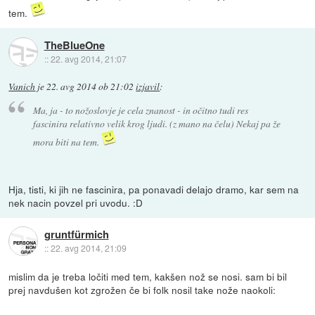
tem.
TheBlueOne
::
22. avg 2014, 21:07
Vanich
je
22. avg 2014 ob 21:02
izjavil
:
Ma, ja - to nožoslovje je cela znanost - in očitno tudi res
fascinira relativno velik krog ljudi. (z mano na čelu) Nekaj pa že
mora biti na tem.
Hja, tisti, ki jih ne fascinira, pa ponavadi delajo dramo, kar sem na
nek nacin povzel pri uvodu. :D
gruntfürmich
::
22. avg 2014, 21:09
mislim da je treba ločiti med tem, kakšen nož se nosi. sam bi bil
prej navdušen kot zgrožen če bi folk nosil take nože naokoli: