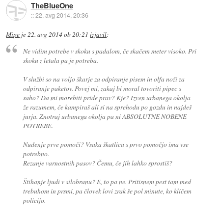
TheBlueOne
::
22. avg 2014, 20:36
Mipe
je
22. avg 2014 ob 20:21
izjavil
:
Ne vidim potrebe v skoku s padalom, če skačem meter visoko. Pri
skoku z letala pa je potreba.
V službi so na voljo škarje za odpiranje pisem in olfa noži za
odpiranje paketov. Povej mi, zakaj bi moral tovoriti pipec s
sabo? Da mi morebiti pride prav? Kje? Izven urbanega okolja
že razumem, če kampiraš ali si na sprehodu po gozdu in najdeš
jurja. Znotraj urbanega okolja pa ni ABSOLUTNE NOBENE
POTREBE.
Nudenje prve pomoči? Vsaka škatlica s prvo pomočjo ima vse
potrebno.
Rezanje varnostnih pasov? Čemu, če jih lahko sprostiš?
Štihanje ljudi v silobranu? E, to pa ne. Pritisnem pest tam med
trebuhom in prsmi, pa človek lovi zrak še pol minute, ko kličem
policijo.