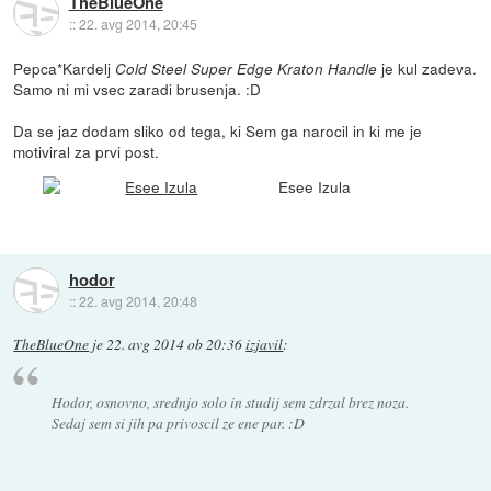
TheBlueOne
::
22. avg 2014, 20:45
Pepca*Kardelj
je kul zadeva.
Cold Steel Super Edge Kraton Handle
Samo ni mi vsec zaradi brusenja. :D
Da se jaz dodam sliko od tega, ki Sem ga narocil in ki me je
motiviral za prvi post.
Esee Izula
hodor
::
22. avg 2014, 20:48
TheBlueOne
je
22. avg 2014 ob 20:36
izjavil
:
Hodor, osnovno, srednjo solo in studij sem zdrzal brez noza.
Sedaj sem si jih pa privoscil ze ene par. :D