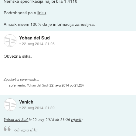
Nemska specifikacija naj bi bila 1.4110
Podrobnosti pa v
linku
.
Ampak nisem 100% da je informacija zanesljiva.
Yohan del Sud
::
22. avg 2014, 21:26
Obvezna slika.
Zgodovina sprememb…
spremenilo:
Yohan del Sud
(
22. avg 2014 ob 21:26
)
Vanich
::
22. avg 2014, 21:39
Yohan del Sud
je
22. avg 2014 ob 21:26
izjavil
:
Obvezna slika.