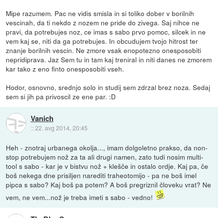
Mipe razumem. Pac ne vidis smisla in si toliko dober v borilnih
vescinah, da ti nekdo z nozem ne pride do zivega. Saj nihce ne
pravi, da potrebujes noz, ce imas s sabo prvo pomoc, silcek in ne
vem kaj se, niti da ga potrebujes. In obcudujem tvojo hitrost ter
znanje borilnih vescin. Ne zmore vsak enopotezno onesposobiti
nepridiprava. Jaz Sem tu in tam kaj treniral in niti danes ne zmorem
kar tako z eno finto onesposobiti vseh.
Hodor, osnovno, srednjo solo in studij sem zdrzal brez noza. Sedaj
sem si jih pa privoscil ze ene par. :D
Vanich
::
22. avg 2014, 20:45
Heh - znotraj urbanega okolja..., imam dolgoletno prakso, da non-
stop potrebujem nož za ta ali drugi namen, zato tudi nosim multi-
tool s sabo - kar je v bistvu nož + klešče in ostalo ordje. Kaj pa, če
boš nekega dne prisiljen narediti traheotomijo - pa ne boš imel
pipca s sabo? Kaj boš pa potem? A boš pregriznil človeku vrat? Ne
vem, ne vem...nož je treba imeti s sabo - vedno!