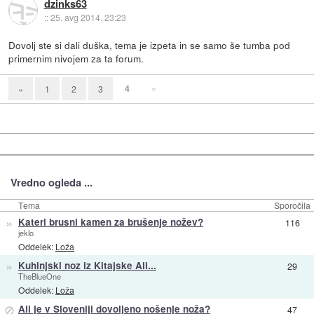
dzinks63
::
25. avg 2014, 23:23
Dovolj ste si dali duška, tema je izpeta in se samo še tumba pod
primernim nivojem za ta forum.
4
»
«
1
2
3
Vredno ogleda ...
Tema
Sporočila
»
Kateri brusni kamen za brušenje nožev?
116
jeklo
Oddelek:
Loža
»
Kuhinjski noz iz Kitajske Ali...
29
TheBlueOne
Oddelek:
Loža
⊘
Ali je v Sloveniji dovoljeno nošenje noža?
47