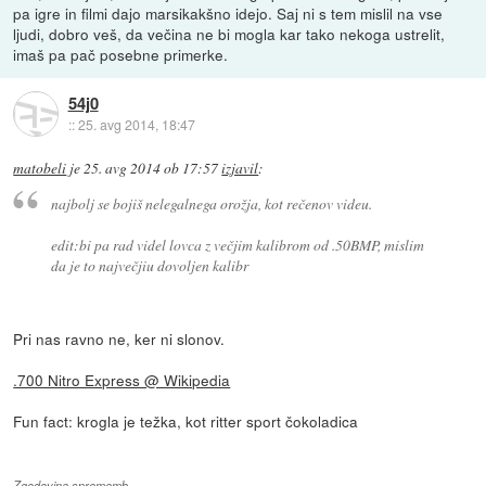
pa igre in filmi dajo marsikakšno idejo. Saj ni s tem mislil na vse
ljudi, dobro veš, da večina ne bi mogla kar tako nekoga ustrelit,
imaš pa pač posebne primerke.
54j0
::
25. avg 2014, 18:47
matobeli
je
25. avg 2014 ob 17:57
izjavil
:
najbolj se bojiš nelegalnega orožja, kot rečenov videu.
edit:bi pa rad videl lovca z večjim kalibrom od .50BMP, mislim
da je to največjiu dovoljen kalibr
Pri nas ravno ne, ker ni slonov.
.700 Nitro Express @ Wikipedia
Fun fact: krogla je težka, kot ritter sport čokoladica
Zgodovina sprememb…