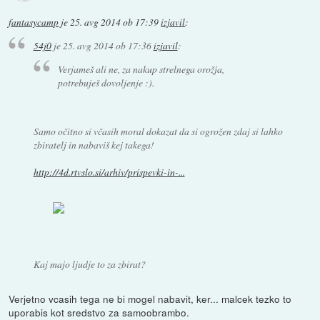
fantasycamp
je
25. avg 2014 ob 17:39
izjavil
:
54j0
je
25. avg 2014 ob 17:36
izjavil
:
Verjameš ali ne, za nakup strelnega orožja,
potrebuješ dovoljenje :).
Samo očitno si včasih moral dokazat da si ogrožen zdaj si lahko
zbiratelj in nabaviš kej takega!
http://4d.rtvslo.si/arhiv/prispevki-in-...
Kaj majo ljudje to za zbirat?
Verjetno vcasih tega ne bi mogel nabavit, ker... malcek tezko to
uporabis kot sredstvo za samoobrambo.