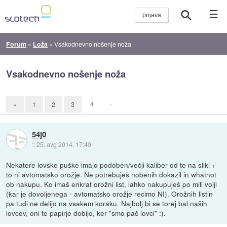
☰
Forum
»
Loža
»
Vsakodnevno nošenje noža
Vsakodnevno nošenje noža
4
»
«
1
2
3
54j0
::
25. avg 2014, 17:49
Nekatere lovske puške imajo podoben/večji kaliber od te na sliki +
to ni avtomatsko orožje. Ne potrebuješ nobenih dokazil in whatnot
ob nakupu. Ko imaš enkrat orožni list, lahko nakupuješ po mili volji
(kar je dovoljenega - avtomatsko orožje recimo NI). Orožnih listin
pa tudi ne delijo na vsakem koraku. Najbolj bi se torej bal naših
lovcev, oni te papirje dobijo, ker "smo pač lovci" :).