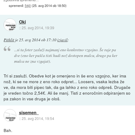
spremenil:
54j0
(
25. avg 2014 ob 18:50
)
Oki
::
25. avg 2014, 19:39
Pithlit
je
25. avg 2014 ob 17:10
izjavil
:
...si ta foter zasluži najmanj eno konkretno vzgojno. Še raje pa
dve (eno ker pušča tisti hudi nož dostopen mulcu, drugo pa ker
mulca ne zna vzgajat).
Tri si zasluži. Obedve kot je omenjeno in še eno vzgojno, ker ima
nož, ki se ne more z eno roko odpret... Loosers, vsaka lezba že
ve, da mora biti pipec tak, da ga lahko z eno roko odpreš. Drugače
je vreden točno 2,54€. Ali še manj. Tisti z enoročnim odpiranjem so
pa zakon in vse druga je ološ.
sisemen
::
25. avg 2014, 19:54
Bah.