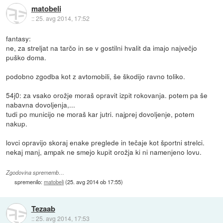
matobeli
::
25. avg 2014, 17:52
fantasy:
ne, za streljat na tarčo in se v gostilni hvalit da imajo največjo
puško doma.
podobno zgodba kot z avtomobili, še škodijo ravno toliko.
54j0: za vsako orožje moraš opravit izpit rokovanja. potem pa še
nabavna dovoljenja,...
tudi po municijo ne moraš kar jutri. najprej dovoljenje, potem
nakup.
lovci opravijo skoraj enake preglede in tečaje kot športni strelci.
nekaj manj, ampak ne smejo kupit orožja ki ni namenjeno lovu.
Zgodovina sprememb…
spremenilo:
matobeli
(
25. avg 2014 ob 17:55
)
Tezaab
::
25. avg 2014, 17:53