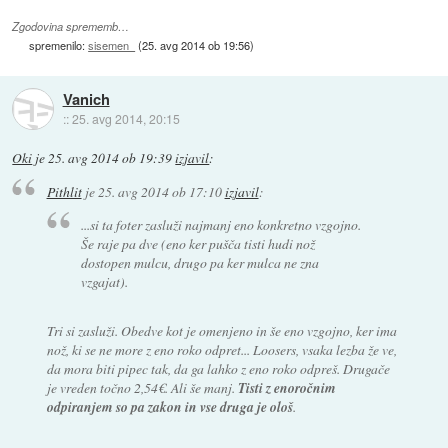
Zgodovina sprememb…
spremenilo:
sisemen
(
25. avg 2014 ob 19:56
)
Vanich
::
25. avg 2014, 20:15
Oki
je
25. avg 2014 ob 19:39
izjavil
:
Pithlit
je
25. avg 2014 ob 17:10
izjavil
:
...si ta foter zasluži najmanj eno konkretno vzgojno.
Še raje pa dve (eno ker pušča tisti hudi nož
dostopen mulcu, drugo pa ker mulca ne zna
vzgajat).
Tri si zasluži. Obedve kot je omenjeno in še eno vzgojno, ker ima
nož, ki se ne more z eno roko odpret... Loosers, vsaka lezba že ve,
da mora biti pipec tak, da ga lahko z eno roko odpreš. Drugače
je vreden točno 2,54€. Ali še manj.
Tisti z enoročnim
odpiranjem so pa zakon in vse druga je ološ
.