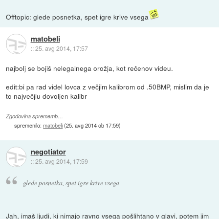
Offtopic: glede posnetka, spet igre krive vsega
matobeli
::
25. avg 2014, 17:57
najbolj se bojiš nelegalnega orožja, kot rečenov videu.
edit:bi pa rad videl lovca z večjim kalibrom od .50BMP, mislim da je
to največjiu dovoljen kalibr
Zgodovina sprememb…
spremenilo:
matobeli
(
25. avg 2014 ob 17:59
)
negotiator
::
25. avg 2014, 17:59
glede posnetka, spet igre krive vsega
Jah, imaš ljudi, ki nimajo ravno vsega pošlihtano v glavi, potem jim