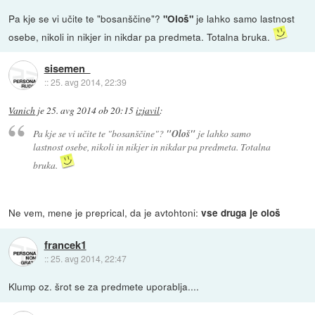
Pa kje se vi učite te "bosanščine"?
je lahko samo lastnost
"Ološ"
osebe, nikoli in nikjer in nikdar pa predmeta. Totalna bruka.
sisemen
::
25. avg 2014, 22:39
Vanich
je
25. avg 2014 ob 20:15
izjavil
:
Pa kje se vi učite te "bosanščine"?
"Ološ"
je lahko samo
lastnost osebe, nikoli in nikjer in nikdar pa predmeta. Totalna
bruka.
Ne vem, mene je preprical, da je avtohtoni:
vse druga je ološ
francek1
::
25. avg 2014, 22:47
Klump oz. šrot se za predmete uporablja....