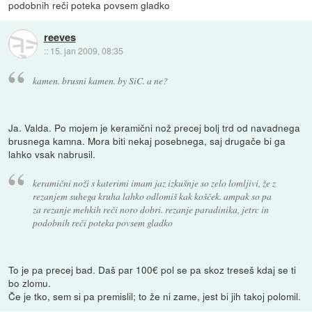
podobnih reči poteka povsem gladko
reeves
::
15. jan 2009, 08:35
kamen. brusni kamen. by SiC. a ne?
Ja. Valda. Po mojem je keramični nož precej bolj trd od navadnega
brusnega kamna. Mora biti nekaj posebnega, saj drugače bi ga
lahko vsak nabrusil.
keramični noži s katerimi imam jaz izkušnje so zelo lomljivi, že z
rezanjem suhega kruha lahko odlomiš kak košček. ampak so pa
za rezanje mehkih reči noro dobri. rezanje paradinika, jetrc in
podobnih reči poteka povsem gladko
To je pa precej bad. Daš par 100€ pol se pa skoz treseš kdaj se ti
bo zlomu.
Če je tko, sem si pa premislil; to že ni zame, jest bi jih takoj polomil.