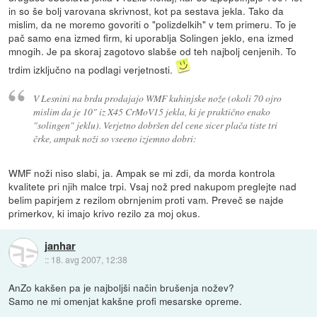
in so še bolj varovana skrivnost, kot pa sestava jekla. Tako da
mislim, da ne moremo govoriti o "polizdelkih" v tem primeru. To je
pač samo ena izmed firm, ki uporablja Solingen jeklo, ena izmed
mnogih. Je pa skoraj zagotovo slabše od teh najbolj cenjenih. To
trdim izključno na podlagi verjetnosti.
V Lesnini na brdu prodajajo WMF kuhinjske nože (okoli 70 ojro
mislim da je 10" iz X45 CrMoV15 jekla, ki je praktično enako
"solingen" jeklu). Verjetno dobršen del cene sicer plača tiste tri
črke, ampak noži so vseeno izjemno dobri:
WMF noži niso slabi, ja. Ampak se mi zdi, da morda kontrola
kvalitete pri njih malce trpi. Vsaj nož pred nakupom preglejte nad
belim papirjem z rezilom obrnjenim proti vam. Preveč se najde
primerkov, ki imajo krivo rezilo za moj okus.
janhar
::
18. avg 2007, 12:38
AnZo kakšen pa je najboljši način brušenja nožev?
Samo ne mi omenjat kakšne profi mesarske opreme.