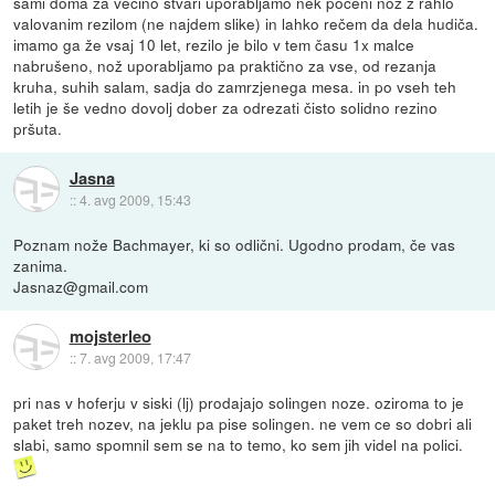
sami doma za večino stvari uporabljamo nek poceni nož z rahlo
valovanim rezilom (ne najdem slike) in lahko rečem da dela hudiča.
imamo ga že vsaj 10 let, rezilo je bilo v tem času 1x malce
nabrušeno, nož uporabljamo pa praktično za vse, od rezanja
kruha, suhih salam, sadja do zamrzjenega mesa. in po vseh teh
letih je še vedno dovolj dober za odrezati čisto solidno rezino
pršuta.
Jasna
::
4. avg 2009, 15:43
Poznam nože Bachmayer, ki so odlični. Ugodno prodam, če vas
zanima.
Jasnaz@gmail.com
mojsterleo
::
7. avg 2009, 17:47
pri nas v hoferju v siski (lj) prodajajo solingen noze. oziroma to je
paket treh nozev, na jeklu pa pise solingen. ne vem ce so dobri ali
slabi, samo spomnil sem se na to temo, ko sem jih videl na polici.