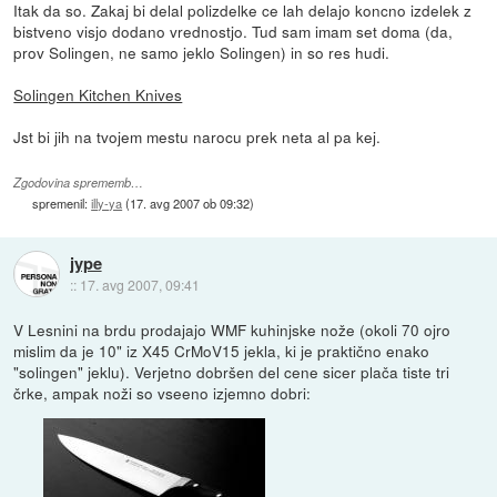
Itak da so. Zakaj bi delal polizdelke ce lah delajo koncno izdelek z
bistveno visjo dodano vrednostjo. Tud sam imam set doma (da,
prov Solingen, ne samo jeklo Solingen) in so res hudi.
Solingen Kitchen Knives
Jst bi jih na tvojem mestu narocu prek neta al pa kej.
Zgodovina sprememb…
spremenil:
illy-ya
(
17. avg 2007 ob 09:32
)
jype
::
17. avg 2007, 09:41
V Lesnini na brdu prodajajo WMF kuhinjske nože (okoli 70 ojro
mislim da je 10" iz X45 CrMoV15 jekla, ki je praktično enako
"solingen" jeklu). Verjetno dobršen del cene sicer plača tiste tri
črke, ampak noži so vseeno izjemno dobri: