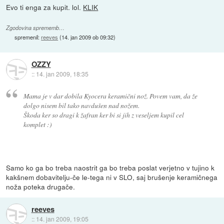
Evo ti enga za kupit. lol.
KLIK
Zgodovina sprememb…
spremenil:
reeves
(
14. jan 2009 ob 09:32
)
OZZY
::
14. jan 2009, 18:35
Mama je v dar dobila Kyocera keramični nož. Povem vam, da že
dolgo nisem bil tako navdušen nad nožem.
Škoda ker so dragi k žafran ker bi si jih z veseljem kupil cel
komplet :)
Samo ko ga bo treba naostrit ga bo treba poslat verjetno v tujino k
kakšnem dobavitelju-če le-tega ni v SLO, saj brušenje keramičnega
noža poteka drugače.
reeves
::
14. jan 2009, 19:05