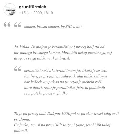
gruntfürmich
::
15. jan 2009, 18:19
kamen. brusni kamen. by SiC. a ne?
Ja. Valda. Po mojem je keramični nož precej bolj trd od
navadnega brusnega kamna. Mora biti nekaj posebnega, saj
drugače bi ga lahko vsak nabrusil.
keramični noži s katerimi imam jaz izkušnje so zelo
lomljivi, že z rezanjem suhega kruha lahko odlomiš
kak košček. ampak so pa za rezanje mehkih reči
noro dobri. rezanje paradinika, jetrc in podobnih
reči poteka povsem gladko
To je pa precej bad. Daš par 100€ pol se pa skoz treseš kdaj se ti
bo zlomu.
Če je tko, sem si pa premislil; to že ni zame, jest bi jih takoj
polomil.