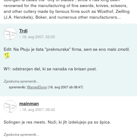
renowned for the manufacturing of fine swords, knives, scissors,
and other cutlery made by famous firms such as Wüsthof, Zwilling
(J.A. Henckels), Boker, and numerous other manufacturers...
Trdi
::
16. avg 2007, 02:00
Edit: Na Ptuju je tista "prekmurska" firma, sem se eno malo zmotil.
W1: odstranjen del, ki se nanaša na brisan post.
Zgodovina sprememb…
spremenilo:
WarpedGone
(
16. avg 2007 ob 08:47
)
mainman
::
16. avg 2007, 06:42
Solingen je res mesto. Noži, ki jih izdelujejo pa so špica.
Zgodovina sprememb…