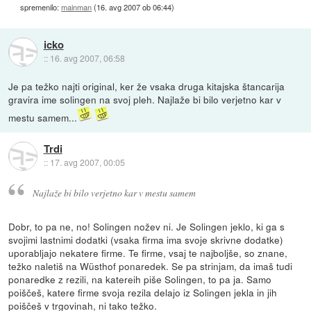
spremenilo:
mainman
(
16. avg 2007 ob 06:44
)
icko
::
16. avg 2007, 06:58
Je pa težko najti original, ker že vsaka druga kitajska štancarija
gravira ime solingen na svoj pleh. Najlaže bi bilo verjetno kar v
mestu samem...
Trdi
::
17. avg 2007, 00:05
Najlaže bi bilo verjetno kar v mestu samem
Dobr, to pa ne, no! Solingen nožev ni. Je Solingen jeklo, ki ga s
svojimi lastnimi dodatki (vsaka firma ima svoje skrivne dodatke)
uporabljajo nekatere firme. Te firme, vsaj te najboljše, so znane,
težko naletiš na Wüsthof ponaredek. Se pa strinjam, da imaš tudi
ponaredke z rezili, na katereih piše Solingen, to pa ja. Samo
poiščeš, katere firme svoja rezila delajo iz Solingen jekla in jih
poiščeš v trgovinah, ni tako težko.