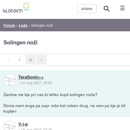
☰
Forum
»
Loža
»
Solingen noži
Solingen noži
«
1
2
»
TeraSonic++
::
14. avg 2007, 22:30
Zanima me kje pri nas bi lahko kupil solingen nože?
Doma mam enga pa supr reže kot noben drug, ne vem pa kje je bil
kupljen
V-i-p
::
15. avg 2007, 07:35