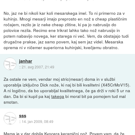
No, jaz ne bi nikoli kar koli mesarskega imel. To ni primerno za v
kuhinjo. Mnogi mesarji imajo preprosto en nož s cheap plastičnim
ročajem, rezilo je iz neke cheap zlitine, ki pa jo nabrusijo do
polovice rezila. Recimo ene trikrat lahko tako nož nabrusijo in
potem nabavijo novega, ker starega ni več. Vem, da obstajajo tudi
drugačne prakse, jaz samo povem, kaj sem jaz videl. Mesarska
oprema ni v ničemer superiorna kuhinjski, kvečjemu obratno.
janhar
::
21. avg 2007, 21:49
Za ostale ne vem, vendar moj stric(mesar) doma in v službi
uporablja izključno Dick nože, ki naj bi bili kvalitetni (X45CrMoV15).
A ni logično, da bo uporabljal kvalitetnega, če ga drži v roki 5 ur na
dan. Da bi si kupil pa kaj
takega
bi moral bit pa pomojem tud mal
smotan.
sss
::
14. jan 2009, 08:49
Mama je v dar dobila Kyocera keramični nož. Povem vam, da že