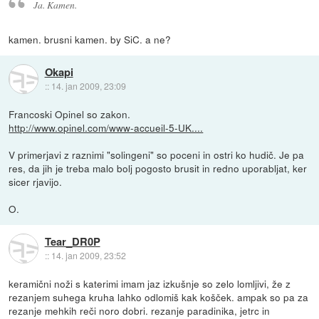
Ja. Kamen.
kamen. brusni kamen. by SiC. a ne?
Okapi
::
14. jan 2009, 23:09
Francoski Opinel so zakon.
http://www.opinel.com/www-accueil-5-UK....
V primerjavi z raznimi "solingeni" so poceni in ostri ko hudič. Je pa
res, da jih je treba malo bolj pogosto brusit in redno uporabljat, ker
sicer rjavijo.
O.
Tear_DR0P
::
14. jan 2009, 23:52
keramični noži s katerimi imam jaz izkušnje so zelo lomljivi, že z
rezanjem suhega kruha lahko odlomiš kak košček. ampak so pa za
rezanje mehkih reči noro dobri. rezanje paradinika, jetrc in