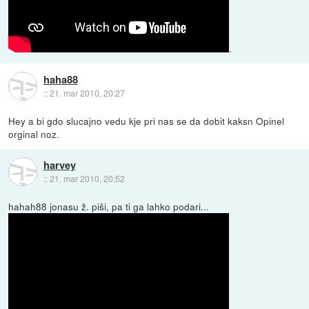
.
haha88
::
21. mar 2010, 20:27
Hey a bi gdo slucajno vedu kje pri nas se da dobit kaksn Opinel
orginal noz.
harvey
::
21. mar 2010, 20:52
hahah88 jonasu ž. piši, pa ti ga lahko podari...