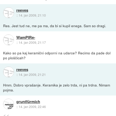
reeves
::
14. jan 2009, 21:10
Res. Jest tud ne, me pa ma, da bi si kupil enega. Sam so dragi.
WamPIRe-
::
14. jan 2009, 21:17
Kako so pa kaj keramični odporni na udarce? Recimo da pade dol
po ploščicah?
reeves
::
14. jan 2009, 21:21
Hmm. Dobro vprašanje. Keramika je zelo trda, ni pa trdna. Nimam
pojma.
gruntfürmich
::
14. jan 2009, 22:46