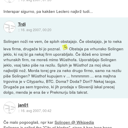
Interspar sigurno, pa kakšen Leclerc najbrž tudi...
Trdi
::
16. avg 2007, 00:20
Solingen noži ne vem, če sploh obstajajo. Če obstajajo, je to neka
leva firma, drugače bi jo poznal.
Obstaja pa vrhunsko Solingen
jeklo, ki naj bi ga nekaj firm uporabljalo. Če iščeš eno izmed
vrhunskih firm, ne moreš mimo Wüsthofa. Uporabljajo Solingen
jeklo, vsaj tako piše na rezilu. Sploh je Wüsthof za moj okus
najboljši nož. Morda torej gre za neko drugo firmo, samo na rezilu
piše Solingen? Wüsthof kupujem v ... hmmmmm ... ena majhna
trgovina je v Cityparku, BTC. Doma? Doda? Dori? Nekaj tacga.
Drugače pa sem trgovino, ki jih prodaja v Sloveniji iskal precej
dolgo, menda je ena še v Prekmurju bila takrat.
jan01
::
16. avg 2007, 00:42
Če malo pogooglaš, npr kar
Solingen @ Wikipedia
Solingen is called the "City of blades", since it has long been