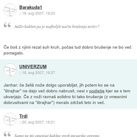
Barakuda1
::
18. avg 2007, 19:23
AnZo kakšen pa je najboljši način brušenja nožev?
Če boš z njimi rezal suh kruh, počas tud dobro brušenje ne bo več
pomagalo.
UNIVERZUM
::
18. avg 2007, 19:37
Janhar: če želiš nože dolgo uporabljat, jih potem ko se na
"štrajhar" ne dajo več dobro nabrusit, nesi v
podjetje
kjer se s tem
ukvarjajo. Če z noži ravnaš solidno bi tako brušenje (z vmesnimi
dobrusitvami na "štrajhar") moralo zdržati leto in več.
Trdi
::
20. avg 2007, 16:21
Samo ne mi omenjat kakšne profi mesarske opreme.