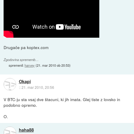
Drugače pa koptex.com
Zgodovina sprememb…
spremenil:
harvey
(
21. mar 2010 ob 20:53
)
Okapi
::
21. mar 2010, 20:56
V BTC-ju sta vsaj dve štacuni, ki jih imata. Glej tiste z lovsko in
podobno opremo.
O.
haha88