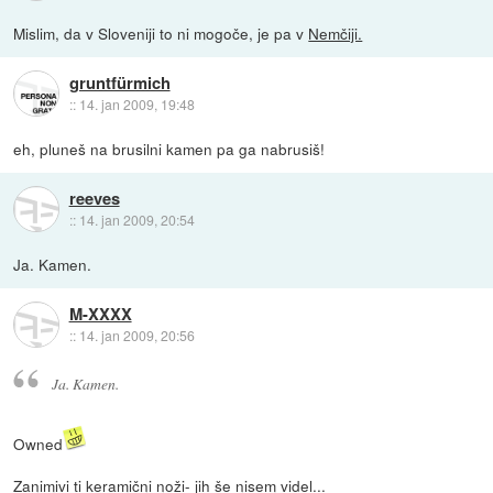
Mislim, da v Sloveniji to ni mogoče, je pa v
Nemčiji.
gruntfürmich
::
14. jan 2009, 19:48
eh, pluneš na brusilni kamen pa ga nabrusiš!
reeves
::
14. jan 2009, 20:54
Ja. Kamen.
M-XXXX
::
14. jan 2009, 20:56
Ja. Kamen.
Owned
Zanimivi ti keramični noži- jih še nisem videl...