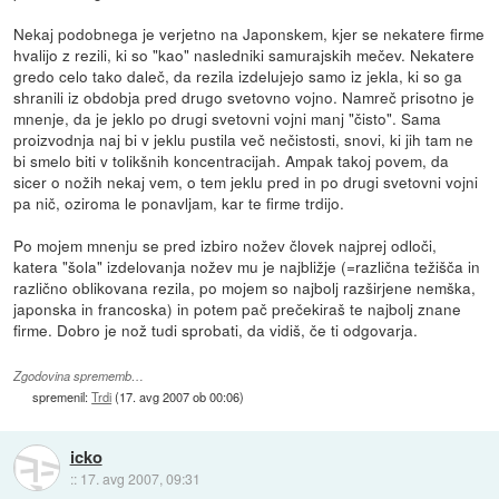
Nekaj podobnega je verjetno na Japonskem, kjer se nekatere firme
hvalijo z rezili, ki so "kao" nasledniki samurajskih mečev. Nekatere
gredo celo tako daleč, da rezila izdelujejo samo iz jekla, ki so ga
shranili iz obdobja pred drugo svetovno vojno. Namreč prisotno je
mnenje, da je jeklo po drugi svetovni vojni manj "čisto". Sama
proizvodnja naj bi v jeklu pustila več nečistosti, snovi, ki jih tam ne
bi smelo biti v tolikšnih koncentracijah. Ampak takoj povem, da
sicer o nožih nekaj vem, o tem jeklu pred in po drugi svetovni vojni
pa nič, oziroma le ponavljam, kar te firme trdijo.
Po mojem mnenju se pred izbiro nožev človek najprej odloči,
katera "šola" izdelovanja nožev mu je najbližje (=različna težišča in
različno oblikovana rezila, po mojem so najbolj razširjene nemška,
japonska in francoska) in potem pač prečekiraš te najbolj znane
firme. Dobro je nož tudi sprobati, da vidiš, če ti odgovarja.
Zgodovina sprememb…
spremenil:
Trdi
(
17. avg 2007 ob 00:06
)
icko
::
17. avg 2007, 09:31