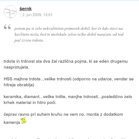
šernk
::
2. jun 2009, 13:01
potem pa si zelo nekvaliteten primerek dobil. ker če kdo stavi na
kavliteto noža, boš te molekule zeloo težko dobil narazen. od tod
pač izvira trdota.
trdota in trdnost sta dva žal različna pojma, ki se eden drugemu
nasprotujeta.
HSS majhne trdote...velike trdnosti (odporno na udarce, vendar se
hitreje obrablja)
keramika, diamant...velike trdite, manjhe trdnosti...posledično zelo
krhek material in hitro poči.
čeprav ravno pri suhem kruhu ne vem no, morda z dodatkom
kamenja