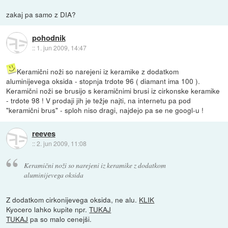
zakaj pa samo z DIA?
pohodnik
::
1. jun 2009, 14:47
Keramični noži so narejeni iz keramike z dodatkom
aluminijevega oksida - stopnja trdote 96 ( diamant ima 100 ).
Keramični noži se brusijo s keramičnimi brusi iz cirkonske keramike
- trdote 98 ! V prodaji jih je težje najti, na internetu pa pod
"keramični brus" - sploh niso dragi, najdejo pa se ne googl-u !
reeves
::
2. jun 2009, 11:08
Keramični noži so narejeni iz keramike z dodatkom
aluminijevega oksida
Z dodatkom cirkonijevega oksida, ne alu.
KLIK
Kyocero lahko kupite npr.
TUKAJ
TUKAJ
pa so malo cenejši.