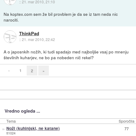
::
21. mar 2010, 21:10
Na koptex.com sem že bil provblem je da se iz tam neda nic
narociti.
ThinkPad
::
21. mar 2010, 22:42
A o japosnkih nožih, ki tudi spadajo med najboljše vsaj po mnenju
številnih kuharjev, ne bo pa nobeden nič rekel?
«
1
2
»
Vredno ogleda ...
Tema
Sporočila
»
Noži (kuhinjski, ne katane)
77
tt1024