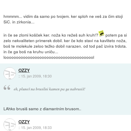
hmmmm... vidim da samo po tvojem. ker sploh ne veš za čim stoji
SiC. in zirkonia...
in če se zlomi košček ker. noža ko režeš suh kruh!?
potem pa si
zelo nekvaliteten primerek dobil. ker če kdo stavi na kavliteto noža,
boš te molekule zeloo težko dobil narazen. od tod pač izvira trdota.
in če ga boš na kruhu uniču...
looooooooooooooooooooooooooooooooooooool
OZZY
::
15. jan 2009, 18:30
eh, pluneš na brusilni kamen pa ga nabrusiš!
LAhko brusiš samo z diamantnim brusom..
OZZY
::
15. jan 2009, 18:33