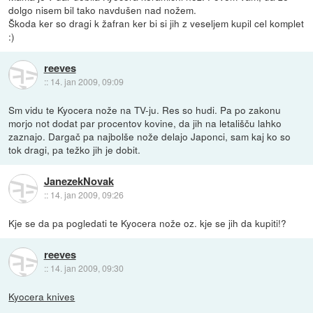
dolgo nisem bil tako navdušen nad nožem.
Škoda ker so dragi k žafran ker bi si jih z veseljem kupil cel komplet
:)
reeves
::
14. jan 2009, 09:09
Sm vidu te Kyocera nože na TV-ju. Res so hudi. Pa po zakonu
morjo not dodat par procentov kovine, da jih na letališču lahko
zaznajo. Dargač pa najbolše nože delajo Japonci, sam kaj ko so
tok dragi, pa težko jih je dobit.
JanezekNovak
::
14. jan 2009, 09:26
Kje se da pa pogledati te Kyocera nože oz. kje se jih da kupiti!?
reeves
::
14. jan 2009, 09:30
Kyocera knives