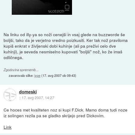
Na linku od illy-ya so noži cenejši in vsaj glede na buzzworde še
boljši, tako da je verjetno vredno poizkusiti. Ker tak nož praviloma
kupiš enkrat v življenski dobi kuhinje (ali pa preživi celo dve
kuhinji), je seveda nesmiselno kupovati "boljši" nož, ko že imaš
odličnega.
Zgodovina sprememb…
zavarovalo slike:
jype
(
17. avg 2007 ob 09:43
)
domeski
::
17. avg 2007, 14:27
Ce hoces met kvaliteten noz si kupi F.Dick. Mamo doma tudi noze
iz solingen rezila pa se gladko skrijejo pred Dickovim.
Link