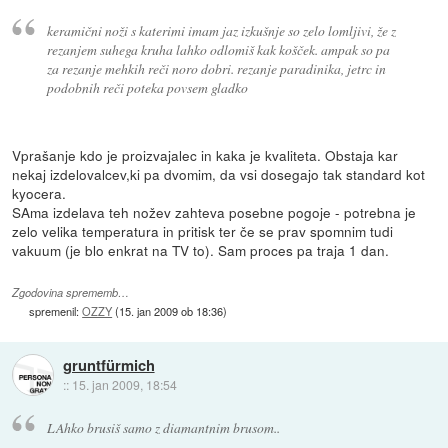
keramični noži s katerimi imam jaz izkušnje so zelo lomljivi, že z
rezanjem suhega kruha lahko odlomiš kak košček. ampak so pa
za rezanje mehkih reči noro dobri. rezanje paradinika, jetrc in
podobnih reči poteka povsem gladko
Vprašanje kdo je proizvajalec in kaka je kvaliteta. Obstaja kar
nekaj izdelovalcev,ki pa dvomim, da vsi dosegajo tak standard kot
kyocera.
SAma izdelava teh nožev zahteva posebne pogoje - potrebna je
zelo velika temperatura in pritisk ter če se prav spomnim tudi
vakuum (je blo enkrat na TV to). Sam proces pa traja 1 dan.
Zgodovina sprememb…
spremenil:
OZZY
(
15. jan 2009 ob 18:36
)
gruntfürmich
::
15. jan 2009, 18:54
LAhko brusiš samo z diamantnim brusom..