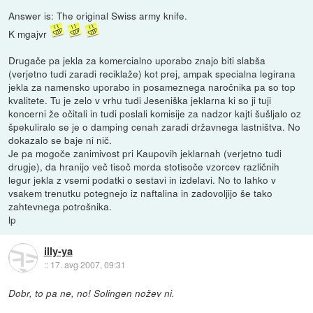
Answer is: The original Swiss army knife.
K mgajvr
Drugače pa jekla za komercialno uporabo znajo biti slabša
(verjetno tudi zaradi reciklaže) kot prej, ampak specialna legirana
jekla za namensko uporabo in posameznega naročnika pa so top
kvalitete. Tu je zelo v vrhu tudi Jeseniška jeklarna ki so ji tuji
koncerni že očitali in tudi poslali komisije za nadzor kajti šušljalo oz
špekuliralo se je o damping cenah zaradi državnega lastništva. No
dokazalo se baje ni nič.
Je pa mogoče zanimivost pri Kaupovih jeklarnah (verjetno tudi
drugje), da hranijo več tisoč morda stotisoče vzorcev različnih
legur jekla z vsemi podatki o sestavi in izdelavi. No to lahko v
vsakem trenutku potegnejo iz naftalina in zadovoljijo še tako
zahtevnega potrošnika.
lp
illy-ya
::
17. avg 2007, 09:31
Dobr, to pa ne, no! Solingen nožev ni.