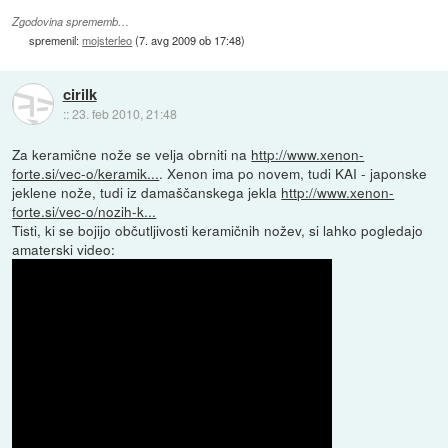
Zgodovina sprememb…
spremenil:
mojsterleo
(
7. avg 2009 ob 17:48
)
cirilk
::
23. feb 2010, 21:48
Za keramične nože se velja obrniti na
http://www.xenon-
forte.si/vec-o/keramik...
. Xenon ima po novem, tudi KAI - japonske
jeklene nože, tudi iz damaščanskega jekla
http://www.xenon-
forte.si/vec-o/nozih-k...
Tisti, ki se bojijo občutljivosti keramičnih nožev, si lahko pogledajo
amaterski video: