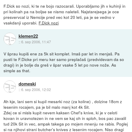
F.Dick so nozi, ki te ne bojo razocarali. Uporabljamo jih v kuhinji in
pri kolinah pa na boljse se nismo naleteli. Najstarejsega je oce
presvervcal iz Nemcije pred vec kot 20 leti, pa je se vedno v
vsakdanji uporabi.
F.Dick nozi
klemen22
::
6. sep 2006, 11:47
V šprau kupiš ene za 5k sit komplet. Imaš par let in menjaš. Pa
pusti te F.Dicke pri meru ker samo preplačaš (predvidevam da so
dragi) in je bolje da greš v špar vsake 5 let po nove nože. As
simple as that.
domeski
::
6. sep 2006, 12:02
Ah kje, lani sem si kupil mesarki noz (za koline) , dolzine 18cm z
lesenim rocajem, pa je bil malo manj kot 4k Sit.
Zdej ce si misls kupit nevem kaksen Chef's knive, ki je v celoti
kovan in uravnotezen in ne vem se kaj oh in sploh, bos pac zavalil
tud 20k Sit in vec, ampak takega po mojem mnenju ne rabis. Poglej
si na njihovi strani butcher's knives z lesenim rocajem. Niso dragi