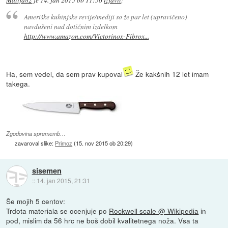
Ameriške kuhinjske revije/mediji so že par let (upravičeno)
navdušeni nad dotičnim izdelkom
http://www.amazon.com/Victorinox-Fibrox...
Ha, sem vedel, da sem prav kupoval
Že kakšnih 12 let imam
takega.
Zgodovina sprememb…
zavaroval slike:
Primoz
(
15. nov 2015 ob 20:29
)
sisemen
::
14. jan 2015, 21:31
Še mojih 5 centov:
Trdota materiala se ocenjuje po
Rockwell scale @ Wikipedia
in
pod, mislim da 56 hrc ne boš dobil kvalitetnega noža. Vsa ta