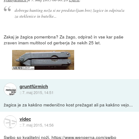
dobrega hunting noža si ne predstavljam brez žagice in odpirača
za steklenice in butelke...
Zakaj je žagica pomembna? Za žago, odpirač in vse kar paše
zraven imam multitool od gerberja že nekih 25 let.
gruntfürmich
::
7. maj 2015, 14:51
žagica je za kakšno medenično kost prežagat ali pa kakšno vejo...
videc
::
7. maj 2015, 14:56
Swibo so kvalitetni noži.
https://www.wengerna.com/swibo