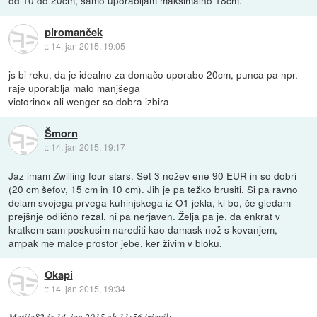
piromanček
::
14. jan 2015, 19:05
js bi reku, da je idealno za domačo uporabo 20cm, punca pa npr.
raje uporablja malo manjšega
victorinox ali wenger so dobra izbira
Šmorn
::
14. jan 2015, 19:17
Jaz imam Zwilling four stars. Set 3 nožev ene 90 EUR in so dobri
(20 cm šefov, 15 cm in 10 cm). Jih je pa težko brusiti. Si pa ravno
delam svojega prvega kuhinjskega iz O1 jekla, ki bo, če gledam
prejšnje odlično rezal, ni pa nerjaven. Želja pa je, da enkrat v
kratkem sam poskusim narediti kao damask nož s kovanjem,
ampak me malce prostor jebe, ker živim v bloku.
Okapi
::
14. jan 2015, 19:34
Matija82
je
14. jan 2015 ob 11:56
izjavil
: