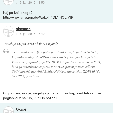
::
15. jan 2015, 13:50
Kaj pa kaj takega?
http://www.amazon.de/Wakoli-4DM-HOL-MIK...
sisemen
::
15. jan 2015, 16:40
Vanich
je
15. jan 2015 ob 08:11
izjavil
:
...kar seveda ne drži popolnoma; imaš novejša nerjaveča jekla,
ki zlahka pridejo do 60HRc - ali celo čez. Recimo Japonci (in
Fällkniven) uporabljajo VG-10, VG-1, pred tem so imeli ATS-34,
ki so ga amerikanci kopirali v 154CM, potem je tu še odlični
S30V, novejši avstrijski Bohler N690co, super-jeklo ZDP189 (do
67 HRC!)in še in še...
Culpa mea, res je, verjetno je netocno se kaj, pred leti sem se
poglabljal v nakup, kupil in pozabil :)
Okapi