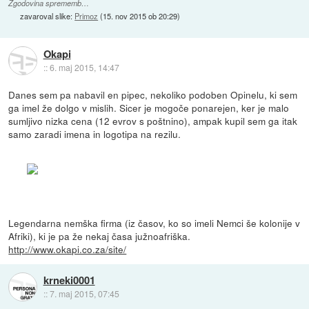
Zgodovina sprememb…
zavaroval slike:
Primoz
(
15. nov 2015 ob 20:29
)
Okapi
::
6. maj 2015, 14:47
Danes sem pa nabavil en pipec, nekoliko podoben Opinelu, ki sem
ga imel že dolgo v mislih. Sicer je mogoče ponarejen, ker je malo
sumljivo nizka cena (12 evrov s poštnino), ampak kupil sem ga itak
samo zaradi imena in logotipa na rezilu.
Legendarna nemška firma (iz časov, ko so imeli Nemci še kolonije v
Afriki), ki je pa že nekaj časa južnoafriška.
http://www.okapi.co.za/site/
krneki0001
::
7. maj 2015, 07:45