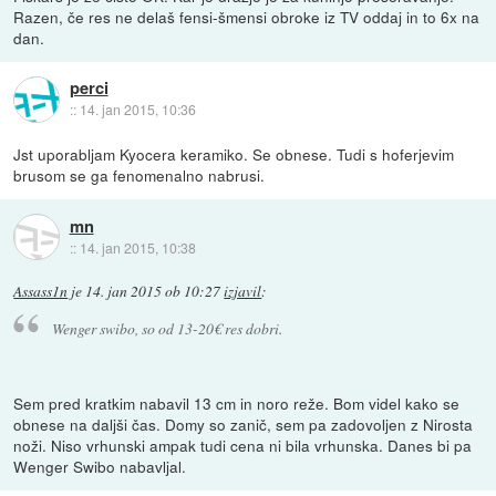
Razen, če res ne delaš fensi-šmensi obroke iz TV oddaj in to 6x na
dan.
perci
::
14. jan 2015, 10:36
Jst uporabljam Kyocera keramiko. Se obnese. Tudi s hoferjevim
brusom se ga fenomenalno nabrusi.
mn
::
14. jan 2015, 10:38
Assass1n
je
14. jan 2015 ob 10:27
izjavil
:
Wenger swibo, so od 13-20€ res dobri.
Sem pred kratkim nabavil 13 cm in noro reže. Bom videl kako se
obnese na daljši čas. Domy so zanič, sem pa zadovoljen z Nirosta
noži. Niso vrhunski ampak tudi cena ni bila vrhunska. Danes bi pa
Wenger Swibo nabavljal.