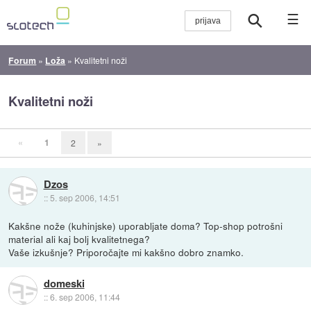
☰
Forum
»
Loža
»
Kvalitetni noži
Kvalitetni noži
«
1
2
»
Dzos
::
5. sep 2006, 14:51
Kakšne nože (kuhinjske) uporabljate doma? Top-shop potrošni
material ali kaj bolj kvalitetnega?
Vaše izkušnje? Priporočajte mi kakšno dobro znamko.
domeski
::
6. sep 2006, 11:44