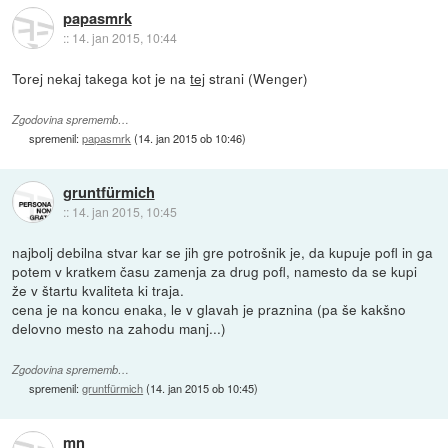
papasmrk
::
14. jan 2015, 10:44
Torej nekaj takega kot je na
tej
strani (Wenger)
Zgodovina sprememb…
spremenil:
papasmrk
(
14. jan 2015 ob 10:46
)
gruntfürmich
::
14. jan 2015, 10:45
najbolj debilna stvar kar se jih gre potrošnik je, da kupuje pofl in ga
potem v kratkem času zamenja za drug pofl, namesto da se kupi
že v štartu kvaliteta ki traja.
cena je na koncu enaka, le v glavah je praznina (pa še kakšno
delovno mesto na zahodu manj...)
Zgodovina sprememb…
spremenil:
gruntfürmich
(
14. jan 2015 ob 10:45
)
mn