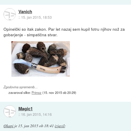
Vanich
::
15. jan 2015, 18:53
Opinelčki so itak zakon. Par let nazaj sem kupil fotru njihov nož za
gobarjenje - simpatična stvar.
Zgodovina sprememb…
zavaroval slike:
Primoz
(
15. nov 2015 ob 20:29
)
Magic1
::
16. jan 2015, 14:16
Okapi
je
15. jan 2015 ob 18:41
izjavil
: