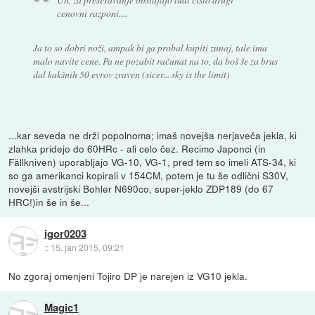
cenovni razponi....
Ja to so dobri noži, ampak bi ga probal kupiti zunaj, tale ima
malo navite cene. Pa ne pozabit računat na to, da boš še za brus
dal kakšnih 50 evrov zraven (sicer... sky is the limit)
...kar seveda ne drži popolnoma; imaš novejša nerjaveča jekla, ki
zlahka pridejo do 60HRc - ali celo čez. Recimo Japonci (in
Fällkniven) uporabljajo VG-10, VG-1, pred tem so imeli ATS-34, ki
so ga amerikanci kopirali v 154CM, potem je tu še odlični S30V,
novejši avstrijski Bohler N690co, super-jeklo ZDP189 (do 67
HRC!)in še in še...
igor0203
::
15. jan 2015, 09:21
No zgoraj omenjeni Tojiro DP je narejen iz VG10 jekla.
Magic1