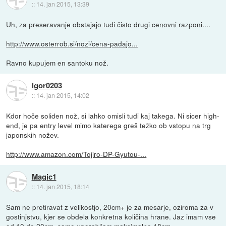
::
14. jan 2015, 13:39
Uh, za preseravanje obstajajo tudi čisto drugi cenovni razponi....
http://www.osterrob.si/nozi/cena-padajo...
Ravno kupujem en santoku nož.
igor0203
::
14. jan 2015, 14:02
Kdor hoče soliden nož, si lahko omisli tudi kaj takega. Ni sicer high-
end, je pa entry level mimo katerega greš težko ob vstopu na trg
japonskih nožev.
http://www.amazon.com/Tojiro-DP-Gyutou-...
Magic1
::
14. jan 2015, 18:14
Sam ne pretiravat z velikostjo, 20cm+ je za mesarje, oziroma za v
gostinjstvu, kjer se obdela konkretna količina hrane. Jaz imam vse
od 10 do 20cm, samo uporabljam maksimalno 18cm.