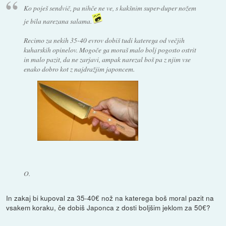
Ko poješ sendvič, pa nihče ne ve, s kakšnim super-duper nožem
je bila narezana salama.
Recimo za nekih 35-40 evrov dobiš tudi katerega od večjih
kuharskih opinelov. Mogoče ga moraš malo bolj pogosto ostrit
in malo pazit, da ne zarjavi, ampak narezal boš pa z njim vse
enako dobro kot z najdražjim japoncem.
O.
In zakaj bi kupoval za 35-40€ nož na katerega boš moral pazit na
vsakem koraku, če dobiš Japonca z dosti boljšim jeklom za 50€?