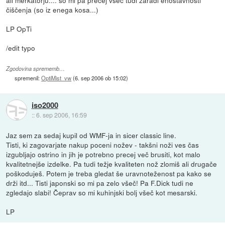
čiščenja (so iz enega kosa...)
LP OpTi
/edit typo
Zgodovina sprememb…
spremenil:
OptiMist_vw
(
6. sep 2006 ob 15:02
)
iso2000
::
6. sep 2006, 16:59
Jaz sem za sedaj kupil od WMF-ja in sicer classic line.
Tisti, ki zagovarjate nakup poceni nožev - takšni noži ves čas
izgubljajo ostrino in jih je potrebno precej več brusiti, kot malo
kvalitetnejše izdelke. Pa tudi težje kvaliteten nož zlomiš ali drugače
poškoduješ. Potem je treba gledat še uravnoteženost pa kako se
drži itd... Tisti japonski so mi pa zelo všeč! Pa F.Dick tudi ne
zgledajo slabi! Čeprav so mi kuhinjski bolj všeč kot mesarski.
LP