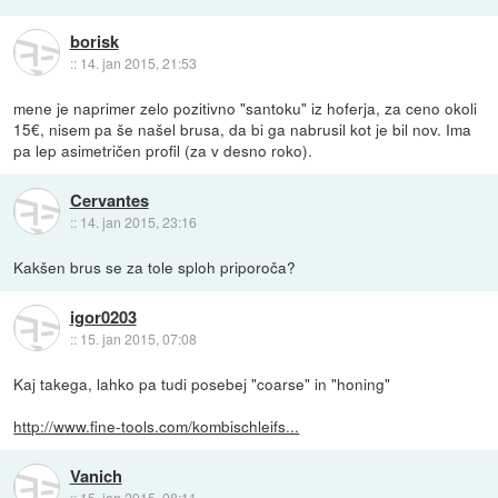
borisk
::
14. jan 2015, 21:53
mene je naprimer zelo pozitivno "santoku" iz hoferja, za ceno okoli
15€, nisem pa še našel brusa, da bi ga nabrusil kot je bil nov. Ima
pa lep asimetričen profil (za v desno roko).
Cervantes
::
14. jan 2015, 23:16
Kakšen brus se za tole sploh priporoča?
igor0203
::
15. jan 2015, 07:08
Kaj takega, lahko pa tudi posebej "coarse" in "honing"
http://www.fine-tools.com/kombischleifs...
Vanich
::
15. jan 2015, 08:11