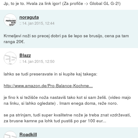
Jp, to je to. Hvala za link igor! (Za profiče -> Global GL G-2!)
noraguta
::
14. jan 2015, 12:44
Krmeljevi noži so precej dobri pa še lepo se brusijo, cena pa tam
ranga 20€.
Blazz
::
14. jan 2015, 12:50
lahko se tudi preseravate in si kupite kaj takega:
http://www.amazon.de/Pro-Balance-Kochme...
je fino k si težišče noža nastaviš tako kot si sam želiš. (video majo
na linku, si lahko ogledate) . Imam enega doma, reže noro.
se pa strinjam, tudi super kvalitetne nože je treba znat vzdrževati,
za brusne kamne pa lohk tud pustiš po par 100 eur...
Roadkill