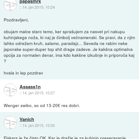
papasmrk
::
14. jan 2015, 10:24
Pozdravljeni,
obujam malce staro temo, ker sprašujem za nasvet pri nakupu
kuhinjskega noža, ki naj je čimbolj večnamenski. Se pravi, da z njim
lahko odrežem kruh, salamo, paradajz... Seveda ne rabim neke
japonske super-duper top shit drage zadeve. Je kakšna optimalna
opcija za normalen denar, ima kdo kakšne izkušnje in priporoča kaj
?
hvala in lep pozdrav
Assass1n
::
14. jan 2015, 10:27
Wenger swibo, so od 13-20€ res dobri.
Vanich
::
14. jan 2015, 10:30
Fiskars je že čisto OK. Kar je dražje je za kuhinjo preseravanje.