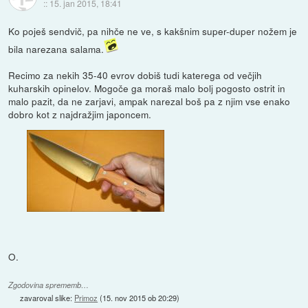
::
15. jan 2015, 18:41
Ko poješ sendvič, pa nihče ne ve, s kakšnim super-duper nožem je
bila narezana salama.
Recimo za nekih 35-40 evrov dobiš tudi katerega od večjih
kuharskih opinelov. Mogoče ga moraš malo bolj pogosto ostrit in
malo pazit, da ne zarjavi, ampak narezal boš pa z njim vse enako
dobro kot z najdražjim japoncem.
O.
Zgodovina sprememb…
zavaroval slike:
Primoz
(
15. nov 2015 ob 20:29
)