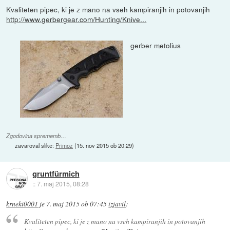
Kvaliteten pipec, ki je z mano na vseh kampiranjih in potovanjih
http://www.gerbergear.com/Hunting/Knive...
gerber metolius
Zgodovina sprememb…
zavaroval slike:
Primoz
(
15. nov 2015 ob 20:29
)
gruntfürmich
::
7. maj 2015, 08:28
krneki0001
je
7. maj 2015 ob 07:45
izjavil
:
Kvaliteten pipec, ki je z mano na vseh kampiranjih in potovanjih