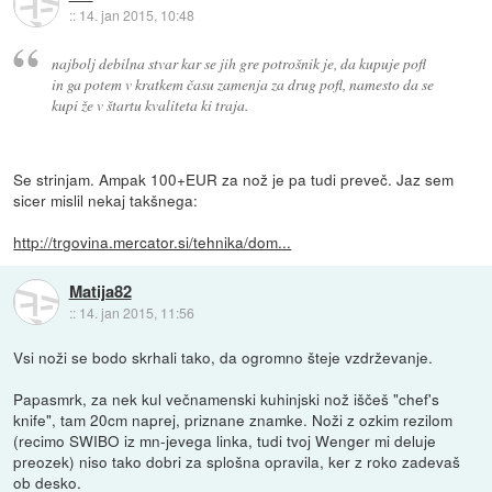
::
14. jan 2015, 10:48
najbolj debilna stvar kar se jih gre potrošnik je, da kupuje pofl
in ga potem v kratkem času zamenja za drug pofl, namesto da se
kupi že v štartu kvaliteta ki traja.
Se strinjam. Ampak 100+EUR za nož je pa tudi preveč. Jaz sem
sicer mislil nekaj takšnega:
http://trgovina.mercator.si/tehnika/dom...
Matija82
::
14. jan 2015, 11:56
Vsi noži se bodo skrhali tako, da ogromno šteje vzdrževanje.
Papasmrk, za nek kul večnamenski kuhinjski nož iščeš "chef's
knife", tam 20cm naprej, priznane znamke. Noži z ozkim rezilom
(recimo SWIBO iz mn-jevega linka, tudi tvoj Wenger mi deluje
preozek) niso tako dobri za splošna opravila, ker z roko zadevaš
ob desko.