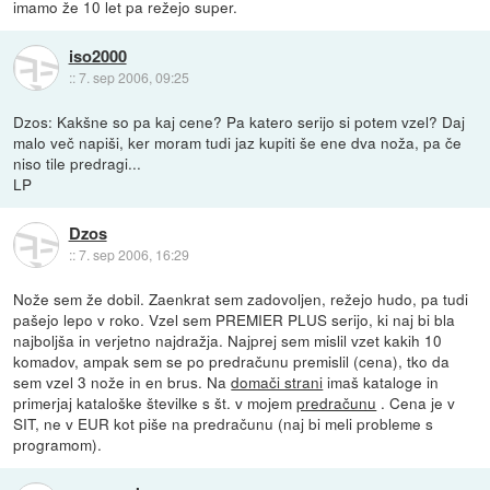
imamo že 10 let pa režejo super.
iso2000
::
7. sep 2006, 09:25
Dzos: Kakšne so pa kaj cene? Pa katero serijo si potem vzel? Daj
malo več napiši, ker moram tudi jaz kupiti še ene dva noža, pa če
niso tile predragi...
LP
Dzos
::
7. sep 2006, 16:29
Nože sem že dobil. Zaenkrat sem zadovoljen, režejo hudo, pa tudi
pašejo lepo v roko. Vzel sem PREMIER PLUS serijo, ki naj bi bla
najboljša in verjetno najdražja. Najprej sem mislil vzet kakih 10
komadov, ampak sem se po predračunu premislil (cena), tko da
sem vzel 3 nože in en brus. Na
domači strani
imaš kataloge in
primerjaj kataloške številke s št. v mojem
predračunu
. Cena je v
SIT, ne v EUR kot piše na predračunu (naj bi meli probleme s
programom).