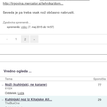
http://trgovina.mercator.si/tehnika/dom...
Seveda je pa treba vsak nož občasno nabrusiti.
Zgodovina sprememb…
spremenilo:
videc
(
7. maj 2015 ob 14:57
)
«
1
2
»
Vredno ogleda ...
Tema
Sporočila
»
Noži (kuhinjski, ne katane)
77
tt1024
Oddelek:
Loža
»
Kuhinjski noz iz Kitajske Ali...
29
TheBlueOne