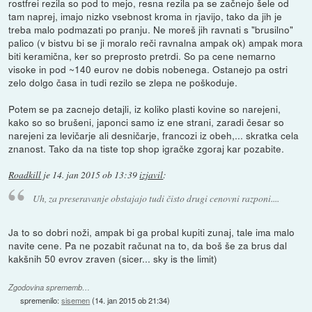
rostfrei rezila so pod to mejo, resna rezila pa se začnejo šele od
tam naprej, imajo nizko vsebnost kroma in rjavijo, tako da jih je
treba malo podmazati po pranju. Ne moreš jih ravnati s "brusilno"
palico (v bistvu bi se ji moralo reči ravnalna ampak ok) ampak mora
biti keramična, ker so preprosto pretrdi. So pa cene nemarno
visoke in pod ~140 eurov ne dobis nobenega. Ostanejo pa ostri
zelo dolgo časa in tudi rezilo se zlepa ne poškoduje.
Potem se pa zacnejo detajli, iz koliko plasti kovine so narejeni,
kako so so brušeni, japonci samo iz ene strani, zaradi česar so
narejeni za levičarje ali desničarje, francozi iz obeh,... skratka cela
znanost. Tako da na tiste top shop igračke zgoraj kar pozabite.
Roadkill
je
14. jan 2015 ob 13:39
izjavil
:
Uh, za preseravanje obstajajo tudi čisto drugi cenovni razponi....
Ja to so dobri noži, ampak bi ga probal kupiti zunaj, tale ima malo
navite cene. Pa ne pozabit računat na to, da boš še za brus dal
kakšnih 50 evrov zraven (sicer... sky is the limit)
Zgodovina sprememb…
spremenilo:
sisemen
(
14. jan 2015 ob 21:34
)