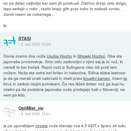
so pa dalec najboljsi kar sem jih poizkusil. Ostrino drzijo zelo dolgo,
lepo sedejo v roko , rezilo imajo glih prav ozko in zadosti cvrsto,
zlomil nisem se nobenega...
lp
STASI
::
6. sep 2006, 13:29
Doma imamo dva noža
Usuba Hocho
in
Shigeki Hochoj
. Oba sta
japonske proizvodnje. Smo zelo zadovoljni z njimi saj je to nož, ki
naredi to kar hočeš. Razni noži iz Solingena niso nič proti tem
nožem. Noža sta ostra kot britev in natančna. Edina slaba lastnost
je da ga moraš znati nabrusiti in imeti pravi
brusilni kamen
. Imam
ta
brus in zadosi mojim potrebam. Če res iščeš dober nož ga kupi tu,
mislim pa da podobne japonske nože prodajajo tudi v Sloveniji, ne
vem pa kdo.
OptiMist_vw
::
6. sep 2006, 15:01
js pa uporabljam
nirosta
nože stanejo cca 4.5 kSIT v šparu ali tušu
ali merkatorju.... so mi pa precej všeč tudi zaradi enostavnosti