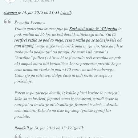
sisemen
je
14. jan 2015 ob 21:31
izjavil
:
Še mojih 5 centov:
Trdota materiala se ocenjuje po
Rockwell scale @ Wikipedia
in
pod, mislim da 56 hrc ne boš dobil kvalitetnega noža.
Vsa ta
rostfrei rezila so pod to mejo, resna rezila pa se začnejo šele od
tam naprej
, imajo nizko vsebnost kroma in rjavijo, tako da jih je
treba malo podmazati po pranju. Ne moreš jih ravnati s
"brusilno" palico (v bistvu bi se ji moralo reči ravnalna ampak
ok) ampak mora biti keramična, ker so preprosto pretrdi. So pa
cene nemarno visoke in pod ~140 eurov ne dobis nobenega.
Ostanejo pa ostri zelo dolgo časa in tudi rezilo se zlepa ne
poškoduje.
Potem se pa zacnejo detajli, iz koliko plasti kovine so narejeni,
kako so so brušeni, japonci samo iz ene strani, zaradi česar so
narejeni za levičarje ali desničarje, francozi iz obeh,... skratka
cela znanost. Tako da na tiste top shop igračke zgoraj kar
pozabite.
Roadkill
je
14. jan 2015 ob 13:39
izjavil
:
Uh, za preseravanje obstajajo tudi čisto drugi