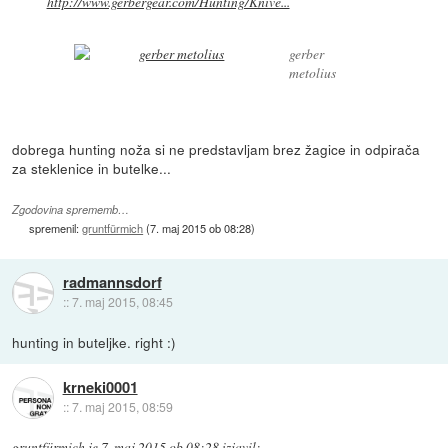
http://www.gerbergear.com/Hunting/Knive...
gerber
metolius
dobrega hunting noža si ne predstavljam brez žagice in odpirača
za steklenice in butelke...
Zgodovina sprememb…
spremenil:
gruntfürmich
(
7. maj 2015 ob 08:28
)
radmannsdorf
::
7. maj 2015, 08:45
hunting in buteljke. right :)
krneki0001
::
7. maj 2015, 08:59
gruntfürmich
je
7. maj 2015 ob 08:28
izjavil
: