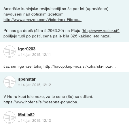
Ameriške kuhinjske revije/mediji so že par let (upravičeno)
navdušeni nad dotičnim izdelkom
http://www.amazon.com/Victorinox-Fibrox...
Pri nas ga dobiš (šifra 5.2063.20) na Ptuju (
http://www.rosler.si/)
,
pošljejo tudi po pošti, cena pa je bila 32€ kakšno leto nazaj.
igor0203
::
14. jan 2015, 12:11
Jaz sem ga vzel tukaj
http://haccp.kupi-noz.si/kuharski-nozi-...
spenstar
::
14. jan 2015, 12:12
V Hofru kupi tele noze, za to ceno (8e) so odlicni.
https://www.hofer.si/sl/posebna-ponudba...
Matija82
::
14. jan 2015, 12:13