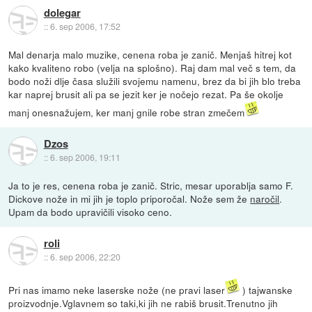
dolegar
::
6. sep 2006, 17:52
Mal denarja malo muzike, cenena roba je zanič. Menjaš hitrej kot
kako kvaliteno robo (velja na splošno). Raj dam mal več s tem, da
bodo noži dlje časa služili svojemu namenu, brez da bi jih blo treba
kar naprej brusit ali pa se jezit ker je nočejo rezat. Pa še okolje
manj onesnažujem, ker manj gnile robe stran zmečem
Dzos
::
6. sep 2006, 19:11
Ja to je res, cenena roba je zanič. Stric, mesar uporablja samo F.
Dickove nože in mi jih je toplo priporočal. Nože sem že
naročil
.
Upam da bodo upravičili visoko ceno.
roli
::
6. sep 2006, 22:20
Pri nas imamo neke laserske nože (ne pravi laser
) tajwanske
proizvodnje.Vglavnem so taki,ki jih ne rabiš brusit.Trenutno jih