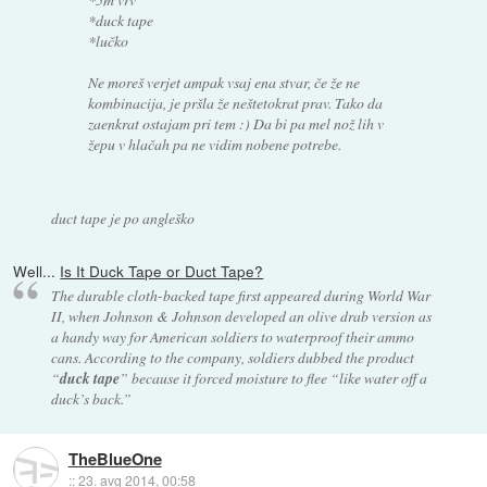
*duck tape
*lučko
Ne moreš verjet ampak vsaj ena stvar, če že ne
kombinacija, je pršla že neštetokrat prav. Tako da
zaenkrat ostajam pri tem :) Da bi pa mel nož lih v
žepu v hlačah pa ne vidim nobene potrebe.
duct tape je po angleško
Well...
Is It Duck Tape or Duct Tape?
The durable cloth-backed tape first appeared during World War
II, when Johnson & Johnson developed an olive drab version as
a handy way for American soldiers to waterproof their ammo
cans. According to the company, soldiers dubbed the product
“
duck tape
” because it forced moisture to flee “like water off a
duck’s back.”
TheBlueOne
::
23. avg 2014, 00:58