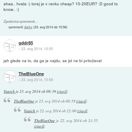
ahaa.. hvala :) torej je v ranku cheap? 10-20EUR? :D good to
know.. :)
Zgodovina sprememb…
spremenil:
darkz
(
23. avg 2014 ob 15:56
)
gddr85
::
23. avg 2014, 15:55
jah glede na to, da ga je najdu, se jst ne bi pritoževal
TheBlueOne
::
23. avg 2014, 15:58
Vanich
je
23. avg 2014 ob 08:39
izjavil
:
TheBlueOne
je
23. avg 2014 ob 00:58
izjavil
:
Vanich
je
22. avg 2014 ob 22:00
izjavil
:
TheBlueOne
je
22. avg 2014 ob 21:55
izjavil
: