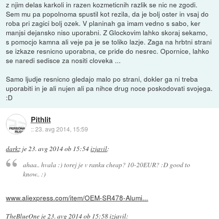
z njim delas karkoli in razen kozmeticnih razlik se nic ne zgodi.
Sem mu pa popolnoma spustil kot rezila, da je bolj oster in vsaj do
roba pri zagici bolj ozek. V planinah ga imam vedno s sabo, ker
manjsi dejansko niso uporabni. Z Glockovim lahko skoraj sekamo,
s pomocjo kamna ali veje pa je se toliko lazje. Zaga na hrbtni strani
se izkaze resnicno uporabna, ce pride do nesrec. Opornice, lahko
se naredi sedisce za nositi cloveka ...
Samo ljudje resnicno gledajo malo po strani, dokler ga ni treba
uporabiti in je ali nujen ali pa nihce drug noce poskodovati svojega.
:D
Pithlit
::
23. avg 2014, 15:59
darkz
je
23. avg 2014 ob 15:54
izjavil
:
ahaa.. hvala :) torej je v ranku cheap? 10-20EUR? :D good to
know.. :)
www.aliexpress.com/item/OEM-SR478-Alumi...
TheBlueOne
je
23. avg 2014 ob 15:58
izjavil
: