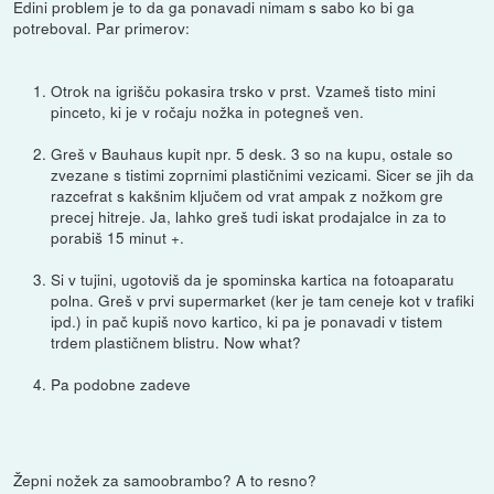
Edini problem je to da ga ponavadi nimam s sabo ko bi ga
potreboval. Par primerov:
Otrok na igrišču pokasira trsko v prst. Vzameš tisto mini
pinceto, ki je v ročaju nožka in potegneš ven.
Greš v Bauhaus kupit npr. 5 desk. 3 so na kupu, ostale so
zvezane s tistimi zoprnimi plastičnimi vezicami. Sicer se jih da
razcefrat s kakšnim ključem od vrat ampak z nožkom gre
precej hitreje. Ja, lahko greš tudi iskat prodajalce in za to
porabiš 15 minut +.
Si v tujini, ugotoviš da je spominska kartica na fotoaparatu
polna. Greš v prvi supermarket (ker je tam ceneje kot v trafiki
ipd.) in pač kupiš novo kartico, ki pa je ponavadi v tistem
trdem plastičnem blistru. Now what?
Pa podobne zadeve
Žepni nožek za samoobrambo? A to resno?