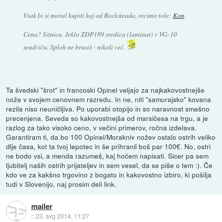
Vsak bi si moral kupiti kaj od Rocksteada, recimo tole:
Kon
.
Cena? Sitnica. Jeklo ZDP189 sredica (laminat) v VG-10
sendviču. Sploh ne brusiš - nikoli več.
Ta švedski "šrot" in francoski Opinel veljajo za najkakovostnejše
nože v svojem cenovnem razredu. In ne, niti "samurajsko" kovana
rezila niso neuničljiva. Po uporabi otopijo in so naravnost smešno
precenjena. Seveda so kakovostnejša od marsičesa na trgu, a je
razlog za tako visoko ceno, v večini primerov, ročna izdelava.
Garantiram ti, da bo 100 Opinel/Morakniv nožev ostalo ostrih veliko
dlje časa, kot ta tvoj lepotec in še prihranil boš par 100€. No, ostri
ne bodo vsi, a menda razumeš, kaj hočem napisati. Sicer pa sem
ljubitelj naših ostrih prijateljev in sem vesel, da se piše o tem :). Če
kdo ve za kakšno trgovino z bogato in kakovostno izbiro, ki pošilja
tudi v Slovenijo, naj prosim deli link.
mailer
::
23. avg 2014, 11:27