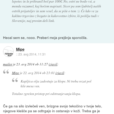
lepotec in še prihranil boš par 100€. No, ostri ne bodo vsi, a
menda razumeš, kaj hočem napisati. Sicer pa sem ljubitelj naših
ostrih prijateljev in sem vesel, da se piše o tem :). Če kdo ve za
kakšno trgovino z bogato in kakovostno izbiro, ki pošilja tudi v
Slovenijo, naj prosim deli link.
Hecal sem se, nooo. Preberi moja prejšnja sporočila.
Mipe
::
23. avg 2014, 11:31
mailer
je
23. avg 2014 ob 11:27
izjavil
:
Mipe
je
22. avg 2014 ob 23:01
izjavil
:
Kapljica olja zadostuje za klope. Ni treba rezat pol
kile mesa ven.
Totalno zgrešen pristop pri odstranjevanju klopa.
Če ga na silo izvlečeš ven, brizgne svojo tekočino v tvoje telo,
njegove klešče pa se odtrgajo in ostanejo v koži. Treba ga je