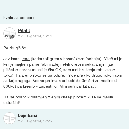
hvala za pomoč :)
Pithlit
::
23. avg 2014, 16:14
Pa drugič še.
Jaz imam
tega
(kadarkoli grem v hosto/plezat/pohajat). Všeč mi je
ker je majhen pa ne rabim zdej nekih dreves sekat z njim (za
piščalko narest tamali je čist OK, sam mal brušenja rabi vsake
tolko). Pa z eno roko se ga odpre. Pride prav ko drugo roko rabiš
za kaj drugega. Vedno pa imam pri sebi še 3m štrika (nosilnost
800kg) pa kresilo v zapestnici. Mini survival kit pač.
Da ne boš tolk osamljen z enim cheap pipcem ki se še masla
ustraši :P
bajsibajsi
::
23. avg 2014, 17:25