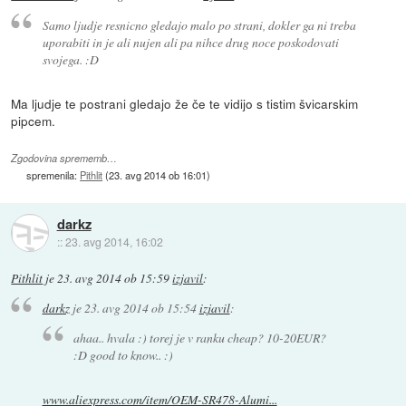
Samo ljudje resnicno gledajo malo po strani, dokler ga ni treba
uporabiti in je ali nujen ali pa nihce drug noce poskodovati
svojega. :D
Ma ljudje te postrani gledajo že če te vidijo s tistim švicarskim
pipcem.
Zgodovina sprememb…
spremenila:
Pithlit
(
23. avg 2014 ob 16:01
)
darkz
::
23. avg 2014, 16:02
Pithlit
je
23. avg 2014 ob 15:59
izjavil
:
darkz
je
23. avg 2014 ob 15:54
izjavil
:
ahaa.. hvala :) torej je v ranku cheap? 10-20EUR?
:D good to know.. :)
www.aliexpress.com/item/OEM-SR478-Alumi...