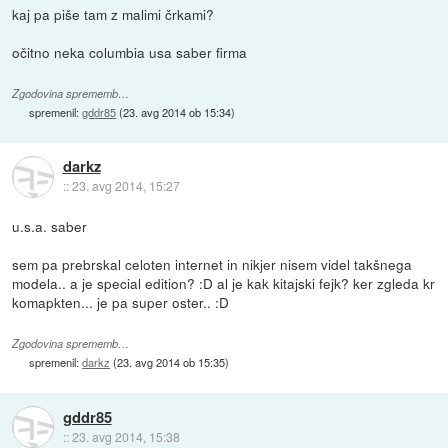
kaj pa piše tam z malimi črkami?
očitno neka columbia usa saber firma
Zgodovina sprememb…
spremenil:
gddr85
(
23. avg 2014 ob 15:34
)
darkz
::
23. avg 2014, 15:27
u.s.a. saber
sem pa prebrskal celoten internet in nikjer nisem videl takšnega
modela.. a je special edition? :D al je kak kitajski fejk? ker zgleda kr
komapkten... je pa super oster.. :D
Zgodovina sprememb…
spremenil:
darkz
(
23. avg 2014 ob 15:35
)
gddr85
::
23. avg 2014, 15:38