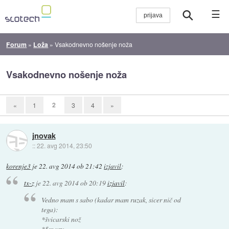
☰
Forum
»
Loža
»
Vsakodnevno nošenje noža
Vsakodnevno nošenje noža
2
«
1
3
4
»
jnovak
::
22. avg 2014, 23:50
korenje3
je
22. avg 2014 ob 21:42
izjavil
:
tx-z
je
22. avg 2014 ob 20:19
izjavil
:
Vedno mam s sabo (kadar mam ruzak, sicer nič od
tega):
*švicarski nož
*5m vrv