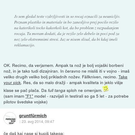
Js sem gledal teste vzdrzljivosti in so rocaj oznacili za neunicljiv.
Poznam plastiko in materiale in bo zanesljivo prej pocilo rezilo
na katerikoli tocko kakorkoli kot, da bo problem z razpadanjem
rocaja. Tu moram dodati, da je rezilo zelo debelo in poci pod za
noz zelo ekstremnimi stresi. Jaz se nisem slisal, da bi kdaj imeli
reklamacijo.
OK. Recimo, da verjamem. Ampak ta nož je bolj vojaški borbeni
nož, in je tako tudi dizajniran. In čeravno ne misliš iti v vojno - imaš
veliko drugih veliko bolj prikladnih nožev. Fällkniven, recimo.
Take
your pick
. Res, da so malo dražji - ampak kvaliteta in jeklo višje
klase se pač plača. Da
sploh ne omenjam.
full tanga
(sam imam
"F1"
model - razvijali in testirali so ga 5 let - za potrebe
pilotov švedske vojske)
gruntfürmich
::
23. avg 2014, 09:47
če daš kaj nase si kupiš takega: