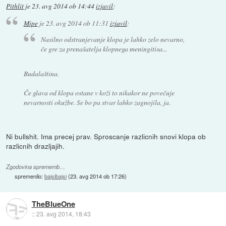
Pithlit
je
23. avg 2014 ob 14:44
izjavil
:
Mipe
je
23. avg 2014 ob 11:31
izjavil
:
Nasilno odstranjevanje klopa je lahko zelo nevarno,
če gre za prenašatelja klopnega meningitisa...
Budalaština.
Če glava od klopa ostane v koži to nikakor ne povečuje
nevarnosti okužbe. Se bo pa stvar lahko zagnojila, ja.
Ni bullshit. Ima precej prav. Sproscanje razlicnih snovi klopa ob
razlicnih drazljajih.
Zgodovina sprememb…
spremenilo:
bajsibajsi
(
23. avg 2014 ob 17:26
)
TheBlueOne
::
23. avg 2014, 18:43