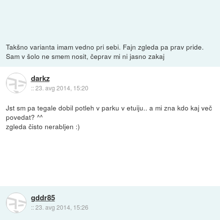
Takšno varianta imam vedno pri sebi. Fajn zgleda pa prav pride.
Sam v šolo ne smem nosit, čeprav mi ni jasno zakaj
darkz
::
23. avg 2014, 15:20
Jst sm pa tegale dobil potleh v parku v etuiju.. a mi zna kdo kaj več
povedat? ^^
zgleda čisto nerabljen :)
gddr85
::
23. avg 2014, 15:26