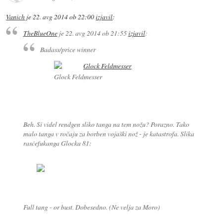
Vanich
je
22. avg 2014 ob 22:00
izjavil
:
TheBlueOne
je
22. avg 2014 ob 21:55
izjavil
:
Badass/price winner
Glock Feldmesser
Beh. Si videl rendgen sliko
tanga
na tem nožu? Porazno. Tako
malo
tanga
v ročaju za borben vojaški nož - je katastrofa. Slika
rasćefukanga Glocka 81:
Full tang - or bust. Dobesedno. (Ne velja za Moro)