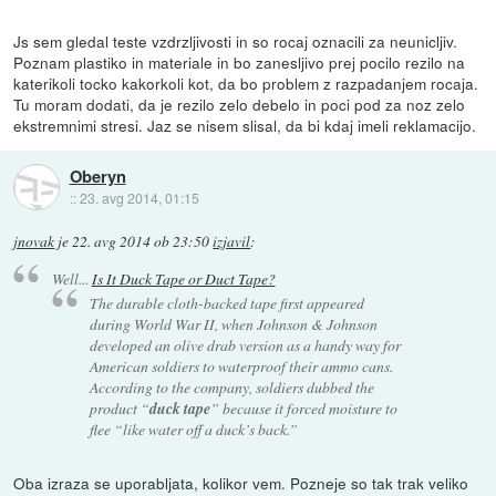
Js sem gledal teste vzdrzljivosti in so rocaj oznacili za neunicljiv.
Poznam plastiko in materiale in bo zanesljivo prej pocilo rezilo na
katerikoli tocko kakorkoli kot, da bo problem z razpadanjem rocaja.
Tu moram dodati, da je rezilo zelo debelo in poci pod za noz zelo
ekstremnimi stresi. Jaz se nisem slisal, da bi kdaj imeli reklamacijo.
Oberyn
::
23. avg 2014, 01:15
jnovak
je
22. avg 2014 ob 23:50
izjavil
:
Well...
Is It Duck Tape or Duct Tape?
The durable cloth-backed tape first appeared
during World War II, when Johnson & Johnson
developed an olive drab version as a handy way for
American soldiers to waterproof their ammo cans.
According to the company, soldiers dubbed the
product “
duck tape
” because it forced moisture to
flee “like water off a duck’s back.”
Oba izraza se uporabljata, kolikor vem. Pozneje so tak trak veliko