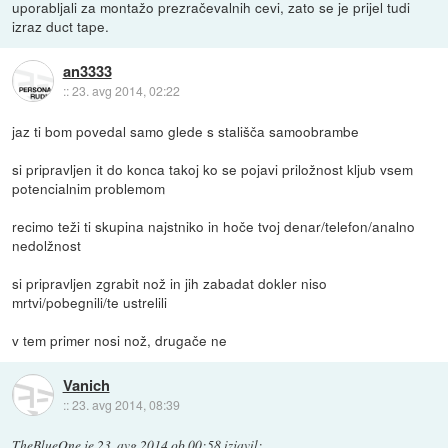
uporabljali za montažo prezračevalnih cevi, zato se je prijel tudi
izraz duct tape.
an3333
::
23. avg 2014, 02:22
jaz ti bom povedal samo glede s stališča samoobrambe
si pripravljen it do konca takoj ko se pojavi priložnost kljub vsem
potencialnim problemom
recimo teži ti skupina najstniko in hoče tvoj denar/telefon/analno
nedolžnost
si pripravljen zgrabit nož in jih zabadat dokler niso
mrtvi/pobegnili/te ustrelili
v tem primer nosi nož, drugače ne
Vanich
::
23. avg 2014, 08:39
TheBlueOne
je
23. avg 2014 ob 00:58
izjavil
: