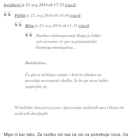
bajsibajsi
je
23. avg 2014 ob 17:25
izjavil
:
Pithlit
je
23. avg 2014 ob 14:44
izjavil
:
Mipe
je
23. avg 2014 ob 11:31
izjavil
:
Nasilno odstranjevanje klopa je lahko
zelo nevarno, če gre za prenašatelja
klopnega meningitisa...
Budalaština.
Če glava od klopa ostane v koži to nikakor ne
povečuje nevarnosti okužbe. Se bo pa stvar lahko
zagnojila, ja.
Ni bullshit. Ima precej prav. Sproscanje razlicnih snovi klopa ob
razlicnih drazljajih.
Mipe ni kar tako. Za razliko od nas za nic ne potrebuje noza. Ce