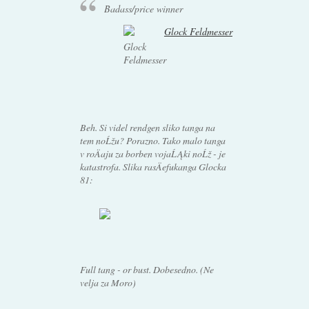
Badass/price winner
Glock
Feldmesser
Beh. Si videl rendgen sliko
tanga
na
tem noĹžu? Porazno. Tako malo
tanga
v roÄaju za borben vojaĹĄki noĹž - je
katastrofa. Slika rasÄefukanga Glocka
81:
Full tang - or bust. Dobesedno. (Ne
velja za Moro)