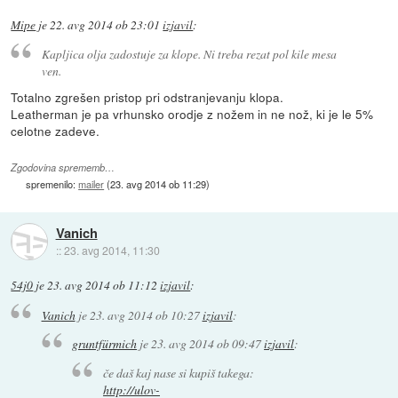
Mipe
je
22. avg 2014 ob 23:01
izjavil
:
Kapljica olja zadostuje za klope. Ni treba rezat pol kile mesa
ven.
Totalno zgrešen pristop pri odstranjevanju klopa.
Leatherman je pa vrhunsko orodje z nožem in ne nož, ki je le 5%
celotne zadeve.
Zgodovina sprememb…
spremenilo:
mailer
(
23. avg 2014 ob 11:29
)
Vanich
::
23. avg 2014, 11:30
54j0
je
23. avg 2014 ob 11:12
izjavil
:
Vanich
je
23. avg 2014 ob 10:27
izjavil
:
gruntfürmich
je
23. avg 2014 ob 09:47
izjavil
:
če daš kaj nase si kupiš takega:
http://ulov-