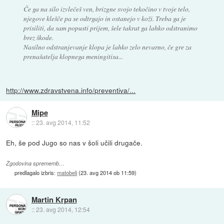
Če ga na silo izvlečeš ven, brizgne svojo tekočino v tvoje telo,
njegove klešče pa se odtrgajo in ostanejo v koži. Treba ga je
prisiliti, da sam popusti prijem, šele takrat ga lahko odstranimo
brez škode.
Nasilno odstranjevanje klopa je lahko zelo nevarno, če gre za
prenašatelja klopnega meningitisa...
http://www.zdravstvena.info/preventiva/...
Mipe
::
23. avg 2014, 11:52
Eh, še pod Jugo so nas v šoli učili drugače.
Zgodovina sprememb…
predlagalo izbris:
matobeli
(
23. avg 2014 ob 11:59
)
Martin Krpan
::
23. avg 2014, 12:54