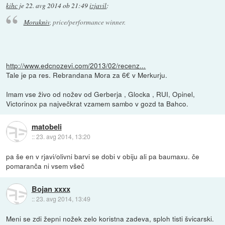
kihc
je
22. avg 2014 ob 21:49
izjavil
:
Morakniv
, price/performance winner.
http://www.edcnozevi.com/2013/02/recenz...
Tale je pa res. Rebrandana Mora za 6€ v Merkurju.
Imam vse živo od nožev od Gerberja , Glocka , RUI, Opinel,
Victorinox pa največkrat vzamem sambo v gozd ta Bahco.
matobeli
::
23. avg 2014, 13:20
pa še en v rjavi/olivni barvi se dobi v obiju ali pa baumaxu. če
pomaranča ni vsem všeč
Bojan xxxx
::
23. avg 2014, 13:49
Meni se zdi žepni nožek zelo koristna zadeva, sploh tisti švicarski.