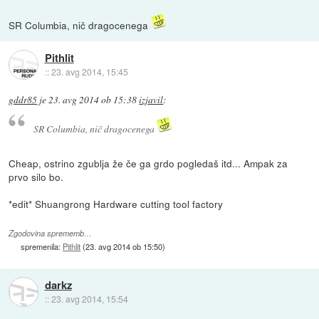
SR Columbia, nič dragocenega
Pithlit
::
23. avg 2014, 15:45
gddr85
je
23. avg 2014 ob 15:38
izjavil
:
SR Columbia, nič dragocenega
Cheap, ostrino zgublja že če ga grdo pogledaš itd... Ampak za
prvo silo bo.
*edit* Shuangrong Hardware cutting tool factory
Zgodovina sprememb…
spremenila:
Pithlit
(
23. avg 2014 ob 15:50
)
darkz
::
23. avg 2014, 15:54