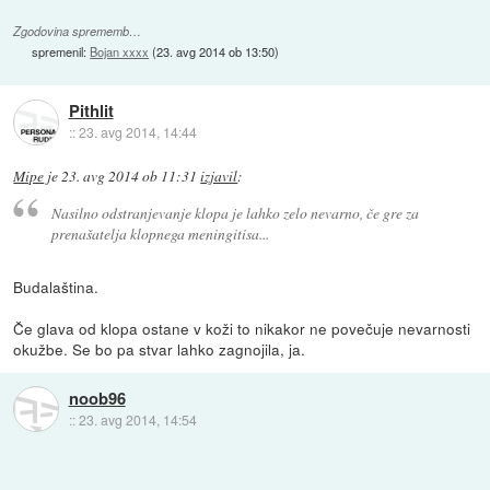
Zgodovina sprememb…
spremenil:
Bojan xxxx
(
23. avg 2014 ob 13:50
)
Pithlit
::
23. avg 2014, 14:44
Mipe
je
23. avg 2014 ob 11:31
izjavil
:
Nasilno odstranjevanje klopa je lahko zelo nevarno, če gre za
prenašatelja klopnega meningitisa...
Budalaština.
Če glava od klopa ostane v koži to nikakor ne povečuje nevarnosti
okužbe. Se bo pa stvar lahko zagnojila, ja.
noob96
::
23. avg 2014, 14:54