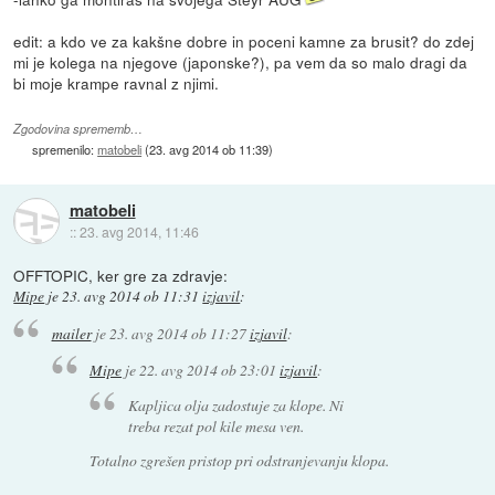
edit: a kdo ve za kakšne dobre in poceni kamne za brusit? do zdej
mi je kolega na njegove (japonske?), pa vem da so malo dragi da
bi moje krampe ravnal z njimi.
Zgodovina sprememb…
spremenilo:
matobeli
(
23. avg 2014 ob 11:39
)
matobeli
::
23. avg 2014, 11:46
OFFTOPIC, ker gre za zdravje:
Mipe
je
23. avg 2014 ob 11:31
izjavil
:
mailer
je
23. avg 2014 ob 11:27
izjavil
:
Mipe
je
22. avg 2014 ob 23:01
izjavil
:
Kapljica olja zadostuje za klope. Ni
treba rezat pol kile mesa ven.
Totalno zgrešen pristop pri odstranjevanju klopa.