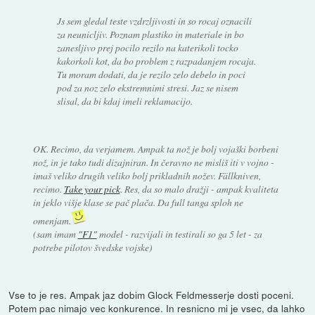
Js sem gledal teste vzdrzljivosti in so rocaj oznacili
za neunicljiv. Poznam plastiko in materiale in bo
zanesljivo prej pocilo rezilo na katerikoli tocko
kakorkoli kot, da bo problem z razpadanjem rocaja.
Tu moram dodati, da je rezilo zelo debelo in poci
pod za noz zelo ekstremnimi stresi. Jaz se nisem
slisal, da bi kdaj imeli reklamacijo.
OK. Recimo, da verjamem. Ampak ta nož je bolj vojaški borbeni
nož, in je tako tudi dizajniran. In čeravno ne misliš iti v vojno -
imaš veliko drugih veliko bolj prikladnih nožev. Fällkniven,
recimo.
Take your pick
. Res, da so malo dražji - ampak kvaliteta
in jeklo višje klase se pač plača. Da
full tanga
sploh ne
omenjam.
(sam imam
"F1"
model - razvijali in testirali so ga 5 let - za
potrebe pilotov švedske vojske)
Vse to je res. Ampak jaz dobim Glock Feldmesserje dosti poceni.
Potem pac nimajo vec konkurence. In resnicno mi je vsec, da lahko