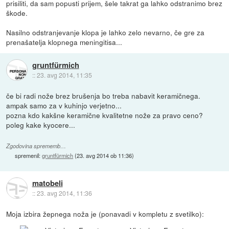
prisiliti, da sam popusti prijem, šele takrat ga lahko odstranimo brez
škode.
Nasilno odstranjevanje klopa je lahko zelo nevarno, če gre za
prenašatelja klopnega meningitisa...
gruntfürmich
::
23. avg 2014, 11:35
če bi radi nože brez brušenja bo treba nabavit keramičnega.
ampak samo za v kuhinjo verjetno...
pozna kdo kakšne keramične kvalitetne nože za pravo ceno?
poleg kake kyocere...
Zgodovina sprememb…
spremenil:
gruntfürmich
(
23. avg 2014 ob 11:36
)
matobeli
::
23. avg 2014, 11:36
Moja izbira žepnega noža je (ponavadi v kompletu z svetilko):