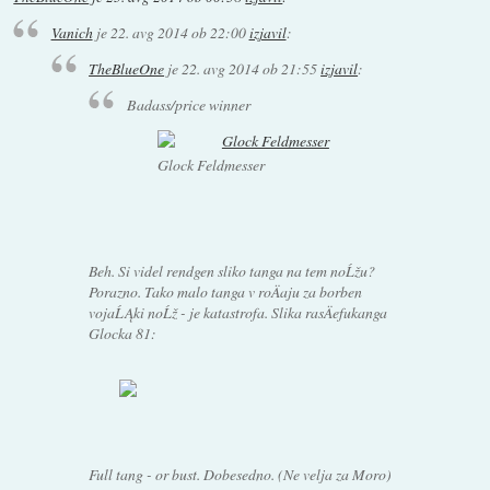
Vanich
je
22. avg 2014 ob 22:00
izjavil
:
TheBlueOne
je
22. avg 2014 ob 21:55
izjavil
:
Badass/price winner
Glock Feldmesser
Beh. Si videl rendgen sliko
tanga
na tem noĹžu?
Porazno. Tako malo
tanga
v roÄaju za borben
vojaĹĄki noĹž - je katastrofa. Slika rasÄefukanga
Glocka 81:
Full tang - or bust. Dobesedno. (Ne velja za Moro)