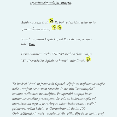
trgovina.si/prodajni_progra
...
Ahhh - poceni šrot.
Pa bohved kakšno jeklo so to
spacali Švedi skupaj.
Vsak bi si moral kupiti kaj od Rocksteada, recimo
tole:
Kon
.
Cena? Sitnica. Jeklo ZDP189 sredica (laminat) v
VG-10 sendviču. Sploh ne brusiš - nikoli več.
Ta švedski "šrot" in francoski Opinel veljajo za najkakovostnejše
nože v svojem cenovnem razredu. In ne, niti "samurajsko"
kovana rezila niso neuničljiva. Po uporabi otopijo in so
naravnost smešno precenjena. Seveda so kakovostnejša od
marsičesa na trgu, a je razlog za tako visoko ceno, v večini
primerov, ročna izdelava. Garantiram ti, da bo 100
Opinel/Morakniv nožev ostalo ostrih veliko dlje časa, kot ta tvoj