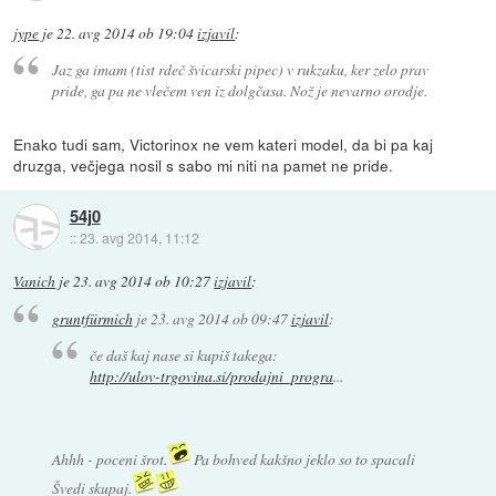
jype
je
22. avg 2014 ob 19:04
izjavil
:
Jaz ga imam (tist rdeč švicarski pipec) v rukzaku, ker zelo prav
pride, ga pa ne vlečem ven iz dolgčasa. Nož je nevarno orodje.
Enako tudi sam, Victorinox ne vem kateri model, da bi pa kaj
druzga, večjega nosil s sabo mi niti na pamet ne pride.
54j0
::
23. avg 2014, 11:12
Vanich
je
23. avg 2014 ob 10:27
izjavil
:
gruntfürmich
je
23. avg 2014 ob 09:47
izjavil
:
če daš kaj nase si kupiš takega:
http://ulov-trgovina.si/prodajni_progra
...
Ahhh - poceni šrot.
Pa bohved kakšno jeklo so to spacali
Švedi skupaj.