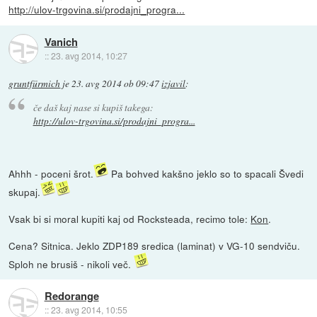
http://ulov-trgovina.si/prodajni_progra...
Vanich
::
23. avg 2014, 10:27
gruntfürmich
je
23. avg 2014 ob 09:47
izjavil
:
če daš kaj nase si kupiš takega:
http://ulov-trgovina.si/prodajni_progra...
Ahhh - poceni šrot.
Pa bohved kakšno jeklo so to spacali Švedi
skupaj.
Vsak bi si moral kupiti kaj od Rocksteada, recimo tole:
Kon
.
Cena? Sitnica. Jeklo ZDP189 sredica (laminat) v VG-10 sendviču.
Sploh ne brusiš - nikoli več.
Redorange
::
23. avg 2014, 10:55