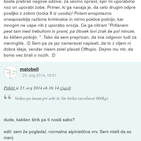
boste prebrali negove odzive, za vecino opravil, kjer mi uporabimo
noz on uporabi zobe. Primer, ki ga navaja je, da celo drugim odpre
posiljko z zobmi (tocka 8 iz uvoda)! Potem enopotezno
onesposoblja razlicne kriminalce in mirno poklice policijo, kar
mnogim ne uspe niti z uporabo orozja. Ce ga citiram "
Pritisnem
pest tam med trebuhom in prsmi, pa človek lovi zrak še pol minute,
". Tako da sem preprican, da ima odgovor tudi za
ko kličem policijo.
meningitis. :D Sem pa ze jaz nameraval napisati, da to z oljem ni
dobra ideja, vendar nisem zelel plavati Offtopic. Dejmo mu mir, da
bomo vec brali o nozih. :D
matobeli
::
23. avg 2014, 18:51
Pithlit
je
23. avg 2014 ob 16:14
izjavil
:
Vedno pa imam pri sebi še 3m štrika (nosilnost 800kg)
dude, kakšen štrik pa ti nosiš sabo?
edit: sem že pogledal, normalna alpinistična vrv. Sem mislil da so
manj