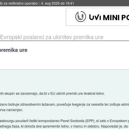
eto za večkratno uporabo
::
4. avg 2026 ob 19:41
Evropski poslanci za ukinitev premika ure
premika ure
ičnih skupin se zavzemajo, da bi v EU ukinili premik ure dvakrat letno.
ano botruje zdravstvenim težavam, povečuje tveganje za nesreče ter zvišuje admin
sprva namenjen.
 Strasbourgu poudaril češki evroposlanec Pavel Svoboda (EPP), si zato v Evropsk
oletnega časa, ki določa dve spremembi letno, v marcu in oktobru. Napovedal je, da 