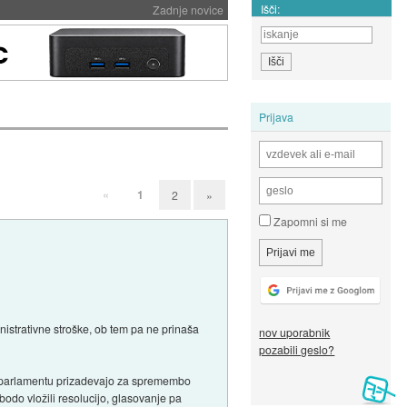
Išči:
Zadnje novice
Prijava
«
1
2
»
Zapomni si me
istrativne stroške, ob tem pa ne prinaša
nov uporabnik
pozabili geslo?
em parlamentu prizadevajo za spremembo
bodo vložili resolucijo, glasovanje pa