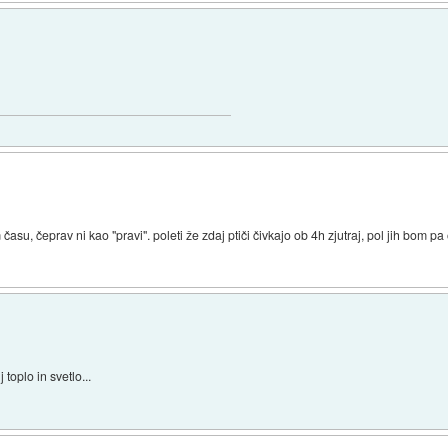
su, čeprav ni kao "pravi". poleti že zdaj ptiči čivkajo ob 4h zjutraj, pol jih bom pa
 toplo in svetlo...