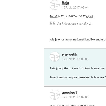
Baja
::
27. okt 2017, 09:04
Mare2
je
27. okt 2017 ob 08:57
izjavil
:
Jaz hočem spati 1 uro dlje. :)
tole je enostavno, naštimaš budilko eno uro
energetik
::
27. okt 2017, 09:06
Takoj podpišem. Zaradi urnikov bi raje imel 
Torej idealno (ampak nerealne) bi bilo ves č
googleg1
::
27. okt 2017, 09:08
shadeX
je
26. okt 2017 ob 19:15
izjavil
: