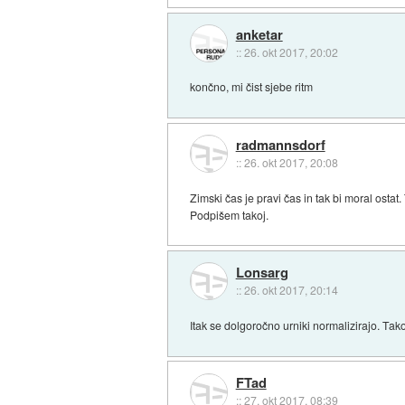
anketar
::
26. okt 2017, 20:02
končno, mi čist sjebe ritm
radmannsdorf
::
26. okt 2017, 20:08
Zimski čas je pravi čas in tak bi moral ostat
Podpišem takoj.
Lonsarg
::
26. okt 2017, 20:14
Itak se dolgoročno urniki normalizirajo. Tak
FTad
::
27. okt 2017, 08:39