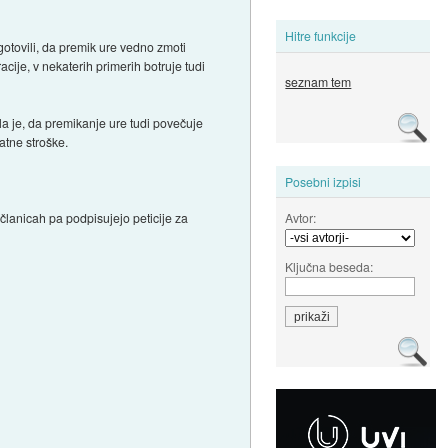
Hitre funkcije
 ugotovili, da premik ure vedno zmoti
acije, v nekaterih primerih botruje tudi
seznam tem
a je, da premikanje ure tudi povečuje
atne stroške.
Posebni izpisi
Avtor:
 članicah pa podpisujejo peticije za
Ključna beseda: