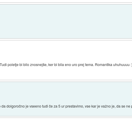
. Tudi poletje bi bilo znosnejše, ker bi bila eno uro prej tema. Romantika uhuhuuuu :
o da dolgoročno je vseeno tudi če za 5 ur prestavimo, vse kar je važno je, da se ne