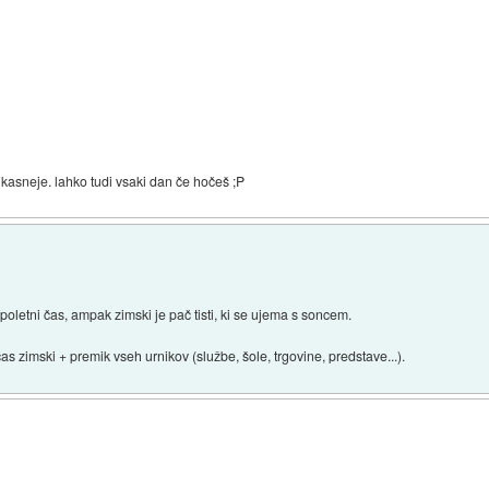
 kasneje. lahko tudi vsaki dan če hočeš ;P
poletni čas, ampak zimski je pač tisti, ki se ujema s soncem.
as zimski + premik vseh urnikov (službe, šole, trgovine, predstave...).