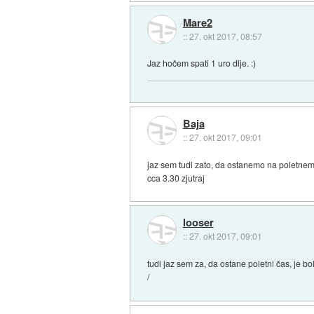
Mare2
::
27. okt 2017, 08:57
Jaz hočem spati 1 uro dlje. :)
Baja
::
27. okt 2017, 09:01
jaz sem tudi zato, da ostanemo na poletnem ča
cca 3.30 zjutraj
looser
::
27. okt 2017, 09:01
tudi jaz sem za, da ostane poletni čas, je bolj
/