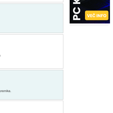
)
 premika.