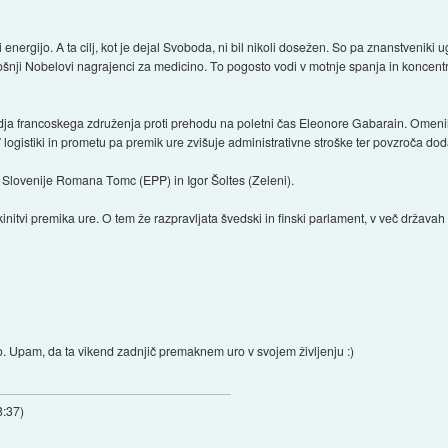
i energijo. A ta cilj, kot je dejal Svoboda, ni bil nikoli dosežen. So pa znanstveniki
letošnji Nobelovi nagrajenci za medicino. To pogosto vodi v motnje spanja in koncentr
odja francoskega združenja proti prehodu na poletni čas Eleonore Gabarain. Omenil
logistiki in prometu pa premik ure zvišuje administrativne stroške ter povzroča dod
 Slovenije Romana Tomc (EPP) in Igor Šoltes (Zeleni).
kinitvi premika ure. O tem že razpravljata švedski in finski parlament, v več državah
o. Upam, da ta vikend zadnjič premaknem uro v svojem življenju :)
8:37
)