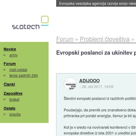
Evropska vesoljska agencija razvija svojo rak
Forum
»
Problemi človeštva
»
Novice
Evropski poslanci za ukinitev 
arhiv
Forum
mali oglasi
teme zadnjih 24h
ADIJOOO
Članki
::
26. okt 2017, 19:05
Zaposlitve
Številni evropski poslanci iz različnih polit
brskaj
Ostalo
Poudarjajo, da premik ure znanstveno dokaz
pravila
prihranka pri porabi energije, čemur je bil 
Kot je v sredo na novinarski konferenci v
evropske direktive iz leta 2001 o ureditvi p