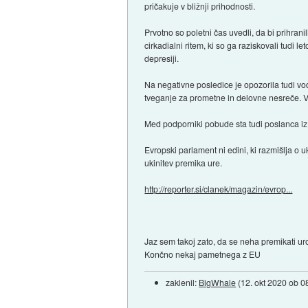
pričakuje v bližnji prihodnosti.
Prvotno so poletni čas uvedli, da bi prihranil
cirkadialni ritem, ki so ga raziskovali tudi 
depresiji.
Na negativne posledice je opozorila tudi v
tveganje za prometne in delovne nesreče. V 
Med podporniki pobude sta tudi poslanca iz
Evropski parlament ni edini, ki razmišlja o u
ukinitev premika ure.
http://reporter.si/clanek/magazin/evrop...
Jaz sem takoj zato, da se neha premikati ur
Končno nekaj pametnega z EU
zaklenil:
BigWhale
(
12. okt 2020 ob 0