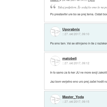
Takoj podpišem. Že sedaj ko smo še na po
Po prestavitvi ure bo se prej tema. Ostali
Uporabnix
::
27. okt 2017, 09:10
Pa smo tam. Vsi se strinjamo in še z raziska
matobeli
::
27. okt 2017, 09:12
In to samo za to ker JU ne more svoji zakolič
Jaz bom verjetno eno uro prej začel hodit n
Master_Yoda
::
27. okt 2017, 09:15