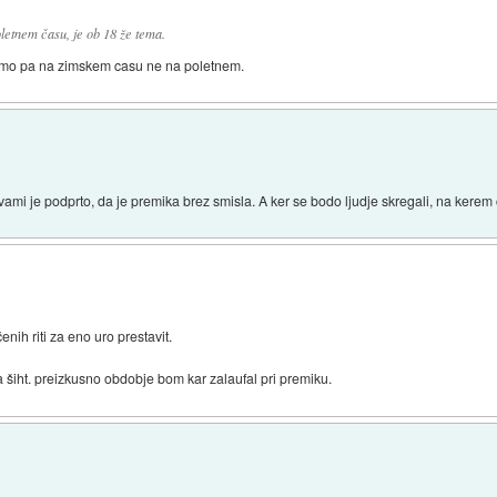
letnem času, je ob 18 že tema.
 bomo pa na zimskem casu ne na poletnem.
vami je podprto, da je premika brez smisla. A ker se bodo ljudje skregali, na kerem 
enih riti za eno uro prestavit.
a šiht. preizkusno obdobje bom kar zalaufal pri premiku.