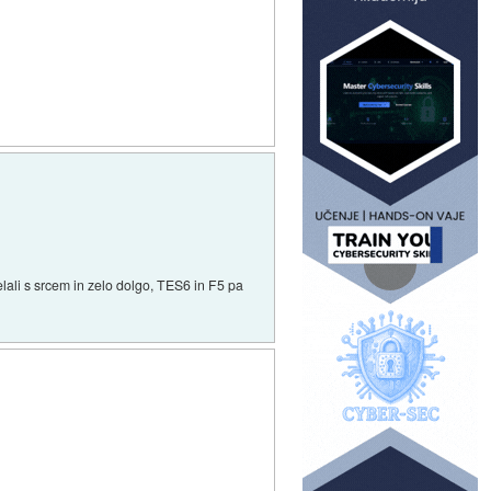
delali s srcem in zelo dolgo, TES6 in F5 pa