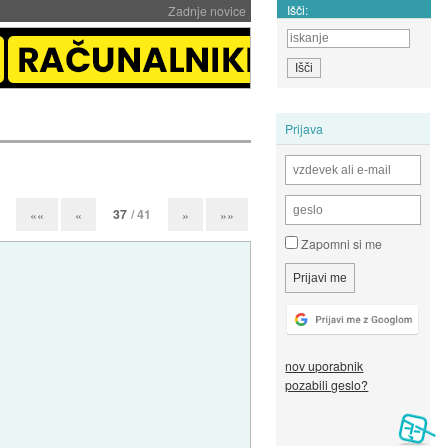
Išči:
Zadnje novice
Prijava
37
/ 41
««
«
»
»»
Zapomni si me
nov uporabnik
pozabili geslo?