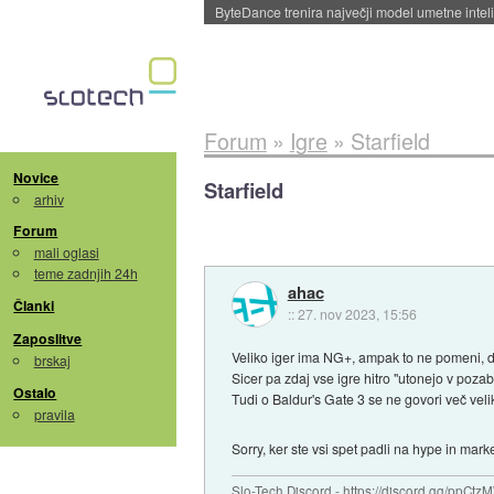
Spletne strani začele streči oglase za agente
Forum
»
Igre
»
Starfield
Novice
Starfield
arhiv
Forum
mali oglasi
teme zadnjih 24h
ahac
Članki
::
27. nov 2023, 15:56
Zaposlitve
Veliko iger ima NG+, ampak to ne pomeni, da 
brskaj
Sicer pa zdaj vse igre hitro "utonejo v poza
Ostalo
Tudi o Baldur's Gate 3 se ne govori več velik
pravila
Sorry, ker ste vsi spet padli na hype in mar
Slo-Tech Discord - https://discord.gg/ppCtz