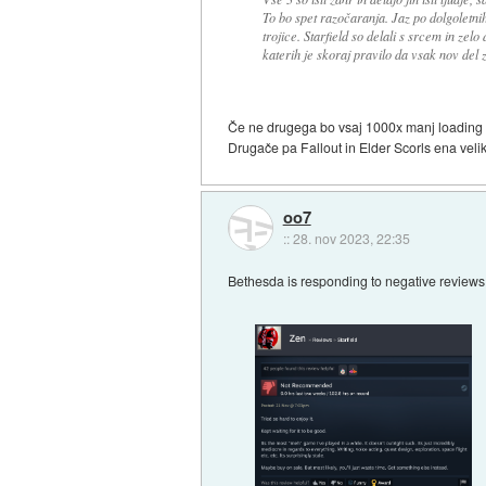
To bo spet razočaranja. Jaz po dolgoletnih 
trojice. Starfield so delali s srcem in zel
katerih je skoraj pravilo da vsak nov del 
Če ne drugega bo vsaj 1000x manj loading 
Drugače pa Fallout in Elder Scorls ena velik
oo7
::
28. nov 2023, 22:35
Bethesda is responding to negative reviews 