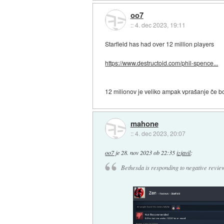
oo7
::
4. dec 2023, 19:11
Starfield has had over 12 million players
https://www.destructoid.com/phil-spence...
12 milionov je veliko ampak vprašanje če bo
mahone
::
4. dec 2023, 20:07
oo7
je
28. nov 2023 ob 22:35
izjavil
:
Bethesda is responding to negative review