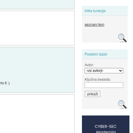
Hitre funkcije
seznam tem
Posebni izpisi
Avtor:
Ključna beseda:
ls 6 :)