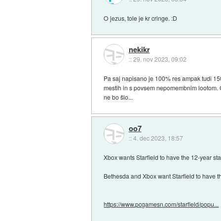
O jezus, tole je kr cringe. :D
nekikr
::
29. nov 2023, 09:02
Pa saj napisano je 100% res ampak tudi 150%
mestih in s povsem nepomembnim lootom. Če j
ne bo šlo...
oo7
::
4. dec 2023, 18:57
Xbox wants Starfield to have the 12-year st
Bethesda and Xbox want Starfield to have the
https://www.pcgamesn.com/starfield/popu...