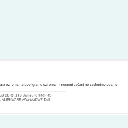
lefona oziroma narobe igramo oziroma mi neumni tlačani ne zastopimo poante.
64GB DDR5, 2TB Samsung 990PRO,
, ALIENWARE AW3423DWF, Dell