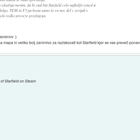
izkušnja menim, da bi znal biti Starfield celo najboljši izmed te
o dolgo, TES6 in F5 pa bosta samo še en nov del v serijah v
zelo redko preseže prejšnjega.
screnov :)
a mapa in veliko bolj zanimivo za raziskovati kot Starfield kjer se vse preveč ponavl
of Starfield on Steam