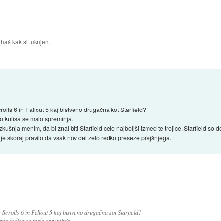
haš kak si fuknjen.
rolls 6 in Fallout 5 kaj bistveno drugačna kot Starfield?
samo kulisa se malo spreminja.
kušnja menim, da bi znal biti Starfield celo najboljši izmed te trojice. Starfield so 
 je skoraj pravilo da vsak nov del zelo redko preseže prejšnjega.
 Scrolls 6 in Fallout 5 kaj bistveno drugačna kot Starfield?
, samo kulisa se malo spreminja.