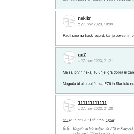
nekikr
::
27. nov 2023, 18:09
Padli smo na track record, kar je povsem neka
oo7
::
27. nov 2023, 21:21
Ma saj prvih nekaj 10 ur je igra dobra in z
Mogoče bi bilo boljše, da F76 in Starfield ne
111111111111
::
27. nov 2023, 21:28
oo7
je
27. nov 2023 ob 21:21
izjavil
:
Mogoče bi bilo boljše, da F76 in Starfield 
ko bi igrali Elder Scorls 6 :)