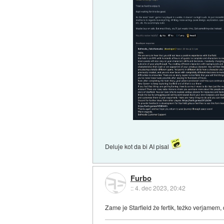
Deluje kot da bi AI pisal
Furbo
::
4. dec 2023, 20:42
Zame je Starfield že fertik, težko verjamem, d