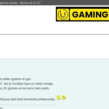
 umetne inteligence
::
danes ob 21:23
veliko igralcev to igra.
bo", ker je nonstop hype za nekaj novega.
o, št. igralcev so pa ravno tako padlo.
keting pa spet imeli previsoka pričakovanja.
MW