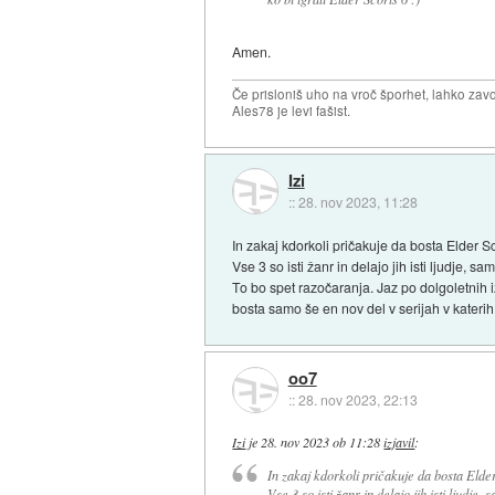
Amen.
Če prisloniš uho na vroč šporhet, lahko zavo
Ales78 je levi fašist.
Izi
::
28. nov 2023, 11:28
In zakaj kdorkoli pričakuje da bosta Elder Sc
Vse 3 so isti žanr in delajo jih isti ljudje, 
To bo spet razočaranja. Jaz po dolgoletnih iz
bosta samo še en nov del v serijah v katerih
oo7
::
28. nov 2023, 22:13
Izi
je
28. nov 2023 ob 11:28
izjavil
:
In zakaj kdorkoli pričakuje da bosta Elder
Vse 3 so isti žanr in delajo jih isti ljudje