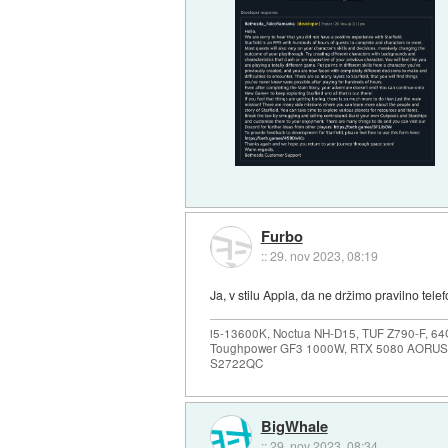
Furbo
::
29. nov 2023, 08:19
Ja, v stilu Appla, da ne držimo pravilno te
i5-13600K, Noctua NH-D15, TUF Z790-F, 
Toughpower GF3 1000W, RTX 5080 AORUS
S2722QC
BigWhale
::
29. nov 2023, 08:34