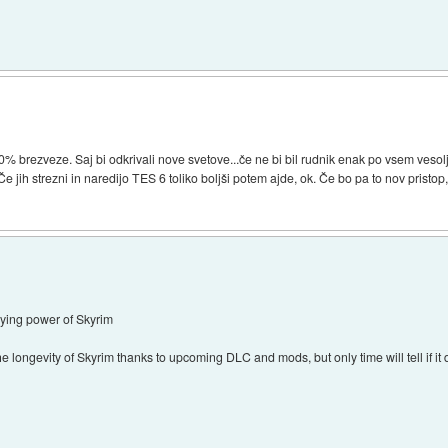
 brezveze. Saj bi odkrivali nove svetove...če ne bi bil rudnik enak po vsem vesolju
ih strezni in naredijo TES 6 toliko boljši potem ajde, ok. Če bo pa to nov pristop,
aying power of Skyrim
 longevity of Skyrim thanks to upcoming DLC and mods, but only time will tell if it 