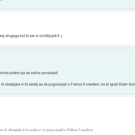
j drugega kot to kar si izmišljuješ ti ;)
animiva potem pa se začne ponavljati.
 bi obstajala in bi sedaj se že pogovarjali o Fallout 5 medtem, ko bi igrali Elder Scor
ne bi obstajala in bi sedaj se že pogovarjali o Fallout 5 medtem,