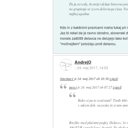
Pa ja seveda, Avstrijci delajo bistveno po
no grupirajo se izven delovnega časa. Verjet
najboj ugodna.
Kdo in z kakšnimi pravicami maha tukaj pri
Jaz bi rekel da je ravno obratno, slovenski 
morale zaščititi delavca ne delujejo tako ko
"močnejšem" položaju proti delavcu.
AndrejO
::
24. maj 2017, 14:03
Smrekar1
je
24. maj 2017 ob 10:38
izjavil
:
perci
je
24. maj 2017 ob 07:27
izjavil
:
Kako si pa to izračunal? Tistih 400
v takem doh. razredu) in si tam tam 
Razlike med plačami poglej. Delavec, ki v
400 EUR cenejši kot v Avstriji. Ne glede