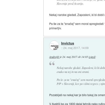
Slovenije pred Avstrijo.
Nekaj narobe gledaš. Zaposleni, ki bi dobil 
Pa še za ta "enačaj" sem moral spregledati 13
primerljiv.
Invictus
::
24. maj 2017, 14:09
AndrejO
je
24. maj 2017 ob 14:03
izjavil
:
Nekaj narobe gledaš. Zaposleni, ki bi dob
enako na tej in na oni strani.
Pa še za ta "enačaj" sem moral spregledat
P/P v Sloveniji, ker po višini regres z njimi
Pozabljaš na nekaj kar je bilo tukaj že ome
V Avstriji bo za 1800 delal tehnik neko ruti