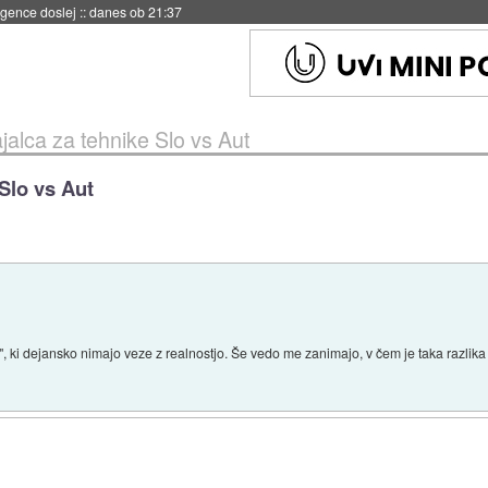
 umetne inteligence
::
danes ob 21:23
jalca za tehnike Slo vs Aut
 Slo vs Aut
e", ki dejansko nimajo veze z realnostjo. Še vedo me zanimajo, v čem je taka razlik