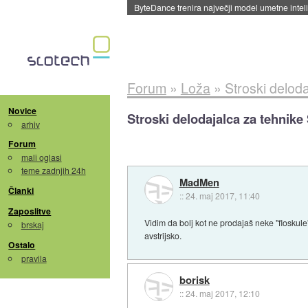
Spletne strani začele streči oglase za agente
Forum
»
Loža
»
Stroski deloda
Novice
Stroski delodajalca za tehnike
arhiv
Forum
mali oglasi
teme zadnjih 24h
MadMen
Članki
::
24. maj 2017, 11:40
Zaposlitve
Vidim da bolj kot ne prodajaš neke "floskul
brskaj
avstrijsko.
Ostalo
pravila
borisk
::
24. maj 2017, 12:10