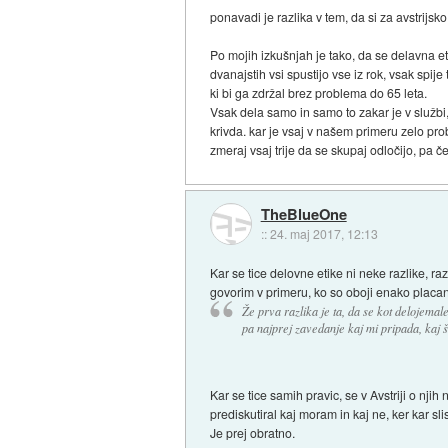
ponavadi je razlika v tem, da si za avstrijsko
Po mojih izkušnjah je tako, da se delavna etik
dvanajstih vsi spustijo vse iz rok, vsak spi
ki bi ga zdržal brez problema do 65 leta.
Vsak dela samo in samo to zakar je v službi,
krivda. kar je vsaj v našem primeru zelo pro
zmeraj vsaj trije da se skupaj odločijo, pa 
TheBlueOne
::
24. maj 2017, 12:13
Kar se tice delovne etike ni neke razlike, r
govorim v primeru, ko so oboji enako placani
Že prva razlika je ta, da se kot delojemal
pa najprej zavedanje kaj mi pripada, kaj š
Kar se tice samih pravic, se v Avstriji o njih
prediskutiral kaj moram in kaj ne, ker kar sli
Je prej obratno.