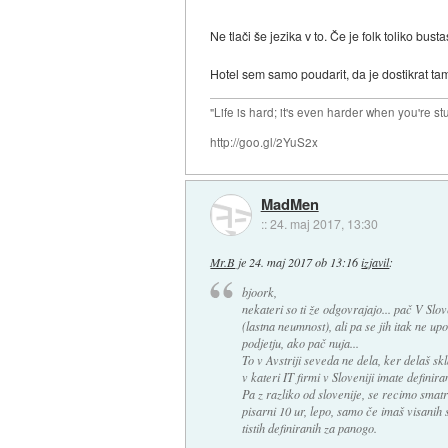
Ne tlači še jezika v to. Če je folk toliko bu
Hotel sem samo poudarit, da je dostikrat tam 
"Life is hard; it's even harder when you're st
http://goo.gl/2YuS2x
MadMen
::
24. maj 2017, 13:30
Mr.B
je
24. maj 2017 ob 13:16
izjavil
:
bjoork,
nekateri so ti že odgovrajajo... pač V Slov
(lastna neumnost), ali pa se jih itak ne u
podjetju, ako pač nuja...
To v Avstriji seveda ne dela, ker delaš 
v kateri IT firmi v Sloveniji imate defini
Pa z razliko od slovenije, se recimo smatra 
pisarni 10 ur, lepo, samo če imaš visani
tistih definiranih za panogo.