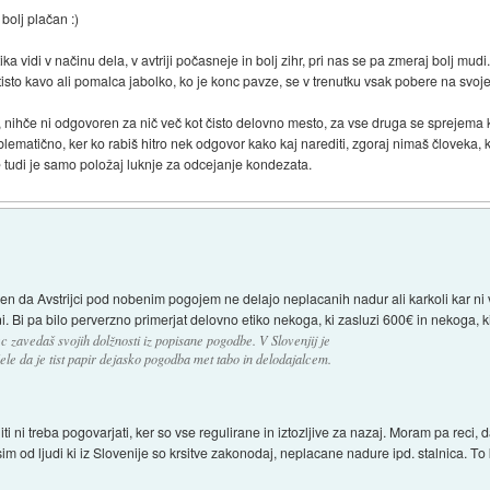
 bolj plačan :)
a vidi v načinu dela, v avtriji počasneje in bolj zihr, pri nas se pa zmeraj bolj mudi.
je tisto kavo ali pomalca jabolko, ko je konc pavze, se v trenutku vsak pobere na sv
 nihče ni odgovoren za nič več kot čisto delovno mesto, za vse druga se sprejema ko
blematično, ker ko rabiš hitro nek odgovor kako kaj narediti, zgoraj nimaš človeka, k
če tudi je samo položaj luknje za odcejanje kondezata.
azen da Avstrijci pod nobenim pogojem ne delajo neplacanih nadur ali karkoli kar ni 
. Bi pa bilo perverzno primerjat delovno etiko nekoga, ki zasluzi 600€ in nekoga, k
ec zavedaš svojih dolžnosti iz popisane pogodbe. V Slovenjij je
ele da je tist papir dejasko pogodba met tabo in delodajalcem.
 niti ni treba pogovarjati, ker so vse regulirane in iztozljive za nazaj. Moram pa reci, 
sim od ljudi ki iz Slovenije so krsitve zakonodaj, neplacane nadure ipd. stalnica. To 