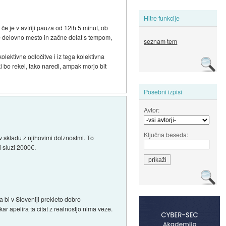
Hitre funkcije
 če je v avtriji pauza od 12ih 5 minut, ob
oje delovno mesto in začne delat s tempom,
seznam tem
lektivne odločitve i iz tega kolektivna
i bo rekel, tako naredi, ampak morjo bit
Posebni izpisi
Avtor:
Ključna beseda:
v skladu z njihovimi dolznostmi. To
i sluzi 2000€.
da bi v Sloveniji prekleto dobro
kar apelira ta citat z realnostjo nima veze.