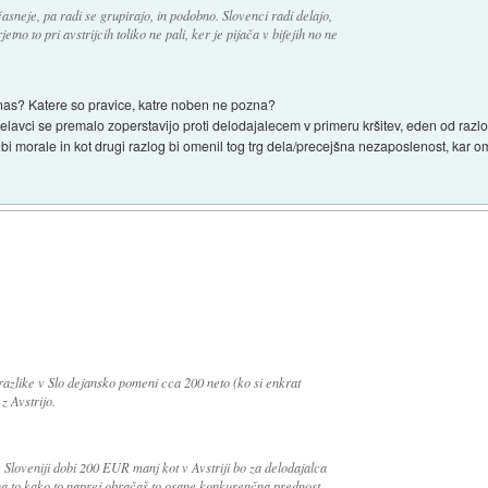
časneje, pa radi se grupirajo, in podobno. Slovenci radi delajo,
no to pri avstrijcih toliko ne pali, ker je pijača v bifejih no ne
 nas? Katere so pravice, katre noben ne pozna?
delavci se premalo zoperstavijo proti delodajalecem v primeru kršitev, eden od razlog
t bi morale in kot drugi razlog bi omenil tog trg dela/precejšna nezaposlenost, kar
 razlike v Slo dejansko pomeni cca 200 neto (ko si enkrat
z Avstrijo.
 Sloveniji dobi 200 EUR manj kot v Avstriji bo za delodajalca
 na to kako to naprej obračaš to osane konkurenčna prednost