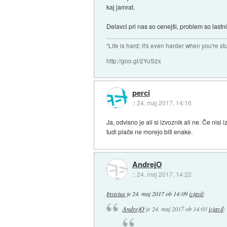
kaj jamrat.
Delavci pri nas so cenejši, problem so lastni
"Life is hard; it's even harder when you're st
http://goo.gl/2YuS2x
perci
::
24. maj 2017, 14:16
Ja, odvisno je ali si izvoznik ali ne. Če ni
tudi plače ne morejo biti enake.
AndrejO
::
24. maj 2017, 14:22
Invictus
je
24. maj 2017 ob 14:09
izjavil
:
AndrejO
je
24. maj 2017 ob 14:03
izjavil
: