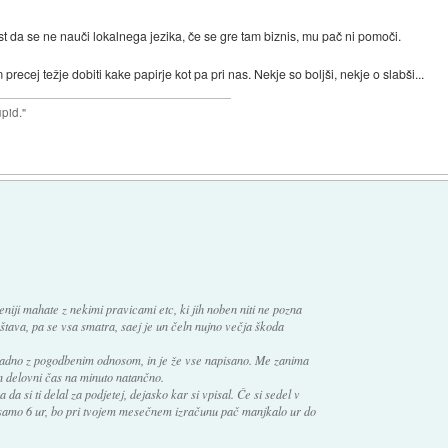
stast da se ne nauči lokalnega jezika, če se gre tam biznis, mu pač ni pomoči.
precej težje dobiti kake papirje kot pa pri nas. Nekje so boljši, nekje o slabši...
upid."
eniji mahate z nekimi pravicami etc, ki jih noben niti ne pozna
poštava, pa se vsa smatra, saej je un čeln nujno večja škoda
skladno z pogodbenim odnosom, in je že vse napisano. Me zanima
ran delovni čas na minuto natančno.
da si ti delal za podjetej, dejasko kar si vpisal. Če si sedel v
h samo 6 ur, bo pri tvojem mesečnem izračunu pač manjkalo ur do