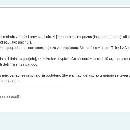
iji mahate z nekimi pravicami etc, ki jih noben niti ne pozna (lastna neumnost), ali p
djetju, ako pač nuja...
dno z pogodbenim odnosom, in je že vse napisano. Me zanima v kateri IT firmi v Slo
a si ti delal za podjetej, dejasko kar si vpisal. Če si sedel v pisarni 10 ur, lepo, s
h definiranih za panogo.
neje, pa radi se grupirajo, in podobno. Slovenci radi delajo, no grupirajo se izven d
najboj ugodna.
ben opredeliti,