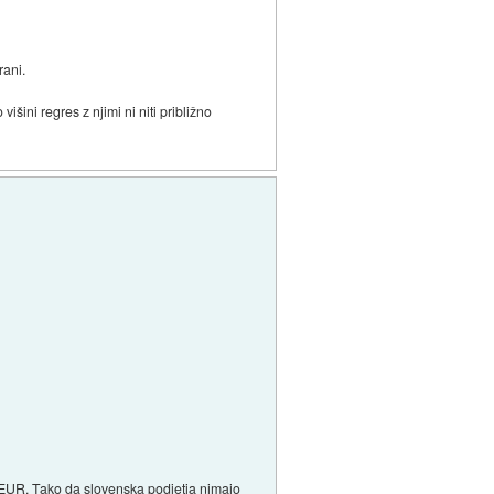
rani.
išini regres z njimi ni niti približno
00 EUR. Tako da slovenska podjetja nimajo