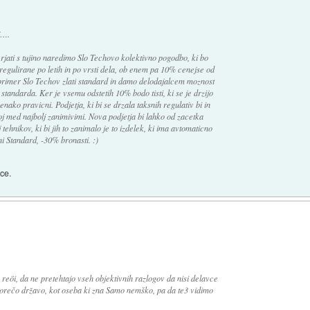
j….
erjati s tujino naredimo Slo Techovo kolektivno pogodbo, ki bo
regulirane po letih in po vrsti dela, ob enem pa 10% cenejse od
primer Slo Techov zlati standard in damo delodajalcem moznost
 standarda. Ker je vsemu odstetih 10% bodo tisti, ki se je drzijo
enako pravicni. Podjetja, ki bi se drzala taksnih regulativ bi in
akoj med najbolj zanimivimi. Nova podjetja bi lahko od zacetka
ehnikov, ki bi jih to zanimalo je to izdelek, ki ima avtomaticno
 Standard, -30% bronasti. :)
ce.
ü reöi, da ne pretehtajo vseh objektivnih razlogov da nisi delavce
vorečo državo, kot oseba ki zna Samo nemško, pa da te3 vidimo