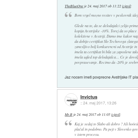
TheBlueOne
je
24. maj 2017 ob 11:22
izjavil
:
Bom vrgel mozno resitev v peskovnik ide
Glede na to, da se delodajalci zelijo prim
kopija Avstrijske -10%. Torej da so place 
kolektivne v Avstriji. Damo ime kakor na
da dobijo certifikat Slo Techovega zlatega
zanesljivo bolj konkurencni od Avstrije in 
imela ta certifikat bi bila za zaposlene t
imela ugled top delodajalca… Ce je dovolj t
povprasevanje. Recimo da -20% je srebrni
Jaz nocem imeti povprecne Avstrijske IT pla
Invictus
::
24. maj 2017, 13:26
Mr.B
je
24. maj 2017 ob 11:05
izjavil
:
Kaj je sedaj to Slabo ali dobro ? Ali hoöe
plačal in podobno. Pa pejt v Slovenko go
v istem procesu.