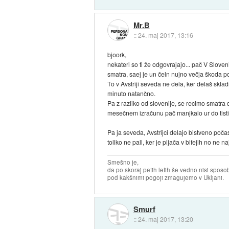
Mr.B
::
24. maj 2017, 13:16
bjoork,
nekateri so ti že odgovrajajo... pač V Sloven
smatra, saej je un čeln nujno večja škoda po
To v Avstriji seveda ne dela, ker delaš skla
minuto natančno.
Pa z razliko od slovenije, se recimo smatra d
mesečnem izračunu pač manjkalo ur do tisti
Pa ja seveda, Avstrijci delajo bistveno počas
toliko ne pali, ker je pijača v bifejih no ne 
Smešno je,
da po skoraj petih letih še vedno nisi sposo
pod kakšnimi pogoji zmagujemo v Ukljani.
Smurf
::
24. maj 2017, 13:20