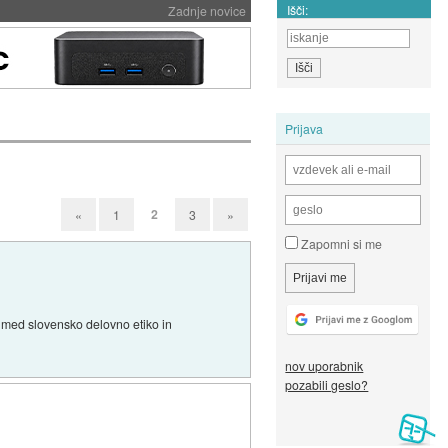
Išči:
Zadnje novice
Prijava
2
«
1
3
»
Zapomni si me
a med slovensko delovno etiko in
nov uporabnik
pozabili geslo?