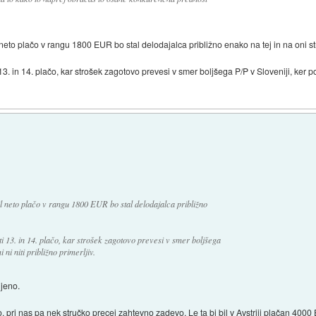
neto plačo v rangu 1800 EUR bo stal delodajalca približno enako na tej in na oni st
. in 14. plačo, kar strošek zagotovo prevesi v smer boljšega P/P v Sloveniji, ker po v
il neto plačo v rangu 1800 EUR bo stal delodajalca približno
i 13. in 14. plačo, kar strošek zagotovo prevesi v smer boljšega
 ni niti približno primerljiv.
njeno.
no, pri nas pa nek stručko precej zahtevno zadevo. Le ta bi bil v Avstriji plačan 40