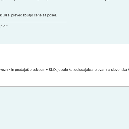
ki, ki si preveč zbijajo cene za posel.
upid."
si izvoznik in prodajaš predvsem v SLO, je zate kot delodajalca relevantna slovenska