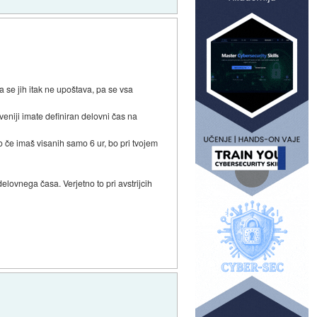
a se jih itak ne upoštava, pa se vsa
veniji imate definiran delovni čas na
amo če imaš visanih samo 6 ur, bo pri tvojem
elovnega časa. Verjetno to pri avstrijcih