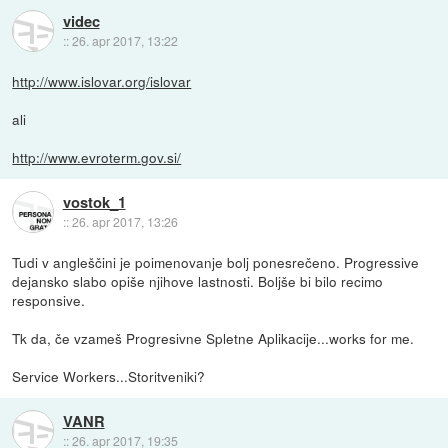
videc
::
26. apr 2017, 13:22
http://www.islovar.org/islovar
ali
http://www.evroterm.gov.si/
vostok_1
::
26. apr 2017, 13:26
Tudi v angleščini je poimenovanje bolj ponesrečeno. Progressive
dejansko slabo opiše njihove lastnosti. Boljše bi bilo recimo
responsive.
Tk da, če vzameš Progresivne Spletne Aplikacije...works for me.
Service Workers...Storitveniki?
VANR
::
26. apr 2017, 19:35