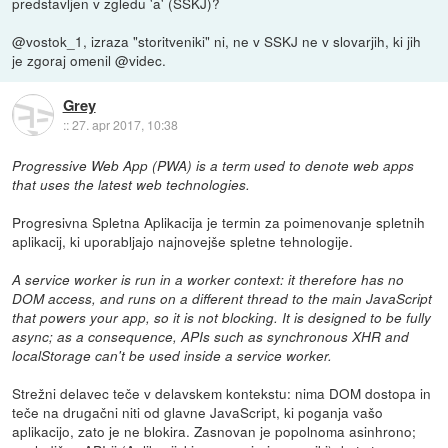
predstavljen v zgledu 'a' (SSKJ)?
@vostok_1, izraza "storitveniki" ni, ne v SSKJ ne v slovarjih, ki jih
je zgoraj omenil @videc.
Grey
::
27. apr 2017, 10:38
Progressive Web App (PWA) is a term used to denote web apps
that uses the latest web technologies.
Progresivna Spletna Aplikacija je termin za poimenovanje spletnih
aplikacij, ki uporabljajo najnovejše spletne tehnologije.
A service worker is run in a worker context: it therefore has no
DOM access, and runs on a different thread to the main JavaScript
that powers your app, so it is not blocking. It is designed to be fully
async; as a consequence, APIs such as synchronous XHR and
localStorage can't be used inside a service worker.
Strežni delavec teče v delavskem kontekstu: nima DOM dostopa in
teče na drugačni niti od glavne JavaScript, ki poganja vašo
aplikacijo, zato je ne blokira. Zasnovan je popolnoma asinhrono;