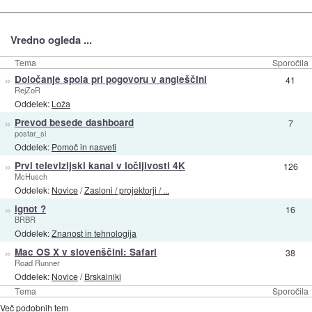
Vredno ogleda ...
Tema
Sporočila
»
Določanje spola pri pogovoru v angleščini
41
RejZoR
Oddelek:
Loža
»
Prevod besede dashboard
7
postar_si
Oddelek:
Pomoč in nasveti
»
Prvi televizijski kanal v ločljivosti 4K
126
McHusch
Oddelek:
Novice
/
Zasloni / projektorji / ...
»
ignot ?
16
BRBR
Oddelek:
Znanost in tehnologija
»
Mac OS X v slovenščini: Safari
38
Road Runner
Oddelek:
Novice
/
Brskalniki
Tema
Sporočila
Več podobnih tem