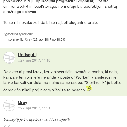
posledično API-ji (Aplikacijski programirni vmesniki), kot sta
sinhrona XHR in localStorage, ne morejo biti uporabljeni znotraj
strežnega delavca.
To se mi nekako zdi, da bi se najbolj elegantno bralo.
Zgodovina sprememb…
spremenilo:
Grey
(
27. apr 2017 ob 10:39
)
Unilseptij
::
27. apr 2017, 11:18
Delavec ni pravi izraz, ker v slovenščini označuje osebo, ki dela,
kar pa v tem primeru ne pride v poštev. "Worker" v angleščini je
lahko karkoli kar dela, ne nujno samo oseba. "Storitvenik" je bolje,
čeprav še nikoli prej nisem slišal za to besedo
.
Grey
::
27. apr 2017, 11:31
Unilseptij
je
27. apr 2017 ob 11:18
izjavil
: