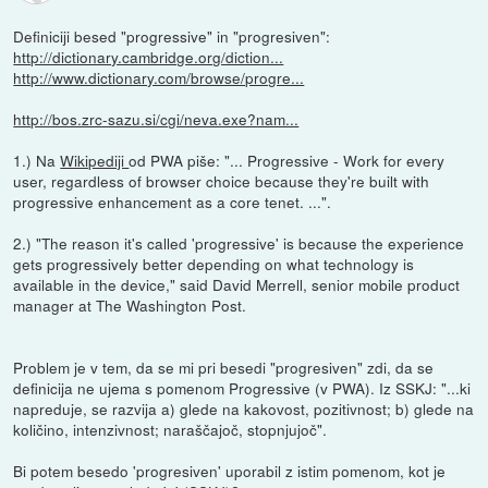
Definiciji besed "progressive" in "progresiven":
http://dictionary.cambridge.org/diction...
http://www.dictionary.com/browse/progre...
http://bos.zrc-sazu.si/cgi/neva.exe?nam...
1.) Na
Wikipediji
od PWA piše: "... Progressive - Work for every
user, regardless of browser choice because they're built with
progressive enhancement as a core tenet. ...".
2.) "The reason it's called 'progressive' is because the experience
gets progressively better depending on what technology is
available in the device," said David Merrell, senior mobile product
manager at The Washington Post.
Problem je v tem, da se mi pri besedi "progresiven" zdi, da se
definicija ne ujema s pomenom Progressive (v PWA). Iz SSKJ: "...ki
napreduje, se razvija a) glede na kakovost, pozitivnost; b) glede na
količino, intenzivnost; naraščajoč, stopnjujoč".
Bi potem besedo 'progresiven' uporabil z istim pomenom, kot je