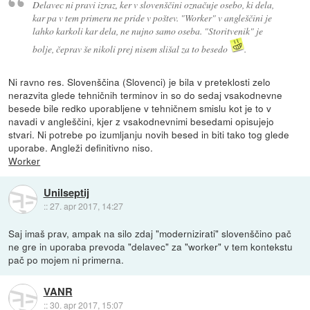
Delavec ni pravi izraz, ker v slovenščini označuje osebo, ki dela,
kar pa v tem primeru ne pride v poštev. "Worker" v angleščini je
lahko karkoli kar dela, ne nujno samo oseba. "Storitvenik" je
bolje, čeprav še nikoli prej nisem slišal za to besedo
.
Ni ravno res. Slovenščina (Slovenci) je bila v preteklosti zelo
nerazvita glede tehničnih terminov in so do sedaj vsakodnevne
besede bile redko uporabljene v tehničnem smislu kot je to v
navadi v angleščini, kjer z vsakodnevnimi besedami opisujejo
stvari. Ni potrebe po izumljanju novih besed in biti tako tog glede
uporabe. Angleži definitivno niso.
Worker
Unilseptij
::
27. apr 2017, 14:27
Saj imaš prav, ampak na silo zdaj "modernizirati" slovenščino pač
ne gre in uporaba prevoda "delavec" za "worker" v tem kontekstu
pač po mojem ni primerna.
VANR
::
30. apr 2017, 15:07