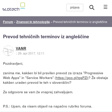
☰
Forum
»
Znanost in tehnologija
»
Prevod tehničnih terminov iz angleščine
Prevod tehničnih terminov iz angleščine
VANR
::
26. apr 2017, 12:11
Pozdravljeni,
zanima me, kakšen bi bil pravilen prevod za izraza "Progressive
Web Apps" in "Service Workers" (
https://goo.gl/tgsPZj)
? Že obstaja
kakšen uraden prevod le-teh v slovenščini?
Za odgovore se vam že vnaprej zahvaljujem.
P.S.: Upam, da nisem objavil na napačno rubriko foruma.