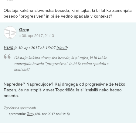
Obstaja kakšna slovenska beseda, ki ni tujka, ki bi lahko zamenjala
besedo "progresiven" in bi še vedno spadala v kontekst?
Grey
::
30. apr 2017, 21:13
VANR
je
30. apr 2017 ob 15:07
izjavil
:
Obstaja kakšna slovenska beseda, ki ni tujka, ki bi lahko
zamenjala besedo "progresiven" in bi še vedno spadala v
kontekst?
Napredne? Napredujoče? Kaj drugega od progresivne že težko.
Razen, če ne stopiš v svet Toporišiča in si izmisliš neko hecno
besedo.
Zgodovina sprememb…
spremenilo:
Grey
(
30. apr 2017 ob 21:15
)