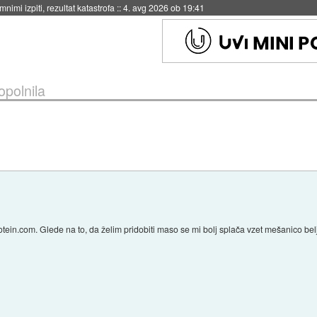
eto za večkratno uporabo
::
4. avg 2026 ob 19:41
polnila
ein.com. Glede na to, da želim pridobiti maso se mi bolj splača vzet mešanico belja