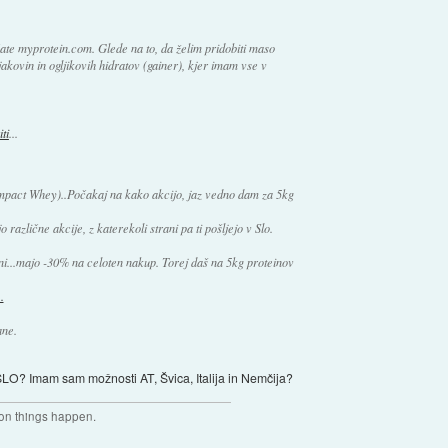
te myprotein.com. Glede na to, da želim pridobiti maso
akovin in ogljikovih hidratov (gainer), kjer imam vse v
ti
...
mpact Whey)..Počakaj na kako akcijo, jaz vedno dam za 5kg
 različne akcije, z katerekoli strani pa ti pošljejo v Slo.
ani...majo -30% na celoten nakup. Torej daš na 5kg proteinov
.
ane.
 SLO? Imam sam možnosti AT, Švica, Italija in Nemčija?
son things happen.