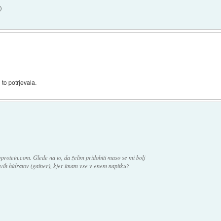
4
)
i to potrjevala.
rotein.com. Glede na to, da želim pridobiti maso se mi bolj
ovih hidratov (gainer), kjer imam vse v enem napitku?