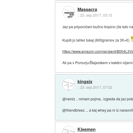
Massacra
::
23. sep 2017, 03:15
Jaz pa priporočam bučno tropino (če kdo najd
Kupiš jo lahko tukaj (600gramov za 30+€)
https://www.amazon.com/gp/aw/d/B004L3VL
Ali pa v Pomurju/Štajerskem v kakšni oljarni
kingsix
::
23. sep 2017, 07:02
@ramiz .. nimam pojma.. izgleda da jaz pot
@friendbreez ... a kaj whey pa ni iz naravni
Kleemen