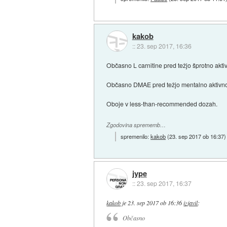
kakob
::
23. sep 2017, 16:36
Občasno L carnitine pred težjo šprotno akt
Občasno DMAE pred težjo mentalno aktivno
Oboje v less-than-recommended dozah.
Zgodovina sprememb…
spremenilo:
kakob
(
23. sep 2017 ob 16:37
)
jype
::
23. sep 2017, 16:37
kakob
je
23. sep 2017 ob 16:36
izjavil
:
Občasno