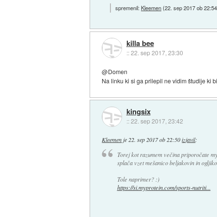
spremenil:
Kleemen
(
22. sep 2017 ob 22:5
killa bee
::
22. sep 2017, 23:30
@Domen
Na linku ki si ga prilepil ne vidim študije ki b
kingsix
::
22. sep 2017, 23:42
Kleemen
je
22. sep 2017 ob 22:50
izjavil
:
Torej kot razumem večina priporočate myp
splača vzet mešanico beljakovin in ogljik
Tole naprimer? :)
https://si.myprotein.com/sports-nutriti...