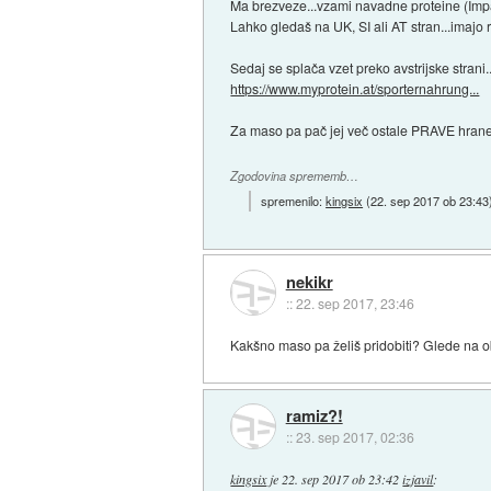
Ma brezveze...vzami navadne proteine (Imp
Lahko gledaš na UK, SI ali AT stran...imajo ra
Sedaj se splača vzet preko avstrijske stran
https://www.myprotein.at/sporternahrung...
Za maso pa pač jej več ostale PRAVE hrane
Zgodovina sprememb…
spremenilo:
kingsix
(
22. sep 2017 ob 23:43
nekikr
::
22. sep 2017, 23:46
Kakšno maso pa želiš pridobiti? Glede na ob
ramiz?!
::
23. sep 2017, 02:36
kingsix
je
22. sep 2017 ob 23:42
izjavil
: