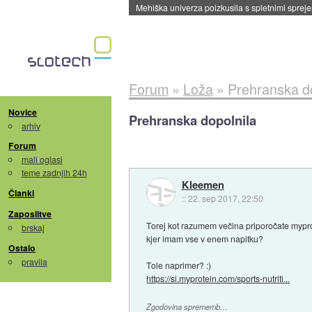
Evropska vesoljska agencija razvija svojo rak
Forum
»
Loža
»
Prehranska do
Novice
Prehranska dopolnila
arhiv
Forum
mali oglasi
teme zadnjih 24h
Kleemen
Članki
::
22. sep 2017, 22:50
Zaposlitve
Torej kot razumem večina priporočate myprot
brskaj
kjer imam vse v enem napitku?
Ostalo
pravila
Tole naprimer? :)
https://si.myprotein.com/sports-nutriti...
Zgodovina sprememb…