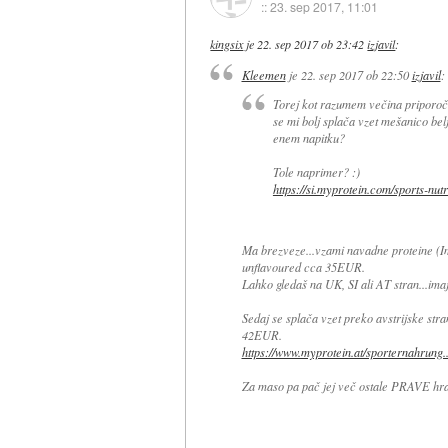
::
23. sep 2017, 11:01
kingsix
je
22. sep 2017 ob 23:42
izjavil
:
Kleemen
je
22. sep 2017 ob 22:50
izjavil
:
Torej kot razumem večina priporoča
se mi bolj splača vzet mešanico belj
enem napitku?
Tole naprimer? :)
https://si.myprotein.com/sports-nutri
Ma brezveze...vzami navadne proteine (I
unflavoured cca 35EUR.
Lahko gledaš na UK, SI ali AT stran...imajo
Sedaj se splača vzet preko avstrijske str
42EUR.
https://www.myprotein.at/sporternahrung..
Za maso pa pač jej več ostale PRAVE hr