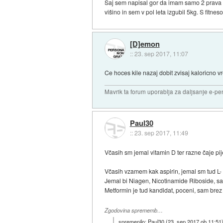
Saj sem napisal gor da imam samo 2 prava o
višino in sem v pol leta izgubil 5kg. S fit
[D]emon
::
23. sep 2017, 11:07
Ce hoces kile nazaj dobit zvisaj kaloricno v
Mavrik ta forum uporablja za daljsanje e-pen
Paul30
::
23. sep 2017, 11:49
Včasih sm jemal vitamin D ter razne čaje pi
Včasih vzamem kak aspirin, jemal sm tud L- c
Jemal bi Niagen, Nicotinamide Riboside, sam 
Metformin je tud kandidat, poceni, sam brez
Zgodovina sprememb…
spremenilo:
Paul30
(
23. sep 2017 ob 11:51