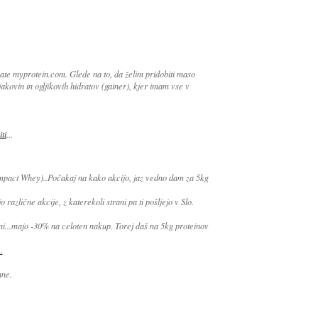
te myprotein.com. Glede na to, da želim pridobiti maso
akovin in ogljikovih hidratov (gainer), kjer imam vse v
ti
...
mpact Whey)..Počakaj na kako akcijo, jaz vedno dam za 5kg
 različne akcije, z katerekoli strani pa ti pošljejo v Slo.
ani...majo -30% na celoten nakup. Torej daš na 5kg proteinov
.
ane.