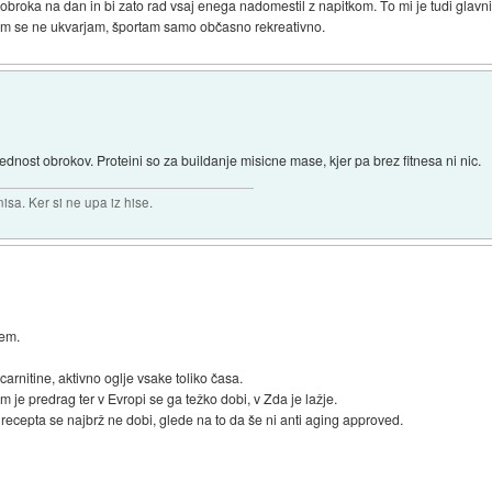
broka na dan in bi zato rad vsaj enega nadomestil z napitkom. To mi je tudi glavn
nesom se ne ukvarjam, športam samo občasno rekreativno.
rednost obrokov. Proteini so za buildanje misicne mase, kjer pa brez fitnesa ni nic.
isa. Ker si ne upa iz hise.
jem.
arnitine, aktivno oglje vsake toliko časa.
je predrag ter v Evropi se ga težko dobi, v Zda je lažje.
 recepta se najbrž ne dobi, glede na to da še ni anti aging approved.
)