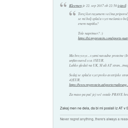
Kleemen
je
22. sep 2017 ob 22:50
izjavil
:
Torej kot razumem večina priporoča
se mi bolj splača vzet mešanico belj
enem napitku?
Tole naprimer? :)
https://si.myprotein.com/sports-nutri
Ma brezveze...vzami navadne proteine (I
unflavoured cca 35EUR.
Lahko gledaš na UK, SI ali AT stran...imajo
Sedaj se splača vzet preko avstrijske str
42EUR.
https://www.myprotein.at/sporternahrung..
Za maso pa pač jej več ostale PRAVE hr
Zakaj men ne dela, da bi mi poslali iz AT v
Never regret anything, there's always a rea