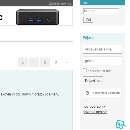
Išči:
Zadnje novice
Prijava
3
»
«
1
2
Zapomni si me
kovin in ogljikovih hidratov (gainer),
nov uporabnik
pozabili geslo?