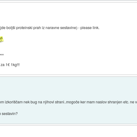
e boljši proteinski prah iz naravne sestavine) - please link.
...
 za 1€ 1kg!!!
em izkoriščam nek bug na njihovi strani..mogoče ker mam naslov shranjen etc. ne v
h sestavin?