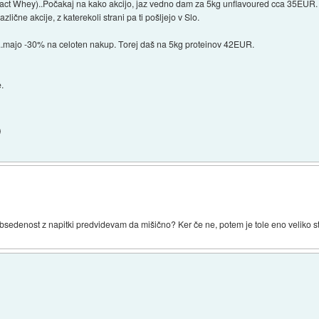
act Whey)..Počakaj na kako akcijo, jaz vedno dam za 5kg unflavoured cca 35EUR.
zlične akcije, z katerekoli strani pa ti pošljejo v Slo.
i...majo -30% na celoten nakup. Torej daš na 5kg proteinov 42EUR.
.
)
sedenost z napitki predvidevam da mišično? Ker če ne, potem je tole eno veliko st