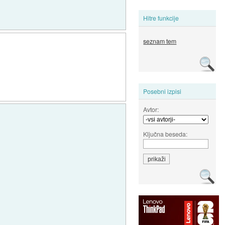
Hitre funkcije
seznam tem
Posebni izpisi
Avtor:
Ključna beseda: