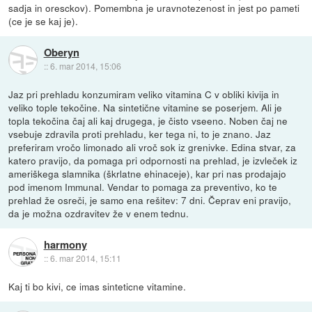
sadja in oresckov). Pomembna je uravnotezenost in jest po pameti
(ce je se kaj je).
Oberyn
::
6. mar 2014, 15:06
Jaz pri prehladu konzumiram veliko vitamina C v obliki kivija in
veliko tople tekočine. Na sintetične vitamine se poserjem. Ali je
topla tekočina čaj ali kaj drugega, je čisto vseeno. Noben čaj ne
vsebuje zdravila proti prehladu, ker tega ni, to je znano. Jaz
preferiram vročo limonado ali vroč sok iz grenivke. Edina stvar, za
katero pravijo, da pomaga pri odpornosti na prehlad, je izvleček iz
ameriškega slamnika (škrlatne ehinaceje), kar pri nas prodajajo
pod imenom Immunal. Vendar to pomaga za preventivo, ko te
prehlad že osreči, je samo ena rešitev: 7 dni. Čeprav eni pravijo,
da je možna ozdravitev že v enem tednu.
harmony
::
6. mar 2014, 15:11
Kaj ti bo kivi, ce imas sinteticne vitamine.