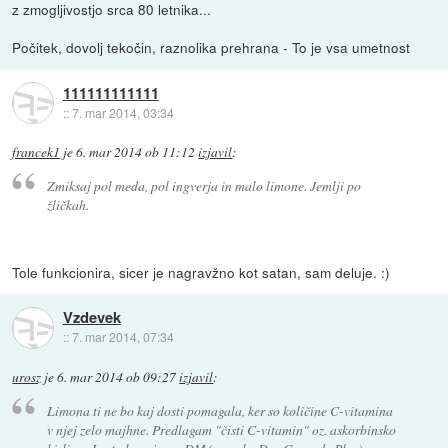
z zmogljivostjo srca 80 letnika...
Počitek, dovolj tekočin, raznolika prehrana - To je vsa umetnost
111111111111
::
7. mar 2014, 03:34
francek1
je
6. mar 2014 ob 11:12
izjavil
:
Zmiksaj pol meda, pol ingverja in malo limone. Jemlji po
žličkah.
Tole funkcionira, sicer je nagravžno kot satan, sam deluje. :)
Vzdevek
::
7. mar 2014, 07:34
urosz
je
6. mar 2014 ob 09:27
izjavil
:
Limona ti ne bo kaj dosti pomagala, ker so količine C-vitamina
v njej zelo majhne. Predlagam "čisti C-vitamin" oz. askorbinsko