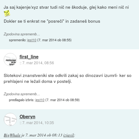
Ja saj kajenje/xyz stvar tudi nič ne škoduje, glej kako meni nič ni
Dokler se ti enkrat ne "posreči" in zadaneš bonus
Zgodovina sprememb…
spremenilo:
jest10
(
7. mar 2014 ob 08:55
)
first_line
::
7. mar 2014, 08:56
Slotekovi znanstveniki ste odkrili zakaj so dinozavri izumrli- ker so
prehlajeni ne ležali doma v postelji.
Zgodovina sprememb…
predlagalo izbris:
jest10
(
7. mar 2014 ob 08:59
)
Oberyn
::
7. mar 2014, 10:35
BigWhale
je
7. mar 2014 ob 08:13
izjavil
: