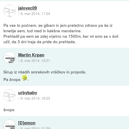
jalovec09
::
6. mar 2014, 17:24
Pa vse to počnem, se gibam in jem pretežno zdravo pa še iz
kmetije sem, tud med in kakšne mandarine.
Prehladil pa sem se zdej vrjetno na 1500m, ker mi smo se v šoli
učil, da 3 dni traja da pride do prehlada.
Martin Krpan
::
6. mar 2014, 19:21
Sirup iz mladih smrekovih vršičkov in propolis.
Pa šnops
.
urbybaby
::
6. mar 2014, 19:23
šnops
[D]emon
::
6. mar 2014, 21:39