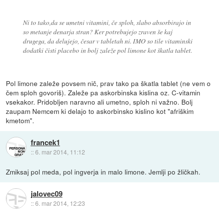
Ni to tako,da se umetni vitamini, če sploh, slabo absorbirajo in
so metanje denarja stran? Ker potrebujejo zraven še kaj
drugega, da delujejo, česar v tabletah ni. IMO so tile vitaminski
dodatki čisti placebo in bolj zaleže pol limone kot škatla tablet.
Pol limone zaleže povsem nič, prav tako pa škatla tablet (ne vem o
čem sploh govoriš). Zaleže pa askorbinska kislina oz. C-vitamin
vsekakor. Pridobljen naravno ali umetno, sploh ni važno. Bolj
zaupam Nemcem ki delajo to askorbinsko kislino kot "afriškim
kmetom".
francek1
::
6. mar 2014, 11:12
Zmiksaj pol meda, pol ingverja in malo limone. Jemlji po žličkah.
jalovec09
::
6. mar 2014, 12:23