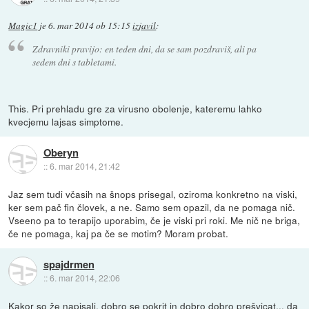
Magic1
je
6. mar 2014 ob 15:15
izjavil
:
Zdravniki pravijo: en teden dni, da se sam pozdraviš, ali pa
sedem dni s tabletami.
This. Pri prehladu gre za virusno obolenje, kateremu lahko
kvecjemu lajsas simptome.
Oberyn
::
6. mar 2014, 21:42
Jaz sem tudi včasih na šnops prisegal, oziroma konkretno na viski,
ker sem pač fin človek, a ne. Samo sem opazil, da ne pomaga nič.
Vseeno pa to terapijo uporabim, če je viski pri roki. Me nič ne briga,
če ne pomaga, kaj pa če se motim? Moram probat.
spajdrmen
::
6. mar 2014, 22:06
Kakor so že napisali, dobro se pokrit in dobro dobro prešvicat... da