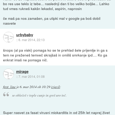
bo res use teklo iz tebe... naslednji dan ti bo veliko boljše... Lahko
tud vmes rukneš kakšn lekadol, aspirin, naprosin
če maš pa nos zamašen, pa utipki mal v google pa boš dobil
nasvete
urbybaby
::
6. mar 2014, 22:13
šnops (al pa viski) pomaga ko se te prehlad šele prijemlje in ga s
tem ne preženeš temveč skrajšaš in omiliš smrkanje ipd.... Ko ga
enkrat imaš ne pomaga nič.
mirage
::
7. mar 2014, 01:08
first_line
je
6. mar 2014 ob 10:29
izjavil
:
se oblečeš v tople cunje in greš uro teč.
Super nasvet za fasat virusni miokarditis in od 25ih let naprej živet