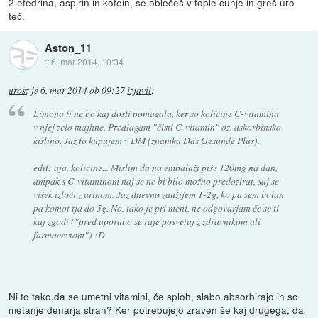
2 efedrina, aspirin in kofein, se oblečeš v tople cunje in greš uro
teč.
Aston_11
::
6. mar 2014, 10:34
urosz
je
6. mar 2014 ob 09:27
izjavil
:
Limona ti ne bo kaj dosti pomagala, ker so količine C-vitamina
v njej zelo majhne. Predlagam "čisti C-vitamin" oz. askorbinsko
kislino. Jaz to kupujem v DM (znamka Das Gesunde Plus).
edit: aja, količine... Mislim da na embalaži piše 120mg na dan,
ampak s C-vitaminom naj se ne bi bilo možno predozirat, saj se
višek izloči z urinom. Jaz dnevno zaužijem 1-2g, ko pa sem bolan
pa komot tja do 5g. No, tako je pri meni, ne odgovarjam če se ti
kaj zgodi ("pred uporabo se raje posvetuj z zdravnikom ali
farmacevtom") :D
Ni to tako,da se umetni vitamini, če sploh, slabo absorbirajo in so
metanje denarja stran? Ker potrebujejo zraven še kaj drugega, da