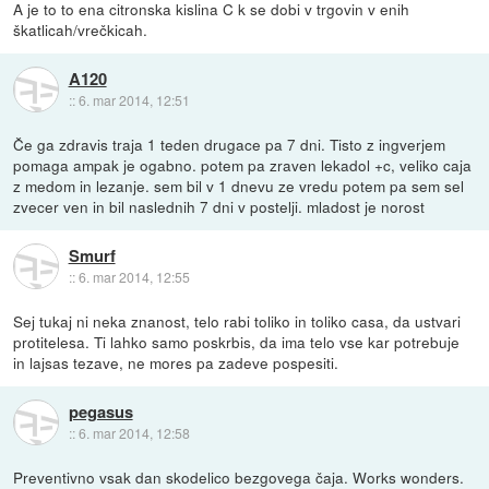
A je to to ena citronska kislina C k se dobi v trgovin v enih
škatlicah/vrečkicah.
A120
::
6. mar 2014, 12:51
Če ga zdravis traja 1 teden drugace pa 7 dni. Tisto z ingverjem
pomaga ampak je ogabno. potem pa zraven lekadol +c, veliko caja
z medom in lezanje. sem bil v 1 dnevu ze vredu potem pa sem sel
zvecer ven in bil naslednih 7 dni v postelji. mladost je norost
Smurf
::
6. mar 2014, 12:55
Sej tukaj ni neka znanost, telo rabi toliko in toliko casa, da ustvari
protitelesa. Ti lahko samo poskrbis, da ima telo vse kar potrebuje
in lajsas tezave, ne mores pa zadeve pospesiti.
pegasus
::
6. mar 2014, 12:58
Preventivno vsak dan skodelico bezgovega čaja. Works wonders.