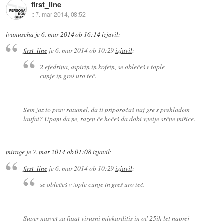
first_line
::
7. mar 2014, 08:52
ivanuscha
je
6. mar 2014 ob 16:14
izjavil
:
first_line
je
6. mar 2014 ob 10:29
izjavil
:
2 efedrina, aspirin in kofein, se oblečeš v tople
cunje in greš uro teč.
Sem jaz to prav razumel, da ti priporočaš naj gre s prehladom
laufat? Upam da ne, razen če hočeš da dobi vnetje srčne mišice.
mirage
je
7. mar 2014 ob 01:08
izjavil
:
first_line
je
6. mar 2014 ob 10:29
izjavil
:
se oblečeš v tople cunje in greš uro teč.
Super nasvet za fasat virusni miokarditis in od 25ih let naprej