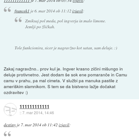
111111111111
je
7. mar 2014 ob 03:34
izjavil
:
francek1
je
6. mar 2014 ob 11:12
izjavil
:
Zmiksaj pol meda, pol ingverja in malo limone.
Jemlji po žličkah.
Tole funkcionira, sicer je nagravžno kot satan, sam deluje. :)
Zakaj nagravžno.. prov kul je. Ingver krasno zičini mišungo in
deluje protivnetno. Jest dodam še sok ene pomaranče in Camu
camu v prahu, pa mal cimeta. V službi pa manuka pastile z
ameriškim slamnikom. S tem se da bistveno lažje dočakat
ozdravitev :)
111111111111
::
7. mar 2014, 14:46
destiny
je
7. mar 2014 ob 11:42
izjavil
: