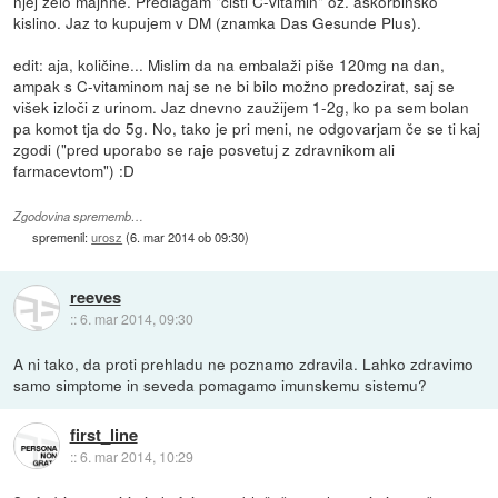
njej zelo majhne. Predlagam "čisti C-vitamin" oz. askorbinsko
kislino. Jaz to kupujem v DM (znamka Das Gesunde Plus).
edit: aja, količine... Mislim da na embalaži piše 120mg na dan,
ampak s C-vitaminom naj se ne bi bilo možno predozirat, saj se
višek izloči z urinom. Jaz dnevno zaužijem 1-2g, ko pa sem bolan
pa komot tja do 5g. No, tako je pri meni, ne odgovarjam če se ti kaj
zgodi ("pred uporabo se raje posvetuj z zdravnikom ali
farmacevtom") :D
Zgodovina sprememb…
spremenil:
urosz
(
6. mar 2014 ob 09:30
)
reeves
::
6. mar 2014, 09:30
A ni tako, da proti prehladu ne poznamo zdravila. Lahko zdravimo
samo simptome in seveda pomagamo imunskemu sistemu?
first_line
::
6. mar 2014, 10:29