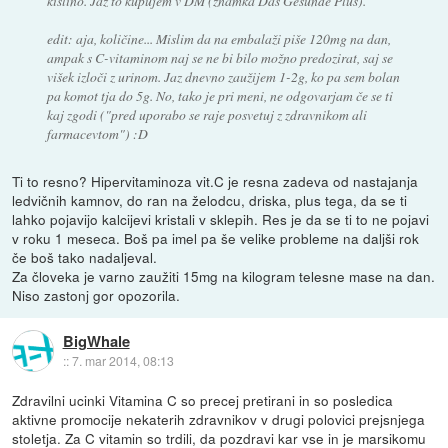
kislino. Jaz to kupujem v DM (znamka Das Gesunde Plus).
edit: aja, količine... Mislim da na embalaži piše 120mg na dan,
ampak s C-vitaminom naj se ne bi bilo možno predozirat, saj se
višek izloči z urinom. Jaz dnevno zaužijem 1-2g, ko pa sem bolan
pa komot tja do 5g. No, tako je pri meni, ne odgovarjam če se ti
kaj zgodi ("pred uporabo se raje posvetuj z zdravnikom ali
farmacevtom") :D
Ti to resno? Hipervitaminoza vit.C je resna zadeva od nastajanja
ledvičnih kamnov, do ran na želodcu, driska, plus tega, da se ti
lahko pojavijo kalcijevi kristali v sklepih. Res je da se ti to ne pojavi
v roku 1 meseca. Boš pa imel pa še velike probleme na daljši rok
če boš tako nadaljeval.
Za človeka je varno zaužiti 15mg na kilogram telesne mase na dan.
Niso zastonj gor opozorila.
BigWhale
::
7. mar 2014, 08:13
Zdravilni ucinki Vitamina C so precej pretirani in so posledica
aktivne promocije nekaterih zdravnikov v drugi polovici prejsnjega
stoletja. Za C vitamin so trdili, da pozdravi kar vse in je marsikomu