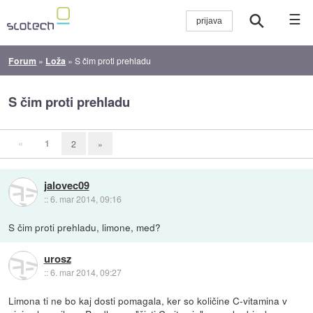
☰
Forum
»
Loža
»
S čim proti prehladu
S čim proti prehladu
«
1
2
»
jalovec09
::
6. mar 2014, 09:16
S čim proti prehladu, limone, med?
urosz
::
6. mar 2014, 09:27
Limona ti ne bo kaj dosti pomagala, ker so količine C-vitamina v