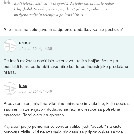
Bodi telesno aktiven - nek sport 2-3x tedensko in bos le redko
kdaj zbolel. Seveda ne sme manjkati "zdrava" prehrana -
misljeno sadje in zelenjava po lastni izbiri.
A to mislis na zelenjavo in sadje brez dodatkov kot so pesticidi?
urosz
::
6. mar 2014, 14:35
Če imaš možnost dobiti bio zelenjavo - toliko boljše, če ne pa -
pesticidi te ne bodo ubili tako hitro kot te bo industrijsko predelana
hrana.
kixs
::
6. mar 2014, 14:40
Predvsem sem mislil na vitamine, minerale in vlaknine, ki jih dobis s
sadnjem in zelenjavo - dodatno se razne orescke za potrebne
mascobe. Torej cisto na splosno.
Kaj sicer jes je pomembno, vendar veliko ljudi "pozabi" na cisto
osnovna zivila, ki ti ne vzamejo nic casa za pripravo (kar se tice