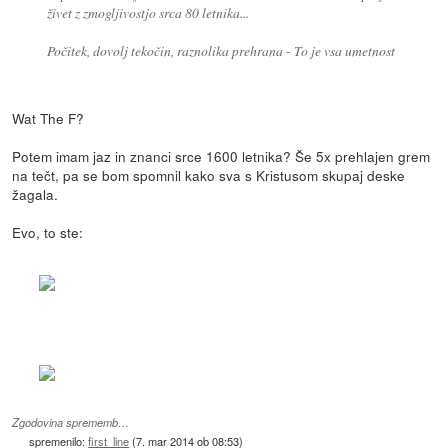
živet z zmogljivostjo srca 80 letnika...
Počitek, dovolj tekočin, raznolika prehrana - To je vsa umetnost
Wat The F?
Potem imam jaz in znanci srce 1600 letnika? Še 5x prehlajen grem
na tečt, pa se bom spomnil kako sva s Kristusom skupaj deske
žagala.
Evo, to ste:
Zgodovina sprememb…
spremenilo:
first_line
(
7. mar 2014 ob 08:53
)