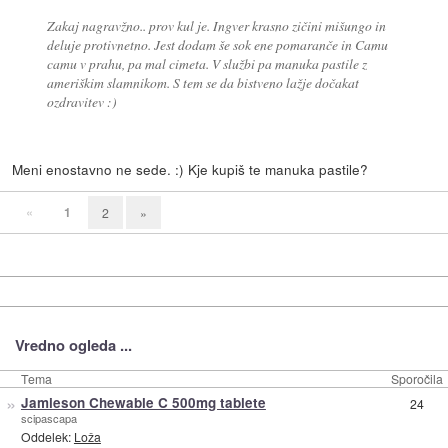
Zakaj nagravžno.. prov kul je. Ingver krasno zičini mišungo in
deluje protivnetno. Jest dodam še sok ene pomaranče in Camu
camu v prahu, pa mal cimeta. V službi pa manuka pastile z
ameriškim slamnikom. S tem se da bistveno lažje dočakat
ozdravitev :)
Meni enostavno ne sede. :) Kje kupiš te manuka pastile?
«
1
2
»
Vredno ogleda ...
Tema
Sporočila
»
Jamieson Chewable C 500mg tablete
24
scipascapa
Oddelek:
Loža