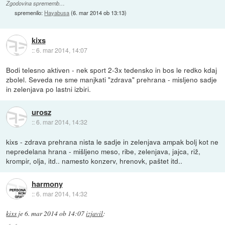
Zgodovina sprememb…
spremenilo:
Hayabusa
(
6. mar 2014 ob 13:13
)
kixs
::
6. mar 2014, 14:07
Bodi telesno aktiven - nek sport 2-3x tedensko in bos le redko kdaj
zbolel. Seveda ne sme manjkati "zdrava" prehrana - misljeno sadje
in zelenjava po lastni izbiri.
urosz
::
6. mar 2014, 14:32
kixs - zdrava prehrana nista le sadje in zelenjava ampak bolj kot ne
nepredelana hrana - mišljeno meso, ribe, zelenjava, jajca, riž,
krompir, olja, itd.. namesto konzerv, hrenovk, paštet itd..
harmony
::
6. mar 2014, 14:32
kixs
je
6. mar 2014 ob 14:07
izjavil
: