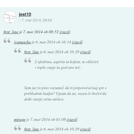
jest10
::
7. mar 2014, 08:54
first_line
je
7. mar 2014 ob 08:52
izjavil
:
ivanuscha
je
6. mar 2014 ob 16:14
izjavil
:
first_line
je
6. mar 2014 ob 10:29
izjavil
:
2 efedrina, aspirin in kofein, se oblečeš
v tople cunje in greš uro teč.
Sem jaz to prav razumel, da ti priporočaš naj gre s
prehladom laufat? Upam da ne, razen če hočeš da
dobi vnetje srčne mišice.
mirage
je
7. mar 2014 ob 01:08
izjavil
:
first_line
je
6. mar 2014 ob 10:29
izjavil
: