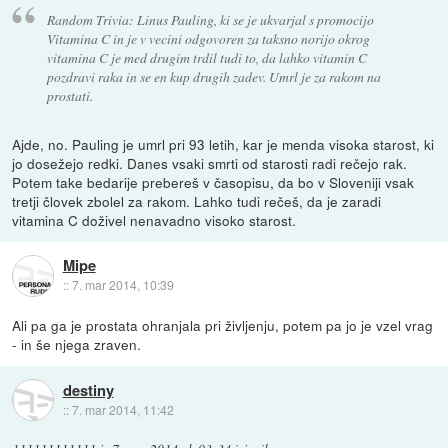
Random Trivia: Linus Pauling, ki se je ukvarjal s promocijo
Vitamina C in je v vecini odgovoren za taksno norijo okrog
vitamina C je med drugim trdil tudi to, da lahko vitamin C
pozdravi raka in se en kup drugih zadev. Umrl je za rakom na
prostati.
Ajde, no. Pauling je umrl pri 93 letih, kar je menda visoka starost, ki
jo dosežejo redki. Danes vsaki smrti od starosti radi rečejo rak.
Potem take bedarije prebereš v časopisu, da bo v Sloveniji vsak
tretji človek zbolel za rakom. Lahko tudi rečeš, da je zaradi
vitamina C doživel nenavadno visoko starost.
Mipe
::
7. mar 2014, 10:39
Ali pa ga je prostata ohranjala pri življenju, potem pa jo je vzel vrag
- in še njega zraven.
destiny
::
7. mar 2014, 11:42