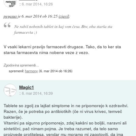
::
6. mar 2014, 16:26
pegasus
je
6. mar 2014 ob 16:25
izjavil
:
Ne rabiš nobenih tablet in kaj vem česa. Btw, oba starša sta
farmacevta ;)
V vsaki lekarni pravijo farmacevti drugace. Tako, da to ker sta
starsa farmacevta nima nobene veze z vezo.
Zgodovina sprememb…
spremenil:
harmony
(
6. mar 2014 ob 16:26
)
Magic1
::
6. mar 2014, 16:39
Tablete so zgolj za lajšat simptome in ne pripomorejo k ozdravitvi.
Razen, če je potreba po antibiotikih (če ni virus krivec, temveč
bakterije).
Vitamini pa sigurno pripomorejo, zdaj kakšni so boljši, naravni ali
sintetični, pač nimam pojma. Je treba razumet, da telo samo
proizvede protitelesa, vendar mu moramo mi zagotoviti, da ima