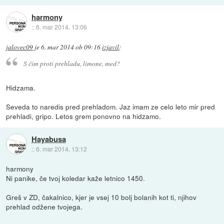
harmony
::
6. mar 2014, 13:06
jalovec09
je
6. mar 2014 ob 09:16
izjavil
:
S čim proti prehladu, limone, med?
Hidzama.
Seveda to naredis pred prehladom. Jaz imam ze celo leto mir pred
prehladi, gripo. Letos grem ponovno na hidzamo.
Hayabusa
::
6. mar 2014, 13:12
harmony
Ni panike, če tvoj koledar kaže letnico 1450.
Greš v ZD, čakalnico, kjer je vsej 10 bolj bolanih kot ti, njihov
prehlad odžene tvojega.