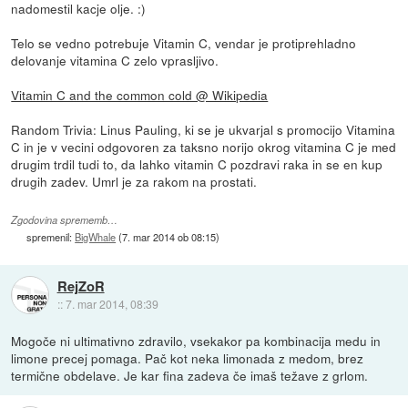
nadomestil kacje olje. :)
Telo se vedno potrebuje Vitamin C, vendar je protiprehladno
delovanje vitamina C zelo vprasljivo.
Vitamin C and the common cold @ Wikipedia
Random Trivia: Linus Pauling, ki se je ukvarjal s promocijo Vitamina
C in je v vecini odgovoren za taksno norijo okrog vitamina C je med
drugim trdil tudi to, da lahko vitamin C pozdravi raka in se en kup
drugih zadev. Umrl je za rakom na prostati.
Zgodovina sprememb…
spremenil:
BigWhale
(
7. mar 2014 ob 08:15
)
RejZoR
::
7. mar 2014, 08:39
Mogoče ni ultimativno zdravilo, vsekakor pa kombinacija medu in
limone precej pomaga. Pač kot neka limonada z medom, brez
termične obdelave. Je kar fina zadeva če imaš težave z grlom.