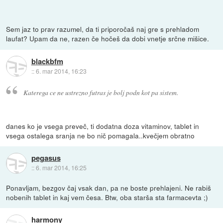
Sem jaz to prav razumel, da ti priporočaš naj gre s prehladom
laufat? Upam da ne, razen če hočeš da dobi vnetje srčne mišice.
blackbfm
::
6. mar 2014, 16:23
Katerega ce ne ustrezno futras je bolj podn kot pa sistem.
danes ko je vsega preveč, ti dodatna doza vitaminov, tablet in
vsega ostalega sranja ne bo nič pomagala..kvečjem obratno
pegasus
::
6. mar 2014, 16:25
Ponavljam, bezgov čaj vsak dan, pa ne boste prehlajeni. Ne rabiš
nobenih tablet in kaj vem česa. Btw, oba starša sta farmacevta ;)
harmony