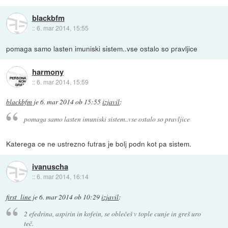
blackbfm
::
6. mar 2014, 15:55
pomaga samo lasten imuniski sistem..vse ostalo so pravljice
harmony
::
6. mar 2014, 15:59
blackbfm
je
6. mar 2014 ob 15:55
izjavil
:
pomaga samo lasten imuniski sistem..vse ostalo so pravljice
Katerega ce ne ustrezno futras je bolj podn kot pa sistem.
ivanuscha
::
6. mar 2014, 16:14
first_line
je
6. mar 2014 ob 10:29
izjavil
:
2 efedrina, aspirin in kofein, se oblečeš v tople cunje in greš uro
teč.