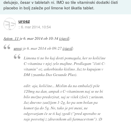
delujejo, česar v tabletah ni. IMO so tile vitaminski dodatki čisti
placebo in bolj zaleže pol limone kot škatla tablet.
urosz
::
6. mar 2014, 10:54
Aston_11
je
6. mar 2014 ob 10:34
izjavil
:
urosz
je
6. mar 2014 ob 09:27
izjavil
:
Limona ti ne bo kaj dosti pomagala, ker so količine
C-vitamina v njej zelo majhne. Predlagam "čisti C-
vitamin" oz. askorbinsko kislino. Jaz to kupujem v
DM (znamka Das Gesunde Plus).
edit: aja, količine... Mislim da na embalaži piše
120mg na dan, ampak s C-vitaminom naj se ne bi
bilo možno predozirat, saj se višek izloči z urinom.
Jaz dnevno zaužijem 1-2g, ko pa sem bolan pa
komot tja do 5g. No, tako je pri meni, ne
odgovarjam če se ti kaj zgodi ("pred uporabo se
raje posvetuj z zdravnikom ali farmacevtom") :D