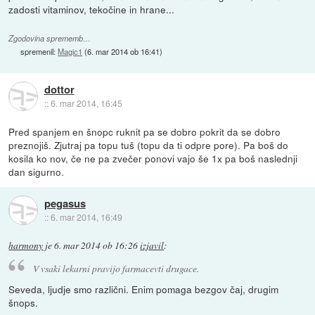
zadosti vitaminov, tekočine in hrane...
Zgodovina sprememb…
spremenil:
Magic1
(
6. mar 2014 ob 16:41
)
dottor
::
6. mar 2014, 16:45
Pred spanjem en šnopc ruknit pa se dobro pokrit da se dobro
preznojiš. Zjutraj pa topu tuš (topu da ti odpre pore). Pa boš do
kosila ko nov, če ne pa zvečer ponovi vajo še 1x pa boš naslednji
dan sigurno.
pegasus
::
6. mar 2014, 16:49
harmony
je
6. mar 2014 ob 16:26
izjavil
:
V vsaki lekarni pravijo farmacevti drugace.
Seveda, ljudje smo različni. Enim pomaga bezgov čaj, drugim
šnops.