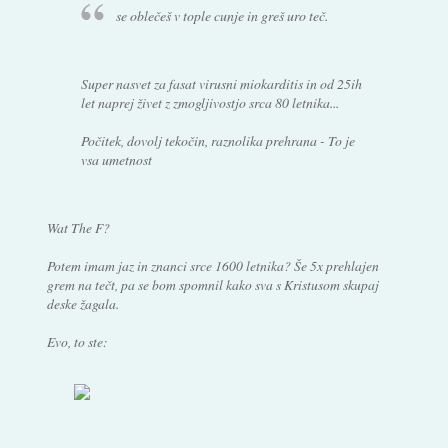
se oblečeš v tople cunje in greš uro teč.
Super nasvet za fasat virusni miokarditis in od 25ih
let naprej živet z zmogljivostjo srca 80 letnika...
Počitek, dovolj tekočin, raznolika prehrana - To je
vsa umetnost
Wat The F?
Potem imam jaz in znanci srce 1600 letnika? Še 5x prehlajen
grem na tečt, pa se bom spomnil kako sva s Kristusom skupaj
deske žagala.
Evo, to ste: