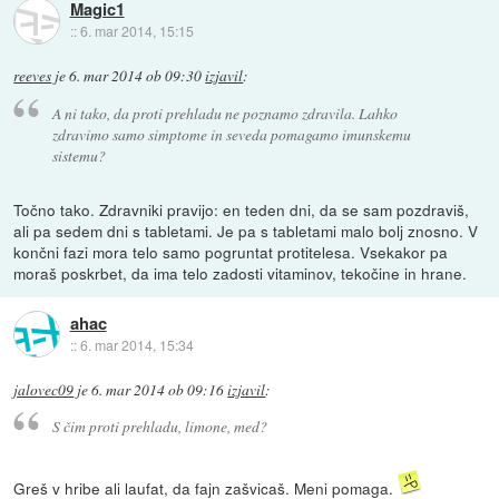
Magic1
::
6. mar 2014, 15:15
reeves
je
6. mar 2014 ob 09:30
izjavil
:
A ni tako, da proti prehladu ne poznamo zdravila. Lahko
zdravimo samo simptome in seveda pomagamo imunskemu
sistemu?
Točno tako. Zdravniki pravijo: en teden dni, da se sam pozdraviš,
ali pa sedem dni s tabletami. Je pa s tabletami malo bolj znosno. V
končni fazi mora telo samo pogruntat protitelesa. Vsekakor pa
moraš poskrbet, da ima telo zadosti vitaminov, tekočine in hrane.
ahac
::
6. mar 2014, 15:34
jalovec09
je
6. mar 2014 ob 09:16
izjavil
:
S čim proti prehladu, limone, med?
Greš v hribe ali laufat, da fajn zašvicaš. Meni pomaga.