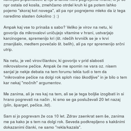
npr ostala od kosila, zmehčamo otrdel kruh ki ga potem lahko
pojemo "skoraj kot novega", ali pa npr pogrejemo mleko da iz tega
naredimo slasten čokolino :) :)
Ampak kaj vse to prinaša s sabo? Veliko je virov na netu, ki
govorijo da mikrovalovi uničujejo vitamine v hrani, ustvarjajo
karcinogene, spremenijo kri (št. rdečih krvničk se je v krvi
zmanjšalo, medtem povečalo št. belih), ali pa npr spremenijo srčni
utrip.
Na netu, je več virov/člankov, ki govorijo v prid slabosti
mikrovalovne pečice. Ampak če me spomin ne vara oz. nisem
sanjal je nekje debata na tem forumu tekla tudi o tem da
"mikrovalne pečice na dolgi rok sploh niso škodljive" in je bilo o tem
kar nekaj "močnih" argumentov.
Me zanima, ali je res kaj na tem, ali se je tega boljše izogibati in si
hrano pogrevati na način , ki smo se ga posluževali 20 let nazaj
(plin, šparget, pečica..itd).
Sam si jo pogrevam že cca 10 let. Zdrav zaenkrat sem še, zanima
me pa kako je s tem na dolgi rok. Seveda podkrepljeno s kakšnimi
dokazanimi članki, ne samo "rekla/kazala".