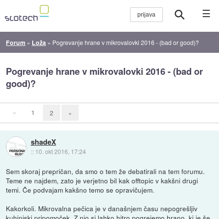
☰
Forum
»
Loža
»
Pogrevanje hrane v mikrovalovki 2016 - (bad or good)?
Pogrevanje hrane v mikrovalovki 2016 - (bad or
good)?
«
1
2
»
shadeX
::
10. okt 2016, 17:24
Sem skoraj prepričan, da smo o tem že debatirali na tem forumu.
Teme ne najdem, zato je verjetno bil kak offtopic v kakšni drugi
temi. Če podvajam kakšno temo se opravičujem.
Kakorkoli. Mikrovalna pečica je v današnjem času nepogrešljiv
kuhinjski pripomoček. Z njo si lahko hitro pogrejemo hrano, ki je še