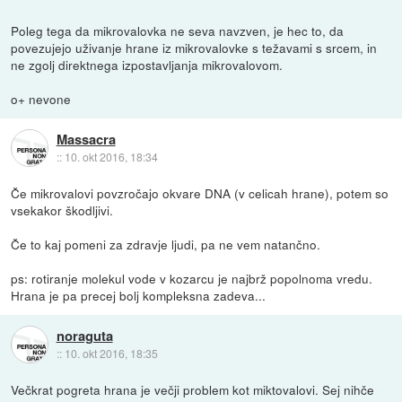
Poleg tega da mikrovalovka ne seva navzven, je hec to, da
povezujejo uživanje hrane iz mikrovalovke s težavami s srcem, in
ne zgolj direktnega izpostavljanja mikrovalovom.
o+ nevone
Massacra
::
10. okt 2016, 18:34
Če mikrovalovi povzročajo okvare DNA (v celicah hrane), potem so
vsekakor škodljivi.
Če to kaj pomeni za zdravje ljudi, pa ne vem natančno.
ps: rotiranje molekul vode v kozarcu je najbrž popolnoma vredu.
Hrana je pa precej bolj kompleksna zadeva...
noraguta
::
10. okt 2016, 18:35
Večkrat pogreta hrana je večji problem kot miktovalovi. Sej nihče