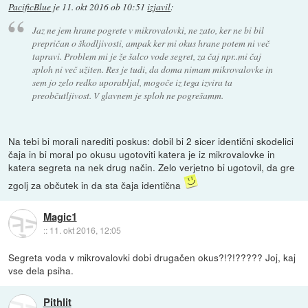
PacificBlue
je
11. okt 2016 ob 10:51
izjavil
:
Jaz ne jem hrane pogrete v mikrovalovki, ne zato, ker ne bi bil
prepričan o škodljivosti, ampak ker mi okus hrane potem ni več
tapravi. Problem mi je že šalco vode segret, za čaj npr..mi čaj
sploh ni več užiten. Res je tudi, da doma nimam mikrovalovke in
sem jo zelo redko uporabljal, mogoče iz tega izvira ta
preobčutljivost. V glavnem je sploh ne pogrešamm.
Na tebi bi morali narediti poskus: dobil bi 2 sicer identični skodelici
čaja in bi moral po okusu ugotoviti katera je iz mikrovalovke in
katera segreta na nek drug način. Zelo verjetno bi ugotovil, da gre
zgolj za občutek in da sta čaja identična
Magic1
::
11. okt 2016, 12:05
Segreta voda v mikrovalovki dobi drugačen okus?!?!????? Joj, kaj
vse dela psiha.
Pithlit