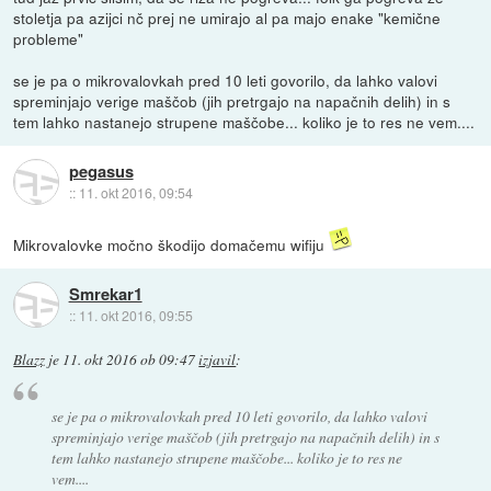
stoletja pa azijci nč prej ne umirajo al pa majo enake "kemične
probleme"
se je pa o mikrovalovkah pred 10 leti govorilo, da lahko valovi
spreminjajo verige maščob (jih pretrgajo na napačnih delih) in s
tem lahko nastanejo strupene maščobe... koliko je to res ne vem....
pegasus
::
11. okt 2016, 09:54
Mikrovalovke močno škodijo domačemu wifiju
Smrekar1
::
11. okt 2016, 09:55
Blazz
je
11. okt 2016 ob 09:47
izjavil
:
se je pa o mikrovalovkah pred 10 leti govorilo, da lahko valovi
spreminjajo verige maščob (jih pretrgajo na napačnih delih) in s
tem lahko nastanejo strupene maščobe... koliko je to res ne
vem....