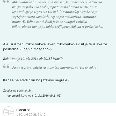
Mikrovalovka hrano segreva sinusno, kot sonce segreva tebe na
morju, za pokušino probaj z pizzo samo brez da se vrti, pa se
lepo vidi kje je segret sir. Da bi bilo z hrano kaj narobe če jo
segreješ v mikro vavalovki, sej ne ješ radiaktivno, mutirano
hrano :D. Edino kar ti škodi je če se nahajaš v bližini
mikrovalovke tam je pa lahko večji potencial, da te počasi kuha.
Aja, si izmeril mikro valove izven mikrovalovke? Al je ta izjava že
posledica kuhanih možganov?
Rok Woot
je
10. okt 2016 ob 20:37
izjavil
:
Pa ne segrevat mleka za dojenčka naprimer, povem se enkrat.
Ker se na štedilniku bolj zdravo segreje?
Zgodovina sprememb…
spremenil:
koyotee
(
10. okt 2016 ob 21:09
)
nevone
::
10. okt 2016, 21:10