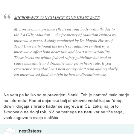
MICROWAVES CAN CHANGE YOUR HEART RATE
Microwaves can produce effects on your body instantly due to
the 2.4 GHz radiation — the frequency of radiation emitted by
microwave ovens. A study conducted by Dr. Magda Havas of
Trent University found the levels of radiation emitted by a
microwave affect both heart rate and heart rate variability.
These levels are within federal safety guidelines but tend to
cause immediate and dramatic changes in heart rate. If you
experience irregular heart beat or any chest pain and regularly
eat microwaved food, it might be best to discontinue use.
Ne vem pa koliko so to preverjeni članki. Teh je namreč malo morje
na internetu. Rad bi dejansko bolj strokovno vedel kaj se "deep
down" dogaja s hrano kadar se segreva in ČE, zakaj naj bi to
škodovalo na dolgi rok. Nič pametnega na netu kar se tiče tega,
vsak zagovarja svoja stališča.
next3steps