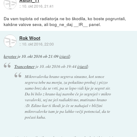
Aston_11
::
10. okt 2016, 21:41
Da vam toplota od radiatorja ne bo škodila, ko boste pogruntali,
kakšne valove seva, ali bog_ne_daj __IR__ panel.
Rok Woot
::
10. okt 2016, 22:00
koyotee
je
10. okt 2016 ob 21:09
izjavil
:
Trance4mer
je
10. okt 2016 ob 19:44
izjavil
:
Mikrovalovka hrano segreva sinusno, kot sonce
segreva tebe na morju, za pokušino probaj z pizzo
samo brez da se vrti, pa se lepo vidi kje je segret sir.
Da bi bilo z hrano kaj narobe če jo segreješ v mikro
vavalovki, sej ne ješ radiaktivno, mutirano hrano
:D. Edino kar ti škodi je če se nahajaš v bližini
mikrovalovke tam je pa lahko večji potencial, da te
počasi kuha.