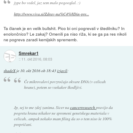
jype bo vedel, jaz sem malo pogooglal. :)
http://www.viva.si/Zdrav-na%C4%8Din-pre...
Ta članek je en velik bullshit. Pico bi oni pogrevali v štedilniku? In
enolončnico? Le zakaj? Omenili pa niso riža, ki se ga pa res nikoli
ne pogreva zaradi kemijskih sprememb.
Smrekar1
::
11. okt 2016, 08:03
shadeX
je
10. okt 2016 ob 18:43
izjavil
:
Če mikrovalovi povzročajo okvare DNA (v celicah
hrane), potem so vsekakor škodljivi.
Jp, sej to me zdej zanima. Sicer na
cancerresearch
pravijo da
pogreta hrana nikakor ne spremeni genetskega materiala v
celicah.. ampak nekako mam filing da so o tem niso še 100%
prepričani.