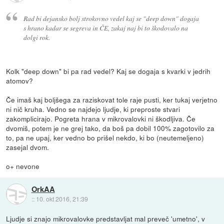
Rad bi dejansko bolj strokovno vedel kaj se "deep down" dogaja
s hrano kadar se segreva in ČE, zakaj naj bi to škodovalo na
dolgi rok.
Kolk "deep down" bi pa rad vedel? Kaj se dogaja s kvarki v jedrih
atomov?
Če imaš kaj boljšega za raziskovat tole raje pusti, ker tukaj verjetno
ni nič kruha. Vedno se najdejo ljudje, ki preproste stvari
zakomplicirajo. Pogreta hrana v mikrovalovki ni škodljiva. Če
dvomiš, potem je ne grej tako, da boš pa dobil 100% zagotovilo za
to, pa ne upaj, ker vedno bo prišel nekdo, ki bo (neutemeljeno)
zasejal dvom.
o+ nevone
OrkAA
::
10. okt 2016, 21:39
Ljudje si znajo mikrovalovke predstavljat mal preveč 'umetno', v