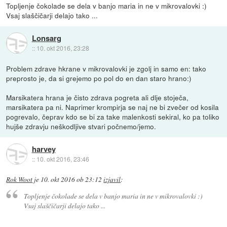
Topljenje čokolade se dela v banjo maria in ne v mikrovalovki :)
Vsaj slaščičarji delajo tako ...
Lonsarg
::
10. okt 2016, 23:28
Problem zdrave hkrane v mikrovalovki je zgolj in samo en: tako
preprosto je, da si grejemo po pol do en dan staro hrano:)
Marsikatera hrana je čisto zdrava pogreta ali dlje stoječa,
marsikatera pa ni. Naprimer krompirja se naj ne bi zvečer od kosila
pogrevalo, čeprav kdo se bi za take malenkosti sekiral, ko pa toliko
hujše zdravju neškodljive stvari počnemo/jemo.
harvey
::
10. okt 2016, 23:46
Rok Woot
je
10. okt 2016 ob 23:12
izjavil
:
Topljenje čokolade se dela v banjo maria in ne v mikrovalovki :)
Vsaj slaščičarji delajo tako ...