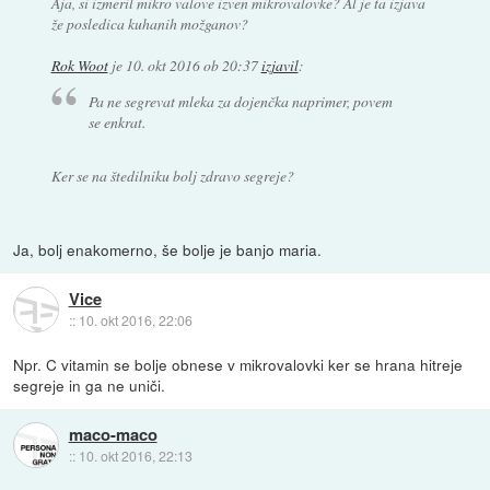
Aja, si izmeril mikro valove izven mikrovalovke? Al je ta izjava
že posledica kuhanih možganov?
Rok Woot
je
10. okt 2016 ob 20:37
izjavil
:
Pa ne segrevat mleka za dojenčka naprimer, povem
se enkrat.
Ker se na štedilniku bolj zdravo segreje?
Ja, bolj enakomerno, še bolje je banjo maria.
Vice
::
10. okt 2016, 22:06
Npr. C vitamin se bolje obnese v mikrovalovki ker se hrana hitreje
segreje in ga ne uniči.
maco-maco
::
10. okt 2016, 22:13