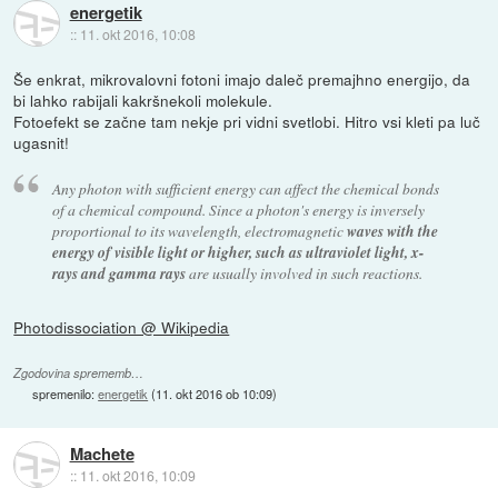
energetik
::
11. okt 2016, 10:08
Še enkrat, mikrovalovni fotoni imajo daleč premajhno energijo, da
bi lahko rabijali kakršnekoli molekule.
Fotoefekt se začne tam nekje pri vidni svetlobi. Hitro vsi kleti pa luč
ugasnit!
Any photon with sufficient energy can affect the chemical bonds
of a chemical compound. Since a photon's energy is inversely
proportional to its wavelength, electromagnetic
waves with the
energy of visible light or higher, such as ultraviolet light, x-
rays and gamma rays
are usually involved in such reactions.
Photodissociation @ Wikipedia
Zgodovina sprememb…
spremenilo:
energetik
(
11. okt 2016 ob 10:09
)
Machete
::
11. okt 2016, 10:09