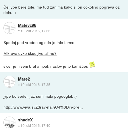
Če jype bere tole, me tud zanima kako si on čokolino pogreva oz
dela. :)
Matevz96
::
10. okt 2016, 17:33
Spodaj pod vredno ogleda je tale tema:
Mikrovalovke škodljive ali ne?
sicer je nisem bral ampak naslov je to kar iščeš
Mare2
::
10. okt 2016, 17:35
jype bo vedel, jaz sem malo pogooglal. :)
http://www.viva.si/Zdrav-na%C4%8Din-pre...
shadeX
::
10. okt 2016, 17:40