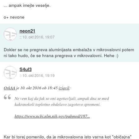
... ampak imejte veselje.
o+ nevone
neon21
::
10. okt 2016, 19:07
Dokler se ne pregreva aluminijasta embalaža v mikrovalovni potem
ni tako hudo, če se hrana pregreva v mikrovalovni. Hehe :)
S4ul3
::
10. okt 2016, 19:19
OrkAA
je
10. okt 2016 ob 18:45
izjavil
:
Ne vem kaj da fak so oni ugotavljali, ampak dna se med
kakrsnokoli toplotno obdelavo zagotovo spremeni.
https://www.ncbi.nlm.nih.gov/pubmed/187...
Kar bi torej pomenilo, da je mikrovalovna isto varna kot "običajna"