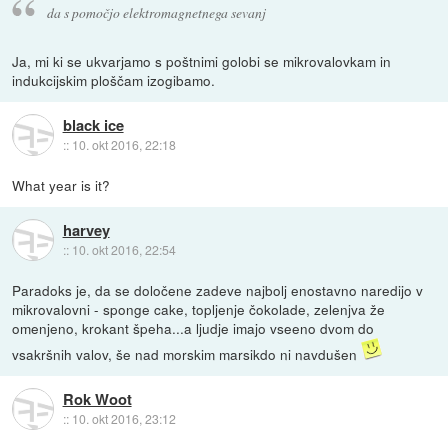
da s pomočjo elektromagnetnega sevanj
Ja, mi ki se ukvarjamo s poštnimi golobi se mikrovalovkam in
indukcijskim ploščam izogibamo.
black ice
::
10. okt 2016, 22:18
What year is it?
harvey
::
10. okt 2016, 22:54
Paradoks je, da se določene zadeve najbolj enostavno naredijo v
mikrovalovni - sponge cake, topljenje čokolade, zelenjva že
omenjeno, krokant špeha...a ljudje imajo vseeno dvom do
vsakršnih valov, še nad morskim marsikdo ni navdušen
Rok Woot
::
10. okt 2016, 23:12