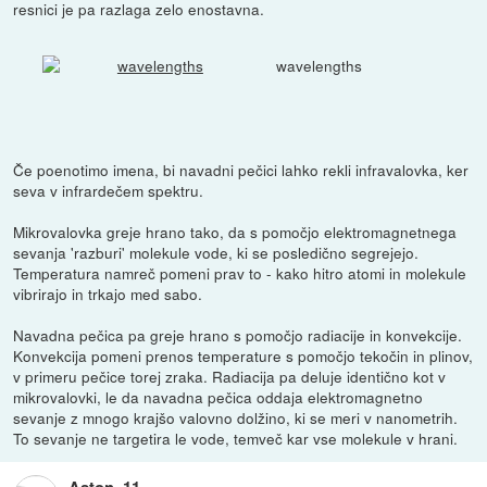
resnici je pa razlaga zelo enostavna.
wavelengths
Če poenotimo imena, bi navadni pečici lahko rekli infravalovka, ker
seva v infrardečem spektru.
Mikrovalovka greje hrano tako, da s pomočjo elektromagnetnega
sevanja 'razburi' molekule vode, ki se posledično segrejejo.
Temperatura namreč pomeni prav to - kako hitro atomi in molekule
vibrirajo in trkajo med sabo.
Navadna pečica pa greje hrano s pomočjo radiacije in konvekcije.
Konvekcija pomeni prenos temperature s pomočjo tekočin in plinov,
v primeru pečice torej zraka. Radiacija pa deluje identično kot v
mikrovalovki, le da navadna pečica oddaja elektromagnetno
sevanje z mnogo krajšo valovno dolžino, ki se meri v nanometrih.
To sevanje ne targetira le vode, temveč kar vse molekule v hrani.