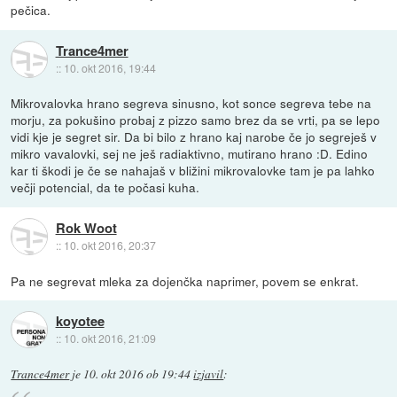
pečica.
Trance4mer
::
10. okt 2016, 19:44
Mikrovalovka hrano segreva sinusno, kot sonce segreva tebe na
morju, za pokušino probaj z pizzo samo brez da se vrti, pa se lepo
vidi kje je segret sir. Da bi bilo z hrano kaj narobe če jo segreješ v
mikro vavalovki, sej ne ješ radiaktivno, mutirano hrano :D. Edino
kar ti škodi je če se nahajaš v bližini mikrovalovke tam je pa lahko
večji potencial, da te počasi kuha.
Rok Woot
::
10. okt 2016, 20:37
Pa ne segrevat mleka za dojenčka naprimer, povem se enkrat.
koyotee
::
10. okt 2016, 21:09
Trance4mer
je
10. okt 2016 ob 19:44
izjavil
: