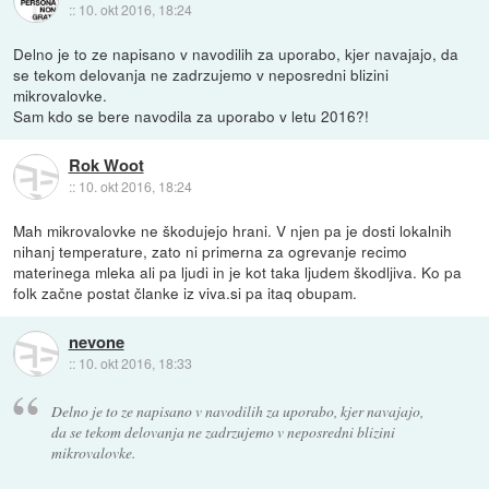
::
10. okt 2016, 18:24
Delno je to ze napisano v navodilih za uporabo, kjer navajajo, da
se tekom delovanja ne zadrzujemo v neposredni blizini
mikrovalovke.
Sam kdo se bere navodila za uporabo v letu 2016?!
Rok Woot
::
10. okt 2016, 18:24
Mah mikrovalovke ne škodujejo hrani. V njen pa je dosti lokalnih
nihanj temperature, zato ni primerna za ogrevanje recimo
materinega mleka ali pa ljudi in je kot taka ljudem škodljiva. Ko pa
folk začne postat članke iz viva.si pa itaq obupam.
nevone
::
10. okt 2016, 18:33
Delno je to ze napisano v navodilih za uporabo, kjer navajajo,
da se tekom delovanja ne zadrzujemo v neposredni blizini
mikrovalovke.