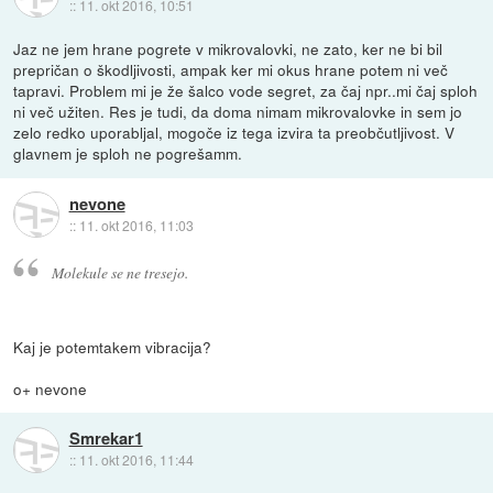
::
11. okt 2016, 10:51
Jaz ne jem hrane pogrete v mikrovalovki, ne zato, ker ne bi bil
prepričan o škodljivosti, ampak ker mi okus hrane potem ni več
tapravi. Problem mi je že šalco vode segret, za čaj npr..mi čaj sploh
ni več užiten. Res je tudi, da doma nimam mikrovalovke in sem jo
zelo redko uporabljal, mogoče iz tega izvira ta preobčutljivost. V
glavnem je sploh ne pogrešamm.
nevone
::
11. okt 2016, 11:03
Molekule se ne tresejo.
Kaj je potemtakem vibracija?
o+ nevone
Smrekar1
::
11. okt 2016, 11:44