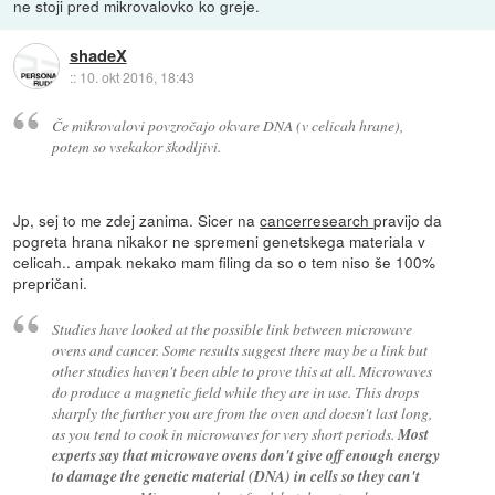
ne stoji pred mikrovalovko ko greje.
shadeX
::
10. okt 2016, 18:43
Če mikrovalovi povzročajo okvare DNA (v celicah hrane),
potem so vsekakor škodljivi.
Jp, sej to me zdej zanima. Sicer na
cancerresearch
pravijo da
pogreta hrana nikakor ne spremeni genetskega materiala v
celicah.. ampak nekako mam filing da so o tem niso še 100%
prepričani.
Studies have looked at the possible link between microwave
ovens and cancer. Some results suggest there may be a link but
other studies haven't been able to prove this at all. Microwaves
do produce a magnetic field while they are in use. This drops
sharply the further you are from the oven and doesn't last long,
as you tend to cook in microwaves for very short periods.
Most
experts say that microwave ovens don't give off enough energy
to damage the genetic material (DNA) in cells so they can't