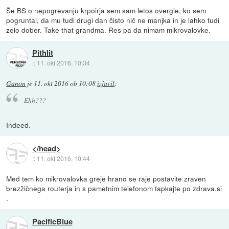
Še BS o nepogrevanju krpoirja sem sam letos overgle, ko sem
pogruntal, da mu tudi drugi dan čisto nič ne manjka in je lahko tudi
zelo dober. Take that grandma. Res pa da nimam mikrovalovke.
Pithlit
::
11. okt 2016, 10:34
Ganon
je
11. okt 2016 ob 10:08
izjavil
:
Ehh???
Indeed.
</head>
::
11. okt 2016, 10:44
Med tem ko mikrovalovka greje hrano se raje postavite zraven
brezžičnega routerja in s pametnim telefonom tapkajte po zdrava.si
.
PacificBlue