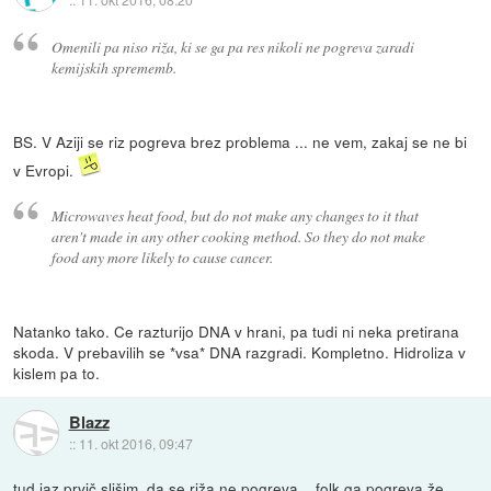
Omenili pa niso riža, ki se ga pa res nikoli ne pogreva zaradi
kemijskih sprememb.
BS. V Aziji se riz pogreva brez problema ... ne vem, zakaj se ne bi
v Evropi.
Microwaves heat food, but do not make any changes to it that
aren't made in any other cooking method. So they do not make
food any more likely to cause cancer.
Natanko tako. Ce razturijo DNA v hrani, pa tudi ni neka pretirana
skoda. V prebavilih se *vsa* DNA razgradi. Kompletno. Hidroliza v
kislem pa to.
Blazz
::
11. okt 2016, 09:47
tud jaz prvič slišim, da se riža ne pogreva... folk ga pogreva že