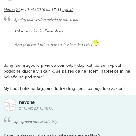
Matevz96
je
10. okt 2016 ob 17:33
izjavil
:
Spodaj pod vredno ogleda je tale tema:
Mikrovalovke škodljive ali ne?
sicer je nisem bral ampak naslov je to kar iščeš
dang, se ni zgodilo prvič da sem odprl duplikat, pa sem vpisal
podobne ključne v iskalnik. Je pa res da ne iščem, naprej če mi ne
pokaže na prvi strani.
My bad. Lohk nadaljujemo tudi v drugi temi, če bojo tole zaklenil.
nevone
::
10. okt 2016, 18:00
npr spremenijo srčni utrip.
Komu, a tistemu, ki ga daš v mikrovalovno pečico?