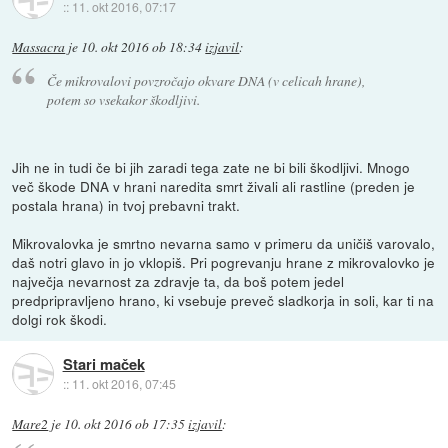
::
11. okt 2016, 07:17
Massacra
je
10. okt 2016 ob 18:34
izjavil
:
Če mikrovalovi povzročajo okvare DNA (v celicah hrane),
potem so vsekakor škodljivi.
Jih ne in tudi če bi jih zaradi tega zate ne bi bili škodljivi. Mnogo
več škode DNA v hrani naredita smrt živali ali rastline (preden je
postala hrana) in tvoj prebavni trakt.
Mikrovalovka je smrtno nevarna samo v primeru da uničiš varovalo,
daš notri glavo in jo vklopiš. Pri pogrevanju hrane z mikrovalovko je
največja nevarnost za zdravje ta, da boš potem jedel
predpripravljeno hrano, ki vsebuje preveč sladkorja in soli, kar ti na
dolgi rok škodi.
Stari maček
::
11. okt 2016, 07:45
Mare2
je
10. okt 2016 ob 17:35
izjavil
: