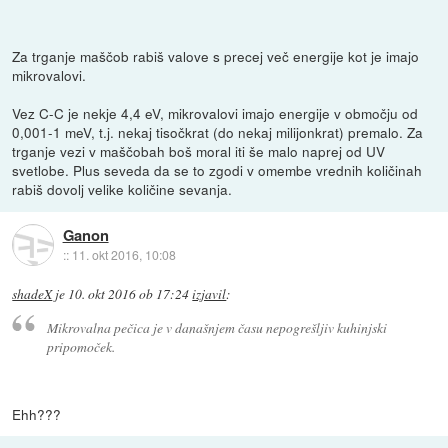
Za trganje maščob rabiš valove s precej več energije kot je imajo
mikrovalovi.
Vez C-C je nekje 4,4 eV, mikrovalovi imajo energije v območju od
0,001-1 meV, t.j. nekaj tisočkrat (do nekaj milijonkrat) premalo. Za
trganje vezi v maščobah boš moral iti še malo naprej od UV
svetlobe. Plus seveda da se to zgodi v omembe vrednih količinah
rabiš dovolj velike količine sevanja.
Ganon
::
11. okt 2016, 10:08
shadeX
je
10. okt 2016 ob 17:24
izjavil
:
Mikrovalna pečica je v današnjem času nepogrešljiv kuhinjski
pripomoček.
Ehh???