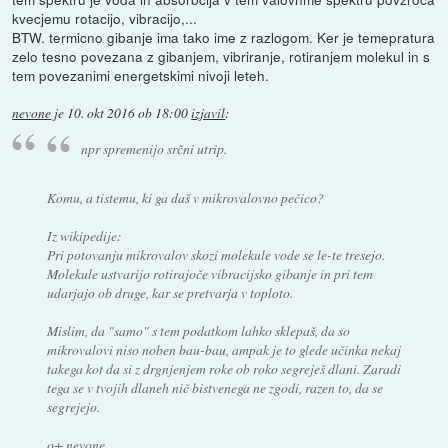
kvecjemu rotacijo, vibracijo,...
BTW. termicno gibanje ima tako ime z razlogom. Ker je temepratura
zelo tesno povezana z gibanjem, vibriranje, rotiranjem molekul in s
tem povezanimi energetskimi nivoji leteh.
nevone
je
10. okt 2016 ob 18:00
izjavil
:
npr spremenijo srčni utrip.
Komu, a tistemu, ki ga daš v mikrovalovno pečico?
Iz wikipedije:
Pri potovanju mikrovalov skozi molekule vode se le-te tresejo.
Molekule ustvarijo rotirajoče vibracijsko gibanje in pri tem
udarjajo ob druge, kar se pretvarja v toploto.
Mislim, da "samo" s tem podatkom lahko sklepaš, da so
mikrovalovi niso noben bau-bau, ampak je to glede učinka nekaj
takega kot da si z drgnjenjem roke ob roko segreješ dlani. Zaradi
tega se v tvojih dlaneh nič bistvenega ne zgodi, razen to, da se
segrejejo.
o+ nevone