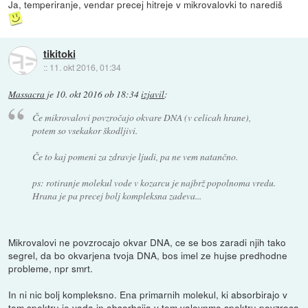
Ja, temperiranje, vendar precej hitreje v mikrovalovki to narediš
tikitoki
::
11. okt 2016, 01:34
Massacra
je
10. okt 2016 ob 18:34
izjavil
:
Če mikrovalovi povzročajo okvare DNA (v celicah hrane),
potem so vsekakor škodljivi.
Če to kaj pomeni za zdravje ljudi, pa ne vem natančno.
ps: rotiranje molekul vode v kozarcu je najbrž popolnoma vredu.
Hrana je pa precej bolj kompleksna zadeva...
Mikrovalovi ne povzrocajo okvar DNA, ce se bos zaradi njih tako
segrel, da bo okvarjena tvoja DNA, bos imel ze hujse predhodne
probleme, npr smrt.
In ni nic bolj kompleksno. Ena primarnih molekul, ki absorbirajo v
tem spektru je voda in absorbcija v tem valovnme spektru povzroca