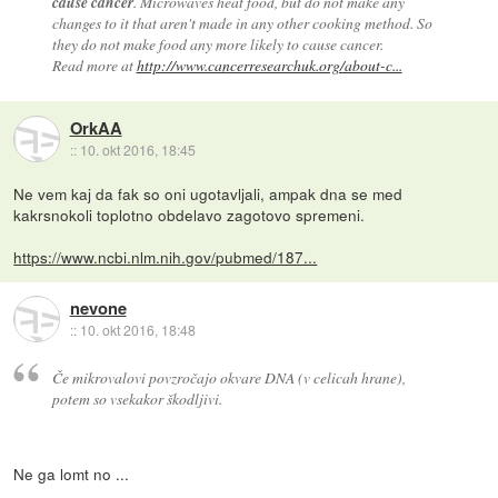
cause cancer
. Microwaves heat food, but do not make any
changes to it that aren't made in any other cooking method. So
they do not make food any more likely to cause cancer.
Read more at
http://www.cancerresearchuk.org/about-c...
OrkAA
::
10. okt 2016, 18:45
Ne vem kaj da fak so oni ugotavljali, ampak dna se med
kakrsnokoli toplotno obdelavo zagotovo spremeni.
https://www.ncbi.nlm.nih.gov/pubmed/187...
nevone
::
10. okt 2016, 18:48
Če mikrovalovi povzročajo okvare DNA (v celicah hrane),
potem so vsekakor škodljivi.
Ne ga lomt no ...