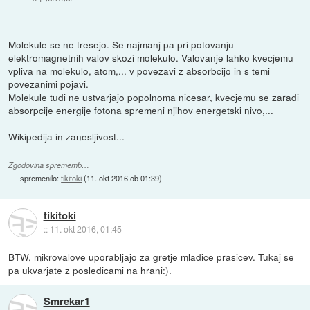
Molekule se ne tresejo. Se najmanj pa pri potovanju
elektromagnetnih valov skozi molekulo. Valovanje lahko kvecjemu
vpliva na molekulo, atom,... v povezavi z absorbcijo in s temi
povezanimi pojavi.
Molekule tudi ne ustvarjajo popolnoma nicesar, kvecjemu se zaradi
absorpcije energije fotona spremeni njihov energetski nivo,...
Wikipedija in zanesljivost...
Zgodovina sprememb…
spremenilo:
tikitoki
(
11. okt 2016 ob 01:39
)
tikitoki
::
11. okt 2016, 01:45
BTW, mikrovalove uporabljajo za gretje mladice prasicev. Tukaj se
pa ukvarjate z posledicami na hrani:).
Smrekar1