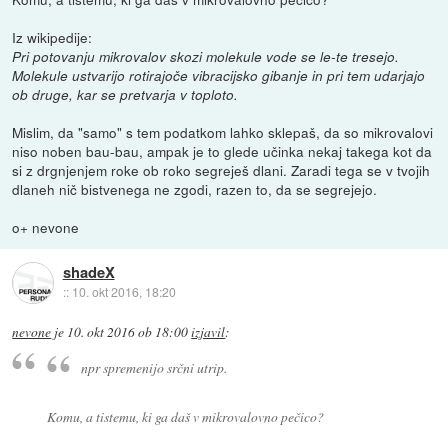
Iz wikipedije:
Pri potovanju mikrovalov skozi molekule vode se le-te tresejo.
Molekule ustvarijo rotirajoče vibracijsko gibanje in pri tem udarjajo
ob druge, kar se pretvarja v toploto.
Mislim, da "samo" s tem podatkom lahko sklepaš, da so mikrovalovi
niso noben bau-bau, ampak je to glede učinka nekaj takega kot da
si z drgnjenjem roke ob roko segreješ dlani. Zaradi tega se v tvojih
dlaneh nič bistvenega ne zgodi, razen to, da se segrejejo.
o+ nevone
shadeX
::
10. okt 2016, 18:20
nevone
je
10. okt 2016 ob 18:00
izjavil
:
npr spremenijo srčni utrip.
Komu, a tistemu, ki ga daš v mikrovalovno pečico?