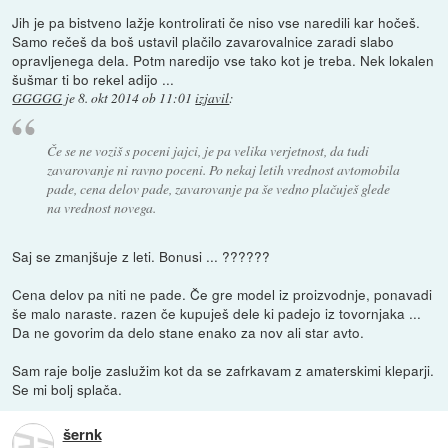
Jih je pa bistveno lažje kontrolirati če niso vse naredili kar hočeš.
Samo rečeš da boš ustavil plačilo zavarovalnice zaradi slabo
opravljenega dela. Potm naredijo vse tako kot je treba. Nek lokalen
šušmar ti bo rekel adijo ...
GGGGG
je
8. okt 2014 ob 11:01
izjavil
:
Če se ne voziš s poceni jajci, je pa velika verjetnost, da tudi
zavarovanje ni ravno poceni. Po nekaj letih vrednost avtomobila
pade, cena delov pade, zavarovanje pa še vedno plačuješ glede
na vrednost novega.
Saj se zmanjšuje z leti. Bonusi ... ??????
Cena delov pa niti ne pade. Če gre model iz proizvodnje, ponavadi
še malo naraste. razen če kupuješ dele ki padejo iz tovornjaka ...
Da ne govorim da delo stane enako za nov ali star avto.
Sam raje bolje zaslužim kot da se zafrkavam z amaterskimi kleparji.
Se mi bolj splača.
šernk