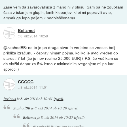
Zase vem da zavarovalnica z mano ni v plusu. Sam pa ne zgubljam
časa z iskanjem glupih, lenih kleparjev, ki bi mi popravili avto,
ampak ga lepo peljem k pooblaščenemu ...
Bellzmet
::
8. okt 2014, 10:58
@zaphodBB: no to je pa druga stvar in verjetno se znesek bolj
približa izračunu - čeprav nimam pojma, koliko je avto vreden ob
starosti 7 let (če je nov recimo 25.000 EUR)? P.S: če veš kam se
da vložiti denar za 5% letno z minimalnim tveganjem mi pa kar
sporoči:)
GGGGG
::
8. okt 2014, 11:01
Invictus
je
8. okt 2014 ob 10:41
izjavil
:
ZaphodBB
je
8. okt 2014 ob 10:29
izjavil
:
Bellzmet
je
8. okt 2014 ob 10:27
izjavil
:
@zaphodBB: izračun je pravilen,