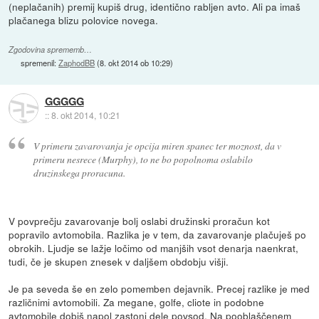
(neplačanih) premij kupiš drug, identično rabljen avto. Ali pa imaš
plačanega blizu polovice novega.
Zgodovina sprememb…
spremenil:
ZaphodBB
(
8. okt 2014 ob 10:29
)
GGGGG
::
8. okt 2014, 10:21
V primeru zavarovanja je opcija miren spanec ter moznost, da v
primeru nesrece (Murphy), to ne bo popolnoma oslabilo
druzinskega proracuna.
V povprečju zavarovanje bolj oslabi družinski proračun kot
popravilo avtomobila. Razlika je v tem, da zavarovanje plačuješ po
obrokih. Ljudje se lažje ločimo od manjših vsot denarja naenkrat,
tudi, če je skupen znesek v daljšem obdobju višji.
Je pa seveda še en zelo pomemben dejavnik. Precej razlike je med
različnimi avtomobili. Za megane, golfe, cliote in podobne
avtomobile dobiš napol zastonj dele povsod. Na pooblaščenem