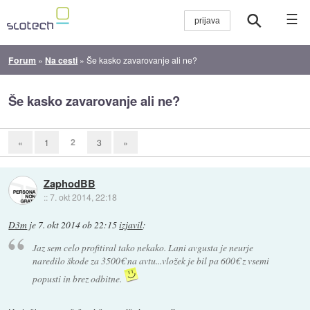
☰
Forum
»
Na cesti
»
Še kasko zavarovanje ali ne?
Še kasko zavarovanje ali ne?
2
«
1
3
»
ZaphodBB
::
7. okt 2014, 22:18
D3m
je
7. okt 2014 ob 22:15
izjavil
:
Jaz sem celo profitiral tako nekako. Lani avgusta je neurje
naredilo škode za 3500€ na avtu...vložek je bil pa 600€ z vsemi
popusti in brez odbitne.