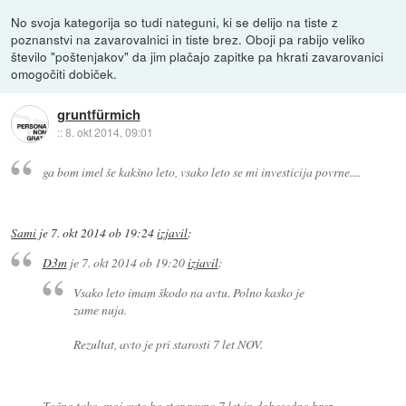
No svoja kategorija so tudi nateguni, ki se delijo na tiste z
poznanstvi na zavarovalnici in tiste brez. Oboji pa rabijo veliko
število "poštenjakov" da jim plačajo zapitke pa hkrati zavarovanici
omogočiti dobiček.
gruntfürmich
::
8. okt 2014, 09:01
ga bom imel še kakšno leto, vsako leto se mi investicija povrne....
Sami
je
7. okt 2014 ob 19:24
izjavil
:
D3m
je
7. okt 2014 ob 19:20
izjavil
:
Vsako leto imam škodo na avtu. Polno kasko je
zame nuja.
Rezultat, avto je pri starosti 7 let NOV.
Točno tako, moj avto bo star ravno 7 let in dobesedno brez