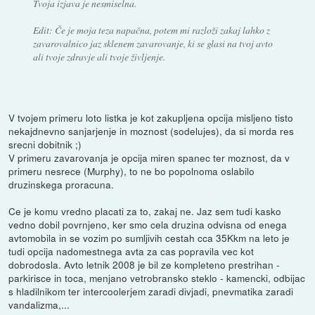
Tvoja izjava je nesmiselna.
Edit: Če je moja teza napačna, potem mi razloži zakaj lahko z
zavarovalnico jaz sklenem zavarovanje, ki se glasi na tvoj avto
ali tvoje zdravje ali tvoje življenje.
V tvojem primeru loto listka je kot zakupljena opcija misljeno tisto
nekajdnevno sanjarjenje in moznost (sodelujes), da si morda res
srecni dobitnik ;)
V primeru zavarovanja je opcija miren spanec ter moznost, da v
primeru nesrece (Murphy), to ne bo popolnoma oslabilo
druzinskega proracuna.
Ce je komu vredno placati za to, zakaj ne. Jaz sem tudi kasko
vedno dobil povrnjeno, ker smo cela druzina odvisna od enega
avtomobila in se vozim po sumljivih cestah cca 35Kkm na leto je
tudi opcija nadomestnega avta za cas popravila vec kot
dobrodosla. Avto letnik 2008 je bil ze kompleteno prestrihan -
parkirisce in toca, menjano vetrobransko steklo - kamencki, odbijac
s hladilnikom ter intercoolerjem zaradi divjadi, pnevmatika zaradi
vandalizma,...