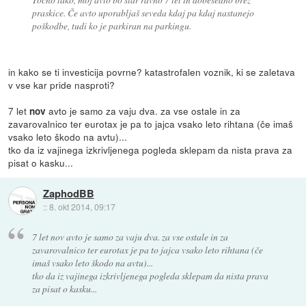
praskice. Če avto uporabljaš seveda kdaj pa kdaj nastanejo
poškodbe, tudi ko je parkiran na parkingu.
in kako se ti investicija povrne? katastrofalen voznik, ki se zaletava
v vse kar pride nasproti?
7 let
avto je samo za vaju dva. za vse ostale in za
nov
zavarovalnico ter eurotax je pa to jajca vsako leto rihtana (če imaš
vsako leto škodo na avtu)...
tko da iz vajinega izkrivljenega pogleda sklepam da nista prava za
pisat o kasku...
ZaphodBB
::
8. okt 2014, 09:17
7 let nov avto je samo za vaju dva. za vse ostale in za
zavarovalnico ter eurotax je pa to jajca vsako leto rihtana (če
imaš vsako leto škodo na avtu)...
tko da iz vajinega izkrivljenega pogleda sklepam da nista prava
za pisat o kasku...