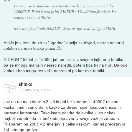
Pri meni se je splačalo. ocenjenih stroškov za moj avto je bilo
1200EUR. Polni kasko je bil 250EUR z 5% odbitno franšizo. Vse
skupaj je bilo 310EUR.
trk s srno je bil tudi 500EUR .. Zavarovnje za divjad pa 38EUR.
Haklc je v tem, da za to "ugodno" opcijo za divjad, moras nakprej
celoten osnoen kasko placat😉.
310EUR * 50 let je 15500, jah ce mislis v svojem lajfu eno totalko
pa se mnogo manjsih nesrec naredit, potem bos lih na nuli. Da bos
v plusu bos mogu res velik nesrec al pa kar dve totalki.
shinko
::
7. okt 2014, 23:36
Jaz na na avtu starem 2 leti in pol ter vrednem 14000€ nimam
kaska, imam samo delni kasko za divjad, šipe, luči, parkirišča in
naravne katastrofe. Tako imam pokrite dejavnike ki so nekak
najbolj verjetni da mi poškodujejo avto, v svojo vožnjo zaupam.
Prišparam pa 200€ v primerjavi z celim kaskom, kar mi predstavlja
1/4 letnega goriva.