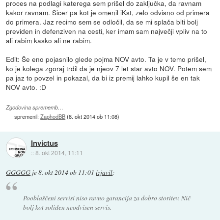
proces na podlagi katerega sem prišel do zaključka, da ravnam
kakor ravnam. Sicer pa kot je omenil iKst, zelo odvisno od primera
do primera. Jaz recimo sem se odločil, da se mi splača biti bolj
previden in defenziven na cesti, ker imam sam največji vpliv na to
ali rabim kasko ali ne rabim.
Edit: Še eno pojasnilo glede pojma NOV avto. Ta je v temo prišel,
ko je kolega zgoraj trdil da je njeov 7 let star avto NOV. Potem sem
pa jaz to povzel in pokazal, da bi iz premij lahko kupil še en tak
NOV avto. :D
Zgodovina sprememb…
spremenil:
ZaphodBB
(
8. okt 2014 ob 11:08
)
Invictus
::
8. okt 2014, 11:11
GGGGG
je
8. okt 2014 ob 11:01
izjavil
:
Pooblaščeni servisi niso ravno garancija za dobro storitev. Nič
bolj kot soliden neodvisen servis.