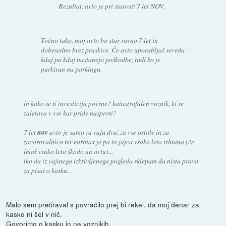
Rezultat, avto je pri starosti 7 let NOV.
Točno tako, moj avto bo star ravno 7 let in
dobesedno brez praskice. Če avto uporabljaš seveda
kdaj pa kdaj nastanejo poškodbe, tudi ko je
parkiran na parkingu.
in kako se ti investicija povrne? katastrofalen voznik, ki se
zaletava v vse kar pride nasproti?
7 let
nov
avto je samo za vaju dva. za vse ostale in za
zavarovalnico ter eurotax je pa to jajca vsako leto rihtana (če
imaš vsako leto škodo na avtu)...
tko da iz vajinega izkrivljenega pogleda sklepam da nista prava
za pisat o kasku...
Malo sem pretiraval s povračilo prej bi rekel, da moj denar za
kasko ni šel v nič.
Govorimo o kasku in ne voznikih.