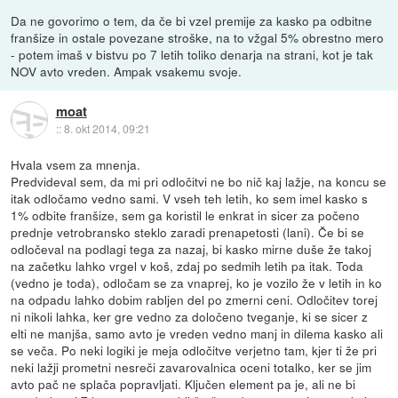
Da ne govorimo o tem, da če bi vzel premije za kasko pa odbitne
franšize in ostale povezane stroške, na to vžgal 5% obrestno mero
- potem imaš v bistvu po 7 letih toliko denarja na strani, kot je tak
NOV avto vreden. Ampak vsakemu svoje.
moat
::
8. okt 2014, 09:21
Hvala vsem za mnenja.
Predvideval sem, da mi pri odločitvi ne bo nič kaj lažje, na koncu se
itak odločamo vedno sami. V vseh teh letih, ko sem imel kasko s
1% odbite franšize, sem ga koristil le enkrat in sicer za počeno
prednje vetrobransko steklo zaradi prenapetosti (lani). Če bi se
odločeval na podlagi tega za nazaj, bi kasko mirne duše že takoj
na začetku lahko vrgel v koš, zdaj po sedmih letih pa itak. Toda
(vedno je toda), odločam se za vnaprej, ko je vozilo že v letih in ko
na odpadu lahko dobim rabljen del po zmerni ceni. Odločitev torej
ni nikoli lahka, ker gre vedno za določeno tveganje, ki se sicer z
elti ne manjša, samo avto je vreden vedno manj in dilema kasko ali
se veča. Po neki logiki je meja odločitve verjetno tam, kjer ti že pri
neki lažji prometni nesreči zavarovalnica oceni totalko, ker se jim
avto pač ne splača popravljati. Ključen element pa je, ali ne bi