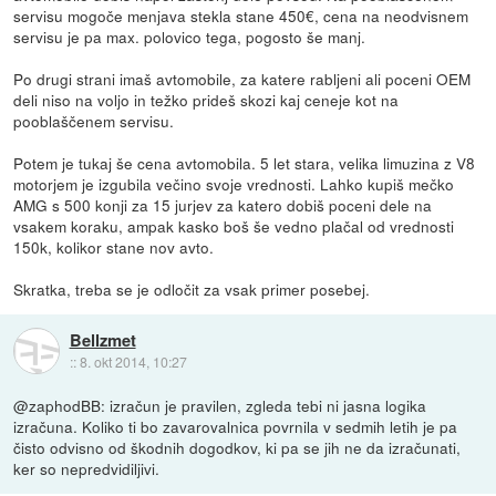
servisu mogoče menjava stekla stane 450€, cena na neodvisnem
servisu je pa max. polovico tega, pogosto še manj.
Po drugi strani imaš avtomobile, za katere rabljeni ali poceni OEM
deli niso na voljo in težko prideš skozi kaj ceneje kot na
pooblaščenem servisu.
Potem je tukaj še cena avtomobila. 5 let stara, velika limuzina z V8
motorjem je izgubila večino svoje vrednosti. Lahko kupiš mečko
AMG s 500 konji za 15 jurjev za katero dobiš poceni dele na
vsakem koraku, ampak kasko boš še vedno plačal od vrednosti
150k, kolikor stane nov avto.
Skratka, treba se je odločit za vsak primer posebej.
Bellzmet
::
8. okt 2014, 10:27
@zaphodBB: izračun je pravilen, zgleda tebi ni jasna logika
izračuna. Koliko ti bo zavarovalnica povrnila v sedmih letih je pa
čisto odvisno od škodnih dogodkov, ki pa se jih ne da izračunati,
ker so nepredvidiljivi.