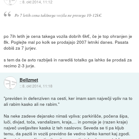
::
8. okt 2014, 11:12
Po 7 letih cena takšnega vozila ne presega 10-12k€.
po 7ih letih je cena takega vozila dobrih 6k€, če je top ohranjen je
8k. Poglejte mal po kolk se prodajajo 2007 letniki danes. Pasata
dobiš za 7 jurjev.
s tem da če avto razbiješ in narediš totalko ga lahko še prodaš za
recimo 2-3 jurje.
Bellzmet
::
8. okt 2014, 11:18
"previden in defenziven na cesti, ker imam sam največji vpliv na to
ali rabim kasko ali ne rabim."
Na neke zadeve dejansko nimaš vpliva: parkirišče, počena šipa,
luči, divjad, toča, vandalizem, kraja,... in pomoje je (razen kraje)
največ uveljavitev kaska iz teh naslovov. Seveda se ti pa kljub
temu, da paziš in voziš previdno še vedno lahko kamot kaj zgodi.