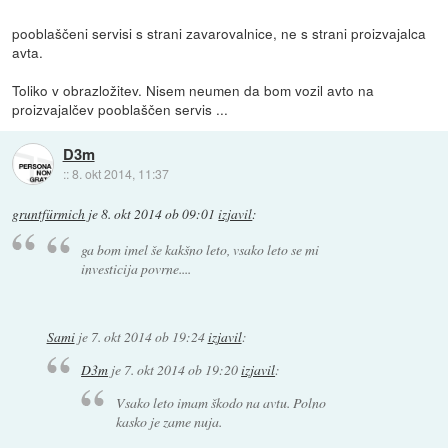
pooblaščeni servisi s strani zavarovalnice, ne s strani proizvajalca
avta.
Toliko v obrazložitev. Nisem neumen da bom vozil avto na
proizvajalčev pooblaščen servis ...
D3m
::
8. okt 2014, 11:37
gruntfürmich
je
8. okt 2014 ob 09:01
izjavil
:
ga bom imel še kakšno leto, vsako leto se mi
investicija povrne....
Sami
je
7. okt 2014 ob 19:24
izjavil
:
D3m
je
7. okt 2014 ob 19:20
izjavil
:
Vsako leto imam škodo na avtu. Polno
kasko je zame nuja.