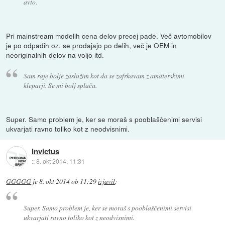
avto.
Pri mainstream modelih cena delov precej pade. Več avtomobilov
je po odpadih oz. se prodajajo po delih, več je OEM in
neoriginalnih delov na voljo itd.
Sam raje bolje zaslužim kot da se zafrkavam z amaterskimi
kleparji. Se mi bolj splača.
Super. Samo problem je, ker se moraš s pooblaščenimi servisi
ukvarjati ravno toliko kot z neodvisnimi.
Invictus
::
8. okt 2014, 11:31
GGGGG
je
8. okt 2014 ob 11:29
izjavil
:
Super. Samo problem je, ker se moraš s pooblaščenimi servisi
ukvarjati ravno toliko kot z neodvisnimi.