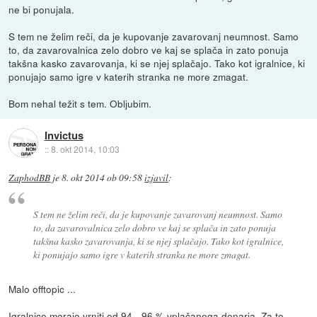
ne bi ponujala.
S tem ne želim reči, da je kupovanje zavarovanj neumnost. Samo
to, da zavarovalnica zelo dobro ve kaj se splača in zato ponuja
takšna kasko zavarovanja, ki se njej splačajo. Tako kot igralnice, ki
ponujajo samo igre v katerih stranka ne more zmagat.
Bom nehal težit s tem. Obljubim.
Invictus
::
8. okt 2014, 10:03
ZaphodBB
je
8. okt 2014 ob 09:58
izjavil
:
S tem ne želim reči, da je kupovanje zavarovanj neumnost. Samo
to, da zavarovalnica zelo dobro ve kaj se splača in zato ponuja
takšna kasko zavarovanja, ki se njej splačajo. Tako kot igralnice,
ki ponujajo samo igre v katerih stranka ne more zmagat.
Malo offtopic ...
Igralnice morajo vrniti od 94 - 96 % vplačanega denarja. Za to