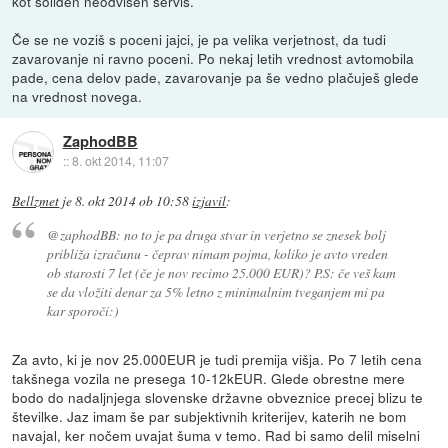
kot soliden neodvisen servis.
Če se ne voziš s poceni jajci, je pa velika verjetnost, da tudi
zavarovanje ni ravno poceni. Po nekaj letih vrednost avtomobila
pade, cena delov pade, zavarovanje pa še vedno plačuješ glede
na vrednost novega.
ZaphodBB
::
8. okt 2014, 11:07
Bellzmet
je
8. okt 2014 ob 10:58
izjavil
:
@zaphodBB: no to je pa druga stvar in verjetno se znesek bolj
približa izračunu - čeprav nimam pojma, koliko je avto vreden
ob starosti 7 let (če je nov recimo 25.000 EUR)? P.S: če veš kam
se da vložiti denar za 5% letno z minimalnim tveganjem mi pa
kar sporoči:)
Za avto, ki je nov 25.000EUR je tudi premija višja. Po 7 letih cena
takšnega vozila ne presega 10-12kEUR. Glede obrestne mere
bodo do nadaljnjega slovenske državne obveznice precej blizu te
številke. Jaz imam še par subjektivnih kriterijev, katerih ne bom
navajal, ker nočem uvajat šuma v temo. Rad bi samo delil miselni