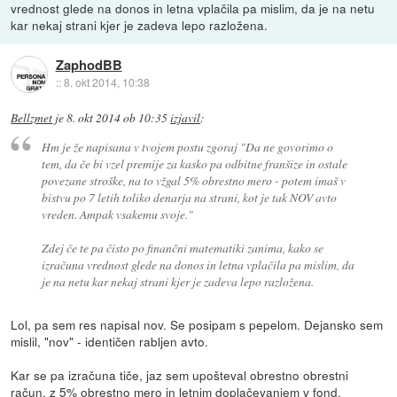
vrednost glede na donos in letna vplačila pa mislim, da je na netu
kar nekaj strani kjer je zadeva lepo razložena.
ZaphodBB
::
8. okt 2014, 10:38
Bellzmet
je
8. okt 2014 ob 10:35
izjavil
:
Hm je že napisana v tvojem postu zgoraj "Da ne govorimo o
tem, da če bi vzel premije za kasko pa odbitne franšize in ostale
povezane stroške, na to vžgal 5% obrestno mero - potem imaš v
bistvu po 7 letih toliko denarja na strani, kot je tak NOV avto
vreden. Ampak vsakemu svoje."
Zdej če te pa čisto po finančni matematiki zanima, kako se
izračuna vrednost glede na donos in letna vplačila pa mislim, da
je na netu kar nekaj strani kjer je zadeva lepo razložena.
Lol, pa sem res napisal nov. Se posipam s pepelom. Dejansko sem
mislil, "nov" - identičen rabljen avto.
Kar se pa izračuna tiče, jaz sem upošteval obrestno obrestni
račun, z 5% obrestno mero in letnim doplačevanjem v fond.