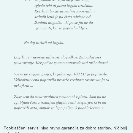
zgleda tebi ni jasna logika izračuna.
Koliko ti bo zavarovalnica povrnila v
sedmih letih je pa čisto odvisno od
škodnih dogodkov, ki pa se jih ne da
izračunati, ker so nepredvidiljivi.
No daj razloži mi logiko.
Logika je v nepredvidljivosti dogodkov. Zato plačuješ
zavarovanje. Ker pač ne znamo napovedovati prihodnosti ...
Vsi se ne vozimo z jajci, ki zahtevajo 100 EU za popravilo.
Velikokrat cena popravila preseže vrednost zavarovanja za
nekajkrat ...
Zase vem da zavarovalnica z mano ni v plusu. Sam pa ne
zgubljam časa z iskanjem glupih, lenih kleparjev, ki bi mi
popravili avto, ampak ga lepo peljem k pooblaščenemu ...
Pooblaščeni servisi niso ravno garancija za dobro storitev. Nič bolj