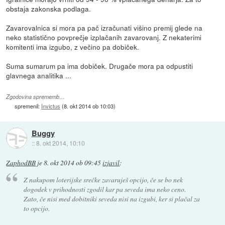
obstaja zakonska podlaga.
Zavarovalnica si mora pa pač izračunati višino premij glede na
neko statistično povprečje izplačanih zavarovanj. Z nekaterimi
komitenti ima izgubo, z večino pa dobiček.
Suma sumarum pa ima dobiček. Drugače mora pa odpustiti
glavnega analitika ...
Zgodovina sprememb…
spremenil:
Invictus
(
8. okt 2014 ob 10:03
)
Buggy
::
8. okt 2014, 10:10
ZaphodBB
je
8. okt 2014 ob 09:45
izjavil
:
Z nakupom loterijske srečke zavaruješ opcijo, če se bo nek
dogodek v prihodnosti zgodil kar pa seveda ima neko ceno.
Zato, če nisi med dobitniki seveda nisi na izgubi, ker si plačal za
to opcijo.