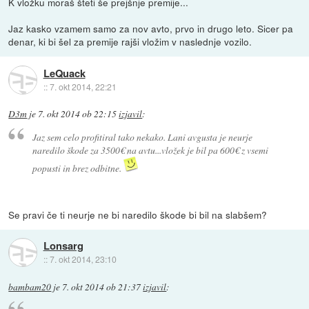
K vložku moraš šteti še prejšnje premije...
Jaz kasko vzamem samo za nov avto, prvo in drugo leto. Sicer pa
denar, ki bi šel za premije rajši vložim v naslednje vozilo.
LeQuack
::
7. okt 2014, 22:21
D3m
je
7. okt 2014 ob 22:15
izjavil
:
Jaz sem celo profitiral tako nekako. Lani avgusta je neurje
naredilo škode za 3500€ na avtu...vložek je bil pa 600€ z vsemi
popusti in brez odbitne.
Se pravi če ti neurje ne bi naredilo škode bi bil na slabšem?
Lonsarg
::
7. okt 2014, 23:10
bambam20
je
7. okt 2014 ob 21:37
izjavil
: