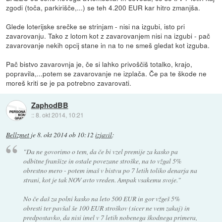
zgodi (toča, parkirišče,...) se teh 4.200 EUR kar hitro zmanjša.
Glede loterijske srečke se strinjam - nisi na izgubi, isto pri
zavarovanju. Tako z lotom kot z zavarovanjem nisi na izgubi - pač
zavarovanje nekih opcij stane in na to ne smeš gledat kot izguba.
Pač bistvo zavarovnja je, če si lahko privoščiš totalko, krajo,
popravila,...potem se zavarovanje ne izplača. Če pa te škode ne
moreš kriti se je pa potrebno zavarovati.
ZaphodBB
::
8. okt 2014, 10:21
Bellzmet
je
8. okt 2014 ob 10:12
izjavil
:
"Da ne govorimo o tem, da če bi vzel premije za kasko pa
odbitne franšize in ostale povezane stroške, na to vžgal 5%
obrestno mero - potem imaš v bistvu po 7 letih toliko denarja na
strani, kot je tak NOV avto vreden. Ampak vsakemu svoje."
No če daš za polni kasko na leto 500 EUR in gor vžgeš 5%
obresti ter pavšal še 100 EUR stroškov (sicer ne vem zakaj) in
predpostavko, da nisi imel v 7 letih nobenega škodnega primera,