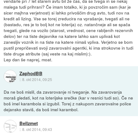
vendarle pri 7 let starem avtu bil že čas, da se tvega in se nekaj
malega tudi prihrani? Če imam totalko, ki jo povzročim sam (kar je
sicer majhna verjetnost) si lahko privoščim drug avto, tudi nov na
kredit ali lizing. Vse se torej zreducira na vprašanje, tvegati ali ne
(bastadu, res je to bolj kot ne loterija) oz. natančneje ali se spača
tvegati, glede na vozilo (starost, vrednost, cene rabljenih rezervnih
delov) ter na tiste dejavnike na katere lahko sam uplivaš kot
zanesljiv voznik in na tiste na katere nimaš vpliva. Verjetno se bom
pustil prepričevati svoji zavarovalni agentki, ki ima strokovne in tudi
tiste druge atribute (saj veste na kaj mislim):).
Lep dan še naprej, moat.
ZaphodBB
::
8. okt 2014, 09:25
Da ne boš mislil, da zavarovanje ni tveganje. Na zavarovanja
moraš gledati, kot na loterijske srečke (kar v resnici tudi so). Če ne
boš imel karambola si izgubil. Torej z nakupom zavarovalne police
dejansko staviš, da boš imel karambol.
Bellzmet
::
8. okt 2014, 09:43