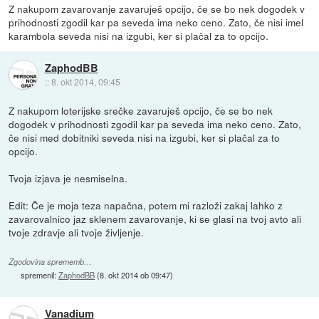
Z nakupom zavarovanje zavaruješ opcijo, če se bo nek dogodek v
prihodnosti zgodil kar pa seveda ima neko ceno. Zato, če nisi imel
karambola seveda nisi na izgubi, ker si plačal za to opcijo.
ZaphodBB
::
8. okt 2014, 09:45
Z nakupom loterijske srečke zavaruješ opcijo, če se bo nek
dogodek v prihodnosti zgodil kar pa seveda ima neko ceno. Zato,
če nisi med dobitniki seveda nisi na izgubi, ker si plačal za to
opcijo.
Tvoja izjava je nesmiselna.
Edit: Če je moja teza napačna, potem mi razloži zakaj lahko z
zavarovalnico jaz sklenem zavarovanje, ki se glasi na tvoj avto ali
tvoje zdravje ali tvoje življenje.
Zgodovina sprememb…
spremenil:
ZaphodBB
(
8. okt 2014 ob 09:47
)
Vanadium