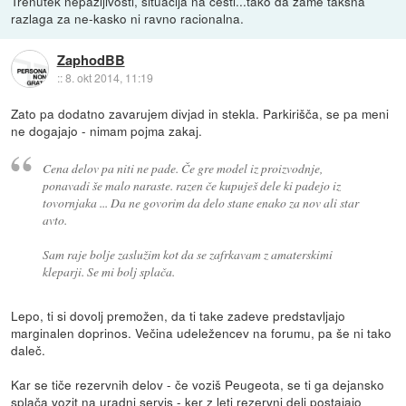
Trenutek nepazljivosti, situacija na cesti...tako da zame takšna
razlaga za ne-kasko ni ravno racionalna.
ZaphodBB
::
8. okt 2014, 11:19
Zato pa dodatno zavarujem divjad in stekla. Parkirišča, se pa meni
ne dogajajo - nimam pojma zakaj.
Cena delov pa niti ne pade. Če gre model iz proizvodnje,
ponavadi še malo naraste. razen če kupuješ dele ki padejo iz
tovornjaka ... Da ne govorim da delo stane enako za nov ali star
avto.
Sam raje bolje zaslužim kot da se zafrkavam z amaterskimi
kleparji. Se mi bolj splača.
Lepo, ti si dovolj premožen, da ti take zadeve predstavljajo
marginalen doprinos. Večina udeležencev na forumu, pa še ni tako
daleč.
Kar se tiče rezervnih delov - če voziš Peugeota, se ti ga dejansko
splača vozit na uradni servis - ker z leti rezervni deli postajajo