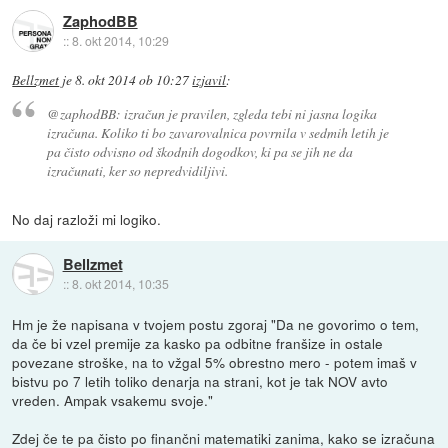
ZaphodBB
::
8. okt 2014, 10:29
Bellzmet
je
8. okt 2014 ob 10:27
izjavil
:
@zaphodBB: izračun je pravilen, zgleda tebi ni jasna logika
izračuna. Koliko ti bo zavarovalnica povrnila v sedmih letih je
pa čisto odvisno od škodnih dogodkov, ki pa se jih ne da
izračunati, ker so nepredvidiljivi.
No daj razloži mi logiko.
Bellzmet
::
8. okt 2014, 10:35
Hm je že napisana v tvojem postu zgoraj "Da ne govorimo o tem,
da če bi vzel premije za kasko pa odbitne franšize in ostale
povezane stroške, na to vžgal 5% obrestno mero - potem imaš v
bistvu po 7 letih toliko denarja na strani, kot je tak NOV avto
vreden. Ampak vsakemu svoje."
Zdej če te pa čisto po finančni matematiki zanima, kako se izračuna