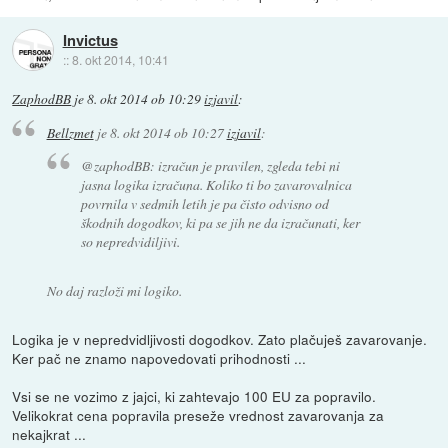
Invictus
::
8. okt 2014, 10:41
ZaphodBB
je
8. okt 2014 ob 10:29
izjavil
:
Bellzmet
je
8. okt 2014 ob 10:27
izjavil
:
@zaphodBB: izračun je pravilen, zgleda tebi ni
jasna logika izračuna. Koliko ti bo zavarovalnica
povrnila v sedmih letih je pa čisto odvisno od
škodnih dogodkov, ki pa se jih ne da izračunati, ker
so nepredvidiljivi.
No daj razloži mi logiko.
Logika je v nepredvidljivosti dogodkov. Zato plačuješ zavarovanje.
Ker pač ne znamo napovedovati prihodnosti ...
Vsi se ne vozimo z jajci, ki zahtevajo 100 EU za popravilo.
Velikokrat cena popravila preseže vrednost zavarovanja za
nekajkrat ...