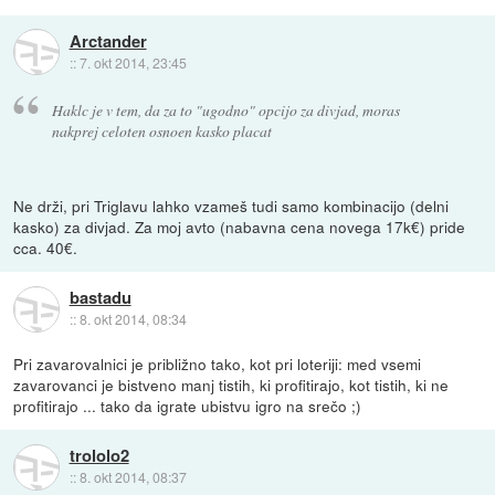
Arctander
::
7. okt 2014, 23:45
Haklc je v tem, da za to "ugodno" opcijo za divjad, moras
nakprej celoten osnoen kasko placat
Ne drži, pri Triglavu lahko vzameš tudi samo kombinacijo (delni
kasko) za divjad. Za moj avto (nabavna cena novega 17k€) pride
cca. 40€.
bastadu
::
8. okt 2014, 08:34
Pri zavarovalnici je približno tako, kot pri loteriji: med vsemi
zavarovanci je bistveno manj tistih, ki profitirajo, kot tistih, ki ne
profitirajo ... tako da igrate ubistvu igro na srečo ;)
trololo2
::
8. okt 2014, 08:37