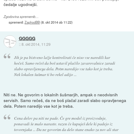
čedalje ugodnejši.
Zgodovina sprememb…
spremenil:
ZaphodBB
(
8. okt 2014 ob 11:22
)
GGGGG
::
8. okt 2014, 11:29
Jih je pa bistveno lažje kontrolirati če niso vse naredili kar
hočeš. Samo rečeš da boš ustavil plačilo zavarovalnice zaradi
slabo opravljenega dela. Potm naredijo vse tako kot je treba.
Nek lokalen šušmar ti bo rekel adijo ...
Niti ne. Ne govorim o lokalnih šušmarjih, ampak o neodvisnih
servisih. Samo rečeš, da ne boš plačal zaradi slabo opravljenega
dela. Potem naredijo vse kot je treba.
Cena delov pa niti ne pade. Če gre model iz proizvodnje,
ponavadi še malo naraste. razen če kupuješ dele ki padejo iz
tovornjaka ... Da ne govorim da delo stane enako za nov ali star