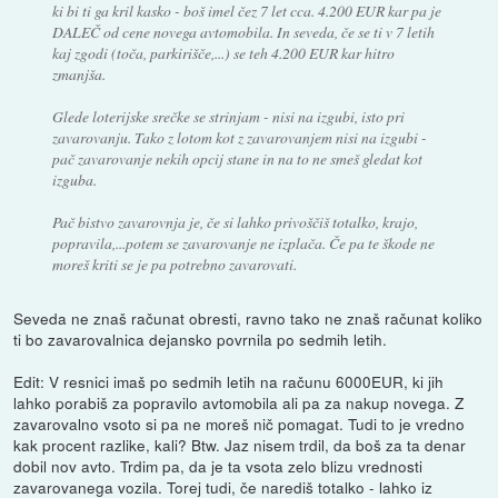
ki bi ti ga kril kasko - boš imel čez 7 let cca. 4.200 EUR kar pa je
DALEČ od cene novega avtomobila. In seveda, če se ti v 7 letih
kaj zgodi (toča, parkirišče,...) se teh 4.200 EUR kar hitro
zmanjša.
Glede loterijske srečke se strinjam - nisi na izgubi, isto pri
zavarovanju. Tako z lotom kot z zavarovanjem nisi na izgubi -
pač zavarovanje nekih opcij stane in na to ne smeš gledat kot
izguba.
Pač bistvo zavarovnja je, če si lahko privoščiš totalko, krajo,
popravila,...potem se zavarovanje ne izplača. Če pa te škode ne
moreš kriti se je pa potrebno zavarovati.
Seveda ne znaš računat obresti, ravno tako ne znaš računat koliko
ti bo zavarovalnica dejansko povrnila po sedmih letih.
Edit: V resnici imaš po sedmih letih na računu 6000EUR, ki jih
lahko porabiš za popravilo avtomobila ali pa za nakup novega. Z
zavarovalno vsoto si pa ne moreš nič pomagat. Tudi to je vredno
kak procent razlike, kali? Btw. Jaz nisem trdil, da boš za ta denar
dobil nov avto. Trdim pa, da je ta vsota zelo blizu vrednosti
zavarovanega vozila. Torej tudi, če narediš totalko - lahko iz