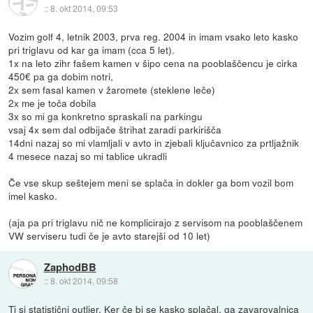
::
8. okt 2014, 09:53
Vozim golf 4, letnik 2003, prva reg. 2004 in imam vsako leto kasko
pri triglavu od kar ga imam (cca 5 let).
1x na leto zihr fašem kamen v šipo cena na pooblaščencu je cirka
450€ pa ga dobim notri,
2x sem fasal kamen v žaromete (steklene leče)
2x me je toča dobila
3x so mi ga konkretno spraskali na parkingu
vsaj 4x sem dal odbijače štrihat zaradi parkirišča
14dni nazaj so mi vlamljali v avto in zjebali ključavnico za prtljažnik
4 mesece nazaj so mi tablice ukradli
Če vse skup seštejem meni se splača in dokler ga bom vozil bom
imel kasko.
(aja pa pri triglavu nič ne komplicirajo z servisom na pooblaščenem
VW serviseru tudi če je avto starejši od 10 let)
ZaphodBB
::
8. okt 2014, 09:58
Ti si statistični outlier. Ker če bi se kasko splačal, ga zavarovalnica