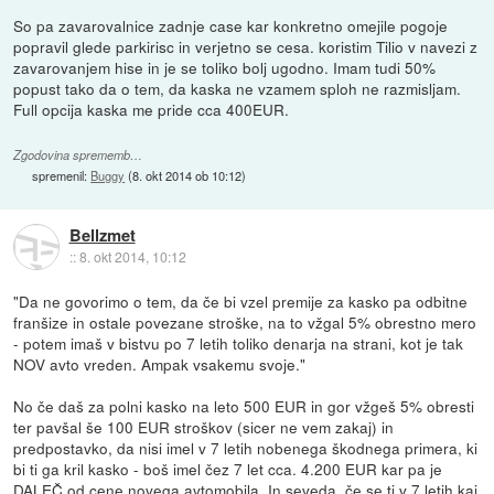
So pa zavarovalnice zadnje case kar konkretno omejile pogoje
popravil glede parkirisc in verjetno se cesa. koristim Tilio v navezi z
zavarovanjem hise in je se toliko bolj ugodno. Imam tudi 50%
popust tako da o tem, da kaska ne vzamem sploh ne razmisljam.
Full opcija kaska me pride cca 400EUR.
Zgodovina sprememb…
spremenil:
Buggy
(
8. okt 2014 ob 10:12
)
Bellzmet
::
8. okt 2014, 10:12
"Da ne govorimo o tem, da če bi vzel premije za kasko pa odbitne
franšize in ostale povezane stroške, na to vžgal 5% obrestno mero
- potem imaš v bistvu po 7 letih toliko denarja na strani, kot je tak
NOV avto vreden. Ampak vsakemu svoje."
No če daš za polni kasko na leto 500 EUR in gor vžgeš 5% obresti
ter pavšal še 100 EUR stroškov (sicer ne vem zakaj) in
predpostavko, da nisi imel v 7 letih nobenega škodnega primera, ki
bi ti ga kril kasko - boš imel čez 7 let cca. 4.200 EUR kar pa je
DALEČ od cene novega avtomobila. In seveda, če se ti v 7 letih kaj