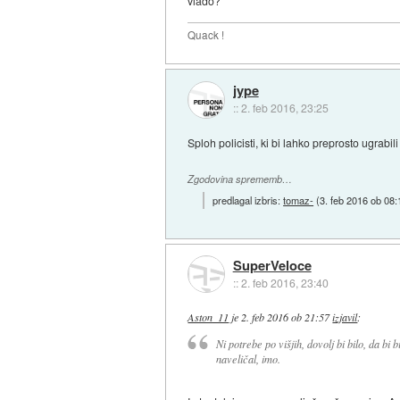
vlado?
Quack !
jype
::
2. feb 2016, 23:25
Sploh policisti, ki bi lahko preprosto ugrabil
Zgodovina sprememb…
predlagal izbris:
tomaz-
(
3. feb 2016 ob 08:
SuperVeloce
::
2. feb 2016, 23:40
Aston_11
je
2. feb 2016 ob 21:57
izjavil
:
Ni potrebe po višjih, dovolj bi bilo, da b
naveličal, imo.