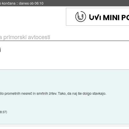
s ob 06:09
 primorski avtocesti
i
ilo prometnih nesreč in smrtnih žrtev. Tako, da naj še dolgo stavkajo.
08:37
)