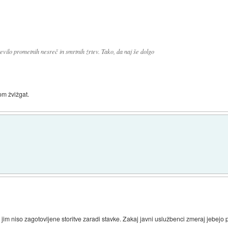
evilo prometnih nesreč in smrtnih žrtev. Tako, da naj še dolgo
om žvižgat.
jim niso zagotovljene storitve zaradi stavke. Zakaj javni uslužbenci zmeraj jebejo 