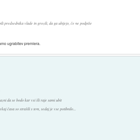
bili predsednika vlade in grozili, da ga ubijejo, če ne podpiše
samo ugrabitev premiera.
:
azni da se bodo kar vsi šli raje sami ubit
aj časa so strašili s tem, sedaj je vse potihnilo...