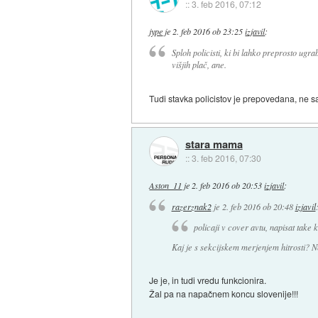
::
3. feb 2016, 07:12
jype
je
2. feb 2016 ob 23:25
izjavil
:
Sploh policisti, ki bi lahko preprosto ugra
višjih plač, ane.
Tudi stavka policistov je prepovedana, ne 
stara mama
::
3. feb 2016, 07:30
Aston_11
je
2. feb 2016 ob 20:53
izjavil
:
razerznak2
je
2. feb 2016 ob 20:48
izjavil
policaji v cover avtu, napisat take k
Kaj je s sekcijskem merjenjem hitrosti? Nek
Je je, in tudi vredu funkcionira.
Žal pa na napačnem koncu slovenije!!!