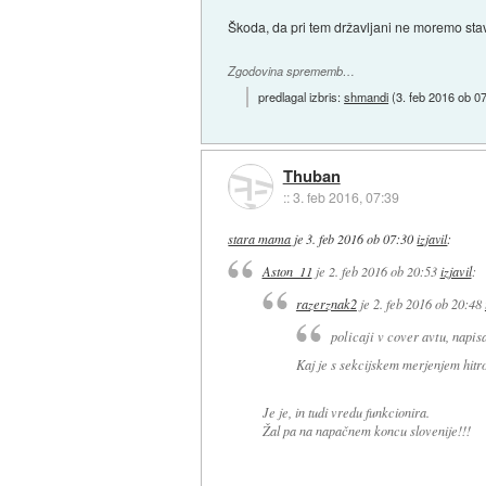
Škoda, da pri tem državljani ne moremo sta
Zgodovina sprememb…
predlagal izbris:
shmandi
(
3. feb 2016 ob 0
Thuban
::
3. feb 2016, 07:39
stara mama
je
3. feb 2016 ob 07:30
izjavil
:
Aston_11
je
2. feb 2016 ob 20:53
izjavil
:
razerznak2
je
2. feb 2016 ob 20:48
policaji v cover avtu, napisa
Kaj je s sekcijskem merjenjem hitrost
Je je, in tudi vredu funkcionira.
Žal pa na napačnem koncu slovenije!!!