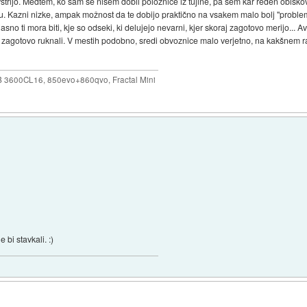
vstrijo. Medtem, ko sam še nisem dobil položnice iz tujine, pa sem kar reden obisko
niku. Kazni nizke, ampak možnost da te dobijo praktično na vsakem malo bolj "probl
asno ti mora biti, kje so odseki, ki delujejo nevarni, kjer skoraj zagotovo merijo...
 zagotovo ruknali. V mestih podobno, sredi obvoznice malo verjetno, na kakšnem raz
B 3600CL16, 850evo+860qvo, Fractal Mini
 bi stavkali. :)