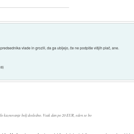
i predsednika vlade in grozili, da ga ubijejo, če ne podpiše višjih plač, ane.
18
)
i bilo kaznovanje bolj dosledno. Vsak dan po 20 EUR, eden se bo