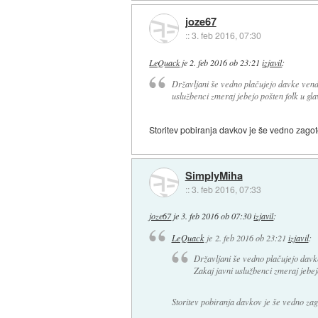
joze67
::
3. feb 2016, 07:30
LeQuack
je
2. feb 2016 ob 23:21
izjavil
:
Državljani še vedno plačujejo davke venda
uslužbenci zmeraj jebejo pošten folk u gl
Storitev pobiranja davkov je še vedno zagot
SimplyMiha
::
3. feb 2016, 07:33
joze67
je
3. feb 2016 ob 07:30
izjavil
:
LeQuack
je
2. feb 2016 ob 23:21
izjavil
:
Državljani še vedno plačujejo davke
Zakaj javni uslužbenci zmeraj jebej
Storitev pobiranja davkov je še vedno zag