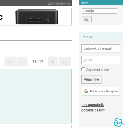
Išči:
Zadnje novice
Prijava
11
/ 13
««
«
»
»»
Zapomni si me
nov uporabnik
pozabili geslo?