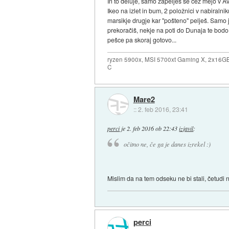
In to deluje, samo zapelješ se čez mejo v A
Ikeo na izlet in bum, 2 položnici v nabiral
marsikje drugje kar "pošteno" pelješ. Samo j
prekoračiš, nekje na poti do Dunaja te bodo
pešce pa skoraj gotovo...
ryzen 5900x, MSI 5700xt Gaming X, 2x16G
C
Mare2
::
2. feb 2016, 23:41
perci
je
2. feb 2016 ob 22:43
izjavil
:
očitno ne, če ga je danes izrekel :)
Mislim da na tem odseku ne bi stali, četudi ne
perci