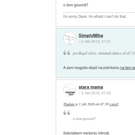
o čem govoriš?
I'm sorry, Dave. I'm afraid I can't do that.
SimplyMiha
::
3. feb 2016, 07:41
predlagal izbris: shmandi (danes ob 07:3
A sem mogoče stopil na prst komu
na tem 
stara mama
::
3. feb 2016, 07:43
Thuban
je
3. feb 2016 ob 07:39
izjavil
:
o čem govoriš?
Sekcijskem merjenju hitrosti.