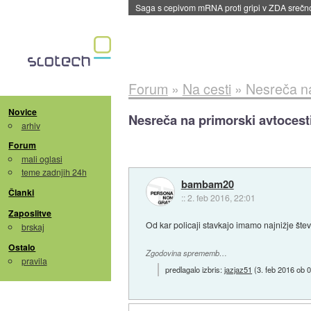
BMW v vozilih začel predvajati reklame
::
dane
Forum
»
Na cesti
»
Nesreča na
Novice
Nesreča na primorski avtocest
arhiv
Forum
mali oglasi
teme zadnjih 24h
bambam20
Članki
::
2. feb 2016, 22:01
Zaposlitve
Od kar policaji stavkajo imamo najnižje štev
brskaj
Ostalo
Zgodovina sprememb…
pravila
predlagalo izbris:
jazjaz51
(
3. feb 2016 ob 