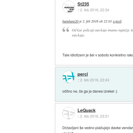
St235
::
2. feb 2016, 22:34
bambam20
je
2. feb 2016 ob 22:01
izjavil
:
Od kar policaji stavkajo imamo najnižje št
stavkajo.
Tale idiotizem je šel v soboto konkretno rak
perci
::
2. feb 2016, 22:43
očitno ne, če ga je danes izrekel :)
LeQuack
::
2. feb 2016, 23:21
Državljani še vedno plačujejo davke vendar 