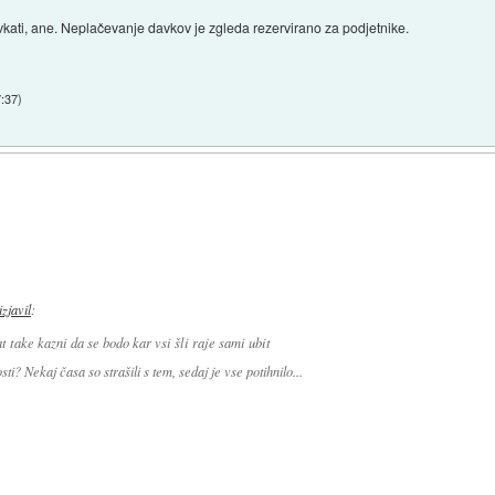
vkati, ane. Neplačevanje davkov je zgleda rezervirano za podjetnike.
7:37
)
izjavil
:
t take kazni da se bodo kar vsi šli raje sami ubit
i? Nekaj časa so strašili s tem, sedaj je vse potihnilo...