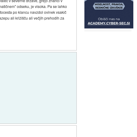
valec v severne države, grejo znanci v
ematičnem" odseku, je visoka. Pa se lahko
 Avtocesta po klancu navzdol ovinek vsakič
epu ali križišču ali večjih prehodih za