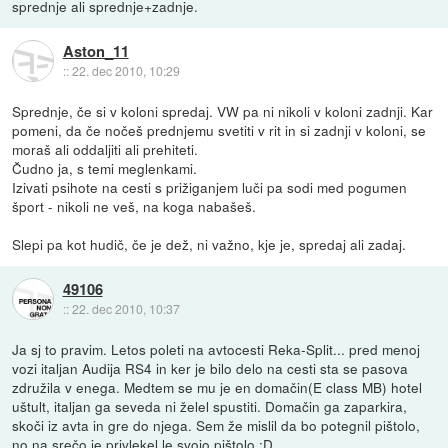
sprednje ali sprednje+zadnje.
Aston_11
::
22. dec 2010, 10:29
Sprednje, če si v koloni spredaj. VW pa ni nikoli v koloni zadnji. Kar
pomeni, da če nočeš prednjemu svetiti v rit in si zadnji v koloni, se
moraš ali oddaljiti ali prehiteti.
Čudno ja, s temi meglenkami.
Izivati psihote na cesti s prižiganjem luči pa sodi med pogumen
šport - nikoli ne veš, na koga nabašeš.
Slepi pa kot hudič, če je dež, ni važno, kje je, spredaj ali zadaj.
49106
::
22. dec 2010, 10:37
Ja sj to pravim. Letos poleti na avtocesti Reka-Split... pred menoj
vozi italjan Audija RS4 in ker je bilo delo na cesti sta se pasova
združila v enega. Medtem se mu je en domačin(E class MB) hotel
uštult, italjan ga seveda ni želel spustiti. Domačin ga zaparkira,
skoči iz avta in gre do njega. Sem že mislil da bo potegnil pištolo,
no na srečo je privlekel le svojo pištolo :D