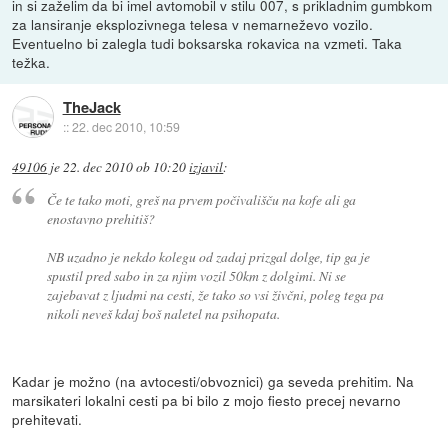
in si zaželim da bi imel avtomobil v stilu 007, s prikladnim gumbkom
za lansiranje eksplozivnega telesa v nemarneževo vozilo.
Eventuelno bi zalegla tudi boksarska rokavica na vzmeti. Taka
težka.
TheJack
::
22. dec 2010, 10:59
49106
je
22. dec 2010 ob 10:20
izjavil
:
Če te tako moti, greš na prvem počivališču na kofe ali ga
enostavno prehitiš?
NB uzadno je nekdo kolegu od zadaj prizgal dolge, tip ga je
spustil pred sabo in za njim vozil 50km z dolgimi. Ni se
zajebavat z ljudmi na cesti, že tako so vsi živčni, poleg tega pa
nikoli neveš kdaj boš naletel na psihopata.
Kadar je možno (na avtocesti/obvoznici) ga seveda prehitim. Na
marsikateri lokalni cesti pa bi bilo z mojo fiesto precej nevarno
prehitevati.