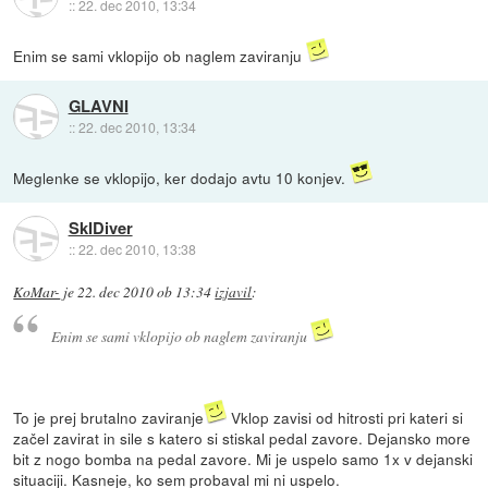
::
22. dec 2010, 13:34
Enim se sami vklopijo ob naglem zaviranju
GLAVNI
::
22. dec 2010, 13:34
Meglenke se vklopijo, ker dodajo avtu 10 konjev.
SkIDiver
::
22. dec 2010, 13:38
KoMar-
je
22. dec 2010 ob 13:34
izjavil
:
Enim se sami vklopijo ob naglem zaviranju
To je prej brutalno zaviranje
Vklop zavisi od hitrosti pri kateri si
začel zavirat in sile s katero si stiskal pedal zavore. Dejansko more
bit z nogo bomba na pedal zavore. Mi je uspelo samo 1x v dejanski
situaciji. Kasneje, ko sem probaval mi ni uspelo.