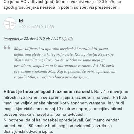
Če je na AC vidljivost (pod) 50 m in vozniki vozijo 130 km/h, se
zgodi grosupeljska nesreča in potem so spet vsi presenečeni.
Izi
::
22. dec 2010, 11:38
imagodei
je
22. dec 2010 ob 11:28
izjavil
:
Meja vidljivosti za uporabo meglenk bi morala biti, jasno,
definirana glede na kategorijo ceste. Kot ugotavlja Keyser, je
50m v naselju čez glavo. Na AC je 50m ne samo meja za
previdnost, ampak so to že alarmantne razmere. Pri 130 km/h
prevozimo v sekundi 36m. Kaj to pomeni, če oviro opazimo na
razdalji 50m, si verjetno lahko predstavljamo.
Najvišje dovoljene
Hitrost je treba prilagoditi razmeram na cesti.
hitrosti niso fiksne in se spreminjajo z razmerami na cesti. Pri hudi
megli ne veljajo enake hitrosti kot v sončnem vremenu. In v hudi
megli, kjer vidiš samo nekaj 10 metrov naprej je omejitev hitrost
povsem enaka v naselju ali pa na avtocesti.
Ni potrebe, da bi kaj posebej opredeljevali. Saj imamo vendar
pamet. Voziti 80 km/h v hudi megli po avtocesti je zrelo za
doživljenski odvzem izpita.