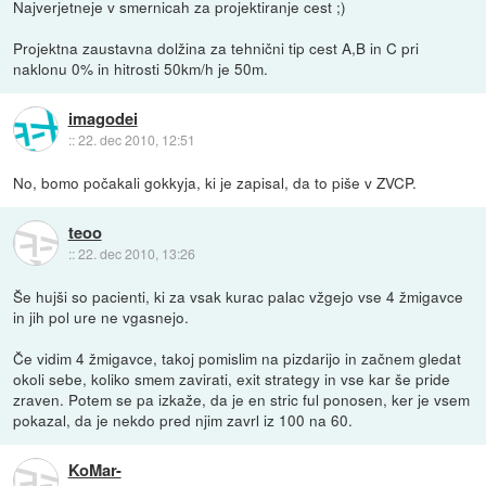
Najverjetneje v smernicah za projektiranje cest ;)
Projektna zaustavna dolžina za tehnični tip cest A,B in C pri
naklonu 0% in hitrosti 50km/h je 50m.
imagodei
::
22. dec 2010, 12:51
No, bomo počakali gokkyja, ki je zapisal, da to piše v ZVCP.
teoo
::
22. dec 2010, 13:26
Še hujši so pacienti, ki za vsak kurac palac vžgejo vse 4 žmigavce
in jih pol ure ne vgasnejo.
Če vidim 4 žmigavce, takoj pomislim na pizdarijo in začnem gledat
okoli sebe, koliko smem zavirati, exit strategy in vse kar še pride
zraven. Potem se pa izkaže, da je en stric ful ponosen, ker je vsem
pokazal, da je nekdo pred njim zavrl iz 100 na 60.
KoMar-