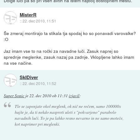
Dolge luči pa so pri vseh avtih na istem najbolj dostopnem mestu.
MisterR
::
22. dec 2010, 11:51
Še zmeraj montirajo ta stikala tja spodaj ko so ponavadi varovalke?
:O
Jaz imam vse to na ročki za navadne luči. Zasuk naprej so
sprednje meglenke, zasuk nazaj pa zadnje. Vklopljene lahko imam
na vse načine.
SkIDiver
::
22. dec 2010, 11:52
Super Sonic
je
22. dec 2010 ob 11:31
izjavil
:
Tle se zapenjate okol meglenk, ok nič ne rečem, samo 100000x
hujše je, da ti nekdo nasproti uleti s "pokvarjeno" parabolo
navadnih luči. To je pa lahko resno nevarno in ne samo moteče,
kot naprimer pri meglenki.