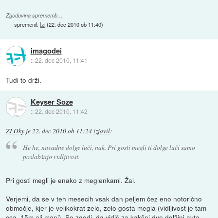
Zgodovina sprememb…
spremenil:
Izi
(
22. dec 2010 ob 11:40
)
imagodei
::
22. dec 2010, 11:41
Tudi to drži.
Keyser Soze
::
22. dec 2010, 11:42
ZLOky
je
22. dec 2010 ob 11:24
izjavil
:
He he, navadne dolge luči, nak. Pri gosti megli ti dolge luči samo
poslabšajo vidljivost.
Pri gosti megli je enako z meglenkami. Žal.
Verjemi, da se v teh mesecih vsak dan peljem čez eno notorično
območje, kjer je velikokrat zelo, zelo gosta megla (vidljivost je tam
cca. 15m ali manj). Se zgodi, da vidiš za kakšni dve dolžini avta