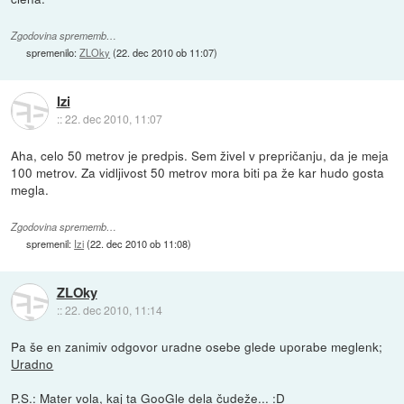
Zgodovina sprememb…
spremenilo:
ZLOky
(
22. dec 2010 ob 11:07
)
Izi
::
22. dec 2010, 11:07
Aha, celo 50 metrov je predpis. Sem živel v prepričanju, da je meja
100 metrov. Za vidljivost 50 metrov mora biti pa že kar hudo gosta
megla.
Zgodovina sprememb…
spremenil:
Izi
(
22. dec 2010 ob 11:08
)
ZLOky
::
22. dec 2010, 11:14
Pa še en zanimiv odgovor uradne osebe glede uporabe meglenk;
Uradno
P.S.: Mater vola, kaj ta GooGle dela čudeže... :D