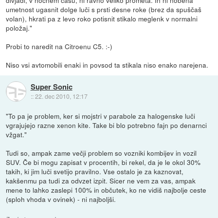
umetnost ugasnit dolge luči s prsti desne roke (brez da spuščaš
volan), hkrati pa z levo roko potisnit stikalo meglenk v normalni
položaj."
Probi to naredit na Citroenu C5. :-)
Niso vsi avtomobili enaki in povsod ta stikala niso enako narejena.
Super Sonic
::
22. dec 2010, 12:17
"To pa je problem, ker si mojstri v parabole za halogenske luči
vgrajujejo razne xenon kite. Take bi blo potrebno fajn po denarnci
vžgat."
Tudi so, ampak zame večji problem so vozniki kombijev in vozil
SUV. Če bi mogu zapisat v procentih, bi rekel, da je le okol 30%
takih, ki jim luči svetijo pravilno. Vse ostalo je za kaznovat,
kakšenmu pa tudi za odvzet izpit. Sicer ne vem za vas, ampak
mene to lahko zaslepi 100% in občutek, ko ne vidiš najbolje ceste
(sploh vhoda v ovinek) - ni najboljši.