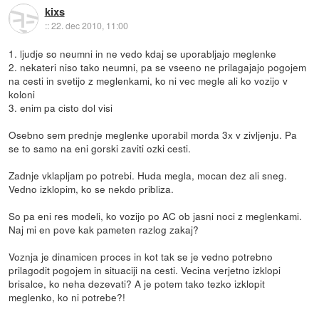
kixs
::
22. dec 2010, 11:00
1. ljudje so neumni in ne vedo kdaj se uporabljajo meglenke
2. nekateri niso tako neumni, pa se vseeno ne prilagajajo pogojem
na cesti in svetijo z meglenkami, ko ni vec megle ali ko vozijo v
koloni
3. enim pa cisto dol visi
Osebno sem prednje meglenke uporabil morda 3x v zivljenju. Pa
se to samo na eni gorski zaviti ozki cesti.
Zadnje vklapljam po potrebi. Huda megla, mocan dez ali sneg.
Vedno izklopim, ko se nekdo pribliza.
So pa eni res modeli, ko vozijo po AC ob jasni noci z meglenkami.
Naj mi en pove kak pameten razlog zakaj?
Voznja je dinamicen proces in kot tak se je vedno potrebno
prilagodit pogojem in situaciji na cesti. Vecina verjetno izklopi
brisalce, ko neha dezevati? A je potem tako tezko izklopit
meglenko, ko ni potrebe?!