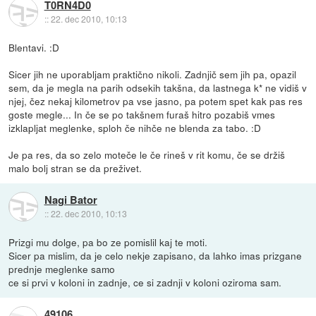
T0RN4D0
::
22. dec 2010, 10:13
Blentavi. :D
Sicer jih ne uporabljam praktično nikoli. Zadnjič sem jih pa, opazil
sem, da je megla na parih odsekih takšna, da lastnega k* ne vidiš v
njej, čez nekaj kilometrov pa vse jasno, pa potem spet kak pas res
goste megle... In če se po takšnem furaš hitro pozabiš vmes
izklapljat meglenke, sploh če nihče ne blenda za tabo. :D
Je pa res, da so zelo moteče le če rineš v rit komu, če se držiš
malo bolj stran se da preživet.
Nagi Bator
::
22. dec 2010, 10:13
Prizgi mu dolge, pa bo ze pomislil kaj te moti.
Sicer pa mislim, da je celo nekje zapisano, da lahko imas prizgane
prednje meglenke samo
ce si prvi v koloni in zadnje, ce si zadnji v koloni oziroma sam.
49106