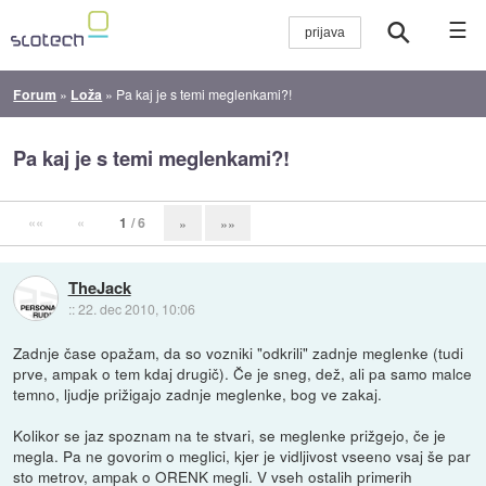
☰
Forum
»
Loža
»
Pa kaj je s temi meglenkami?!
Pa kaj je s temi meglenkami?!
««
«
1
/ 6
»
»»
TheJack
::
22. dec 2010, 10:06
Zadnje čase opažam, da so vozniki "odkrili" zadnje meglenke (tudi
prve, ampak o tem kdaj drugič). Če je sneg, dež, ali pa samo malce
temno, ljudje prižigajo zadnje meglenke, bog ve zakaj.
Kolikor se jaz spoznam na te stvari, se meglenke prižgejo, če je
megla. Pa ne govorim o meglici, kjer je vidljivost vseeno vsaj še par
sto metrov, ampak o ORENK megli. V vseh ostalih primerih