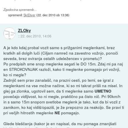
Zgodovina sprememb…
spremenil:
SkIDiver
(
22. dec 2010 ob 13:38
)
ZLOky
::
22. dec 2010, 14:06
A je kdo kdaj probal vozit samo s prižganimi meglenkami, brez
kratkih ali dolgih luči (Ciljam namreč na zavestno vožnjo, ponoči
seveda, brez oviranja ostalih udeležencev v prometu)?
Po predpisih sme snop meglenke segati le DO 15m. Zdaj mi pa naj
en STROKOVNJAK razloži, kako ti meglenke pomagajo pri vožnji,
ko ni megle?
Zadnjič sem prav zanalašč, na prazni cesti, po temi, se igral z
meglenkami na vse možne načine, ki so mi takrat prišli na misel. In
glej ga zlomka, ugotovil sem, da ti meglenke samo
UMETNO
povečajo vidljivost, ko ni megle, praktično pa čisto nič. Pri 90km/h
in s samo 15m snopom svetlobe meglenk je tako, kot da bi vozil z
zamikom, ko kaj vidiš/opaziš, je že prepozno za reakcijo. Se pravi ti
pri večjih hitrostih meglenke
pomagajo.
NE
Glede bleščanja (kakor je en napisal, da mu pomaga zmanjšati