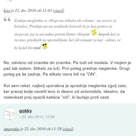
kixs
je
22. dec 2010 ob 12:01
izjavil
:
Zadnja meglenka se vklopi na stikalu ob volanu - na rocici za
brisalce. Prednje pa na sredinski konzoli in je kar potece se
stegovat, pa se navadno potem klimo vklopim
Ampak kot ze
receno, prednjih ne uporabljam, ker jih nimam za kaj - edino, ce
bi hotel bit
cool
No, odvisno od znamke do znamke. Pa tudi od modela. V mojem je
pač tak sistem. Stikalo za luči. Prvi poteg prednje meglenke. Drugi
poteg pa še zadnje. Pa stikalo mora biti na "ON".
Kot sem rekel, najbolj uporabna je sprednja meglenka zgolj zato,
ker precej bolje osvetli levo in desno od avtomobila. Idealno, da
malenkost prej opaziš kakšne "oči", ki laufajo proti cesti.
gokky
::
22. dec 2010, 12:09
imagodei
je
22. dec 2010 ob 11:28
izjavil
: