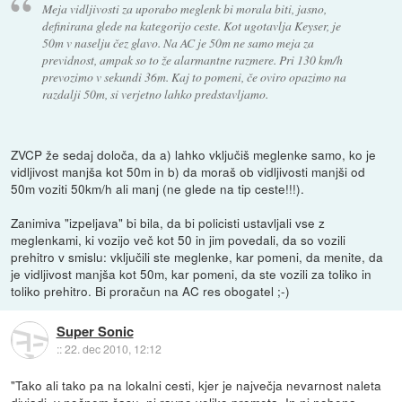
Meja vidljivosti za uporabo meglenk bi morala biti, jasno,
definirana glede na kategorijo ceste. Kot ugotavlja Keyser, je
50m v naselju čez glavo. Na AC je 50m ne samo meja za
previdnost, ampak so to že alarmantne razmere. Pri 130 km/h
prevozimo v sekundi 36m. Kaj to pomeni, če oviro opazimo na
razdalji 50m, si verjetno lahko predstavljamo.
ZVCP že sedaj določa, da a) lahko vključiš meglenke samo, ko je
vidljivost manjša kot 50m in b) da moraš ob vidljivosti manjši od
50m voziti 50km/h ali manj (ne glede na tip ceste!!!).
Zanimiva "izpeljava" bi bila, da bi policisti ustavljali vse z
meglenkami, ki vozijo več kot 50 in jim povedali, da so vozili
prehitro v smislu: vključili ste meglenke, kar pomeni, da menite, da
je vidljivost manjša kot 50m, kar pomeni, da ste vozili za toliko in
toliko prehitro. Bi proračun na AC res obogatel ;-)
Super Sonic
::
22. dec 2010, 12:12
"Tako ali tako pa na lokalni cesti, kjer je največja nevarnost naleta
divjadi, v nočnem času, ni ravno veliko prometa. In ni nobena