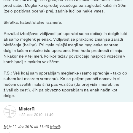
pred sabo. Meglenko spredaj vozečega pa zagledaš kakšnih 30m
(zelo pozitivna ocena) prej, zadnje luči pa nekje vmes.
Skratka, katastrofalne razmere.
Rezultat izboljšave vidljivosti pri uporabi samo običajnih dolgih luči
ali samo meglenk je enak. Vidljivost se praktično zmanjša zaradi
bleščanja (beline). Pri malo milejši megli so meglenke napram
dolgim lučem nekako isto uporabne. Ene hude prednosti nimajo.
Nikakor ne v tej meri, kolikor težav povzročajo nasproti vozečim v
kombinacij z mokrim voziščem.
P.S.: Veš kdaj sam uporabljam meglenke (samo sprednje - tako ob
suhem kot mokrem vremenu). Ko se peljem ponoči domov in si
hočem osvetliti malo širši pas vozišča (da prej vidim morebitne
živali ob cesti). Jih pa obvezno uporabljam na enak način kot
dolge.
MisterR
::
22. dec 2010, 11:49
Izi
je
22. dec 2010 ob 11:38
izjavil
: