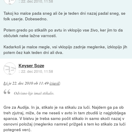
::
22. dec 2010, 11:58
Takoj ko malce pada sneg ali če je teden dni nazaj padal sneg, se
folk userje. Dobesedno.
Potem gredo po stikalih po avtu in vklopijo vse živo, ker jim to da
občutek neke lažne varnosti.
Kadarkoli je malce megle, vsi vklopijo zadnje meglenke, izklopijo jih
potem čez kak teden dni ali dva.
Keyser Soze
::
22. dec 2010, 11:58
Izi
je
22. dec 2010 ob 11:49
izjavil
:
Odvisno kje imaš stikalo.
Gre za Audija. In ja, stikalo je na stikalu za luči. Najdem ga pa ob
treh zjutraj, miže, če me neseš v avto in tam zbudiš iz najglobljega
spanca. V bistvu je treba samo počit stikalo in samo skoči nazaj v
osnovni položaj (meglenko namreč prižgeš s tem ko stikalo za luči
potegneš ven).