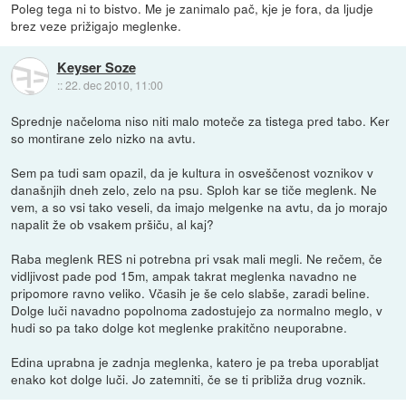
Poleg tega ni to bistvo. Me je zanimalo pač, kje je fora, da ljudje
brez veze prižigajo meglenke.
Keyser Soze
::
22. dec 2010, 11:00
Sprednje načeloma niso niti malo moteče za tistega pred tabo. Ker
so montirane zelo nizko na avtu.
Sem pa tudi sam opazil, da je kultura in osveščenost voznikov v
današnjih dneh zelo, zelo na psu. Sploh kar se tiče meglenk. Ne
vem, a so vsi tako veseli, da imajo melgenke na avtu, da jo morajo
napalit že ob vsakem pršiču, al kaj?
Raba meglenk RES ni potrebna pri vsak mali megli. Ne rečem, če
vidljivost pade pod 15m, ampak takrat meglenka navadno ne
pripomore ravno veliko. Včasih je še celo slabše, zaradi beline.
Dolge luči navadno popolnoma zadostujejo za normalno meglo, v
hudi so pa tako dolge kot meglenke prakitčno neuporabne.
Edina uprabna je zadnja meglenka, katero je pa treba uporabljat
enako kot dolge luči. Jo zatemniti, če se ti približa drug voznik.