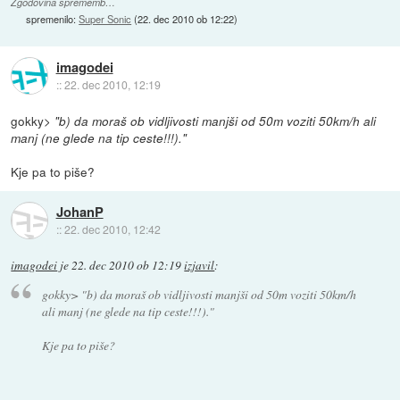
Zgodovina sprememb…
spremenilo:
Super Sonic
(
22. dec 2010 ob 12:22
)
imagodei
::
22. dec 2010, 12:19
gokky>
"b) da moraš ob vidljivosti manjši od 50m voziti 50km/h ali
manj (ne glede na tip ceste!!!)."
Kje pa to piše?
JohanP
::
22. dec 2010, 12:42
imagodei
je
22. dec 2010 ob 12:19
izjavil
:
gokky>
"b) da moraš ob vidljivosti manjši od 50m voziti 50km/h
ali manj (ne glede na tip ceste!!!)."
Kje pa to piše?