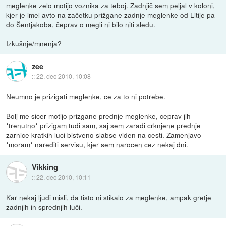
meglenke zelo motijo voznika za teboj. Zadnjič sem peljal v koloni,
kjer je imel avto na začetku prižgane zadnje meglenke od Litije pa
do Šentjakoba, čeprav o megli ni bilo niti sledu.
Izkušnje/mnenja?
zee
::
22. dec 2010, 10:08
Neumno je prizigati meglenke, ce za to ni potrebe.
Bolj me sicer motijo prizgane prednje meglenke, ceprav jih
*trenutno* prizigam tudi sam, saj sem zaradi crknjene prednje
zarnice kratkih luci bistveno slabse viden na cesti. Zamenjavo
*moram* narediti servisu, kjer sem narocen cez nekaj dni.
Vikking
::
22. dec 2010, 10:11
Kar nekaj ljudi misli, da tisto ni stikalo za meglenke, ampak gretje
zadnjih in sprednjih luči.