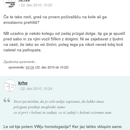
::
22. dec 2010, 10:20
Če te tako moti, greš na prvem počivališču na kofe ali ga
enostavno prehitiš?
NB uzadno je nekdo kolegu od zadaj prizgal dolge, tip ga je spustil
pred sabo in za njim vozil 50km z dolgimi. Ni se zajebavat z ljudmi
na cesti, že tako so vsi živčni, poleg tega pa nikoli neveš kdaj boš
naletel na psihopata.
Zgodovina sprememb…
spremenilo:
49106
(
22. dec 2010 ob 10:22
)
krho
::
22. dec 2010, 10:24
Sicer pa mislim, da je celo nekje zapisano, da lahko imas
prizgane prednje meglenke samo
ce si prvi v koloni in zadnje, ce si zadnji v koloni oziroma sam.
Le od kje potem VWju homologacija? Ker jaz lahko vklopim samo