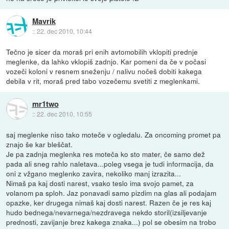
Mavrik
::
22. dec 2010, 10:44
Tečno je sicer da moraš pri enih avtomobilih vklopiti prednje
meglenke, da lahko vklopiš zadnjo. Kar pomeni da če v počasi
vozeči koloni v resnem sneženju / nalivu nočeš dobiti kakega
debila v rit, moraš pred tabo vozečemu svetiti z meglenkami.
mr1two
::
22. dec 2010, 10:55
saj meglenke niso tako moteče v ogledalu. Za oncoming promet pa
znajo še kar bleščat.
Je pa zadnja meglenka res moteča ko sto mater, če samo dež
pada ali sneg rahlo naletava...poleg vsega je tudi informacija, da
oni z vžgano meglenko zavira, nekoliko manj izrazita...
Nimaš pa kaj dosti narest, vsako teslo ima svojo pamet, za
volanom pa sploh. Jaz ponavadi samo pizdim na glas ali podajam
opazke, ker drugega nimaš kaj dosti narest. Razen če je res kaj
hudo bednega/nevarnega/nezdravega nekdo storil(izsiljevanje
prednosti, zavijanje brez kakega znaka...) pol se obesim na trobo