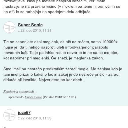
razsvetljave. Niso pa moteče nasproti vozečim, ker imam
nastavljene na pravilno višino (v mokrem pa temu ni pomoči in so
na off) in se nahajajo na spodnjem delu odbijača.
Super Sonic
::
22. dec 2010, 11:31
Tle se zapenjate okol meglenk, ok nič ne rečem, samo 100000x
hujše je, da ti nekdo nasproti uleti s "pokvarjeno" parabolo
navadnih luči. To je pa lahko resno nevarno in ne samo moteče,
kot naprimer pri meglenki. Če sneži, je meglenka zakon.
Smo imeli pa nesrečo predkratkim zaradi megle. Me zanima kdo je
tam imel prižano kakšno luč in zakaj je do nesreče prišlo - zaradi
dirkača ali invalida. Najverjetne pa kar obeh.
Zgodovina sprememb…
spremenilo:
Super Sonic
(
22. dec 2010 ob 11:31
)
joze67
::
22. dec 2010, 11:33