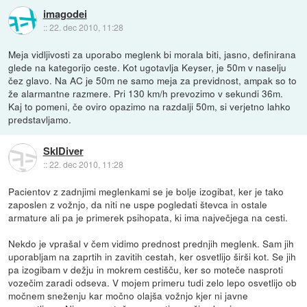
imagodei
::
22. dec 2010, 11:28
Meja vidljivosti za uporabo meglenk bi morala biti, jasno, definirana
glede na kategorijo ceste. Kot ugotavlja Keyser, je 50m v naselju
čez glavo. Na AC je 50m ne samo meja za previdnost, ampak so to
že alarmantne razmere. Pri 130 km/h prevozimo v sekundi 36m.
Kaj to pomeni, če oviro opazimo na razdalji 50m, si verjetno lahko
predstavljamo.
SkIDiver
::
22. dec 2010, 11:28
Pacientov z zadnjimi meglenkami se je bolje izogibat, ker je tako
zaposlen z vožnjo, da niti ne uspe pogledati števca in ostale
armature ali pa je primerek psihopata, ki ima največjega na cesti.
Nekdo je vprašal v čem vidimo prednost prednjih meglenk. Sam jih
uporabljam na zaprtih in zavitih cestah, ker osvetlijo širši kot. Se jih
pa izogibam v dežju in mokrem cestišču, ker so moteče nasproti
vozečim zaradi odseva. V mojem primeru tudi zelo lepo osvetlijo ob
močnem sneženju kar močno olajša vožnjo kjer ni javne