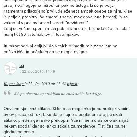
prve) neprilagojena hitrost ampak ne tistega ki se je peljal
razmeram prilagojeno(prvi udeleženec) ampak osebe za njim, ki se
je peljala prehitro (še zmeraj znotraj max dovoljene hitrosti) in se
zakantal v prvi avtomobil zaradi "nevidnosti".
Zdaj se več ne spomnim ampak mislim da je bilo udeleženih nekaj
manj kot 90 avtomobilov in tovornjakov.
In takrat sem si obljubil da v takih primerih raje zapeljem na
počivališče in počakam da se megla dvigne.
Izi
::
22. dec 2010, 11:49
Keyser Soze
je
22. dec 2010 ob 11:42
izjavil
:
Jih pa obvezno uporabljam na enak način kot dolge.
Odvisno kje imaš stikalo. Stikalo za meglenke je namreč pri večini
avtov precej od rok, tako da je nujno s pogledom prej poiskati
stikalo, preden ga lahko preklopiš. Včasih se moraš celo sklanjati
nekam spodaj kjer so lahko stikala za meglenke. Tisti čas pa ne
gledaš na cesto.