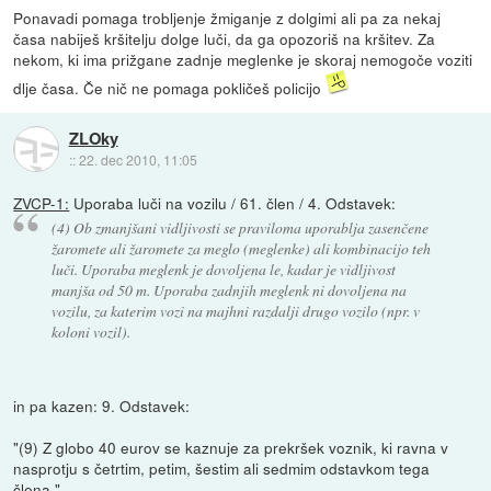
Ponavadi pomaga trobljenje žmiganje z dolgimi ali pa za nekaj
časa nabiješ kršitelju dolge luči, da ga opozoriš na kršitev. Za
nekom, ki ima prižgane zadnje meglenke je skoraj nemogoče voziti
dlje časa. Če nič ne pomaga pokličeš policijo
ZLOky
::
22. dec 2010, 11:05
ZVCP-1:
Uporaba luči na vozilu / 61. člen / 4. Odstavek:
(4) Ob zmanjšani vidljivosti se praviloma uporablja zasenčene
žaromete ali žaromete za meglo (meglenke) ali kombinacijo teh
luči. Uporaba meglenk je dovoljena le, kadar je vidljivost
manjša od 50 m. Uporaba zadnjih meglenk ni dovoljena na
vozilu, za katerim vozi na majhni razdalji drugo vozilo (npr. v
koloni vozil).
in pa kazen: 9. Odstavek:
"(9) Z globo 40 eurov se kaznuje za prekršek voznik, ki ravna v
nasprotju s četrtim, petim, šestim ali sedmim odstavkom tega
člena."