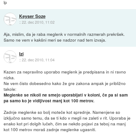
lp
Keyser Soze
::
22. dec 2010, 11:02
Aja, mislim, da je raba meglenk v normalnih razmerah prekršek.
Samo ne vem v kakšni meri se nadzor nad tem izvaja.
Izi
::
22. dec 2010, 11:04
Kazen za nepravilno uporabo meglenk je predpisana in ni ravno
nizka.
Ne vem čisto dobesedno kako že gre zakona ampak je približno
takole:
Meglenke se nikoli ne smejo uporabljati v koloni, če pa si sam
pa samo ko je vidljivost manj kot 100 metrov.
Zadnje meglenke so bolj moteče kot sprednje. Namenjene so
izključno samo temu, da se ti kdo v megli ne zaleti v rit. Uporaba je
enako kot pri dolgih lučeh, čim se nekdo pojavi za teboj na manj
kot 100 metrov moraš zadnje meglenke ugasniti.