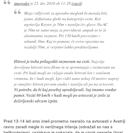
imagodei
je
22. dec 2010 ob 11:28
izjavil
:
Meja vidljivosti za uporabo meglenk bi morala biti,
jasno, definirana glede na kategorijo ceste. Kot
ugotavlja Keyser, je 50m v naselju čez glavo. Na AC
je 50m ne samo meja za previdnost, ampak so to že
alarmantne razmere. Pri 130 km/h prevozimo v
sekundi 36m. Kaj to pomeni, če oviro opazimo na
razdalji 50m, si verjetno lahko predstavljamo.
Hitrost je treba prilagoditi razmeram na cesti.
Najvišje
dovoljene hitrosti niso fiksne in se spreminjajo z razmerami na
cesti. Pri hudi megli ne veljajo enake hitrosti kot v sončnem
vremenu. In v hudi megli, kjer vidiš samo nekaj 10 metrov naprej
je omejitev hitrost povsem enaka v naselju ali pa na avtocesti.
Ni potrebe, da bi kaj posebej opredeljevali. Saj imamo vendar
pamet. Voziti 80 km/h v hudi megli po avtocesti je zrelo za
doživljenski odvzem izpita.
Pred 13-14 leti smo imeli prometno nesrečo na avtocesti v Avstriji
ravno zaradi megle in verižnega trčenja (odvažali so nas s
helikopterjem), raziskava je pokazala, da je vzrok nesreče (torej