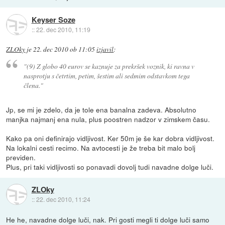
Keyser Soze
::
22. dec 2010, 11:19
ZLOky
je
22. dec 2010 ob 11:05
izjavil
:
"(9) Z globo 40 eurov se kaznuje za prekršek voznik, ki ravna v
nasprotju s četrtim, petim, šestim ali sedmim odstavkom tega
člena."
Jp, se mi je zdelo, da je tole ena banalna zadeva. Absolutno
manjka najmanj ena nula, plus poostren nadzor v zimskem času.
Kako pa oni definirajo vidljivost. Ker 50m je še kar dobra vidljivost.
Na lokalni cesti recimo. Na avtocesti je že treba bit malo bolj
previden.
Plus, pri taki vidljivosti so ponavadi dovolj tudi navadne dolge luči.
ZLOky
::
22. dec 2010, 11:24
He he, navadne dolge luči, nak. Pri gosti megli ti dolge luči samo