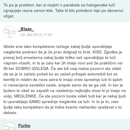
To pa je problem, ker si mojstri v parabole za halogenske luči
vgrajujejo razne xenon kite. Take bi blo potrebno fajn po denarnci
vžgat.
_Blaze_
::
22. dec 2010, 11:54
Iščete ene tako kompleksne razloge zakaj ljudje uporabljajo
meglenke podnevi da je že prav dolgcajt to brat. KISS. Zgodba je
precej bolj enostavna zakaj ljudje toliko več uporabljajo te luči
napram včasih, in to je zato ker jih imajo novi avti že praktično vsi
IN ker DOBRO IZGLEDA. Če ste bili vsaj malce pozorni ste videli
da se je to začelo početi ko so začeli prihajati avtomobili kot so
bemfiji in mislim da nova astra ki imajo vrsto sprednje luči ki sploh
ni namenjena osvtelitvi ceste, ampak samo da se ga vidi. In ker je
ljudem to všeč so zapalili na naslednjo najboljšo stvar ki jo imajo na
voljo, MEGLENKE. Če ste pozorni boste videli tudi kar je nekaj ljudi
ki uporabljajo SAMO sprednje meglenke za luči. In to je to, niso
ljudje tako kompleksni da je treba kvanto mehaniko vpeljevat v to
debato.
Furbo