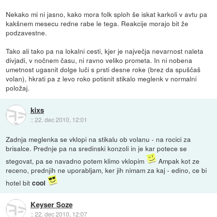
Nekako mi ni jasno, kako mora folk sploh še iskat karkoli v avtu pa
kakšnem mesecu redne rabe le tega. Reakcije morajo bit že
podzavestne.
Tako ali tako pa na lokalni cesti, kjer je največja nevarnost naleta
divjadi, v nočnem času, ni ravno veliko prometa. In ni nobena
umetnost ugasnit dolge luči s prsti desne roke (brez da spuščaš
volan), hkrati pa z levo roko potisnit stikalo meglenk v normalni
položaj.
kixs
::
22. dec 2010, 12:01
Zadnja meglenka se vklopi na stikalu ob volanu - na rocici za
brisalce. Prednje pa na sredinski konzoli in je kar potece se
stegovat, pa se navadno potem klimo vklopim
Ampak kot ze
receno, prednjih ne uporabljam, ker jih nimam za kaj - edino, ce bi
hotel bit
cool
Keyser Soze
::
22. dec 2010, 12:07