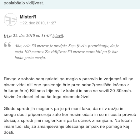
poslabšajo vidljivost.
MisterR
::
22. dec 2010, 11:27
Izi
je
22. dec 2010 ob 11:07
izjavil
:
Aha, celo 50 metrov je predpis. Sem živel v prepričanju, da je
meja 100 metrov. Za vidljivost 50 metrov mora biti pa že kar
hudo gosta megla.
Ravno v soboto sem naletel na meglo v pasovih in verjameš ali ne
nisem videl niti ene naslednje črte pred sabo?(cestišče ločeno z
črtkano črto) Bili smo trije avti v koloni in smo se vozili 20-30km/h.
Vozim že deset let pa še tega nisem doživel.
Glede sprednjih meglenk pa je pri meni tako, da mi v dežju in
snegu dosti pripomorejo zato ker nosim očala in se mi cesta preveč
blešči, z sprednjimi meglenkami pa ta učinek zmanjšam. Na lečah
imam tudi sloj za zmanjševanje bleščanja ampak ne pomaga kaj
dosti.