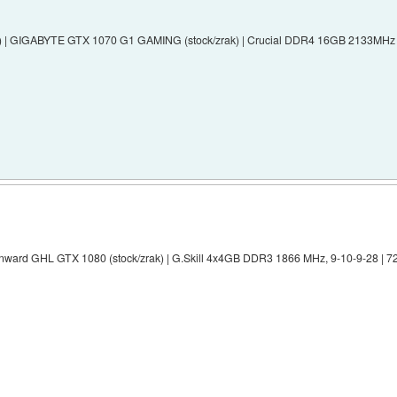
ak) | GIGABYTE GTX 1070 G1 GAMING (stock/zrak) | Crucial DDR4 16GB 2133MHz ,
ainward GHL GTX 1080 (stock/zrak) | G.Skill 4x4GB DDR3 1866 MHz, 9-10-9-28 | 7