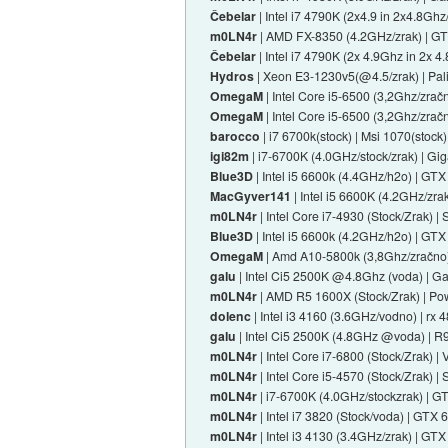
Čebelar
| Intel i7 4790K (2x4.9 in 2x4.8
m0LN4r
| AMD FX-8350 (4.2GHz/zrak) | GT
Čebelar
| Intel i7 4790K (2x 4.9Ghz in 2x
Hydros
| Xeon E3-1230v5(@4.5/zrak) | P
OmegaM
| Intel Core i5-6500 (3,2Ghz/zra
OmegaM
| Intel Core i5-6500 (3,2Ghz/zra
barocco
| i7 6700k(stock) | Msi 1070(stoc
igi82m
| i7-6700K (4.0GHz/stock/zrak) | 
Blue3D
| Intel i5 6600k (4.4GHz/h2o) | GT
MacGyver141
| Intel i5 6600K (4.2GHz/z
m0LN4r
| Intel Core i7-4930 (Stock/Zrak)
Blue3D
| Intel i5 6600k (4.2GHz/h2o) | GT
OmegaM
| Amd A10-5800k (3,8Ghz/zračno)
galu
| Intel Ci5 2500K @4.8Ghz (voda) |
m0LN4r
| AMD R5 1600X (Stock/Zrak) | P
dolenc
| Intel i3 4160 (3.6GHz/vodno) | 
galu
| Intel Ci5 2500K (4.8GHz @voda) |
m0LN4r
| Intel Core i7-6800 (Stock/Zrak)
m0LN4r
| Intel Core i5-4570 (Stock/Zrak)
m0LN4r
| i7-6700K (4.0GHz/stockzrak) | G
m0LN4r
| Intel i7 3820 (Stock/voda) | GT
m0LN4r
| Intel i3 4130 (3.4GHz/zrak) | GTX