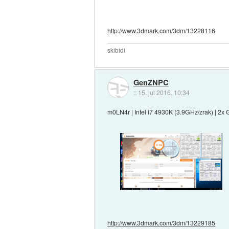
http://www.3dmark.com/3dm/13228116
skibidi
GenZNPC
::
15. jul 2016, 10:34
m0LN4r | Intel i7 4930K (3.9GHz/zrak) | 2
http://www.3dmark.com/3dm/13229185