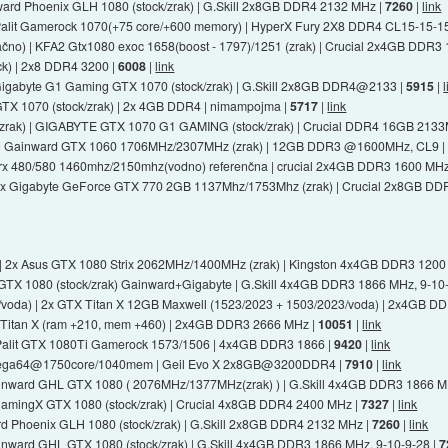
ainward Phoenix GLH 1080 (stock/zrak) | G.Skill 2x8GB DDR4 2132 MHz |
7260
|
link
 Palit Gamerock 1070(+75 core/+600 memory) | HyperX Fury 2X8 DDR4 CL15-15-
račno) | KFA2 Gtx1080 exoc 1658(boost - 1797)/1251 (zrak) | Crucial 2x4GB DDR3
ock) | 2x8 DDR4 3200 |
6008
|
link
| Gigabyte G1 Gaming GTX 1070 (stock/zrak) | G.Skill 2x8GB DDR4@2133 |
5915
|
| GTX 1070 (stock/zrak) | 2x 4GB DDR4 | nimampojma |
5717
|
link
z/zrak) | GIGABYTE GTX 1070 G1 GAMING (stock/zrak) | Crucial DDR4 16GB 2133
a) | Gainward GTX 1060 1706MHz/2307MHz (zrak) | 12GB DDR3 @1600MHz, CL9 
 | rx 480/580 1460mhz/2150mhz(vodno) referenčna | crucial 2x4GB DDR3 1600 MHz
) | 1x Gigabyte GeForce GTX 770 2GB 1137Mhz/1753Mhz (zrak) | Crucial 2x8GB D
) | 2x Asus GTX 1080 Strix 2062MHz/1400MHz (zrak) | Kingston 4x4GB DDR3 1200
2x GTX 1080 (stock/zrak) Gainward+Gigabyte | G.Skill 4x4GB DDR3 1866 MHz, 9-10
Ghz/voda) | 2x GTX Titan X 12GB Maxwell (1523/2023 + 1503/2023/voda) | 2x4GB 
2x Titan X (ram +210, mem +460) | 2x4GB DDR3 2666 MHz |
10051
|
link
 | Palit GTX 1080Ti Gamerock 1573/1506 | 4x4GB DDR3 1866 |
9420
|
link
Vega64@1750core/1040mem | Geil Evo X 2x8GB@3200DDR4 |
7910
|
link
 Gainward GHL GTX 1080 ( 2076MHz/1377MHz(zrak) ) | G.Skill 4x4GB DDR3 1866 M
SI GamingX GTX 1080 (stock/zrak) | Crucial 4x8GB DDR4 2400 MHz |
7327
|
link
ward Phoenix GLH 1080 (stock/zrak) | G.Skill 2x8GB DDR4 2132 MHz |
7260
|
link
Gainward GHL GTX 1080 (stock/zrak) | G.Skill 4x4GB DDR3 1866 MHz, 9-10-9-28 |
7