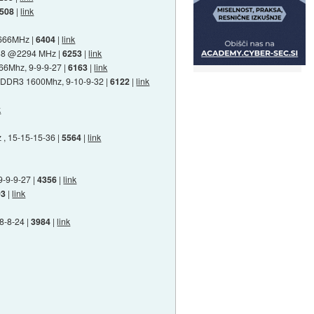
508
|
link
2666MHz |
6404
|
link
-38 @2294 MHz |
6253
|
link
866Mhz, 9-9-9-27 |
6163
|
link
GB DDR3 1600Mhz, 9-10-9-32 |
6122
|
link
k
, 15-15-15-36 |
5564
|
link
9-9-9-27 |
4356
|
link
93
|
link
8-8-24 |
3984
|
link