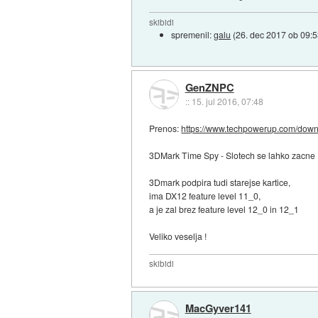
skibidi
spremenil:
galu
(
26. dec 2017 ob 09:
GenZNPC
::
15. jul 2016, 07:48
Prenos:
https://www.techpowerup.com/downl
3DMark Time Spy - Slotech se lahko zacne
3Dmark podpira tudi starejse kartice,
ima DX12 feature level 11_0,
a je zal brez feature level 12_0 in 12_1
Veliko veselja !
skibidi
MacGyver141