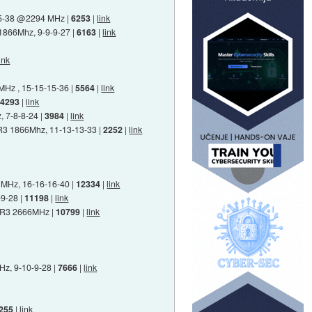
15-38 @2294 MHz |
6253
|
link
 1866Mhz, 9-9-9-27 |
6163
|
link
link
MHz , 15-15-15-36 |
5564
|
link
|
4293
|
link
, 7-8-8-24 |
3984
|
link
DR3 1866Mhz, 11-13-13-33 |
2252
|
link
 MHz, 16-16-16-40 |
12334
|
link
-9-28 |
11198
|
link
DDR3 2666MHz |
10799
|
link
Hz, 9-10-9-28 |
7666
|
link
255
|
link