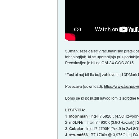
3Dmark seže daleč v računalniško preteklost in
tehnologijah, ki se uporabljajo pri upodablja
Predstavljen je bil na GALAX GOC 2015
*Test bi naj bil 5x bolj zahteven od 3DMark 
Povezava (download):
https://www.techpow
Bomo se kr poslužili navodilom iz sorodne 
LESTVICA:
1.
Moonman
| Intel i7 5820K (4.5GHz/vo
2.
m0LN4r
| Intel i7 4930K (3.9GHz/zrak) 
3.
Čebelar
| Intel i7 4790K (2x4.9 in 2x4
4.
strumf666
| R7 1700x @ 3,975GHz | R