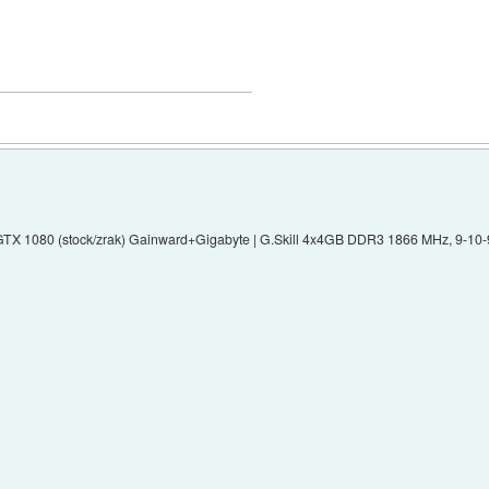
x GTX 1080 (stock/zrak) Gainward+Gigabyte | G.Skill 4x4GB DDR3 1866 MHz, 9-10-