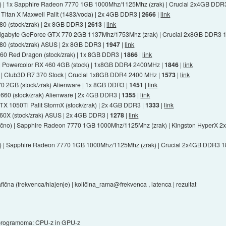
) | 1x Sapphire Radeon 7770 1GB 1000Mhz/1125Mhz (zrak) | Crucial 2x4GB DDR3
 Titan X Maxwell Palit (1483/voda) | 2x 4GB DDR3 |
2666
|
link
 380 (stock/zrak) | 2x 8GB DDR3 |
2613
|
link
1x Gigabyte GeForce GTX 770 2GB 1137Mhz/1753Mhz (zrak) | Crucial 2x8GB DDR3 
 280 (stock/zrak) ASUS | 2x 8GB DDR3 |
1947
|
link
 460 Red Dragon (stock/zrak) | 1x 8GB DDR3 |
1866
|
link
k) | Powercolor RX 460 4GB (stock) | 1x8GB DDR4 2400MHz |
1846
|
link
) | Club3D R7 370 Stock | Crucial 1x8GB DDR4 2400 MHz |
1573
|
link
70 2GB (stock/zrak) Alienware | 1x 8GB DDR3 |
1451
|
link
X 660 (stock/zrak) Alienware | 2x 4GB DDR3 |
1355
|
link
X 1050Ti Palit StormX (stock/zrak) | 2x 4GB DDR3 |
1333
|
link
 260X (stock/zrak) ASUS | 2x 4GB DDR3 |
1278
|
link
zračno) | Sapphire Radeon 7770 1GB 1000Mhz/1125Mhz (zrak) | Kingston HyperX
) | Sapphire Radeon 7770 1GB 1000Mhz/1125Mhz (zrak) | Crucial 2x4GB DDR3 1
afična (frekvenca/hlajenje) | količina_rama@frekvenca , latenca | rezultat
a programoma: CPU-z in GPU-z