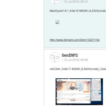
::
15. jul 2016, 09:13
MacGyver141 | Intel i5 6600K (4.2GHz/zr
http://www.3dmark.com/3dm/13227154
GenZNPC
::
15. jul 2016, 09:49
m0LN4r | Intel i7 4930K (3.9GHz/zrak) | G