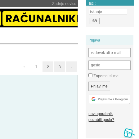
Išči:
Zadnje novice
Prijava
«
1
2
3
»
Zapomni si me
nov uporabnik
pozabili geslo?