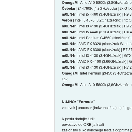
OmegaM
| Amd A10-5800k (3,8Ghz/zračno
Čebelar
| i7 4790K (4,8GHz/voda) | 2x GTX
m0LN4r
| Intel i5 4460 (3.4GHz/zrak) | R9
Veron
| Intel i5 4570 (3,2Ghz/zračno) | 
m0LN4r
| Intel i3 4130 (3.4GHz/zrak) | R9
m0LN4r
| Intel i5 4440 (3.1GHz/zrak) | RX
m0LN4r
| Intel Pentium G4560 (stock/zra
m0LN4r
| AMD FX 8320 (stock/zrak Wraith
m0LN4r
| AMD FX-6300 (stock/zrak) | R7 3
m0LN4r
| Intel i3 4130 (3.4GHz/zrak) | GT
m0LN4r
| AMD FX-4100 (3.66GHz/zrak) | GT
m0LN4r
| Intel i3 4130 (3.4GHz/zrak) | R7
OmegaM
| Intel Pentium g3450 (3,4Ghz/
link
OmegaM
| Amd A10-5800k (3,8Ghz/zračno
NUJNO: "Formula"
vzdevek | procesor (frekvenca/hlajenje) | gr
K postu dodajte tudi:
povezavo do ORB-ja in/ali
zaslonsko sliko končnega testa z odprtim