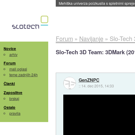
Evropska vesoljska agencija razvija svojo rak
Forum
»
Navijanje
»
Slo-Tech
Novice
Slo-Tech 3D Team: 3DMark (20
arhiv
Forum
mali oglasi
teme zadnjih 24h
GenZNPC
Članki
::
14. dec 2015, 14:33
Zaposlitve
brskaj
Ostalo
pravila