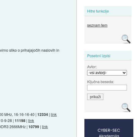
Hitre funkcije
seznam tem
virno sliko o prihajajočih naslovih in
Posebni izpisi
Avtor:
Ključna beseda:
00 MHz, 16-16-16-40 |
12334
|
link
10-9-28 |
11198
|
link
B DDR3 2666MHz |
10799
|
link