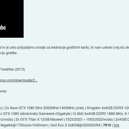
 je zelo priljubljeno orodje za testiranje grafičnih kartic, ki nam ustvari (naj bi) ok
nju grafike.
Firestrike (2013)
erup.com/downloads/2...
teme:
dno) | 2x Asus GTX 1080 Strix 2062MHz/1400MHz (zrak) | Kingston 4x4GB DDR3 12
| 2x GTX 1080 (stock/zrak) Gainward+Gigabyte | G.Skill 4x4GB DDR3 1866 MHz, 9-
.8Ghz/voda) | 2x GTX Titan X 12GB Maxwell (1523/2023 + 1503/2023/voda) | 2x4G
X Vega64@1750core/1040mem | Geil Evo X 2x8GB@3200DDR4 |
7910
|
link