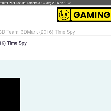
eto za večkratno uporabo
::
4. avg 2026 ob 19:41
 3D Team: 3DMark (2016) Time Spy
16) Time Spy