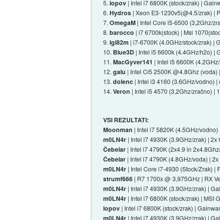
5.
lopov
| Intel i7 6800K (stock/zrak) | G
6.
Hydros
| Xeon E3-1230v5(@4.5/zrak) |
7.
OmegaM
| Intel Core i5-6500 (3,2Ghz/z
8.
barocco
| i7 6700k(stock) | Msi 1070(st
9.
igi82m
| i7-6700K (4.0GHz/stock/zrak) 
10.
Blue3D
| Intel i5 6600k (4.4GHz/h2o) 
11.
MacGyver141
| Intel i5 6600K (4.2GH
12.
galu
| Intel Ci5 2500K @4.8Ghz (vod
13.
dolenc
| Intel i3 4160 (3.6GHz/vodno)
14.
Veron
| Intel i5 4570 (3,2Ghz/zračno
VSI REZULTATI:
Moonman
| Intel i7 5820K (4.5GHz/vodno
m0LN4r
| Intel i7 4930K (3.9GHz/zrak) | 
Čebelar
| Intel i7 4790K (2x4.9 in 2x4.8
Čebelar
| Intel i7 4790K (4.8GHz/voda) | 
m0LN4r
| Intel Core i7-4930 (Stock/Zrak)
strumf666
| R7 1700x @ 3,975GHz | RX 
m0LN4r
| Intel i7 4930K (3.9GHz/zrak) |
m0LN4r
| Intel i7 6800K (stock/zrak) | M
lopov
| Intel i7 6800K (stock/zrak) | Gain
m0LN4r
| Intel i7 4930K (3.9GHz/zrak) | 