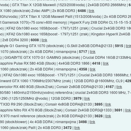
Ghz/voda) | GTX Titan X 12GB Maxwell (1523/2008/voda) | 2x4GB DDR3 2666MHz |
6
X 1080 (stock/zrak) Zotac AMP! | 2x 8GB DDR3 |
6486
|
link
 4.8Ghz/voda) | GTX Titan X 12GB Maxwell Palit (1513/2008/voda) | 2x 4GB DDR3 
alit Gamerock 1070(+75 core/+600 memory) | HyperX Fury 2X8 DDR4 CL15-15-15
čno) | KFA2 Gtx1080 exoc 1658(boost - 1797)/1251 (zrak) | Crucial 2x4GB DDR3 1
čno) | KFA2 Gtx1080 exoc 1658(boost - 1797)/1251 (zrak) | Kingston HyperX 2x4
k) | 2x8 DDR4 3200 |
6008
|
link
Gigabyte G1 Gaming GTX 1070 (stock/zrak) | G.Skill 2x8GB DDR4@2133 |
5915
|
lin
X 1070 (stock/zrak) | 2x 4GB DDR4 | nimampojma |
5717
|
link
rak) | GIGABYTE GTX 1070 G1 GAMING (stock/zrak) | Crucial DDR4 16GB 2133MHz 
 | Sapphire Pulse RX 580 4GB (Stock) | 4x4GB DDR3 1866 |
4418
|
link
X 1060 (stock/zrak) | 2x 4GB DDR4 | nimampojma |
4358
|
link
 | KFA2 Gtx1080 exoc 1658(boost - 1797)/1251 | Crucial 2x4GB DDR3 1866Mhz, 
 Gainward GTX 1060 1706MHz/2307MHz (zrak) | 12GB DDR3 @1600MHz, CL9 |
42
owercolor RX 480 8GB (Stock/Zrak) | Corsair 2x8GB DDR4@2133 |
4167
|
link
rx 480/580 1460mhz/2150mhz(vodno) referenčna | crucial 2x4GB DDR3 1600 MHz, 7-
 R9 290 (1125/1250MHz @voda) | 12GB DDR3 |
3979
|
link
 | VTX3D R9 290 (Stock/Zrak) | Corsair 4x8GB DDR4@2133 |
3895
|
link
 | Sapphire Nitro RX 470 8GB (Stock/Zrak) | Corsair 2x4GB DDR3@1333 |
3691
|
link
TX 970 manli reference (stock/zrak) | 2x 8GB DDR4@2133 |
3628
|
link
X 690 (stock/blower) | 4x 4GB DDR4 | nimampojma |
3498
|
link
 1060 (stock/zrak) Palit | 2x 4GB DDR3 |
3472
|
link