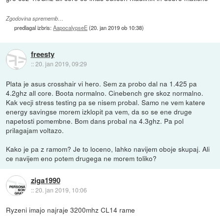
Zgodovina sprememb…
predlagal izbris:
AapocalypseE
(
20. jan 2019 ob 10:38
)
freesty
::
20. jan 2019, 09:29
Plata je asus crosshair vi hero. Sem za probo dal na 1.425 pa
4.2ghz all core. Boota normalno. Cinebench gre skoz normalno.
Kak vecji stress testing pa se nisem probal. Samo ne vem katere
energy savingse morem izklopit pa vem, da so se ene druge
napetosti pomembne. Bom dans probal na 4.3ghz. Pa pol
prilagajam voltazo.
Kako je pa z ramom? Je to loceno, lahko navijem oboje skupaj. Ali
ce navijem eno potem drugega ne morem toliko?
ziga1990
::
20. jan 2019, 10:06
Ryzeni imajo najraje 3200mhz CL14 rame