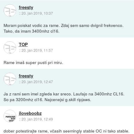
freesty
::
20. jan 2019, 10:37
Moram poiskat vodic za rame. Zdaj sem samo dvignil frekvenco.
Tako, da imam 3400mhz cl16.
TOP
::
20. jan 2019, 11:57
Rame imaš super pusti pri miru.
freesty
::
20. jan 2019, 12:47
Ja z rami sem imel zgleda kar sreco. Laufajo na 3400mhz CL16.
So pa 3200mhz cl16. Najcenejsi g.skill ripjaws.
iloveboobz
::
20. jan 2019, 12:49
dober potestirajte rame, včasih seemingly stable OC ni tako stable.