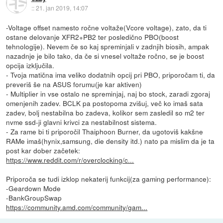
::
21. jan 2019, 14:07
-Voltage offset namesto ročne voltaže(Vcore voltage), zato, da ti
ostane delovanje XFR2+PB2 ter posledično PBO(boost
tehnologije). Nevem če so kaj spreminjali v zadnjih biosih, ampak
nazadnje je bilo tako, da če si vnesel voltaže ročno, se je boost
opcija izključila.
- Tvoja matična ima veliko dodatnih opcij pri PBO, priporočam ti, da
preveriš še na ASUS forumu(je kar aktiven)
- Multiplier in vse ostalo ne spreminjaj, naj bo stock, zaradi zgoraj
omenjenih zadev. BCLK pa postopoma zvišuj, več ko imaš sata
zadev, bolj nestabilna bo zadeva, kolikor sem zasledil so m2 ter
nvme ssd-ji glavni krivci za nestabilnost sistema.
- Za rame bi ti priporočil Thaiphoon Burner, da ugotoviš kakšne
RAMe imaš(hynix,samsung, die density itd.) nato pa mislim da je ta
post kar dober začetek:
https://www.reddit.com/r/overclocking/c...
Priporoča se tudi izklop nekaterij funkcij(za gaming performance):
-Geardown Mode
-BankGroupSwap
https://community.amd.com/community/gam...