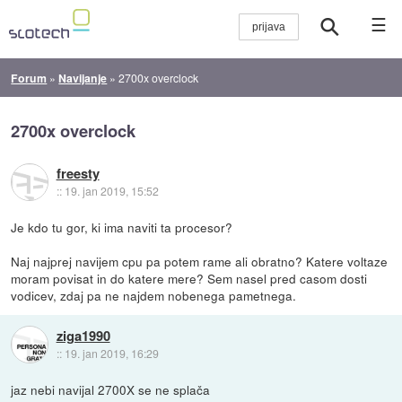
☰
Forum
»
Navijanje
»
2700x overclock
2700x overclock
freesty
::
19. jan 2019, 15:52
Je kdo tu gor, ki ima naviti ta procesor?
Naj najprej navijem cpu pa potem rame ali obratno? Katere voltaze
moram povisat in do katere mere? Sem nasel pred casom dosti
vodicev, zdaj pa ne najdem nobenega pametnega.
ziga1990
::
19. jan 2019, 16:29
jaz nebi navijal 2700X se ne splača