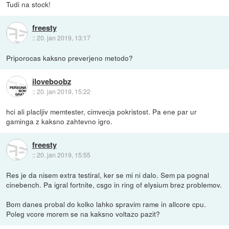
Tudi na stock!
freesty
::
20. jan 2019, 13:17
Priporocas kaksno preverjeno metodo?
iloveboobz
::
20. jan 2019, 15:22
hci ali placljiv memtester, cimvecja pokristost. Pa ene par ur
gaminga z kaksno zahtevno igro.
freesty
::
20. jan 2019, 15:55
Res je da nisem extra testiral, ker se mi ni dalo. Sem pa pognal
cinebench. Pa igral fortnite, csgo in ring of elysium brez problemov.
Bom danes probal do kolko lahko spravim rame in allcore cpu.
Poleg vcore morem se na kaksno voltazo pazit?