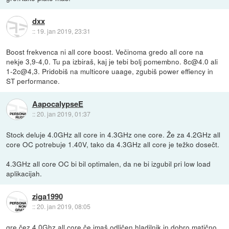
dxx
::
19. jan 2019, 23:31
Boost frekvenca ni all core boost. Večinoma gredo all core na
nekje 3,9-4,0. Tu pa izbiraš, kaj je tebi bolj pomembno. 8c@4.0 ali
1-2c@4,3. Pridobiš na multicore uaage, zgubiš power effiency in
ST performance.
AapocalypseE
::
20. jan 2019, 01:37
Stock deluje 4.0GHz all core in 4.3GHz one core. Že za 4.2GHz all
core OC potrebuje 1.40V, tako da 4.3GHz all core je težko dosečt.
4.3GHz all core OC bi bil optimalen, da ne bi izgubil pri low load
aplikacijah.
ziga1990
::
20. jan 2019, 08:05
gre čez 4.0Ghz all core če imaš odličen hladilnik in dobro matično