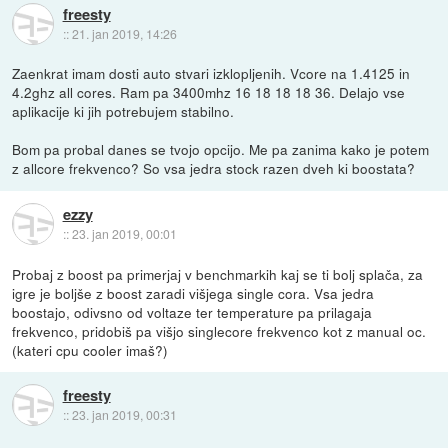
freesty
::
21. jan 2019, 14:26
Zaenkrat imam dosti auto stvari izklopljenih. Vcore na 1.4125 in
4.2ghz all cores. Ram pa 3400mhz 16 18 18 18 36. Delajo vse
aplikacije ki jih potrebujem stabilno.
Bom pa probal danes se tvojo opcijo. Me pa zanima kako je potem
z allcore frekvenco? So vsa jedra stock razen dveh ki boostata?
ezzy
::
23. jan 2019, 00:01
Probaj z boost pa primerjaj v benchmarkih kaj se ti bolj splača, za
igre je boljše z boost zaradi višjega single cora. Vsa jedra
boostajo, odivsno od voltaze ter temperature pa prilagaja
frekvenco, pridobiš pa višjo singlecore frekvenco kot z manual oc.
(kateri cpu cooler imaš?)
freesty
::
23. jan 2019, 00:31