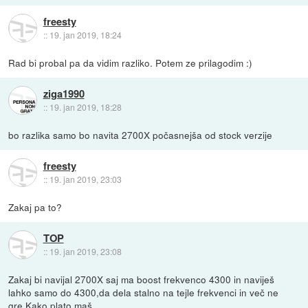
freesty
::
19. jan 2019, 18:24
Rad bi probal pa da vidim razliko. Potem ze prilagodim :)
ziga1990
::
19. jan 2019, 18:28
bo razlika samo bo navita 2700X počasnejša od stock verzije
freesty
::
19. jan 2019, 23:03
Zakaj pa to?
TOP
::
19. jan 2019, 23:08
Zakaj bi navijal 2700X saj ma boost frekvenco 4300 in naviješ
lahko samo do 4300,da dela stalno na tejle frekvenci in več ne
gre.Kako plato maš.