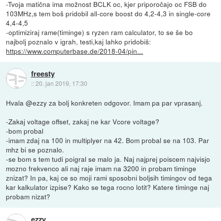
-Tvoja matična ima možnost BCLK oc, kjer priporočajo oc FSB do
103MHz,s tem boš pridobil all-core boost do 4,2-4,3 in single-core
4,4-4,5
-optimiziraj rame(timinge) s ryzen ram calculator, to se še bo
najbolj poznalo v igrah, testi,kaj lahko pridobiš:
https://www.computerbase.de/2018-04/pin...
freesty
::
20. jan 2019, 17:30
Hvala @ezzy za bolj konkreten odgovor. Imam pa par vprasanj.
-Zakaj voltage offset, zakaj ne kar Vcore voltage?
-bom probal
-imam zdaj na 100 in multiplyer na 42. Bom probal se na 103. Par
mhz bi se poznalo.
-se bom s tem tudi poigral se malo ja. Naj najprej poiscem najvisjo
mozno frekvenco ali naj raje imam na 3200 in probam timinge
znizat? In pa, kaj ce so moji rami sposobni boljsih timingov od tega
kar kalkulator izpise? Kako se tega rocno lotit? Katere timinge naj
probam nizat?
ezzy