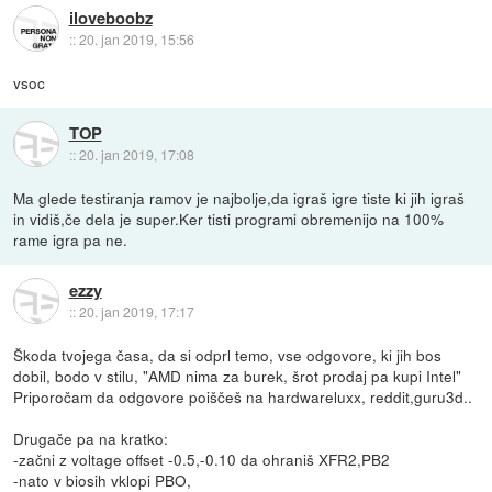
iloveboobz
::
20. jan 2019, 15:56
vsoc
TOP
::
20. jan 2019, 17:08
Ma glede testiranja ramov je najbolje,da igraš igre tiste ki jih igraš
in vidiš,če dela je super.Ker tisti programi obremenijo na 100%
rame igra pa ne.
ezzy
::
20. jan 2019, 17:17
Škoda tvojega časa, da si odprl temo, vse odgovore, ki jih bos
dobil, bodo v stilu, "AMD nima za burek, šrot prodaj pa kupi Intel"
Priporočam da odgovore poiščeš na hardwareluxx, reddit,guru3d..
Drugače pa na kratko:
-začni z voltage offset -0.5,-0.10 da ohraniš XFR2,PB2
-nato v biosih vklopi PBO,