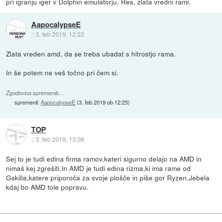
pri igranju iger v Dolphin emulatorju. Res, zlata vredni rami.
AapocalypseE
::
3. feb 2019, 12:22
Zlata vreden amd, da se treba ubadat s hitrostjo rama.
In še potem ne veš točno pri čem si.
Zgodovina sprememb…
spremenil:
AapocalypseE
(
3. feb 2019 ob 12:25
)
TOP
::
3. feb 2019, 13:08
Sej to je tudi edina firma ramov,kateri sigurno delajo na AMD in
nimaš kej zgrešiti.In AMD je tudi edina rizma,ki ima rame od
Gskilla,katere priporoča za svoje plošče in piše gor Ryzen.Jebela
kdaj bo AMD tole popravu.