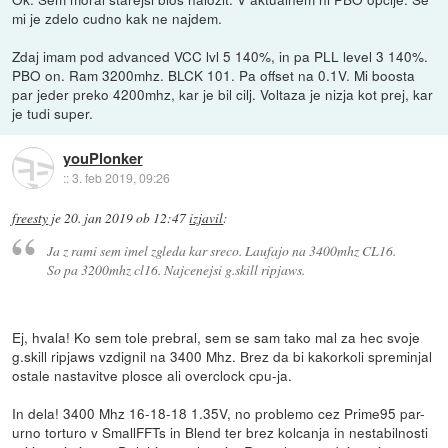
mi je zdelo cudno kak ne najdem.
Zdaj imam pod advanced VCC lvl 5 140%, in pa PLL level 3 140%.
PBO on. Ram 3200mhz. BLCK 101. Pa offset na 0.1V. Mi boosta
par jeder preko 4200mhz, kar je bil cilj. Voltaza je nizja kot prej, kar
je tudi super.
youPlonker
::
3. feb 2019, 09:26
freesty
je
20. jan 2019 ob 12:47
izjavil
:
Ja z rami sem imel zgleda kar sreco. Laufajo na 3400mhz CL16.
So pa 3200mhz cl16. Najcenejsi g.skill ripjaws.
Ej, hvala! Ko sem tole prebral, sem se sam tako mal za hec svoje
g.skill ripjaws vzdignil na 3400 Mhz. Brez da bi kakorkoli spreminjal
ostale nastavitve plosce ali overclock cpu-ja.
In dela! 3400 Mhz 16-18-18 1.35V, no problemo cez Prime95 par-
urno torturo v SmallFFTs in Blend ter brez kolcanja in nestabilnosti