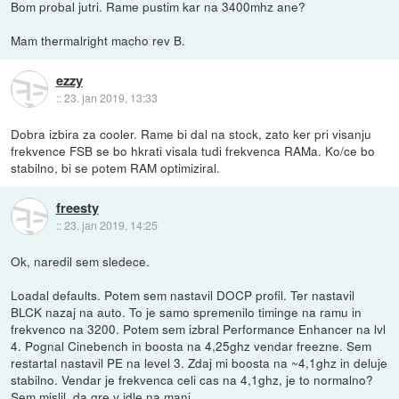
Bom probal jutri. Rame pustim kar na 3400mhz ane?
Mam thermalright macho rev B.
ezzy
::
23. jan 2019, 13:33
Dobra izbira za cooler. Rame bi dal na stock, zato ker pri visanju
frekvence FSB se bo hkrati visala tudi frekvenca RAMa. Ko/ce bo
stabilno, bi se potem RAM optimiziral.
freesty
::
23. jan 2019, 14:25
Ok, naredil sem sledece.
Loadal defaults. Potem sem nastavil DOCP profil. Ter nastavil
BLCK nazaj na auto. To je samo spremenilo timinge na ramu in
frekvenco na 3200. Potem sem izbral Performance Enhancer na lvl
4. Pognal Cinebench in boosta na 4,25ghz vendar freezne. Sem
restartal nastavil PE na level 3. Zdaj mi boosta na ~4,1ghz in deluje
stabilno. Vendar je frekvenca celi cas na 4,1ghz, je to normalno?
Sem mislil, da gre v idle na manj.