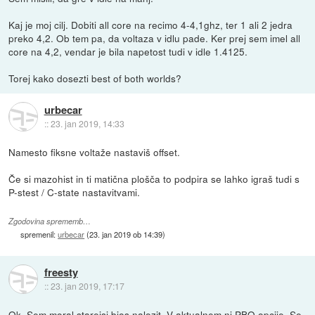
Kaj je moj cilj. Dobiti all core na recimo 4-4,1ghz, ter 1 ali 2 jedra
preko 4,2. Ob tem pa, da voltaza v idlu pade. Ker prej sem imel all
core na 4,2, vendar je bila napetost tudi v idle 1.4125.
Torej kako dosezti best of both worlds?
urbecar
::
23. jan 2019, 14:33
Namesto fiksne voltaže nastaviš offset.
Če si mazohist in ti matična plošča to podpira se lahko igraš tudi s
P-stest / C-state nastavitvami.
Zgodovina sprememb…
spremenil:
urbecar
(
23. jan 2019 ob 14:39
)
freesty
::
23. jan 2019, 17:17
Ok. Sem moral starejsi bios nalozit. V aktualnem ni PBO opcije. Se