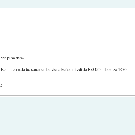
ider je na 99%..
al tko in upam,da bo sprememba vidna,ker se mi zdi da Fx8120 ni best za 1070
2|