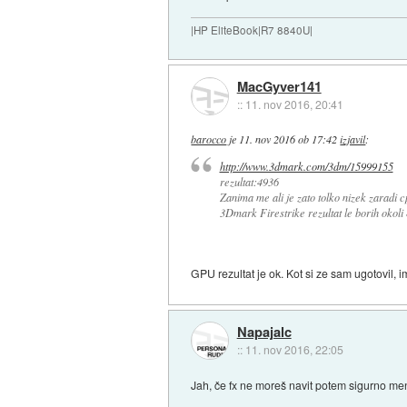
|HP EliteBook|R7 8840U|
MacGyver141
::
11. nov 2016, 20:41
barocco
je
11. nov 2016 ob 17:42
izjavil
:
http://www.3dmark.com/3dm/15999155
rezultat:4936
Zanima me ali je zato tolko nizek zaradi c
3Dmark Firestrike rezultat le borih okoli
GPU rezultat je ok. Kot si ze sam ugotovil, 
Napajalc
::
11. nov 2016, 22:05
Jah, če fx ne moreš navit potem sigurno me