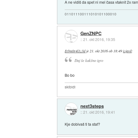
A ne vidiš da spet ni mel časa vtaknit 2x r
011011100111010101100010
GenZNPC
::
21. okt 2016, 19:35
D3m0r4l1z3d
je
21. okt 2016 ob 18:49
izjavil
:
Daj še kakšno igro
Bo bo
skibidi
next3steps
::
21. okt 2016, 19:41
Kje dobivaš ti ta staf?