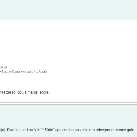
pu-ja
 8500..folk ma tam od 13-15000!!
imaš zaradi cpuja manjši score.
njaj. Razlika med oc fx in "~500e" cpu combo bo zelo slab price/performance gain.