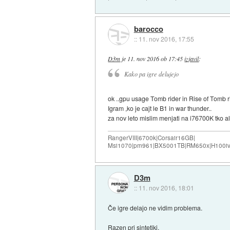
barocco
::
11. nov 2016, 17:55
D3m
je
11. nov 2016 ob 17:45
izjavil
:
Kako pa igre delujejo
ok ..gpu usage Tomb rider in Rise of Tomb r
Igram ,ko je cajt le B1 in war thunder..
za nov leto mislim menjati na i76700K tko 
RangerVIII|6700k|Corsair16GB|
Msi1070|pm961|BX5001TB|RM650x|H100iv
D3m
::
11. nov 2016, 18:01
Če igre delajo ne vidim problema.
Razen pri sintetiki.