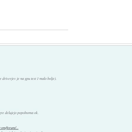
driverjev je na gpu test 1 malo bolje).
 igre delujejo popolnoma ok.
com/forum/...