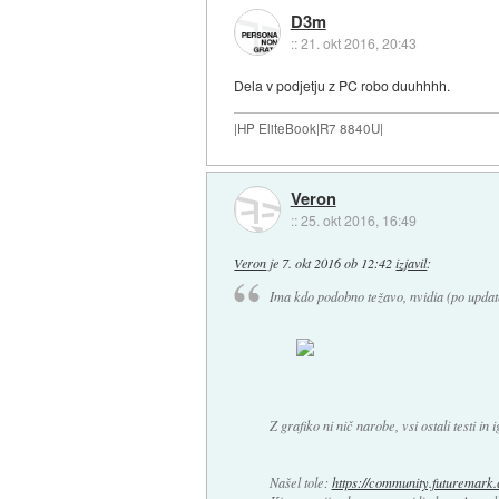
D3m
::
21. okt 2016, 20:43
Dela v podjetju z PC robo duuhhhh.
|HP EliteBook|R7 8840U|
Veron
::
25. okt 2016, 16:49
Veron
je
7. okt 2016 ob 12:42
izjavil
:
Ima kdo podobno težavo, nvidia (po update 
Z grafiko ni nič narobe, vsi ostali testi in
Našel tole:
https://community.futuremark.