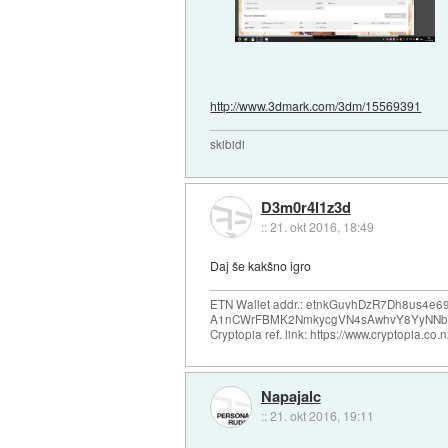
http://www.3dmark.com/3dm/15569391
skibidi
D3m0r4l1z3d
::
21. okt 2016, 18:49
Daj še kakšno igro
ETN Wallet addr.: etnkGuvhDzR7Dh8us4
A1nCWrFBMK2NmkycgVN4sAwhvY8YyNNb
Cryptopia ref. link: https://www.cryptopia.c
Napajalc
::
21. okt 2016, 19:11