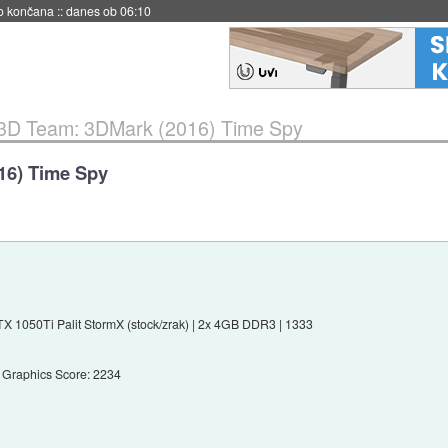
s ob 06:09
 3D Team: 3DMark (2016) Time Spy
16) Time Spy
X 1050Ti Palit StormX (stock/zrak) | 2x 4GB DDR3 | 1333
Graphics Score: 2234