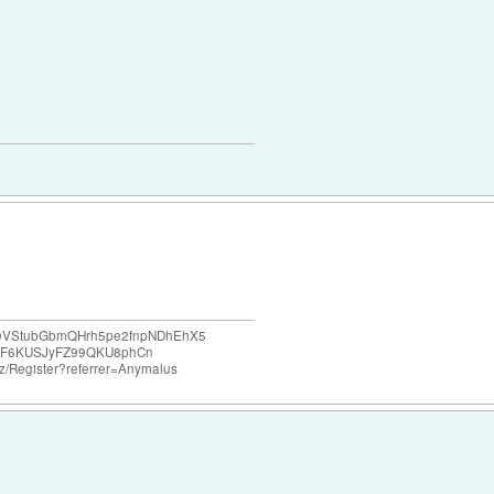
e69VStubGbmQHrh5pe2fnpNDhEhX5
F6KUSJyFZ99QKU8phCn
o.nz/Register?referrer=Anymalus