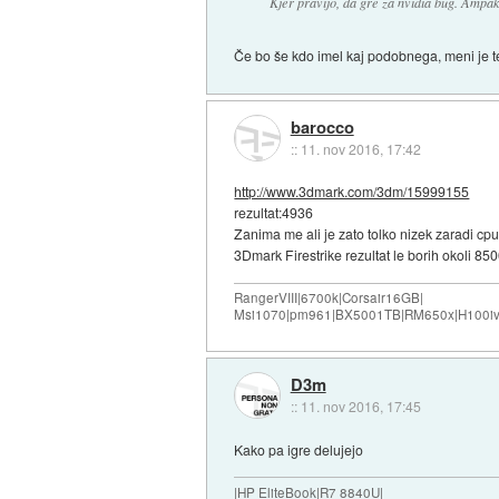
Kjer pravijo, da gre za nvidia bug. Ampak
Če bo še kdo imel kaj podobnega, meni je te
barocco
::
11. nov 2016, 17:42
http://www.3dmark.com/3dm/15999155
rezultat:4936
Zanima me ali je zato tolko nizek zaradi cpu
3Dmark Firestrike rezultat le borih okoli 85
RangerVIII|6700k|Corsair16GB|
Msi1070|pm961|BX5001TB|RM650x|H100iv
D3m
::
11. nov 2016, 17:45
Kako pa igre delujejo
|HP EliteBook|R7 8840U|