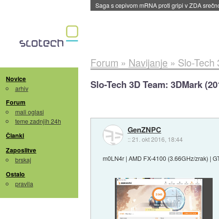
BMW v vozilih začel predvajati reklame
::
dane
Forum
»
Navijanje
»
Slo-Tech
Novice
Slo-Tech 3D Team: 3DMark (20
arhiv
Forum
mali oglasi
teme zadnjih 24h
GenZNPC
Članki
::
21. okt 2016, 18:44
Zaposlitve
m0LN4r | AMD FX-4100 (3.66GHz/zrak) | GT
brskaj
Ostalo
pravila