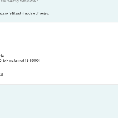
 kateri driverji nimajo težav?
žavo rešil zadnji update driverjev.
-ja
00..folk ma tam od 13-15000!!
2|