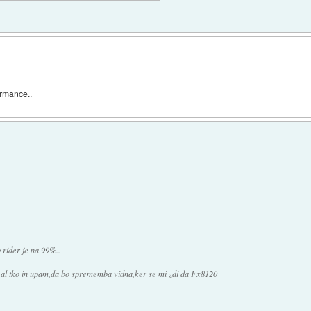
ormance..
 rider je na 99%..
o al tko in upam,da bo sprememba vidna,ker se mi zdi da Fx8120