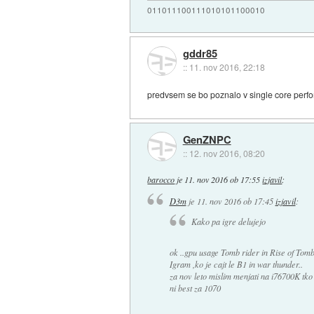
011011100111010101100010
gddr85
::
11. nov 2016, 22:18
predvsem se bo poznalo v single core perf
GenZNPC
::
12. nov 2016, 08:20
barocco
je
11. nov 2016 ob 17:55
izjavil
:
D3m
je
11. nov 2016 ob 17:45
izjavil
:
Kako pa igre delujejo
ok ..gpu usage Tomb rider in Rise of Tomb
Igram ,ko je cajt le B1 in war thunder..
za nov leto mislim menjati na i76700K tk
ni best za 1070