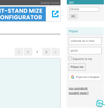
Išči:
Zadnje novice
Prijava
2
«
1
3
»
Zapomni si me
nov uporabnik
pozabili geslo?