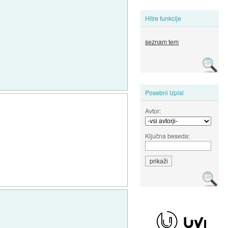
Hitre funkcije
seznam tem
Posebni izpisi
Avtor:
Ključna beseda: