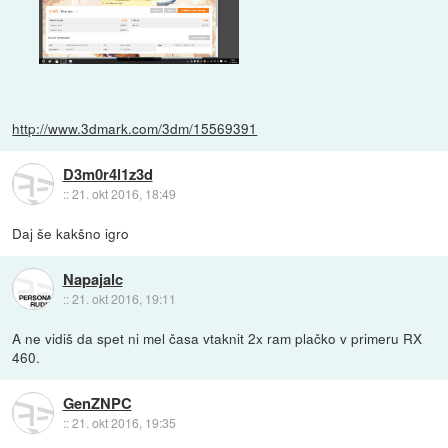
http://www.3dmark.com/3dm/15569391
D3m0r4l1z3d
::
21. okt 2016, 18:49
Daj še kakšno igro
Napajalc
::
21. okt 2016, 19:11
A ne vidiš da spet ni mel časa vtaknit 2x ram plačko v primeru RX
460.
GenZNPC
::
21. okt 2016, 19:35