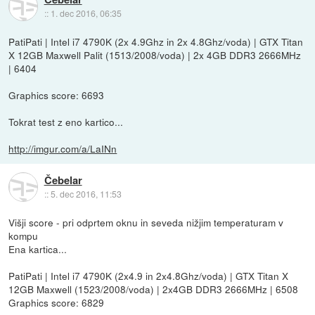
::
1. dec 2016, 06:35
PatiPati | Intel i7 4790K (2x 4.9Ghz in 2x 4.8Ghz/voda) | GTX Titan
X 12GB Maxwell Palit (1513/2008/voda) | 2x 4GB DDR3 2666MHz
| 6404
Graphics score: 6693
Tokrat test z eno kartico...
http://imgur.com/a/LaINn
Čebelar
::
5. dec 2016, 11:53
Višji score - pri odprtem oknu in seveda nižjim temperaturam v
kompu
Ena kartica...
PatiPati | Intel i7 4790K (2x4.9 in 2x4.8Ghz/voda) | GTX Titan X
12GB Maxwell (1523/2008/voda) | 2x4GB DDR3 2666MHz | 6508
Graphics score: 6829