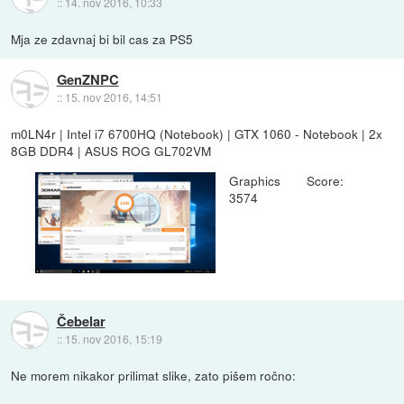
::
14. nov 2016, 10:33
Mja ze zdavnaj bi bil cas za PS5
GenZNPC
::
15. nov 2016, 14:51
m0LN4r | Intel i7 6700HQ (Notebook) | GTX 1060 - Notebook | 2x
8GB DDR4 | ASUS ROG GL702VM
Graphics Score:
3574
Čebelar
::
15. nov 2016, 15:19
Ne morem nikakor prilimat slike, zato pišem ročno: