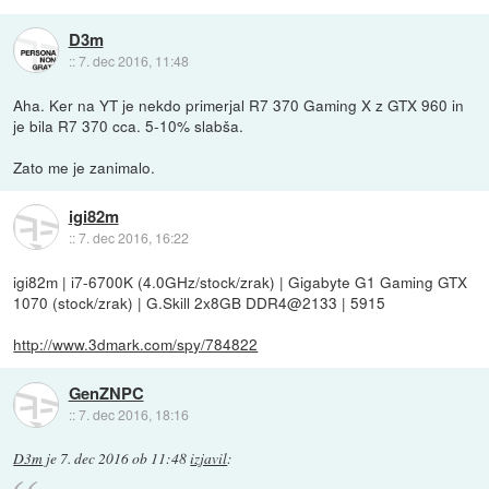
D3m
::
7. dec 2016, 11:48
Aha. Ker na YT je nekdo primerjal R7 370 Gaming X z GTX 960 in
je bila R7 370 cca. 5-10% slabša.
Zato me je zanimalo.
igi82m
::
7. dec 2016, 16:22
igi82m | i7-6700K (4.0GHz/stock/zrak) | Gigabyte G1 Gaming GTX
1070 (stock/zrak) | G.Skill 2x8GB DDR4@2133 | 5915
http://www.3dmark.com/spy/784822
GenZNPC
::
7. dec 2016, 18:16
D3m
je
7. dec 2016 ob 11:48
izjavil
: