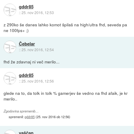
gddr85
::
25. nov 2016, 12:53
z 290ko še danes lahko komot špilaš na high/ultra fhd, seveda pa
ne 100fps+ ;)
Čebelar
::
25. nov 2016, 12:54
fhd že zdavnaj ni več merilo...
gddr85
::
25. nov 2016, 12:56
glede na to, da tolk in tolk % gamerjev še vedno na fhd afaik, je kr
merilo..
Zgodovina sprememb…
spremenil:
gddr85
(
25. nov 2016 ob 12:56
)
vaščan