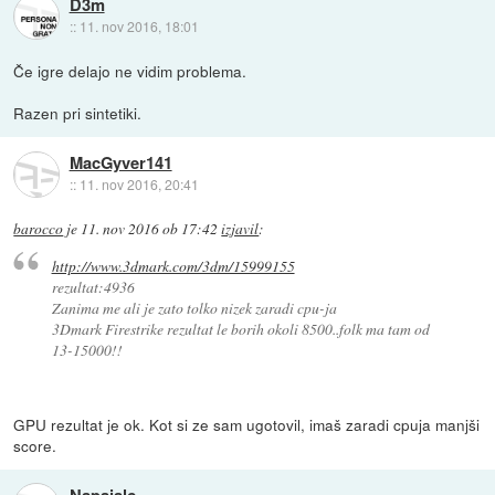
D3m
::
11. nov 2016, 18:01
Če igre delajo ne vidim problema.
Razen pri sintetiki.
MacGyver141
::
11. nov 2016, 20:41
barocco
je
11. nov 2016 ob 17:42
izjavil
:
http://www.3dmark.com/3dm/15999155
rezultat:4936
Zanima me ali je zato tolko nizek zaradi cpu-ja
3Dmark Firestrike rezultat le borih okoli 8500..folk ma tam od
13-15000!!
GPU rezultat je ok. Kot si ze sam ugotovil, imaš zaradi cpuja manjši
score.
Napajalc