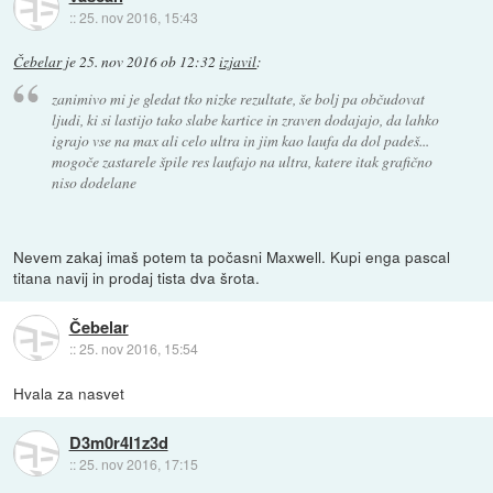
::
25. nov 2016, 15:43
Čebelar
je
25. nov 2016 ob 12:32
izjavil
:
zanimivo mi je gledat tko nizke rezultate, še bolj pa občudovat
ljudi, ki si lastijo tako slabe kartice in zraven dodajajo, da lahko
igrajo vse na max ali celo ultra in jim kao laufa da dol padeš...
mogoče zastarele špile res laufajo na ultra, katere itak grafično
niso dodelane
Nevem zakaj imaš potem ta počasni Maxwell. Kupi enga pascal
titana navij in prodaj tista dva šrota.
Čebelar
::
25. nov 2016, 15:54
Hvala za nasvet
D3m0r4l1z3d
::
25. nov 2016, 17:15