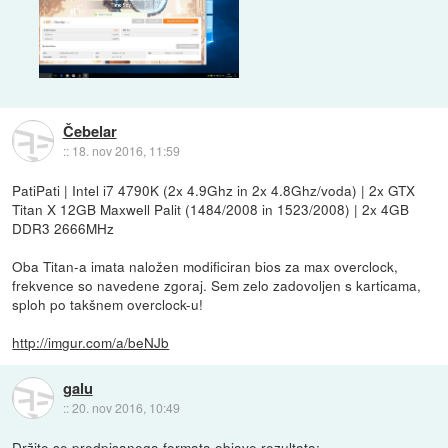
Čebelar
::
18. nov 2016, 11:59
PatiPati | Intel i7 4790K (2x 4.9Ghz in 2x 4.8Ghz/voda) | 2x GTX
Titan X 12GB Maxwell Palit (1484/2008 in 1523/2008) | 2x 4GB
DDR3 2666MHz
Oba Titan-a imata naložen modificiran bios za max overclock,
frekvence so navedene zgoraj. Sem zelo zadovoljen s karticama,
sploh po takšnem overclock-u!
http://imgur.com/a/beNJb
galu
::
20. nov 2016, 10:49
Držite se predpisanega formata objave rezultata: