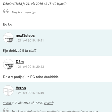
D3m0r4l1z3d
je
21. okt 2016 ob 18:49
izjavil
:
Daj še kakšno igro
Bo bo
next3steps
::
21. okt 2016, 19:41
Kje dobivaš ti ta staf?
D3m
::
21. okt 2016, 20:43
Dela v podjetju z PC robo duuhhhh.
Veron
::
25. okt 2016, 16:49
Veron
je
7. okt 2016 ob 12:42
izjavil
:
Ima kdo podobno težavo, nvidia (po update driverjev je na gpu