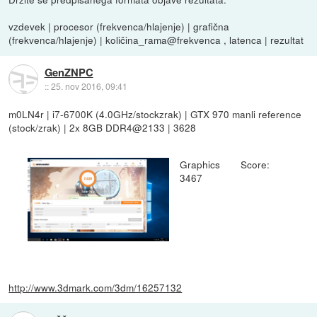
vzdevek | procesor (frekvenca/hlajenje) | grafična
(frekvenca/hlajenje) | količina_rama@frekvenca , latenca | rezultat
GenZNPC
::
25. nov 2016, 09:41
m0LN4r | i7-6700K (4.0GHz/stockzrak) | GTX 970 manli reference
(stock/zrak) | 2x 8GB DDR4@2133 | 3628
Graphics Score:
3467
http://www.3dmark.com/3dm/16257132