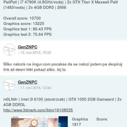
PatiPati | i7 4790K (4,8GHz/voda) | 2x GTX Titan X Maxwell Palit
(1483/voda) | 2x 4GB DDR3 | 2666
Overall score: 10700
Graphics score: 13225
Graphics test 1: 86.43 FPS
Graphics test 2: 75.64 FPS
GenZNPC
::
15. nov 2016, 15:33
Sliko nalozis na imgur.com pocakas da se nalozi potem pa skopiraj
link ali desni klikl pokazi sliko. toj to
GenZNPC
::
17. nov 2016, 12:34
m0LN4r | Intel i3 6100 (stock/zrak) | GTX 1050 2GB Gainward | 2x
4GB DDR3L
http://www.3dmark.com/3dm/16108535
Graphics Score:
1817