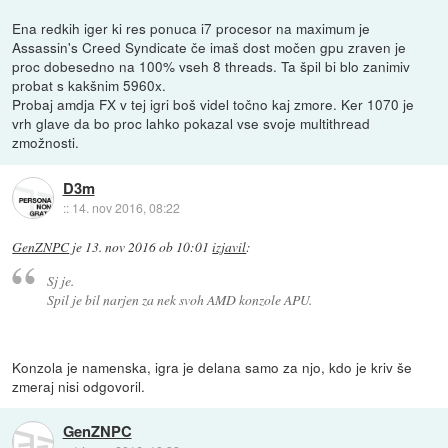
Ena redkih iger ki res ponuca i7 procesor na maximum je
Assassin's Creed Syndicate če imaš dost močen gpu zraven je
proc dobesedno na 100% vseh 8 threads. Ta špil bi blo zanimiv
probat s kakšnim 5960x.
Probaj amdja FX v tej igri boš videl točno kaj zmore. Ker 1070 je
vrh glave da bo proc lahko pokazal vse svoje multithread
zmožnosti.
D3m
::
14. nov 2016, 08:22
GenZNPC
je
13. nov 2016 ob 10:01
izjavil
:
Sj je.
Spil je bil narjen za nek svoh AMD konzole APU.
Konzola je namenska, igra je delana samo za njo, kdo je kriv še
zmeraj nisi odgovoril.
GenZNPC