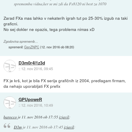
sprememba vidna,ker se mi zdi da Fx8120 ni best za 1070
Zarad FXa mas lahko v nekaterih igrah tut po 25-30% izgub na taki
graficni.
No sej dokler ne opazis, tega problema nimas xD
Zgodovina sprememb…
spremenil:
GenZNPC
(
12. nov 2016 ob 08:20
)
D3m0r4l1z3d
::
12. nov 2016, 09:45
FX je krš, kot je bila FX serija grafičnih iz 2004, predlagam firmam,
da nehajo uporabljati FX prefix
GPUpoweR
::
12. nov 2016, 10:49
barocco
je
11. nov 2016 ob 17:55
izjavil
:
D3m
je
11. nov 2016 ob 17:45
izjavil
: