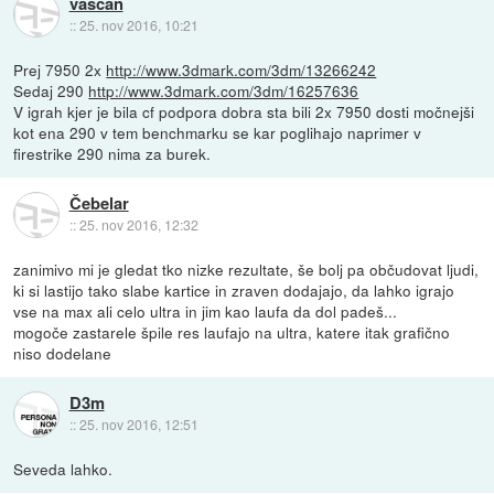
vaščan
::
25. nov 2016, 10:21
Prej 7950 2x
http://www.3dmark.com/3dm/13266242
Sedaj 290
http://www.3dmark.com/3dm/16257636
V igrah kjer je bila cf podpora dobra sta bili 2x 7950 dosti močnejši
kot ena 290 v tem benchmarku se kar poglihajo naprimer v
firestrike 290 nima za burek.
Čebelar
::
25. nov 2016, 12:32
zanimivo mi je gledat tko nizke rezultate, še bolj pa občudovat ljudi,
ki si lastijo tako slabe kartice in zraven dodajajo, da lahko igrajo
vse na max ali celo ultra in jim kao laufa da dol padeš...
mogoče zastarele špile res laufajo na ultra, katere itak grafično
niso dodelane
D3m
::
25. nov 2016, 12:51
Seveda lahko.