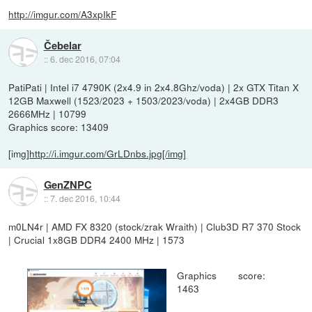
http://imgur.com/A3xpIkF
Čebelar
::
6. dec 2016, 07:04
PatiPati | Intel i7 4790K (2x4.9 in 2x4.8Ghz/voda) | 2x GTX Titan X
12GB Maxwell (1523/2023 + 1503/2023/voda) | 2x4GB DDR3
2666MHz | 10799
Graphics score: 13409
[img]
http://i.imgur.com/GrLDnbs.jpg[/img]
GenZNPC
::
7. dec 2016, 10:44
m0LN4r | AMD FX 8320 (stock/zrak Wraith) | Club3D R7 370 Stock
| Crucial 1x8GB DDR4 2400 MHz | 1573
Graphics score:
1463