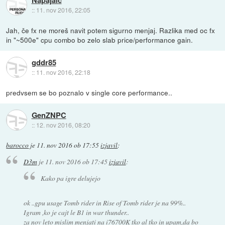
::
11. nov 2016, 22:05
Jah, če fx ne moreš navit potem sigurno menjaj. Razlika med oc fx
in "~500e" cpu combo bo zelo slab price/performance gain.
gddr85
::
11. nov 2016, 22:18
predvsem se bo poznalo v single core performance..
GenZNPC
::
12. nov 2016, 08:20
barocco
je
11. nov 2016 ob 17:55
izjavil
:
D3m
je
11. nov 2016 ob 17:45
izjavil
:
Kako pa igre delujejo
ok ..gpu usage Tomb rider in Rise of Tomb rider je na 99%..
Igram ,ko je cajt le B1 in war thunder..
za nov leto mislim menjati na i76700K tko al tko in upam,da bo