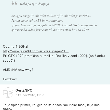
Kako pa igre delujejo
ok ..gpu usage Tomb rider in Rise of Tomb rider je na 99%..
Igram ,ko je cajt le B1 in war thunder..
za nov leto mislim menjati na i76700K tko al tko in upam,da bo
sprememba vidna,ker se mi zdi da Fx8120 ni best za 1070
Oba na 4.3GHz!
http://www.guru3d.com/articles_pages/di...
Pri GTX 1070 praktično ni razlike. Razlika v ceni 1000$ (po članku
sodeč)?
AMD+NV new way?
Pozdrav!
GenZNPC
::
12. nov 2016, 11:38
To je tipicn primer, ko igra ne izkorisca racunske moci, ki jo ima
5960x.