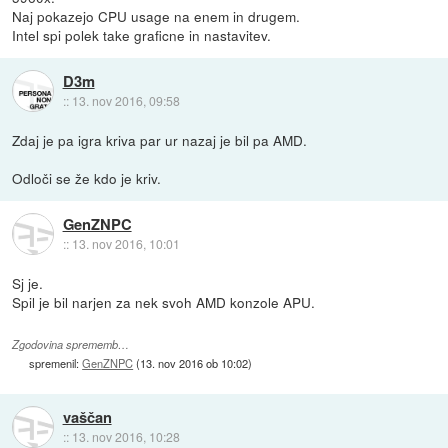
Naj pokazejo CPU usage na enem in drugem.
Intel spi polek take graficne in nastavitev.
D3m
::
13. nov 2016, 09:58
Zdaj je pa igra kriva par ur nazaj je bil pa AMD.
Odloči se že kdo je kriv.
GenZNPC
::
13. nov 2016, 10:01
Sj je.
Spil je bil narjen za nek svoh AMD konzole APU.
Zgodovina sprememb…
spremenil:
GenZNPC
(
13. nov 2016 ob 10:02
)
vaščan
::
13. nov 2016, 10:28