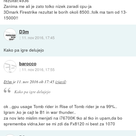
rezultat:4936
Zanima me ali je zato tolko nizek zaradi cpu-ja
3Dmark Firestrike rezultat le borih okoli 8500..folk ma tam od 13-
15000!!
D3m
::
11. nov 2016, 17:45
Kako pa igre delujejo
barocco
::
11. nov 2016, 17:55
D3m
je
11. nov 2016 ob 17:45
izjavil
:
Kako pa igre delujejo
ok ..gpu usage Tomb rider in Rise of Tomb rider je na 99%..
Igram ,ko je cajt le B1 in war thunder..
za nov leto mislim menjati na i76700K tko al tko in upam,da bo
sprememba vidna,ker se mi zdi da Fx8120 ni best za 1070