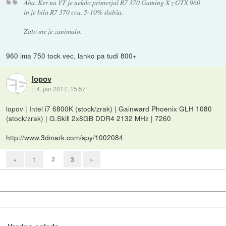
Aha. Ker na YT je nekdo primerjal R7 370 Gaming X z GTX 960
in je bila R7 370 cca. 5-10% slabša.
Zato me je zanimalo.
960 ima 750 tock vec, lahko pa tudi 800+
lopov
::
4. jan 2017, 15:57
lopov | Intel i7 6800K (stock/zrak) | Gainward Phoenix GLH 1080
(stock/zrak) | G.Skill 2x8GB DDR4 2132 MHz | 7260
http://www.3dmark.com/spy/1002084
2
«
1
3
»