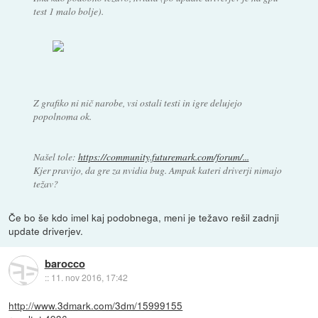
test 1 malo bolje).
Z grafiko ni nič narobe, vsi ostali testi in igre delujejo
popolnoma ok.
Našel tole:
https://community.futuremark.com/forum/...
Kjer pravijo, da gre za nvidia bug. Ampak kateri driverji nimajo
težav?
Če bo še kdo imel kaj podobnega, meni je težavo rešil zadnji
update driverjev.
barocco
::
11. nov 2016, 17:42
http://www.3dmark.com/3dm/15999155