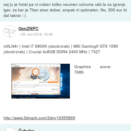
saj ju je hotel pa ni noben toliko neumen oziroma rabi le za igranje
iger, za kar je Titan sicer dober, ampak ni optimalen. No, 300 eur bi
dal takrat :-)
GenZNPC
::
29. nov 2016, 16:48
m0LN4r | Intel i7 6800K (stock/zrak) | MSI GamingX GTX 1080
(stock/zrak) | Crucial 4x8GB DDR4 2400 MHz | 7327
Graphics score:
7689
http://www.3dmark.com/3dm/16355869
Čebelar