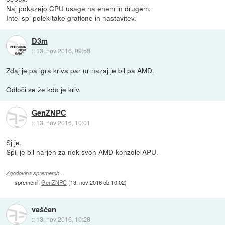
Naj pokazejo CPU usage na enem in drugem.
Intel spi polek take graficne in nastavitev.
D3m
::
13. nov 2016, 09:58
Zdaj je pa igra kriva par ur nazaj je bil pa AMD.
Odloči se že kdo je kriv.
GenZNPC
::
13. nov 2016, 10:01
Sj je.
Spil je bil narjen za nek svoh AMD konzole APU.
Zgodovina sprememb…
spremenil:
GenZNPC
(
13. nov 2016 ob 10:02
)
vaščan
::
13. nov 2016, 10:28