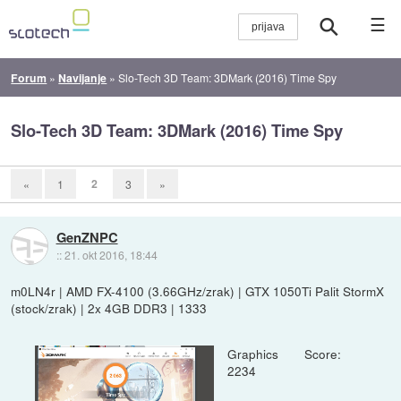
☰
Forum
»
Navijanje
»
Slo-Tech 3D Team: 3DMark (2016) Time Spy
Slo-Tech 3D Team: 3DMark (2016) Time Spy
2
«
1
3
»
GenZNPC
::
21. okt 2016, 18:44
m0LN4r | AMD FX-4100 (3.66GHz/zrak) | GTX 1050Ti Palit StormX
(stock/zrak) | 2x 4GB DDR3 | 1333
Graphics Score:
2234