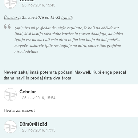
::
25. nov 2016, 15:43
Čebelar
je
25. nov 2016 ob 12:32
izjavil
:
zanimivo mi je gledat tko nizke rezultate, še bolj pa občudovat
ljudi, ki si lastijo tako slabe kartice in zraven dodajajo, da lahko
igrajo vse na max ali celo ultra in jim kao laufa da dol padeš...
mogoče zastarele špile res laufajo na ultra, katere itak grafično
niso dodelane
Nevem zakaj imaš potem ta počasni Maxwell. Kupi enga pascal
titana navij in prodaj tista dva šrota.
Čebelar
::
25. nov 2016, 15:54
Hvala za nasvet
D3m0r4l1z3d
::
25. nov 2016, 17:15