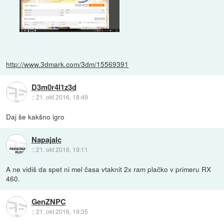
http://www.3dmark.com/3dm/15569391
D3m0r4l1z3d
::
21. okt 2016, 18:49
Daj še kakšno igro
Napajalc
::
21. okt 2016, 19:11
A ne vidiš da spet ni mel časa vtaknit 2x ram plačko v primeru RX
460.
GenZNPC
::
21. okt 2016, 19:35