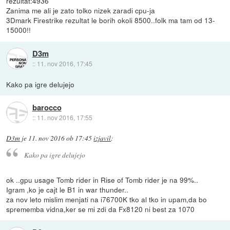
rezultat:4936
Zanima me ali je zato tolko nizek zaradi cpu-ja
3Dmark Firestrike rezultat le borih okoli 8500..folk ma tam od 13-
15000!!
D3m
::
11. nov 2016, 17:45
Kako pa igre delujejo
barocco
::
11. nov 2016, 17:55
D3m
je
11. nov 2016 ob 17:45
izjavil
:
Kako pa igre delujejo
ok ..gpu usage Tomb rider in Rise of Tomb rider je na 99%..
Igram ,ko je cajt le B1 in war thunder..
za nov leto mislim menjati na i76700K tko al tko in upam,da bo
sprememba vidna,ker se mi zdi da Fx8120 ni best za 1070