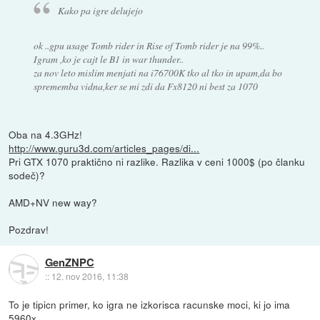
Kako pa igre delujejo
ok ..gpu usage Tomb rider in Rise of Tomb rider je na 99%..
Igram ,ko je cajt le B1 in war thunder..
za nov leto mislim menjati na i76700K tko al tko in upam,da bo
sprememba vidna,ker se mi zdi da Fx8120 ni best za 1070
Oba na 4.3GHz!
http://www.guru3d.com/articles_pages/di...
Pri GTX 1070 praktično ni razlike. Razlika v ceni 1000$ (po članku
sodeč)?
AMD+NV new way?
Pozdrav!
GenZNPC
::
12. nov 2016, 11:38
To je tipicn primer, ko igra ne izkorisca racunske moci, ki jo ima
5960x.