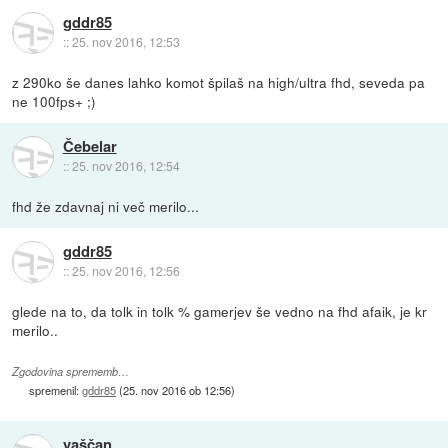
gddr85
::
25. nov 2016, 12:53
z 290ko še danes lahko komot špilaš na high/ultra fhd, seveda pa
ne 100fps+ ;)
Čebelar
::
25. nov 2016, 12:54
fhd že zdavnaj ni več merilo...
gddr85
::
25. nov 2016, 12:56
glede na to, da tolk in tolk % gamerjev še vedno na fhd afaik, je kr
merilo..
Zgodovina sprememb…
spremenil:
gddr85
(
25. nov 2016 ob 12:56
)
vaščan