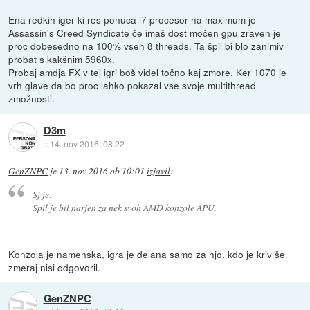
Ena redkih iger ki res ponuca i7 procesor na maximum je
Assassin's Creed Syndicate če imaš dost močen gpu zraven je
proc dobesedno na 100% vseh 8 threads. Ta špil bi blo zanimiv
probat s kakšnim 5960x.
Probaj amdja FX v tej igri boš videl točno kaj zmore. Ker 1070 je
vrh glave da bo proc lahko pokazal vse svoje multithread
zmožnosti.
D3m
::
14. nov 2016, 08:22
GenZNPC
je
13. nov 2016 ob 10:01
izjavil
:
Sj je.
Spil je bil narjen za nek svoh AMD konzole APU.
Konzola je namenska, igra je delana samo za njo, kdo je kriv še
zmeraj nisi odgovoril.
GenZNPC