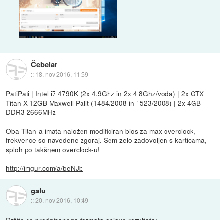
Čebelar
::
18. nov 2016, 11:59
PatiPati | Intel i7 4790K (2x 4.9Ghz in 2x 4.8Ghz/voda) | 2x GTX
Titan X 12GB Maxwell Palit (1484/2008 in 1523/2008) | 2x 4GB
DDR3 2666MHz
Oba Titan-a imata naložen modificiran bios za max overclock,
frekvence so navedene zgoraj. Sem zelo zadovoljen s karticama,
sploh po takšnem overclock-u!
http://imgur.com/a/beNJb
galu
::
20. nov 2016, 10:49
Držite se predpisanega formata objave rezultata: