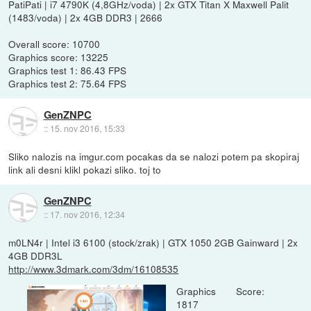
PatiPati | i7 4790K (4,8GHz/voda) | 2x GTX Titan X Maxwell Palit
(1483/voda) | 2x 4GB DDR3 | 2666
Overall score: 10700
Graphics score: 13225
Graphics test 1: 86.43 FPS
Graphics test 2: 75.64 FPS
GenZNPC
::
15. nov 2016, 15:33
Sliko nalozis na imgur.com pocakas da se nalozi potem pa skopiraj
link ali desni klikl pokazi sliko. toj to
GenZNPC
::
17. nov 2016, 12:34
m0LN4r | Intel i3 6100 (stock/zrak) | GTX 1050 2GB Gainward | 2x
4GB DDR3L
http://www.3dmark.com/3dm/16108535
Graphics Score:
1817