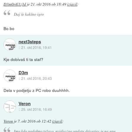
D3m0r4l1z3d
je
21. okt 2016 ob 18:49
izjavil
:
Daj še kakšno igro
Bo bo
next3steps
::
21. okt 2016, 19:41
Kje dobivaš ti ta staf?
D3m
::
21. okt 2016, 20:43
Dela v podjetju z PC robo duuhhhh.
Veron
::
25. okt 2016, 16:49
Veron
je
7. okt 2016 ob 12:42
izjavil
:
Ima kdo podobno težavo, nvidia (po update driverjev je na gpu