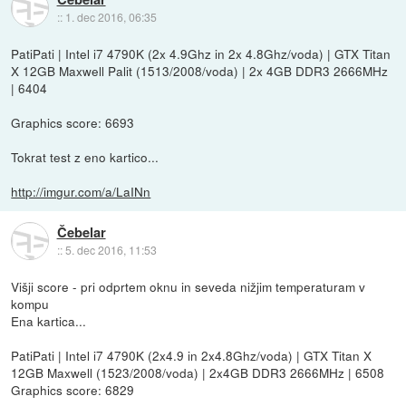
::
1. dec 2016, 06:35
PatiPati | Intel i7 4790K (2x 4.9Ghz in 2x 4.8Ghz/voda) | GTX Titan
X 12GB Maxwell Palit (1513/2008/voda) | 2x 4GB DDR3 2666MHz
| 6404
Graphics score: 6693
Tokrat test z eno kartico...
http://imgur.com/a/LaINn
Čebelar
::
5. dec 2016, 11:53
Višji score - pri odprtem oknu in seveda nižjim temperaturam v
kompu
Ena kartica...
PatiPati | Intel i7 4790K (2x4.9 in 2x4.8Ghz/voda) | GTX Titan X
12GB Maxwell (1523/2008/voda) | 2x4GB DDR3 2666MHz | 6508
Graphics score: 6829