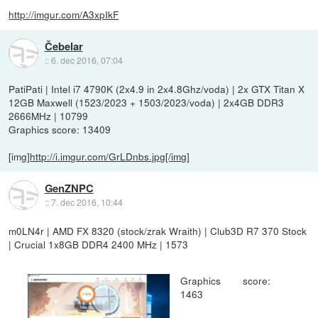
http://imgur.com/A3xpIkF
Čebelar
::
6. dec 2016, 07:04
PatiPati | Intel i7 4790K (2x4.9 in 2x4.8Ghz/voda) | 2x GTX Titan X
12GB Maxwell (1523/2023 + 1503/2023/voda) | 2x4GB DDR3
2666MHz | 10799
Graphics score: 13409
[img]
http://i.imgur.com/GrLDnbs.jpg[/img]
GenZNPC
::
7. dec 2016, 10:44
m0LN4r | AMD FX 8320 (stock/zrak Wraith) | Club3D R7 370 Stock
| Crucial 1x8GB DDR4 2400 MHz | 1573
Graphics score:
1463