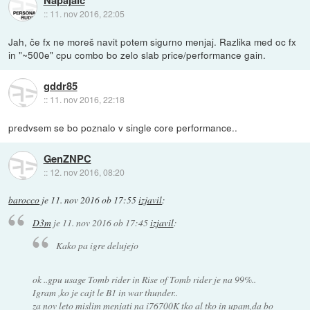
::
11. nov 2016, 22:05
Jah, če fx ne moreš navit potem sigurno menjaj. Razlika med oc fx
in "~500e" cpu combo bo zelo slab price/performance gain.
gddr85
::
11. nov 2016, 22:18
predvsem se bo poznalo v single core performance..
GenZNPC
::
12. nov 2016, 08:20
barocco
je
11. nov 2016 ob 17:55
izjavil
:
D3m
je
11. nov 2016 ob 17:45
izjavil
:
Kako pa igre delujejo
ok ..gpu usage Tomb rider in Rise of Tomb rider je na 99%..
Igram ,ko je cajt le B1 in war thunder..
za nov leto mislim menjati na i76700K tko al tko in upam,da bo