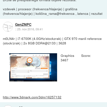
vzdevek | procesor (frekvenca/hlajenje) | grafična
(frekvenca/hlajenje) | količina_rama@frekvenca , latenca | rezultat
GenZNPC
::
25. nov 2016, 09:41
m0LN4r | i7-6700K (4.0GHz/stockzrak) | GTX 970 manli reference
(stock/zrak) | 2x 8GB DDR4@2133 | 3628
Graphics Score:
3467
http://www.3dmark.com/3dm/16257132