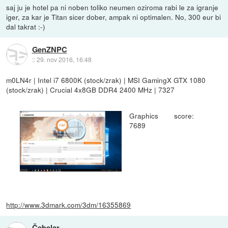
saj ju je hotel pa ni noben toliko neumen oziroma rabi le za igranje
iger, za kar je Titan sicer dober, ampak ni optimalen. No, 300 eur bi
dal takrat :-)
GenZNPC
::
29. nov 2016, 16:48
m0LN4r | Intel i7 6800K (stock/zrak) | MSI GamingX GTX 1080
(stock/zrak) | Crucial 4x8GB DDR4 2400 MHz | 7327
Graphics score:
7689
http://www.3dmark.com/3dm/16355869
Čebelar