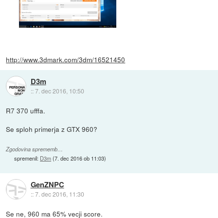
http://www.3dmark.com/3dm/16521450
D3m
::
7. dec 2016, 10:50
R7 370 ufffa.
Se sploh primerja z GTX 960?
Zgodovina sprememb…
spremenil:
D3m
(
7. dec 2016 ob 11:03
)
GenZNPC
::
7. dec 2016, 11:30
Se ne, 960 ma 65% vecji score.