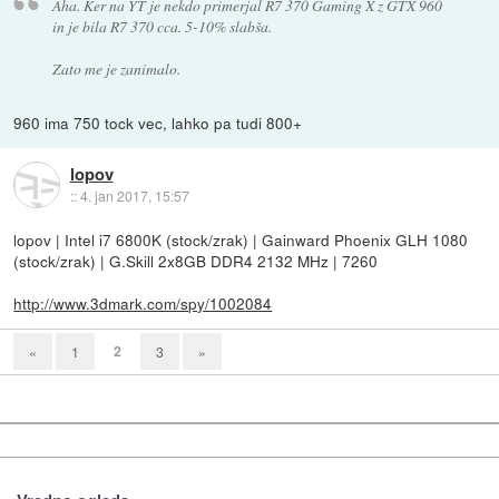
Aha. Ker na YT je nekdo primerjal R7 370 Gaming X z GTX 960
in je bila R7 370 cca. 5-10% slabša.
Zato me je zanimalo.
960 ima 750 tock vec, lahko pa tudi 800+
lopov
::
4. jan 2017, 15:57
lopov | Intel i7 6800K (stock/zrak) | Gainward Phoenix GLH 1080
(stock/zrak) | G.Skill 2x8GB DDR4 2132 MHz | 7260
http://www.3dmark.com/spy/1002084
2
«
1
3
»