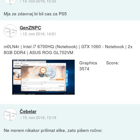
::
14. nov 2016, 10:33
Mja ze zdavnaj bi bil cas za PS5
GenZNPC
::
15. nov 2016, 14:51
m0LN4r | Intel i7 6700HQ (Notebook) | GTX 1060 - Notebook | 2x
8GB DDR4 | ASUS ROG GL702VM
Graphics Score:
3574
Čebelar
::
15. nov 2016, 15:19
Ne morem nikakor prilimat slike, zato pišem ročno: