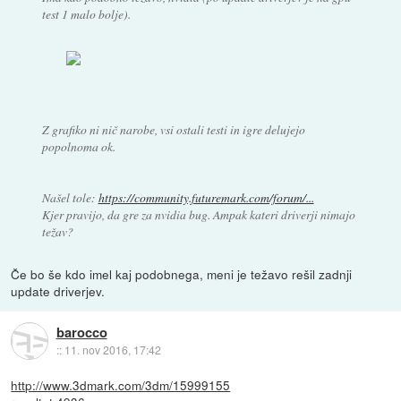
test 1 malo bolje).
Z grafiko ni nič narobe, vsi ostali testi in igre delujejo
popolnoma ok.
Našel tole:
https://community.futuremark.com/forum/...
Kjer pravijo, da gre za nvidia bug. Ampak kateri driverji nimajo
težav?
Če bo še kdo imel kaj podobnega, meni je težavo rešil zadnji
update driverjev.
barocco
::
11. nov 2016, 17:42
http://www.3dmark.com/3dm/15999155