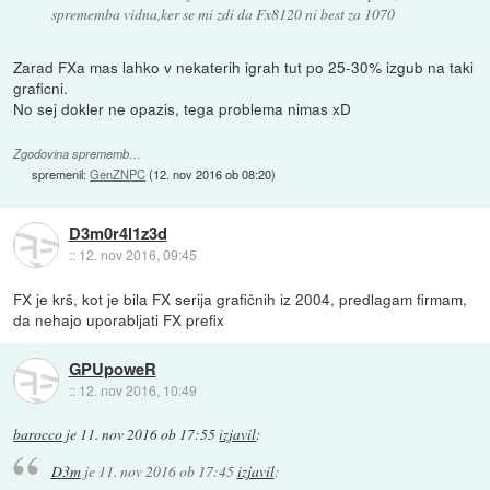
sprememba vidna,ker se mi zdi da Fx8120 ni best za 1070
Zarad FXa mas lahko v nekaterih igrah tut po 25-30% izgub na taki
graficni.
No sej dokler ne opazis, tega problema nimas xD
Zgodovina sprememb…
spremenil:
GenZNPC
(
12. nov 2016 ob 08:20
)
D3m0r4l1z3d
::
12. nov 2016, 09:45
FX je krš, kot je bila FX serija grafičnih iz 2004, predlagam firmam,
da nehajo uporabljati FX prefix
GPUpoweR
::
12. nov 2016, 10:49
barocco
je
11. nov 2016 ob 17:55
izjavil
:
D3m
je
11. nov 2016 ob 17:45
izjavil
: