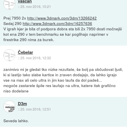
vaščan
::
25. nov 2016, 10:21
Prej 7950 2x
http://www.3dmark.com/3dm/13266242
Sedaj 290
http://www.3dmark.com/3dm/16257636
V igrah kjer je bila cf podpora dobra sta bili 2x 7950 dosti močnejši
kot ena 290 v tem benchmarku se kar poglihajo naprimer v
firestrike 290 nima za burek.
Čebelar
::
25. nov 2016, 12:32
zanimivo mi je gledat tko nizke rezultate, še bolj pa občudovat ljudi,
ki si lastijo tako slabe kartice in zraven dodajajo, da lahko igrajo
vse na max ali celo ultra in jim kao laufa da dol padeš...
mogoče zastarele špile res laufajo na ultra, katere itak grafično
niso dodelane
D3m
::
25. nov 2016, 12:51
Seveda lahko.