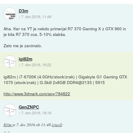
D3m
::
7. dec 2016, 11:48
Aha. Ker na YT je nekdo primerjal R7 370 Gaming X z GTX 960 in
je bila R7 370 cca. 5-10% slabša.
Zato me je zanimalo.
igi82m
::
7. dec 2016, 16:22
igi82m | i7-6700K (4.0GHz/stock/zrak) | Gigabyte G1 Gaming GTX
1070 (stock/zrak) | G.Skill 2x8GB DDR4@2133 | 5915
http://www.3dmark.com/spy/784822
GenZNPC
::
7. dec 2016, 18:16
D3m
je
7. dec 2016 ob 11:48
izjavil
: