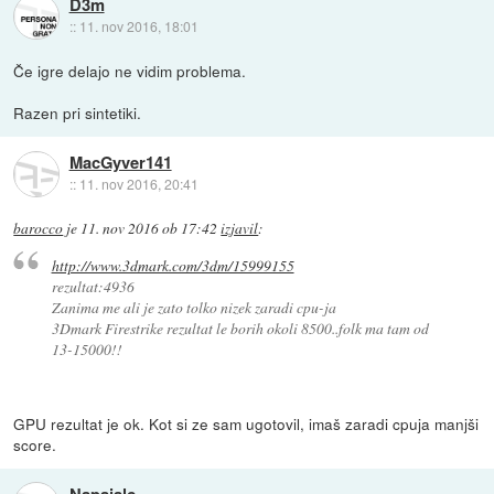
D3m
::
11. nov 2016, 18:01
Če igre delajo ne vidim problema.
Razen pri sintetiki.
MacGyver141
::
11. nov 2016, 20:41
barocco
je
11. nov 2016 ob 17:42
izjavil
:
http://www.3dmark.com/3dm/15999155
rezultat:4936
Zanima me ali je zato tolko nizek zaradi cpu-ja
3Dmark Firestrike rezultat le borih okoli 8500..folk ma tam od
13-15000!!
GPU rezultat je ok. Kot si ze sam ugotovil, imaš zaradi cpuja manjši
score.
Napajalc