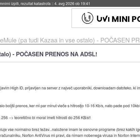
eto za večkratno uporabo
::
4. avg 2026 ob 19:41
eMule (pa tudi Kazaa in vse ostalo) - POČASEN
 ostalo) - POČASEN PRENOS NA ADSL!
rijavim High ID, prijavljen na server z največ uporabniki, downloadam datoteko, k
o boljši prenos, ker mi par minut vleče s hitrostjo 10-16 Kb/s, nato pade pod 10kb/
 256 --> teoretično bi moral imeti hitrosti do 256 KB/s!!
uje vse normalno brez težav...naložene imam le osnovne programe (brez kakih ig
čunalniku, Norton AntiVirus mi pravi, da nimam nobenega virusa in Norton Internet