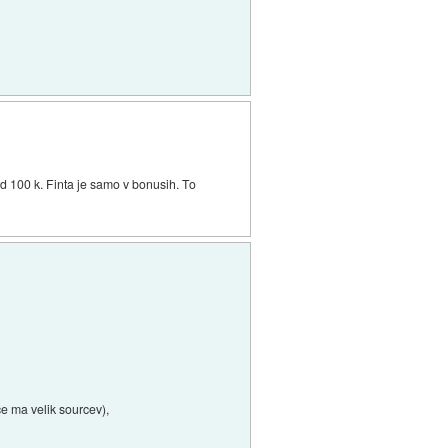
d 100 k. Finta je samo v bonusih. To
če ma velik sourcev),