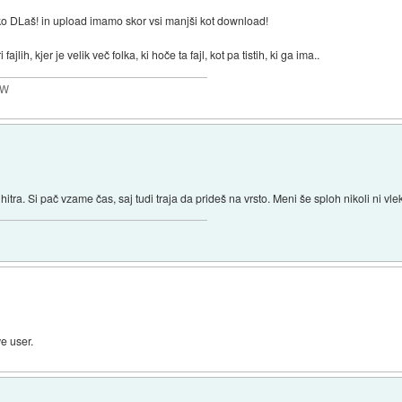
hko DLaš! in upload imamo skor vsi manjši kot download!
jlih, kjer je velik več folka, ki hoče ta fajl, kot pa tistih, ki ga ima..
MW
hitra. Si pač vzame čas, saj tudi traja da prideš na vrsto. Meni še sploh nikoli ni vlek
ve user.