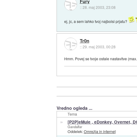
Fury
::
28. maj 2003, 23:08
ej, jc, a sem lahko tvoj najbolsi prjatu?
Tr0n
::
29. maj 2003, 00:28
Hmm. Povej se tvoje ostale nastavitve (max. c
Vredno ogleda ...
Tema
»
[P2P]eMule , eDonkey, Overnet, D
Gandalfar
Oddelek:
Omrežja in internet