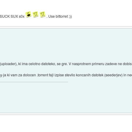
K SUCK SUX s0x
. Use bittorret :))
 (uploader), ki ima celotno datoteko, se gre. V nasprotnem primeru zadeve ne dobis 
py
-ja ki vam za dolocen .torrent fajl izpise stevilo koncanih datotek (seederjev) in 