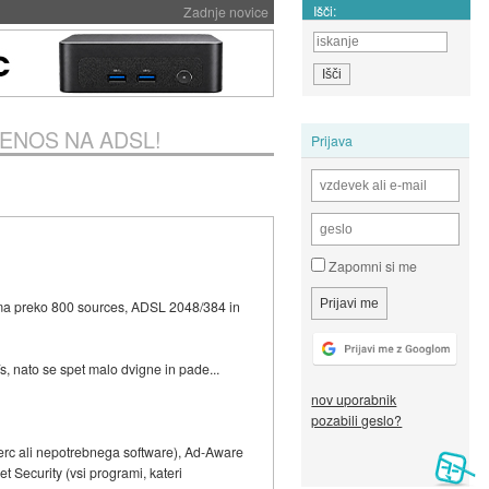
Išči:
Zadnje novice
 PRENOS NA ADSL!
Prijava
Zapomni si me
i ima preko 800 sources, ADSL 2048/384 in
s, nato se spet malo dvigne in pade...
nov uporabnik
pozabili geslo?
erc ali nepotrebnega software), Ad-Aware
 Security (vsi programi, kateri