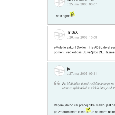
::
25. maj 2003, 00:07
Thats right!
TriSiX
::
26. maj 2003, 10:08
eMule je zakon! Dokler mi je ADSL delel se
pomeni, več kot daš UL večji bo DL. Razmer
jc
::
27. maj 2003, 09:41
Pri Muli lahko ti maš 100Mbit linijo pa ne 
Meni še sploh nikoli ni vleklo hitreje od 35
Verjem, da bo kar precej hitrej vleklo, jest
pa zmerom mam lowid
,in ne morm nč na