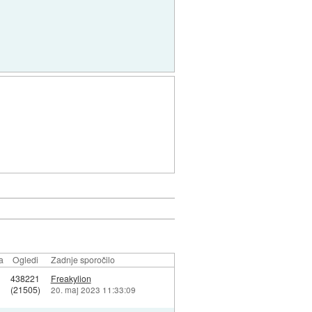
a
Ogledi
Zadnje sporočilo
438221
Freakylion
(21505)
20. maj 2023 11:33:09