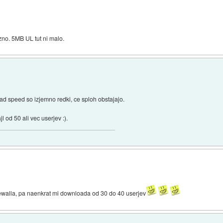
ozno. 5MB UL tut ni malo.
oad speed so izjemno redki, ce sploh obstajajo.
od 50 ali vec userjev :).
firewalla, pa naenkrat mi downloada od 30 do 40 userjev