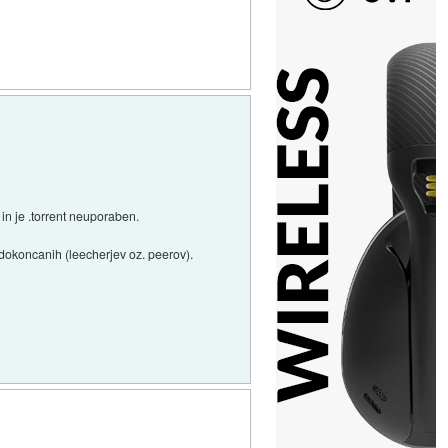
in je .torrent neuporaben.
nedokoncanih (leecherjev oz. peerov).