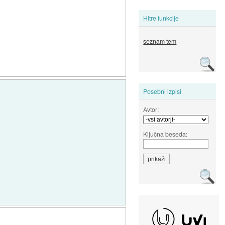
Hitre funkcije
seznam tem
Posebni izpisi
Avtor:
Ključna beseda: