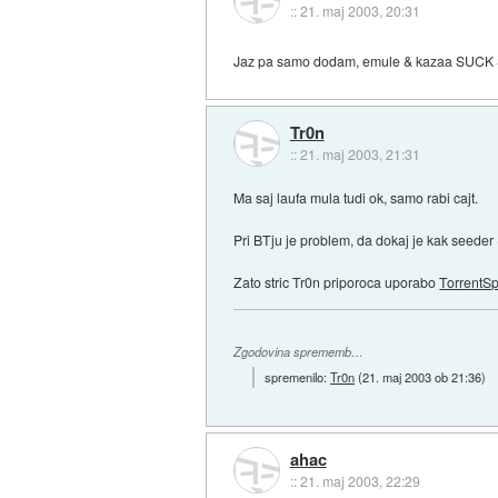
::
21. maj 2003, 20:31
Jaz pa samo dodam, emule & kazaa SUC
Tr0n
::
21. maj 2003, 21:31
Ma saj laufa mula tudi ok, samo rabi cajt.
Pri BTju je problem, da dokaj je kak seeder
Zato stric Tr0n priporoca uporabo
TorrentS
Zgodovina sprememb…
spremenilo:
Tr0n
(
21. maj 2003 ob 21:36
)
ahac
::
21. maj 2003, 22:29