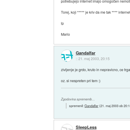
potrebujejo internet imajo omogočen nemote
Torej, koji ***** je kriv da me tak **** inter
lp
Mario
Gandalfar
::
21. maj 2003, 20:15
zivljenje je grdo, kruto in nepravicno, ce trg
oz. si nespreten pri tem :)
Zgodovina sprememb…
spremenil:
Gandalfar
(
21. maj 2003 ob 20:
SleepLess