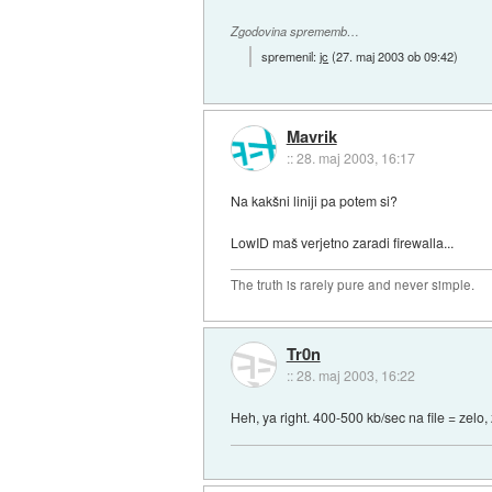
Zgodovina sprememb…
spremenil:
jc
(
27. maj 2003 ob 09:42
)
Mavrik
::
28. maj 2003, 16:17
Na kakšni liniji pa potem si?
LowID maš verjetno zaradi firewalla...
The truth is rarely pure and never simple.
Tr0n
::
28. maj 2003, 16:22
Heh, ya right. 400-500 kb/sec na file = zel