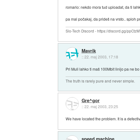
romario: nekdo mora tud uploadat, da ti la
pa mal počakaj, da prideš na vrsto.. sploh pri fa
Slo-Tech Discord - https://discord.gg/ppCtz
Mavrik
::
22. maj 2003, 17:18
Pri Muli lahko ti maš 100Mbit linijo pa ne bo 
The truth is rarely pure and never simple.
Gre^gor
::
22. maj 2003, 23:25
We have located the problem. It is a defecti
speed machine