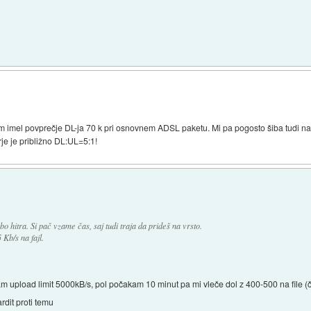
m imel povprečje DL-ja 70 k pri osnovnem ADSL paketu. Mi pa pogosto šiba tudi na
je je približno DL:UL=5:1!
bo hitra. Si pač vzame čas, saj tudi traja da prideš na vrsto.
 Kb/s na fajl.
 dam upload limit 5000kB/s, pol počakam 10 minut pa mi vleče dol z 400-500 na file (
rdit proti temu