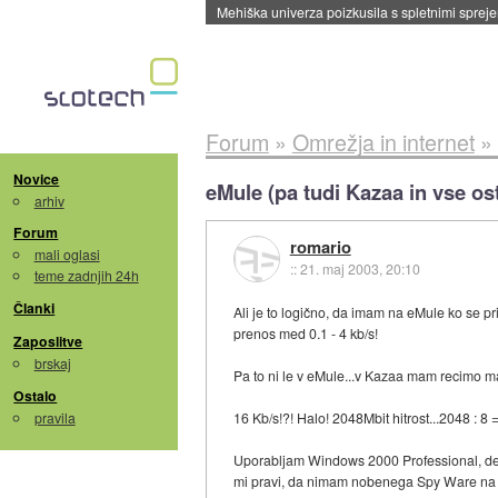
Evropska vesoljska agencija razvija svojo rak
Forum
»
Omrežja in internet
»
Novice
eMule (pa tudi Kazaa in vse
arhiv
Forum
romario
mali oglasi
::
21. maj 2003, 20:10
teme zadnjih 24h
Članki
Ali je to logično, da imam na eMule ko se p
prenos med 0.1 - 4 kb/s!
Zaposlitve
brskaj
Pa to ni le v eMule...v Kazaa mam recimo mal
Ostalo
pravila
16 Kb/s!?! Halo! 2048Mbit hitrost...2048 : 8 =
Uporabljam Windows 2000 Professional, del
mi pravi, da nimam nobenega Spy Ware na ra