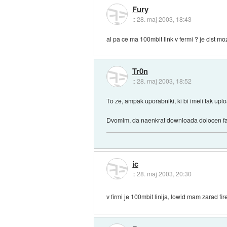
Fury
::
28. maj 2003, 18:43
al pa ce ma 100mbit link v fermi ? je cist m
Tr0n
::
28. maj 2003, 18:52
To ze, ampak uporabniki, ki bi imeli tak upl
Dvomim, da naenkrat downloada dolocen fajl 
jc
::
28. maj 2003, 20:30
v firmi je 100mbit linija, lowid mam zarad 