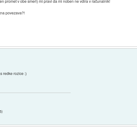
n promet v obe smeri) mi pravi da mi noben ne vdira v računalnik!
netna povezava?!
as redke rozice :)
15
)