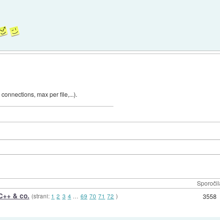
onnections, max per file,...).
Sporočil
C++ & co.
(strani:
1
2
3
4
…
69
70
71
72
)
3558