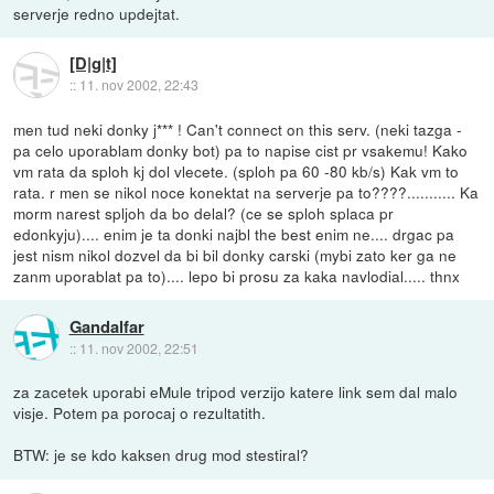
serverje redno updejtat.
[D|g|t]
::
11. nov 2002, 22:43
men tud neki donky j*** ! Can't connect on this serv. (neki tazga -
pa celo uporablam donky bot) pa to napise cist pr vsakemu! Kako
vm rata da sploh kj dol vlecete. (sploh pa 60 -80 kb/s) Kak vm to
rata. r men se nikol noce konektat na serverje pa to????........... Ka
morm narest spljoh da bo delal? (ce se sploh splaca pr
edonkyju).... enim je ta donki najbl the best enim ne.... drgac pa
jest nism nikol dozvel da bi bil donky carski (mybi zato ker ga ne
zanm uporablat pa to).... lepo bi prosu za kaka navlodial..... thnx
Gandalfar
::
11. nov 2002, 22:51
za zacetek uporabi eMule tripod verzijo katere link sem dal malo
visje. Potem pa porocaj o rezultatith.
BTW: je se kdo kaksen drug mod stestiral?