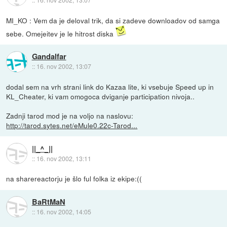
MI_KO : Vem da je deloval trik, da si zadeve downloadov od samga
sebe. Omejeitev je le hitrost diska
Gandalfar
::
16. nov 2002, 13:07
dodal sem na vrh strani link do Kazaa lite, ki vsebuje Speed up in
KL_Cheater, ki vam omogoca dviganje participation nivoja..
Zadnji tarod mod je na voljo na naslovu:
http://tarod.sytes.net/eMule0.22c-Tarod...
||_^_||
::
16. nov 2002, 13:11
na sharereactorju je šlo ful folka iz ekipe:((
BaRtMaN
::
16. nov 2002, 14:05