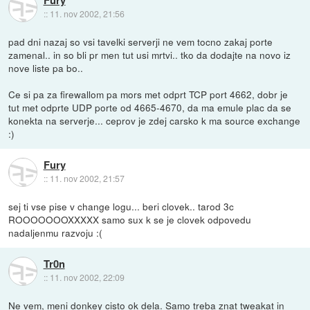
Fury
::
11. nov 2002, 21:56
pad dni nazaj so vsi tavelki serverji ne vem tocno zakaj porte
zamenal.. in so bli pr men tut usi mrtvi.. tko da dodajte na novo iz
nove liste pa bo..
Ce si pa za firewallom pa mors met odprt TCP port 4662, dobr je
tut met odprte UDP porte od 4665-4670, da ma emule plac da se
konekta na serverje... ceprov je zdej carsko k ma source exchange
:)
Fury
::
11. nov 2002, 21:57
sej ti vse pise v change logu... beri clovek.. tarod 3c
ROOOOOOOXXXXX samo sux k se je clovek odpovedu
nadaljenmu razvoju :(
Tr0n
::
11. nov 2002, 22:09
Ne vem, meni donkey cisto ok dela. Samo treba znat tweakat in