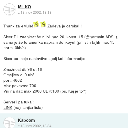
MI_KO
::
13. nov 2002, 18:18
Thanx za eMule!
Zadeva je carska!!!
Sicer DL zaenkrat še ni bil nad 20, konst. 15 (@normaln ADSL),
samo je že to amerika napram donkeyu! (pri istih fajlih max 15
norm. 0kb/s)
Sicer pa moje nastavitve zgolj kot informacijo:
Zmožnost dl: 96 ul:16
Omejitev dl:0 ul:8
port: 4662
Max povezav: 700
Viri na dat: max:2000 UDP:100 (ps. Kaj je to?)
Serverji pa tukaj:
LINK
(najmanjša lista)
Kaboom
::
13. nov 2002, 18:34