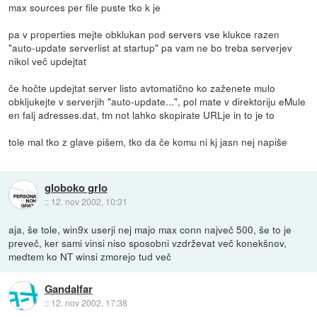
max sources per file puste tko k je
pa v properties mejte obklukan pod servers vse klukce razen
"auto-update serverlist at startup" pa vam ne bo treba serverjev
nikol več updejtat
če hočte updejtat server listo avtomatično ko zaženete mulo
obkljukejte v serverjih "auto-update...", pol mate v direktoriju eMule
en falj adresses.dat, tm not lahko skopirate URLje in to je to
tole mal tko z glave pišem, tko da če komu ni kj jasn nej napiše
globoko grlo
::
12. nov 2002, 10:31
aja, še tole, win9x userji nej majo max conn največ 500, še to je
preveč, ker sami vinsi niso sposobni vzdrževat več konekšnov,
medtem ko NT winsi zmorejo tud več
Gandalfar
::
12. nov 2002, 17:38