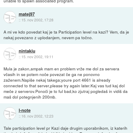
unable to spawn associated program.
matej97
::
15. nov 2002, 17:28
A mi ve kdo povedat kaj je ta Participation level na kazi? Vem, da je
nekaj povezano z uplodanjem, nevem pa točno.
nintakiu
::
15. nov 2002, 19:11
Mula je zakon,ampak mam en problem vrže me dol za servera
včasih in se potem noče povezat če ga ne ponovno
zaženem.Napiše nekaj takega;youre port 4661 is already
connected to that server,please try again later.Kaj vas tud kaj dol
meče z serverov.Ponoči je to ful bad,ko zjutraj pogledaš in vidiš da
maš dol potegnjenih 200mb.
l-note
::
16. nov 2002, 12:23
Tale participation level pr Kazi daje drugim uporabnikom, iz katerih