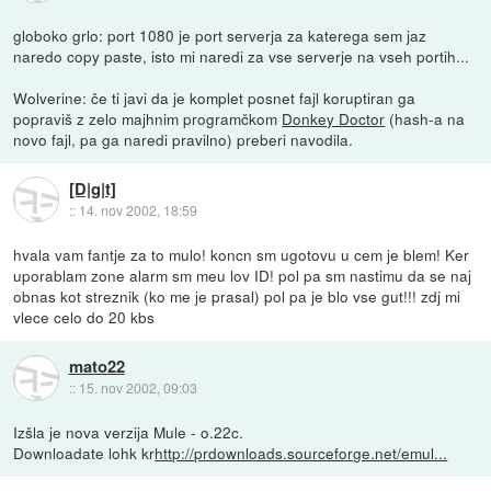
globoko grlo: port 1080 je port serverja za katerega sem jaz
naredo copy paste, isto mi naredi za vse serverje na vseh portih...
Wolverine: če ti javi da je komplet posnet fajl koruptiran ga
popraviš z zelo majhnim programčkom
Donkey Doctor
(hash-a na
novo fajl, pa ga naredi pravilno) preberi navodila.
[D|g|t]
::
14. nov 2002, 18:59
hvala vam fantje za to mulo! koncn sm ugotovu u cem je blem! Ker
uporablam zone alarm sm meu lov ID! pol pa sm nastimu da se naj
obnas kot streznik (ko me je prasal) pol pa je blo vse gut!!! zdj mi
vlece celo do 20 kbs
mato22
::
15. nov 2002, 09:03
Izšla je nova verzija Mule - o.22c.
Downloadate lohk kr
http://prdownloads.sourceforge.net/emul...