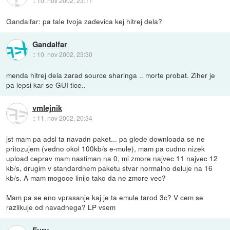
::
10. nov 2002, 23:17
Gandalfar: pa tale tvoja zadevica kej hitrej dela?
Gandalfar
::
10. nov 2002, 23:30
menda hitrej dela zarad source sharinga .. morte probat. Ziher je
pa lepsi kar se GUI tice..
vmlejnik
::
11. nov 2002, 20:34
jst mam pa adsl ta navadn paket... pa glede downloada se ne
pritozujem (vedno okol 100kb/s e-mule), mam pa cudno nizek
upload ceprav mam nastiman na 0, mi zmore najvec 11 najvec 12
kb/s, drugim v standardnem paketu stvar normalno deluje na 16
kb/s. A mam mogoce linijo tako da ne zmore vec?
Mam pa se eno vprasanje kaj je ta emule tarod 3c? V cem se
razlikuje od navadnega? LP vsem