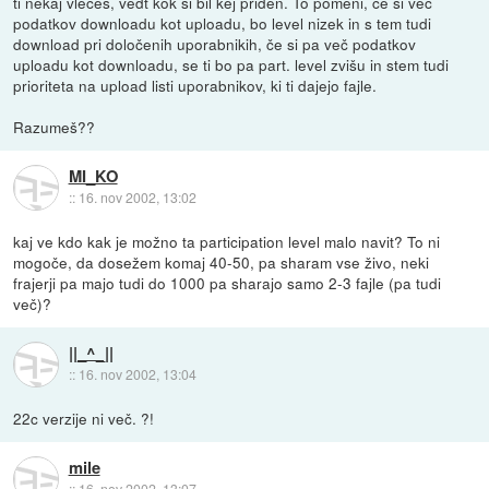
ti nekaj vlečeš, vedt kok si bil kej priden. To pomeni, če si več
podatkov downloadu kot uploadu, bo level nizek in s tem tudi
download pri določenih uporabnikih, če si pa več podatkov
uploadu kot downloadu, se ti bo pa part. level zvišu in stem tudi
prioriteta na upload listi uporabnikov, ki ti dajejo fajle.
Razumeš??
MI_KO
::
16. nov 2002, 13:02
kaj ve kdo kak je možno ta participation level malo navit? To ni
mogoče, da dosežem komaj 40-50, pa sharam vse živo, neki
frajerji pa majo tudi do 1000 pa sharajo samo 2-3 fajle (pa tudi
več)?
||_^_||
::
16. nov 2002, 13:04
22c verzije ni več. ?!
mile
::
16. nov 2002, 13:07