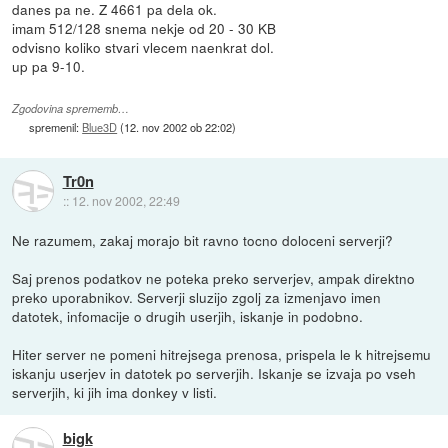
danes pa ne. Z 4661 pa dela ok.
imam 512/128 snema nekje od 20 - 30 KB
odvisno koliko stvari vlecem naenkrat dol.
up pa 9-10.
Zgodovina sprememb…
spremenil:
Blue3D
(
12. nov 2002 ob 22:02
)
Tr0n
::
12. nov 2002, 22:49
Ne razumem, zakaj morajo bit ravno tocno doloceni serverji?
Saj prenos podatkov ne poteka preko serverjev, ampak direktno
preko uporabnikov. Serverji sluzijo zgolj za izmenjavo imen
datotek, infomacije o drugih userjih, iskanje in podobno.
Hiter server ne pomeni hitrejsega prenosa, prispela le k hitrejsemu
iskanju userjev in datotek po serverjih. Iskanje se izvaja po vseh
serverjih, ki jih ima donkey v listi.
bigk