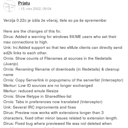
Prjatu
::
15. nov 2002, 09:04
Verzija 0.22c je izšla že včeraj, tlele so pa še spremembe:
Here are the changes of this fix:
Dirus: Added a warning for windows 9X/ME users who set their
max connections to high.
Unk: Irc:Added support so that two eMule clients can directly send
ed2k links to each other.
Ornis: Show counts of Filenames at sources in the filedetails
(Juanjo)
Ornis: Renaming filename of downloads (in filedetails) & cleanup
name
Ornis: Copy Serverlink in popupmenu of the serverlist (Interceptor)
Merkur: Low ID sources are no longer exchanged
Merkur: reduced emule filesize
Ornis: Show filetype in Sharedfiles-list
Ornis: Tabs in preferences now translated (Interceptor)
Unk: Several IRC improvments and fixes
Dirus: Preview now works with extensions longer than 3
characters, fixed other minor issues related to extension length.
Dirus: Fixed bug where previewed file was not deleted when