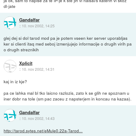
ja ok, sam to napise za te IP-je k ste jih vi naisal/s katerih vi skoz
dl-jate
Gandalfar
::
10. nov 2002, 14:25
glej dej si dol tarod mod pa je potem vseen ker server uporabljas
ker si clienti itaq med seboj izmenjujejo informacije o drugih virih pa
o drugih streznikih
Xplicit
::
10. nov 2002, 14:31
kaj in iz kje?
pa ce lahka mal bl tko laicno razlozis, zato k se glih ne spoznam u
iner dobr na tole (sm pac zaceu z napsterjem in koncau na kazaa).
Gandalfar
::
10. nov 2002, 14:43
http://tarod.sytes.net/eMule0.22a-Tarod...