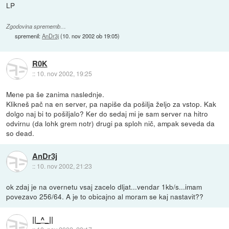
LP
Zgodovina sprememb…
spremenil:
AnDr3j
(
10. nov 2002 ob 19:05
)
R0K
::
10. nov 2002, 19:25
Mene pa še zanima naslednje.
Klikneš pač na en server, pa napiše da pošilja željo za vstop. Kak
dolgo naj bi to pošiljalo? Ker do sedaj mi je sam server na hitro
odvirnu (da lohk grem notr) drugi pa sploh nič, ampak seveda da
so dead.
AnDr3j
::
10. nov 2002, 21:23
ok zdaj je na overnetu vsaj zacelo dljat...vendar 1kb/s...imam
povezavo 256/64. A je to obicajno al moram se kaj nastavit??
||_^_||