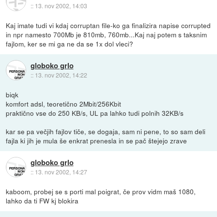
::
13. nov 2002, 14:03
Kaj imate tudi vi kdaj corruptan file-ko ga finalizira napise corrupted
in npr namesto 700Mb je 810mb, 760mb...Kaj naj potem s taksnim
fajlom, ker se mi ga ne da se 1x dol vleci?
globoko grlo
::
13. nov 2002, 14:22
biqk
komfort adsl, teoretično 2Mbit/256Kbit
praktično vse do 250 KB/s, UL pa lahko tudi polnih 32KB/s
kar se pa večjih fajlov tiče, se dogaja, sam ni pene, to so sam deli
fajla ki jih je mula še enkrat prenesla in se pač štejejo zrave
globoko grlo
::
13. nov 2002, 14:27
kaboom, probej se s porti mal poigrat, če prov vidm maš 1080,
lahko da ti FW kj blokira