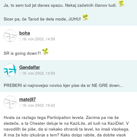
Ja, to sem tud jst danes opazu. Nekaj začetnih članov tudi.
Sicer pa, če Tarod še dela mode, JUHU!
boha
::
16. nov 2002, 14:58
SR is going down?!
Gandalfar
::
16. nov 2002, 14:59
PREBERI si najnovejso novico kjer pise da sr NE GRE down...
matej97
::
16. nov 2002, 16:42
Hvala za razlago tega Participation levela. Zanima pa me še
sledeče, a ta Cheater deluje le na KaziLite, ali tudi na KaziDiet. V
navodilih še piše, da si nekako shraniš ta level, ko imaš visokega.
A ima že kdo izkušnje s tem? Kako dolgo rabite, da dobite visok