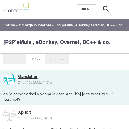
☰
Forum
»
Omrežja in internet
»
[P2P]eMule , eDonkey, Overnet, DC++ & co.
[P2P]eMule , eDonkey, Overnet, DC++ & co.
2
/ 72
««
«
»
»»
Gandalfar
::
10. nov 2002, 14:15
da je server odsel v vecna lovisca ane. Kaj je tako tezko tuki
razumet?
Xplicit
::
10. nov 2002, 14:18