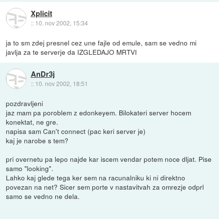
Xplicit
::
10. nov 2002, 15:34
ja to sm zdej presnel cez une fajle od emule, sam se vedno mi
javlja za te serverje da IZGLEDAJO MRTVI
AnDr3j
::
10. nov 2002, 18:51
pozdravljeni
jaz mam pa poroblem z edonkeyem. Bilokateri server hocem
konektat, ne gre.
napisa sam Can't connect (pac keri server je)
kaj je narobe s tem?
pri overnetu pa lepo najde kar iscem vendar potem noce dljat. Pise
samo "looking".
Lahko kaj glede tega ker sem na racunalniku ki ni direktno
povezan na net? Sicer sem porte v nastavitvah za omrezje odprl
samo se vedno ne dela.