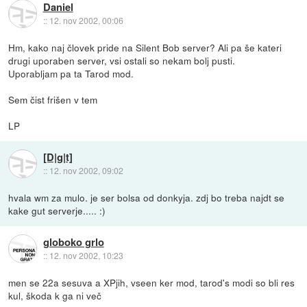
Daniel
::
12. nov 2002, 00:06
Hm, kako naj človek pride na Silent Bob server? Ali pa še kateri
drugi uporaben server, vsi ostali so nekam bolj pusti.
Uporabljam pa ta Tarod mod.
Sem čist frišen v tem
LP
[D|g|t]
::
12. nov 2002, 09:02
hvala wm za mulo. je ser bolsa od donkyja. zdj bo treba najdt se
kake gut serverje..... :)
globoko grlo
::
12. nov 2002, 10:23
men se 22a sesuva a XPjih, vseen ker mod, tarod's modi so bli res
kul, škoda k ga ni več