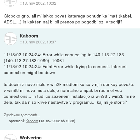
::
13. nov 2002, 10:32
Globoko grlo, ali mi lahko poveš katerega ponudnika imaš (kabel,
ADSL,...) in kakšen naj bi bil prenos po pogodbi oz. v teoriji?
Kaboom
::
13. nov 2002, 10:37
11/13/02 10:24:24: Error while connecting to 140.113.27.183
(140.113.27.183:1080): 10061
11/13/02 10:24:24: Fatal Error while trying to connect. Internet
connection might be down
to dobim z novo mulo v win2k medtem ko se v njih donkey poveže.
v win98 mi nova mula deluje normalno ampak bi rad mel več
connections... in tudi če zaženem inštalacijo iz win98 v win2k mi ne
dela, tak da niso krive nastavitve v programu... kaj mi je storiti?
Zgodovina sprememb…
spremenil:
Kaboom
(
13. nov 2002 ob 10:38
)
Wolverine