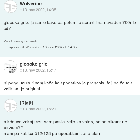
Wolverine
::
13. nov 2002, 14:35
globoko grlo: ja samo kako pa potem to spraviti na navaden 700mb
cd?
Zgodovina sprememb…
spremenil:
Wolverine
(
13. nov 2002 ob 14:35
)
globoko grlo
::
13. nov 2002, 15:17
ni pene, mula ti sam kaže kok podatkov je prenesla, fajl bo že tok
velik kot je original
[D|g|t]
::
13. nov 2002, 16:21
a kdo we zakaj men sam posila zeljo za vstop, pa se nikamr ne
poveze??
mam pa kablca 512/128 pa uporablam zone alarm