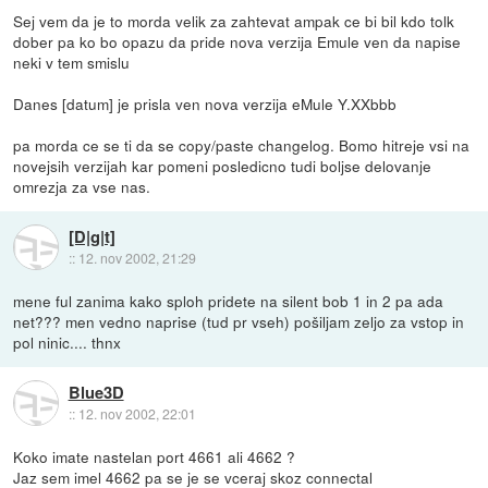
Sej vem da je to morda velik za zahtevat ampak ce bi bil kdo tolk
dober pa ko bo opazu da pride nova verzija Emule ven da napise
neki v tem smislu
Danes [datum] je prisla ven nova verzija eMule Y.XXbbb
pa morda ce se ti da se copy/paste changelog. Bomo hitreje vsi na
novejsih verzijah kar pomeni posledicno tudi boljse delovanje
omrezja za vse nas.
[D|g|t]
::
12. nov 2002, 21:29
mene ful zanima kako sploh pridete na silent bob 1 in 2 pa ada
net??? men vedno naprise (tud pr vseh) pošiljam zeljo za vstop in
pol ninic.... thnx
Blue3D
::
12. nov 2002, 22:01
Koko imate nastelan port 4661 ali 4662 ?
Jaz sem imel 4662 pa se je se vceraj skoz connectal