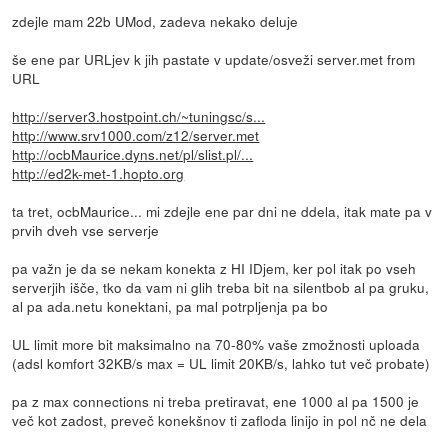
zdejle mam 22b UMod, zadeva nekako deluje
še ene par URLjev k jih pastate v update/osveži server.met from
URL
http://server3.hostpoint.ch/~tuningsc/s...
http://www.srv1000.com/z12/server.met
http://ocbMaurice.dyns.net/pl/slist.pl/...
http://ed2k-met-1.hopto.org
ta tret, ocbMaurice... mi zdejle ene par dni ne ddela, itak mate pa v
prvih dveh vse serverje
pa važn je da se nekam konekta z HI IDjem, ker pol itak po vseh
serverjih išče, tko da vam ni glih treba bit na silentbob al pa gruku,
al pa ada.netu konektani, pa mal potrpljenja pa bo
UL limit more bit maksimalno na 70-80% vaše zmožnosti uploada
(adsl komfort 32KB/s max = UL limit 20KB/s, lahko tut več probate)
pa z max connections ni treba pretiravat, ene 1000 al pa 1500 je
več kot zadost, preveč konekšnov ti zafloda linijo in pol nč ne dela