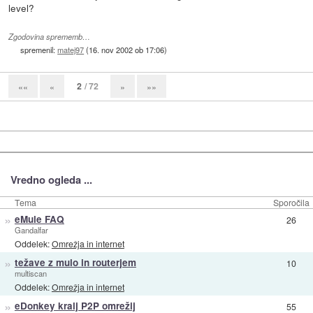
level?
Zgodovina sprememb…
spremenil:
matej97
(
16. nov 2002 ob 17:06
)
2
/ 72
««
«
»
»»
Vredno ogleda ...
Tema
Sporočila
»
eMule FAQ
26
Gandalfar
Oddelek:
Omrežja in internet
»
težave z mulo in routerjem
10
multiscan
Oddelek:
Omrežja in internet
»
eDonkey kralj P2P omrežij
55