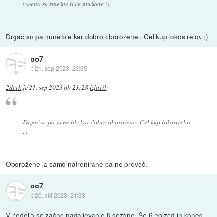
vseeno so smešne tiste muškete :)
Drgač so pa nune ble kar dobro oborožene.. Cel kup lokostrelov :)
oo7
::
21. sep 2023, 23:35
2dark
je
21. sep 2023 ob 23:28
izjavil
:
Drgač so pa nune ble kar dobro oborožene.. Cel kup lokostrelov
:)
Oborožene ja samo natrenirane pa ne preveč.
oo7
::
20. okt 2023, 21:33
V nedeljo se začne nadaljevanje 8 sezone. Še 6 epizod in konec