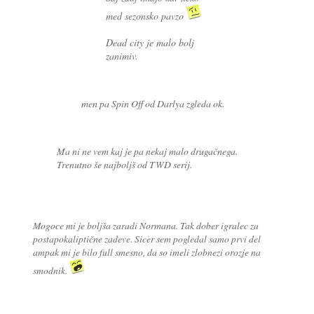
med sezonsko pavzo
Dead city je malo bolj
zanimiv.
men pa Spin Off od Darlya zgleda ok.
Ma ni ne vem kaj je pa nekaj malo drugačnega.
Trenutno še najboljš od TWD serij.
Mogoce mi je boljša zaradi Normana. Tak dober igralec za
postapokaliptične zadeve. Sicer sem pogledal samo prvi del
ampak mi je bilo full smesno, da so imeli zlobnezi orozje na
smodnik.