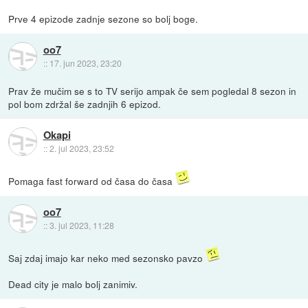
Prve 4 epizode zadnje sezone so bolj boge.
oo7
::
17. jun 2023, 23:20
Prav že mučim se s to TV serijo ampak če sem pogledal 8 sezon in
pol bom zdržal še zadnjih 6 epizod.
Okapi
::
2. jul 2023, 23:52
Pomaga fast forward od časa do časa
oo7
::
3. jul 2023, 11:28
Saj zdaj imajo kar neko med sezonsko pavzo
Dead city je malo bolj zanimiv.