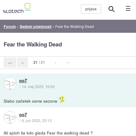
☰
Forum
»
Sedem umetnosti
»
Fear the Walking Dead
Fear the Walking Dead
21
/ 21
»
»»
««
«
oo7
::
14. maj 2023, 16:30
Slabo začetek osme sezone
oo7
::
6. jun 2023, 23:13
Ali sploh še kdo gleda Fear the walking dead ?