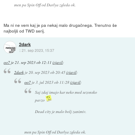
men pa Spin Off od Darlya zgleda ok.
Ma ni ne vem kaj je pa nekaj malo drugačnega. Trenutno še
najboljš od TWD serij.
2dark
::
21. sep 2023, 15:37
oo7
je
21. sep 2023 ob 12:11
izjavil
:
2dark
je
20. sep 2023 ob 20:45
izjavil
:
oo7
je
3. jul 2023 ob 11:28
izjavil
:
Saj zdaj imajo kar neko med sezonsko
pavzo
Dead city je malo bolj zanimiv.
men pa Spin Off od Darlya zgleda ok.