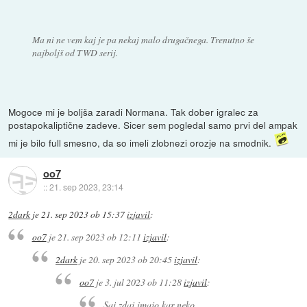
Ma ni ne vem kaj je pa nekaj malo drugačnega. Trenutno še
najboljš od TWD serij.
Mogoce mi je boljša zaradi Normana. Tak dober igralec za
postapokaliptične zadeve. Sicer sem pogledal samo prvi del ampak
mi je bilo full smesno, da so imeli zlobnezi orozje na smodnik.
oo7
::
21. sep 2023, 23:14
2dark
je
21. sep 2023 ob 15:37
izjavil
:
oo7
je
21. sep 2023 ob 12:11
izjavil
:
2dark
je
20. sep 2023 ob 20:45
izjavil
:
oo7
je
3. jul 2023 ob 11:28
izjavil
:
Saj zdaj imajo kar neko