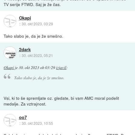
TV serije FTWD. Saj je že čas.
Okapi
::
30. okt 2023, 03:29
Tako slabo je, da je že smešno.
2dark
::
30. okt 2023, 05:21
Okapi
je
30. okt 2023 ob 03:29
izjavil
:
Tako slabo je, da je že smešno.
Vsi, ki to še spremljate oz. gledate, bi vam AMC moral podelit
medalje. Za vztrajnost.
oo7
::
30. okt 2023, 10:55