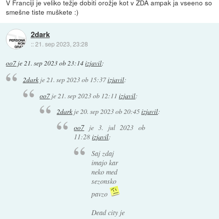
V Franciji je veliko težje dobiti orožje kot v ZDA ampak ja vseeno so
smešne tiste muškete :)
2dark
::
21. sep 2023, 23:28
oo7
je
21. sep 2023 ob 23:14
izjavil
:
2dark
je
21. sep 2023 ob 15:37
izjavil
:
oo7
je
21. sep 2023 ob 12:11
izjavil
:
2dark
je
20. sep 2023 ob 20:45
izjavil
:
oo7
je
3. jul 2023 ob
11:28
izjavil
:
Saj zdaj
imajo kar
neko med
sezonsko
pavzo
Dead city je