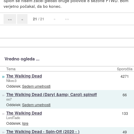
Sploh še nisem začel gledati druge polovice 8 sezone FTWD. Bom
verjetno počakal, da bo konec.
21
/ 21
»
»»
««
«
Vredno ogleda ...
Tema
Sporočila
»
The Walking Dead
4271
Nikec3
Oddelek:
Sedem umetnosti
»
The Walking Dead (Daryl &amp; Carol) spinoff
66
oo7
Oddelek:
Sedem umetnosti
»
The Walking Dead
133
LordTado
Oddelek:
Igre
»
The Walking Dead - Spin-Off (2020 - )
49