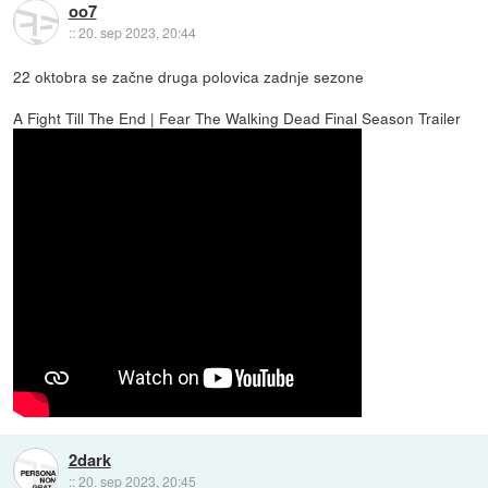
oo7
::
20. sep 2023, 20:44
22 oktobra se začne druga polovica zadnje sezone
A Fight Till The End | Fear The Walking Dead Final Season Trailer
2dark
::
20. sep 2023, 20:45