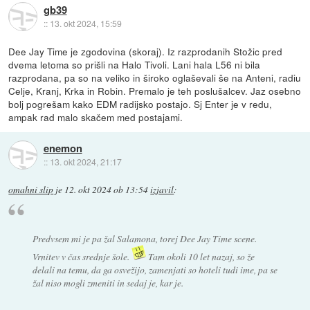
gb39
::
13. okt 2024, 15:59
Dee Jay Time je zgodovina (skoraj). Iz razprodanih Stožic pred
dvema letoma so prišli na Halo Tivoli. Lani hala L56 ni bila
razprodana, pa so na veliko in široko oglaševali še na Anteni, radiu
Celje, Kranj, Krka in Robin. Premalo je teh poslušalcev. Jaz osebno
bolj pogrešam kako EDM radijsko postajo. Sj Enter je v redu,
ampak rad malo skačem med postajami.
enemon
::
13. okt 2024, 21:17
omahni slip
je
12. okt 2024 ob 13:54
izjavil
:
Predvsem mi je pa žal Salamona, torej Dee Jay Time scene.
Vrnitev v čas srednje šole.
Tam okoli 10 let nazaj, so že
delali na temu, da ga osvežijo, zamenjati so hoteli tudi ime, pa se
žal niso mogli zmeniti in sedaj je, kar je.