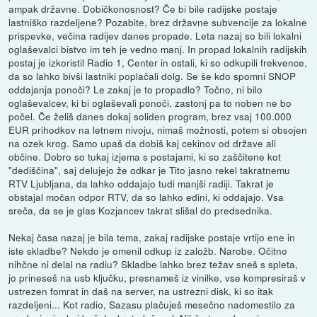
ampak državne. Dobičkonosnost? Če bi bile radijske postaje
lastniško razdeljene? Pozabite, brez državne subvencije za lokalne
prispevke, večina radijev danes propade. Leta nazaj so bili lokalni
oglaševalci bistvo im teh je vedno manj. In propad lokalnih radijskih
postaj je izkoristil Radio 1, Center in ostali, ki so odkupili frekvence,
da so lahko bivši lastniki poplačali dolg. Se še kdo spomni SNOP
oddajanja ponoči? Le zakaj je to propadlo? Točno, ni bilo
oglaševalcev, ki bi oglaševali ponoči, zastonj pa to noben ne bo
počel. Če želiš danes dokaj soliden program, brez vsaj 100.000
EUR prihodkov na letnem nivoju, nimaš možnosti, potem si obsojen
na ozek krog. Samo upaš da dobiš kaj cekinov od države ali
občine. Dobro so tukaj izjema s postajami, ki so zaščitene kot
"dediščina", saj delujejo že odkar je Tito jasno rekel takratnemu
RTV Ljubljana, da lahko oddajajo tudi manjši radiji. Takrat je
obstajal močan odpor RTV, da so lahko edini, ki oddajajo. Vsa
sreča, da se je glas Kozjancev takrat slišal do predsednika.
Nekaj časa nazaj je bila tema, zakaj radijske postaje vrtijo ene in
iste skladbe? Nekdo je omenil odkup iz založb. Narobe. Očitno
nihčne ni delal na radiu? Skladbe lahko brez težav sneš s spleta,
jo prineseš na usb ključku, presnameš iz vinilke, vse kompresiraš v
ustrezen fomrat in daš na server, na ustrezni disk, ki so itak
razdeljeni... Kot radio, Sazasu plačuješ mesečno nadomestilo za