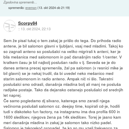
Zgodovina sprememb…
spremenilo:
enemon
(
13. okt 2024 ob 21:19
)
Scorpy84
::
13. okt 2024, 22:13
Sem že pisal tukaj o tem zakaj je prišlo do tega. Do prihoda radio
antene, je bil salomon glavni v ljubljani, vsaj med mladimi. Takoj ko
so zagnali anteno so poslušalci na veliko migrirali k anteni, ker je
bila mešanica med salomonom in pač današnjim radio 1/center. V
kratkem času je bil najbolj poslušan radio v lj. Seveda se je do
danes antena precej spremenila, žal pa salomon (v resnici mike je
bil glavni) se je nekaj trudil, da bi uvedel neko mešanico med
starim salomonom in radio anteno. Ampak nič ni šlo. Takratni
poslušalci smo odrasli, današnja mladina bolj ali manj ne posluša
radijske postaje. Tako da dejansko ostanejo poslušalci od srednjih
let naprej.
Če samo pogledamo dj silvano, katerega smo zaradi njega
večinoma poslušali salomon oz. deejay time, kopirali cd-je, hodili
tudi v diskoteko fun factory, na instagramu ima dva profila 600 in
1600 sledilcev, njegova žena pa 14k sledilcev. Torej je jasno kam
meri današnja mladina in zakaj je salomon tako nizko padel.
Salomon je takorekoč propadel, že ko so mu vzeli frekvenco za