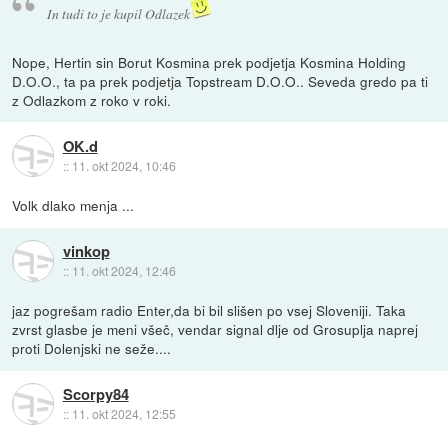
In tudi to je kupil Odlazek
Nope, Hertin sin Borut Kosmina prek podjetja Kosmina Holding
D.O.O., ta pa prek podjetja Topstream D.O.O.. Seveda gredo pa ti
z Odlazkom z roko v roki.
OK.d
::
11. okt 2024, 10:46
Volk dlako menja ...
vinkop
::
11. okt 2024, 12:46
jaz pogrešam radio Enter,da bi bil slišen po vsej Sloveniji. Taka
zvrst glasbe je meni všeč, vendar signal dlje od Grosuplja naprej
proti Dolenjski ne seže....
Scorpy84
::
11. okt 2024, 12:55