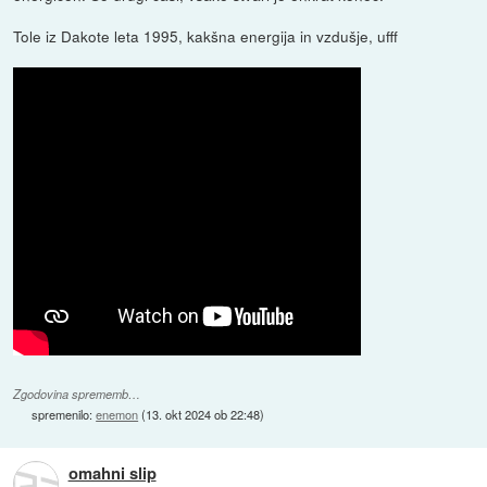
Tole iz Dakote leta 1995, kakšna energija in vzdušje, ufff
Zgodovina sprememb…
spremenilo:
enemon
(
13. okt 2024 ob 22:48
)
omahni slip