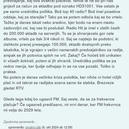
predvajanje, kaj boš dvakrat plačeval. Nihče te ne bo pri nas
gnjavil za račun za skladbo pod oznako HD31001. Vse ostalo je
pw samo uredniška politika. Boš top 40 radio? Boš imel posebne
oddaje, kaj za starejše? Tako pa se potem odloča kaj se bo vrtelo.
Težko je danes iskati neko sredino, kjer bodo na enem mestu
zadovoljni vsi, kaj vse bi poslušali. Radio Hit je imel v zlatih časih
do 200.000 skladb na serverjih. To se je shranjevalo gor cele
albume, vrtelo pa itak 3/4 nikoli ni. Saj se najdejo še podobni, ki
zlahkoto precej presegajo 100.000, skladb dostopnih preko
iskalnika, ki je vgrajen v večini namenskih predvajalnikov za radije,
ampak se jih polovica sploh ne vrti. Zakaj? Če hočeš biti unikaten
in včasih šokirati, potem si jih shraniš. Uredniška politika se pa
redno menja, ker ljudje odhajajo in se na vse pozabi. Toliko iz
prakse.
No potem je danes večinko kriza potolkla, ker nihče ni hotel nižjih
plač in od takrat se radijska scena samo še slabša. Brezveze
gledat RTV.
Glede tega kdaj bo ugasnil FM. Saj veste, da se za frekvence
plačuje? Če ugasneš predčasno, mi vrni denar, ker FM frekvrnca
mi velja do 2029 leta.
Zgodovina sprememb…
spremenilo:
omahni slip
(
6. okt 2024 ob 12:59
)