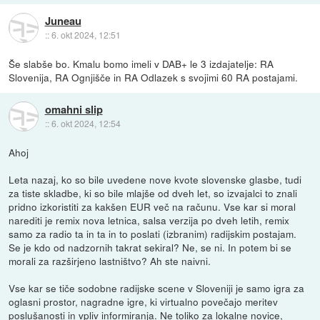
Juneau
::
6. okt 2024, 12:51
Še slabše bo. Kmalu bomo imeli v DAB+ le 3 izdajatelje: RA
Slovenija, RA Ognjišče in RA Odlazek s svojimi 60 RA postajami.
omahni slip
::
6. okt 2024, 12:54
Ahoj
Leta nazaj, ko so bile uvedene nove kvote slovenske glasbe, tudi
za tiste skladbe, ki so bile mlajše od dveh let, so izvajalci to znali
pridno izkoristiti za kakšen EUR več na računu. Vse kar si moral
narediti je remix nova letnica, salsa verzija po dveh letih, remix
samo za radio ta in ta in to poslati (izbranim) radijskim postajam.
Se je kdo od nadzornih takrat sekiral? Ne, se ni. In potem bi se
morali za razširjeno lastništvo? Ah ste naivni.
Vse kar se tiče sodobne radijske scene v Sloveniji je samo igra za
oglasni prostor, nagradne igre, ki virtualno povečajo meritev
poslušanosti in vpliv informiranja. Ne toliko za lokalne novice,