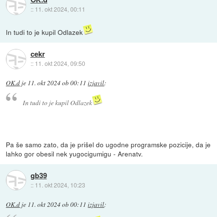
::
11. okt 2024, 00:11
In tudi to je kupil Odlazek
cekr
::
11. okt 2024, 09:50
OK.d
je
11. okt 2024 ob 00:11
izjavil
:
In tudi to je kupil Odlazek
Pa še samo zato, da je prišel do ugodne programske pozicije, da je
lahko gor obesil nek yugocigumigu - Arenatv.
gb39
::
11. okt 2024, 10:23
OK.d
je
11. okt 2024 ob 00:11
izjavil
: