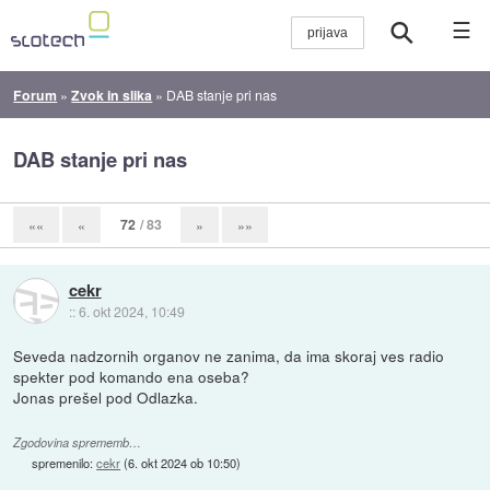
☰
Forum
»
Zvok in slika
»
DAB stanje pri nas
DAB stanje pri nas
72
/ 83
««
«
»
»»
cekr
::
6. okt 2024, 10:49
Seveda nadzornih organov ne zanima, da ima skoraj ves radio
spekter pod komando ena oseba?
Jonas prešel pod Odlazka.
Zgodovina sprememb…
spremenilo:
cekr
(
6. okt 2024 ob 10:50
)