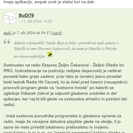
Imajo aplikacijo, ampak zvok je slabsi kot na dab.
BuDi79
::
11. okt 2024, 14:03
duh1
je
7. okt 2024 ob 19:17
izjavil
:
Anketa o komadih? Smeh. Baje je bila v preteklosti tudi anketa o
Nutelli in smo Slovenci izglasovali, da nam je Nutella iz Poljske
po okusu najboljša.
Svetovalec na radio Ekspres Željko Čakarević - Željkić (Radio for
PRO, Izobraževanje na področju radijske dejavnosti) je večkrat
povedal kako grejo zadeve, prav tako je (enako) jasno povedal
bivši lastnik Radia Hit Cencelj, ko je želel pred časom (neuspešno)
prenoviti program glede na "svetovne trende" po katerih se
zgleduje Odlazek (takrat je odpustil glasbene urednike in del
spikerjev, ker naj bi bili glede na svetovalce arhaični in potratni del
radia).
- Imaš svetovne ponudnike programske in glasbene opreme za
radio, imajo že narejene aktualne playliste glede na okolje, ti jo
samo še malo prirediš lokalnemu prebivalstvu in tvojemu
poslušalstvu in to je to, pa "nastaviš parametre" kakšna glasba je