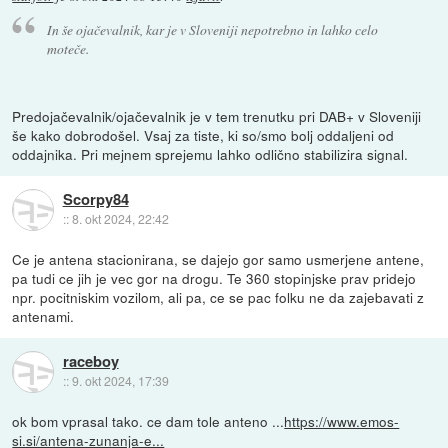
In še ojačevalnik, kar je v Sloveniji nepotrebno in lahko celo
moteče.
Predojačevalnik/ojačevalnik je v tem trenutku pri DAB+ v Sloveniji
še kako dobrodošel. Vsaj za tiste, ki so/smo bolj oddaljeni od
oddajnika. Pri mejnem sprejemu lahko odlično stabilizira signal.
Scorpy84
::
8. okt 2024, 22:42
Ce je antena stacionirana, se dajejo gor samo usmerjene antene,
pa tudi ce jih je vec gor na drogu. Te 360 stopinjske prav pridejo
npr. pocitniskim vozilom, ali pa, ce se pac folku ne da zajebavati z
antenami.
raceboy
::
9. okt 2024, 17:39
ok bom vprasal tako. ce dam tole anteno ...
https://www.emos-
si.si/antena-zunanja-e...