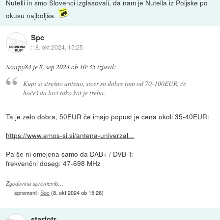
Nutelli in smo Slovenci izglasovali, da nam je Nutella iz Poljske po
okusu najboljša.
Spc
::
8. okt 2024, 15:25
Scorpy84
je
8. sep 2024 ob 10:35
izjavil
:
Kupi si strešno anteno, sicer so dobre tam od 70-100EUR, če
hočeš da lovi tako kot je treba.
Ta je zelo dobra, 50EUR če imajo popust je cena okoli 35-40EUR:
https://www.emos-si.si/antena-univerzal...
Pa še ni omejena samo da DAB+ / DVB-T:
frekvenčni doseg: 47-698 MHz
Zgodovina sprememb…
spremenil:
Spc
(
8. okt 2024 ob 15:26
)
starfotr