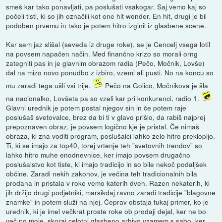
smeš kar tako ponavljati, pa poslušati vsakogar. Saj vemo kaj so
počeli tisti, ki so jih označili kot one hit wonder. En hit, drugi je bil
podoben prvemu in tako je potem hitro izginil iz glasbene scene.
Kar sem jaz slišal (seveda iz druge roke), se je Cencelj vsega lotil
na povsem napačen način. Med finančno krizo so morali orng
zategniti pas in je glavnim obrazom radia (Pečo, Močnik, Lovše)
dal na mizo novo ponudbo z izbiro, vzemi ali pusti. No na koncu so
mu zaradi tega ušli vsi trije.
Pečo na Golico, Močnikova je šla
na nacionalko, Lovšeta pa so vzeli kar pri konkurenci, radio 1.
Glavni urednik je potem postal njegov sin in če potem raje
poslušaš svetovalce, brez da bi ti v glavo prišlo, da rabiš najprej
prepoznaven obraz, je povsem logično kje je pristal. Če nimaš
obraza, ki zna voditi program, poslušalci lahko zelo hitro preklopijo.
Ti, ki se imajo za top40, torej vrtenje teh "svetovnih trendov" so
lahko hitro muhe enodnevnice, ker imajo povsem drugačno
poslušalstvo kot tiste, ki imajo tradicijo in so bile nekoč podaljšek
občine. Zaradi nekih zakonov, je večina teh tradicionalnih bila
prodana in pristala v roke vemo katerih dveh. Razen nekaterih, ki
jih držijo drugi podjetniki, marsikdaj ravno zaradi tradicije "blagovne
znamke" in potem služi na njej. Čeprav obstaja tukaj primer, ko je
urednik, ki je imel večkrat proste roke ob prodaji dejal, ker ne bo
več po moje, skoraj celotni glasbeno arhivo vzamem s sabo, ker