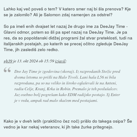
Lahko kaj več poveš o tem? V katero smer naj bi šla prenova? Kje
se je zalomilo? Ali je Salomon zdaj namenjen za odstrel?
So pa imeli enih dvajset let nazaj že drugo ime za DeeJay Time -
Glavni odmor, potem so šli pa spet nazaj na DeeJay Time. Je pa
res, da so popoldanski didžej programi žal stvar preteklosti, tudi na
italijanskih postajah, po katerih se precej očitno zgleduje DeeJay
Time, jih zaslediš zelo redko.
gb39
je
13. okt 2024 ob 15:59
izjavil
:
Dee Jay Time je zgodovina (skoraj). Iz razprodanih Stožic pred
dvema letoma so prišli na Halo Tivoli. Lani hala L56 ni bila
razprodana, pa so na veliko in široko oglaševali še na Anteni,
radiu Celje, Kranj, Krka in Robin. Premalo je teh poslušalcev.
Jaz osebno bolj pogrešam kako EDM radijsko postajo. Sj Enter
je v redu, ampak rad malo skačem med postajami.
Kako je v dveh letih (praktično čez noč) prišlo do takega osipa? Še
vedno je kar nekaj veteranov, ki jih take žurke pritegnejo.