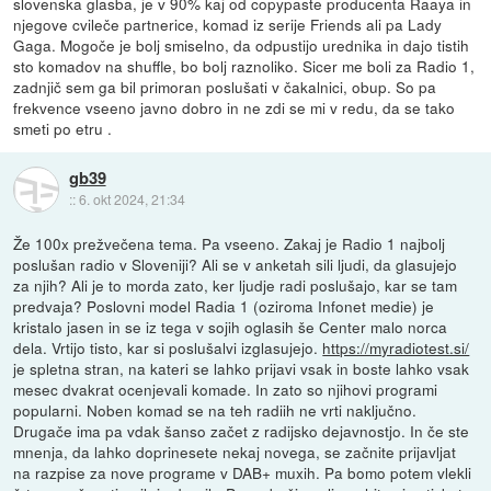
slovenska glasba, je v 90% kaj od copypaste producenta Raaya in
njegove cvileče partnerice, komad iz serije Friends ali pa Lady
Gaga. Mogoče je bolj smiselno, da odpustijo urednika in dajo tistih
sto komadov na shuffle, bo bolj raznoliko. Sicer me boli za Radio 1,
zadnjič sem ga bil primoran poslušati v čakalnici, obup. So pa
frekvence vseeno javno dobro in ne zdi se mi v redu, da se tako
smeti po etru .
gb39
::
6. okt 2024, 21:34
Že 100x prežvečena tema. Pa vseeno. Zakaj je Radio 1 najbolj
poslušan radio v Sloveniji? Ali se v anketah sili ljudi, da glasujejo
za njih? Ali je to morda zato, ker ljudje radi poslušajo, kar se tam
predvaja? Poslovni model Radia 1 (oziroma Infonet medie) je
kristalo jasen in se iz tega v sojih oglasih še Center malo norca
dela. Vrtijo tisto, kar si poslušalvi izglasujejo.
https://myradiotest.si/
je spletna stran, na kateri se lahko prijavi vsak in boste lahko vsak
mesec dvakrat ocenjevali komade. In zato so njihovi programi
popularni. Noben komad se na teh radiih ne vrti naključno.
Drugače ima pa vdak šanso začet z radijsko dejavnostjo. In če ste
mnenja, da lahko doprinesete nekaj novega, se začnite prijavljat
na razpise za nove programe v DAB+ muxih. Pa bomo potem vlekli