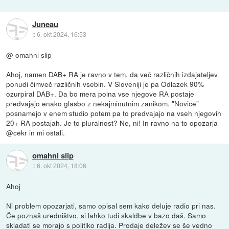
Juneau
::
6. okt 2024, 16:53
@ omahni slip
Ahoj, namen DAB+ RA je ravno v tem, da več različnih izdajateljev
ponudi čimveč različnih vsebin. V Sloveniji je pa Odlazek 90%
ozurpiral DAB+. Da bo mera polna vse njegove RA postaje
predvajajo enako glasbo z nekajminutnim zanikom. "Novice"
posnamejo v enem studio potem pa to predvajajo na vseh njegovih
20+ RA postajah. Je to pluralnost? Ne, ni! In ravno na to opozarja
@cekr in mi ostali.
omahni slip
::
6. okt 2024, 18:06
Ahoj
Ni problem opozarjati, samo opisal sem kako deluje radio pri nas.
Če poznaš uredništvo, si lahko tudi skaldbe v bazo daš. Samo
skladati se morajo s politiko radija. Prodaje deležev se še vedno