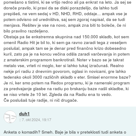
pomešano s tistimi, ki se vrtijo redno ali pa enkrat na leto. Ja sej se
doreče pravilo, ki pravi da se diski porazdelijo, da lahko tudi
prepišeš, ne vem sedaj v HD, NHD, RHD, oddaje... ampak vse je
potem odvisno od uredništva, saj sem zgoraj napisal, da se tudi
menjava. Rešitev je vse na novo, ampak zna biti to boleče, če ni
bilo pravilno razdeljeno.
Obstaja pa še enkstremna skupnina nad 150.000 skladb, kot sem
omenil Radio Hit je bil to, ki sem ga ravno zaradi tega z veseljem
poslušal, ampak tam se je denar pred finančno krizo dobesedno
kuril, zato pa je na koncu večina odšla zaradi varčevanja in potem
z amaterskim programom bankrotirali. Noter v bazo se je takrat
metalo vse, vrteti ni moglo, ker si lahko tukaj izračunaš. Realno
nekje pri radiu z dnevnim govorom, oglasi in novicami, gre lahko
tedensko okoli 3000 različnih skladb v eter. Smisel enormne baze?
Je ni, ker smo potem na Redox programu, ki je namenski program
za predvajanje glasbe na radiu po brskanju baze našli skladbe, ki
se niso vrtele že 10 let. Zgleda da na Radiu ena to vedo.
Če poslušaš tuje radije, ni nič drugače.
duh1
::
7. okt 2024, 19:17
Anketa o komadih? Smeh. Baje je bila v preteklosti tudi anketa o