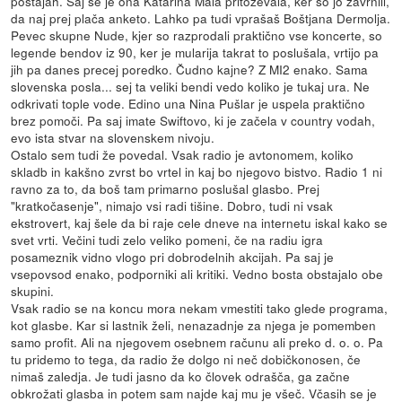
postajah. Saj se je ona Katarina Mala pritoževala, ker so jo zavrnili,
da naj prej plača anketo. Lahko pa tudi vprašaš Boštjana Dermolja.
Pevec skupne Nude, kjer so razprodali praktično vse koncerte, so
legende bendov iz 90, ker je mularija takrat to poslušala, vrtijo pa
jih pa danes precej poredko. Čudno kajne? Z MI2 enako. Sama
slovenska posla... sej ta veliki bendi vedo koliko je tukaj ura. Ne
odkrivati tople vode. Edino una Nina Pušlar je uspela praktično
brez pomoči. Pa saj imate Swiftovo, ki je začela v country vodah,
evo ista stvar na slovenskem nivoju.
Ostalo sem tudi že povedal. Vsak radio je avtonomem, koliko
skladb in kakšno zvrst bo vrtel in kaj bo njegovo bistvo. Radio 1 ni
ravno za to, da boš tam primarno poslušal glasbo. Prej
"kratkočasenje", nimajo vsi radi tišine. Dobro, tudi ni vsak
ekstrovert, kaj šele da bi raje cele dneve na internetu iskal kako se
svet vrti. Večini tudi zelo veliko pomeni, če na radiu igra
posameznik vidno vlogo pri dobrodelnih akcijah. Pa saj je
vsepovsod enako, podporniki ali kritiki. Vedno bosta obstajalo obe
skupini.
Vsak radio se na koncu mora nekam vmestiti tako glede programa,
kot glasbe. Kar si lastnik želi, nenazadnje za njega je pomemben
samo profit. Ali na njegovem osebnem računu ali preko d. o. o. Pa
tu pridemo to tega, da radio že dolgo ni neč dobičkonosen, če
nimaš zaledja. Je tudi jasno da ko človek odrašča, ga začne
obkrožati glasba in potem sam najde kaj mu je všeč. Včasih se je