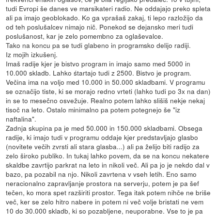
tudi Evropi še danes ve marsikateri radio. Ne oddajajo preko spleta
ali pa imajo geoblokado. Ko ga vprašaš zakaj, ti lepo razložijo da
od teh poslušalcev nimajo nič. Ponekod se dejansko meri tudi
poslušanost, kar je zelo pomembno za oglaševalce.
Tako na koncu pa se tudi glabeno in programsko delijo radiji.
Iz mojih izkušenj.
Imaš radije kjer je bistvo program in imajo samo med 5000 in
10.000 skladb. Lahko śtartajo tudi z 2500. Bistvo je program.
Večina ima na voljo med 10.000 in 50.000 skladbami. V programu
se označijo tiste, ki se morajo redno vrteti (lahko tudi po 3x na dan)
in se to mesečno osvežuje. Realno potem lahko slišiš nekje nekaj
tisoč na leto. Ostalo minimalno pa potem potegnejo še "iz
naftalina".
Zadnja skupina pa je med 50.000 in 150.000 skladbami. Obsega
radije, ki imajo tudi v programu oddaje kjer predstavljajo glasbo
(novitete večih zvrsti ali stara glasba...) ali pa želijo biti radijo za
zelo široko publiko. In tukaj lahko povem, da se na koncu nekatere
skaldbe zavrtijo parkrat na leto in nikoli več. Ali pa jo je nekdo dal v
bazo, pa pozabil na njo. Nikoli zavrtena v vseh letih. Eno samo
neracionalno zapravljanje prostora na serverju, potem je pa šef
tečen, ko mora spet razširiti prostor. Tega itak potem nihče ne briše
več, ker se zelo hitro nabere in potem ni več volje bristati ne vem
10 do 30.000 skladb, ki so pozabljene, neuporabne. Vse to je pa