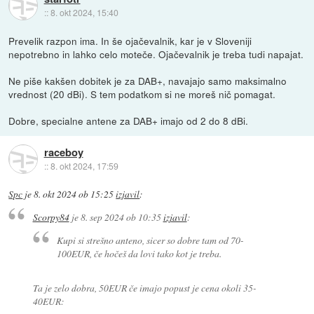
::
8. okt 2024, 15:40
Prevelik razpon ima. In še ojačevalnik, kar je v Sloveniji
nepotrebno in lahko celo moteče. Ojačevalnik je treba tudi napajat.
Ne piše kakšen dobitek je za DAB+, navajajo samo maksimalno
vrednost (20 dBi). S tem podatkom si ne moreš nič pomagat.
Dobre, specialne antene za DAB+ imajo od 2 do 8 dBi.
raceboy
::
8. okt 2024, 17:59
Spc
je
8. okt 2024 ob 15:25
izjavil
:
Scorpy84
je
8. sep 2024 ob 10:35
izjavil
:
Kupi si strešno anteno, sicer so dobre tam od 70-
100EUR, če hočeš da lovi tako kot je treba.
Ta je zelo dobra, 50EUR če imajo popust je cena okoli 35-
40EUR: