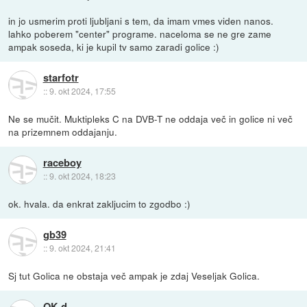
in jo usmerim proti ljubljani s tem, da imam vmes viden nanos.
lahko poberem "center" programe. naceloma se ne gre zame
ampak soseda, ki je kupil tv samo zaradi golice :)
starfotr
::
9. okt 2024, 17:55
Ne se mučit. Muktipleks C na DVB-T ne oddaja več in golice ni več
na prizemnem oddajanju.
raceboy
::
9. okt 2024, 18:23
ok. hvala. da enkrat zakljucim to zgodbo :)
gb39
::
9. okt 2024, 21:41
Sj tut Golica ne obstaja več ampak je zdaj Veseljak Golica.
OK.d