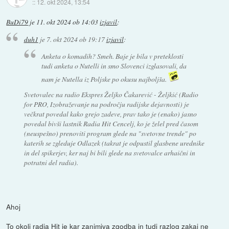
::
12. okt 2024, 13:54
BuDi79
je
11. okt 2024 ob 14:03
izjavil
:
duh1
je
7. okt 2024 ob 19:17
izjavil
:
Anketa o komadih? Smeh. Baje je bila v preteklosti
tudi anketa o Nutelli in smo Slovenci izglasovali, da
nam je Nutella iz Poljske po okusu najboljša.
Svetovalec na radio Ekspres Željko Čakarević - Željkić (Radio
for PRO, Izobraževanje na področju radijske dejavnosti) je
večkrat povedal kako grejo zadeve, prav tako je (enako) jasno
povedal bivši lastnik Radia Hit Cencelj, ko je želel pred časom
(neuspešno) prenoviti program glede na "svetovne trende" po
katerih se zgleduje Odlazek (takrat je odpustil glasbene urednike
in del spikerjev, ker naj bi bili glede na svetovalce arhaični in
potratni del radia).
Ahoj
To okoli radia Hit je kar zanimiva zgodba in tudi razlog zakaj ne