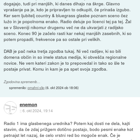
dogajajo, tudi pri manjših, ki danes dihajo na škrge. Glavno
vprašanje pa je, kdo je pripravljen to odkupiti, če prinaša izgubo.
Ker sem ljubitelj country & bluegrass glasbe poznam sceno čez
luźo in je popolnoma enako. Radio deluje po licenci tej pa tej. Žal
se v Sloveniji nikomur drugemu več ne da ukvarjati z radijsko
sceno. Konec 90 je začelo rasti kar nekaj manjših zasebnih, ki so
potem propadli, frekvence pa so ostale pri velikih.
DAB je pač neka tretja zgodba tukaj. Ni več radijev, ki so bili
domena občin in so imele status medija, ki obvešča regionalne
novice. Ne vem kateri zakon je to prepovedal in tako so šle te
postaje privat. Komu in kam je pa spet svoja zgodba.
Zgodovina sprememb…
spremenilo:
omahni slip
(
6. okt 2024 ob 18:06
)
enemon
::
6. okt 2024, 19:14
Radio 1 ima glasbenega urednika? Potem kaj dosti ne dela, kajti
stavim, da če zdaj prižgem dotično postajo, bodo pesmi enake kot
petnajst let nazaj, še celo vrstni red bo mogoče enak. Če je