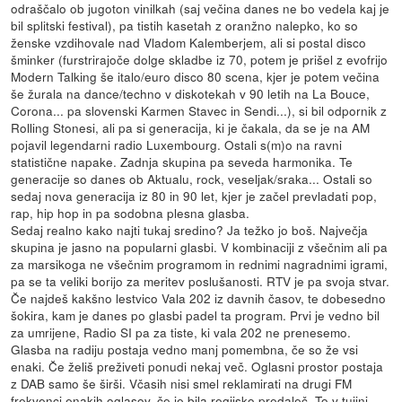
odraščalo ob jugoton vinilkah (saj večina danes ne bo vedela kaj je
bil splitski festival), pa tistih kasetah z oranžno nalepko, ko so
ženske vzdihovale nad Vladom Kalemberjem, ali si postal disco
šminker (furstrirajoče dolge skladbe iz 70, potem je prišel z evofrijo
Modern Talking še italo/euro disco 80 scena, kjer je potem večina
še žurala na dance/techno v diskotekah v 90 letih na La Bouce,
Corona... pa slovenski Karmen Stavec in Sendi...), si bil odpornik z
Rolling Stonesi, ali pa si generacija, ki je čakala, da se je na AM
pojavil legendarni radio Luxembourg. Ostali s(m)o na ravni
statistične napake. Zadnja skupina pa seveda harmonika. Te
generacije so danes ob Aktualu, rock, veseljak/sraka... Ostali so
sedaj nova generacija iz 80 in 90 let, kjer je začel prevladati pop,
rap, hip hop in pa sodobna plesna glasba.
Sedaj realno kako najti tukaj sredino? Ja težko jo boš. Največja
skupina je jasno na popularni glasbi. V kombinaciji z všečnim ali pa
za marsikoga ne všečnim programom in rednimi nagradnimi igrami,
pa se ta veliki borijo za meritev poslušanosti. RTV je pa svoja stvar.
Če najdeš kakšno lestvico Vala 202 iz davnih časov, te dobesedno
šokira, kam je danes po glasbi padel ta program. Prvi je vedno bil
za umrijene, Radio SI pa za tiste, ki vala 202 ne prenesemo.
Glasba na radiju postaja vedno manj pomembna, če so že vsi
enaki. Če želiš preživeti ponudi nekaj več. Oglasni prostor postaja
z DAB samo še širši. Včasih nisi smel reklamirati na drugi FM
frekvenci enakih oglasov, če je bila regijsko predaleč. To v tujini,