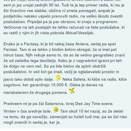
sem jo jaz urejal zadnjih 30 let. Tudi ta je lep primer radia, ki mu je
šlo finančno vse slabše, občina ni smela pomagati, ampak je
podjetniku nekako uspelo prenoviti radio, na veliko škodo zvestih
poslušalcev. Pripeljal pa je par obrazov, ki znajo s programom.
Večinoma na teh postajah še lahko računaš na tiste poslušalce, ki
so rastli z njim in jih nista pobrala Aktual/Veseljak.
Enako je s Fantasy, ki je bil nekaj časa Antena, sedaj pa spet
Fantasi. Tam si se lahko z bivšim šefom skregal, če si imel pet
minut časa. Njih rešuje samo to, da so še vedno geografsko znani
že od začetka tega tisočletja. Kako je z nagradnimi igrami pri teh
že dolgo ne vem več. So pa bile bistvo da sploh obdržiš
poslušalstvo. In več kot ga imaš, večji je oglaševalski prostor in
jasno tako dobiš vpliv dalje.
Neka Safeta, ki kliče na radio, kliče
zagotovo, ker garantirajo 10.000 €. Glsba je danes na
mariskaterem že drugega pomena.
Predvsem mi je pa žal Salamona, torej Dee Jay Time scene.
Vrnitev v čas srednje šole.
Tam okoli 10 let nazaj, so že delali
na temu, da ga osvežijo, zamenjati so hoteli tudi ime, pa se žal niso
mogli zmeniti in sedaj je, kar je.