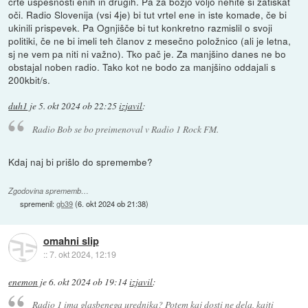
črte uspešnosti enih in drugih. Pa za božjo voljo nehite si zatiskat
oči. Radio Slovenija (vsi 4je) bi tut vrtel ene in iste komade, če bi
ukinili prispevek. Pa Ognjišče bi tut konkretno razmislil o svoji
politiki, če ne bi imeli teh članov z mesečno položnico (ali je letna,
sj ne vem pa niti ni važno). Tko pač je. Za manjšino danes ne bo
obstajal noben radio. Tako kot ne bodo za manjšino oddajali s
200kbit/s.
duh1
je
5. okt 2024 ob 22:25
izjavil
:
Radio Bob se bo preimenoval v Radio 1 Rock FM.
Kdaj naj bi prišlo do spremembe?
Zgodovina sprememb…
spremenil:
gb39
(
6. okt 2024 ob 21:38
)
omahni slip
::
7. okt 2024, 12:19
enemon
je
6. okt 2024 ob 19:14
izjavil
:
Radio 1 ima glasbenega urednika? Potem kaj dosti ne dela, kajti