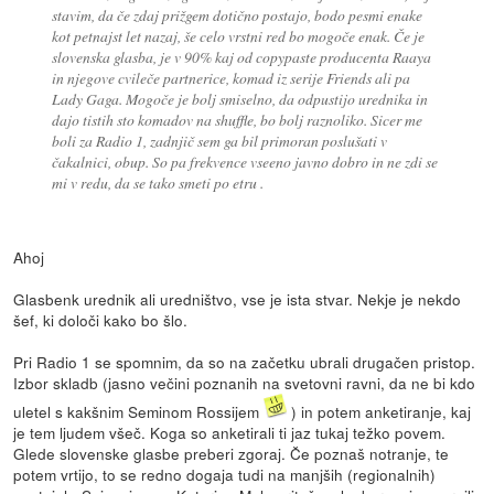
stavim, da če zdaj prižgem dotično postajo, bodo pesmi enake
kot petnajst let nazaj, še celo vrstni red bo mogoče enak. Če je
slovenska glasba, je v 90% kaj od copypaste producenta Raaya
in njegove cvileče partnerice, komad iz serije Friends ali pa
Lady Gaga. Mogoče je bolj smiselno, da odpustijo urednika in
dajo tistih sto komadov na shuffle, bo bolj raznoliko. Sicer me
boli za Radio 1, zadnjič sem ga bil primoran poslušati v
čakalnici, obup. So pa frekvence vseeno javno dobro in ne zdi se
mi v redu, da se tako smeti po etru .
Ahoj
Glasbenk urednik ali uredništvo, vse je ista stvar. Nekje je nekdo
šef, ki določi kako bo šlo.
Pri Radio 1 se spomnim, da so na začetku ubrali drugačen pristop.
Izbor skladb (jasno večini poznanih na svetovni ravni, da ne bi kdo
uletel s kakšnim Seminom Rossijem
) in potem anketiranje, kaj
je tem ljudem všeč. Koga so anketirali ti jaz tukaj težko povem.
Glede slovenske glasbe preberi zgoraj. Če poznaš notranje, te
potem vrtijo, to se redno dogaja tudi na manjših (regionalnih)