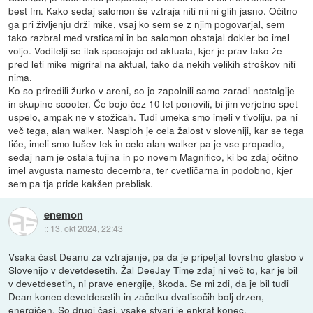
best fm. Kako sedaj salomon še vztraja niti mi ni glih jasno. Očitno
ga pri življenju drži mike, vsaj ko sem se z njim pogovarjal, sem
tako razbral med vrsticami in bo salomon obstajal dokler bo imel
voljo. Voditelji se itak sposojajo od aktuala, kjer je prav tako že
pred leti mike migriral na aktual, tako da nekih velikih stroškov niti
nima.
Ko so priredili žurko v areni, so jo zapolnili samo zaradi nostalgije
in skupine scooter. Če bojo čez 10 let ponovili, bi jim verjetno spet
uspelo, ampak ne v stožicah. Tudi umeka smo imeli v tivoliju, pa ni
več tega, alan walker. Nasploh je cela žalost v sloveniji, kar se tega
tiče, imeli smo tušev tek in celo alan walker pa je vse propadlo,
sedaj nam je ostala tujina in po novem Magnifico, ki bo zdaj očitno
imel avgusta namesto decembra, ter cvetličarna in podobno, kjer
sem pa tja pride kakšen preblisk.
enemon
::
13. okt 2024, 22:43
Vsaka čast Deanu za vztrajanje, pa da je pripeljal tovrstno glasbo v
Slovenijo v devetdesetih. Žal DeeJay Time zdaj ni več to, kar je bil
v devetdesetih, ni prave energije, škoda. Se mi zdi, da je bil tudi
Dean konec devetdesetih in začetku dvatisočih bolj drzen,
energičen. So drugi časi, vsake stvari je enkrat konec.