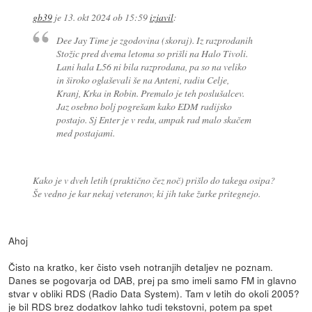
gb39
je
13. okt 2024 ob 15:59
izjavil
:
Dee Jay Time je zgodovina (skoraj). Iz razprodanih
Stožic pred dvema letoma so prišli na Halo Tivoli.
Lani hala L56 ni bila razprodana, pa so na veliko
in široko oglaševali še na Anteni, radiu Celje,
Kranj, Krka in Robin. Premalo je teh poslušalcev.
Jaz osebno bolj pogrešam kako EDM radijsko
postajo. Sj Enter je v redu, ampak rad malo skačem
med postajami.
Kako je v dveh letih (praktično čez noč) prišlo do takega osipa?
Še vedno je kar nekaj veteranov, ki jih take žurke pritegnejo.
Ahoj
Čisto na kratko, ker čisto vseh notranjih detaljev ne poznam.
Danes se pogovarja od DAB, prej pa smo imeli samo FM in glavno
stvar v obliki RDS (Radio Data System). Tam v letih do okoli 2005?
je bil RDS brez dodatkov lahko tudi tekstovni, potem pa spet