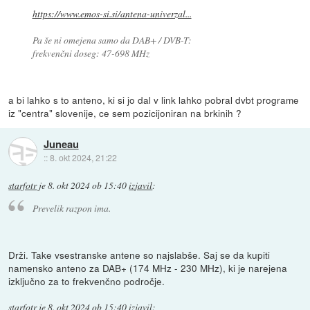
https://www.emos-si.si/antena-univerzal...
Pa še ni omejena samo da DAB+ / DVB-T:
frekvenčni doseg: 47-698 MHz
a bi lahko s to anteno, ki si jo dal v link lahko pobral dvbt programe
iz "centra" slovenije, ce sem pozicijoniran na brkinih ?
Juneau
::
8. okt 2024, 21:22
starfotr
je
8. okt 2024 ob 15:40
izjavil
:
Prevelik razpon ima.
Drži. Take vsestranske antene so najslabše. Saj se da kupiti
namensko anteno za DAB+ (174 MHz - 230 MHz), ki je narejena
izključno za to frekvenčno področje.
starfotr
je
8. okt 2024 ob 15:40
izjavil
: