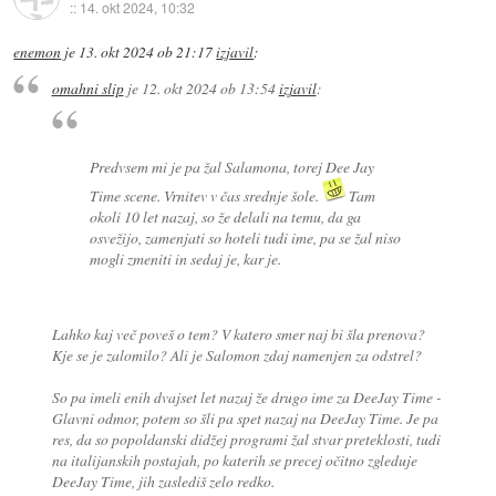
::
14. okt 2024, 10:32
enemon
je
13. okt 2024 ob 21:17
izjavil
:
omahni slip
je
12. okt 2024 ob 13:54
izjavil
:
Predvsem mi je pa žal Salamona, torej Dee Jay
Time scene. Vrnitev v čas srednje šole.
Tam
okoli 10 let nazaj, so že delali na temu, da ga
osvežijo, zamenjati so hoteli tudi ime, pa se žal niso
mogli zmeniti in sedaj je, kar je.
Lahko kaj več poveš o tem? V katero smer naj bi šla prenova?
Kje se je zalomilo? Ali je Salomon zdaj namenjen za odstrel?
So pa imeli enih dvajset let nazaj že drugo ime za DeeJay Time -
Glavni odmor, potem so šli pa spet nazaj na DeeJay Time. Je pa
res, da so popoldanski didžej programi žal stvar preteklosti, tudi
na italijanskih postajah, po katerih se precej očitno zgleduje
DeeJay Time, jih zaslediš zelo redko.