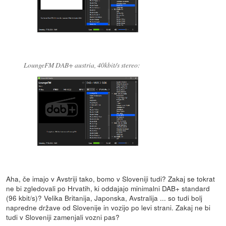
LoungeFM DAB+ austria, 40kbit/s stereo:
Aha, če imajo v Avstriji tako, bomo v Sloveniji tudi? Zakaj se tokrat
ne bi zgledovali po Hrvatih, ki oddajajo minimalni DAB+ standard
(96 kbit/s)? Velika Britanija, Japonska, Avstralija ... so tudi bolj
napredne države od Slovenije in vozijo po levi strani. Zakaj ne bi
tudi v Sloveniji zamenjali vozni pas?