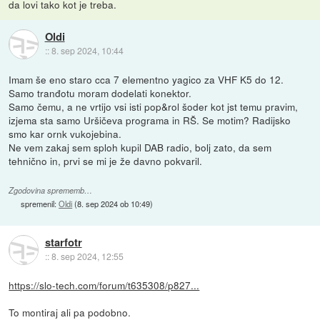
da lovi tako kot je treba.
Oldi
::
8. sep 2024, 10:44
Imam še eno staro cca 7 elementno yagico za VHF K5 do 12.
Samo tranđotu moram dodelati konektor.
Samo čemu, a ne vrtijo vsi isti pop&rol šoder kot jst temu pravim,
izjema sta samo Uršičeva programa in RŠ. Se motim? Radijsko
smo kar ornk vukojebina.
Ne vem zakaj sem sploh kupil DAB radio, bolj zato, da sem
tehnično in, prvi se mi je že davno pokvaril.
Zgodovina sprememb…
spremenil:
Oldi
(
8. sep 2024 ob 10:49
)
starfotr
::
8. sep 2024, 12:55
https://slo-tech.com/forum/t635308/p827...
To montiraj ali pa podobno.