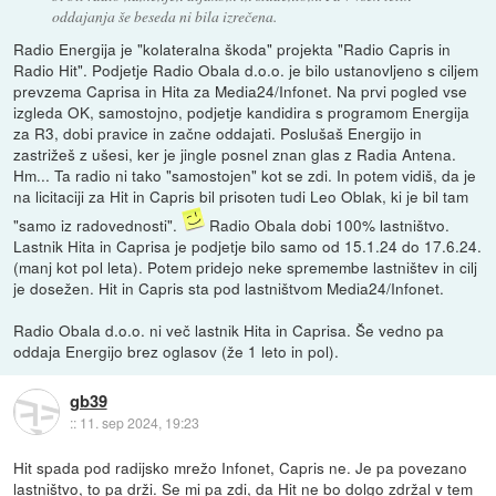
oddajanja še beseda ni bila izrečena.
Radio Energija je "kolateralna škoda" projekta "Radio Capris in
Radio Hit". Podjetje Radio Obala d.o.o. je bilo ustanovljeno s ciljem
prevzema Caprisa in Hita za Media24/Infonet. Na prvi pogled vse
izgleda OK, samostojno, podjetje kandidira s programom Energija
za R3, dobi pravice in začne oddajati. Poslušaš Energijo in
zastrižeš z ušesi, ker je jingle posnel znan glas z Radia Antena.
Hm... Ta radio ni tako "samostojen" kot se zdi. In potem vidiš, da je
na licitaciji za Hit in Capris bil prisoten tudi Leo Oblak, ki je bil tam
"samo iz radovednosti".
Radio Obala dobi 100% lastništvo.
Lastnik Hita in Caprisa je podjetje bilo samo od 15.1.24 do 17.6.24.
(manj kot pol leta). Potem pridejo neke spremembe lastništev in cilj
je dosežen. Hit in Capris sta pod lastništvom Media24/Infonet.
Radio Obala d.o.o. ni več lastnik Hita in Caprisa. Še vedno pa
oddaja Energijo brez oglasov (že 1 leto in pol).
gb39
::
11. sep 2024, 19:23
Hit spada pod radijsko mrežo Infonet, Capris ne. Je pa povezano
lastništvo, to pa drži. Se mi pa zdi, da Hit ne bo dolgo zdržal v tem