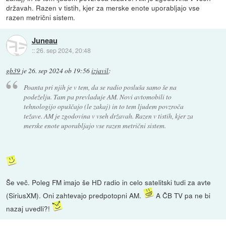
državah. Razen v tistih, kjer za merske enote uporabljajo vse
razen metrični sistem.
Juneau
::
26. sep 2024, 20:48
gb39
je
26. sep 2024 ob 19:56
izjavil
:
Poanta pri njih je v tem, da se radio posluša samo še na
podeželju. Tam pa prevladuje AM. Novi avtomobili to
tehnologijo opuščajo (le zakaj) in to tem ljudem povzroča
težave. AM je zgodovina v vseh državah. Razen v tistih, kjer za
merske enote uporabljajo vse razen metrični sistem.
Še več. Poleg FM imajo še HD radio in celo satelitski tudi za avte
(SiriusXM). Oni zahtevajo predpotopni AM.
A ČB TV pa ne bi
nazaj uvedli?!