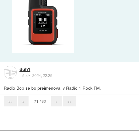
duh1
::
5. okt 2024, 22:25
Radio Bob se bo preimenoval v Radio 1 Rock FM.
71
/ 83
««
«
»
»»