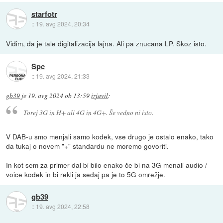
starfotr
::
19. avg 2024, 20:34
Vidim, da je tale digitalizacija lajna. Ali pa znucana LP. Skoz isto.
Spc
::
19. avg 2024, 21:33
gb39
je
19. avg 2024 ob 13:59
izjavil
:
Torej 3G in H+ ali 4G in 4G+. Še vedno ni isto.
V DAB-u smo menjali samo kodek, vse drugo je ostalo enako, tako
da tukaj o novem "+" standardu ne moremo govoriti.
In kot sem za primer dal bi bilo enako če bi na 3G menali audio /
voice kodek in bi rekli ja sedaj pa je to 5G omrežje.
gb39
::
19. avg 2024, 22:58