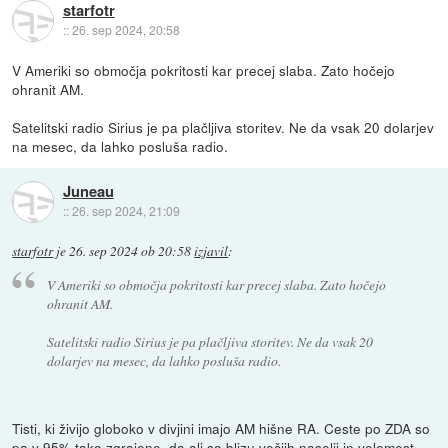
starfotr
::
26. sep 2024, 20:58
V Ameriki so območja pokritosti kar precej slaba. Zato hočejo
ohranit AM.
Satelitski radio Sirius je pa plačljiva storitev. Ne da vsak 20 dolarjev
na mesec, da lahko posluša radio.
Juneau
::
26. sep 2024, 21:09
starfotr
je
26. sep 2024 ob 20:58
izjavil
:
V Ameriki so območja pokritosti kar precej slaba. Zato hočejo
ohranit AM.
Satelitski radio Sirius je pa plačljiva storitev. Ne da vsak 20
dolarjev na mesec, da lahko posluša radio.
Tisti, ki živijo globoko v divjini imajo AM hišne RA. Ceste po ZDA so
pa v 95% tako zgrajene, da ali so blizu večjih naselij in velemest,