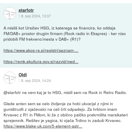
starfotr
::
8. sep 2024, 13:37
A misliš kot Ursičev HSG, iz katerega se financira, ko oddaja
FM/DAB+ prostor drugim firmam (Rock radio in Ekspres) - ker niso
pridobili FM frekvenc/mesta v DAB+ (R1)?
https://www.akos-rs.si/registri/seznam-...
https://remk.ekultura.gov.si/razvid/med...
Oldi
::
8. sep 2024, 14:24
@starfotr ne vem kaj je to HSG, mislil sem na Rock in Retro Radio.
Glede anten sem se celo življenje za hobi ukvarjal z njimi in
gumištrudli z ojačevalci na celi črti odpadejo. Za hrbtom imam
Krvavec z R1 in FMom, ki že z obično palčko prekrmilita marsikateri
sprejemnik. Rešitev je yagica, ki ojača Trdino in zaduši Krvavec.
https://www.blake-uk.com/5-element-astr...