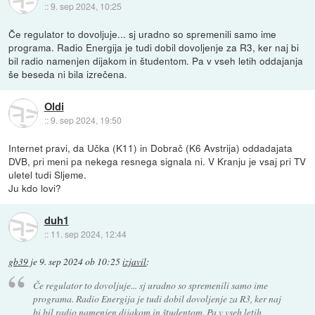
::
9. sep 2024, 10:25
Če regulator to dovoljuje... sj uradno so spremenili samo ime
programa. Radio Energija je tudi dobil dovoljenje za R3, ker naj bi
bil radio namenjen dijakom in študentom. Pa v vseh letih oddajanja
še beseda ni bila izrečena.
Oldi
::
9. sep 2024, 19:50
Internet pravi, da Učka (K11) in Dobrač (K6 Avstrija) oddadajata
DVB, pri meni pa nekega resnega signala ni. V Kranju je vsaj pri TV
uletel tudi Sljeme.
Ju kdo lovi?
duh1
::
11. sep 2024, 12:44
gb39
je
9. sep 2024 ob 10:25
izjavil
:
Če regulator to dovoljuje... sj uradno so spremenili samo ime
programa. Radio Energija je tudi dobil dovoljenje za R3, ker naj
bi bil radio namenjen dijakom in študentom. Pa v vseh letih