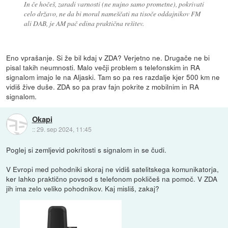
In če hočeš, zaradi varnosti (ne nujno samo prometne), pokrivati
celo državo, ne da bi moral nameščati na tisoče oddajnikov FM
ali DAB, je AM pač edina praktična rešitev.
Eno vprašanje. Si že bil kdaj v ZDA? Verjetno ne. Drugače ne bi
pisal takih neumnosti. Malo večji problem s telefonskim in RA
signalom imajo le na Aljaski. Tam so pa res razdalje kjer 500 km ne
vidiš žive duše. ZDA so pa prav fajn pokrite z mobilnim in RA
signalom.
Okapi
::
29. sep 2024, 11:45
Poglej si zemljevid pokritosti s signalom in se čudi.
V Evropi med pohodniki skoraj ne vidiš satelitskega komunikatorja,
ker lahko praktično povsod s telefonom pokličeš na pomoč. V ZDA
jih ima zelo veliko pohodnikov. Kaj misliš, zakaj?