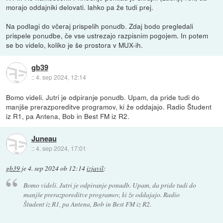
morajo oddajniki delovati. lahko pa že tudi prej.
Na podlagi do včeraj prispelih ponudb. Zdaj bodo pregledali
prispele ponudbe, če vse ustrezajo razpisnim pogojem. In potem
se bo videlo, koliko je še prostora v MUX-ih.
gb39
::
4. sep 2024, 12:14
Bomo videli. Jutri je odpiranje ponudb. Upam, da pride tudi do
manjše prerazporeditve programov, ki že oddajajo. Radio Študent
iz R1, pa Antena, Bob in Best FM iz R2.
Juneau
::
4. sep 2024, 17:01
gb39
je
4. sep 2024 ob 12:14
izjavil
:
Bomo videli. Jutri je odpiranje ponudb. Upam, da pride tudi do
manjše prerazporeditve programov, ki že oddajajo. Radio
Študent iz R1, pa Antena, Bob in Best FM iz R2.