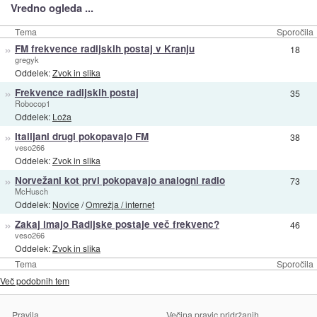
Vredno ogleda ...
Tema
Sporočila
»
FM frekvence radijskih postaj v Kranju
18
gregyk
Oddelek:
Zvok in slika
»
Frekvence radijskih postaj
35
Robocop1
Oddelek:
Loža
»
Italijani drugi pokopavajo FM
38
veso266
Oddelek:
Zvok in slika
»
Norvežani kot prvi pokopavajo analogni radio
73
McHusch
Oddelek:
Novice
/
Omrežja / internet
»
Zakaj imajo Radijske postaje več frekvenc?
46
veso266
Oddelek:
Zvok in slika
Tema
Sporočila
Več podobnih tem
Pravila
Večina pravic pridržanih