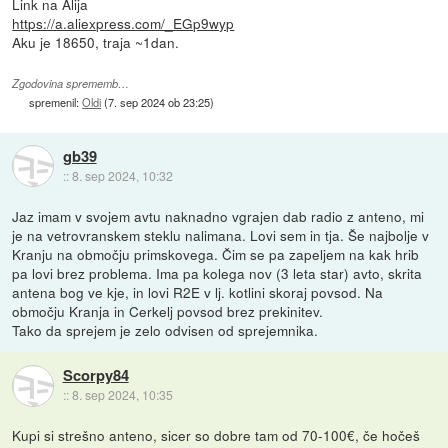
Link na Alija
https://a.aliexpress.com/_EGp9wyp
Aku je 18650, traja ~1dan.
Zgodovina sprememb…
spremenil:
Oldi
(
7. sep 2024 ob 23:25
)
gb39
::
8. sep 2024, 10:32
Jaz imam v svojem avtu naknadno vgrajen dab radio z anteno, mi
je na vetrovranskem steklu nalimana. Lovi sem in tja. Še najbolje v
Kranju na območju primskovega. Čim se pa zapeljem na kak hrib
pa lovi brez problema. Ima pa kolega nov (3 leta star) avto, skrita
antena bog ve kje, in lovi R2E v lj. kotlini skoraj povsod. Na
območju Kranja in Cerkelj povsod brez prekinitev.
Tako da sprejem je zelo odvisen od sprejemnika.
Scorpy84
::
8. sep 2024, 10:35
Kupi si strešno anteno, sicer so dobre tam od 70-100€, če hočeš