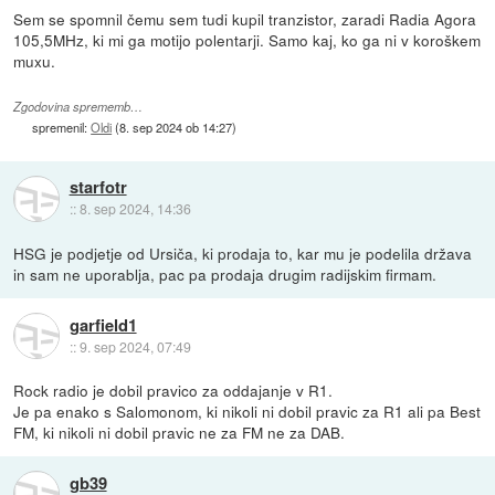
Sem se spomnil čemu sem tudi kupil tranzistor, zaradi Radia Agora
105,5MHz, ki mi ga motijo polentarji. Samo kaj, ko ga ni v koroškem
muxu.
Zgodovina sprememb…
spremenil:
Oldi
(
8. sep 2024 ob 14:27
)
starfotr
::
8. sep 2024, 14:36
HSG je podjetje od Ursiča, ki prodaja to, kar mu je podelila država
in sam ne uporablja, pac pa prodaja drugim radijskim firmam.
garfield1
::
9. sep 2024, 07:49
Rock radio je dobil pravico za oddajanje v R1.
Je pa enako s Salomonom, ki nikoli ni dobil pravic za R1 ali pa Best
FM, ki nikoli ni dobil pravic ne za FM ne za DAB.
gb39