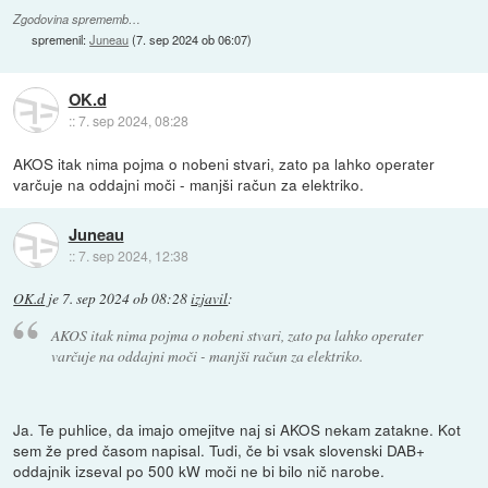
Zgodovina sprememb…
spremenil:
Juneau
(
7. sep 2024 ob 06:07
)
OK.d
::
7. sep 2024, 08:28
AKOS itak nima pojma o nobeni stvari, zato pa lahko operater
varčuje na oddajni moči - manjši račun za elektriko.
Juneau
::
7. sep 2024, 12:38
OK.d
je
7. sep 2024 ob 08:28
izjavil
:
AKOS itak nima pojma o nobeni stvari, zato pa lahko operater
varčuje na oddajni moči - manjši račun za elektriko.
Ja. Te puhlice, da imajo omejitve naj si AKOS nekam zatakne. Kot
sem že pred časom napisal. Tudi, če bi vsak slovenski DAB+
oddajnik izseval po 500 kW moči ne bi bilo nič narobe.