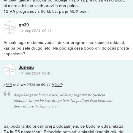
bi morala biti po vseh pravilih oba polna.
12 RA programov s 96 kbit/s, pa je MUX poln.
gb39
::
4. sep 2024, 09:11
Ampak tega ne bomo vedeli, dokler programi ne začnejo oddajat,
kar pa bo šele drugo leto. Na podlagi česa bodo oni določali proste
kapacitete?
Juneau
::
4. sep 2024, 09:46
gb39
je
4. sep 2024 ob 09:11
izjavil
:
Ampak tega ne bomo vedeli, dokler programi ne začnejo
oddajat, kar pa bo šele drugo leto. Na podlagi česa bodo oni
določali proste kapacitete?
Saj bodo lahko pričeli prej z oddajanjem, če bodo le oddajniki za
R4 in R5 nameščeni. Prihodnjo pomlad je skrajni (zadnji) rok, da