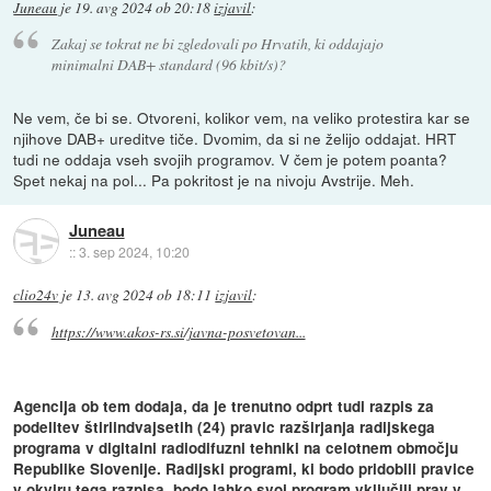
Juneau
je
19. avg 2024 ob 20:18
izjavil
:
Zakaj se tokrat ne bi zgledovali po Hrvatih, ki oddajajo
minimalni DAB+ standard (96 kbit/s)?
Ne vem, če bi se. Otvoreni, kolikor vem, na veliko protestira kar se
njihove DAB+ ureditve tiče. Dvomim, da si ne želijo oddajat. HRT
tudi ne oddaja vseh svojih programov. V čem je potem poanta?
Spet nekaj na pol... Pa pokritost je na nivoju Avstrije. Meh.
Juneau
::
3. sep 2024, 10:20
clio24v
je
13. avg 2024 ob 18:11
izjavil
:
https://www.akos-rs.si/javna-posvetovan...
Agencija ob tem dodaja, da je trenutno odprt tudi razpis za
podelitev štiriindvajsetih (24) pravic razširjanja radijskega
programa v digitalni radiodifuzni tehniki na celotnem območju
Republike Slovenije. Radijski programi, ki bodo pridobili pravice
v okviru tega razpisa, bodo lahko svoj program vključili prav v