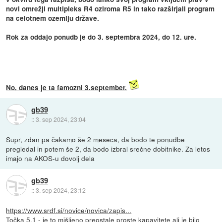
novi omrežji multipleks R4 oziroma R5 in tako razširjali program
na celotnem ozemlju države.
Rok za oddajo ponudb je do 3. septembra 2024, do 12. ure.
No, danes je ta famozni 3.september.
gb39
::
3. sep 2024, 23:04
Supr, zdan pa čakamo še 2 meseca, da bodo te ponudbe
pregledal in potem še 2, da bodo izbral srečne dobitnike. Za letos
imajo na AKOS-u dovolj dela
gb39
::
3. sep 2024, 23:12
https://www.srdf.si/novice/novica/zapis...
Točka 5.1 - je to mišljeno preostale proste kapavitete ali je bilo