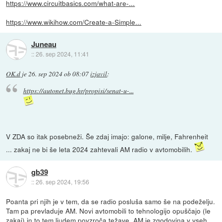
https://www.circuitbasics.com/what-are-...
https://www.wikihow.com/Create-a-Simple...
Juneau
::
26. sep 2024, 11:41
OK.d
je
26. sep 2024 ob 08:07
izjavil
:
https://autonet.bug.hr/propisi/senat-u-...
V ZDA so itak posebneži. Še zdaj imajo: galone, milje, Fahrenheit
... zakaj ne bi še leta 2024 zahtevali AM radio v avtomobilih.
gb39
::
26. sep 2024, 19:56
Poanta pri njih je v tem, da se radio posluša samo še na podeželju.
Tam pa prevladuje AM. Novi avtomobili to tehnologijo opuščajo (le
zakaj) in to tem ljudem povzroča težave. AM je zgodovina v vseh