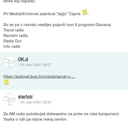
lahko kaj napisal).
Pri Media24/Infonet zaenkrat "tajijo" Capris
.
So se pa v razvidu medijev pojavili novi 4 programi Glavana:
Trend radio
Narodni radio
Radio Dur
Info radio
OK.d
::
26. sep 2024, 08:07
https://autonet.bug.hr/propisi/senat-u-...
starfotr
::
26. sep 2024, 08:34
Za AM radio potrebuješ dobesedno za prste ne roke komponent.
Vsaka o njih pa stane nekaj centov.