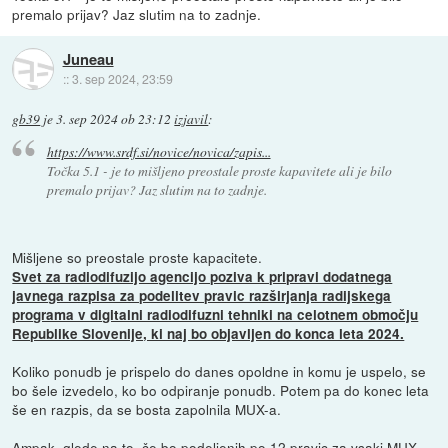
premalo prijav? Jaz slutim na to zadnje.
Juneau
::
3. sep 2024, 23:59
gb39
je
3. sep 2024 ob 23:12
izjavil
:
https://www.srdf.si/novice/novica/zapis...
Točka 5.1 - je to mišljeno preostale proste kapavitete ali je bilo
premalo prijav? Jaz slutim na to zadnje.
Mišljene so preostale proste kapacitete.
Svet za radiodifuzijo agencijo poziva k pripravi dodatnega
javnega razpisa za podelitev pravic razširjanja radijskega
programa v digitalni radiodifuzni tehniki na celotnem območju
Republike Slovenije, ki naj bo objavljen do konca leta 2024.
Koliko ponudb je prispelo do danes opoldne in komu je uspelo, se
bo šele izvedelo, ko bo odpiranje ponudb. Potem pa do konec leta
še en razpis, da se bosta zapolnila MUX-a.
Ampak, glede na to, če bo podeljenih po 12 pravic za vsaki MUX,