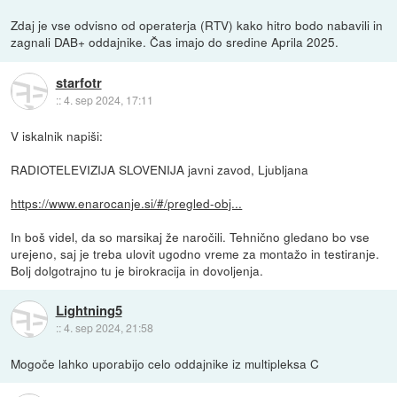
Zdaj je vse odvisno od operaterja (RTV) kako hitro bodo nabavili in
zagnali DAB+ oddajnike. Čas imajo do sredine Aprila 2025.
starfotr
::
4. sep 2024, 17:11
V iskalnik napiši:
RADIOTELEVIZIJA SLOVENIJA javni zavod, Ljubljana
https://www.enarocanje.si/#/pregled-obj...
In boš videl, da so marsikaj že naročili. Tehnično gledano bo vse
urejeno, saj je treba ulovit ugodno vreme za montažo in testiranje.
Bolj dolgotrajno tu je birokracija in dovoljenja.
Lightning5
::
4. sep 2024, 21:58
Mogoče lahko uporabijo celo oddajnike iz multipleksa C