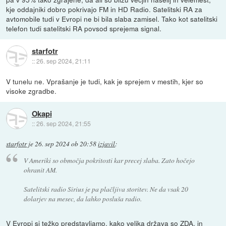
kje oddajniki dobro pokrivajo FM in HD Radio. Satelitski RA za
avtomobile tudi v Evropi ne bi bila slaba zamisel. Tako kot satelitski
telefon tudi satelitski RA povsod sprejema signal.
starfotr
::
26. sep 2024, 21:11
V tunelu ne. Vprašanje je tudi, kak je sprejem v mestih, kjer so
visoke zgradbe.
Okapi
::
26. sep 2024, 21:55
starfotr
je
26. sep 2024 ob 20:58
izjavil
:
V Ameriki so območja pokritosti kar precej slaba. Zato hočejo
ohranit AM.
Satelitski radio Sirius je pa plačljiva storitev. Ne da vsak 20
dolarjev na mesec, da lahko posluša radio.
V Evropi si težko predstavljamo, kako velika država so ZDA, in