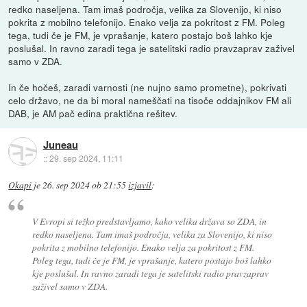
redko naseljena. Tam imaš področja, velika za Slovenijo, ki niso
pokrita z mobilno telefonijo. Enako velja za pokritost z FM. Poleg
tega, tudi če je FM, je vprašanje, katero postajo boš lahko kje
poslušal. In ravno zaradi tega je satelitski radio pravzaprav zaživel
samo v ZDA.
In če hočeš, zaradi varnosti (ne nujno samo prometne), pokrivati
celo državo, ne da bi moral nameščati na tisoče oddajnikov FM ali
DAB, je AM pač edina praktična rešitev.
Juneau
::
29. sep 2024, 11:11
Okapi
je
26. sep 2024 ob 21:55
izjavil
:
V Evropi si težko predstavljamo, kako velika država so ZDA, in
redko naseljena. Tam imaš področja, velika za Slovenijo, ki niso
pokrita z mobilno telefonijo. Enako velja za pokritost z FM.
Poleg tega, tudi če je FM, je vprašanje, katero postajo boš lahko
kje poslušal. In ravno zaradi tega je satelitski radio pravzaprav
zaživel samo v ZDA.