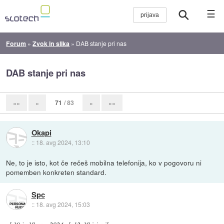
☰
Forum
»
Zvok in slika
»
DAB stanje pri nas
DAB stanje pri nas
71
/ 83
««
«
»
»»
Okapi
::
18. avg 2024, 13:10
Ne, to je isto, kot če rečeš mobilna telefonija, ko v pogovoru ni
pomemben konkreten standard.
Spc
::
18. avg 2024, 15:03