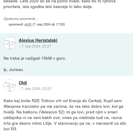
besede. Leta 2020 so se na polno hvalili, kako bo to njihova
prioriteta, ista zgodba leto kasneje in tako dalje.
Zgodovina sprememb…
spremenil:
gb39
(
7. sep 2024 ob 17:20
)
Alexius Heristalski
::
7. sep 2024, 20:27
Ne treba je nažigati 10kW v goro.
lp, Juneau
Oldi
::
7. sep 2024, 23:22
Kako kaj lovite R2E Trdinov vrh od Kranja do Cerkelj. Kupil sem
Aliexpres tranzistor pa me zanima, če res tako dobro lovi, kot ga
hvaliji. Na balkonu (Velesovo 52) mi ga lovi, pred njim v smeri
oddajnika ni ne vem kakih ovir, vmes pa mislimda tudi ne, ravna
črta gre desno mimo Litije. V stanovanju pa ne, v mansardi za silo
lovi R3.