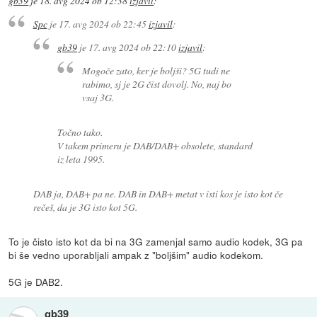
gb39
je
18. avg 2024 ob 12:38
izjavil
:
Spc
je
17. avg 2024 ob 22:45
izjavil
:
gb39
je
17. avg 2024 ob 22:10
izjavil
:
Mogoče zato, ker je boljši? 5G tudi ne
rabimo, sj je 2G čist dovolj. No, naj bo
vsaj 3G.
Točno tako.
V takem primeru je DAB/DAB+ obsolete, standard
iz leta 1995.
DAB ja, DAB+ pa ne. DAB in DAB+ metat v isti kos je isto kot če
rečeš, da je 3G isto kot 5G.
To je čisto isto kot da bi na 3G zamenjal samo audio kodek, 3G pa
bi še vedno uporabljali ampak z "boljšim" audio kodekom.
5G je DAB2.
gb39