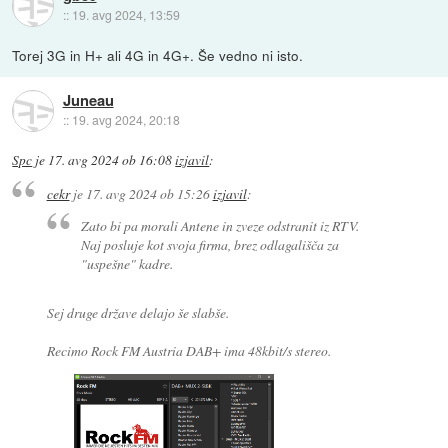
::
19. avg 2024, 13:59
Torej 3G in H+ ali 4G in 4G+. Še vedno ni isto.
Juneau
::
19. avg 2024, 20:18
Spc
je
17. avg 2024 ob 16:08
izjavil
:
cekr
je
17. avg 2024 ob 15:26
izjavil
:
Zato bi pa morali Antene in zveze odstranit iz RTV.
Naj posluje kot svoja firma, brez odlagališča za
"uspešne" kadre.
Sej druge države delajo še slabše.
Recimo Rock FM Austria DAB+ ima 48kbit/s stereo.