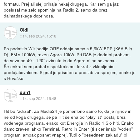
formatu. Prej ali slej prihaja nekaj drugega. Kar sem ga jaz
poslušal me zelo spominja na Radio 2, samo da brez
dalmatinskega doprinosa.
Oldi
::
14. sep 2024, 15:18
Po podatkih Wikipedije ORF oddaja samo s 5,6kW ERP (K6A,B in
D), FM s 100kW, razen Agora 10kW. Pri DAB je dodatni problem,
da seva od 40 - 120° azimuta in da Agore ni na seznamu.
Še enkrat sem probal s spektralcem, tokrat z vklopljenim
predojačevalcem. Signal je prisoten a preslab za sprejem, enako je
s Hrvaško.
duh1
::
14. sep 2024, 16:48
Hit bo "zdržal". Za Media24 je pomembno samo to, da je njihov in
ne od koga drugega. Je pa Hit še ena od "playlist" postaj brez
vodenega programa, enako kot Energija in Radio 1 Slo hiti. Enako
damo zraven lahko Terminal, Retro in Enter (ti sicer imajo "voden"
program, ampak posnet vnaprej. Tudi o "besednem zakladu" bi