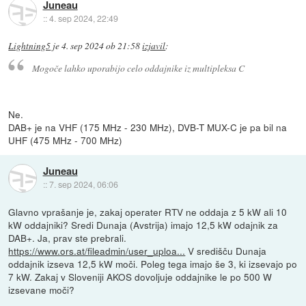
Juneau
::
4. sep 2024, 22:49
Lightning5
je
4. sep 2024 ob 21:58
izjavil
:
Mogoče lahko uporabijo celo oddajnike iz multipleksa C
Ne.
DAB+ je na VHF (175 MHz - 230 MHz), DVB-T MUX-C je pa bil na
UHF (475 MHz - 700 MHz)
Juneau
::
7. sep 2024, 06:06
Glavno vprašanje je, zakaj operater RTV ne oddaja z 5 kW ali 10
kW oddajniki? Sredi Dunaja (Avstrija) imajo 12,5 kW odajnik za
DAB+. Ja, prav ste prebrali.
https://www.ors.at/fileadmin/user_uploa...
V središču Dunaja
oddajnik izseva 12,5 kW moči. Poleg tega imajo še 3, ki izsevajo po
7 kW. Zakaj v Sloveniji AKOS dovoljuje oddajnike le po 500 W
izsevane moči?