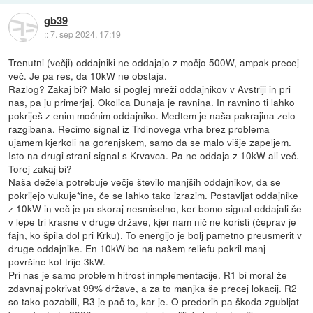
gb39
::
7. sep 2024, 17:19
Trenutni (večji) oddajniki ne oddajajo z močjo 500W, ampak precej
več. Je pa res, da 10kW ne obstaja.
Razlog? Zakaj bi? Malo si poglej mreži oddajnikov v Avstriji in pri
nas, pa ju primerjaj. Okolica Dunaja je ravnina. In ravnino ti lahko
pokriješ z enim močnim oddajniko. Medtem je naša pakrajina zelo
razgibana. Recimo signal iz Trdinovega vrha brez problema
ujamem kjerkoli na gorenjskem, samo da se malo višje zapeljem.
Isto na drugi strani signal s Krvavca. Pa ne oddaja z 10kW ali več.
Torej zakaj bi?
Naša dežela potrebuje večje število manjših oddajnikov, da se
pokrijejo vukuje*ine, če se lahko tako izrazim. Postavljat oddajnike
z 10kW in več je pa skoraj nesmiselno, ker bomo signal oddajali še
v lepe tri krasne v druge države, kjer nam nič ne koristi (čeprav je
fajn, ko špila dol pri Krku). To energijo je bolj pametno preusmerit v
druge oddajnike. En 10kW bo na našem reliefu pokril manj
površine kot trije 3kW.
Pri nas je samo problem hitrost inmplementacije. R1 bi moral že
zdavnaj pokrivat 99% države, a za to manjka še precej lokacij. R2
so tako pozabili, R3 je pač to, kar je. O predorih pa škoda zgubljat