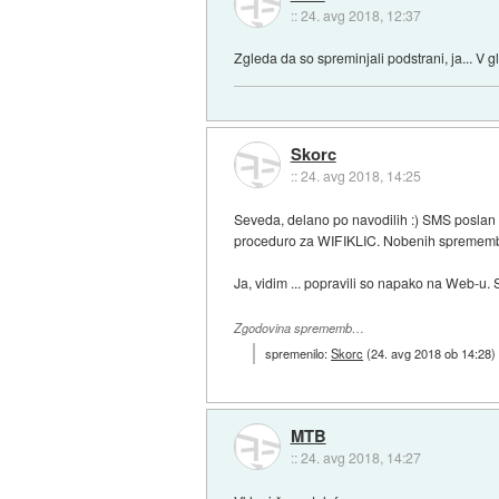
::
24. avg 2018, 12:37
Zgleda da so spreminjali podstrani, ja... V 
Skorc
::
24. avg 2018, 14:25
Seveda, delano po navodilih :) SMS poslan 
proceduro za WIFIKLIC. Nobenih sprememb v
Ja, vidim ... popravili so napako na Web-u. So
Zgodovina sprememb…
spremenilo:
Skorc
(
24. avg 2018 ob 14:28
)
MTB
::
24. avg 2018, 14:27