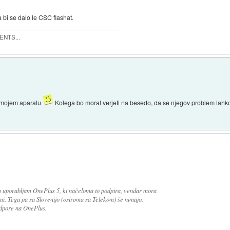
 bi se dalo le CSC flashat.
MENTS...
na mojem aparatu
Kolega bo moral verjeti na besedo, da se njegov problem lahk
am uporabljam OnePlus 5, ki načeloma to podpira, vendar mora
mi. Tega pa za Slovenijo (oziroma za Telekom) še nimajo.
odpore na OnePlus.