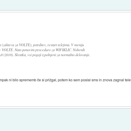
 (zahteva za VOLTE), potrditev, restart telefona. V meniju
tev VOLTE. Nato ponovim proceduro za WIFIKLIC. Nobenih
 (2018). Skratka, vsi pogoji izpolnjeni za normalno delovanje.
ampak ni bilo sprememb če si prižgal, potem ko sem poslal sms in znova zagnal telef