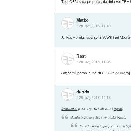
Tudi OP5 se da prepričat, da dela VoLTE v S
Matko
::
28. avg 2018, 11:13
Ali kdo v praksi uporablja VoWiFi pri Mobi
Rast
::
28. avg 2018, 11:26
Jaz sem uporabljal na NOTE 8 in od včeraj
dunda
::
28. avg 2018, 14:18
kokica2000
je
28. avg 2018 ob 10:23
izjavil
:
dunda
je
24. avg 2018 ob 09:28
izjavil
:
Seveda mora to podpirati tudi tele
vendar mora proizvajalec to uredit