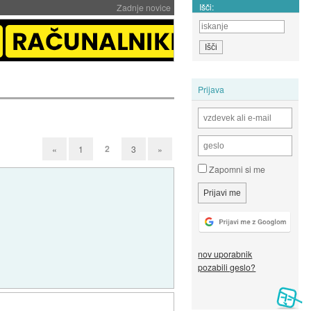
Išči:
Zadnje novice
Prijava
2
«
1
3
»
Zapomni si me
nov uporabnik
pozabili geslo?