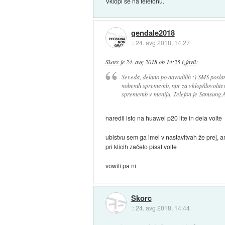
Vklopi še na telefonu.
gendale2018
::
24. avg 2018, 14:27
Skorc
je
24. avg 2018 ob 14:25
izjavil
:
Seveda, delano po navodilih :) SMS poslan
nobenih sprememb, npr za vklop/dovoli
sprememb v meniju. Telefon je Samsung A8
naredil isto na huawei p20 lite in dela volte
ubistvu sem ga imel v nastavitvah že prej, 
pri klicih začelo pisat volte
vowifi pa ni
Skorc
::
24. avg 2018, 14:44