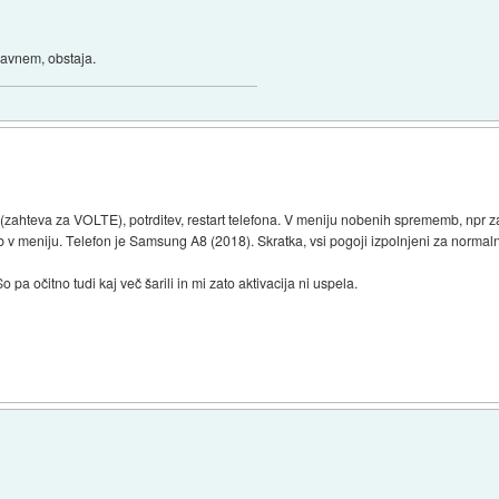
glavnem, obstaja.
(zahteva za VOLTE), potrditev, restart telefona. V meniju nobenih sprememb, npr 
 meniju. Telefon je Samsung A8 (2018). Skratka, vsi pogoji izpolnjeni za normal
 pa očitno tudi kaj več šarili in mi zato aktivacija ni uspela.