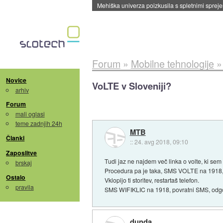
Evropska vesoljska agencija razvija svojo rak
Forum
»
Mobilne tehnologije
Novice
VoLTE v Sloveniji?
arhiv
Forum
mali oglasi
teme zadnjih 24h
MTB
Članki
::
24. avg 2018, 09:10
Zaposlitve
Tudi jaz ne najdem več linka o volte, ki sem
brskaj
Procedura pa je taka, SMS VOLTE na 1918,
Ostalo
Vklopijo ti storitev, restartaš telefon.
pravila
SMS WIFIKLIC na 1918, povratni SMS, odg
dunda