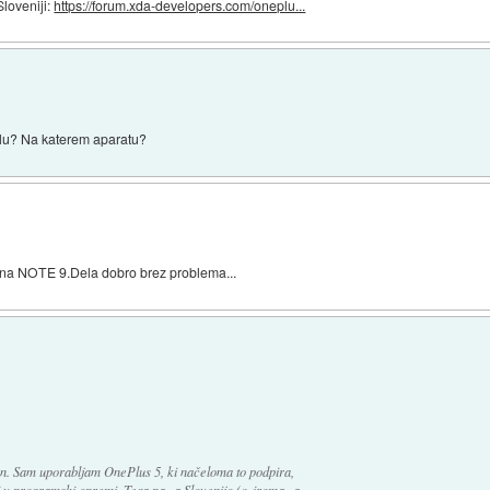
loveniji:
https://forum.xda-developers.com/oneplu...
telu? Na katerem aparatu?
 na NOTE 9.Dela dobro brez problema...
fon. Sam uporabljam OnePlus 5, ki načeloma to podpira,
i v programski opremi. Tega pa za Slovenijo (oziroma za