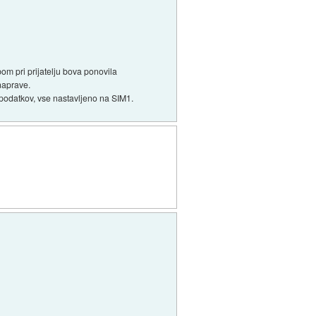
bom pri prijatelju bova ponovila
naprave.
os podatkov, vse nastavljeno na SIM1.