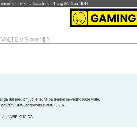
eto za večkratno uporabo
::
4. avg 2026 ob 19:41
»
VoLTE v Sloveniji?
 si ga dal med priljubljene. Mi pa telefon še vedno kaže volte.
 povratni SMS, odgovoriš z VOLTE DA.
ovoriš WIFIKLIC DA.