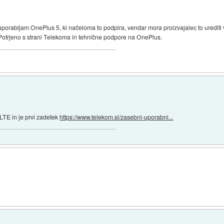
 uporabljam OnePlus 5, ki načeloma to podpira, vendar mora proizvajalec to urediti
Potrjeno s strani Telekoma in tehnične podpore na OnePlus.
LTE in je prvi zadetek
https://www.telekom.si/zasebni-uporabni...