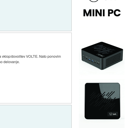
za vklop/dovolitev VOLTE. Nato ponovim
no delovanje.