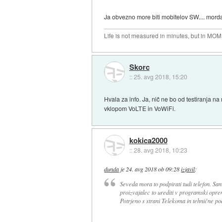
Ja obvezno more biti mobitelov SW.... morda
Life is not measured in minutes, but in MO
Skorc
::
25. avg 2018, 15:20
Hvala za info. Ja, nič ne bo od testiranja 
vklopom VoLTE in VoWiFi.
kokica2000
::
28. avg 2018, 10:23
dunda
je
24. avg 2018 ob 09:28
izjavil
:
Seveda mora to podpirati tudi telefon. S
proizvajalec to urediti v programski opre
Potrjeno s strani Telekoma in tehnične p