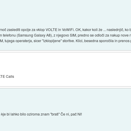
 moč zaslediti opcije za vklop VOLTE in VoWiFi. OK, kakor koli že ... naslednjič, ko 
em telefonu (Samsung Galaxy A8), z njegovo SIM, predno se odloči za nakup nove 
SIM, tujega operaterja, sicer "izklopljene" storitve. Klici, besedna sporočila in pren
LTE Calls
 kje bi lahko bilo oziroma znam "brati" Če ni, pač NI!