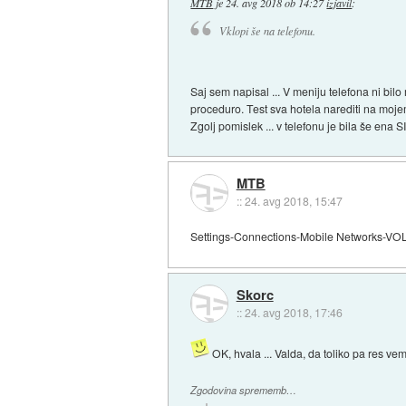
MTB
je
24. avg 2018 ob 14:27
izjavil
:
Vklopi še na telefonu.
Saj sem napisal ... V meniju telefona ni bilo
proceduro. Test sva hotela narediti na moj
Zgolj pomislek ... v telefonu je bila še ena 
MTB
::
24. avg 2018, 15:47
Settings-Connections-Mobile Networks-VO
Skorc
::
24. avg 2018, 17:46
OK, hvala ... Valda, da toliko pa res vem
Zgodovina sprememb…